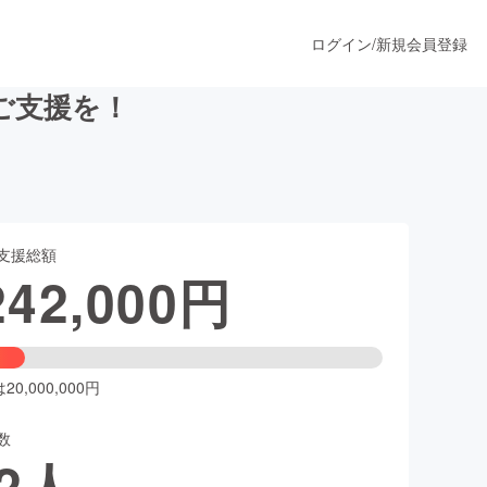
ログイン
/
新規会員登録
ご支援を！
うすぐ公開されます
支援総額
プロダクト
242,000
円
ファッション
スポーツ
0,000,000円
数
ア
ソーシャルグッド
2
人