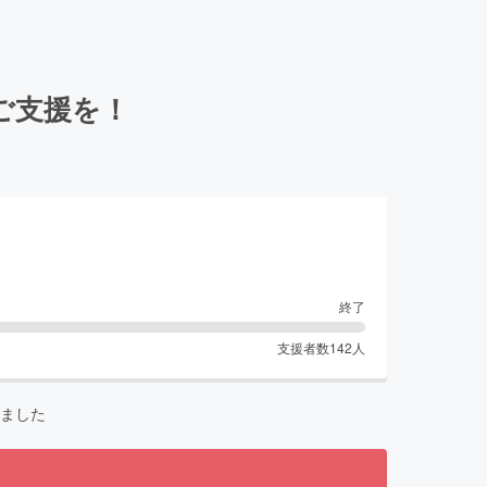
ご支援を！
終了
支援者数
142
人
ました