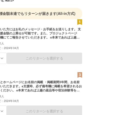
標金額未達でもリターンが届きます
(All-in方式)
いた方にはお礼のメッセージ・お手紙をお送りします。 支
援金額の上乗せが可能です。また、プロジェクトページ
欄にてご報告させていただきます。 ※本来であれば上越の
体験等をリターンとしたいのですが、被災により難しい状
0人
いただいたご支援を元に宿を復興させた時にはぜひ直接感
：2024年04月
お伝えしながらおもてなしをさせてください。
このリターンを選択する
る
とホームページにお名前の掲載 ・掲載期間3年間、お名前
いただきます。※支援時、必ず備考欄に掲載を希望されるお
ください。 ※本来であれば上越の産品等や宿泊体験等をリ
いのですが、被災により難しい状況です。今回いただいた
3人
宿を復興させた時にはぜひ直接感謝の気持ちをお伝えしな
：2024年04月
しをさせてください。
このリターンを選択する
る