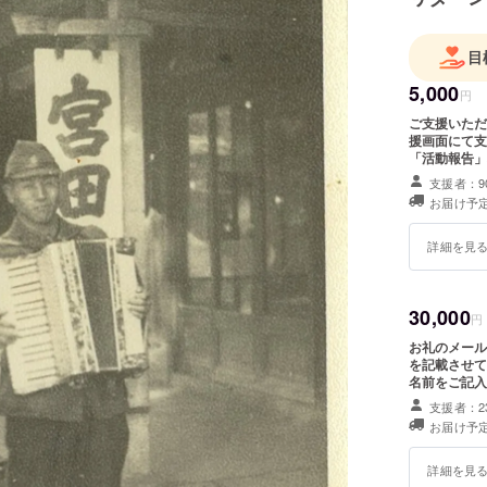
目
5,000
円
ご支援いただ
援画面にて支
「活動報告」
産品等や宿泊
支援者：9
況です。今回
お届け予定
謝の気持ちを
詳細を見
30,000
円
お礼のメール
を記載させて
名前をご記入
ターンとした
支援者：2
ご支援を元に
お届け予定
がらおもてな
詳細を見