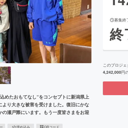
募集終
CAMPFIRE for Social Good
CAMPFIRE Creation
終
CAMPFIREふるさと納税
machi-ya
コミュニティ
このプロジェ
4,242,000
円
込めたおもてなし“をコンセプトに新潟県上
により大きな被害を受けました。復旧にかな
かの瀬戸際にいます。もう一度皆さまをお迎
ピー
埋め込み
QRコード