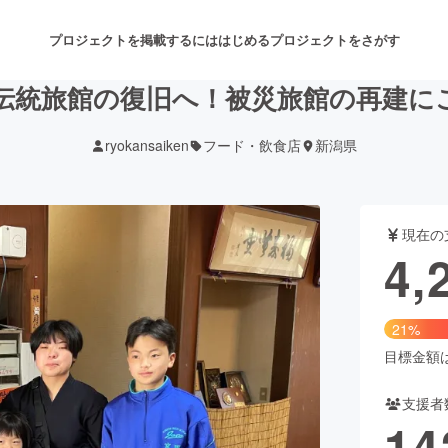
プロジェクトを掲載するには
はじめる
プロジェクトをさがす
伝統旅館の復旧へ！被災旅館の再建に
ryokansaiken
フード・飲食店
新潟県
注目のリターン
注目の新着プロジェクト
募集終了が近いプロジェクト
も
現在の
音楽
舞台・パフォーマンス
4,
ゲーム・サービス開発
フード・飲食店
21%
書籍・雑誌出版
アニメ・漫画
目標金額は2
支援者
チャレンジ
ビューティー・ヘルスケ
14