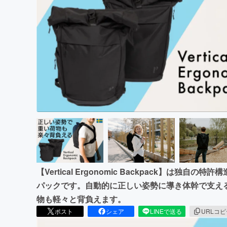
まちづくり・地域活性化
【Vertical Ergonomic Backpack】は
パックです。自動的に正しい姿勢に導き体幹で支え
物も軽々と背負えます。
ポスト
シェア
LINEで送る
URLコ