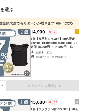
を選ぶ
標金額未達でもリターンが届きます
(All-in方式)
14,900
円
残り
3
1個【超早割17％OFF】20名限定
Vertical Ergonomic Backpack × 1
定価 18,000円 → 14,900円（税・送
料込） 【内容】 ■Vertical
支援者：17人
Ergonomic Backpack × 1 ■収納
お届け予定：2024年03月
バッグ × 1 〈サイズ〉 M ※製造状況
により出荷時期が遅れる場合、早急
にご連絡致します。
このリターンを選択する
る
15,600
円
残り
50
1個【クラファン割13％OFF】50名