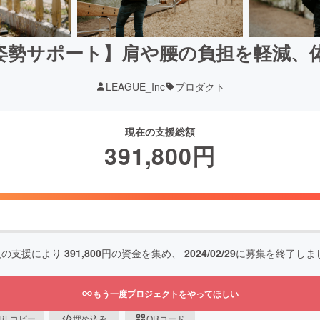
姿勢サポート】肩や腰の負担を軽減、
LEAGUE_Inc
プロダクト
現在の支援総額
391,800
円
人の支援により
391,800
円の資金を集め、
2024/02/29
に募集を終了しま
もう一度プロジェクトをやってほしい
RLコピー
埋め込み
QRコード