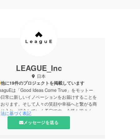
LEAGUE_Inc
日本
他に19件のプロジェクトを掲載しています
guEは「Good Ideas Come True」をモットー
の日常に新しいイノベーションをお届けすることを
ております。そして人々の笑顔や幸福へと繋がる商
取り入れ、紹介していく予定です。今後も皆さんの
引法に基づく表記
り豊かに、幸せに、ワクワクさせる製品をご紹介し
メッセージを送る
お問い合わせ: support@league-jp.com