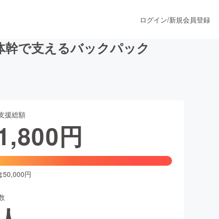
ログイン
/
新規会員登録
体幹で支えるバックパック
うすぐ公開されます
支援総額
プロダクト
1,800
円
ファッション
スポーツ
0,000円
数
ア
ソーシャルグッド
人