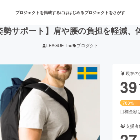
プロジェクトを掲載するには
はじめる
プロジェクトをさがす
姿勢サポート】肩や腰の負担を軽減、
LEAGUE_Inc
プロダクト
注目のリターン
注目の新着プロジェクト
募集終了が近いプロジェクト
も
現在の
音楽
舞台・パフォーマンス
39
ゲーム・サービス開発
フード・飲食店
783%
書籍・雑誌出版
アニメ・漫画
目標金額は5
支援者
チャレンジ
ビューティー・ヘルスケ
27