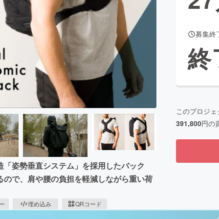
募集終
CAMPFIRE for Social Good
CAMPFIRE Creation
終
CAMPFIREふるさと納税
machi-ya
コミュニティ
このプロジェ
391,800
円の
独自の特許構造「姿勢垂直システム」を採用したバック
るので、肩や腰の負担を軽減しながら重い荷
ピー
埋め込み
QRコード