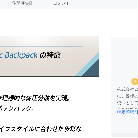
仲間募集
コメント
1
株式会社Lea
に、皆様
使命とし
品を随時
特定商取
生活をよ
ていきます。 