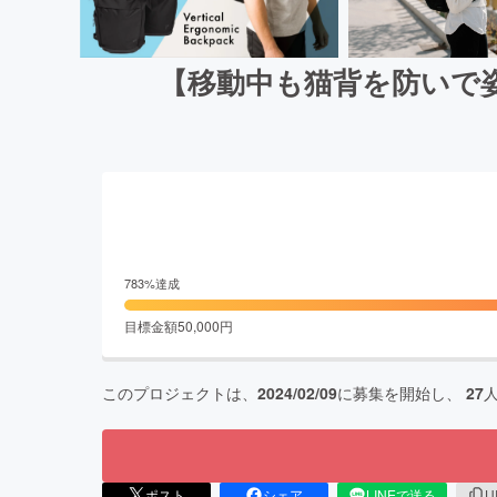
【移動中も猫背を防いで
783
%達成
目標金額
50,000
円
このプロジェクトは、
2024/02/09
に募集を開始し、
27
ポスト
シェア
LINEで送る
U