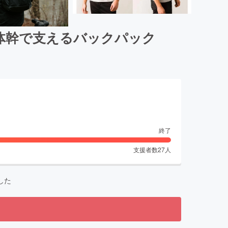
体幹で支えるバックパック
終了
支援者数
27
人
した