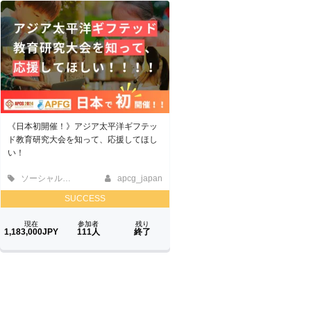
《日本初開催！》アジア太平洋ギフテッ
ド教育研究大会を知って、応援してほし
い！
ソーシャルグッド
apcg_japan
SUCCESS
現在
参加者
残り
1,183,000JPY
111人
終了