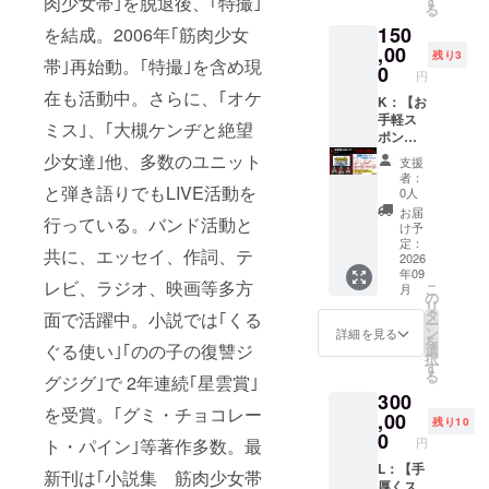
肉少女帯｣を脱退後、｢特撮｣
す
セージ
とは内
る
届く！
ロール
・支援
容が異
150
を結成。2006年｢筋肉少女
・完成
・ホー
者限定
なりま
披露試
,00
ムペー
画像
す。
残り3
帯｣再始動。｢特撮｣を含め現
写会場
ジ ・パ
0
（デー
円
にご招
ンフ
タ） ※
在も活動中。さらに、｢オケ
待！ ・
K：【お
レット
備考欄
クラウ
手軽ス
・限定
に記載
ミス｣、｢大槻ケンヂと絶望
ドファ
ポン
台本 に
するお
ンディ
サー】
お名前
少女達｣他、多数のユニット
名前
支援
ング限
コース
クレ
（ニッ
者：
定
撮影で
と弾き語りでもLIVE活動を
ジット
クネー
0人
DVD！
使われ
・限定
ム可）
お届
行っている。バンド活動と
・限定
たお地
DVD ・
をご記
け予
オリジ
蔵様が
限定台
定：
入くだ
共に、エッセイ、作詞、テ
ナル台
あなた
2026
本 を提
さい。
年09
本！ ・
のもと
供 ・お
記入
レビ、ラジオ、映画等多方
こ
月
オンラ
に！
礼メッ
の
例：
リ
イン試
「地蔵
セージ
タ
「社長
面で活躍中。小説では｢くる
ー
写 ・お
スポン
・支援
ン
地蔵」
詳細を見る
を
礼メッ
サー」
ぐる使い｣｢のの子の復讐ジ
者限定
選
※公序良
択
セージ
として
画像
す
俗に反
る
グジグ｣で 2年連続｢星雲賞｣
・支援
お名前
（デー
するお
300
者限定
クレ
タ） ※
名前、
を受賞。｢グミ・チョコレー
画像
ジット
,00
備考欄
10文字
残り10
（デー
・エン
にお好
0
以上の
ト・パイン｣等著作多数。最
円
タ） ・
ドロー
きな
モノは
【お名
ル ・
L：【手
「妖
不掲載
新刊は｢小説集 筋肉少女帯
前入
ホーム
厚くス
怪、