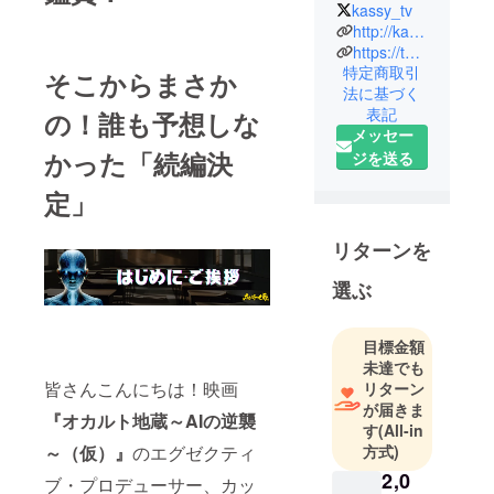
・イベント
kassy_tv
プロデュー
http://kassy-tv.com/
ス
https://twitter.com/kassy_tv
特定商取引
・宣伝／配
そこからまさか
法に基づく
給
表記
の！誰も予想しな
メッセー
かった「続編決
ジを送る
定」
リターンを
選ぶ
目標金額
未達でも
皆さんこんにちは！映画
リターン
が届きま
『オカルト地蔵～AIの逆襲
す
(All-in
～（仮）』
のエグゼクティ
方式)
2,0
ブ・プロデューサー、カッ