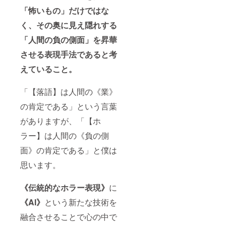
ル名刺
「怖いもの」だけではな
（200
枚）！
く、その奥に見え隠れする
※備考欄
「人間の負の側面」を昇華
に記載
するお
させる表現手法であると考
名前
（ニッ
えていること。
クネー
ム可）
をご記
「【落語】は人間の《業》
入くだ
さい。
の肯定である」という言葉
記入
がありますが、「【ホ
例：
「社長
ラー】は人間の《負の側
地蔵」
※公序良
面》の肯定である」と僕は
俗に反
するお
思います。
名前、
15文字
以上の
《伝統的なホラー表現》
に
モノは
不掲載
《AI》
という新たな技術を
とさせ
融合させることで心の中で
て頂き
ます。