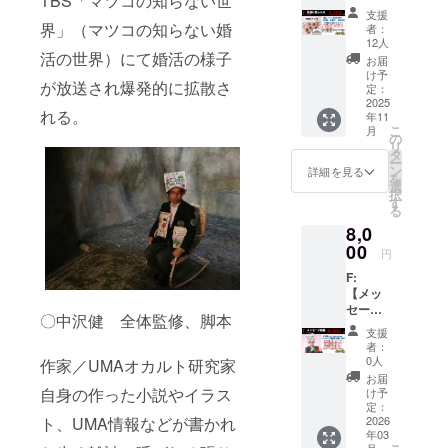
TBS「マツコの知らない世
れ】
支援
コース
界」（マツコの知らない婚
者：
撮影
12人
時、関
活の世界）にて婚活の様子
お届
連イベ
け予
が放送され爆発的に拡散さ
ント
定：
時、舞
2025
れる。
年11
台挨拶
こ
月
時にお
の
リ
ける
タ
ー
【食
ン
詳細を見る
を
事、お
選
択
菓子、
す
る
飲み
8,0
物】の
補助に
00
円
使われ
F:
ます！
【メッ
現場に
セージ
は「〇
〇中沢健 全体監修、脚本
動画】
〇様か
支援
コース
ら差し
者：
中沢健
入れ頂
0人
作家／UMAオカルト研究家
さんが
きまし
お届
あなた
た、あ
自身の作った小説やイラス
け予
のため
りがと
定：
ト、UMA情報などが書かれ
に６０
2026
うござ
年03
秒ほど
いまし