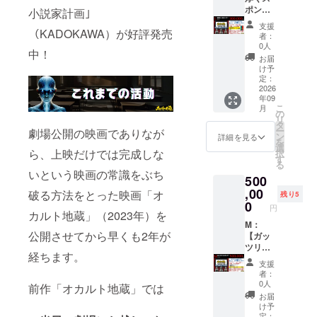
とさせ
り】オ
ページ
ポン
UMA、
小説家計画｣
て頂き
リジナ
・パン
サー】
怪現
ます。
支援
（KADOKAWA）が好評発売
ル名刺
フレッ
コース
象、怪
※一般販
者：
（200
ト ・限
ポス
談師」
売され
0人
中！
枚）！
定台本
ター、
を書い
るDVD
お届
【プレ
・イベ
フライ
ていた
など、
け予
ミアム
ント時
ヤーに
だく
定：
ソフト
サポー
・予告
もお名
2026
と、そ
化され
年09
ター】
編 ・
前を掲
の怪異
るもの
こ
月
として
YouTub
載！
の発生
の
とは内
リ
・エン
e概要欄
「オ
確率が
タ
容が異
ー
劇場公開の映画でありなが
ドロー
・劇中
フィ
上がり
ン
なりま
詳細を見る
を
ル ・
登場の
シャル
ます。
選
す。
ら、上映だけでは完成しな
択
ホーム
お地蔵
スポン
※備考欄
す
る
ページ
様 提
サー」
に記載
いという映画の常識をぶち
500
・パン
供
として
するお
フレッ
NEW！
お名前
,00
名前
破る方法をとった映画「オ
残り5
ト ・限
※全長30
クレ
（ニッ
0
円
定台本
㎝ほど
ジット
カルト地蔵」（2023年）を
クネー
にお名
の本物
・劇場
M：
ム可）
公開させてから早くも2年が
前クレ
のお地
配布：
【ガッ
をご記
ジッ
蔵様で
フライ
ツリス
入くだ
経ちます。
ト！ ・
す。 ・
ヤー
ポン
さい。
支援
お礼
撮影現
NEW!
サー】
記入
者：
メッ
場を特
・劇場
コース
例：
0人
前作「オカルト地蔵」では
セージ
別映像
設置：
・ご希
「社長
お届
・支援
で見
ポス
望の場
地蔵」
け予
者限定
学！
ター
所で上
※公序良
定：