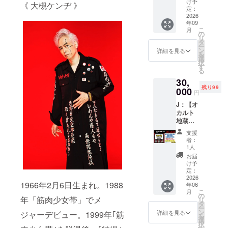
ものと
（ニッ
け予
い。 ※
《 大槻ケンヂ 》
溢れさ
同一内
定：
クネー
いつま
せろ！
2026
容で
ム可）
でに欲
年09
１支援
す。 さ
をご記
しいか
こ
月
ごと
らに、
の
入くだ
なども
リ
に、本
「サ
タ
さい。
あれ
ー
作の中
ポータ
ン
記入
詳細を見る
ば、合
を
で「怪
―」と
選
例：
わせて
択
異が１
してお
す
「社長
備考欄
る
つ」増
名前も
地蔵」
にお願
30,
えま
クレ
※公序良
いしま
残り99
す！ 妖
000
ジッ
俗に反
す。
円
怪、
ト！ ・
するお
J：【オ
UMA、
エンド
名前、
カルト
怪現
ロール
10文字
地蔵：
象、怪
・ホー
以上の
VIP】
談師が
ムペー
モノは
支援
コース
登場な
ジ ・パ
不掲載
者：
・撮影
どな
ンフ
1人
とさせ
現場を
ど…
レット
て頂き
お届
特別映
「怪異
・限定
け予
ます。
像で見
召喚
定：
台本 に
※一般販
学！
2026
士」と
掲載さ
売され
1966年2月6日生まれ。1988
年06
（デー
して、
せて頂
るDVD
こ
月
タ） ・
「増え
の
きま
など、
年「筋肉少女帯」でメ
リ
劇中使
た怪
タ
す。 ・
ソフト
ー
用の美
異」と
ン
お礼
詳細を見る
ジャーデビュー。1999年｢筋
化され
を
術があ
共に ・
選
メッ
るもの
択
なたに
エンド