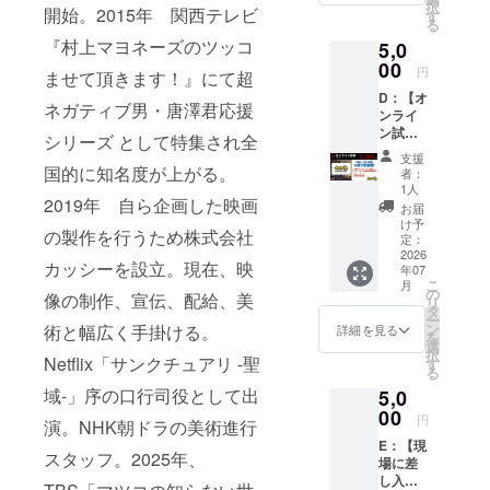
択
開始。2015年 関西テレビ
脚本 ・
入くだ
す
援いた
る
没短編
さい。
だいた
『村上マヨネーズのツッコ
5,0
脚本 ・
記入
後に、
中沢
00
例：
収集方
円
ませて頂きます！』にて超
健、書
「社長
法のご
D：【オ
下ろし
地蔵」
案内を
ネガティブ男・唐澤君応援
ンライ
文章 ・
※公序良
お送り
ン試
表紙に
俗に反
シリーズ として特集され全
いたし
写】
中沢健
するお
ます。
支援
コース
による
国的に知名度が上がる。
名前、
者：
・完成
手書き
10文字
1人
2019年 自ら企画した映画
した本
サイン
以上の
お届
編をオ
入り！
モノは
け予
の製作を行うため株式会社
ンライ
・お礼
定：
不掲載
ンで一
2026
メッ
とさせ
カッシーを設立。現在、映
年07
足早く
セージ
て頂き
こ
月
鑑賞！
・支援
の
ます。
像の制作、宣伝、配給、美
リ
※舞台挨
者限定
タ
ー
拶映像
画像
ン
術と幅広く手掛ける。
詳細を見る
を
付き。
（デー
選
択
・お礼
Netflix「サンクチュアリ -聖
タ）
す
る
メッ
域-」序の口行司役として出
5,0
セージ
・支援
00
円
演。NHK朝ドラの美術進行
者限定
E：【現
画像
スタッフ。2025年、
場に差
し入