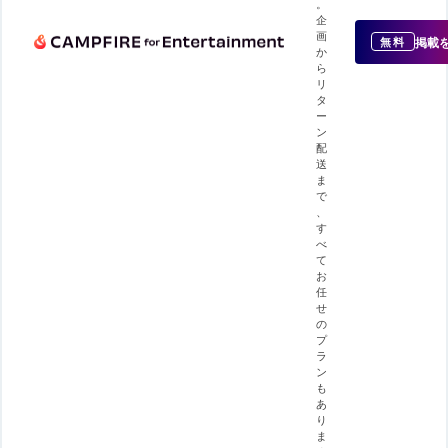
。
企
画
掲載
無料
か
ら
リ
タ
ー
ン
配
送
ま
で
、
す
べ
て
お
任
せ
の
プ
ラ
ン
も
あ
り
ま