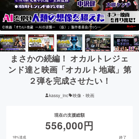
まさかの続編！ オカルトレジェ
ンド達と映画「オカルト地蔵」第
２弾を完成させたい！
kassy_inc
映像・映画
現在の支援総額
556,000
円
終了
18
%達成