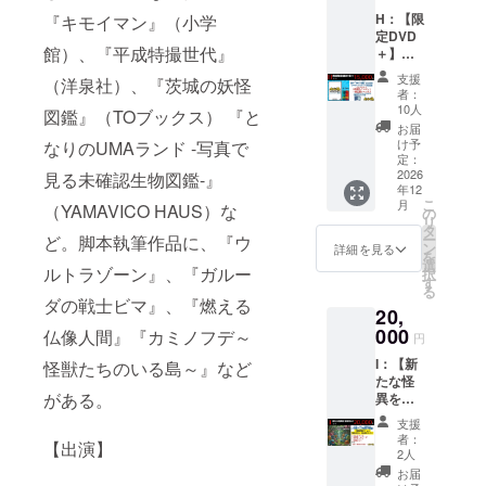
クレ
リフを
するお
H：【限
『キモイマン』（小学
ジッ
言っ
名前
定DVD
ト！ ・
て!? な
（ニッ
館）、『平成特撮世代』
＋】
エンド
どな
クネー
コース
ロール
ど、
ム可）
支援
（洋泉社）、『茨城の妖怪
・クラ
・ホー
メッ
をご記
者：
ウド
ムペー
セージ
10人
入くだ
図鑑』（TOブックス） 『と
ファン
ジ ・パ
内容は
さい。
お届
ディン
ンフ
あなた
け予
なりのUMAランド -写真で
記入
グ限定
レット
定：
次第！
例：
版DVD
2026
見る未確認生物図鑑-』
・限定
・お礼
「社長
年12
・前作
台本 に
メッ
地蔵」
こ
月
（YAMAVICO HAUS）な
「オカ
掲載さ
の
セージ
※公序良
リ
ルト地
せて頂
タ
・支援
俗に反
ー
ど。脚本執筆作品に、『ウ
蔵」ク
きま
ン
者限定
詳細を見る
するお
を
ラウド
す。 ・
選
画像
名前、
ルトラゾーン』、『ガルー
択
ファン
お礼
す
（デー
10文字
る
ディン
メッ
タ） ※
ダの戦士ビマ』、『燃える
以上の
20,
グ版限
セージ
備考欄
モノは
定
000
・支援
仏像人間』『カミノフデ～
にどん
不掲載
円
「DVD
者限定
なメッ
とさせ
I：【新
怪獣たちのいる島～』など
」 ※前
画像
セージ
て頂き
たな怪
作のク
（デー
を言っ
ま
がある。
異を発
ラウド
タ） ※
て欲し
生させ
ファン
備考欄
いか内
支援
よ】
ディン
に記載
容を教
者：
【出演】
コース
グで提
するお
2人
えてく
映画を
供した
名前
ださ
お届
怪異で