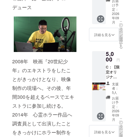
お届
ター」
す。 ・
け予
デュース
として
お礼
定：
・エン
2026
メッ
年09
ドロー
セージ
こ
月
ル ・
・支援
の
リ
ホーム
者限定
タ
ー
ページ
画像
ン
詳細を見る
を
・パン
（デー
選
択
フレッ
タ）
す
る
ト ・限
※「負の
5,0
定台本
感情」
にお名
00
にまつ
円
2008年 映画『20世紀少
前をク
わる文
C：【限
レジッ
章は、
年』のエキストラをしたこ
定オリ
ト ・お
個人を
ジナル
礼メッ
特定で
とがきっかけとなり、映像
台本】
セージ
きない
支援
コース
制作の現場へ。その後、年
・支援
方法で
者：
未公開
者限定
収集を
5人
間300を超えるペースでエキ
情報も
画像 ※
行いま
お届
満載！
備考欄
す。 ※
け予
ストラに参加し続ける。
ドラマ
に記載
定：
収集期
２作品
2026
するお
間2025
2014年 心霊ホラー作品へ
年09
の脚本
名前
年
こ
月
を収
（ニッ
の
11/1~10
調査員として出演したこと
リ
録！ ・
クネー
タ
※本
ー
ドラマ
ム可）
をきっかけにホラー制作を
ン
コース
詳細を見る
を
パート
をご記
選
をご支