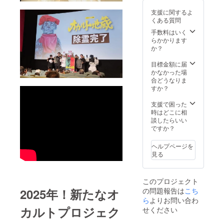
ル名刺
ントご
として
支援に関するよ
（200
招待 ・
お名前
くある質問
枚）！
オンラ
クレ
・お礼
イン試
ジット
手数料はいく
メッ
写 ・ク
・エン
らかかります
セージ
ラウド
ドロー
か？
・支援
ファン
ル ・
者限定
ディン
ホーム
目標金額に届
画像
グ限定
ページ
かなかった場
（デー
版
・パン
合どうなりま
タ） ※
DVD
フレッ
すか？
備考欄
提供 ・
ト ・限
に記載
限定台
定台本
支援で困った
するお
本 提
・予告
時はどこに相
名前
供 ・
編 ・
談したらいい
（ニッ
【お名
YouTub
ですか？
クネー
前入
e概要欄
ム可）
り】オ
・劇場
ヘルプページを
をご記
リジナ
配布フ
見る
入くだ
ル名刺
ライ
さい。
（200
ヤー ・
記入
枚）！
ポス
このプロジェクト
例：
・お礼
ター ・
2025年！新たなオ
の問題報告は
こち
「社長
メッ
撮影現
地蔵」
セージ
場を特
ら
よりお問い合わ
※公序良
・支援
別映像
カルトプロジェク
せください
俗に反
者限定
で見
するお
画像
学！