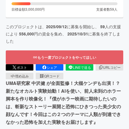
目標金額
3,000,000
円
支援者数
59
人
このプロジェクトは、
2025/09/12
に募集を開始し、
59
人の支援
により
556,000
円の資金を集め、
2025/10/31
に募集を終了しま
した
もう一度プロジェクトをやってほしい
ポスト
シェア
LINEで送る
URLコピー
埋め込み
QRコード
UMA研究家 中沢健 が全面監修！大槻ケンヂも出演！？
新たなオカルト実験始動！AIを使い、前人未到のホラー
脚本を作り映像化！『僕がホラー映画に期待したいの
は、斬新なストーリー展開と恐怖にひきつった美少女の
顔なんです！今回はこの２つのテーマに人類が到達でき
なかった恐怖を加えた実験をお届けします』