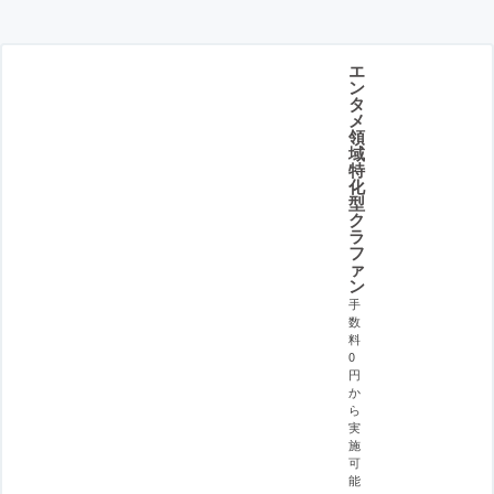
エ
ン
タ
メ
領
域
特
化
型
ク
ラ
フ
ァ
ン
手
数
料
0
円
か
ら
実
施
可
能