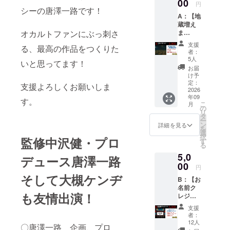
00
円
シーの唐澤一路です！
A：【地
蔵増え
オカルトファンにぶっ刺さ
ま
す！】
支援
る、最高の作品をつくりた
コース
者：
・１支
5人
いと思ってます！
援ごと
お届
に劇中
け予
に地蔵
定：
支援よろしくお願いしま
が１体
2026
年09
増えま
す。
こ
月
す！ ・
の
リ
あなた
タ
ー
により
ン
詳細を見る
を
送られ
選
択
監修中沢健・プロ
た「負
す
る
の感
5,0
情」
デュース唐澤一路
（トラ
00
円
ウマ体
そして大槻ケンヂ
B：【お
験な
名前ク
ど）を
も友情出演！
レジッ
書いた
ト】
文章が
支援
コース
物語に
者：
「サ
影響を
12人
〇唐澤一路 企画、プロ
ポー
与えま