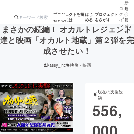
新
ロ
規
グ
会
プロジェクトを掲
はじ
プロジェクト
/
載するには
める
をさがす
イ
員
ン
登
まさかの続編！ オカルトレジェンド
録
達と映画「オカルト地蔵」第２弾を完
成させたい！
人気のプロ
注目のリ
注目の新着プロ
募集終了が近いプ
もうすぐ公開
ジェクト
ターン
ジェクト
ロジェクト
されます
kassy_inc
映像・映画
アート・写真
音楽
現在の支援総
テクノロジー・ガジェット
ゲーム・サ
額
556,
映像・映画
書籍・雑誌
000
ビジネス・起業
チャレンジ