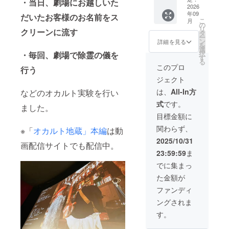
・当日、劇場にお越しいた
画像
（デー
NEW!
映イベ
2026
俗に反
年09
（デー
タ） ・
・エン
ント開
だいたお客様のお名前をス
するお
こ
月
タ） ※
完成披
ドロー
催
名前、
の
リ
クリーンに流す
備考欄
露試写
ル ・
NEW!
10文字
タ
ー
に記載
会ご招
ホーム
関係
以上の
ン
詳細を見る
を
するお
待 ・オ
ページ
者によ
モノは
選
択
・毎回、劇場で除霊の儀を
名前
カルト
・パン
る舞台
不掲載
す
る
（ニッ
地蔵関
フレッ
挨拶付
とさせ
このプロ
行う
クネー
連イベ
ト ・限
き！ ※
て頂き
ジェクト
ム可）
ントご
定台本
社内イ
ます
をご記
招待 ・
・予告
ベン
は、
All-In方
などのオカルト実験を行い
入くだ
オンラ
編 ・
ト、学
式
です。
さい。
イン試
YouTub
園祭、
ました。
記入
写 ・ク
e概要欄
ホラー
目標金額に
例：
ラウド
・撮影
イベン
関わらず、
※「
オカルト地蔵」本編
は動
「社長
ファン
現場を
ト、な
地蔵」
ディン
特別映
どで上
2025/10/31
画配信サイトでも配信中。
※公序良
グ限定
像で見
映可
23:59:59
ま
俗に反
版
学！
能！ ※
するお
DVD
（デー
上映場
でに集まっ
名前、
提供 ・
タ） ・
所は、
た金額が
10文字
限定台
完成披
ご準備
以上の
本 提
露試写
くださ
ファンディ
モノは
供 ・
会ご招
い！
ングされま
不掲載
【お名
待 ・オ
【スペ
とさせ
前入
カルト
シャル
す。
て頂き
り】オ
地蔵関
スポン
ます
リジナ
連イベ
サー】