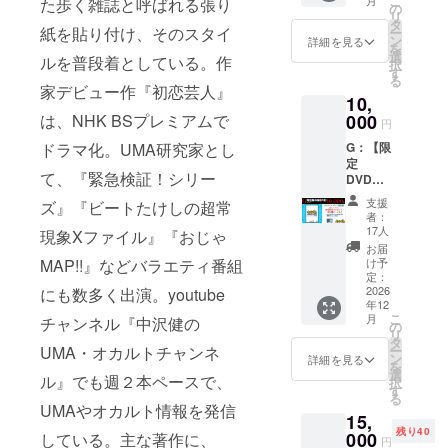
こ
月
た歩く雑誌と呼ばれる張り
のメッ
た！」
の
リ
セージ
という
タ
紙を貼り付け、そのスタイ
ー
動画を
紙を設
ン
詳細を見る
を
撮りま
置。 公
選
ルを普段着としている。作
択
す！ ・
式や関
す
る
私を応
係者の
家デビュー作『初恋芸人』
10,
援する
SNSな
メッ
は、NHK BSプレミアムで
000
どに写
円
セージ
真が
ドラマ化。UMA研究家とし
G：【限
を！ ・
アップ
定
友達の
されま
て、『緊急検証！シリー
DVD】
誕生日
す！ ※
コース
に驚か
よく
支援
ズ』『ビートたけしの超常
・クラ
せた
SNSで
者：
ウド
い！ ・
みかけ
17人
現象Xファイル』『おじゃ
ファン
オカル
るあれ
お届
ディン
ト好き
MAP!!』などバラエティ番組
です！
け予
グ限定
の友人
定：
・お礼
版DVD
2026
にも数多く出演。youtube
の結婚
メッ
年12
※未公開
式で流
セージ
こ
月
チャンネル『中沢健の
シーン
した
の
・支援
リ
入り さ
い！ ・
タ
者限定
UMA・オカルトチャンネ
ー
らに、
自主映
ン
画像 ※
詳細を見る
を
「サ
画の中
選
備考欄
ル』でも週２本ペースで、
択
ポータ
で使い
す
に現場
る
―」と
たいか
に設置
UMAやオカルト情報を発信
15,
してお
ら、こ
する紙
残り40
名前も
000
している。主な著作に、
んなセ
に記載
円