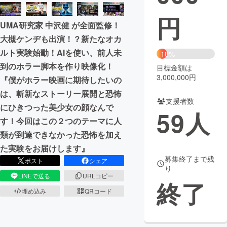
円
まちづくり・地域活性化
UMA研究家 中沢健 が全面監修！
大槻ケンヂも出演！？新たなオカ
CAMPFIRE for Social Good
CAMPFIRE Creation
ルト実験始動！AIを使い、前人未
18%
CAMPFIREふるさと納税
machi-ya
コミュニティ
到のホラー脚本を作り映像化！
目標金額は
3,000,000円
『僕がホラー映画に期待したいの
は、斬新なストーリー展開と恐怖
支援者数
にひきつった美少女の顔なんで
59
人
す！今回はこの２つのテーマに人
類が到達できなかった恐怖を加え
た実験をお届けします』
募集終了まで残
ポスト
シェア
り
LINEで送る
URLコピー
終了
埋め込み
QRコード