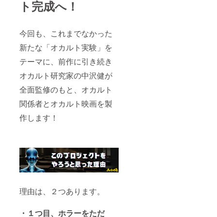
ト完成へ！
名前、
（デー
（デー
15文字
タ） ※
タ） ・
以上の
備考欄
完成披
モノは
に記載
露試写
今回も、これまでなかった
不掲載
するお
会ご招
とさせ
名前
待 ・オ
新たな「オカルト実験」を
て頂き
（ニッ
カルト
テーマに、前作に引き続き
ま
クネー
地蔵関
ム可）
連イベ
オカルト研究家の中沢健が
をご記
ントご
入くだ
招待 ・
全面監修のもと、オカルト
さい。
オンラ
記入
イン試
関係者とオカルト映画を製
例：
写 ・ク
「社長
ラウド
作します！
地蔵」
ファン
※公序良
ディン
俗に反
グ限定
するお
版
名前、
DVD
15文字
提供 ・
以上の
限定台
モノは
本 提
不掲載
供 ・
理由は、２つあります。
とさせ
【お名
て頂き
前入
ま
り】オ
・１つ目、ホラーをただ
リジナ