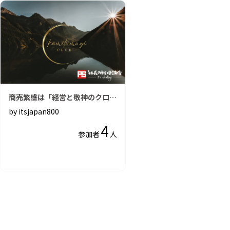
商売繁盛は「経営と敬神のクロス
オーバー」/社長の戦略講座「か
by itsjapan800
みつむぎの会」
4
参加者
人