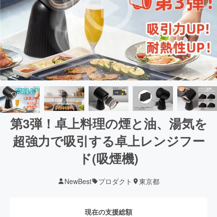
第3弾！卓上料理の煙と油、湯気を
超強力で吸引する卓上レンジフー
ド(吸煙機)
NewBest
プロダクト
東京都
現在の支援総額