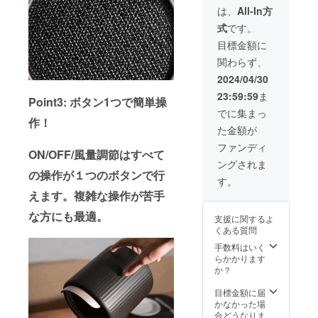
色：
送いた
は、
All-In方
ブラッ
しかね
式
です。
ク ×1
ますの
台 ・AC
でご理
目標金額に
アダプ
解の
関わらず、
タｘ1
上、ご
・ポリ
支援の
2024/04/30
マフィ
ほどお
23:59:59
ま
ルター
Point3: ボタン1つで簡単操
願いい
×5 ・
たしま
でに集まっ
作！
カーボ
す。
た金額が
ンフィ
ルター
ファンディ
ON/OFF/風量調節はすべて
×6 ・日
ングされま
本語取
の操作が１つのボタンで行
扱説明
す。
書×1 ※
えます。複雑な操作が苦手
沖縄・
一部離
な方にも最適。
支援に関するよ
島は発
くある質問
送いた
しかね
手数料はいく
ますの
らかかります
でご理
か？
解の
上、ご
目標金額に届
支援の
かなかった場
ほどお
合どうなりま