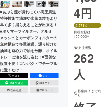
4
円
まちづくり・地域活性化
■あぶら煙が漏れにくい高圧風道
特許技術で油煙や水蒸気粒をより
CAMPFIRE for Social Good
CAMPFIRE Creation
早く多く捕らえることが出来る！
2,571%
CAMPFIREふるさと納税
machi-ya
コミュニティ
■ポリマーフィルター、アルミ
目標金額は
100,000円
メッシュとカーボンフィルターの
立体構造で多重濾過、通り抜けた
支援者数
油煙を遠心力で油を分離、オイル
262
トレーに油を流し込む！■面倒な
設置不要！コンパクトでテーブル
人
に置くだけ！
ポスト
シェア
LINEで送る
URLコピー
埋め込み
QRコード
募集終了まで残
り