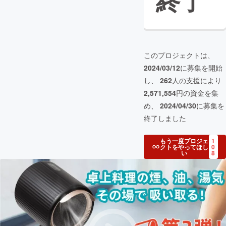
終了
このプロジェクトは、
2024/03/12
に募集を開始
し、
262
人の支援により
2,571,554
円の資金を集
め、
2024/04/30
に募集を
終了しました
もう一度プロジェ
1
クトをやってほし
0
い
8