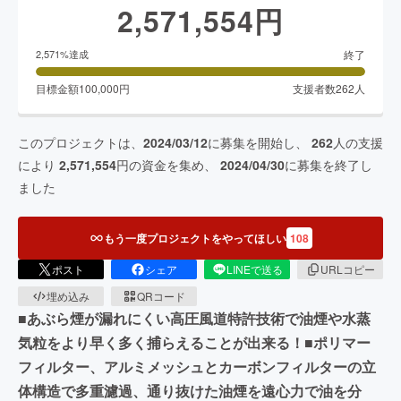
2,571,554
円
終了
2,571
%達成
目標金額
100,000
円
支援者数
262
人
このプロジェクトは、
2024/03/12
に募集を開始し、
262
人の支援
により
2,571,554
円の資金を集め、
2024/04/30
に募集を終了し
ました
もう一度プロジェクトをやってほしい
108
ポスト
シェア
LINEで送る
URLコピー
埋め込み
QRコード
■あぶら煙が漏れにくい高圧風道特許技術で油煙や水蒸
気粒をより早く多く捕らえることが出来る！■ポリマー
フィルター、アルミメッシュとカーボンフィルターの立
体構造で多重濾過、通り抜けた油煙を遠心力で油を分