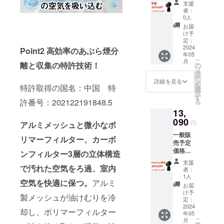
台 ・AC
解の
支援
円(税込)
アダプ
上、ご
者：
の36％
タｘ1
0人
支援の
オフ
・ポリ
ほどお
お届
→11,96
マフィ
け予
願いい
8円(税
ルター
定：
たしま
込・ 送
2024
×5 ・
Point2 高効率のあぶら煙分
す。
年05
料
カーボ
こ
月
込）
離と収集の特許技術！
ンフィ
の
リ
内容
ルター
タ
ー
物： ・
×6 ・日
ン
詳細を見る
を
特許取得の国名：中国 特
NewBe
本語取
選
択
st卓上
扱説明
す
許番号：202122191848.5
る
レンジ
書×1 ※
13,
フード
沖縄・
本体
090
一部離
円
アルミメッシュと微小なポ
TBX8)
島は発
一般販
色：
送いた
リマーフィルター、カーボ
売予定
ブラッ
しかね
価格
ク ×1
ンフィルター3層の立体構造
ますの
18,700
台 ・AC
でご理
支援
円(税込)
で汚れた空気をろ過、室内
アダプ
解の
者：
の30％
タｘ1
上、ご
1人
空気を快適に保つ。
アルミ
オフ
・ポリ
支援の
お届
→13,09
マフィ
ほどお
け予
製メッシュが油けむりを冷
0円(税
ルター
定：
願いい
込・ 送
2024
×5 ・
たしま
却し、ポリマーフィルター
年05
料
カーボ
す。
こ
月
込）
ンフィ