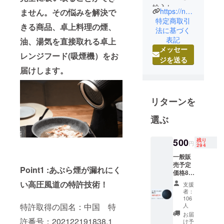
輸入し、日
https://newbest.co.jp
ません。その悩みを解決で
本のお客様
特定商取引
きる商品、卓上料理の煙、
に届けたい
法に基づく
表記
と思い、商
油、湯気を直接取れる卓上
メッセー
品の開発、
レンジフード(吸煙機）をお
ジを送る
輸入事業に
届けします。
取り組んで
おります。
信頼と感動
リターンを
を軸に テク
ノロジーの
選ぶ
力で 生活の
課題を解決
500
残り
円
294
する企業と
一般販
して 社会か
売予定
Point1 :あぶら煙が漏れにく
ら必要とさ
価格880
円(税込)
れる存在の
い高圧風道の特許技術！
支援
の43％
者：
企業を目指
オフ
106
→500円
し、「喜び
人
特許取得の国名：中国 特
(税込・
お届
と幸せ」を
許番号：202122191838.1
送料
け予