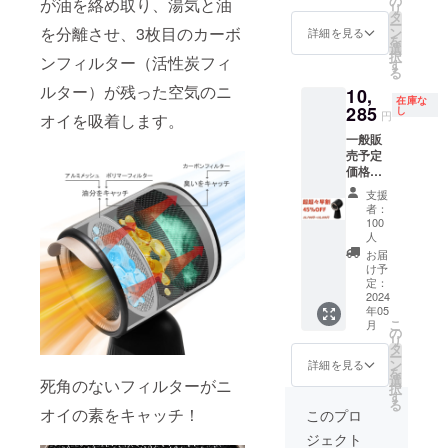
の
が油を絡め取り、湯気と油
リ
内容
ルター
タ
ー
物： ・
を分離させ、3枚目のカーボ
×6 ・日
ン
詳細を見る
を
NewBe
本語取
選
択
ンフィルター（活性炭フィ
st卓上
扱説明
す
る
レンジ
書×1 ※
ルター）が残った空気のニ
10,
フード
沖縄・
在庫な
本体
285
一部離
し
円
オイを吸着します。
TBX8)
島は発
一般販
色：
送いた
売予定
ブラッ
しかね
価格
ク ×1
ますの
18,700
台 ・AC
でご理
支援
円(税込)
アダプ
解の
者：
の45％
タｘ1
上、ご
100
オフ
・ポリ
人
支援の
→10,28
マフィ
ほどお
お届
5円(税
ルター
け予
願いい
込・ 送
定：
×5 ・
たしま
2024
料
カーボ
す。
年05
込）
ンフィ
こ
月
内容
の
ルター
リ
物： ・
タ
×6 ・日
ー
NewBe
ン
本語取
詳細を見る
を
st卓上
選
扱説明
死角のないフィルターがニ
択
レンジ
す
書×1 ※
る
フード
オイの素をキャッチ！
沖縄・
このプロ
本体
一部離
ジェクト
TBX8)
島は発