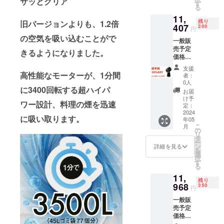
サッとクリア
レンジ
す
る
フード
11,
本体
残り
旧バージョンよりも、1.2倍
407
TBX8)
200
円
色：
の空気を吸い込むことがで
一般販
ブラッ
売予定
ク ×1
きるようになりました。
価格
台 ・AC
18,700
アダプ
支援
円(税込)
高性能なモーターが、1分間
タｘ1
者：
の39％
・ポリ
0人
オフ
に3400回転する超ハイパ
マフィ
お届
→11,40
ルター
け予
ワー設計、料理の煙を迅速
7円(税
定：
×5 ・
込・ 送
2024
カーボ
に吸い取ります。
年05
料
ンフィ
こ
月
込）
の
ルター
リ
内容
タ
×6 ・日
ー
物： ・
ン
本語取
詳細を見る
を
NewBe
選
扱説明
択
st卓上
す
書×1 ※
る
レンジ
沖縄・
11,
フード
一部離
残り
本体
968
350
島は発
円
TBX8)
送いた
一般販
色：
しかね
売予定
ブラッ
ますの
価格
ク ×1
でご理
18,700