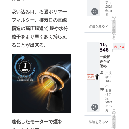
提供しま
込）
定：
2024
内容
す。
年05
吸い込み口、ろ過ポリマー
物：取
こ
月
替カー
の
リ
フィルター、排気口の直線
ボン
タ
ー
フィル
ン
詳細を見る
構造の高圧風道で 煙や水分
を
ター×8
選
択
※沖縄・
す
粒子をより早く多く捕らえ
る
一部離
10,
島は発
ることが出来る。
残り14
846
送いた
円
しかね
一般販
ますの
売予定
でご理
価格
解の
18,700
上、ご
支援
円(税込)
支援の
者：
の42％
ほどお
136
オフ
人
願いい
→10,84
たしま
お届
6円(税
け予
す。
込・ 送
定：
2024
料
年05
込）
こ
月
内容
の
リ
物： ・
タ
ー
進化したモーターで煙を
NewBe
ン
詳細を見る
を
st卓上
選
択