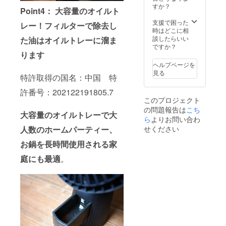
願いい
すか？
Point4： 大容量のオイルト
たしま
す。
支援で困った
レー！フィルターで除去し
時はどこに相
談したらいい
た油はオイルトレーに溜ま
ですか？
ります
ヘルプページを
見る
特許取得の国名：中国 特
許番号：202122191805.7
このプロジェクト
の問題報告は
こち
大容量のオイルトレーで大
ら
よりお問い合わ
せください
人数のホームパーティー、
お鍋を長時間使用される家
庭にも最適
。