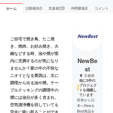
活動報告
支援者
仲間募集
コメント
ホーム
9
99+
1
ご自宅で焼き鳥、たこ焼
き、焼肉、お好み焼き、火
鍋などする時、油や煙が室
NewBe
内に充満するのが気になり
st
ませんか？家の中の不快な
ニオイ‍‍となる要因は、主に
京都府
他に2件の
調理から出る油や煙。テー
プロジェク
ブルクッキングの調理中の
トを掲載し
ています
煙には油分が多く含まれ、
世界から日
空気清浄機を回していても
本へNew＆
Best商品を
完全に吸い取ることができ