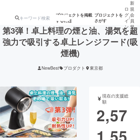
新
ロ
規
グ
会
プロジェクトを掲載
プロジェクトを
/
するには
さがす
イ
員
ン
登
第3弾！卓上料理の煙と油、湯気を超
録
強力で吸引する卓上レンジフード(吸
煙機)
人気のプロ
注目のリ
注目の新着プロ
募集終了が近いプ
もうすぐ公開
ジェクト
ターン
ジェクト
ロジェクト
されます
NewBest
プロダクト
東京都
アート・写真
音楽
現在の支援総
テクノロジー・ガジェット
ゲーム・サ
額
2,57
映像・映画
書籍・雑誌
1,55
ビジネス・起業
チャレンジ