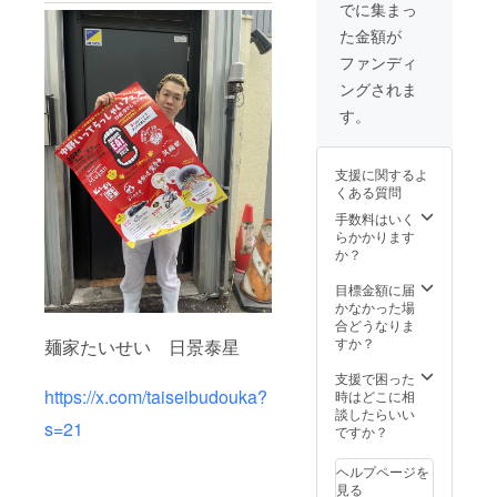
テッ
降もお
け取り
でに集まっ
カー1
使い頂
可能で
た金額が
枚 サ
けます)
す(どち
イズ
らかの
ファンディ
5cm ・
日程で
ングされま
ラーメ
受け取
ンチ
りをお
す。
ケット3
願いい
枚(7月6
たしま
日、7月
す)
支援に関するよ
7日フェ
くある質問
ス限定)
※フェス
手数料はいく
終わり
らかかります
の８月
か？
中に郵
送させ
目標金額に届
ていた
かなかった場
だきま
合どうなりま
す ※
すか？
麺家たいせい 日景泰星
ラーメ
ンチ
支援で困った
ケット
https://x.com/taiseibudouka?
時はどこに相
は記念
談したらいい
s=21
用にし
ですか？
てくだ
さい ※
ヘルプページを
人件費
見る