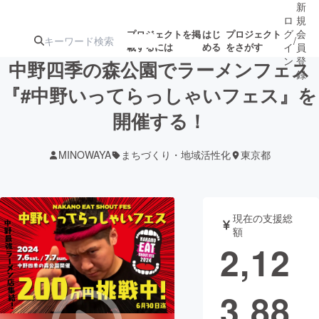
新
ロ
規
グ
会
プロジェクトを掲
はじ
プロジェクト
/
載するには
める
をさがす
イ
員
ン
登
中野四季の森公園でラーメンフェス
録
『#中野いってらっしゃいフェス』を
開催する！
人気のプロ
注目のリ
注目の新着プロ
募集終了が近いプ
もうすぐ公開
ジェクト
ターン
ジェクト
ロジェクト
されます
MINOWAYA
まちづくり・地域活性化
東京都
アート・写真
音楽
現在の支援総
テクノロジー・ガジェット
ゲーム・サ
額
2,12
映像・映画
書籍・雑誌
3,88
ビジネス・起業
チャレンジ