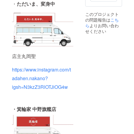
と郵送
・
ただいま、変身中
料のた
め値段
このプロジェクト
調整し
の問題報告は
こち
てます
※ご了承
ら
よりお問い合わ
くださ
せください
い
店主丸岡聖
https://www.instagram.com/t
adahen.nakano?
igsh=N3kzZ3RlOTJiOG4w
・箕輪家 中野旗艦店