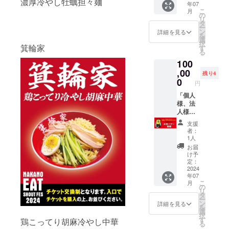
〜
濃厚冷やし牡蠣担々麺
年07
能。 ・
お酒を
ステッ
18:00（
こ
月
ラーメ
飲めま
の
カー1
Lo17:3
リ
ンとド
す。
タ
枚 サ
0） ・
ー
リンク
※VIP
ン
イズ
詳細を見る
総合案
を
をVIP
ルーム
選
5cm ・
内にて
択
ルーム
箕輪家
は会場
す
ラーメ
受付
る
にてご
内で一
ンチ
メール
100
注文頂
番涼し
ケット1
お願い
けま
,00
いので
枚(7月6
します
残り4
す。 ※1
すがと
0
日、7月
・必ず
円
口の申
ても熱
7日フェ
動画撮
し込み
「個人
いです
ス限定)
影、写
につき
様、法
※箕輪さ
※フェス
真撮影
一名様
人様限
んは必
終わり
お願い
ご利用
定、公
ず来る
の８月
します
支援
可能で
式ホー
と思い
中に郵
者：
す。 ※
ムペー
ます笑
送させ
1人
ご購入
ジバ
※シャン
ていた
お届
頂いた
ナース
パンも
だきま
け予
当人の
ポン
ありま
定：
す ※
み使用
サー」
2024
す
ラーメ
年07
可能で
中野
ンチ
こ
月
す。 ※
いって
の
ケット
リ
複数人
らっ
タ
は記念
ー
でのご
しゃい
ン
用にし
詳細を見る
を
利用は
フェス
選
てくだ
択
できか
2024の
す
さい ※
鶏こってり胡麻冷やし中華
る
ねま
サイト
人件費