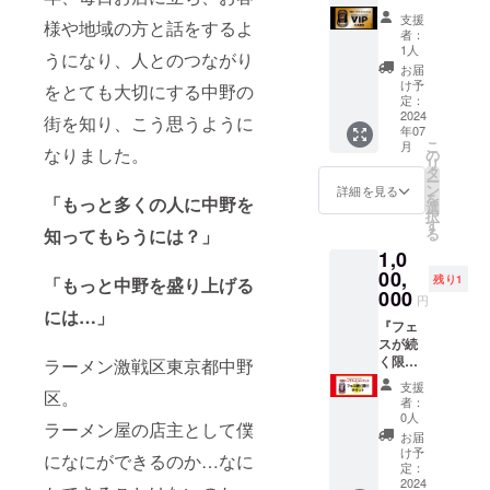
デザイ
ン屋店
』 ・
支援
様や地域の方と話をするよ
ンに
主 すべ
VIPルー
者：
よって
ての人
ム(関係
1人
うになり、人とのつながり
調整致
に僕の
者エリ
お届
します
魂を注
ア)2日
け予
をとても大切にする中野の
ので、
入しま
間ご利
定：
一番目
す！！
用可
2024
街を知り、こう思うように
年07
だから
※全国ど
能。 ・
こ
月
左上に
こでも
ラーメ
なりました。
の
リ
あると
僕が箕
ン、ド
タ
ー
は限り
輪家
リンク
ン
詳細を見る
を
「もっと多くの人に中野を
ませ
ラーメ
オール
選
択
ん。ご
ンを
フリー
す
知ってもらうには？」
る
容赦く
持って
＋コン
1,0
ださい
と共に
シェル
ませ。
いきま
ジュ付
00,
残り1
「もっと中野を盛り上げる
※バナー
す ※オ
き ・
000
円
やロゴ
フライ
ラーメ
には…」
は申込
ンです
ンとド
『フェ
者の方
※講演会
リンク
スが続
でご用
や、勉
をVIP
く限り
ラーメン激戦区東京都中野
意くだ
強会の
ルーム
ラーメ
支援
区。
さいま
用途は
にてご
ンを提
者：
せ。 ※
相談し
注文頂
供し続
0人
ラーメン屋の店主として僕
更新な
ましょ
けま
ける
お届
どは随
う ※交
す。 ※1
券』 ・
け予
になにができるのか…なに
時連絡
通費、
口の申
フェス
定：
いただ
ラーメ
し込み
が続く
2024