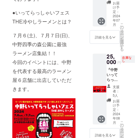
リート
い、た
地でお
カード
お届
セッ
だいま
渡しし
け予
に印字
ト』
●いってらっしゃいフェス
変身
定：
ます。
させて
2024中
2024
中、箕
フェス
いただ
年07
THE冷やしラーメンとは？
野いっ
輪家、
当日の
きま
こ
月
てらっ
ビンギ
の
み受け
す。
リ
しゃい
リ×麺彩
タ
取り可
ー
７月６(土)、７月７日(日)、
フェス
房、湯
ン
能です
詳細を見る
を
ラーメ
の台食
選
※7月6
中野四季の森公園に最強
択
ンコラ
堂)フェ
す
日、7月
る
ボどん
ス限定
7日フェ
ラーメン店集結！！
25,
ぶり＋
どんぶ
ス当日
在庫な
フェス
000
りをこ
今回のイベントには、中野
し
のみ受
円
限定T
の機会
け取り
『中野
を代表する最高のラーメン
シャツ
に！！
可能で
いって
＋非売
□数量一
す(どち
屋６店舗に出店していただ
らっ
品ス
つ □商
らかの
しゃい
テッ
品サイ
日程で
支援
きます。
フェス
カー＋
ズ20cm
受け取
者：
コンプ
ラーメ
高さ
5人
りをお
リート
ンチ
8cm □
願いい
お届
セッ
ケット3
素材
け予
たしま
ト』
枚 ・
定：
陶器 ・
す)
2024中
2024
2024
非売品
年08
野いっ
ラーメ
ステッ
こ
月
てらっ
ンコラ
の
カー1
リ
しゃい
ボどん
タ
枚 サ
ー
フェス
ぶり(む
ン
イズ
詳細を見る
を