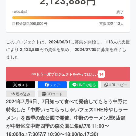
2,123,888
円
終了
106
%達成
目標金額
2,000,000
円
支援者数
113
人
このプロジェクトは、
2024/06/01
に募集を開始し、
113
人の支援
により
2,123,888
円の資金を集め、
2024/07/05
に募集を終了し
ました
もう一度プロジェクトをやってほしい
14
ポスト
シェア
LINEで送る
URLコピー
埋め込み
QRコード
2024年7月6日、7日知って食べて発信してもらう中野に
特化した「中野いってらっしゃいフェスTHE冷やしラー
メン」を四季の森公園で開催。中野のラーメン屋6店舗
が中野区立中野四季の森公園に集結7/6 11:00〜
18:00(lo.17:30)7/7 10:30〜18:00(lo.17:30)