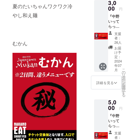
3,0
夏のたいちゃんワクワク冷
00
円
やし和え麺
『中野
いって
らっ
しゃい
支援
フェス
者：
をただ
むかん
26人
ただ応
お届
援』 中
け予
野区
定：
民、中
2024
年07
野を愛
こ
月
してる
の
リ
人、出
タ
ー
店店舗
ン
詳細を見る
を
を愛し
選
択
てる
す
る
人、
5,0
ラーメ
ンを愛
00
円
してる
『中野
人、ど
いって
なたの
らっ
応援で
しゃい
も励み
支援
フェス
になり
者：