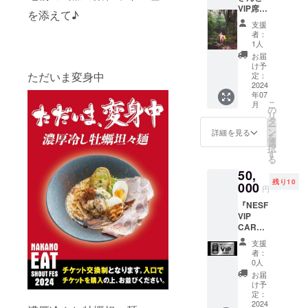
買わず
カーを
VIP席で
ぶり(む
に並ば
イベン
を添えて♪
ラーメ
かん、
ず食べ
ト期間
支援
ンをす
麺家た
れます
中きて
者：
すれて
いせ
・下記
1人
もらい
と飲め
い、た
の時間
会場に
お届
る券』
だいま
に四季
け予
て受け
勝手に
ただいま変身中
変身
定：
の森公
渡しし
作っ
2024
中、箕
園会社
ます ※7
年07
ちゃい
輪家、
に来る
月6日、
こ
月
ました
ビンギ
の
人のみ
7月7日
リ
リター
リ×麺彩
タ
購入お
フェス
ー
ン 7月6
房、湯
ン
願いし
詳細を見る
当日の
を
日
の台食
選
ます
み受け
択
（土）
堂)フェ
す
2024年
取り可
る
13時ご
ス限定
7月6日
能です
50,
ろ〜
どんぶ
（土）
(どちら
残り10
18:00ま
000
りをこ
日時
かの日
円
で 箕輪
の機会
◦11:00
程で受
『NESF
さんと
に！！
〜
け取り
VIP
中野
□数量一
18:00（
をお願
CARD
いって
つ □商
Lo17:3
いいた
』 ・
らっ
品サイ
0）
します)
支援
VIPルー
しゃい
ズ20cm
2024年
者：
ム(関係
フェス
高さ
0人
7月7日
者エリ
VIP席に
8cm □
（日）
お届
ア)2日
てラー
素材
け予
日時
間ご利
メン一
定：
陶器 ・
◦10:30
用可
2024
杯と、
非売品