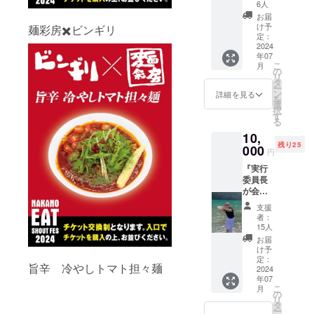
を全力
ます！
6人
応援ス
ずっと
お届
テッ
愛され
け予
麺彩房✖️ビンギリ
カー付
る完全
定：
き』 中
2024
中野密
年07
野区
着ラー
こ
月
民、中
メンイ
の
リ
野を愛
ベント
タ
ー
してる
にしま
ン
詳細を見る
を
人、出
す！
選
択
店店舗
メール
す
る
を愛し
にて感
10,
てる
謝メッ
残り25
人、
000
セージ
円
ラーメ
をさせ
『実行
ンを愛
ていた
委員長
してる
だきま
が会場
人、ど
す。 ぜ
にあな
なたの
ひイベ
支援
たの席
応援で
ント中
者：
に最速
も励み
ご来店
15人
でラー
になり
お待ち
お届
メン届
ます！
してお
け予
けま
ずっと
定：
りま
旨辛 冷やしトマト担々麺
す』 こ
2024
愛され
す。
年07
ちらを
る完全
こ
月
購入し
中野密
の
リ
ていた
着ラー
タ
ー