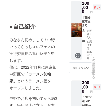
200
す。
のトッ
と郵送
※2024
プペー
,00
料のた
残り2
年中野
ジ最下
0
め値段
円
いって
部に、
調整し
らっ
支援者
【箕輪
てます
しゃい
様、支
家店主
※ご了承
●自己紹介
フェス
援法人
まる
くださ
のみ使
様のバ
ちゃん
い
支援
用可能
ナーを
出前授
者：
です。
入れま
業チ
0人
みなさん初めまして！中野
す！ バ
ケッ
お届
ナー
ト】 自
け予
いってらっしゃいフェスの
は、社
衛隊か
定：
名や名
らトゥ
2025
実行委員長の丸山紘平と申
年12
前、ロ
クトゥ
こ
月
ゴマー
ク運転
します。
の
リ
クをお
手、 箕
タ
ー
僕は、2022年11月に東京都
入れ頂
輪さん
ン
詳細を見る
を
けま
の鞄持
選
択
中野区で
「ラーメン箕輪
す。 最
ちから
す
る
低掲載
カンボ
家」
というラーメン屋を
300
期間は
ジア挑
半年以
戦、 海
,00
オープンしました。
残り2
上と致
外で大
0
円
しま
怪我か
す。 ※
らの中
『NESF
中野でお店を初めてから約2
順番や
野で
超 VIP
年、毎日お店に立ち、お客
配置は
ラーメ
CARD