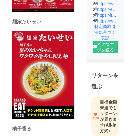
コンセプト
https://www.instagram.com/tokyominowaya/
https://eakminowaya.base.shop/
「わかっ
https://linevoom.line.me/user/_dTgr1MW7CuVK6AWdviIUXGr0Jlnkg0PuEXNhSiA?utm_medium=windows&utm_source=desktop&utm_campaign=OA_Profile
ちゃいるけ
https://www.tiktok.com/@eakminowaya
麺家たいせい
どやめられ
特定商取引
ない、後悔
法に基づく
するために
表記
生きてい
メッセー
る」
ジを送る
公式サイト
https://rame
リターンを
n-
minowaya.jp/
選ぶ
目標金額
未達でも
リターン
が届きま
す
(All-in
柚子香る
方式)