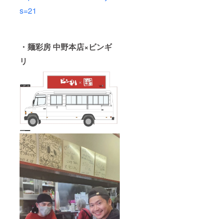
s=21
・麺彩房 中野本店×ビンギ
リ