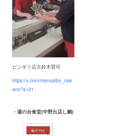
ビンギリ店主鈴木賢司
https://x.com/mensaibo_nak
ano?s=21
・湯の台食堂(中野出店し鯛)