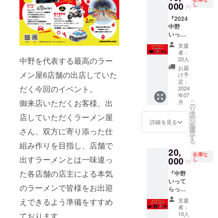
記念し
000
(フェス
し
円
て制作
が続く
『2024
する、
限り、
中野
スタッ
来年以
いって
フ向け
降もお
らっ
の参加
使い頂
支援
しゃい
ラーメ
けます)
者：
フェス
ン店名
中野を代表する最高のラー
【お願
20人
ラーメ
入り完
い】 備
お届
ン店名
メン屋6店舗の出店していた
全限定T
考欄に
け予
入れど
シャツ
定：
は、や
だく今回のイベント。
んぶり
2024
付き ・
り取り
年07
＋非売
限定T
ができ
御来店いただくお客様、出
こ
月
品ス
シャツ
の
る連絡
リ
テッ
・非売
タ
先と
店していただくラーメン屋
ー
カー＋
品ス
ン
カード
詳細を見る
を
ラーメ
テッ
選
の利用
さん、双方に寄り添った仕
択
ンチ
カー
す
者の本
る
ケット1
組み作りを目指し、店舗で
5cm×5
名を伝
20,
枚』 ・
cm ・
えて頂
在庫な
出すラーメンとは一味違っ
2024
000
フェス
し
きます
円
ラーメ
ラーメ
ようお
た各店舗の店主による本気
『中野
ンコラ
ンチ
願いい
いって
ボどん
ケット1
たしま
のラーメンで皆様をお出迎
らっ
ぶり(む
枚(7月6
す。 ま
しゃい
かん、
日、7月
た、申
えできるよう準備をすすめ
支援
フェス
麺家た
7日限
請の名
者：
コンプ
いせ
定) ※現
10人
ております。
前を