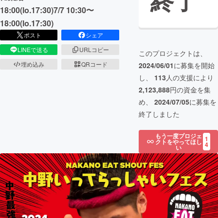
終了
18:00(lo.17:30)7/7 10:30〜
18:00(lo.17:30)
ポスト
シェア
LINEで送る
URLコピー
このプロジェクトは、
埋め込み
QRコード
2024/06/01
に募集を開始
し、
113
人の支援により
2,123,888
円の資金を集
め、
2024/07/05
に募集を
終了しました
もう一度プロジェ
1
クトをやってほし
4
い