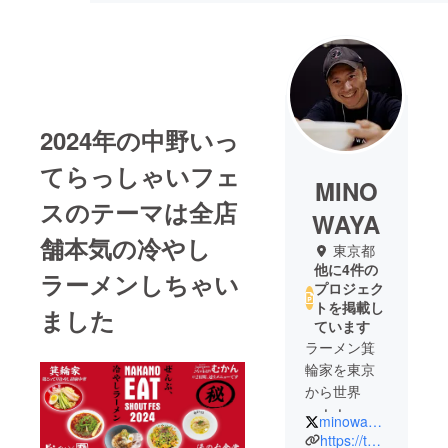
2024年の中野いっ
てらっしゃいフェ
MINO
スのテーマは全店
WAYA
舗本気の冷やし
東京都
他に4件の
ラーメンしちゃい
プロジェク
トを掲載し
ました
ています
ラーメン箕
輪家を東京
から世界
へ！！
minowayamaru
https://twitter.com/EAKminowaya