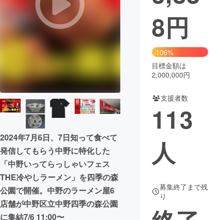
8
円
まちづくり・地域活性化
CAMPFIRE for Social Good
CAMPFIRE Creation
106%
CAMPFIREふるさと納税
machi-ya
コミュニティ
目標金額は
2,000,000円
支援者数
113
2024年7月6日、7日知って食べて
人
発信してもらう中野に特化した
「中野いってらっしゃいフェス
THE冷やしラーメン」を四季の森
募集終了まで残
公園で開催。中野のラーメン屋6
り
店舗が中野区立中野四季の森公園
に集結7/6 11:00〜