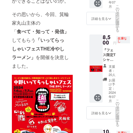
かできることはないのか。
年07
ければ
ン代の
につき
限り
こ
月
対応致
み別途
一名様
ラーメ
の
リ
しま
費用あ
ご利用
ンご提
その思いから、今回、箕輪
タ
ー
す。
り
可能で
供 ・
ン
詳細を見る
を
家丸山主体の
【お願
す。 ※
フェス
選
択
い】 備
ご購入
が続く
す
る
「
食べて・知って・発信」
考欄
頂いた
限り
8,5
に、や
当人の
ファス
在庫な
してもらう
「いってらっ
り取り
み使用
トパス
00
し
円
ができ
可能で
・いつ
しゃいフェスTHE冷やし
『フェ
る連絡
す。 ※
でも完
ス限定T
先の共
複数人
全VIP席
ラーメン」
を開催を決意し
シャツ
有をお
でのご
ご用意
＋非売
願いし
利用は
します
ました。
支援
品ス
ます。
できか
※注意事
者：
テッ
ねま
項 フェ
20人
カー＋
す。
スが続
お届
フェス
※2024
く限り
け予
ラーメ
年中野
ラーメ
定：
ンチ
2024
いって
ンご提
年07
ケット1
らっ
供、
こ
月
枚セッ
しゃい
ファス
の
リ
ト』 中
フェス
トパ
タ
ー
野いっ
のみ使
ス、VIP
ン
詳細を見る
を
てらっ
用可能
席をご
選
択
しゃい
です。
用意い
す
る
フェス
たしま
10,
2024を
す。
在庫な