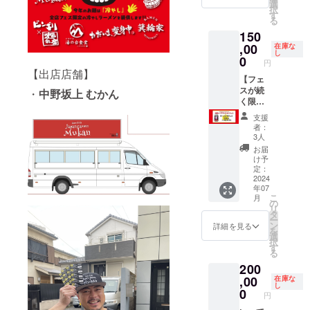
ラーメ
かん、
選
5cm ・
択
ンコラ
麺家た
す
ラーメ
る
ボどん
いせ
ンチ
150
ぶり＋
い、た
ケット1
フェス
,00
だいま
在庫な
枚(7月6
し
限定T
変身
0
日、7月
円
シャツ
中、箕
7日フェ
【出店店舗】
＋非売
【フェ
輪家、
ス限定)
品ス
スが続
ビンギ
・
中野坂上 むかん
※現地で
テッ
く限り
リ×麺彩
お渡し
カー＋
使える
房、湯
します
支援
ラーメ
ラーメ
の台食
フェス
者：
ンチ
ンチ
堂)フェ
当日の
3人
ケット3
ケット
ス限定
み受け
お届
枚 ・
100枚】
どんぶ
取り可
け予
2024
・フェ
りをこ
定：
能
ラーメ
スが続
2024
の機会
年07
ンコラ
く限り
に！！
こ
月
ボどん
お使い
□数量一
の
リ
ぶり(む
頂けま
つ □商
タ
ー
かん、
す。 ・
品サイ
ン
詳細を見る
を
麺家た
会社の
ズ20cm
選
択
いせ
お仲
高さ
す
る
い、た
間、取
8cm □
200
だいま
引先の
素材
変身
方にも
,00
陶器 ・
在庫な
し
中、箕
ギフト
2024年
0
円
輪家、
として
中野