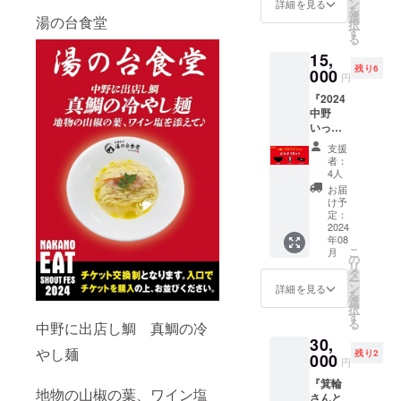
だけれ
メンイ
ン
詳細を見る
を
ば、実
ベント
選
湯の台食堂
択
行委員
にしま
す
る
長が特
す！ ス
15,
別席に
テッ
残り6
ご案内
000
カー □
円
し、あ
商品サ
『2024
なたの
イズ
中野
ため
5cm×5
いって
に、あ
cm ・全
らっ
なたの
力応援
支援
しゃい
前にお
してい
者：
フェス
好きな
ただけ
4人
ラーメ
ラーメ
る皆様
お届
ン店名
ンを運
には、
け予
入れど
びま
定：
非売品
んぶり
2024
す。そ
開催記
年08
＋非売
して名
念ス
こ
月
品ス
物いっ
の
テッ
リ
テッ
てらっ
タ
カーを
ー
カー＋
しゃい
ン
差し上
詳細を見る
を
ラーメ
をさせ
選
げます
択
ンチ
ていた
す
・クラ
る
中野に出店し鯛 真鯛の冷
ケット1
だきま
ファン
30,
枚』 ・
す。 ・
支援感
やし麺
残り2
2024
000
お好き
謝メー
円
ラーメ
なラー
ル＆ス
『箕輪
ンコラ
メンを
テッ
地物の山椒の葉、ワイン塩
さんと
ボどん