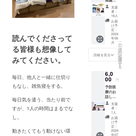
堀越啓
なたが
か「超
医学で
掲載〉
習する
仁四角
本当に
簡単！
すが、
患者さ
支援
今実際
大輔
欲する
おしゃ
たくさ
者：
んの主
に抱え
対談セ
ものが
べり起
16人
んの選
観を擬
ている
ミナー
わか
業︎の教
択肢か
お届
似体感
モヤモ
【自由
り、流
科書」
け予
らその
出来
ヤを解
であり
れに
定：
(KADO
子に
る、初
決する
続ける
2024
乗って
KAWA)
読んでくださって
あった
の単
ヒント
年06
ため
頑張ら
をベー
医療を
著！
が得ら
こ
月
に、捨
なくて
の
スとし
選択で
「脳卒
る皆様も想像して
れる 瞑
リ
てるべ
もラク
タ
たセミ
きるよ
中患者
想のプ
ー
きこ
に楽し
ン
ナーで
詳細を見る
うに豊
だった
ロのガ
を
みてください。
と、捨
く、生
選
す。本
富な治
理学療
イドに
択
てては
きられ
す
著の名
療法を
法士が
より、
る
いけな
るよう
付け
提案し
伝えた
深い瞑
6,0
いこ
になる
親、
ていた
い、本
想を体
毎日、他人と一緒に仕切り
と】 四
00
ための
KADOK
だけま
円
当のこ
験でき
角大輔
TIPS
AWAの
す。 例
もなし、雑魚寝をする。
と」 日
る ・実
予防医
作家／
を、経
超イン
えば、
経BPに
施概
療のお
森の生
営19
フルエ
副作用
取材さ
要 90
話し会
活者／
年・10
ンサー
毎日気を遣う、当たり前で
の少な
れまし
分×１回
（特別
環境保
万人以
伊藤直
い東洋
支援
た テレ
・日
アーカ
護アン
すが、1人の時間はまるでな
上の女
樹 編集
者：
医学(漢
ビ東京
時
イブ映
バサ
性たち
1人
長が、
方薬)や
「生き
2024年
像） ・
し。
ダー
に影響
本著は
お届
ドイツ
るを伝
６月19
収録時
ニュー
を与え
け予
ライブ
自然療
える」
日
間 120
ジーラ
定：
てき
コマー
法(ホモ
大人の
20:00-
動きたくてもう動けない環
分 ・提
2024
ンド湖
た、15
スの指
トキシ
文化
21:30
年07
供方