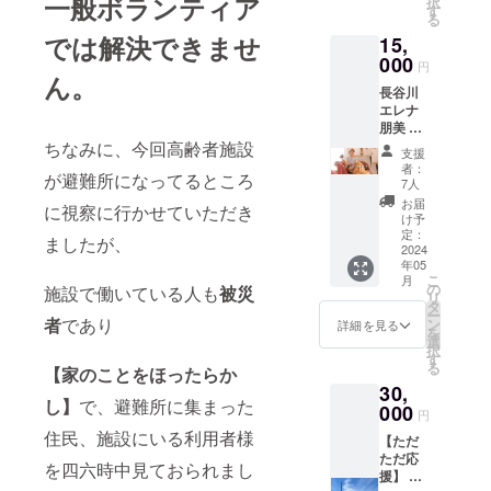
一般ボランティア
クパッ
択
のセミ
-
るお話
す
カラー
キング
る
ナーが
8vcZUe
会) ・提
をお選
登山大
皆様の
では解決できませ
15,
HLLfrg
供方
び頂け
全』な
直感力
DRNIR
法：
000
ます。
円
ど著書
を目覚
p-
メール
ん。
（ご希
多数。
めさ
長谷川
8YexQ
に動画
望のカ
開催
せ、真
エレナ
NAqhn
URLを
ラーが
日:2024
の豊か
朋美 全
Ec
記載し
完売に
年6月23
な人生
6回6時
ちなみに、今回高齢者施設
◉Instag
ます。
なった
支援
日 配信:
を手に
間分！
ram
場合、
者：
オンラ
が避難所になってるところ
いれる
自分自
https://
7人
ご了承
イン
ヒント
身のお
www.in
くださ
お届
に視察に行かせていただき
（zoom
となり
片付け
stagra
け予
い。）
） 時
ますよ
セルフ
m.com/
定：
カラー
ましたが、
間:10:0
うに。
リト
2024
moriya.
展開：
0-12:00
※こちら
年05
リート︎
animals
①ネイ
こ
（質疑
月
は2024
セミ
?
の
施設で働いている人も
被災
ビー/②
リ
応答あ
年3月24
ナー こ
igsh=M
タ
ライト
ー
り）
日に開
ちらの
者
であり
WRteGt
ン
詳細を見る
グレー/
を
催され
セミ
6enpja
選
③グレ
択
たセミ
ナー
mdyZg
す
イッ
る
ナー動
【家のことをほったらか
は、長
==
シュピ
画です
30,
谷川エ
ンク/④
し】
で、避難所に集まった
＜長谷
レナ朋
000
ホワイ
円
川エレ
美考
ト/⑤ブ
住民、施設にいる利用者様
ナ朋美
【ただ
案、自
ラック
プロ
ただ応
分自身
を四六時中見ておられまし
サロン
フィー
援】 御
で行う
ウェア