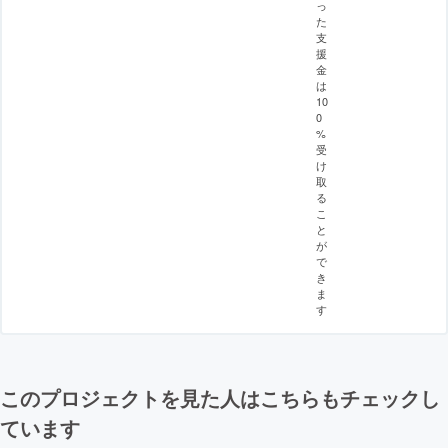
っ
た
支
援
金
は
10
0
%
受
け
取
る
こ
と
が
で
き
ま
す
このプロジェクトを見た人はこちらもチェックし
ています