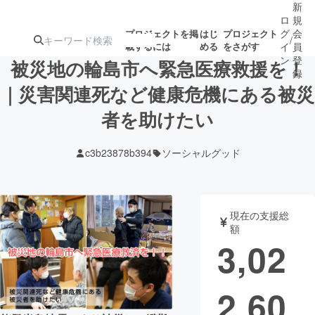
新
ロ
規
グ
会
プロジェクトを掲
はじ
プロジェクト
/
載するには
める
をさがす
イ
員
ン
登
被災地の輪島市へ緊急医療救援を！
録
｜災害関連死など健康危機にある被災
者を助けたい
人気のプロ
注目のリ
注目の新着プロ
募集終了が近いプ
もうすぐ公開
ジェクト
ターン
ジェクト
ロジェクト
されます
c3b23878b394
ソーシャルグッド
アート・写真
音楽
現在の支援総
テクノロジー・ガジェット
ゲーム・サ
額
3,02
映像・映画
書籍・雑誌
2,60
ビジネス・起業
チャレンジ