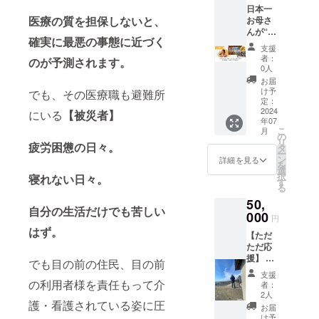
ソッド
トック
なの
日本一
ルは、
セルフ
ス ・ス
で、ポ
医療の質を担保しないと、
お母さ
コラボ
リト
トレッ
ケット
んが“心
レート
リート
チ&ヨガ
確実に最悪の事態に近づく
は強い
の底か
を通じ
創始
・ヨガ
支援
強度を
らくつ
て、 人
者、人
者：
八支則
のが予測されます。
求める
ろげ
に夢を
0人
生のタ
のヤ
ものに
る”キャ
与え続
イムマ
お届
マ・ニ
は対応
ンプ場
けてい
け予
でも、その医療職も避難所
ネジメ
ヤマ ・
してい
＼貸切
くソー
定：
ント手
エクサ
ませ
／ くつ
2024
シャル
にいる
【被災者】
帳クリ
サイズ
ん。 鍵
年07
ろげる
ビジネ
エイ
につい
こ
月
やゴム
メン
スコ
の
ティブ
て ・基
リ
など軽
疲労困憊の日々。
バーと
ミュニ
タ
ライフ
本の食
ー
いもの
過ごす
ティで
ン
詳細を見る
ダイア
事の考
を
は可で
最高な
す。 健
選
リープ
え方 ・
択
寝れない日々。
すが、
キャン
全に学
す
ロ
太らな
る
スマホ
プ体
び、
デュー
い習慣
やペン
50,
験！ 自
チャレ
サーな
・おす
自分の生活だけでも苦しい
など、
然の中
000
ンジ
ど、3つ
円
すめの
硬くて
で、心
し、成
の資格
はず。
おやつ
やや重
【ただ
も身体
長し、
制度と
・睡眠
量があ
ただ応
も満た
達成し
Well-
&休養の
るもの
援】 御
そ
続ける
でも目の前の住民、目の前
beingを
大切さ
はお控
礼の
う！】
人が
テーマ
支援
・入浴
えくだ
メール
日本一
の利用者様を責任もって介
次々と
者：
とした
&セルフ
さい。
を送ら
お子様
集まる
2人
オンラ
マッ
護・看護されている姿に圧
サイ
せてい
連れを
コミュ
お届
イン
サージ
ズ：
ただき
歓迎す
ニティ
け予