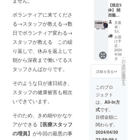
ません。
思って
屋の片
らの農
スと
ほか、
なキャ
【限定3
もらえ
付けで
業の良
なった
過去に
ンプタ
枠】 関
る大人
思考と
いとこ
四角大
登壇し
ボランティアに来てくださ
イムを
西圏限
を増や
心も片
ろと現
輔の人
たトー
過ごし
定
すこと
付け ・
代の技
生デザ
クライ
支援
る→スタッフが教える→数
ません
photon
を コン
禅から
術を用
イン学
者：
ブの
か？ 貸
co出張
セプト
学ぶ掃
い、お
3人
日でボランティア変わる→
メソッ
アーカ
切最大
撮影 3
に六本
除の極
いしい
ド(人生
お届
イブ動
人数は
カット
木マハ
スタッフが教える この繰
意 ・エ
お米作
け予
哲学の
画や、
４０
（レ
ラジャ
定：
レナの
りに挑
流儀と
四角大
名！ コ
り返しで、休みを返上して
タッチ
2024
本店を
片付け
戦して
技術の
輔のNZ
ミュニ
年06
含） プ
貸切に
大作戦
いま
すべて
の暮ら
こ
ティー
月
朝から深夜まで働いてるス
ロ
し開催
の
レポ
す。 ま
を「12
しぶり
リ
のみん
フィー
してお
タ
MENU6
た新し
の月間
が分か
タッフさんばかりです。
ー
なと一
ル写真
りま
ン
#SPIRIT
い農業
詳細を見る
テーマ×
るムー
を
緒に 昔
家族写
す。
選
【内
の形と
月4回=
ビーの
択
の仲間
真 デー
______
す
容】 ・
して
年間48
そのような日が連日続き、
一部を
る
と久し
タは、
______
自分を
SNSの
このプロ
メソッ
公開。
ぶりに
Google
______
スタッフの健康被害も相次
癒す方
観点か
ド」に
(コミュ
大集合
ジェクト
フォト
______
法を見
らも
体系
ニティ
趣味仲
でお渡
いできています。
____ 子
つける
「農家
は、
All-In方
化。)の
メン
間と一
ししま
どもの
・生活
のKT」
ほか、
バーと
緒に 大
式
です。
す。 日
よう
にアロ
として
過去に
の交流
切な親
そのため、きめ細やかなケ
程など
に、心
マや
情熱的
目標金額に
登壇し
をご希
戚家族
は後日
の底か
ハーブ
に農家
たトー
望され
アができる【
医療スタッフ
と 大切
関わらず、
要相
ら楽し
を取り
の魅力
クライ
る方
な友人
談。
んでい
入れる
を発信
2024/04/30
ブの
の増員】
が今回の最悪の事
は、通
家族と
【TON
ます
・バス
し、活
アーカ
常プラ
大好き
23:59:59
ま