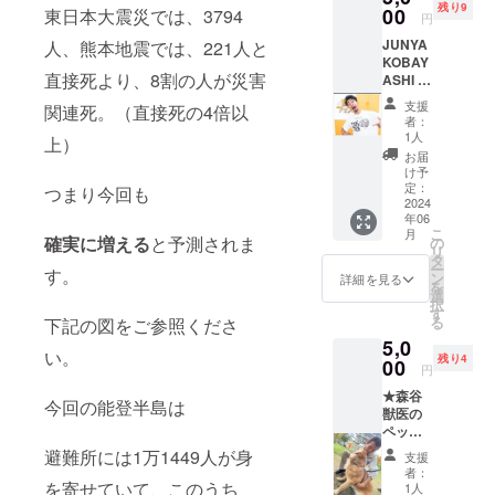
残り9
たちは
00
東日本大震災では、3794
円
様々な
JUNYA
人、熊本地震では、221人と
モヤモ
KOBAY
ヤを抱
直接死より、8割の人が災害
ASHI 小
えなが
林 純也
ら生き
支援
関連死。（直接死の4倍以
【脳卒
ていま
者：
中当事
す。こ
1人
上）
者にか
のオン
お届
ら学
ライン
け予
ぶ、リ
セミ
定：
つまり今回も
ハビリ
2024
ナーで
年06
何でも
は、一
こ
月
相談】
時的な
確実に増える
と予測されま
の
リ
23歳で
ストレ
タ
ー
す。
脳卒中
スの解
ン
詳細を見る
を
になる
消法で
選
択
も、そ
はな
す
る
下記の図をご参照くださ
の経験
く、お
5,0
を活か
金のか
い。
残り4
し、30
00
からな
円
歳で理
い、本
★森谷
学療法
質に基
今回の能登半島は
獣医の
士にな
づいた
ペット
る。 障
解消法
何でも
がいが
を学ぶ
避難所には1万1449人が身
支援
お悩み
あっ
ことが
者：
相談★
たっ
を寄せていて、このうち
できま
1人