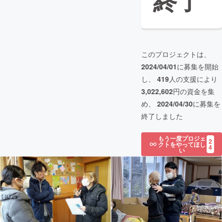
終了
このプロジェクトは、
2024/04/01
に募集を開始
し、
419
人の支援により
3,022,602
円の資金を集
め、
2024/04/30
に募集を
終了しました
もう一度プロジェ
2
クトをやってほし
4
い