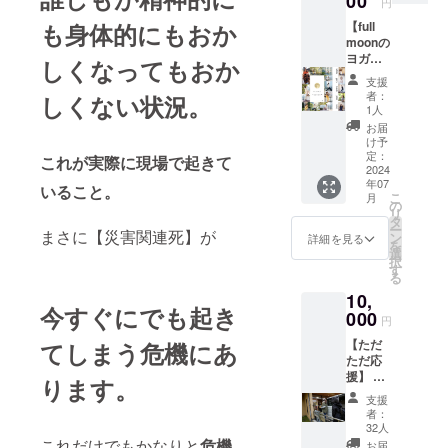
00
トを記
意識 ・
円
ナーで
の代表
録。
常に自
学ぶこ
として
も身体的にもおか
【full
Greenp
分を整
とがで
も活
moonの
eace
えてお
きま
躍。 同
ヨガも
しくなってもおか
Japan
く ・ク
す。
じく獣
できる
と
リアリ
支援
KADOK
医（副
サロン
Fairtrad
者：
しくない状況。
ング ・
AWA2
院長）
ウェア/
1人
e Japan
健康な
冊の著
の妻、
ユニ
の日本
お届
体と健
者三浦
子供２
フォー
け予
人初ア
全なマ
さやか
人、大
ム】 町
定：
これが実際に現場で起きて
ンバサ
インド
が、丁
型犬１
田ユカ
2024
ダー、
etc.. ＜
寧にお
匹、猫
年07
リ
いること。
環境省
ELENA’
伝えし
こ
６匹、
月
produc
の
アンバ
s
ます！
リ
鶏、ウ
eヨガ
タ
サダー
Messag
・実施
ー
サギと
まさに【災害関連死】が
ウェア
ン
詳細を見る
を務め
e＞ 私
概要
を
暮らし
ブラン
選
る。 会
は直感
60分 ・
択
てい
ド【full
す
員制コ
でしか
日時
る
る。 相
moon】
ミュニ
生きて
2024年
談内容
10,
セラピ
ティ
いませ
5月10日
今すぐにでも起き
は、病
ストの
000
〈Lifest
円
ん。 直
(金)
気や治
ための
yleDesi
感を使
20:00-
療法に
【ただ
てしまう危機にあ
サロン
gn.Cam
えば使
21:00
ついて
ただ応
スタイ
p〉主
うほど
・お
以外に
援】 御
ルの
ります。
宰。
直感は
しゃべ
も、病
礼の
トップ
ポッド
支援
磨かれ
り起業︎
院受診
メール
スをお
者：
キャス
ていき
の教科
の際に
を送ら
届けし
32人
ト
自分の
書入門
知って
せてい
ます。
これだけでもかなりと
危機
お届