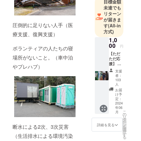
目標金額
未達でも
リターン
が届きま
圧倒的に足りない人手（医
す
(All-in
方式)
療支援、復興支援）
1,0
00
円
ボランティアの人たちの寝
【ただ
場所がないこと。（車中泊
ただ応
援】 御
やプレハブ）
礼の
支援
メール
者：
を送ら
103
せてい
人
ただき
お届
ます。
け予
定：
2024
年06
こ
月
の
リ
タ
ー
ン
詳細を見る
断水による2次、3次災害
を
選
択
す
（生活排水による環境汚染
る