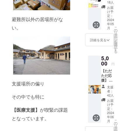
なぜか
18人
応援さ
お届
れる
け予
力〜 誰
定：
避難所以外の居場所がな
でも実
2024
年05
践でき
い。
こ
月
て、意
の
リ
図して
タ
ー
身につ
ン
詳細を見る
を
けてい
選
択
ける術
す
る
をトー
5,0
クライ
ブでお
00
円
話しし
【ただ
ていき
ただ応
ます。
援】 御
応援さ
支援場所の偏り
礼の
れる力
支援
メール
は これ
者：
を送ら
からの
42人
その中でも特に
せてい
時代、
お届
ただき
どんな
け予
ます
人にも
定：
【医療支援】
が喫緊の課題
2024
必須の
年06
となっています。
力にな
こ
月
りま
の
リ
す。 個
タ
ー