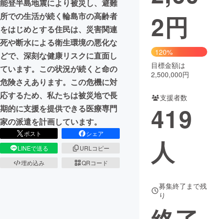
能登半島地震により被災し、避難
2
円
所での生活が続く輪島市の高齢者
まちづくり・地域活性化
をはじめとする住民は、災害関連
死や断水による衛生環境の悪化な
CAMPFIRE for Social Good
CAMPFIRE Creation
120%
どで、深刻な健康リスクに直面し
CAMPFIREふるさと納税
machi-ya
コミュニティ
目標金額は
ています。この状況が続くと命の
2,500,000円
危険さえあります。この危機に対
応するため、私たちは被災地で長
支援者数
419
期的に支援を提供できる医療専門
家の派遣を計画しています。
ポスト
シェア
人
LINEで送る
URLコピー
埋め込み
QRコード
募集終了まで残
り