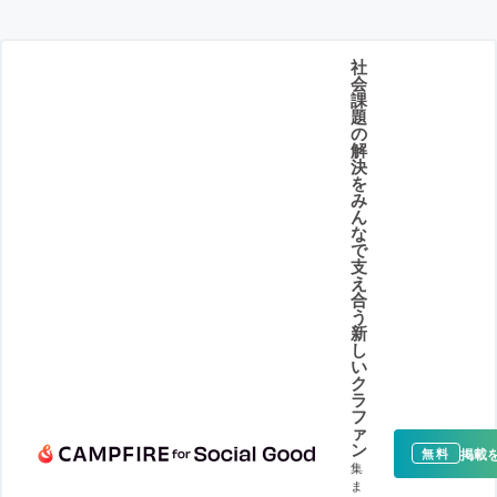
社
会
課
題
の
解
決
を
み
ん
な
で
支
え
合
う
新
し
い
ク
ラ
フ
ァ
ン
掲載
無料
集
ま