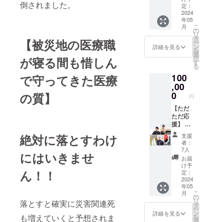
ショッ
・デリ
倒されました。
FREE
ます。
る完全
定：
を作り
プ、オ
ケート
素材：
2024
予約制
続けま
ンライ
ゾーン
年05
ポリエ
の 和歌
す。 ワ
ンサロ
と経皮
こ
月
ステル
山県か
の
クセル
ンの運
吸収に
リ
100％
つらぎ
タ
（主
【被災地の医療職
営など
ついて
ー
カラー
町 キャ
ン
催：嶋
詳細を見る
展開。
MENU2
を
のお写
ンプ
選
村吉
日本と
#MIND
択
が寝る間も惜しん
真はそ
場・観
す
洋）
海外で
【内
る
れぞれ
光農園
https://
15冊の
容】 ・
100
で守ってきた医療
の商品
『くつ
waccel.
本を出
自分の
リンク
,00
ろぎた
com/ ワ
版。 ----
価値観
をご覧
いのも
0
の質】
クセル
-----------
円
を知る
くださ
山々』
コラム※
-----------
・世間
い。 ①
【ただ
なん
下記に
------ ・
や他人
ネイ
ただ応
と、
掲載さ
収録時
に流さ
ビー：
援】 御
OPEN
れます
間 120
れない
https://
礼の
から１
https://
絶対に落とすわけ
分 ・提
支援
自分に
shop.yo
メール
年間で
waccel.
者：
供方
なる ・
gafullm
を送ら
Google
com/col
7人
法：
マイン
にはいきませ
oon.co
せてい
mapの
umn/ 転
お届
メール
ドマッ
m/item
ただき
口コミ
載先※ワ
け予
に動画
プ ・マ
ん！！
s/62807
ます。
All★★
定：
クセル
URLを
ンダラ
692 ②
2024
★★★1
コラム
記載し
チャー
年05
ライト
20件突
に載る
ます。
ト ・直
こ
月
グ
破！ く
の
と下記
感力を
リ
落とすと確実に災害関連死
レー：
つろげ
タ
に転載
磨く ・
ー
https://
るのは
ン
されま
詳細を見る
過去の
も増えていくと予想されま
を
shop.yo
お子様
選
す