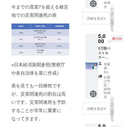
ンク送
年08
60分×１
生きる
らせて
今までの震度7を超える被災
こ
月
回 ・有
か、是
の
いただ
リ
効期
非一読
タ
地での災害関連死の表
きま
ー
限
くださ
ン
詳細を見る
す。
を
2024年
い！
選
択
10月末
す
る
まで ・
5,0
支援者
残り26
様との
00
円
ご連絡
5万部ベ
方法：
ストセ
詳細は
ラー著
プロ
者がお
ジェク
※日本経済新聞参照(警察庁
支援
届けす
ト終了
者：
る「お
後に
4人
や各自治体を基に作成）
金をか
メール
お届
けない
でご案
け予
ストレ
表を見ても一目瞭然です
内しま
定：
ス解消
2024
す。 ・
年06
が、災害関連死の割合は高
法」1.5
受講方
こ
月
時間セ
法：オ
の
リ
いです。災害関連死を予防
ミナー
ンライ
タ
ー
仕事、
ン受講
ン
詳細を見る
することが非常に重要に
を
人間関
(zoom
選
択
係、家
を使用
す
なってきます。
る
庭の問
します)
5,0
題。私