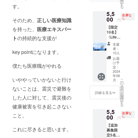
清算 ・
択
gafullm
だけで
す
https://t
す。
感情の
る
oon.co
な
he-
コント
5,5
m/item
く・・
owner.j
在庫な
ロール
s/62807
00
・・ お
し
p/brand
そのため、
正しい医療知識
円
MENU3
337 ③
母さん
_chann
#TIME
【限定
グレ
を持った、
医療エキスパー
も、お
els/wac
【内
10名】
イッ
父さん
cel ・実
容】 ・
〈Lifest
ト
の持続的な支援が
シュピ
も、子
施概
優先順
yleDesi
ンク：
どもた
要 ワ
支援
位でス
gn.Cam
https://
ちも！
クセル
者：
ケ
key pointになります。
p〉 四
shop.yo
みんな
10人
総合プ
ジュー
角大輔
gafullm
が心の
ロ
お届
ルを振
人生デ
oon.co
底から
け予
デュー
僕たち医療職がやれる
り分け
ザイン
m/item
定：
くつろ
サーと
る ・や
学メ
2024
s/62807
げる
30分の
りたい
年08
ソッド
819 ④
キャン
zoom、
いややっていかないと行け
こ
ことの
月
閲覧プ
ホワイ
の
プ場、
話した
リ
整理 ・
ラン
ト：
タ
ご経験
ないことは、震災で避難を
内容を
ー
1週間の
(2024年
https://
ン
ありま
詳細を見る
記事に
を
時間の
8月から
した人に対して、震災後の
shop.yo
選
すか？
し、コ
択
使い方
2025年
gafullm
す
そんな
ラム作
る
を把握
健康被害を引き起こさない
7月末ま
oon.co
夢みた
成。 ・
する ・
5,5
で) 今年
m/item
いな
所要時
在庫な
こと。
現代
8周年を
00
s/62807
し
キャン
間 30
円
病"○○症
迎える
514 ⑤
プ場が
分 ・提
候群”を
【追加
NZの原
ブラッ
大阪市
供方
これに尽きると思います。
やめる
募集限
生林の
ク：
から車
法 後
・自分
定5名】
湖畔で
https://
で90
日メー