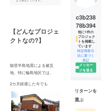
c3b238
78b394
【どんなプロジェ
他に1件の
プロジェク
クトなの?】
トを掲載し
ています
特定商取引
法に基づく
表記
メッセー
能登半島地震による被災
ジを送る
地、特に輪島地区では、
2カ月経過した今でも
リターンを
選ぶ