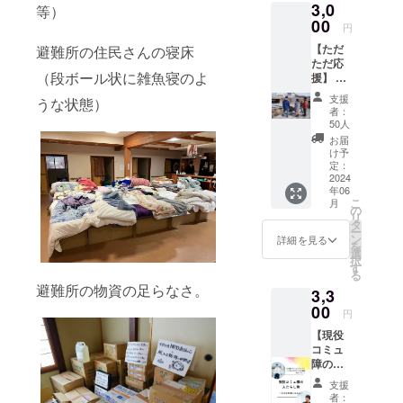
3,0
等）
00
円
【ただ
避難所の住民さんの寝床
ただ応
（段ボール状に雑魚寝のよ
援】 御
礼の
支援
うな状態）
メール
者：
を送ら
50人
せてい
お届
ただき
け予
ます
定：
2024
年06
こ
月
の
リ
タ
ー
ン
詳細を見る
を
選
択
す
る
避難所の物資の足らなさ。
3,3
00
円
【現役
コミュ
障の人
たらし
支援
術】 〜
者：