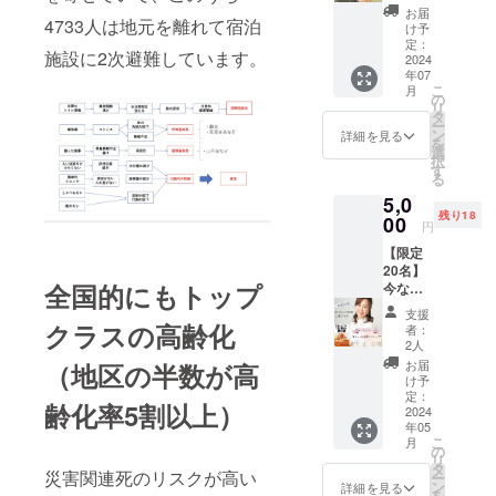
【限
て、な
す。5万
お届
4733人は地元を離れて宿泊
定】５
くたっ
部のベ
け予
名 【実
て、人
定：
ストセ
施設に2次避難しています。
施日】
2024
生は⼀
ラー
年07
後日、
度き
「億万
こ
月
先生と
り。 み
の
長者が
リ
日程調
んな等
タ
たどり
ー
整（6月
しく笑
ン
つく心
詳細を見る
を
頃）
い合え
選
の授
択
【内
る場所
す
業」＆
る
容】 先
があ
「心を
5,0
生と
る。 と
磨く１
残り18
Zoomに
00
いうこ
１の
円
てマン
とです
レッス
【限定
ツーマ
脳卒中
ン」の
20名】
ンで
のフェ
著者で
全国的にも
トップ
今なら
ペット
スティ
あり、
本付
（動
バルを
世界で
支援
き！
物）の
クラスの高齢化
実施
学びを
者：
KADOK
病気や
し、 名
2人
深め続
AWAの
健康に
古屋の
けるナ
お届
（地区の半数が高
著者が
ついて
らら
け予
ミ・
お届け
気にな
定：
ぽーと
バーデ
齢化率5割以上）
する
2024
る事を
では
ンが、
年05
「超簡
何でも
5000人
丁寧に
こ
月
単！お
相談で
の
動員 錦
お伝え
リ
しゃべ
きま
タ
糸町の
しま
災害関連死のリスクが高い
ー
り起業︎
す。
ン
マルイ
詳細を見る
す！
を