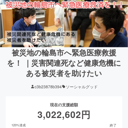
被災地の輪島市へ緊急医療救援
を！ ｜災害関連死など健康危機に
ある被災者を助けたい
c3b23878b394
ソーシャルグッド
現在の支援総額
3,022,602
円
終了
120
%達成