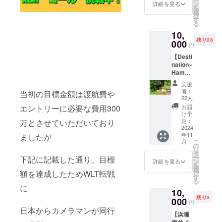
ン
詳細を見る
を
選
択
す
る
10,
残り28
000
円
【Desti
nation×
Hamak
aifin
支援
Cap】
者：
当初の目標金額は渡航費や
Destina
22人
tionと
お届
エントリーに必要な費用300
Hamak
け予
aifinが
定：
万とさせていただいており
コラボ
2024
年11
した帽
ましたが
こ
月
子を提
の
リ
供しま
タ
ー
下記に記載した通り、目標
す。 ・
ン
詳細を見る
を
サイズ
選
額を達成したためWLT転戦
択
展開：
す
る
56cm~
に
10,
60cm)
残り3
・カ
000
円
ラー展
日本からカメラマンが同行
【浜瀬
開：黒
海サイ