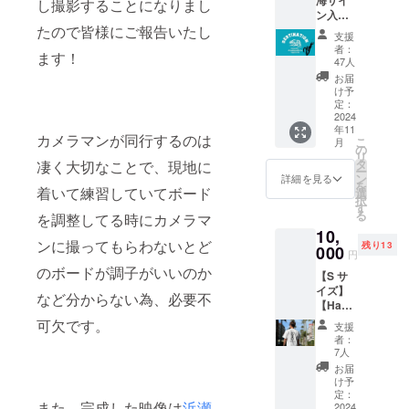
し撮影することになりまし
ン入り
Destina
たので皆様にご報告いたし
支援
tion バ
者：
ます！
スタオ
47人
ル】 浜
お届
瀬海の
け予
サイン
定：
入りバ
2024
年11
スタオ
カメラマンが同行するのは
こ
月
ルを提
の
リ
供しま
タ
凄く大切なことで、現地に
ー
す。
ン
詳細を見る
を
着いて練習していてボード
選
択
す
る
を調整してる時にカメラマ
10,
ンに撮ってもらわないとど
残り13
000
円
のボードが調子がいいのか
【S サ
イズ】
など分からない為、必要不
【Ham
akaifin×
可欠です。
支援
Billabo
者：
ng オリ
7人
ジナ
お届
ル T
け予
シャツ
定：
また、完成した映像は
浜瀬
（衣
2024