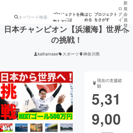
新
ロ
規
グ
会
プロジェクトを掲
はじ
プロジェクト
/
載するには
める
をさがす
イ
員
ン
登
日本チャンピオン【浜瀬海】世界へ
録
の挑戦！
人気のプロ
注目のリ
注目の新着プロ
募集終了が近いプ
もうすぐ公開
kaihamase
スポーツ
神奈川県
ジェクト
ターン
ジェクト
ロジェクト
されます
アート・写真
音楽
現在の支援総
額
5,31
テクノロジー・ガジェット
ゲーム・サ
9,00
映像・映画
書籍・雑誌
ビジネス・起業
チャレンジ