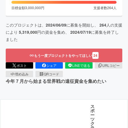
目標金額
3,000,000
円
支援者数
264
人
このプロジェクトは、
2024/06/09
に募集を開始し、
264
人の支援
により
5,319,000
円の資金を集め、
2024/07/19
に募集を終了し
ました
もう一度プロジェクトをやってほしい
24
ポスト
シェア
LINEで送る
URLコピー
埋め込み
QRコード
今年７月から始まる世界戦の遠征資金を集めたい
ス
ポ
ー
ツ
ク
ラ