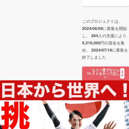
このプロジェクトは、
2024/06/09
に募集を開始
し、
264
人の支援により
5,319,000
円の資金を集
め、
2024/07/19
に募集を
終了しました
もう一度プロジェ
2
クトをやってほし
4
い