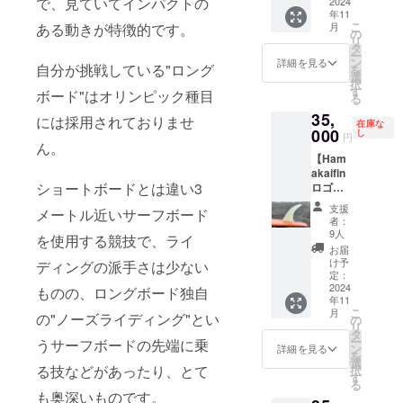
で、見ていてインパクトの
（衣
2024
す。 ＋
年11
類）】
自分の
こ
ある動きが特徴的です。
月
Hamak
SNSで
の
リ
aifinと
の宣伝
タ
ー
Billabo
もさせ
ン
詳細を見る
自分が挑戦している"ロング
を
ngがコ
て頂き
選
択
ラボし
ます！
す
ボード"はオリンピック種目
る
たオリ
・有効
35,
ジナルT
期限
には採用されておりませ
在庫な
シャツ
000
2024年
し
円
ん。
を提供
10月ま
【Ham
しま
で
akaifin
す。 ・
（WLT
ショートボードとは違い3
ロゴ
サイズ
の大会
ホワイ
展開：L
が2024
支援
メートル近いサーフボード
ト】 浜
・カ
年10月
者：
瀬海シ
ラー展
までな
9人
を使用する競技で、ライ
グネー
開：
のでそ
お届
チャー
白 ロ
の期間
け予
ディングの派手さは少ない
フィン
ゴ黒 ※
定：
のみと
を提供
2024
送料込
ものの、ロングボード独自
なりま
年11
しま
み。写
す）
こ
月
の"ノーズライディング"とい
す。 オ
真はイ
の
リ
リジナ
メージ
タ
ー
うサーフボードの先端に乗
ルフィ
です。
ン
詳細を見る
を
ンケー
商品の
選
る技などがあったり、とて
択
ス付き
カラー
す
る
です！
は閲覧
も奥深いものです。
・