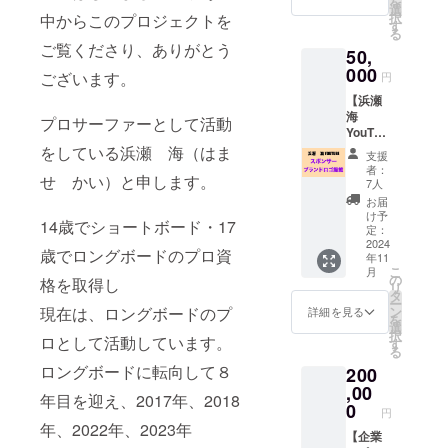
を
がめっ
選
しま
択
中からこのプロジェクトを
ちゃく
す
す。
る
ちゃ早
ご覧くださり、ありがとう
50,
く、コ
ント
000
ございます。
円
ロール
【浜瀬
性能抜
海
群で
プロサーファーとして活動
YouTub
す！
e スポ
futures
をしている浜瀬 海（はま
支援
ン
boxのみ
者：
せ かい）と申します。
サー
となっ
7人
ロゴ掲
てま
お届
載プラ
す！
け予
14歳でショートボード・17
ン】 浜
Logoは
定：
瀬海
2024
黒で
歳でロングボードのプロ資
年11
Youtub
す！ サ
こ
月
eスポン
イズは
の
格を取得し
リ
サー！
１サイ
タ
ー
Youtub
ズのみ
ン
現在は、ロングボードのプ
詳細を見る
を
eの映像
です！
選
択
(1本)の
ロとして活動しています。
す
る
最後に
ロングボードに転向して８
200
企業様
のブラ
,00
年目を迎え、2017年、2018
ンドロ
0
円
ゴをお
年、2022年、2023年
入れい
【企業