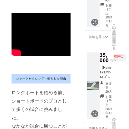
グネー
お届
チャー
け予
フィン
定：
を提供
2024
年11
しま
こ
月
す。 オ
の
リ
リジナ
タ
ー
ルフィ
ン
詳細を見る
を
ンケー
選
択
ス付き
す
る
です！
35,
・
在庫な
model:
000
し
円
Floating
【Ham
Current
akaifin
・サイ
ロゴ
ズ 9.5
ブラッ
・Logo
支援
ク】 浜
白
者：
瀬海シ
29人
ロングボードを始める前、
グネー
お届
チャー
ショートボードのプロとし
け予
フィン
定：
て多くの試合に挑みまし
を提供
2024
年11
しま
こ
た。
月
す。 オ
の
リ
リジナ
タ
なかなか試合に勝つことが
ー
ルフィ
ン
詳細を見る