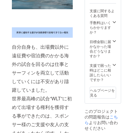
支援に関するよ
くある質問
手数料はいく
らかかります
か？
目標金額に届
自分自身も、出場費以外に
かなかった場
合どうなりま
遠征費や宿泊費のかかる海
すか？
外の試合を回るのは仕事と
支援で困った
時はどこに相
サーフィンを両立して活動
談したらいい
ですか？
していくには不安があり躊
躇していました。
ヘルプページを
見る
世界最高峰の試合”WLT”に初
めて出場する権利を獲得す
このプロジェクト
る事ができたのは、スポン
の問題報告は
こち
ら
よりお問い合わ
サー様のご支援や友人の支
せください
えがあったからです。しか