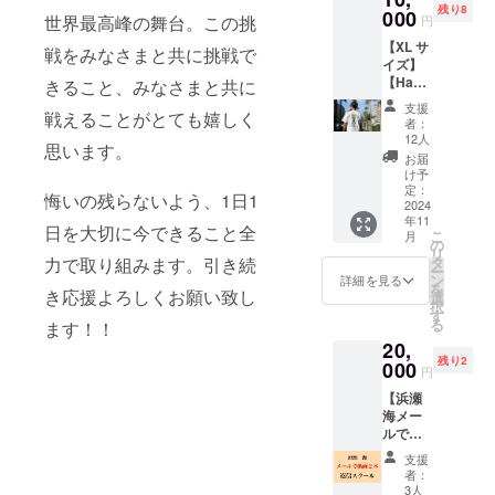
残り8
シャツ
000
よって
世界最高峰の舞台。この挑
円
を提供
異なり
【XL サ
しま
ますの
戦をみなさまと共に挑戦で
イズ】
す。 ・
でご注
【Ham
サイズ
きること、みなさまと共に
意下さ
akaifin×
展開：
い。 ご
支援
戦えることがとても嬉しく
Billabo
M ・カ
購入後
者：
ng オリ
ラー展
の返品
12人
思います。
ジナ
開：
やサイ
お届
ル T
白 ロ
ズの変
け予
シャツ
ゴ黒 ※
定：
更不
悔いの残らないよう、1日1
（衣
2024
送料込
可。ご
年11
類）】
み。写
理解の
日を大切に今できること全
こ
月
Hamak
真はイ
の
上ご購
リ
aifinと
メージ
タ
力で取り組みます。引き続
入をお
ー
Billabo
です。
ン
願い致
詳細を見る
を
ngがコ
き応援よろしくお願い致し
商品の
選
しま
択
ラボし
カラー
す
す。
る
ます！！
たオリ
は閲覧
20,
ジナルT
環境に
残り2
シャツ
000
よって
円
を提供
異なり
【浜瀬
しま
ますの
海メー
す。 ・
でご注
ルで動
サイズ
意下さ
画２本
展開：
い。 ご
支援
返信ス
XL ・カ
購入後
者：
クー
ラー展
の返品
3人