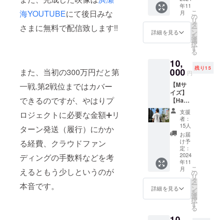
年11
類）】
こ
海YOUTUBE
にて後日みな
月
Hamak
の
リ
aifinと
タ
さまに無料で配信致します!!
ー
Billabo
ン
詳細を見る
を
ngがコ
選
択
ラボし
す
る
たオリ
10,
ジナルT
残り15
シャツ
000
また、当初の300万円だと第
円
を提供
【Mサ
一戦.第2戦位まではカバー
しま
イズ】
す。 ・
できるのですが、やはりプ
【Ham
サイズ
akaifin×
展開：S
支援
ロジェクトに必要な金額➕リ
Billabo
・カ
者：
ng オリ
ラー展
15人
ターン発送（履行）にかか
ジナ
開：
お届
ル T
白 ロ
け予
る経費、クラウドファン
シャツ
ゴ黒 ※
定：
（衣
2024
送料込
ディングの手数料などを考
年11
類）】
み。写
こ
月
えるともう少しというのが
Hamak
真はイ
の
リ
aifinと
メージ
タ
ー
本音です。
Billabo
です。
ン
詳細を見る
を
ngがコ
商品の
選
択
ラボし
カラー
す
る
たオリ
は閲覧
10,
ジナルT
環境に