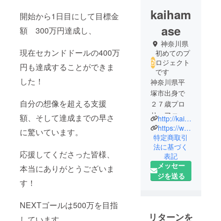
kaiham
開始から1日目にして目標金
ase
額 300万円達成し、
神奈川県
現在セカンドドールの400万
初めてのプ
ロジェクト
円も達成することができま
です
した！
神奈川県平
塚市出身で
自分の想像を超える支援
２７歳プロ
サーファー
額、そして達成までの早さ
http://kai-hamase-surfing.com/
です。
https://www.youtube.com/channel/UCTjBdX5H_MoyJeITew6TNkQ
に驚いています。
４回日本
特定商取引
法に基づく
チャンピオ
応援してくださった皆様、
表記
ンを獲得し
メッセー
本当にありがとうございま
ています。
ジを送る
現在は世界
す！
で挑戦して
います！
NEXTゴールは500万を目指
リターンを
しています。