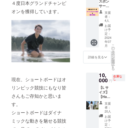
たしま
スポン
４度日本グランドチャンピ
す。
サー様
サーフ
オンを獲得しています。
支援
ボード
者：
にス
4人
テッ
お届
カーを
け予
貼る＋
定：
SNSで
2024
年07
の宣伝
こ
月
プラ
の
リ
ン】
タ
ー
WLT期
ン
詳細を見る
を
間中、
選
択
自分が
す
る
試合で
10,
使用す
在庫な
現在、ショートボードはオ
るサー
000
し
円
フボー
リンピック競技にもなり皆
【L サ
ドに企
イズ】
業スポ
さんもご存知かと思いま
【Ham
ンサー
akaifin×
様のス
す。
支援
Billabo
テッ
者：
ng オリ
カーを
20人
ショートボードはダイナ
ジナ
貼らさ
お届
ル T
ミックな動きを魅せる競技
せて頂
け予
シャツ
きま
定：