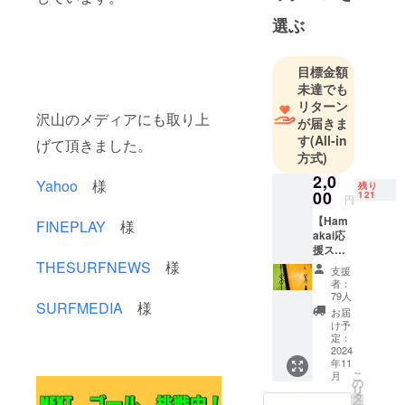
選ぶ
目標金額
未達でも
リターン
沢山のメディアにも取り上
が届きま
す
(All-in
げて頂きました。
方式)
2,0
Yahoo
様
残り
00
121
円
【Ham
FINEPLAY
様
akai応
援ス
テッ
THESURFNEWS
様
支援
カー】
者：
・サイ
79人
SURFMEDIA
様
ズ：縦
お届
15cm
け予
横
定：
7.7cm
2024
年11
こ
月
の
リ
タ
ー