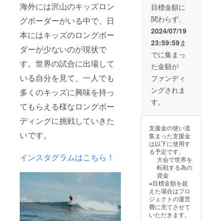
法 実
海外には沢山のキッズロン
目標金額に
施場
関わらず、
グボーダーがいる中で、日
所 湘
南 実施
2024/07/19
本にはキッズのロングボー
場所ま
23:59:59
ま
での交
ダーが少ないのが現状で
通費は
でに集まっ
支援者
す。世界の試合に出場して
た金額が
でご負
担下さ
いる自分を見て、一人でも
ファンディ
い。 支
ングされま
援者の
多くのキッズに興味を持っ
サー
す。
てもらえる様なロングボー
フィン
レベル
ディングに挑戦していきた
詳細、
支援金の使い道
ボード
いです。
集まった支援金
のサイ
は以下に使用す
ズ、
る予定です。
サー
インスタグラムはこちら！
大会で世界を
フィン
転戦する為の
歴を記
資金
入して
※目標金額を超
くださ
えた場合はプロ
い！
ジェクトの運営
費に充てさせて
いただきます。