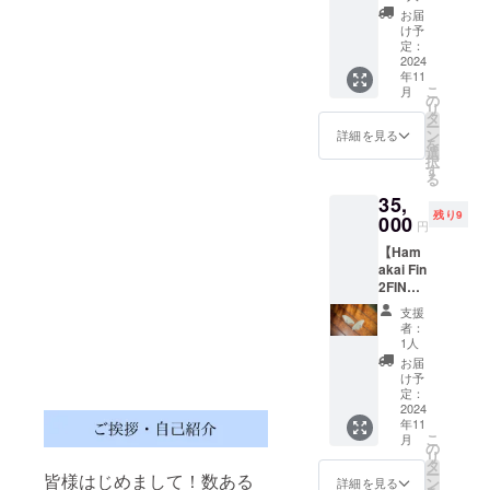
ル】 動
開：
やサイ
お届
画を
白 ロ
ズの変
け予
メール
ゴ黒 ※
定：
更不
で2本
2024
送料込
可。ご
年11
送って
み。写
理解の
こ
月
頂き、
真はイ
の
上ご購
リ
その動
メージ
タ
入をお
ー
画につ
です。
ン
願い致
詳細を見る
を
いて
商品の
選
しま
択
メール
カラー
す
す。
る
で返信
は閲覧
35,
でアド
環境に
残り9
バイス
000
よって
円
させて
異なり
【Ham
頂きま
ますの
akai Fin
す。 返
でご注
2FIN】
信は1回
意下さ
10枚限
のみと
い。 ご
支援
定 追
なりま
購入後
者：
加で登
す。 的
の返品
1人
場！
確なア
やサイ
お届
Model:
ドバイ
ズの変
け予
Speed
スをさ
定：
更不
master
2024
せて頂
可。ご
年11
その名
きま
理解の
こ
月
の通
す！
の
上ご購
リ
り、ス
タ
入をお
ー
皆様はじめまして！数ある
ピード
ン
願い致
詳細を見る