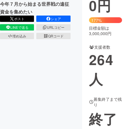
0
円
今年７月から始まる世界戦の遠征
まちづくり・地域活性化
資金を集めたい
ポスト
シェア
177%
LINEで送る
URLコピー
目標金額は
CAMPFIRE for Social Good
CAMPFIRE Creation
3,000,000円
埋め込み
QRコード
CAMPFIREふるさと納税
machi-ya
コミュニティ
支援者数
264
人
募集終了まで残
り
終了