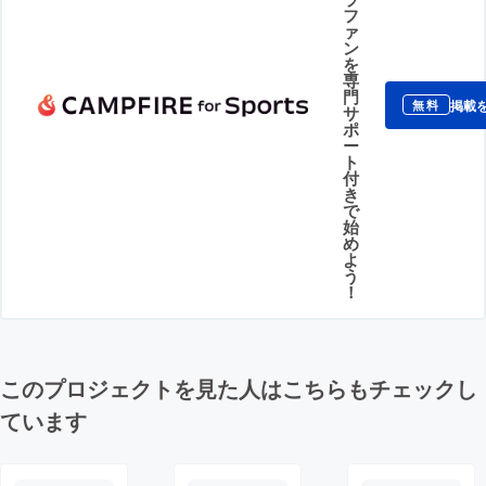
フ
ァ
ン
を
専
門
掲載
無料
サ
ポ
ー
ト
付
き
で
始
め
よ
う
！
このプロジェクトを見た人はこちらもチェックし
ています