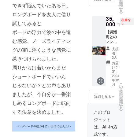
を
ンケー
選
できず悩んでいたある日、
択
ス付き
す
る
です！
ロングボードを友人に借り
35,
・
在庫な
試してみると
model:
000
し
円
Floating
ボードの浮力で波の中を進
【浜瀬
Current
海との
・サイ
む感覚、ノーズライディン
マン
ズ 9.5
ツーマ
・Logo
支援
グの宙に浮くような感覚に
ンレッ
黒
者：
スン】
3人
惹きつけられました。
２時間
お届
のマン
周りからは若いからまだ
け予
ツーマ
定：
ショートボードでいいん
ンレッ
2024
年12
スンで
こ
月
じゃないか？との声もあり
す！ ・
の
リ
実施概
タ
ましたが、今自分が一番楽
ー
要 ２
ン
詳細を見る
を
時間 ×
選
しめるロングボードに転向
択
１回 ・
す
る
有効期
する決意を決めました。
このプロ
限
ジェクト
2024年
12月ま
は、
All-In方
で ・受
式
です。
講方