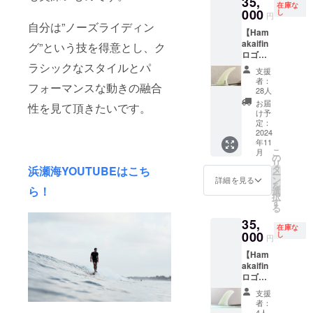
35,
環境に
在庫な
model:
000
よって
し
円
Talente
異なり
自分は”ノーズライディン
【Ham
d ・サ
ますの
akaifin
イズ
グ”という技を得意とし、ク
でご注
ロゴ
10 ・
意下さ
ラシックなスタイルとパ
ブラッ
Logo
い。 ご
支援
ク】 浜
白
購入後
者：
フォーマンスな動きの融合
瀬海シ
の返品
28人
グネー
やサイ
お届
性を見て頂きたいです。
チャー
ズの変
け予
フィン
定：
更不
を提供
2024
可。ご
年11
しま
理解の
こ
月
す。 オ
の
上ご購
リ
リジナ
タ
浜瀬海YOUTUBEはこち
入をお
ー
ルフィ
ン
願い致
詳細を見る
を
ンケー
ら！
選
しま
択
ス付き
す
す。
る
です！
35,
・
在庫な
model:
000
し
円
Talente
【Ham
d ・サ
akaifin
イズ
ロゴ
10 ・
ホワイ
Logo 黒
支援
ト】 浜
者：
瀬海シ
4人