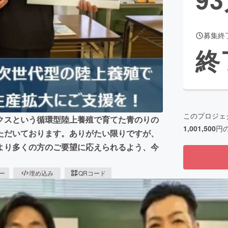
募集終
CAMPFIRE for Social Good
CAMPFIRE Creation
終
CAMPFIREふるさと納税
machi-ya
コミュニティ
このプロジェ
クスという循環型陸上養殖で育てた青のりの
1,001,500
円
ただいております。ありがたい限りですが、
より多くの方のご要望に応えられるよう、今
ピー
埋め込み
QRコード