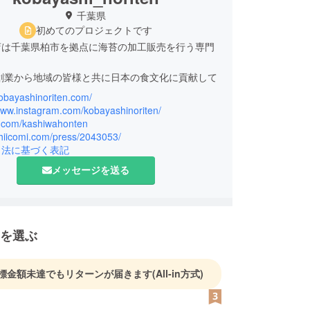
千葉県
初めてのプロジェクトです
店は千葉県柏市を拠点に海苔の加工販売を行う専門
。
の創業から地域の皆様と共に日本の食文化に貢献して
た。
kobayashinoriten.com/
の方に美味しい海苔をお届けするため、地元千葉県
/www.instagram.com/kobayashinoriten/
ん全国各地から原料を仕入れ販売しております。
/x.com/kashiwahonten
chiicomi.com/press/2043053/
引法に基づく表記
メッセージを送る
を選ぶ
標金額未達でもリターンが届きます
(All-in方式)