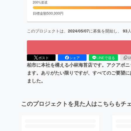
200
%達成
目標金額
500,000
円
このプロジェクトは、
2024/05/07
に募集を開始し、
93
ポスト
シェア
LINEで送る
U
柏市に本社を構える小林海苔店です。アクアポニ
ます。ありがたい限りですが、すべてのご要望に
ました。
このプロジェクトを見た人はこちらもチ