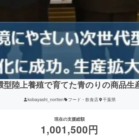
環型陸上養殖で育てた青のりの商品生
kobayashi_noriten
フード・飲食店
千葉県
現在の支援総額
1,001,500
円