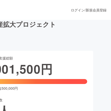
ログイン
/
新規会員登録
産拡大プロジェクト
うすぐ公開されます
支援総額
プロダクト
001,500
円
ファッション
スポーツ
00,000円
数
ア
ソーシャルグッド
人