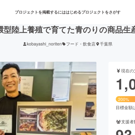
プロジェクトを掲載するには
はじめる
プロジェクトをさがす
環型陸上養殖で育てた青のりの商品生
kobayashi_noriten
フード・飲食店
千葉県
注目のリターン
注目の新着プロジェクト
募集終了が近いプロジェクト
も
現在の
音楽
舞台・パフォーマンス
1,
ゲーム・サービス開発
フード・飲食店
200%
書籍・雑誌出版
アニメ・漫画
目標金額は5
支援者
チャレンジ
ビューティー・ヘルスケ
93