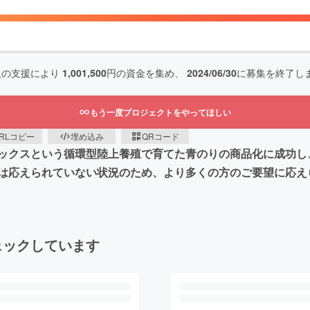
人の支援により
1,001,500
円の資金を集め、
2024/06/30
に募集を終了し
もう一度プロジェクトをやってほしい
RLコピー
埋め込み
QRコード
ックスという循環型陸上養殖で育てた青のりの商品化に成功し
は応えられていない状況のため、より多くの方のご要望に応え
ェックしています