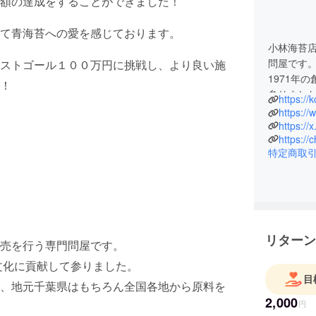
額の達成をすることができました！
て青海苔への愛を感じております。
小林海苔
問屋です
ストゴール１００万円に挑戦し、より良い施
1971年
！
参りまし
https://
より多く
https:/
はもちろ
https:/
https://
特定商取
リターン
売を行う専門問屋です。
文化に貢献して参りました。
目
、地元千葉県はもちろん全国各地から原料を
2,000
円