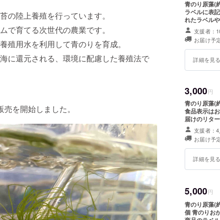
青のり原藻(約5g)×２袋 ※原材料及び
ラベルに表記
苔の陸上養殖を行っています。
れたラベルや
ムで育てる次世代の農業です。
支援者：1
お届け予定
養殖用水を利用して青のりを育成。
海に還元される、環境に配慮した養殖法で
詳細を見
3,000
円
青のり原藻(約5g)
販売を開始しました。
食品表示はお
届けのリター
支援者：4
お届け予定
詳細を見
5,000
円
青のり原藻(約
個 青のりおかき(約300g)×
商品のラベル