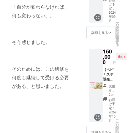
ロ） 自
泊施設
マなら
いる。
ト、
びない
下賀英
交流会
園発祥
登震災
け予
冷凍フ
然栽培
お酒の
「自分が変わらなければ、
ではの
多くの
ウェブ
安心安
子の書
への参
のボ
定：
で被災
ライ
米の生
お宿 喜
多岐に
母親達
サイ
全な検
籍10冊
2024
加権 ス
ロー
され、
セッ
何も変わらない」。
糀（七
泉（富
わたる
と共
年09
ト、
査で、
と共
ポン
ニャさ
復興に
ト） 串
尾産ま
山県黒
こ
相談に
月
に、そ
ソー
健康状
に、世
サー企
んの防
の
向けて
揚げ
たは中
部市宇
リ
対応し
れぞれ
シャル
態を
界最先
業の代
災備蓄
タ
頑張っ
セット
能登
奈月町
ー
ます。
の経験
メディ
チェッ
端技術
表者が
用パン
ン
ている
詳細を見る
の内容
産）：
音沢
を
相談時
を活か
アでの
クでき
を用い
登壇 条
です。
選
ママを
七尾市
使用期
1387）
択
間 60分
し、
露出 メ
ます。
た未病
そう感じました。
件・注
ボロー
す
応援す
にある
限（1ヶ
での宿
る
間の個
「らし
ディア
健康
診断
意事項
ニャさ
るため
おでん
月以
泊 条
別オン
く・た
150
やプレ
チェッ
「BOD
契約：
んは新
のリ
串揚げ
内） 大
件・注
ライン
のし
スリ
ク：服
Y
,00
一社限
潟の震
ターン
「灘」
残り5
豆（石
意事項
相談と
く・つ
リース
を着た
REPOR
定 提供
災を
0
です。
の冷凍
川県
円
価格
なりま
ないで
での言
まま
T」を提
場所：9
きっか
・リ
で送ら
産） 天
（宿泊
そのためには、この研修を
す。事
く」を
及 特別
座った
供しま
【ベビ
月1日の
けにパ
ターン
れる串
日塩：
込
前に相
合言葉
イベン
ままで
す。服
＊ステ
出版記
ンの缶
詳細 書
揚げ
能登産
何度も継続して受ける必要
み）：
談内容
に、講
トや
受けら
を着た
販売＋
念講演
詰を開
籍 1冊
セット
が用意
¥50,000
をまと
座・イ
セッ
れる、
まま
坂下
会イベ
発され
防災備
がある、と思いました。
能登の
できな
支援
持ち
めてお
ベン
ション
安心安
座った
本】 ベ
ント会
まし
蓄用パ
食材種
者：
い場合
物：動
くと、
ト・情
条件・
全な未
ままで
ビ＊ス
場 ス
た。 能
ンの缶
0人
類豊富
は貊塩
きやす
スムー
報発信
注意事
病診断
も放射
テ（テ
タッ
登震災
詰 1缶
な串揚
お届
（みゃ
い服装
ズに進
を中心
項 契
「BOD
線を浴
ント型
フ：常
で被災
［内容
け予
げを冷
くえ
や筆記
行でき
として
約：複
Y
びない
移動式
駐ス
され、
定：
量］ 1
凍でお
ん、ギ
用具を
ます。
活動し
数社が
REPOR
安心安
授乳室
2024
タッフ2
復興に
缶パン2
届け
リシャ
ご持参
相談方
ていま
年10
スポン
T」を受
全な検
兼おむ
名 備
向けて
個入り
し、ご
中西部
くださ
こ
法 オン
月
す。 イ
サーと
けるこ
査で、
つ替え
品：テ
頑張っ
の
［保存
家庭で
メソロ
い。 参
リ
ライン
ベント
して参
とがで
従業員
スペー
ント2
ている
タ
方法］
簡単に
ンギ潟
加方
ー
（Zoom
内容 ソ
加 提供
きま
の健康
ス）の
セッ
ママを
ン
直射日
詳細を見る
調理し