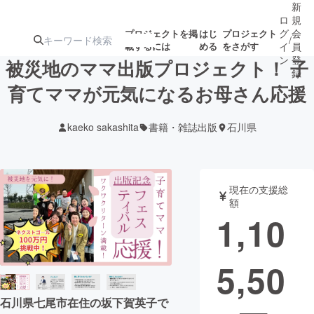
新
ロ
規
グ
会
プロジェクトを掲
はじ
プロジェクト
/
載するには
める
をさがす
イ
員
ン
登
被災地のママ出版プロジェクト！ 子
録
育てママが元気になるお母さん応援
人気のプロ
注目のリ
注目の新着プロ
募集終了が近いプ
もうすぐ公開
kaeko sakashita
書籍・雑誌出版
石川県
ジェクト
ターン
ジェクト
ロジェクト
されます
アート・写真
音楽
現在の支援総
額
1,10
テクノロジー・ガジェット
ゲーム・サ
5,50
映像・映画
書籍・雑誌
石川県七尾市在住の坂下賀英子で
ビジネス・起業
チャレンジ