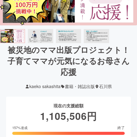
被災地のママ出版プロジェクト！
子育てママが元気になるお母さん
応援
kaeko sakashita
書籍・雑誌出版
石川県
現在の支援総額
1,105,506
円
終了
157
%達成