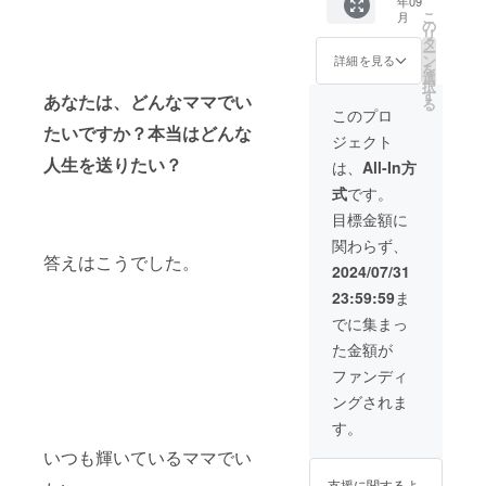
りませ
年09
泊とリ
礼の
ラーは
いいた
できる
談の
健康状
応援し
糖液/乳
成分・
こ
アレル
月
んが、
トリー
メッ
ホワイ
の
しま
子育て
上、公
態 現在
ます。
化剤、
大豆
リ
ギー物
動きや
トプロ
セージ
トで
タ
す。 録
まちづ
共の指
のメン
メリッ
香料、
ー
質：小
すい服
グラム
をメー
す。 メ
ン
画：イ
くり」
詳細を見る
定場所
タル状
ト ファ
酵素、
を
麦・大
装でご
はそれ
ルにて
リット
選
ベント
のこと
でス
態 将来
ミリー
着色料
択
豆・り
参加く
ぞれ独
お送り
・特別
す
の録画
をいい
タッフ2
の健康
層の集
あなたは、どんなママでい
（抽出
る
んご・
ださ
立して
いたし
な書
は参加
ます。
このプロ
名で実
リスク
客：授
カロチ
えび・
い。
おり、
ます。
籍：坂
者の方
今回は
たいですか？本当はどんな
施 全国
合う、
乳室兼
ン）、
鶏肉・
ジェクト
参加者
このリ
下賀英
に限
移動式
出張可
合わな
おむつ
（一部
豚肉・
自身の
ターン
人生を送りたい？
子の書
り、後
の授乳
は、
All-In方
能：石
い食べ
替えス
に小
もも 卓
選択で
を通じ
籍1冊を
日視聴
室兼お
川県か
物 実施
ペース
麦・
上フラ
式
です。
自由に
て、感
お手元
可能で
むつ替
らの交
概要 時
を提供
卵・乳
イヤー
ご参加
謝の気
に届け
す。 質
えス
目標金額に
通費は
間：60
するこ
成分・
（ライ
いただ
持ちを
ます。
問コー
ペース
別途い
分×1回
とで、
大豆を
ソン
関わらず、
けま
伝えま
・便利
ナー：
の提供
ただき
（1名あ
ファミ
含む）
答えはこうでした。
製） 調
す。 こ
す。 書
なエコ
対談後
をし、
2024/07/31
ます こ
たり）
リー層
［アレ
理方
のリ
籍の内
バッ
に質問
子育て
んな方
有効期
をイベ
ルギー
法：卓
23:59:59
ま
ターン
容は、
グ：A4
コー
に優し
にオス
限：
ントに
表示］
上フラ
を通じ
能登半
サイズ
ナーを
いイベ
でに集まっ
スメ 会
2025年
集客で
小麦・
イヤー
て、坂
島地震
で日常
設けま
ントづ
食や飲
9月末ま
きま
卵・乳
を使用
た金額が
下賀英
を経験
使いに
すの
くりを
み会が
で 受講
す。 リ
成分・
して簡
子の指
した子
最適な
で、質
応援し
ファンディ
多い方
方法：
ターン
大豆
単に調
導のも
育てマ
コタン
問があ
ます。
健康管
支援者
内容 ベ
理でき
ングされま
と、健
マが、
エコ
る方は
メリッ
理をし
との相
ビ＊ス
ます。
康とコ
その経
バッグ
事前に
ト ファ
す。
たい方
談の
テ（テ
注意事
ミュニ
験を通
をお届
ご準備
ミリー
疲れや
上、公
ント型
項：こ
いつも輝いているママでい
ケー
じて得
けしま
くださ
層の集
すい、
共の指
移動式
の商品
ション
た気づ
す。 ・
い。 皆
客：授
疲れが
定場所
授乳室
支援に関するよ
は加熱