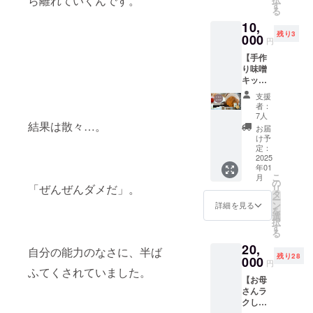
ら離れていくんです。
注意事
は各自
ロ
ポート
す
更にベ
をいい
の知恵
坂下賀
る
をご持
項 対
でご用
デュー
を提供
ビ＊ス
ます。
を共有
英子の
参くだ
象：ど
10,
意くだ
スする
しま
テをは
今回は
したい
書籍5冊
さい。
なたで
残り3
さい。
リト
000
す。 個
じめと
移動式
円
という
を提供
注意事
も参加
・参加
リート
別相
するマ
の授乳
思い、
ファミ
項： セ
可能で
【手作
対象：
に参加
談：一
マが元
室兼お
防災
リー層
ミナー
す。 参
り味噌
ママだ
し、健
対一で
気に子
むつ替
ネット
の集
参加券
加方
キット
けでな
康やコ
のお話
育てを
えス
ワーク
客：授
と書籍1
法：事
＋坂下
く、パ
ミュニ
ができ
するた
ペース
支援
の協定
乳室兼
冊が
前にお
本】 坂
パも歓
ケー
るた
めの環
者：
の提供
につい
おむつ
セット
申し込
下賀英
迎、家
ション
め、具
7人
境デザ
をし、
て ベビ
替えス
になっ
みの
子の書
結果は散々…。
族やお
術を学
体的な
インに
お届
子育て
ステテ
ペース
ていま
上、セ
籍と共
友達の
べるリ
悩みや
け予
ついて
に優し
ントの
でファ
す。 セ
ミナー
に、手
参加も
ターン
定：
問題に
も語っ
いイベ
紹介 ・
ミリー
ミナー
参加券
作り味
2025
歓迎し
です。
対し
ていき
ントづ
日時 9
層を集
の録
年01
をお持
噌キッ
ます。
宿泊券
て、丁
ます。
くりを
月1日
客 PR効
こ
月
音・録
ちくだ
トをお
子ども
も含ま
の
寧にア
メリッ
応援し
（土）
果：子
「ぜんぜんダメだ」。
リ
画は禁
さい。
届けし
向けの
れてお
タ
ドバイ
ト 視点
ます。
10:00～
育て層
ー
止で
持ち
ます。
アク
り、充
ン
スを提
詳細を見る
が変わ
メリッ
10:30：
に優し
を
す。 会
物：筆
自然栽
ティビ
実した
選
供しま
る対
ト 特別
開場
いイベ
択
場への
記用具
培米の
ティも
時間を
す
す。 広
談：ソ
な書
10:30～
ントと
る
交通費
をご用
生糀、
用意し
過ごす
範な相
ルトさ
籍：坂
12:00：
してPR
は各自
20,
意くだ
大豆、
ていま
ことが
談内
自分の能力のなさに、半ば
んと坂
下賀英
講演会
ブラン
でご負
残り28
さい。
天日塩
000
すの
できま
容：子
下賀英
円
子の書
・会場
ド認知
担くだ
注意事
を使っ
ふてくされていました。
で、家
す。リ
育て、
子によ
籍1冊を
ZOOM
度向
さい。
【お母
項： セ
た味噌
族みん
トリー
家事、
る明日
提供
（オン
上：一
詳細は
さんラ
ミナー
作り
なで楽
トは富
仕事、
から実
ファミ
ライ
社限定
お申し
クしよ
参加券
を、オ
しめま
山県黒
人生設
践した
リー層
ン） ・
のスポ
込み後
うセッ