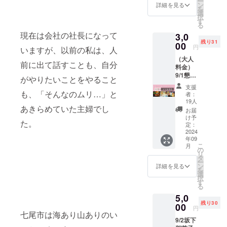
ー
し、書
お名前
ン
メリッ
詳細を見る
料：あ
タンの
を
籍1冊を
とさせ
選
ト 特別
おりい
ロゴ入
択
お受け
ていた
す
な書籍2
か(新
り ・重
る
取りい
だきま
冊：出
湊)、ひ
量：軽
現在は会社の社長になって
3,0
ただけ
す。掲
版され
らめ(新
量で持
残り31
るリ
00
載順は
る書籍
湊)、真
円
ち運び
いますが、以前の私は、人
ターン
順不同
を2冊お
鯛(新
に便利
（大人
です。
です。
手元に
湊)、か
前に出て話すことも、自分
条件指
料金）
講演会
・掲載
届けま
じきま
定注意
9/1懇親
のみの
期間：
す。一
がやりたいことをやること
ぐろ(太
事項 ・
会【能
参加と
事業が
冊はご
平洋)、
支援
返品・
登のう
なりま
も、「そんなのムリ…」と
存続す
自身で
者：
甘えび
交換：
まいも
す。懇
る限り
19人
楽し
(富山
商品の
のを食
あきらめていた主婦でし
親会と
掲載
み、も
お届
湾)、昆
不良が
べなが
セット
・掲載
け予
う一冊
布(北海
ある場
た。
らママ
をご希
定：
方法：
はお友
道) ・賞
合のみ
の生き
2024
望の方
文字の
達や家
味期
対応い
年09
方を語
は「講
み（20
族にプ
限：冷
たしま
こ
月
り合う
演会+懇
の
字以
レゼン
凍保存
す。 こ
リ
BBQ大
親会
タ
内） ・
トでき
で2ヶ月
のリ
ー
会】 ・
セッ
ン
注意事
詳細を見る
ます。
・添加
ターン
を
概要 坂
ト」を
選
項：支
感謝の
物：な
を通じ
択
下賀英
お申込
す
援時、
メッ
し ・ア
て、坂
る
子の本
みくだ
必ず備
セー
レル
下賀英
5,0
と共
さい。
考欄に
ジ：坂
ギー情
子の書
残り30
に、能
00
・リ
掲載を
下賀英
円
報：い
籍をお
登の美
七尾市は海あり山ありのい
ターン
希望さ
子から
か、え
楽しみ
9/2坂下
味しい
詳細 書
れるお
の感謝
び 条件
いただ