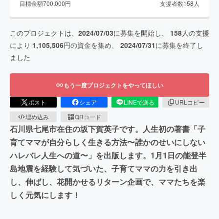
目標金額
700,000
円
支援者数
158
人
このプロジェクトは、
2024/07/03
に募集を開始し、
158
人の支援
により
1,105,506
円の資金を集め、
2024/07/31
に募集を終了し
ました
もう一度プロジェクトをやってほしい
ポスト
シェア
LINEで送る
URLコピー
埋め込み
QRコード
石川県七尾市在住の坂下賀英子です。人生初の著書「子
育てママが自分らしく生きる方法〜誰かのせいにしない
ハレバレ人生への道〜」を出版します。1月1日の能登半
島地震を経験して気づいた、子育てママの力を引き出
し、伸ばし、花開かせるリターン企画で、ママたちを楽
しく元気にします！