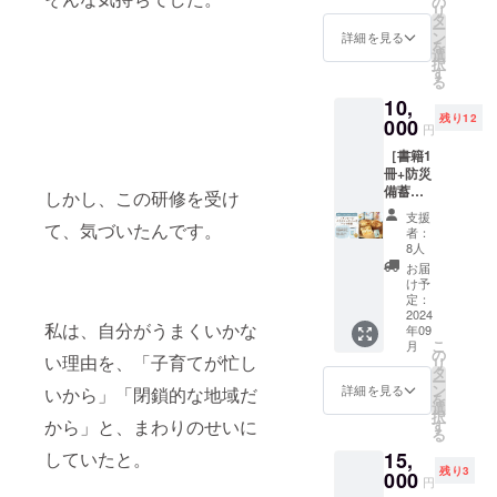
の
は、セ
含まれ
くださ
ため、
尾市で
オンラ
リ
知度向
りくだ
のミル
蓄用パ
支援を
また、
タ
ミナー
た味噌
い。 支
安心し
美容商
インイ
ー
上に繋
さい。
ク用お
ンの缶
心より
このリ
ン
終了後
作り
詳細を見る
援者様
て参加
品、健
ベント
を
がりま
・注意
湯 個室
詰をお
お待ち
ターン
選
にお送
キット
との連
できま
康食品
参加券
択
す 詳細
事項：
スペー
届けし
してお
の収益
す
りしま
が届き
絡方
す。 リ
のカウ
日程 9
る
の内容
講演会
ス（パ
ます。
りま
の一部
す。 こ
ます。
法：詳
ターン
ンセリ
月28日
リター
のみの
パも利
10,
パンの
す。
は復興
のリ
ワーク
細は
詳細 健
ング販
（土）
ン内容
オンラ
用可
残り12
缶詰
000
支援金
ターン
ショッ
メール
康やコ
円
売をし
20:00～
書籍1冊
イン参
能） 上
は、長
として
を通じ
プ参
で連絡
ミュニ
ている
21:30：
授乳室
加とな
の子も
［書籍1
期保存
利用さ
て、坂
加：オ
しま
ケー
ほか、
オンラ
兼おむ
りま
利用可
冊+防災
が可能
れま
下賀英
ンライ
す。 ・
ション
株式会
インイ
つ替え
す。 皆
能 ママ
備蓄用
な非常
す。 特
しかし、この研修を受け
子の書
ンまた
料金：
術を学
社凜を
ベント
スペー
様のご
スタッ
パンの
食品
別な書
籍をお
はリア
大人料
べるリ
支援
起業
出演者
スの設
参加を
フ常駐
缶詰８
て、気づいたんです。
で、3年
籍：坂
楽しみ
ルの
者：
金は18
トリー
し、建
塩川祐
置 セッ
心より
でサ
缶］
の長期
下賀英
8人
いただ
ワーク
歳以上
ト参加
築業や
子（ソ
ト内容
お待ち
ポート
・内容
保存が
子の書
きなが
ショッ
お届
に適応
券 宿泊
通信業
ルトさ
テント1
してお
広告露
坂下賀
可能で
籍1冊を
け予
ら、貴
プで、
しま
券 リト
も手が
ん）
セット
りま
出 イベ
英子の
す。 パ
定：
お手元
重なセ
味噌作
す。
リート
ける多
NPO法
各種備
す。坂
ント会
書籍と
2024
ンは缶
に届け
ミナー
りのプ
内容 健
忙なマ
私は、自分がうまくいかな
人母力
品 常駐
年09
下賀英
場の主
共に、
に入っ
ます。
に参加
ロセス
康に関
マ社
こ
向上委
月
スタッ
子の出
要な場
防災備
ていま
の
美味し
し、支
を学べ
する講
い理由を、「子育てが忙し
長。自
リ
員会代
フ2名
版記念
所にロ
蓄用パ
すので
タ
い串揚
援のあ
ます。
義や実
身も三
ー
表：
追加
講演会
ゴやブ
ンの缶
袋製品
ン
げ：
詳細を見る
いから」「閉鎖的な地域だ
り方に
防災コ
践的な
児の母
を
2008年
サービ
を通じ
ランド
詰をお
より衝
選
「灘」
ついて
ミュニ
ワーク
とし
択
より母
ス 無料
て、貴
名を表
届けし
撃にも
から」と、まわりのせいに
す
の冷凍
の知識
ティ：
ショッ
て、子
る
力向上
のミル
重な時
示 看板
ます。
強く、
串揚げ
を深め
味噌作
プ コ
育てに
委員会
ク用お
15,
していたと。
間をお
に1社限
パンの
災害時
セット
ましょ
りを通
ミュニ
奮闘し
を立ち
湯 個室
残り3
過ごし
定で掲
缶詰
000
用の備
で家事
う。皆
じて防
円
ケー
ながら
上げ運
スペー
くださ
載 広
は、長
蓄品と
の手間