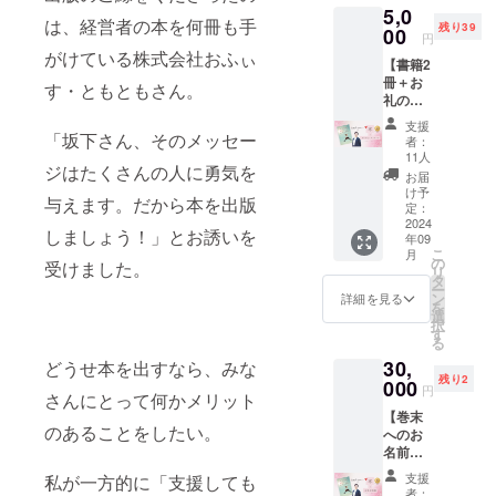
5,0
賀英子
す。 メ
は、経営者の本を何冊も手
残り39
の書籍1
00
リット
円
冊が
・特別
がけている株式会社おふぃ
【書籍2
セット
な書
冊＋お
になっ
籍：坂
す・ともともさん。
礼の
たリ
下賀英
メッ
ターン
子の書
支援
セー
です。
「坂下さん、そのメッセー
籍1冊を
者：
ジ】 ・
新鮮な
お手元
11人
ジはたくさんの人に勇気を
概要 出
魚を昆
に届け
お届
版する
布で締
ます。
け予
与えます。だから本を出版
書籍2冊
めた美
定：
・便利
を郵送
2024
味しい
なエコ
しましょう！」とお誘いを
年09
し、お
詰め合
バッ
こ
月
礼の
わせを
の
グ：A4
受けました。
リ
メッ
お楽し
タ
サイズ
ー
セージ
みいた
ン
で日常
詳細を見る
を
をメー
だけま
選
使いに
択
ルにて
す。 詳
す
最適な
る
お送り
細の内
コタン
30,
いたし
どうせ本を出すなら、みな
容 ・書
エコ
残り2
ます。
000
籍1冊
バッグ
円
さんにとって何かメリット
このリ
・坂下
をお届
【巻末
ターン
賀英子
けしま
のあることをしたい。
へのお
を通じ
の書籍
す。 ・
名前掲
て、感
・昆布
環境に
載】+書
謝の気
締め５
優し
支援
私が一方的に「支援しても
籍１冊
持ちを
種 詰め
い：
者：