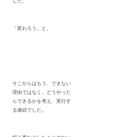
した。
ジ：坂
ト ・デ
子の書
約方
やす
ペース
降の発
下賀英
ザイ
籍1冊
法：事
い、疲
オプ
送予定
子から
ン：コ
レンタ
前にお
れが取
ション
条件・
の感謝
タンの
ル期
申し込
れない
料金追
注意事
のメッ
ロゴ入
間 1日
みの
従業員
加でテ
項 保存
セージ
り ・重
有効期
「変わろう」と。
上、検
が多い
ント前
方法：
をメー
量：軽
限：
査日時
企業 条
シー
冷凍保
ルで受
量で持
2025年
を調整
件・注
ト・お
存
け取れ
ち運び
10月末
させて
意事項
も
（クー
ます。
に便利
まで
いただ
検査方
ちゃ・
ル便で
・条
条件指
サービ
きま
法：服
少量お
配送）
件・注
定注意
ス内容
す。 交
を着た
むつ・
調理方
意事項
事項 ・
授乳室
通費：
まま
湯冷ま
法：簡
発送に
返品・
兼おむ
石川県
座った
し用純
単な調
つい
交換：
つ替え
からの
ままで
水の手
理方法
て：リ
商品の
スペー
交通費
受けら
配も可
を同封
ターン
不良が
スの設
は別途
れる安
能で
そこからはもう、できない
いたし
の書籍
ある場
置 お
いただ
心安全
す。
ますの
は、ク
合のみ
しゃれ
きます
な検査
セット
理由ではなく、どうやった
で、ご
ラウド
対応い
なテン
注意事
です。
内容 テ
家庭で
ファン
たしま
らできるかを考え、実行す
トの中
項：法
安全
ント1
手軽に
ディン
す。 こ
に、
令に基
性：放
セッ
調理で
グ終了
る連続でした。
のリ
マット
づく医
射線を
ト：快
きま
後、順
ターン
やクッ
療、診
浴びな
適な授
す。 ア
次郵送
を通じ
ション
療行為
い検査
乳＆お
レル
いたし
て、坂
のある
ではご
方法で
むつ替
ギー：
ます。
下賀英
快適な
ざいま
すの
えス
小麦・
・メー
子の書
授乳＆
せん。
で、安
ペース
大豆 ・