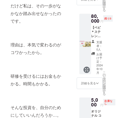
湖で採
法：事
を
等）で
ルトさ
場所：9
す。 健
状態を
購入
ト、
応援す
選
光、高
てお楽
取され
だけど私は、その一歩がな
前にお
択
の相談
んと坂
月1日の
康管
チェッ
と、坂
マッ
るため
す
温多湿
しみい
た天日
申し込
る
が可能
下賀英
出版記
理：現
クでき
下賀英
ト、
のリ
を避け
ただけ
かなか踏み出せなかったの
塩）を
みの
です。
子の対
80,
念講演
在の健
ます。
子の書
クッ
ターン
冷暗所
ます。
使用 出
上、参
詳細は
談 1月1
残り5
会イベ
康状態
健康
籍をお
000
ショ
です。
です。
で保存
商品名
円
来上が
加券を
事前に
日に発
ント会
やメン
チェッ
届けす
ン、イ
・リ
［賞味
お母さ
り味噌
お持ち
メール
生した
【ベビ
場 ス
タル状
ク：従
るリ
ス、お
ターン
期限］
んラク
保存用
くださ
でお知
能登半
＊ステ
タッ
態、将
業員が
ターン
も
詳細 書
製造年
しよう
袋 ワー
い。 注
らせい
島地震
レンタ
フ：常
来の健
服を着
です。
ちゃ、
籍 1冊
月日か
セット
ク
意事
たしま
につい
ル＋坂
駐ス
康リス
たまま
※ベビ＊
少量オ
防災備
ら3年6
（卓上
支援
ショッ
項：参
す。 予
理由は、本気で変わるのが
ての経
下本】
タッフ2
ク、あ
座った
ステと
ムツ、
蓄用パ
か月
者：
フライ
プ 開催
加者の
約制 事
過を
ベビ＊
名 備
なたに
ままで
は、静
湯冷ま
ンの缶
0人
［原材
ヤー付
日は候
健康状
コワかったから。
前予約
シェア
ステ
品：テ
合う食
受けら
岡県富
し用純
詰 8缶
料］ 小
お届
冷凍フ
補日の
態に応
が必要
防災の
（テン
ント1
べ物の
れる、
士宮市
水など
［内容
け予
麦粉
ライ
中から
じたプ
です。
知恵を
ト型移
セッ
情報を
安心安
でＮＰ
定：
・交通
量］ 1
（国内
セッ
お選び
ログラ
希望日
共有
動式授
2024
ト、
得られ
全な未
Ｏ法人
費：2万
缶パン2
製
ト） ガ
いただ
ムを提
時を調
年10
し、し
乳室兼
マッ
ます。
病診断
母力向
円以上
個入り
造）、
ンド串
けま
こ
供しま
月
整の
ずおか
おむつ
ト、
リター
「BOD
上委員
の
の場合
［保存
ファッ
研修を受けるにはお金もか
揚げ
す。 オ
リ
すの
上、ご
子育て
替えス
クッ
ン詳細
Y
会が運
タ
は別途
方法］
トスプ
（冷
ンライ
ー
で、特
案内い
防災
ペー
ショ
坂下賀
REPOR
営して
ン
かる。時間もかかる。
請求
直射日
詳細を見る
レッ
凍） 内
ンまた
を
別な配
たしま
ネット
ス）の
ン、イ
英子の
T」を受
いる
選
光、高
ド、砂
容量：
はリア
択
慮が必
す。 注
ワーク
レンタ
ス、お
書籍1冊
けるこ
「ハー
す
温多湿
糖、
17g×6
ルで参
る
要な方
意事項
の協定
ルと、
も
個人向
とがで
ドとソ
を避け
マーガ
本 フグ
加可能
は事前
対象：
5,0
につい
坂下賀
ちゃ、
けボ
きま
フトの
冷暗所
リン、
串揚げ
在庫な
です。
にお知
子育て
ての紹
英子の
00
少量オ
ディリ
す。 健
両面か
し
で保存
卵、食
円
（冷
条件・
らせく
そんな投資を、自分のため
中のマ
介 ベビ
書籍を
ムツ、
ポート
康管
ら子育
［賞味
物繊
凍） 内
注意事
ださ
マを中
オリジ
⋆ステの
お届け
湯冷ま
ボディ
理：従
てに優
期限］
維、食
容量：
項 保
にしていいんだろうか…。
い。な
心に、
ナル コ
紹介 条
するリ
し用純
リポー
業員の
しいお
製造年
塩、乳
17g×6