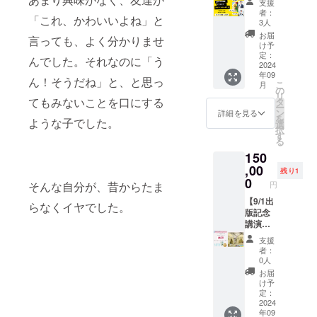
場 能登里山
です。
登歴史
支援
日時 9
皆様の
支援を
ZOOM
て考え
ミュージアム
メリッ
者：
公園セ
月1日
ご支援
「これ、かわいいよね」と
心より
配信参
ます。
3人
BBQの特徴 ・注
ト 坂下
ンター
（土）
を心よ
お待ち
加+書籍
書籍1冊
意事項 雨天決
賀英子
お届
・BBQ
10:00～
言っても、よく分かりませ
りお待
してお
1冊】
とセミ
け予
行：屋外での開
の書籍1
の特徴
10:30：
ちして
りま
・概要
定：
ナー参
催を予定してい
冊をお
プロの
んでした。それなのに「う
開場
おりま
す。
坂下賀
2024
加券が
ますが、天候に
手元に
ケータ
10:30～
す。
年09
英子の
セット
ん！そうだね」と、と思っ
応じて室内での
届けま
リング
12:00：
こ
月
出版記
の
になっ
実施となる場合
す。 能
BBQ：
講演会
リ
念講演
てもみないことを口にする
タ
たリ
があります。 服
登半島
地元の
13:00〜
ー
会を
ン
ターン
詳細を見る
装：動きやす
地震後
新鮮な
14:30：
を
ような子でした。
ZOOM
選
です。
く、汚れても良
の支援
食材を
マル
択
配信で
す
メリッ
い服装でお越し
活動に
使い、
シェ ・
る
ご覧い
ト 特別
ください。特
ついて
最高の
場所：
150
ただけ
な書
に、BBQの際に
学べま
バーベ
能登歴
るリ
,00
籍：坂
は油や炭が飛ぶ
す。 支
残り1
キュー
史公園
ターン
0
下賀英
ことがあります
援のあ
体験を
円
そんな自分が、昔からたま
セン
です。
子の書
のでご注意くだ
り方に
提供し
ターレ
ご自宅
【9/1出
籍1冊を
さい。 ・参加対
つい
らなくイヤでした。
ます。
クリ
から講
版記念
お手元
象：ママだけで
て、具
食材の
エー
演会に
講演会
に届け
なく、パパも歓
体的な
調理か
ション
参加
限定 レ
ます。
迎、家族やお友
事例と
ら提供
支援
ルーム
し、書
ンタル
貴重な
達の参加も歓迎
共に理
者：
まで、
開場時
籍1冊を
ベビ＊
セミ
0人
します。子ども
解を深
プロの
間：
お受け
ステ
ナー：
向けのアクティ
められ
お届
手によ
9:30か
取りい
ゴール
能登半
け予
ビティも用意し
ます。
る本格
ら開場
ただけ
ドスポ
定：
島地震
ていますので、
アーカ
的な
いたし
ます。
ンサー
2024
後の支
家族みんなで楽
イブ配
BBQを
ます。
年09
リアル
＋坂下
援活動