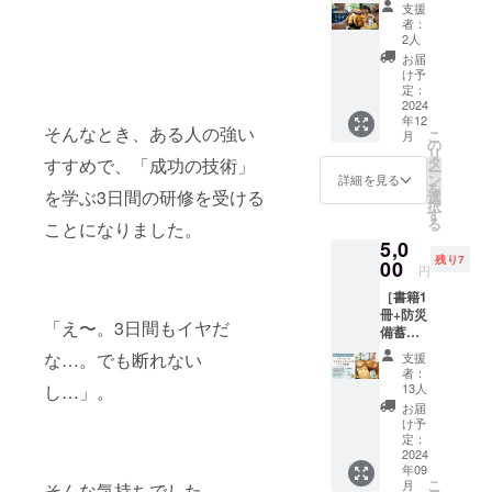
と書籍1
ンライ
す。 ・
部市の
計な
くなる
支援
の集
条件、
ンサー
にメー
ト＋本1
冊が
ンまた
アレル
「お酒
ど、マ
者：
ような
客：授
注意事
シップ
ルでご
冊】 坂
セット
はリア
ギー：
のお宿
2人
マなら
話が聞
乳室兼
項 ・開
・リ
案内い
下賀英
になっ
ルの
食材に
喜泉」
ではの
お届
けま
おむつ
場時
ターン
たしま
子の書
ていま
ワーク
アレル
で開催
け予
多岐に
す。 マ
替えス
間：
内容 書
す。 こ
籍1冊と
す。 セ
ショッ
定：
ギーの
されま
わたる
マ友を
ペース
ZOOM
籍5冊
のリ
共に、
2024
ミナー
プで学
ある方
す。 特
相談に
全国
でファ
配信の
ベビ＊
年12
ターン
七尾市
の録
べるリ
は、事
別な体
対応し
そんなとき、ある人の強い
に：全
ミリー
こ
リンク
ステ
月
を通じ
にある
音・録
ターン
の
前にお
験：坂
ます。
国のマ
層を集
リ
は10:00
（テン
て、坂
おでん
画は禁
です。
タ
知らせ
下賀英
すすめで、「成功の技術」
実践的
マさん
客 PR効
ー
からア
ト型移
下賀英
串揚げ
止で
味噌は
ン
くださ
子から
詳細を見る
なアド
たちと
果：子
を
クセス
動式授
子の書
「灘」
を学ぶ3日間の研修を受ける
す。
栄養バ
選
い。対
直接、
バイ
繋が
育て層
択
可能で
乳室兼
籍をお
の冷凍
ZOOM
ランス
す
応でき
健康や
ス：自
り、交
に優し
る
す。時
おむつ
ことになりました。
楽しみ
串揚げ
の参加
の良い
る範囲
コミュ
身の経
流を深
いイベ
間に余
替えス
5,0
いただ
セット
リンク
防災食
で対応
ニケー
験に基
めるこ
ントと
裕を
ペー
残り7
きなが
をお届
00
は、お
として
いたし
ション
づい
円
とがで
してPR
持って
ス）の
ら、貴
けしま
申し込
も優秀
ます。
術を学
た、す
きま
ブラン
ご準備
設置
［書籍1
重なセ
す。家
み後に
な保存
・支援
ぶこと
ぐに実
す。 防
ド認知
くださ
セット
冊+防災
ミナー
事の手
メール
食で
者様の
ができ
践でき
災知識
「え〜。3日間もイヤだ
度向
い。 ・
内容 テ
備蓄用
に参加
間を省
でご案
す。 味
交通費
ます。
るアド
の共
上：シ
参加方
ント2
パンの
し、支
き、美
内いた
噌作り
や滞在
宿泊込
な…。でも断れない
バイス
支援
有：防
ルバー
法：事
セット
缶詰1
援のあ
味しい
しま
キッ
費：支
み：リ
者：
を提供
災の智
スポン
前にお
各種備
缶］
り方に
串揚げ
す。
ト：自
13人
し…」。
援者様
トリー
しま
慧 リ
サーと
申し込
品 常駐
・内容
ついて
を楽し
アーカ
然栽培
の交通
ト期間
お届
す。 坂
ターン
しての
みの
スタッ
坂下賀
の知識
むこと
イブ配
米の生
け予
費や滞
中の宿
下賀英
内容 坂
参加に
上、参
フ2名
英子の
を深め
ができ
定：
信の視
糀、大
在費は
泊券が
子につ
下賀英
より、
加リン
追加
書籍と
2024
ましょ
るリ
聴用リ
豆、天
各自で
含まれ
いて 石
子の書
ブラン
クをお
サービ
年09
共に、
う。皆
ターン
ンク
日塩が
ご負担
ている
川県七
籍1冊
こ
ドの認
月
受け取
ス 無料
そんな気持ちでした。
防災備
様のご
です。