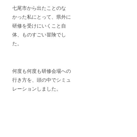
お伝え
各種備
場所で
な個室
前には
できれ
七尾市から出たことのな
品：
検査を
スペー
必ずお
ば幸い
マッ
実施し
ス、上
届けの
です。
かった私にとって、県外に
ト、
ます
の子も
リター
皆様の
クッ
が、必
利用可
ンに貼
研修を受けにいくこと自
ご支援
ショ
要なス
能 条
付され
を心よ
ン、
ペース
件・注
体、ものすごい冒険でし
たラベ
りお待
シー
を事前
意事項
ルや注
ちして
ト、イ
に確認
スタッ
た。
意書き
おりま
ス、お
させて
フの配
をご確
す。
も
いただ
置：常
認くだ
ちゃ、
きま
駐ス
さい。
少量オ
す。 参
タッフ
ムツ、
加人
の研修
何度も何度も研修会場への
湯冷ま
数：10
付 スポ
し用純
名以内
ンサー
行き方を、頭の中でシミュ
水 常駐
の従業
になる
スタッ
員を対
メリッ
レーションしました。
フ2名：
象とし
ト 集客
ママス
ます。
力向
タッフ
注意事
上：
が常時
項：法
ファミ
常駐
令に基
リー層
し、サ
づく医
を集客
ポート
療、診
し、イ
します
療行為
ベント
無料の
ではご
の参加
ミルク
ざいま
者数を