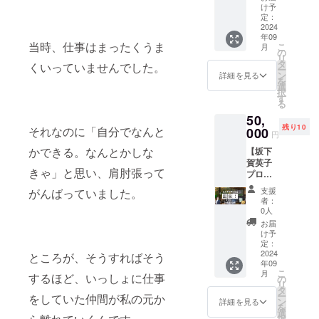
た経験
い。特
担くだ
下賀英
会とし
岡県富
け予
子 ・講
て外出
金沢市
を共有
に、
さい。
子が直
て、静
定：
士宮市
演会内
できる
コワー
しま
BBQの
支援者
接お話
2024
岡県富
でＮＰ
容 レモ
子育て
キング
す。 日
際には
年09
様との
を伺
士宮市
Ｏ法人
ンさん
まちづ
当時、仕事はまったくうま
スペー
こ
時：
月
油や炭
連絡方
い、子
で16年
の
母力向
と坂下
くり」
ス金沢
リ
2024年
が飛ぶ
法：詳
育てや
ママ支
タ
上委員
賀英子
のこと
くいっていませんでした。
香林坊
ー
9月2日
ことが
細は
家事、
援の活
ン
会が運
詳細を見る
による
をいい
条件指
を
（月）
ありま
メール
仕事、
動を続
選
営して
対談：1
ます。
定注意
択
13:30～
すので
で連絡
人生の
けてい
す
いる
月1日に
今回は
事項 対
る
15:00（
ご注意
しま
悩みな
るNPO
「ハー
発生し
移動式
象：ど
開場
くださ
50,
す。
ど、ど
法人母
ドとソ
た能登
の授乳
なたで
13:00）
い。 持
残り10
んな相
それなのに「自分でなんと
000
力向上
フトの
半島地
室兼お
円
も参加
場所：
ち物：
談にも
委員会
両面か
震から
むつ替
可能で
ZOOM
かできる。なんとかしな
手ぶら
【坂下
対応す
の代表
ら子育
今まで
えス
す。 参
による
で参加
賀英子
る60分
である
てに優
の経過
ペース
加方
きゃ」と思い、肩肘張って
配信
可能で
プロ
間の個
ソルト
しいお
をシェ
の提供
法：事
アーカ
す。必
デュー
別オン
さんと
店を認
ア 静岡
をし、
支援
がんばっていました。
前にお
イブ配
要な道
ス・健
ライン
坂下賀
定し子
者：
県から
子育て
申し込
信：セ
具や食
康とコ
相談室
英子が
0人
ども連
母力
に優し
みの
ミナー
材はす
ミュニ
です。
語り合
れのご
お届
（ソル
いイベ
上、セ
終了
べてこ
ケー
個別に
いま
け予
家庭が
トさん×
ントづ
ミナー
後、視
ちらで
ション
お話し
定：
す。長
安心し
鍋島）×
くりを
参加券
聴用リ
用意し
のリト
2024
するこ
ところが、そうすればそう
年取り
て外出
坂下、
応援し
をお持
ンクを
年09
ます
リート
とで、
組んで
できる
ママの
ます。
こ
ちくだ
月
お届け
が、飲
＋宿泊
するほど、いっしょに仕事
具体的
の
きたお
子育て
ネット
・メ
リ
さい。
しま
み物や
券】 坂
なアド
タ
互いの
まちづ
ワーク
リット
ー
持ち
をしていた仲間が私の元か
す。 条
アル
下賀英
バイス
ン
活動や
詳細を見る
くり」
を用い
特別な
を
物：筆
件指定
コール
子がプ
やサ
選
想い、
のこと
て防災
書籍：
択
記用具