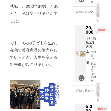
しめます。 ・ア
信：セ
お楽し
時間に
こ
月
会場に
本5冊】
の
につい
レルギー：食材
ミナー
みくだ
余裕を
就職し、30歳で結婚したあ
リ
は参加
坂下賀
タ
て学べ
にアレルギーの
終了
さい。
持って
ー
できな
英子の
ン
ます。
詳細を見る
ある方は、事前
後、
とも、私は変わりませんで
ママの
お越し
を
い方
書籍5冊
選
実践的
にお知らせくだ
アーカ
リラッ
くださ
択
も、オ
と、9月
す
な知
した。
さい。対応でき
イブを
クスタ
い。 参
る
ンライ
1日の出
識：支
る範囲で対応い
お届け
イム：
加方
20,
ンでイ
版記念
援のあ
たします。 ・支
します
日頃の
法：事
残り8
ベント
講演会
000
り方に
援者様の交通費
ので、
円
家事や
前にお
を楽し
イベン
つい
や滞在費：支援
何度で
育児か
申し込
【9/1出
むこと
トでの
て、具
者様の交通費や
も視聴
ら解放
みの
版記念
でも、3人の子どもを生み、
ができ
ベビ＊
体的な
滞在費は各自で
できま
され、
上、参
講演会
ます。
ステ
事例と
ご負担くださ
す。 詳
ゆっく
加券を
在宅で美容商品の販売をし
限定 レ
・メ
（テン
共に理
い。 ・支援者様
細の内
支援
りと語
お持ち
ンタル
リット
ト型移
解を深
者：
との連絡方法：
容 書籍
り合う
ているとき、人生を変える
くださ
ベビ＊
特別な
動式授
2人
められ
詳細はメールで
1冊 セ
場を提
い。 ・
ステシ
書籍：
乳室兼
ます。
お届
出来事が起こりました。
連絡します。 ・
ミナー
供しま
注意事
ルバー
出版さ
おむつ
け予
詳細の
18歳未満、大人
参加券
す。プ
項： 講
スポン
れる書
替えス
定：
内容 書
料金を支払った
セミ
ロが全
演会の
サー＋
2024
籍1冊を
ペー
籍1冊
方の同伴が前提
ナー内
ての準
みの参
年09
坂下本1
お手元
ス）設
セミ
容： 能
備と調
こ
加とな
月
冊】 坂
に届け
置を提
の
ナー参
登半島
理を行
リ
りま
下賀英
ます。
供する
タ
加券 セ
地震か
います
ー
す。懇
子の書
講演会
スポン
ン
詳細を見る
ミナー
ら支援
ので、
を
親会ご
籍1冊
参加：
サー
選
内容：
のあり
何も気
択
希望の
と、9月
坂下賀
シップ
す
レモン
方を考
にせず
る
方は
1日の出
英子や
です。
さんと
える：
にリ
【能登
5,0
版記念
特別ゲ
一社限
坂下賀
2024年
ラック
のうま
残り46
講演会
00
ストの
定の特
英子に
円