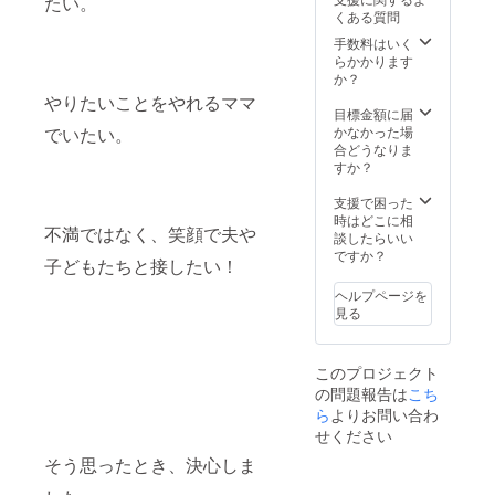
たい。
術を学
きや、
環境に
様のご
乳室兼
取れな
でス
兼おむ
くある質問
処理が
びなが
子育て
優し
参加を
おむつ
い方 条
タッフ2
つ替え
必要で
ら、充
の知
い：
手数料はいく
心より
替えス
件・注
名で実
スペー
す。 魚
実した
恵、マ
コット
らかかります
お待ち
ペース
意事項
施 全国
ス）の
の種類
リト
マたち
ン素材
か？
してお
を提供
検査方
出張可
購入 坂
変更：
リート
の生き
のエコ
りま
するこ
法：服
能：石
下賀英
やりたいことをやれるママ
仕入れ
体験を
方に対
バッグ
目標金額に届
す。ソ
とで、
を着た
川県か
子の書
の状況
お楽し
する実
で、環
かなかった場
でいたい。
ルトさ
ファミ
まま
らの交
籍5冊
によ
みくだ
践的な
境に配
合どうなりま
んと坂
リー層
座った
通費は
サービ
り、や
さい。
アドバ
慮した
すか？
下さん
をイベ
ままで
別途い
ス内容
むを得
皆様の
イスが
生活を
の対談
ントに
受けら
ただき
授乳室
ず魚の
ご参加
詰まっ
サポー
支援で困った
を通じ
集客で
れる安
ます こ
兼おむ
種類を
を心よ
ていま
トしま
時はどこに相
て、全
きま
心安全
んな企
つ替え
変更す
不満ではなく、笑顔で夫や
りお待
す。 ・
す。 詳
談したらいい
国のマ
す。 リ
な検査
業にオ
スペー
る場合
ちして
メリッ
細の内
ですか？
マさん
ターン
です。
ススメ
スの提
子どもたちと接したい！
があり
おりま
ト 特別
容 1.書
たちと
内容 ベ
安全
従業員
供 お
ます。
す。
な書
籍1冊 2.
繋がり
ビ＊ス
性：放
の健康
しゃれ
ヘルプページを
発送時
籍：出
エコ
ましょ
テ（テ
射線を
管理に
なテン
見る
期 書
版され
バッグ
う！
ント型
浴びな
力を入
トの中
籍：
る書籍
・サイ
移動式
い検査
れたい
に、
2024年
をいち
ズ：A4
授乳室
方法で
企業 従
マット
このプロジェクト
9月1日
早くお
サイズ
兼おむ
すの
業員の
やクッ
発送予
の問題報告は
こち
手元に
・素
つ替え
で、安
メンタ
ション
定 冷凍
届けま
ら
よりお問い合わ
材：
スペー
心して
ルヘル
のある
串揚げ
す。 感
コット
ス）の1
せください
受けて
スケア
快適な
セッ
謝の
ン ・カ
日レン
いただ
を重視
授乳＆
ト：
そう思ったとき、決心しま
メッ
ラー：
タル 坂
けま
する企
おむつ
2024年
セー
ホワイ
下賀英
す。 予
業 疲れ
替えス
12月以