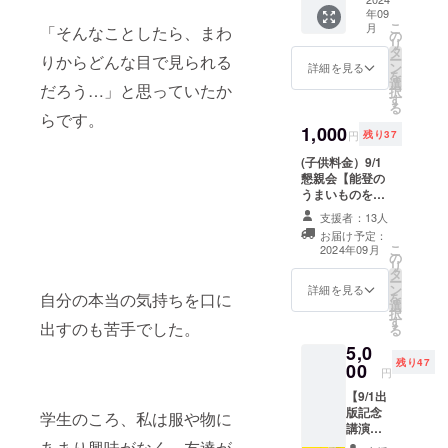
す。こ
じ立場
経過を
セージ
対応い
年09
子とレ
のセミ
の仲間
シェア
をお送
こ
たしま
月
「そんなことしたら、まわ
モンさ
ナーで
の
と繋が
静岡県
りする
リ
す。 こ
んによ
は、震
タ
る貴重
から母
ため、
ー
りからどんな目で見られる
のリ
るコラ
災後の
ン
な機会
詳細を見る
力（ソ
正確な
を
ターン
ボセミ
支援活
選
です。
ルトさ
だろう…」と思っていたか
メール
択
を通じ
ナー
動の経
す
・リ
ん×鍋
アドレ
る
て、坂
「能登
験を共
ターン
らです。
島）×坂
スのご
下賀英
半島地
1,000
有し、
内容
下、マ
円
残り37
提供を
子の書
震から
心の支
BBQ参
マの
お願い
籍をお
支援の
(子供料金）9/1
援物資
加：プ
ネット
いたし
楽しみ
あり方
懇親会【能登の
の重要
ロの
ワーク
ます。
いただ
を考え
うまいものを食
性につ
ケータ
を用い
このリ
きなが
る」を
べながらママの
いて考
リング
て防災
支援者：13人
ターン
ら、富
開催し
生き方を語り合
えま
チーム
の知恵
を通じ
お届け予定：
山の昆
ます。
うBBQ大会】 大
す。書
が提供
を共有
こ
2024年09月
て、坂
布締め
このセ
の
人が参加してい
籍1冊と
する本
したい
リ
下賀英
専門店
ミナー
タ
る場合、子供は
セミ
格的な
という
ー
子の書
が厳選
では、
ン
特別料金で参加
ナー参
詳細を見る
BBQを
思い、
を
自分の本当の気持ちを口に
籍をお
した美
震災後
選
できます。 BBQ
加券、
楽しめ
防災
択
楽しみ
味しい
の支援
す
参加：プロの
さらに
ます。
ネット
出すのも苦手でした。
る
いただ
魚の昆
活動の
ケータリング
アーカ
・日時
ワーク
き、感
布締め
5,0
経験を
チームが提供す
イブ配
9月1日
の協定
謝の気
セット
残り47
00
共有
る本格的なBBQ
信が
（土）
円
につい
持ちを
をお楽
し、心
を楽しめます。
セット
12:00～
て ベビ
お伝え
しみく
【9/1出
の支援
・日時 9月1日
になっ
14:00：
ステテ
できれ
ださ
版記念
物資の
学生のころ、私は服や物に
（土） 12:00～
たリ
BBQ ・
ントの
ば幸い
い。皆
講演
重要性
14:00：BBQ 会
ターン
会場 能
紹介 ・
です。
様のご
会
あまり興味がなく、友達が
につい