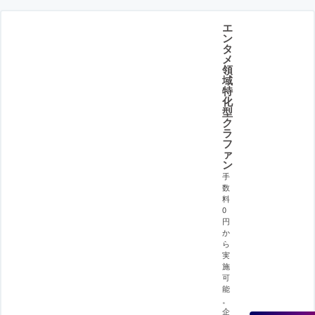
エ
ン
タ
メ
領
域
特
化
型
ク
ラ
フ
ァ
ン
手
数
料
0
円
か
ら
実
施
可
能
。
企