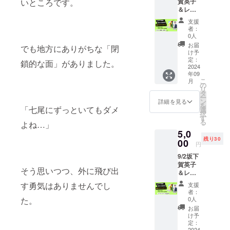
賀英子
いところです。
食材を
籍1冊
名前を
のメッ
指定注
きなが
＆レモ
楽しむ
出版記
ご記入
セージ
意事項
ら、便
ンさん
BBQ大
念講演
くださ
をメー
支援
・配送
利で環
コラボ
会を開
会参加
い
者：
ルで受
方法：
境に優
セミ
催しま
券 ・出
0人
け取れ
クール
しいコ
ナー＋
す。こ
演者 坂
お届
ます。
便で配
でも地方にありがちな「閉
タンエ
書籍1冊
のイベ
下賀英
け予
・条
送 ・保
コバッ
（配
ント
定：
子 レモ
鎖的な面」がありました。
件・注
存方
グを日
信） 概
2024
は、マ
ンさん
意事項
法：冷
常生活
年09
要 坂下
マたち
塩川祐
発送に
凍保存
こ
に取り
月
賀英子
が集ま
の
子（ソ
つい
（−18
リ
入れて
とレモ
り、食
タ
ルトさ
て：リ
℃以
ー
みませ
ンさん
を楽し
ン
ん） 鍋
詳細を見る
ターン
下） ・
を
んか？
による
「七尾にずっといてもダメ
みなが
選
島安佐
の書籍
調理方
択
皆様の
コラボ
ら自身
す
子 講演
は、ク
法：解
る
ご支援
よね…」
セミ
の生き
会内容
ラウド
凍して
を心よ
5,0
ナー
方や経
レモン
ファン
そのま
りお待
残り30
「能登
00
験を語
さんと
円
ディン
まお召
ちして
半島地
り合う
坂下賀
グ終了
し上が
おりま
9/2坂下
震から
場で
英子に
後、順
りいた
す。
賀英子
支援の
す。美
よる対
次郵送
そう思いつつ、外に飛び出
だけま
＆レモ
あり方
味しい
談：1月
いたし
す。 ・
ンさん
を考え
料理と
1日に発
す勇気はありませんでし
支援
ます。
返品・
コラボ
る」を
共に、
生した
者：
・メー
交換：
セミ
オンラ
地域の
0人
た。
能登半
ルアド
商品の
ナー＋
イン配
魅力を
島地震
お届
レス：
不良が
書籍1冊
信で開
再発見
け予
から今
お礼の
ある場
概要 坂
催しま
定：
し、同
までの
メッ
合のみ
下賀英
2024