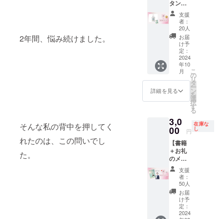
存：要
お、宿
どなた
タンエ
件・注
ターン
水など
トから
現在の
店を認
月日か
等を主
本 イノ
冷蔵
泊施設
でも参
コバッ
意事項
です。
このリ
得られ
健康状
定し 子
ら3年6
要原料
支援
シシ串
（クー
の手配
加可能
グ＋書
オンラ
※ベビ＊
ターン
る情報
態やメ
ども連
か月
者：
とする
揚げ
ル便で
は別途
です。
籍1冊
インイ
ステと
で、イ
現在の
ンタル
れのご
20人
［原材
食品、
（冷
配送）
行って
形式：
概要 オ
ベン
は、静
ベント
健康状
状態、
家庭が
料］ 小
お届
2年間、悩み続けました。
パン酵
凍） 内
発送予
おりま
オンラ
リジナ
ト：イ
岡県富
を子育
態 現在
将来の
安心し
け予
麦粉
母、果
容量：
定：手
す。 法
イン
ルのコ
ンター
士宮市
定：
て層に
のメン
健康リ
て外出
（国内
糖ふど
17g×12
作り味
的注意
（Zoom
タンエ
2024
ネット
でＮＰ
優しい
タル状
スク、
できる
製
う糖液
本 から
噌キッ
事項 こ
年10
） 予約
コバッ
環境が
Ｏ法人
環境に
態 将来
合う食
子育て
造）、
糖液/乳
手羽カ
こ
トは
月
のリ
方法：
グと坂
必要で
母力向
の
し、
の健康
べ物の
まちづ
ファッ
化剤、
ツ（冷
リ
2025年
ターン
クラウ
下賀英
す。参
上委員
タ
ファミ
リスク
情報を
くり」
トスプ
香料、
凍） 内
ー
1月以降
は、宿
ドファ
子の書
加用の
会が運
ン
リー層
あなた
得られ
のこと
詳細を見る
レッ
酵素、
容量：
を
の発送
泊施設
ンディ
籍1冊が
リンク
営して
選
の集客
に合
ます。
をいい
ド、砂
着色料
70g×5
択
予定。
の手配
ングの
セット
は事前
いる
す
とブラ
う、合
リター
ます。
糖、
（抽出
本 チキ
る
坂下本
とリト
リター
になっ
にお送
「ハー
ンドの
わない
ン詳細
今回は
マーガ
カロチ
ン南蛮
は9月1
リート
3,0
ンとし
たリ
りいた
ドとソ
認知度
食べ物
坂下賀
移動式
リン、
ン）、
在庫な
内容
そんな私の背中を押してく
日発送
プログ
て申し
ターン
00
しま
フトの
し
向上を
実施概
英子の
の授乳
卵、食
円
（一部
量：
予定。
ラムの
込み
です。
す。 開
両面か
目指し
要 時
書籍10
室兼お
物繊
れたのは、この問いでし
に小
20g×10
持ち
提供を
【書籍
後、
A4サイ
始時
ら子育
ましょ
間：60
冊 企業
むつ替
維、食
麦・
個 保存
物：
別々に
＋お礼
メール
ズの
間：
てに優
う。ご
分×1回
向けボ
えス
た。
塩、乳
卵・乳
方法 保
ワーク
行う形
のメッ
にて希
コット
20:00よ
しいお
支援を
有効期
ディリ
ペース
等を主
成分・
存方
ショッ
をとっ
セー
望日時
ンバッ
り開始
店を認
お待ち
限：
ポート
の提供
要原料
支援
大豆を
法：
プに参
てお
ジ】 ・
をお知
グには
します
定し子
してお
2025年
ボディ
をし、
者：
とする
含む）
−18℃
加する
り、旅
概要 出
らせく
コタン
ので、
ども連
50人
りま
9月末ま
リポー
子育て
食品、
［アレ
以下で
際は、
行業に
版する
ださ
のロゴ
10分前
れのご
す。
で 受講
トから
に優し
お届
パン酵
ルギー
保存 賞
特に持
は該当
書籍1冊
い。
が入っ
にはア
家庭が
け予
方法：
得られ
いイベ
母、果
表示］
味期
ち物は
しませ
を郵送
てお
定：
クセス
安心し
支援者
る情報
ントづ
糖ふど
小麦・
限：1ヶ
必要あ
ん。宿
し、お
2024
り、カ
をお願
て外出
との相
現在の
くりを
う糖液
卵・乳
月以内