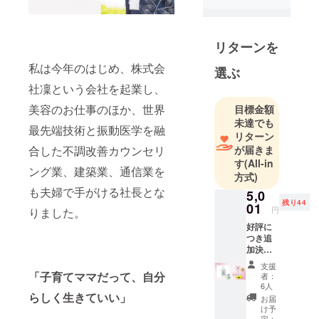
リターンを
私は今年のはじめ、株式会
選ぶ
社凜という会社を起業し、
美容のお仕事のほか、世界
目標金額
未達でも
最先端技術と振動医学を融
リターン
が届きま
合した不調改善カウンセリ
す
(All-in
ング業、建築業、通信業を
方式)
も夫婦で手がける社長とな
5,0
残り44
01
円
りました。
好評に
つき追
加決
定！！
支援
オリジ
「子育てママだって、自分
者：
ナル コ
6人
タンエ
らしく生きていい」
お届
コバッ
け予
グ＋書
定：