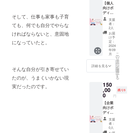
様のご
災コ
ション
キャリ
営。
ス（パ
【個人
い。
告、パ
期保存
してお
を省
支援を
ミュニ
術を高
アを築
「すべ
パも利
向けボ
ンフ
が可能
使いい
き、美
心より
ティを
める
いてき
ての人
用可
ディリ
レッ
な非常
ただけ
味しい
お待ち
形成
セッ
そして、仕事も家事も子育
まし
が生ま
能） 上
ポート
ト、
食品
ます。
料理を
してお
し、互
支援
ション
た。 相
れてき
の子も
＋坂下
ウェブ
で、3年
入って
手軽に
者：
りま
いに支
ても、何でも自分でやらな
坂下賀
談室の
てよ
利用可
本1冊】
サイ
の長期
いるパ
2人
楽しめ
す。
え合う
英子と
特徴 個
かった
能 ママ
坂下賀
ト、
保存が
ンは京
ければならないと、意固地
ます。
お届
ことが
の交流
別相
と思う
スタッ
英子の
ソー
可能で
都・祇
け予
復興支
できま
タイム
談：具
ことが
フ常駐
書籍1冊
シャル
す。 パ
定：
になっていたと。
園発祥
援：購
す。 リ
開催日
体的な
出来る
でサ
と共
2024
メディ
ンは缶
のボ
入いた
ターン
程 リト
悩みや
社会」
年09
ポート
に、世
アでの
に入っ
ロー
だいた
詳細 書
リート
こ
問題に
月
をビ
広告露
界最先
露出 メ
ていま
の
ニャさ
金額の
籍1冊
の日程
リ
対し
ジョン
出 イベ
端技術
ディア
すので
タ
んの防
一部が
味噌作
は、候
ー
て、丁
とし、
ント会
を用い
やプレ
袋製品
ン
災備蓄
詳細を見る
復興支
りキッ
補日の
を
寧なア
そんな自分が引き寄せてい
「妊
場の主
た未病
スリ
より衝
選
用パン
援金と
ト ワー
中から
択
ドバイ
娠・出
要な場
診断
リース
撃にも
す
です。
して使
ク
たのが、うまくいかない現
お選び
る
スを提
産・子
所にロ
「BOD
での特
強く、
ボロー
われま
ショッ
いただ
供しま
育て」
150
ゴやブ
Y
別な言
災害時
ニャさ
す。 リ
実だったのです。
プ参加
けま
す。 広
と「受
ランド
REPOR
,00
及 特別
用の備
んは新
ターン
残り5
券（オ
す。 各
範な相
容・選
名を表
T」を提
イベン
蓄品と
0
潟の震
詳細 書
ンライ
円
日程
談内
択・創
示 看板
供しま
トや
してお
災を
籍1冊
ンまた
は、事
容：子
造」を
に複数
す。服
【企業
セッ
使いい
きっか
お母さ
はリア
前に
育て、
掛け合
社の企
を着た
向けボ
ション
ただけ
けにパ
んラク
ル） 材
メール
家事、
わせた
業名を
まま
ディリ
ワーク
ます。
ンの缶
しよう
料（出
にてご
仕事、
活動を
記載 広
座った
ポート
ショッ
入って
詰を開
セット
来上が
支援
案内い
人生設
ミッ
告、パ
ままで
＋坂下
プやセ
いるパ
発され
（卓上
者：
りの味
たしま
計な
ション
ンフ
も放射
本10
ミ
ンは京
まし
0人
フライ
噌1.5キ
す。 宿
ど、マ
として
レッ
線を浴
冊】 坂
ナー、
都・祇
た。 能
ヤー付
お届