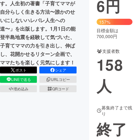
6
円
す。人生初の著書「子育てママが
自分らしく生きる方法〜誰かのせ
まちづくり・地域活性化
いにしないハレバレ人生への
157%
道〜」を出版します。1月1日の能
目標金額は
CAMPFIRE for Social Good
CAMPFIRE Creation
700,000円
登半島地震を経験して気づいた、
CAMPFIREふるさと納税
machi-ya
コミュニティ
子育てママの力を引き出し、伸ば
支援者数
し、花開かせるリターン企画で、
158
ママたちを楽しく元気にします！
ポスト
シェア
人
LINEで送る
URLコピー
埋め込み
QRコード
募集終了まで残
り
終了