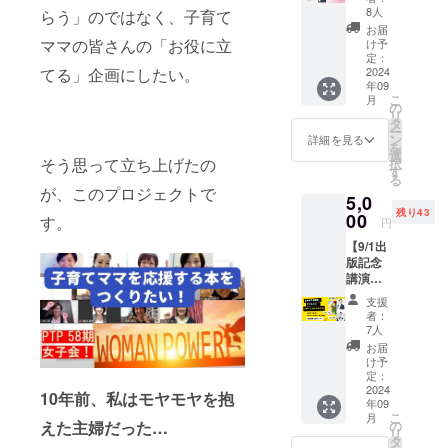
本の巻
伝えま
合わせ
8人
コット
らう」のではなく、子育て
末にご
す。 書
・サイ
ン素材
お届
支援い
籍の内
ママの皆さんの「お役に立
ズ：1
け予
のエコ
ただい
容は、
定：
パック
バッグ
た方の
2024
てる」企画にしたい。
能登半
107mm
で、環
年09
お名前
島地震
×195m
境に配
こ
月
をご掲
を経験
の
m 内容
慮した
リ
載いた
した子
タ
量： ・
生活を
ー
しま
育てマ
ン
あおり
詳細を見る
サポー
を
す。 個
マが、
選
いか昆
トしま
そう思って立ち上げたの
択
人名・
その経
す
布締め
す。 詳
る
企業
験を通
(75g) ・
細の内
が、このプロジェクトで
5,0
名・
じて得
ひらめ
容 1.書
残り43
SNSア
00
た気づ
昆布締
す。
籍1冊 2.
円
カウン
きや、
め(80g)
エコ
【9/1出
ト名
子育て
・真鯛
バッグ
版記念
（YouT
の知
昆布締
・サイ
講演
ubeチャ
恵、マ
め(90g)
ズ：A4
会 リ
ンネル
マたち
・かじ
サイズ
支援
アル会
名）な
の生き
きまぐ
者：
・素
場参加
どを備
方に対
7人
ろ昆布
材：
+書籍1
考欄に
する実
締め
お届
コット
冊】 坂
お書き
践的な
け予
(100g)
ン ・カ
下賀英
くださ
定：
アドバ
・甘え
ラー：
子の出
2024
い。 ※
イスが
び昆布
10年前、私はモヤモヤを抱
ホワイ
年09
版記念
一口に
詰まっ
締め
ト ・デ
こ
月
講演会
つき、
の
えた主婦だった…
ていま
(100g)
ザイ
リ
に参加
一つの
タ
す。 ・
・原材
ン：コ