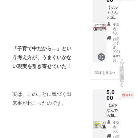
1月1日
スして
いもの
イベン
話をオ
別なリ
よる共
に発生
過ごせ
を食べ
【ソル
トでの
ンライ
ターン
同セミ
した能
ます。
ながら
トさん
ベビ＊
ンで直
です。
ナー
登半島
・注意
ママの
と坂下
ステ
接聞く
※ベビ＊
2024年
地震後
事項 雨
生き方
さんの
（テン
ことが
ステと
1月1日
支援
の支援
天決
を語り
対談イ
ト型移
できま
は、静
者：
の震災
活動に
行：屋
合う
ベント
動式授
す。 詳
岡県富
4人
後、支
つい
外での
BBQ大
＋書籍1
乳室兼
細の内
士宮市
お届
援活動
て、坂
開催を
会】を
冊】 概
おむつ
容 リ
でＮＰ
け予
を通じ
下賀英
予定し
お申込
要 塩川
替えス
定：
「子育て中だから…」とい
ターン
Ｏ法人
て得た
子とレ
ていま
みくだ
祐子
2024
ペー
詳細 ・
母力向
知識と
モンさ
すが、
さい。
年09
う考え方が、うまくいかな
（ソル
ス）設
書籍1冊
上委員
経験の
んが
こ
天候に
月
マル
トさ
置を提
の
出版記
会が運
シェア
「心の
リ
応じて
い現実を引き寄せていた！
シェも
ん）と
供する
タ
念講演
営して
400人以
支援物
ー
室内で
お楽し
坂下賀
スポン
ン
会
いる
詳細を見る
上の炊
資を届
を
の実施
みいた
英子に
サー
選
ZOOM
「ハー
き出し
ける」
択
となる
だけま
よるオ
シップ
す
配信参
ドとソ
イベン
という
る
場合が
す。 支
ンライ
です。
加券 ・
フトの
ト成功
思いを
ありま
援者様
5,0
ン対談
複数社
出演者
両面か
実は、このことに気づく出
の秘訣
実践
す。 服
の交通
残り10
イベン
00
がスポ
坂下賀
ら子育
円
日時：
し、1か
装：動
費や滞
トで
ンサー
来事が起こったのです。
英子 レ
てに優
2024年
月後に
きやす
在費：
【坂下
す。全
となる
モンさ
しいお
9月2日
400人以
く、汚
支援者
なんで
国のマ
リター
ん 塩川
店を認
（月）
上の炊
れても
様の交
も相談
マさん
ンで
祐子
定し子
13:30～
き出し
良い服
通費や
室（マ
ネット
す。 ※
（ソル
ども連
支援
15:00（
イベン
装でお
滞在費
マ向
ワーク
ベビ＊
トさ
れのご
者：
開場
トを成
越しく
は各自
け）60
を繋げ
ステと
0人
ん） 鍋
家庭が
13:00）
功させ
ださ
でご負
分】 坂
る交流
は、静
島安佐
安心し
お届
場所：