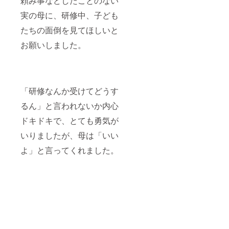
頼み事などしたことのない
ルアド
籍をお
おむつ
効果に
心して
を提供
りん
レス：
楽しみ
替えス
は個人
受けて
各種備
実の母に、研修中、子ども
ご・え
お礼の
いただ
ペース
差がご
いただ
品：
び・鶏
メッ
きなが
テント
たちの面倒を見てほしいと
ざいま
けま
マッ
肉・豚
セージ
ら、便
の前に
すこと
す。 予
ト、
肉・も
をお送
お願いしました。
利で環
はシー
をあら
約方
クッ
も 注意
りする
境に優
トやイ
かじめ
法：事
ショ
事項：
ため、
しいコ
ス、お
ご了承
前にお
ン、イ
冷凍食
正確な
タンエ
もちゃ
くださ
申し込
スなど
品のた
メール
コバッ
なども
い。
みの
常駐ス
め、受
アドレ
グを日
配置 少
上、検
タッフ
「研修なんか受けてどうす
け取り
スのご
常生活
量オム
査日時
の研修
後すぐ
提供を
に取り
ツや湯
を調整
付：マ
るん」と言われないか内心
に冷凍
お願い
入れて
冷まし
させて
マス
保存し
いたし
みませ
用純水
ドキドキで、とても勇気が
いただ
タッフ
てくだ
ます。
んか？
などの
きま
が常時
さい。
このリ
皆様の
いりましたが、母は「いい
販売 レ
す。 交
常駐
原材料
ターン
ご支援
ンタル
通費：
し、サ
及び添
よ」と言ってくれました。
を通じ
を心よ
内容 テ
石川県
ポート
加物等
て、坂
りお待
ント1
からの
できる
の食品
下賀英
ちして
セッ
交通費
よう研
表示は
子の書
おりま
ト：快
は別途
修を実
お届け
籍をお
す。
適な授
いただ
施 無料
商品の
楽しみ
乳＆お
きます
のミル
ラベル
いただ
むつ替
検査場
ク用お
に表記
き、感
えス
所：企
湯、パ
されま
謝の気
ペース
業の指
パも利
す。 商
持ちを
を提供
定する
用可能
品開封