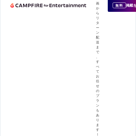
画
掲載
無料
か
ら
リ
タ
ー
ン
配
送
ま
で
、
す
べ
て
お
任
せ
の
プ
ラ
ン
も
あ
り
ま
す
！