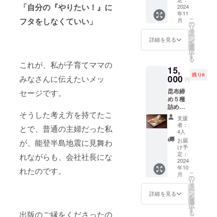
「自分の『やりたい！』に
籍1冊
2024
年11
概要 オ
こ
フタをしなくていい」
月
リジナ
の
リ
ルのコ
タ
ー
タンエ
ン
詳細を見る
を
コバッ
選
択
グと坂
す
る
下賀英
これが、私が子育てママの
15,
子の書
残り6
籍1冊が
000
みなさんに伝えたいメッ
円
セット
昆布締
セージです。
になっ
め５種
たリ
詰め合
ターン
そうした考え方を持てたこ
わせ＋
です。
支援
書籍1冊
A4サイ
者：
とで、普通の主婦だった私
概要 富
ズの
4人
山の昆
コット
お届
が、能登半島地震に見舞わ
布締め
ンバッ
け予
専門店
グには
定：
れながらも、会社社長にな
が厳選
2024
コタン
年10
した魚
のロゴ
れたのです。
こ
月
の昆布
が入っ
の
リ
締めギ
てお
タ
ー
フト
り、カ
ン
詳細を見る
を
セット
ラーは
選
択
（5種）
ホワイ
す
る
出版のご縁をくださったの
と坂下
トで