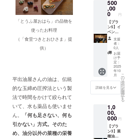
500
腐」1丁
在費は
コー
み、匿
及び添
商品の
に表記
げ」、
（ 原材
各自で
ス、50
名可）
加物等
ラベル
されま
「生揚
,00
料:国産
ご負担
万円
・掲載
の食品
に表記
す。 商
げ」、
0
円
大豆、
くださ
コー
期間：
表示は
されま
品開封
2024年
「とうふ屋おはら」の品物を
天然に
い。 ・
ス、100
事業が
お届け
す。 商
前には
度東北
【プラ
がり）
支援者
万円
存続す
商品の
品開封
必ずお
豆腐品
ン5】イ
使ったお料理
・「ま
様との
コース
る限り
ラベル
前には
届けの
評会 金
ベン
るでプ
連絡方
とで同
・掲載
に表記
必ずお
リター
賞（木
ト・体
（「食堂つきとおひさま」提
支援
リン」1
法：詳
じリ
方法：
されま
届けの
ンに貼
綿豆腐
験会へ
者：
個（ 原
細は
ターン
文字の
す。 商
リター
付され
部門）
の招待
供）
0人
材料:国
メール
内容に
み、掲
品開封
ンに貼
たラベ
の「も
券
お届
産青大
で連絡
なりま
載サイ
前には
付され
ルや注
めん豆
＋ 菜
け予
豆、天
しま
す。 ■
ズ 12ポ
必ずお
たラベ
意書き
腐」、
種油２
定：
然にが
す。 ----
お楽し
イント
届けの
ルや注
をご確
同じく
合瓶
2025
年10
り） ・
-----------
み揚げ
（50音
リター
意書き
認くだ
金賞
（330g)
こ
月
「豆腐
-----------
物・豆
順） ・
ンに貼
をご確
さい。
（充填
２本
の
平出油屋さんの油は、伝統
リ
の味噌
-----------
腐セッ
支援
付され
認くだ
※このプ
豆腐部
50万円
タ
ー
漬け」1
-----------
ト ・
時、希
たラベ
さい。
ランは
門）の
イベン
ン
的な玉締め圧搾法という製
詳細を見る
を
丁（原
-----------
「厚揚
望の方
ルや注
※このプ
10万円
「豆幻
トや体
選
択
材料:国
--- ■イ
げ」３
は備考
意書き
ランは
コー
郷」。5
験会へ
法で時間をかけて絞られて
す
る
産大
ベン
本入（
欄に掲
をご確
10万円
ス、30
万円か
の「招
いて、水も薬品も使いませ
1,0
豆、天
ト・体
原材料:
載を希
認くだ
コー
万円
らは、
待
然にが
験会へ
国産大
望され
さい。
ス、30
コー
それに
券」、
00,
ん。
「何も足さない、何も
り、国
の招待
豆、天
るお名
※このプ
万円
ス、50
加えて
クラウ
000
円
産味噌
券 １
然にが
前とふ
ランは5
コー
万円
「青寄
ドファ
引かない」方式。そのた
など）
枚 ■菜
り、菜
りがな
万円
ス、50
コー
せ豆
ンディ
【プラ
・「五
種油２
種油）
をご記
コー
万円
ス、100
腐」、
ング記
ン3】菜
め、油分以外の菜種の栄養
島の自
合瓶
・「生
入くだ
ス、10
コー
万円
「白寄
念ラベ
種油２