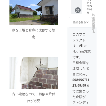
時、希
気持ち
（希望
ん豆
※2025
度東北
腐セッ
「豆腐
定：
表示は
万円
望の方
を込め
者の
腐」1丁
年10月
豆腐品
ト 10
2024
の味噌
お届け
コー
は備考
て、お
み、匿
（ 原材
以降に
年08
評会 金
万円
漬
商品の
ス、50
欄に掲
こ
礼の
名可）
料:国産
喜多方
月
賞（木
コース
け」、
の
ラベル
万円
載を希
リ
メッ
・掲載
大豆、
市内で
綿豆腐
最後の
「五島
タ
に表記
コー
望され
ー
セージ
期間：
天然に
開催 ・
部門）
平出油
の自然
ン
されま
詳細を見る
ス、100
るお名
を
をお送
事業が
がり）
支援者
の「も
を使用
海塩
選
す。 商
万円
前とふ
択
りしま
存続す
・「豆
様の交
めん豆
した
100g」
蔵を工場と倉庫に改修する想
す
品開封
コース
りがな
る
す。 ■
る限り
幻郷」1
通費や
腐」、
「厚揚
。発送
前には
このプロ
とで同
をご記
搾油施
・掲載
丁（ 原
滞在
定
同じく
げ」、
は、ク
必ずお
じリ
入くだ
設付近
方法：
材料:国
費：支
ジェクト
金賞
「生揚
ラウド
届けの
ターン
さい。
のクラ
文字の
産青大
援者様
（充填
げ」、
ファン
リター
は、All-or-
内容に
■プロ
ウド
み、掲
豆、天
の交通
豆腐部
2024年
ディン
ンに貼
なりま
ジェク
ファン
載サイ
然にが
費や滞
Nothing方式
門）の
度東北
グ終了
付され
す。 ■
ト進捗
ディン
ズ 12ポ
り） ・
在費は
「豆幻
豆腐品
後から
たラベ
です。
お楽し
レポー
グ感謝
イント
「青寄
各自で
郷」。5
評会 金
2024年
ルや注
み揚げ
トメー
掲示板
（50音
せ豆
ご負担
目標金額を
万円か
賞（木
内。
意書き
物・豆
ルを毎
にお名
順） ・
腐」1丁
くださ
らは、
綿豆腐
クール
をご確
達成した場
腐セッ
月送信
前掲載
支援
（ 原材
い。 ・
それに
部門）
便なの
認くだ
ト ・
しま
（希望
時、希
料:国産
支援者
合にのみ、
加えて
の「も
で、お
さい。
「厚揚
す。
者の
望の方
青大
様との
「青寄
めん豆
受け取
※このプ
2024/07/31
げ」３
み、匿
は備考
豆、天
連絡方
せ豆
腐」、
りの日
ランは5
本入（
名可）
欄に掲
然にが
法：詳
23:59:59
ま
腐」、
同じく
程を
万円
原材料:
・掲載
載を希
り） ・
細は
「白寄
金賞
メール
コー
でに集まっ
国産大
期間：
望され
「白寄
メール
せ豆
（充填
古い建物なので、補修や片付
で相談
ス、10
豆、天
事業が
るお名
せ豆
で連絡
た金額が
腐」、
豆腐部
させて
万円
然にが
存続す
前とふ
腐」1丁
しま
けが必要
「まる
門）の
いただ
コー
ファンディ
り、菜
る限り
りがな
（ 原材
す。 ----
でプリ
「豆幻
きま
ス、30
種油）