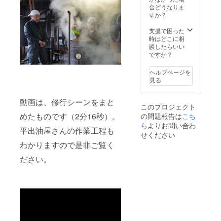
月送信
100g（
のクラ
す。 ※
後から
コー
合どうなりま
・「生
を込め
しま
原材料:
ウド
原材料
2024年
ス、10
すか？
揚げ」6
て、お
す。
海水
ファン
及び添
内。
万円
個入り
礼の
（五島
ディン
加物等
クール
コー
支援で困った
（ 原材
メッ
近
グ感謝
の食品
便なの
ス、30
時はどこに相
料:国産
セージ
海））
掲示板
表示は
で、お
万円
談したらいい
大豆、
をお送
■感謝の
にお名
お届け
受け取
コー
ですか？
天然に
りしま
気持ち
前掲載
商品の
りの日
ス、50
がり、
す。 ■
を込め
（希望
ラベル
程を
万円
菜種
搾油施
ヘルプページを
て、お
者の
に表記
メール
コー
油） ・
設付近
見る
礼の
み、匿
されま
で相談
ス、100
「もめ
のクラ
メッ
名可）
す。 商
させて
万円
ん豆
ウド
セージ
・掲載
品開封
いただ
コース
動画は、修行シーンをまと
腐」1丁
ファン
をお送
期間：
このプロジェクト
前には
きま
とで同
（ 原材
ディン
りしま
事業が
めたものです（2分16秒）。
の問題報告は
必ずお
す。 ※
こち
じリ
料:国産
グ感謝
す。 ■
存続す
届けの
原材料
ターン
ら
よりお問い合わ
大豆、
掲示板
搾油施
る限り
平出油屋さんの作業工程も
リター
及び添
内容に
天然に
せください
にお名
設付近
・掲載
ンに貼
加物等
なりま
がり）
前掲載
わかりますので是非ご覧く
のクラ
方法：
付され
の食品
す。 ■
・「豆
（希望
ウド
文字の
たラベ
表示は
お楽し
幻郷」1
者の
ださい。
ファン
み、掲
ルや注
お届け
み揚げ
丁（ 原
み、匿
ディン
載サイ
意書き
商品の
物・豆
材料:国
名可）
グ感謝
ズ 12ポ
をご確
ラベル
腐セッ
産青大
・掲載
掲示板
イント
認くだ
に表記
ト ・
豆、天
期間：
にお名
（50音
さい。
されま
「厚揚
然にが
事業が
前掲載
順） ・
※このプ
す。 商
げ」３
り） ■
存続す
（希望
支援
ランは5
品開封
本入（
感謝の
る限り
者の
時、希
万円
前には
原材料:
気持ち
・掲載