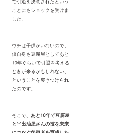
で引退を決意されたという
さい。
国産大
じリ
豆、天
方法：
しま
■プロ
豆、天
ターン
然にが
文字の
ことにもショックを受けま
す。
ジェク
然にが
内容に
り） ・
み、掲
ト進捗
り、菜
なりま
「青寄
した。
載サイ
レポー
種油）
す。 ■
せ豆
ズ 12ポ
トメー
・「生
お楽し
腐」1丁
イント
ルを毎
揚げ」6
み揚げ
（ 原材
（50音
月送信
個入り
物・豆
料:国産
順） ・
しま
（ 原材
腐セッ
青大
支援
す。
ウチは子供がいないので、
料:国産
ト ・
豆、天
時、希
大豆、
「厚揚
然にが
望の方
僕自身も豆腐屋としてあと
天然に
げ」３
り） ・
は備考
がり、
本入（
「白寄
欄に掲
10年ぐらいで引退を考える
菜種
原材料:
せ豆
載を希
油） ・
国産大
腐」1丁
ときが来るかもしれない、
望され
「もめ
豆、天
（ 原材
るお名
ん豆
然にが
ということを突きつけられ
料:国産
前とふ
腐」1丁
り、菜
大豆、
りがな
たのです。
（ 原材
種油）
天然に
をご記
料:国産
・「生
がり）
入くだ
大豆、
揚げ」6
・「ま
さい。
天然に
個入り
るでプ
■プロ
がり）
（ 原材
リン」1
ジェク
・「豆
料:国産
個（ 原
ト進捗
そこで、
あと10年で豆腐屋
幻郷」1
大豆、
材料:国
レポー
丁（ 原
天然に
産青大
トメー
と平出油屋さんの技を未来
材料:国
がり、
豆、天
ルを毎
産青大
菜種
につなぐ後継者を育成した
然にが
月送信