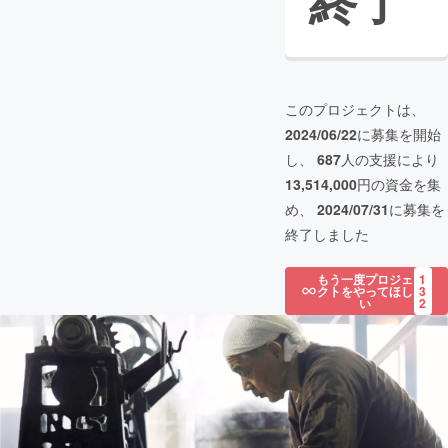
終了
このプロジェクトは、
2024/06/22
に募集を開始
し、
687
人の支援により
13,514,000
円の資金を集
め、
2024/07/31
に募集を
終了しました
もう一度プロジェ
1
クトをやってほし
3
い
2