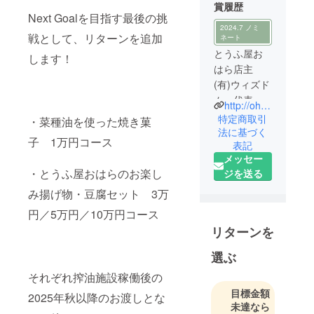
賞履歴
Next Goalを目指す最後の挑
2024.7 ノミ
戦として、リターンを追加
ネート
とうふ屋お
します！
はら店主
(有)ウィズド
ム 代表取
http://ohara21.com
締役
特定商取引
・菜種油を使った焼き菓
１９５９年
法に基づく
子 1万円コース
表記
香川県生ま
メッセー
れ。転勤族
・とうふ屋おはらのお楽し
ジを送る
の親の関係
で小中で転
み揚げ物・豆腐セット 3万
校８回。大
円／5万円／10万円コース
阪府立天王
リターンを
寺高校ラグ
ビー部。京
選ぶ
都大学法学
それぞれ搾油施設稼働後の
部卒。東京
目標金額
2025年秋以降のお渡しとな
で、映像制
未達なら