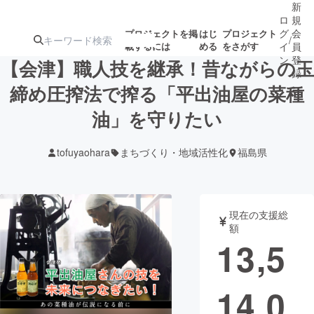
新
ロ
規
グ
会
プロジェクトを掲
はじ
プロジェクト
/
載するには
める
をさがす
イ
員
ン
登
【会津】職人技を継承！昔ながらの玉
録
締め圧搾法で搾る「平出油屋の菜種
油」を守りたい
人気のプロ
注目のリ
注目の新着プロ
募集終了が近いプ
もうすぐ公開
ジェクト
ターン
ジェクト
ロジェクト
されます
tofuyaohara
まちづくり・地域活性化
福島県
アート・写真
音楽
現在の支援総
テクノロジー・ガジェット
ゲーム・サ
額
13,5
映像・映画
書籍・雑誌
14,0
ビジネス・起業
チャレンジ