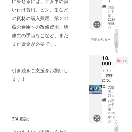
に乗せるには、ナタネの買
ス 資金
設付近
人
み、掲
面から
のクラ
お届
載サイ
い付け費用、ビン、缶など
ご支援
ウド
け予
ズ 12ポ
いただ
定：
ファン
イント
の資材の購入費用、第２の
2024
ける方
ディン
（50音
年08
向けに
グ感謝
蔵の倉庫への改修費用、研
順） ・
こ
月
なりま
の
掲示板
支援
リ
す。 ■
タ
修生の手当などなど、まだ
にお名
時、希
ー
感謝の
ン
前掲載
詳細を見る
望の方
を
まだ資金が必要です。
気持ち
選
（希望
は備考
択
を込め
す
者の
欄に掲
る
て、お
み、匿
載を希
10,
礼の
名可）
望され
残り19
000
メッ
・掲載
円
るお名
セージ
期間：
前とふ
引き続きご支援をお願いし
！！！
をお送
事業が
りがな
好評
りしま
存続す
ます！
をご記
につ
す。 ■
る限り
入くだ
き、限
搾油施
・掲載
支援
さい。
定50
設付近
方法：
者：
■プロ
セット
のクラ
31人
文字の
ジェク
追
ウド
み、掲
お届
ト進捗
加 ！
------------------------------------
ファン
け予
載サイ
レポー
！！
定：
ディン
ズ 12ポ
トメー
【プラ
2025
グ感謝
イント
ルを毎
年12
ン２】
7/4 追記
掲示板
（50音
月送信
こ
月
菜種油
の
にお名
順） ・
しま
リ
を使っ
タ
前掲載
支援
す。
ー
みなさまのご支援に心から
た焼き