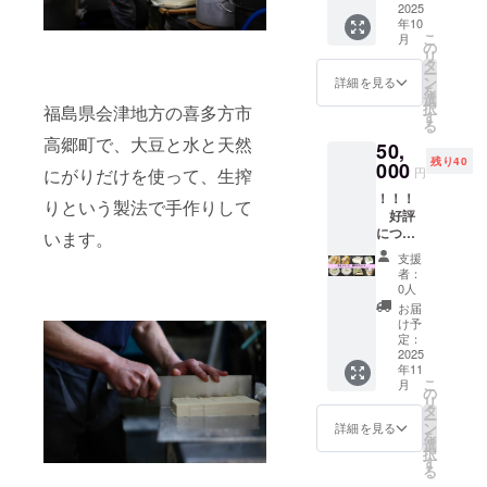
菜種油
2025
げ」、
意書き
リター
年10
を２合
2024年
をご確
ンに貼
こ
月
瓶に詰
度東北
の
認くだ
付され
リ
め、発
豆腐品
タ
さい。
たラベ
ー
送しま
評会 金
ン
詳細を見る
※このプ
ルや注
を
す。ク
賞（木
選
ランは
意書き
択
福島県会津地方の喜多方市
ラウド
綿豆腐
す
10万円
をご確
る
ファン
部門）
コー
認くだ
高郷町で、大豆と水と天然
50,
ディン
の「も
ス、30
さい。
残り40
グ記念
000
めん豆
万円
円
にがりだけを使って、生搾
■菜種油
ラベ
腐」、
コー
を味わ
！！！
ル。発
同じく
りという製法で手作りして
ス、50
うクッ
好評
送は、
金賞
万円
キー
につ
搾油施
います。
（充填
コー
（80g）
き、限
設稼働
豆腐部
ス、100
支援
■感謝の
定40
後の
門）の
者：
万円
気持ち
セット
2025年
「豆幻
0人
コース
を込め
追
秋の予
郷」。
お届
とで同
て、お
加 ！
定にな
発送
け予
じリ
礼の
！！
りま
定：
は、搾
ターン
メッ
【プラ
2025
す。 ※
油施設
内容に
セージ
年11
ン４】
原材料
稼働後
なりま
をお送
こ
月
とうふ
及び添
の
の2025
す。 ■
りしま
リ
屋おは
加物等
タ
年秋以
記念ラ
す。 ■
ー
らのお
の食品
ン
降の予
詳細を見る
ベルの
搾油施
を
楽しみ
表示は
選
定。
菜種油
設付近
択
揚げ
お届け
す
クール
２合瓶
のクラ
る
物・豆
商品の
便なの
（330g)
ウド