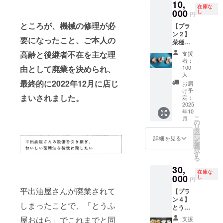
10,
をご記
レポー
産大
り） ・
在費は
載を希
認くだ
ス、30
ス、30
らは、
の「招
在庫な
入くだ
トメー
豆、天
「青寄
各自で
望され
さい。
万円
万円
それに
待
000
し
円
さい。
ルを毎
然にが
せ豆
ご負担
るお名
※このプ
コー
コー
加えて
券」、
ところが、機械の修理が必
【プラ
■プロ
月送信
り、国
腐」1丁
くださ
前とふ
ランは5
ス、50
ス、50
「青寄
クラウ
ン２】
ジェク
しま
産味噌
（ 原材
い。 ・
りがな
万円
万円
万円
せ豆
ドファ
要になったこと、ご本人の
菜種油
ト進捗
す。
など）
料:国産
支援者
をご記
コー
コー
コー
腐」、
ンディ
を使っ
レポー
・「五
青大
様との
入くだ
ス、10
ス、100
ス、100
「白寄
ング記
高齢と後継者不在を主な理
支援
た焼き
トメー
島の自
豆、天
連絡方
さい。
万円
万円
万円
せ豆
念ラベ
者：
菓子 1
ルを毎
然海
然にが
法：詳
■プロ
コー
コース
コース
腐」、
ルの菜
由として廃業を決められ、
100
万円
月送信
塩」
り） ・
細は
ジェク
ス、30
とで同
とで同
「まる
種油２
人
コース
最終的に2022年12月に店じ
しま
100g（
「白寄
メール
ト進捗
万円
じリ
じリ
でプリ
合瓶２
お届
出来上
す。
原材料:
せ豆
で連絡
レポー
コー
ターン
ターン
ン」、
本を送
け予
まいされました。
がった
定：
海水
腐」1丁
しま
トメー
ス、50
内容に
内容に
「豆腐
りま
2025
菜種油
（五島
（ 原材
す。 ----
ルを毎
万円
なりま
なりま
の味噌
す。招
年10
を使っ
近
料:国産
-----------
月送信
コー
す。 ----
す ■記
漬
待券は
こ
月
た焼き
の
海））
大豆、
-----------
しま
ス、100
-----------
念ラベ
け」、
下記
リ
菓子
タ
■感謝の
天然に
-----------
す。
万円
-----------
ルの菜
「五島
A~Cの
ー
「菜種
ン
気持ち
がり）
-----------
コース
-----------
種油２
の自然
いずれ
詳細を見る
を
油を味
選
を込め
・「ま
-----------
とで同
-----------
合瓶
海塩
か1回で
択
わう
す
て、お
るでプ
--- ■イ
じリ
-----------
（330g)
100g」
お使い
る
クッ
礼の
リン」1
ベン
ターン
--- A.
10本 ■
。発送
いただ
30,
キー
メッ
個（ 原
ト・体
内容に
オープ
感謝の
は、ク
けま
在庫な
000
（80g）
し
セージ
材料:国
験会へ
なりま
ニング
気持ち
ラウド
す。招
円
」
をお送
産青大
の招待
す。 ■
イベン
を込め
ファン
待券は
平出油屋さんが廃業されて
【プラ
（「食
りしま
豆、天
券 １
お楽し
ト（搾
て、お
ディン
菜種油
ン４】
堂つき
す。 ■
然にが
枚 ■菜
み揚げ
油見学
礼の
グ終了
ととも
しまったことで、「とうふ
とうふ
とおひ
搾油施
り） ・
種油２
物・豆
と豆腐
メッ
後から
に発送
屋おは
さま」
設付近
「豆腐
合瓶
腐セッ
料理
セージ
2024年
しま
屋おはら」でこれまでと同
支援
らのお