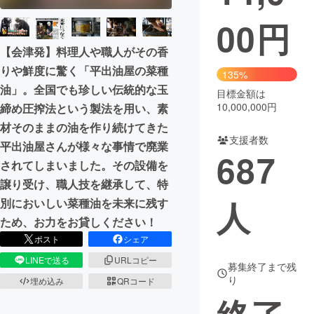
00
円
まちづくり・地域活性化
【会津発】料理人や職人がその香
りや鮮度に驚く「平出油屋の菜種
CAMPFIRE for Social Good
CAMPFIRE Creation
135%
油」。全国でも珍しい伝統的な玉
CAMPFIREふるさと納税
machi-ya
コミュニティ
目標金額は
10,000,000円
締め圧搾法という製法を用い、素
材そのままの油を作り続けてきた
支援者数
平出油屋さんが様々な事情で廃業
687
されてしまいました。その設備を
譲り受け、職人技を継承して、特
人
別においしい菜種油を未来に残す
ため、お力をお貸しください！
ポスト
シェア
LINEで送る
URLコピー
募集終了まで残
り
埋め込み
QRコード