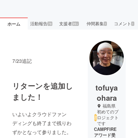
活動報告
支援者
仲間募集
コメント
ホーム
78
99+
1
1
7/23追記
リターンを追加し
tofuya
ました！
ohara
福島県
初めてのプ
いよいよクラウドファン
ロジェクト
ディングも終了まで残りわ
です
CAMPFIRE
ずかとなって参りました。
アワード受