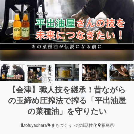
【会津】職人技を継承！昔ながら
の玉締め圧搾法で搾る「平出油屋
の菜種油」を守りたい
tofuyaohara
まちづくり・地域活性化
福島県