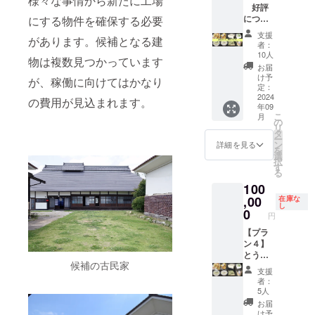
様々な事情から新たに工場
設付近
（50音
レポー
個（ 原
験会へ
内容に
--- A.
好評
豆腐品
豆腐部
表示は
のクラ
順） ・
トメー
材料:国
の招待
なりま
オープ
につ
にする物件を確保する必要
評会 金
門）の
お届け
ウド
支援
ルを毎
産青大
券 １
す。 ■
ニング
き、限
賞（木
「豆幻
商品の
支援
ファン
時、希
月送信
豆、天
枚 ■菜
お楽し
イベン
があります。候補となる建
定10
綿豆腐
郷」。
ラベル
者：
ディン
望の方
しま
然にが
種油２
み揚げ
ト（搾
セット
部門）
発送は
10人
に表記
グ感謝
物は複数見つかっています
は備考
す。
り） ・
合瓶
物・豆
油見学
追
の「も
最初の
されま
お届
掲示板
欄に掲
「豆腐
（330g)
腐セッ
と豆腐
加 ！
めん豆
10セッ
け予
す。 商
が、稼働に向けてはかなり
にお名
載を希
の味噌
２本 ■
ト ・
料理
！！
腐」、
定：
トの発
品開封
前掲載
望され
漬け」1
感謝の
「厚揚
付）
【プラ
2024
同じく
送完了
の費用が見込まれます。
前には
（希望
るお名
丁（原
気持ち
げ」３
※2025
年09
ン４】
金賞
後の
必ずお
者の
こ
前とふ
材料:国
を込め
本入（
年10月
月
とうふ
（充填
の
2024年
届けの
み、匿
リ
りがな
産大
て、お
原材料:
頃に喜
屋おは
豆腐部
タ
内。
リター
名可）
ー
をご記
豆、天
礼の
国産大
多方市
らのお
門）の
ン
クール
詳細を見る
ンに貼
・掲載
を
入くだ
然にが
メッ
豆、天
内で開
楽しみ
「豆幻
選
便なの
付され
期間：
択
さい。
り、国
セージ
然にが
催 B.
揚げ
郷」。5
す
で、お
たラベ
事業が
る
■プロ
産味噌
をお送
り、菜
油絞り
物・豆
万円か
受け取
ルや注
存続す
ジェク
など）
りしま
種油）
体験
100
腐セッ
らは、
りの日
意書き
る限り
ト進捗
・「五
す。 ■
・「生
※2025
ト 5万
,00
それに
在庫な
程を
をご確
・掲載
レポー
島の自
搾油施
揚げ」6
年10月
し
円コー
加えて
0
メール
認くだ
円
方法：
トメー
然海
設付近
個入り
以降に
ス 最後
「青寄
で相談
さい。
文字の
ルを毎
塩」
のクラ
（ 原材
喜多方
の平出
【プラ
せ豆
させて
※このプ
み、掲
月送信
100g（
ウド
料:国産
市内で
油を使
ン４】
腐」、
いただ
ランは5
載サイ
しま
原材料:
ファン
大豆、
開催 C.
用した
とうふ
「白寄
きま
万円
ズ 12ポ
す。
海水
ディン
天然に
見学イ
候補の古民家
「厚揚
屋おは
せ豆
す。 ※
コー
支援
イント
（五島
グ感謝
がり、
ベント
げ」、
らのお
腐」、
原材料
ス、10
者：
（50音
近
掲示板
菜種
（豆腐
「生揚
楽しみ
「まる
及び添
5人
万円
順） ・
海））
にお名
油） ・
料理
げ」、
揚げ
でプリ
加物等
コー
お届
支援
■感謝の
前掲載
「もめ
付）
2024年
物・豆
ン」、
の食品
け予
ス、30