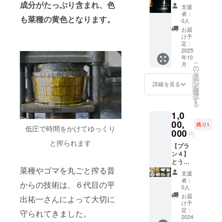
然海
（330g)
揚げ」6
さい。
万円
ス、100
コース
せ豆
ルの菜
合瓶
成分がたっぷり含まれ、色
支援
塩」
２本 ■
個入り
■プロ
コー
万円
とで同
腐」、
種油２
（330g)
者：
も菜種の黄色となります。
100g（
感謝の
（ 原材
ジェク
ス、30
コース
じリ
「まる
合瓶２
100
0人
原材料:
気持ち
料:国産
ト進捗
万円
とで同
ターン
でプリ
本を送
万円
お届
海水
を込め
大豆、
レポー
コー
じリ
内容に
ン」、
りま
コース
け予
（五島
て、お
天然に
トメー
ス、50
ターン
なりま
「豆腐
す。招
出来上
定：
近
礼の
がり、
ルを毎
万円
内容に
す。 ■
の味噌
待券は
がった
2025
年10
海））
メッ
菜種
月送信
コー
なりま
記念ラ
漬
下記
菜種油
こ
月
■感謝の
セージ
油） ・
しま
ス、100
す。 ----
ベルの
け」、
A~Cの
を２合
の
リ
気持ち
をお送
「もめ
す。
万円
-----------
菜種油
「五島
いずれ
瓶に詰
タ
ー
を込め
りしま
ん豆
コース
-----------
２合瓶
の自然
か1回で
め、発
ン
詳細を見る
を
て、お
す。 ■
腐」1丁
とで同
-----------
（330g)
海塩
お使い
送しま
選
択
礼の
搾油施
（ 原材
じリ
-----------
10本 ■
100g」
いただ
す。ク
す
る
メッ
設付近
料:国産
ターン
-----------
感謝の
。発送
けま
ラウド
1,0
セージ
のクラ
大豆、
内容に
--- A.
気持ち
は、ク
す。招
ファン
をお送
ウド
天然に
なりま
オープ
を込め
ラウド
待券は
ディン
00,
残り1
低圧で時間をかけてゆっくり
りしま
ファン
がり）
す。 ■
ニング
て、お
ファン
菜種油
グ記念
000
円
す。 ■
ディン
・「豆
お楽し
イベン
礼の
ディン
ととも
ラベ
と搾られます
搾油施
グ感謝
幻郷」1
み揚げ
ト（搾
メッ
グ終了
に発送
ル。発
【プラ
設付近
掲示板
丁（ 原
物・豆
油見学
セージ
後から
しま
送は、
ン４】
のクラ
にお名
材料:国
腐セッ
と豆腐
をお送
2024年
す。発
搾油施
とうふ
菜種やゴマを丸ごと搾る昔
ウド
前掲載
産青大
ト ・
料理
りしま
内。
送は、
設稼働
屋おは
支援
ファン
（希望
豆、天
「厚揚
付）
す。 ■
クール
搾油施
後の
らのお
者：
からの技術は、６代目の平
ディン
者の
然にが
げ」３
※2025
搾油施
便なの
設稼働
2025年
楽しみ
0人
グ感謝
み、匿
り） ・
本入（
年10月
設付近
で、お
後の
秋の予
揚げ
お届
出祐一さんによって大切に
掲示板
名可）
「青寄
原材料:
頃に喜
のクラ
受け取
2025年
定にな
物・豆
け予
にお名
・掲載
せ豆
国産大
多方市
ウド
りの日
秋の予
りま
腐セッ
定：
守られてきました。
前掲載
期間：
腐」1丁
豆、天
内で開
ファン
程を
定。 ※
す。 ※
ト 100
2024