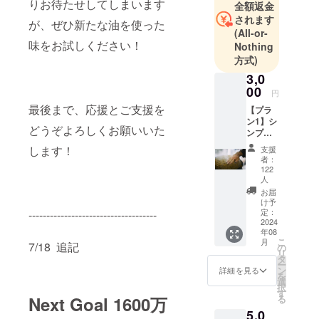
作会社勤
りお待たせしてしまいます
全額返金
務、マーケ
されます
が、ぜひ新たな油を使った
(All-or-
ティングリ
味をお試しください！
Nothing
サーチ会社
方式)
勤務、非営
3,0
利団体勤
00
円
務、情報
最後まで、応援とご支援を
【プラ
サービス事
ン1】シ
業の有限会
どうぞよろしくお願いいた
ンプル
社ウィズド
に応
します！
支援
援
ムの設立
者：
3000円
122
（のちに家
コース
人
庭の事情で
資金面
お届
からご
け予
事業を売却
支援い
定：
------------------------------------
し休眠会社
2024
ただけ
年08
る方向
に）、広告
こ
月
7/18 追記
けにな
の
代理店勤務
リ
りま
タ
ー
などを経
す。 ■
ン
詳細を見る
を
感謝の
選
て、４０歳
択
気持ち
す
る
Next Goal 1600万
の時に移住
を込め
5,0
先の会津で
て、お