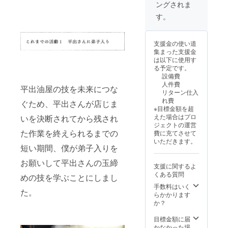
・掲載
をご記
料:国産
-----------
ングされま
ン」、
郷」。5
す。 ※
万円
・「生
方法：
入くだ
大豆、
-----------
「豆腐
万円か
原材料
コー
す。
揚げ」6
文字の
さい。
天然に
-----------
の味噌
らは、
及び添
ス、50
個入り
み、掲
■プロ
がり）
-----------
漬
それに
加物等
万円
（ 原材
載サイ
ジェク
・「ま
-----------
け」、
加えて
の食品
コー
料:国産
支援金の使い道
ズ 12ポ
ト進捗
るでプ
--- ■イ
「五島
「青寄
表示は
ス、100
大豆、
集まった支援金
イント
レポー
リン」1
ベン
の自然
せ豆
お届け
万円
天然に
は以下に使用す
（50音
トメー
個（ 原
ト・体
海塩
腐」、
商品の
コース
がり、
る予定です。
順） ・
ルを毎
材料:国
験会へ
100g」
「白寄
ラベル
とで同
菜種
設備費
支援
月送信
産青大
の招待
。発送
せ豆
に表記
じリ
油） ・
人件費
時、希
しま
豆、天
券 １
は最初
腐」、
されま
平出油屋の技を未来につな
ターン
「もめ
リターン仕入
望の方
す。
然にが
枚 ■菜
の10
「まる
す。 商
内容に
ん豆
れ費
は備考
り） ・
種油２
ぐため、平出さんが店じま
セット
でプリ
品開封
なりま
腐」1丁
※目標金額を超
欄に掲
「豆腐
合瓶
の発送
ン」、
前には
す。 ■
（ 原材
えた場合はプロ
載を希
の味噌
（330g)
いを決断されてから残され
完了後
「豆腐
必ずお
お楽し
料:国産
ジェクトの運営
望され
漬け」1
２本 ■
の2024
の味噌
届けの
み揚げ
大豆、
た作業を終えられるまでの
費に充てさせて
るお名
丁（原
感謝の
年内。
漬
リター
物・豆
天然に
いただきます。
前とふ
材料:国
気持ち
クール
け」、
ンに貼
腐セッ
がり）
短い期間、僕が弟子入りを
りがな
産大
を込め
便なの
「五島
付され
ト ・
・「豆
をご記
豆、天
て、お
で、お
の自然
たラベ
お願いして平出さんの玉締
「厚揚
幻郷」1
支援に関するよ
入くだ
然にが
礼の
受け取
海塩
ルや注
げ」３
丁（ 原
くある質問
さい。
り、国
メッ
りの日
100g」
めの技を学ぶことにしまし
意書き
本入（
材料:国
■プロ
産味噌
セージ
程を
。発送
をご確
手数料はいく
原材料:
産青大
ジェク
など）
をお送
た。
メール
は、ク
認くだ
らかかります
国産大
豆、天
ト進捗
・「五
りしま
で相談
ラウド
さい。
か？
豆、天
然にが
レポー
島の自
す。 ■
させて
ファン
※このプ
然にが
り） ■
トメー
然海
搾油施
いただ
ディン
ランは5
目標金額に届
り、菜
感謝の
ルを毎
塩」
設付近
きま
グ終了
万円
かなかった場
種油）
気持ち