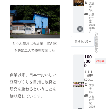
「豆幻
後の
ト・体
万円
たラベ
存続す
支援
欄に掲
郷」。5
2025年
験会へ
コース
ルや注
者：
る限り
載を希
万円か
秋の予
の招待
とで同
意書き
5人
・掲載
望され
らは、
定にな
券
じリ
をご確
お届
方法：
るお名
それに
りま
＋ 菜
ターン
認くだ
け予
文字の
前とふ
加えて
す。 ※
種油２
内容に
定：
さい。
み、掲
りがな
「青寄
原材料
合瓶
2025
なりま
※このプ
載サイ
をご記
年10
せ豆
及び添
（330g)
す。 ■
ランは5
ズ 12ポ
入くだ
こ
月
腐」、
加物等
２本
記念ラ
の
万円
イント
さい。
リ
「白寄
の食品
10万円
ベルの
タ
コー
（50音
■プロ
ー
せ豆
表示は
コース
菜種油
ン
ス、10
詳細を見る
順） ・
とうふ屋おはら店舗 空き家
ジェク
を
腐」、
お届け
イベン
２合瓶
選
万円
支援
ト進捗
択
「まる
商品の
トや体
（330g)
す
コー
を夫婦二人で修理改装した
時、希
レポー
る
でプリ
ラベル
験会へ
5本 ■感
ス、30
望の方
トメー
100
ン」、
に表記
の「招
謝の気
万円
は備考
ルを毎
「豆腐
されま
待
,00
持ちを
コー
残り30
欄に掲
月送信
の味噌
す。 商
券」、
込め
0
ス、50
載を希
円
しま
漬
品開封
クラウ
て、お
万円
望され
す。
け」、
前には
ドファ
！！！
礼の
コー
るお名
創業以来、日本一おいしい
「五島
必ずお
ンディ
好評
メッ
ス、100
前とふ
の自然
届けの
ング記
につ
セージ
万円
豆腐づくりを目指し改良と
りがな
海塩
リター
念ラベ
き、限
をお送
コース
をご記
支援
100g」
ンに貼
ルの菜
定30
りしま
研究を重ねるということを
とで同
者：
入くだ
。発送
付され
種油２
セット
す。 ■
じリ
0人
さい。
は、搾
たラベ
合瓶２
追
繰り返しています。
搾油施
ターン
お届
■プロ
油施設
ルや注
本を送
加 ！
設付近
内容に
け予
ジェク
稼働後
意書き
りま
！！
のクラ
定：
なりま
ト進捗
の2025
をご確
す。招
【プラ
2025
ウド
す。 ■
レポー