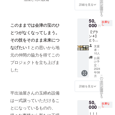
タ
前には
望の方
りしま
事業が
・「豆
通費や
イント
リター
意書き
ー
らのお
門）の
ン
詳細を見る
必ずお
は備考
す。 ■
存続す
幻郷」1
滞在
（50音
ンに貼
をご確
を
楽しみ
「豆幻
選
届けの
欄に掲
搾油施
る限り
丁（ 原
費：支
順） ・
付され
認くだ
択
揚げ
郷」。
す
リター
載を希
設付近
・掲載
材料:国
援者様
支援
たラベ
さい。
る
物・豆
発送
ンに貼
望され
のクラ
方法：
産青大
の交通
時、希
ルや注
※このプ
50,
腐セッ
は、ク
付され
るお名
ウド
文字の
豆、天
費や滞
望の方
意書き
ランは
在庫な
ト 3万
000
このままでは会津の宝のひ
ラウド
し
たラベ
円
前とふ
ファン
み、掲
然にが
在費は
は備考
をご確
10万円
円コー
ファン
ルや注
りがな
ディン
載サイ
り） ・
各自で
欄に掲
認くだ
コー
【プラ
とつがなくなってしまう。
ス 最後
ディン
意書き
をご記
グ感謝
ズ 12ポ
「青寄
ご負担
載を希
さい。
ス、30
ン４】
の平出
グ終了
をご確
入くだ
掲示板
イント
せ豆
くださ
望され
※このプ
万円
その技をそのまま未来につ
とうふ
油を使
後から
認くだ
さい。
にお名
（50音
腐」1丁
い。 ・
るお名
ランは5
コー
屋おは
用した
2024年
さい。
支援
■プロ
前掲載
順） ・
（ 原材
支援者
前とふ
万円
ス、50
なげたい！
との思いから地
らのお
「厚揚
内。
者：
■菜種油
ジェク
（希望
支援
料:国産
様との
りがな
コー
万円
楽しみ
げ」、
クール
10人
元の仲間の協力を得てこの
を味わ
ト進捗
者の
時、希
青大
連絡方
をご記
ス、10
コー
揚げ
「生揚
便なの
お届
うクッ
レポー
み、匿
望の方
豆、天
法：詳
入くだ
万円
ス、100
物・豆
げ」、
で、お
け予
プロジェクトを立ち上げま
キー
トメー
名可）
は備考
然にが
細は
さい。
コー
万円
腐セッ
2024年
定：
受け取
（80g）
ルを毎
・掲載
欄に掲
り） ・
メール
■プロ
ス、30
コース
ト 5万
2024
した
度東北
りの日
■感謝の
月送信
期間：
載を希
「白寄
で連絡
ジェク
万円
とで同
年08
円コー
豆腐品
程を
気持ち
しま
事業が
望され
せ豆
しま
ト進捗
コー
じリ
こ
月
ス 最後
評会 金
の
メール
を込め
す。
存続す
るお名
腐」1丁
す。 ----
レポー
ス、50
ターン
リ
の平出
賞（木
タ
で相談
て、お
る限り
前とふ
（ 原材
-----------
トメー
万円
内容に
ー
油を使
綿豆腐
ン
させて
詳細を見る
礼の
・掲載
りがな
料:国産
-----------
ルを毎
コー
なりま
を
用した
部門）
選
いただ
メッ
方法：
をご記
大豆、
-----------
月送信
ス、100
す。 ----
択
平出油屋さんの玉締め設備
「厚揚
の「も
す
きま
セージ
文字の
入くだ
天然に
-----------
しま
万円
-----------
る
げ」、
めん豆
す。 ※
をお送
は一式譲っていただけるこ
み、掲
さい。
がり）
-----------
す。
コース
-----------
50,
「生揚
腐」、
原材料
りしま
在庫な
載サイ
■プロ
・「ま
--- ■イ
とで同
-----------
げ」、
000
同じく
し
及び添
とになっているものの、
円
す。 ■
ズ 12ポ
ジェク
るでプ
ベン
じリ
-----------
2024年
金賞
加物等
搾油施
イント
ト進捗
リン」1
ト・体
ターン
-----------
！！！
度東北
（充填
の食品