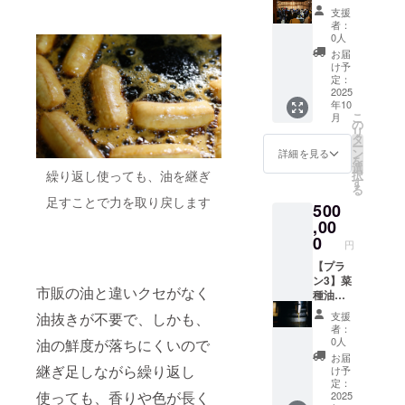
じリ
・掲載
ス、100
の自然
リター
賞（木
ト・体
グ感謝
支援
ターン
方法：
万円
海塩
ンに貼
綿豆腐
験会へ
掲示板
者：
内容に
文字の
コース
100g」
付され
部門）
の招待
にお名
0人
なりま
み、掲
とで同
。発送
たラベ
の「も
券
前掲載
お届
す。 ■
載サイ
じリ
は、搾
ルや注
めん豆
＋ 菜
（希望
け予
お楽し
ズ 12ポ
ターン
油施設
意書き
腐」、
種油２
定：
者の
み揚げ
イント
内容に
稼働後
をご確
同じく
合瓶
2025
み、匿
年10
物・豆
（50音
なりま
の2025
認くだ
金賞
（330g)
名可）
こ
月
腐セッ
順） ・
す。 ----
年秋以
さい。
（充填
２本
の
・掲載
リ
ト ・
支援
-----------
降の予
※このプ
豆腐部
30万円
タ
期間：
ー
「厚揚
時、希
-----------
定。
ランは
門）の
コース
ン
事業が
詳細を見る
を
げ」３
望の方
-----------
クール
10万円
「豆幻
イベン
選
存続す
択
繰り返し使っても、油を継ぎ
本入（
は備考
-----------
便なの
コー
郷」。5
トや体
す
る限り
る
原材料:
欄に掲
-----------
で、お
ス、30
万円か
験会へ
・掲載
足すことで力を取り戻します
500
国産大
載を希
--- A.
受け取
万円
らは、
の「招
方法：
豆、天
望され
オープ
りの日
コー
それに
待
,00
文字の
然にが
るお名
ニング
程を
ス、50
加えて
券」、
0
み、掲
円
り、菜
前とふ
イベン
メール
万円
「青寄
クラウ
載サイ
種油）
りがな
ト（搾
で相談
コー
せ豆
ドファ
【プラ
ズ 12ポ
・「生
をご記
油見学
させて
ス、100
腐」、
ンディ
ン3】菜
イント
市販の油と違いクセがなく
揚げ」6
入くだ
と豆腐
いただ
万円
「白寄
ング記
種油２
（50音
個入り
さい。
料理
きま
コース
せ豆
念ラベ
合瓶
順） ・
支援
油抜きが不要で、しかも、
（ 原材
■プロ
付）
す。 ※
とで同
腐」、
ルの菜
（330g)
支援
者：
料:国産
ジェク
※2025
原材料
じリ
「まる
種油２
50万
時、希
0人
油の鮮度が落ちにくいので
大豆、
ト進捗
年10月
及び添
ターン
でプリ
合瓶２
円コー
望の方
お届
天然に
レポー
頃に喜
加物等
内容に
ン」、
本を送
ス 出来
継ぎ足しながら繰り返し
は備考
け予
がり、
トメー
多方市
の食品
なりま
「豆腐
りま
上がっ
定：
欄に掲
使っても、香りや色が長く
菜種
ルを毎
内で開
表示は
す ■記
の味噌
す。招
た菜種
2025
載を希