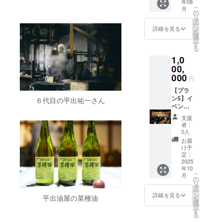
年08
（希望
事業が
（ 原材
然にが
催 B.
ディン
メール
原材料
原材料
万円
こ
月
者の
存続す
料:国産
り、菜
油絞り
グ感謝
で相談
及び添
及び添
コース
の
リ
み、匿
る限り
青大
種油）
体験
掲示板
させて
加物等
加物等
最後の
タ
ー
名可）
・掲載
豆、天
・「生
※2025
にお名
いただ
の食品
の食品
平出油
ン
詳細を見る
を
・掲載
方法：
然にが
揚げ」6
年10月
前掲載
きま
表示は
表示は
を使用
選
択
期間：
文字の
り） ・
個入り
以降に
（希望
す。 ※
お届け
お届け
した
す
る
事業が
み、掲
「白寄
（ 原材
喜多方
者の
原材料
商品の
商品の
「厚揚
1,0
存続す
載サイ
せ豆
料:国産
市内で
み、匿
及び添
ラベル
ラベル
げ」、
る限り
ズ 12ポ
腐」1丁
大豆、
開催 C.
名可）
加物等
に表記
に表記
「生揚
00,
・掲載
イント
（ 原材
天然に
見学イ
・掲載
の食品
されま
されま
げ」、
000
円
方法：
（50音
料:国産
がり、
ベント
期間：
表示は
す。 商
す。 商
2024年
文字の
順） ・
大豆、
菜種
（豆腐
事業が
お届け
品開封
品開封
度東北
【プラ
み、掲
支援
天然に
油） ・
料理
存続す
商品の
前には
前には
豆腐品
ン5】イ
６代目の平出祐一さん
載サイ
時、希
がり）
「もめ
付）
る限り
ラベル
必ずお
必ずお
評会 金
ベン
ズ 12ポ
望の方
・「ま
ん豆
※2025
・掲載
に表記
届けの
届けの
賞（木
ト・体
支援
イント
は備考
るでプ
腐」1丁
年10月
方法：
されま
リター
リター
綿豆腐
験会へ
者：
（50音
欄に掲
リン」1
（ 原材
以降に
文字の
す。 商
ンに貼
ンに貼
部門）
の招待
0人
順） ・
載を希
個（ 原
料:国産
喜多方
み、掲
品開封
付され
付され
の「も
券
お届
支援
望され
材料:国
大豆、
市内で
載サイ
前には
たラベ
たラベ
めん豆
＋ 菜
け予
時、希
るお名
産青大
天然に
開催 ・
ズ 12ポ
必ずお
ルや注
ルや注
腐」、
種油２
定：
望の方
前とふ
豆、天
がり）
支援者
イント
届けの
意書き
意書き
同じく
合瓶
2025
年10
は備考
りがな
然にが
・「豆
様の交
（50音
リター
をご確
をご確
金賞
（330g)
こ
月
欄に掲
をご記
り） ・
幻郷」1
通費や
順） ・
ンに貼
認くだ
認くだ
（充填
２本
の
リ
載を希
入くだ
「豆腐
丁（ 原
滞在
支援
付され
さい。
さい。
豆腐部
100万円
タ
ー
望され
さい。
の味噌
材料:国
費：支
時、希
たラベ
※このプ
※このプ
門）の
コース
ン
詳細を見る
平出油屋の菜種油
を
るお名
■プロ
漬け」1
産青大
援者様
望の方
ルや注
ランは
ランは
「豆幻
イベン
選
択
前とふ
ジェク
丁（原
豆、天
の交通
は備考
意書き
10万円
10万円
郷」。5
トや体
す
る
りがな
ト進捗
材料:国
然にが
費や滞
欄に掲
をご確
コー
コー
万円か
験会へ