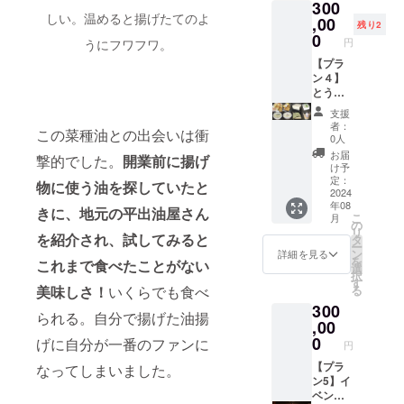
300
必ずお
気持ち
商品の
の「も
ンディ
欄に掲
料:国産
しい。温めると揚げたてのよ
届けの
を込め
ラベル
めん豆
ング記
,00
載を希
大豆、
残り2
リター
て、お
に表記
腐」、
念ラベ
望され
0
天然に
円
うにフワフワ。
ンに貼
礼の
されま
同じく
ル。発
るお名
がり）
付され
メッ
す。 商
金賞
送は、
【プラ
前とふ
・「豆
たラベ
セージ
品開封
（充填
搾油施
ン４】
りがな
幻郷」1
ルや注
をお送
前には
豆腐部
設稼働
とうふ
をご記
丁（ 原
意書き
りしま
必ずお
門）の
後の
屋おは
入くだ
材料:国
支援
をご確
す。 ■
届けの
「豆幻
2025年
らのお
さい。
産青大
者：
この菜種油との出会いは衝
認くだ
搾油施
リター
郷」。5
秋の予
楽しみ
■プロ
豆、天
0人
さい。
設付近
ンに貼
万円か
定にな
揚げ
ジェク
然にが
お届
撃的でした。
開業前に揚げ
※このプ
のクラ
付され
らは、
りま
物・豆
ト進捗
り） ■
け予
ランは5
ウド
たラベ
それに
す。 ※
腐セッ
レポー
定：
感謝の
物に使う油を探していたと
万円
ファン
ルや注
加えて
原材料
ト 30
2024
トメー
気持ち
年08
コー
ディン
意書き
「青寄
及び添
万円
ルを毎
を込め
きに、地元の平出油屋さん
こ
月
ス、10
グ感謝
をご確
せ豆
加物等
コース
月送信
の
て、お
リ
万円
掲示板
認くだ
腐」、
の食品
最後の
を紹介され、試してみると
しま
タ
礼の
ー
コー
にお名
さい。
「白寄
表示は
平出油
す。
ン
メッ
詳細を見る
を
これまで食べたことがない
ス、30
前掲載
※このプ
せ豆
お届け
を使用
選
セージ
択
万円
（希望
ランは
腐」、
商品の
した
す
をお送
る
美味しさ！
いくらでも食べ
コー
者の
10万円
「まる
ラベル
「厚揚
りしま
300
ス、50
み、匿
コー
でプリ
に表記
げ」、
す。 ■
られる。自分で揚げた油揚
万円
名可）
ス、30
ン」、
されま
「生揚
,00
搾油施
コー
・掲載
万円
「豆腐
す。 商
げ」、
0
設付近
げに自分が一番のファンに
円
ス、100
期間：
コー
の味噌
品開封
2024年
のクラ
万円
事業が
ス、50
漬
前には
度東北
【プラ
なってしまいました。
ウド
コース
存続す
万円
け」、
必ずお
豆腐品
ン5】イ
ファン
とで同
る限り
コー
「五島
届けの
評会 金
ベン
ディン