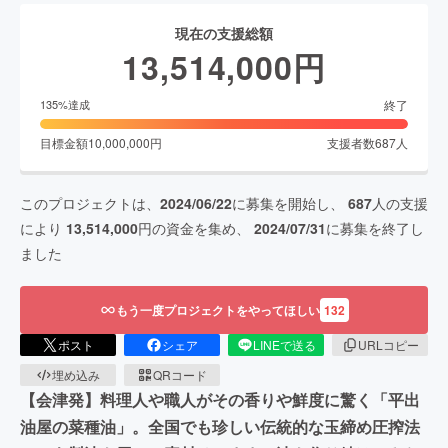
現在の支援総額
13,514,000
円
終了
135
%達成
目標金額
10,000,000
円
支援者数
687
人
このプロジェクトは、
2024/06/22
に募集を開始し、
687
人の支援
により
13,514,000
円の資金を集め、
2024/07/31
に募集を終了し
ました
もう一度プロジェクトをやってほしい
132
ポスト
シェア
LINEで送る
URLコピー
埋め込み
QRコード
【会津発】料理人や職人がその香りや鮮度に驚く「平出
油屋の菜種油」。全国でも珍しい伝統的な玉締め圧搾法