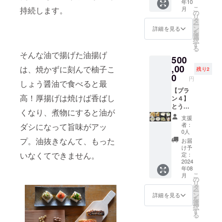
年10
油） ・
月送信
催 B.
お届け
念ラベ
漬
待券は
油を２
望され
こ
月
持続します。
「もめ
しま
油絞り
商品の
ルの菜
け」、
下記
合瓶に
の
るお名
リ
ん豆
す。
体験
ラベル
種油２
「五島
A~Cの
詰め、
タ
前とふ
ー
腐」1丁
※2025
に表記
合瓶
の自然
いずれ
発送し
ン
りがな
詳細を見る
を
（ 原材
年10月
されま
（330g)
海塩
か1回で
ます。
選
をご記
択
料:国産
以降に
す。 商
10本 ■
100g」
お使い
クラウ
す
入くだ
る
大豆、
喜多方
品開封
感謝の
。発送
いただ
ドファ
さい。
そんな油で揚げた油揚げ
500
天然に
市内で
前には
気持ち
は、ク
けま
ンディ
■プロ
がり）
開催 C.
必ずお
を込め
ラウド
す。招
ング記
,00
は、焼かずに刻んで柚子こ
ジェク
残り2
・「豆
見学イ
届けの
て、お
ファン
待券は
念ラベ
0
ト進捗
円
幻郷」1
ベント
リター
礼の
ディン
菜種油
ル。発
しょう醤油で食べると最
レポー
丁（ 原
（豆腐
ンに貼
メッ
グ終了
ととも
送は、
【プラ
トメー
高！厚揚げは焼けば香ばし
材料:国
料理
付され
セージ
後から
に発送
搾油施
ン４】
ルを毎
産青大
付）
たラベ
をお送
2024年
しま
設稼働
とうふ
月送信
くなり、煮物にすると油が
豆、天
※2025
ルや注
りしま
内。
す。発
後の
屋おは
しま
支援
然にが
年10月
意書き
す。 ■
クール
送は、
2025年
らのお
す。
者：
ダシになって旨味がアッ
り） ・
以降に
をご確
搾油施
便なの
搾油施
秋の予
楽しみ
0人
「青寄
喜多方
認くだ
設付近
で、お
設稼働
定にな
揚げ
プ。油抜きなんて、もった
お届
せ豆
市内で
さい。
のクラ
受け取
後の
りま
物・豆
け予
腐」1丁
開催 ・
※このプ
ウド
りの日
2025年
す。 ※
腐セッ
いなくてできません。
定：
（ 原材
支援者
ランは5
ファン
程を
秋の予
原材料
ト 50
2024
年08
料:国産
様の交
万円
ディン
メール
定。 ※
及び添
万円
こ
月
青大
通費や
コー
グ感謝
で相談
原材料
加物等
コース
の
リ
豆、天
滞在
ス、10
掲示板
させて
及び添
の食品
最後の
タ
ー
然にが
費：支
万円
にお名
いただ
加物等
表示は
平出油
ン
詳細を見る
を
り） ・
援者様
コー
前掲載
きま
の食品
お届け
を使用
選
択
「白寄
の交通
ス、30
（希望
す。 ※
表示は
商品の
した
す
る
せ豆
費や滞
万円
者の
原材料
お届け
ラベル
「厚揚