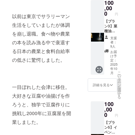
100
腐セッ
ラベル
で、お
２本 ■
ファン
ト 5万
,00
に表記
受け取
感謝の
ディン
円コー
されま
0
りの日
気持ち
円
グ感謝
以前は東京でサラリーマン
ス 搾油
す。 商
程を
を込め
掲示板
施設稼
【プラ
品開封
メール
て、お
にお名
生活をしていましたが体調
働後の
ン3】菜
前には
で相談
礼の
前掲載
菜種油
種油２
必ずお
させて
を崩し退職。食べ物や農業
メッ
（希望
を使用
合瓶
届けの
いただ
セージ
支援
者の
した
（330g)
リター
きま
の本を読み漁る中で衰退す
者：
をお送
み、匿
「厚揚
10万
ンに貼
す。 ※
9人
りしま
名可）
げ」、
円コー
る日本の農業と食料自給率
付され
原材料
お届
す。 ■
・掲載
「生揚
ス 出来
たラベ
及び添
け予
搾油施
期間：
の低さに驚愕しました。
げ」、
上がっ
ルや注
定：
加物等
設付近
事業が
2024年
た菜種
2025
意書き
の食品
のクラ
存続す
年10
度東北
油を２
をご確
表示は
ウド
る限り
こ
月
豆腐品
合瓶に
認くだ
の
お届け
ファン
・掲載
リ
評会 金
詰め、
さい。
タ
商品の
ディン
方法：
ー
賞（木
発送し
※このプ
ン
ラベル
詳細を見る
グ感謝
一目ぼれした会津に移住。
文字の
を
綿豆腐
ます。
ランは
選
に表記
掲示板
み、掲
択
部門）
クラウ
10万円
す
されま
大好きな豆腐や油揚げを作
にお名
載サイ
る
の「も
ドファ
コー
す。 商
前掲載
ズ 12ポ
100
めん豆
ンディ
ス、30
ろうと、独学で豆腐作りに
品開封
（希望
イント
腐」、
ング記
,00
万円
前には
者の
（50音
挑戦し2000年に豆腐屋を開
同じく
念ラベ
コー
0
必ずお
み、匿
円
順） ・
金賞
ル。発
ス、50
届けの
名可）
支援
業しました。
（充填
送は、
【プラ
万円
リター
・掲載
時、希
豆腐部
搾油施
ン5】イ
コー
ンに貼
期間：
望の方
門）の
設稼働
ベン
ス、100
付され
事業が
は備考