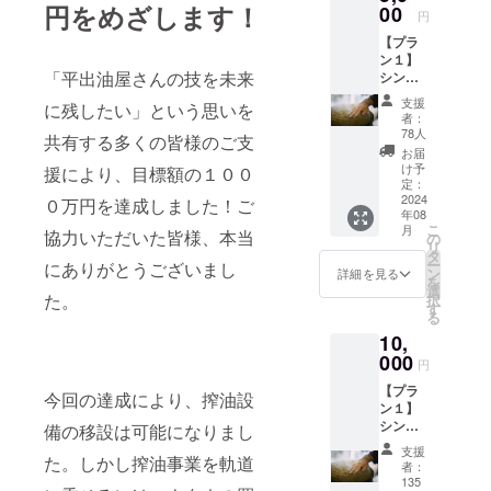
円をめざします！
00
礼の
円
豆腐屋にな
メッ
る。天職と
【プラ
セージ
ン１】
をお送
ふるさとを
「平出油屋さんの技を未来
シンプ
りしま
会津で発
ルに応
す。 ■
支援
に残したい」という思いを
援
見。
搾油施
者：
5000円
設付近
78人
共有する多くの皆様のご支
コース
のクラ
お届
資金面
ウド
け予
援により、目標額の１００
からご
定：
ファン
支援い
2024
０万円を達成しました！ご
ディン
年08
ただけ
グ感謝
こ
月
る方向
協力いただいた皆様、本当
の
掲示板
リ
けにな
タ
にお名
ー
にありがとうございまし
りま
ン
前掲載
詳細を見る
を
す。 ■
選
（希望
た。
択
感謝の
す
者の
る
気持ち
み、匿
10,
を込め
名可）
て、お
000
・掲載
円
礼の
期間：
【プラ
メッ
事業が
今回の達成により、搾油設
ン１】
セージ
存続す
シンプ
をお送
備の移設は可能になりまし
る限り
ルに応
りしま
・掲載
支援
援 1万
た。しかし搾油事業を軌道
す。 ■
方法：
者：
円コー
搾油施
135
文字の