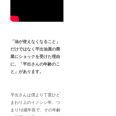
み、匿
望の方
コー
必ずお
国産大
を込め
方法：
名可）
は備考
ス、10
届けの
豆、天
て、お
文字の
・掲載
欄に掲
万円
リター
然にが
礼の
み、掲
期間：
載を希
コー
ンに貼
り、菜
メッ
載サイ
事業が
望され
ス、30
付され
種油）
セージ
ズ 12ポ
存続す
るお名
万円
たラベ
・「生
をお送
イント
る限り
前とふ
コー
ルや注
揚げ」6
りしま
（50音
・掲載
りがな
ス、50
意書き
個入り
す。 ■
順） ・
方法：
をご記
万円
をご確
（ 原材
搾油施
支援
文字の
入くだ
コー
認くだ
料:国産
「油が使えなくなること」
設付近
時、希
み、掲
さい。
ス、100
さい。
大豆、
のクラ
望の方
載サイ
■プロ
万円
※このプ
だけではなく平出油屋の廃
天然に
ウド
は備考
ズ 12ポ
ジェク
コース
ランは5
がり、
ファン
欄に掲
イント
ト進捗
業にショックを受けた理由
とで同
万円
菜種
ディン
載を希
（50音
レポー
じリ
コー
油） ・
グ感謝
望され
に、「平出さんの年齢のこ
順） ・
トメー
ターン
ス、10
「もめ
掲示板
るお名
支援
ルを毎
内容に
万円
ん豆
にお名
前とふ
と」があります。
時、希
月送信
なりま
コー
腐」1丁
前掲載
りがな
望の方
しま
す。 ■
ス、30
（ 原材
（希望
をご記
は備考
す。
お楽し
万円
料:国産
者の
入くだ
欄に掲
み揚げ
コー
大豆、
み、匿
さい。
載を希
物・豆
ス、50
天然に
名可）
■プロ
望され
腐セッ
万円
平出さんは僕より丁度ひと
がり）
・掲載
ジェク
るお名
ト ・
コー
・「豆
期間：
ト進捗
前とふ
まわり上のイノシシ年、つ
「厚揚
ス、100
幻郷」1
事業が
レポー
りがな
げ」３
万円
丁（ 原
存続す
トメー
まり12歳年長で、その年齢
をご記
本入（
コース
材料:国
る限り
ルを毎
入くだ
原材料:
とで同
産青大
・掲載
月送信