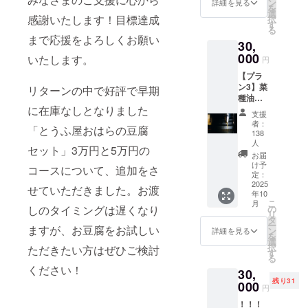
ン
（希望
詳細を見る
時、希
を
菓子 1
選
者の
望の方
感謝いたします！目標達成
択
万円
す
み、匿
は備考
る
コース
名可）
欄に掲
まで応援をよろしくお願い
30,
出来上
・掲載
載を希
がった
000
期間：
いたします。
望され
円
菜種油
事業が
るお名
【プラ
を使っ
存続す
前とふ
ン3】菜
た焼き
リターンの中で好評で早期
る限り
りがな
種油２
菓子
・掲載
をご記
合瓶
に在庫なしとなりました
「菜種
方法：
入くだ
支援
（330g)
油を味
文字の
者：
さい。
「とうふ屋おはらの豆腐
3万円
わう
138
み、掲
■プロ
コース
クッ
人
載サイ
ジェク
セット」3万円と5万円の
出来上
キー
お届
ズ 12ポ
ト進捗
がった
（80g）
け予
イント
コースについて、追加をさ
レポー
菜種油
定：
」
（50音
トメー
2025
を２合
（「食
せていただきました。お渡
順） ・
ルを毎
年10
瓶に詰
堂つき
支援
月送信
こ
月
め、発
の
しのタイミングは遅くなり
とおひ
時、希
しま
リ
送しま
タ
さま」
望の方
す。
ー
ますが、お豆腐をお試しい
す。ク
ン
をはじ
詳細を見る
は備考
を
ラウド
選
め、協
欄に掲
択
ただきたい方はぜひご検討
ファン
す
力店よ
載を希
る
ディン
り提
望され
ください！
30,
グ記念
供）を
るお名
残り31
000
ラベ
送りま
円
前とふ
ル。発
す。発
りがな
！！！
送は、
送は、