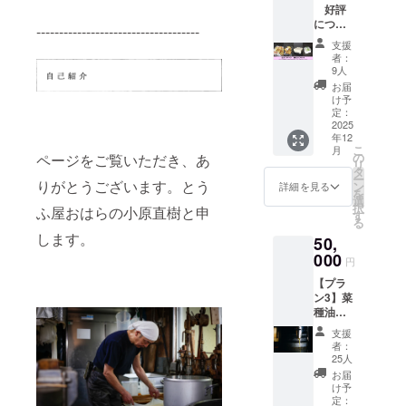
をご記
好評
搾油施
搾油施
入くだ
につ
設稼働
設稼働
------------------------------------
さい。
き、限
後の
後の
支援
■プロ
定40
2025年
2025年
者：
ジェク
セット
秋の予
9人
秋以
ト進捗
追
定にな
降、当
お届
レポー
加 ！
りま
け予
初の１
トメー
！！
定：
す。 ※
００
ルを毎
【プラ
2025
原材料
セット
月送信
年12
ン４】
及び添
の発送
しま
こ
月
とうふ
の
加物等
ページをご覧いただき、あ
完了後
す。
リ
屋おは
タ
の食品
になり
ー
らのお
りがとうございます。とう
ン
表示は
詳細を見る
ます。
を
楽しみ
選
お届け
※原材料
択
ふ屋おはらの小原直樹と申
揚げ
す
商品の
及び添
る
物・豆
ラベル
加物等
します。
50,
腐セッ
に表記
の食品
ト 3万
000
されま
表示は
円
円コー
す。 商
お届け
【プラ
ス 搾油
品開封
商品の
ン3】菜
施設稼
前には
ラベル
種油２
働後の
必ずお
に表記
合瓶
菜種油
届けの
されま
支援
（330g)
を使用
リター
者：
す。 商
5万円
した
25人
ンに貼
品開封
コース
「厚揚
付され
お届
前には
出来上
げ」、
け予
たラベ
必ずお
がった
「生揚
定：
ルや注
届けの