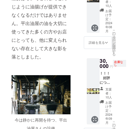
をはじ
のクラ
の味噌
（330g)
ト ・
付）
をお送
内。
す。発
者：
楽しみ
じように油揚げが提供でき
め、協
10人
ウド
漬け」1
２本 ■
「厚揚
※2025
りしま
クール
送は、
揚げ
力店よ
ファン
丁（原
感謝の
げ」３
年10月
す。 ■
便なの
搾油施
お届
物・豆
なくなるだけではありませ
り提
け予
ディン
材料:国
気持ち
本入（
頃に喜
搾油施
で、お
設稼働
腐セッ
定：
供）を
グ感謝
産大
を込め
原材料:
多方市
設付近
受け取
後の
ん。平出油屋の油を大切に
ト 3万
2024
送りま
掲示板
豆、天
て、お
国産大
内で開
のクラ
りの日
2025年
年08
円コー
す。発
にお名
然にが
礼の
豆、天
催 B.
ウド
程を
秋の予
使ってきた多くの方やお店
こ
月
ス 最後
の
送は、
前掲載
り、国
メッ
然にが
油絞り
ファン
メール
定。 ※
リ
の平出
タ
搾油施
（希望
産味噌
セージ
り、菜
体験
ディン
で相談
原材料
にとっても、他に変えられ
ー
油を使
ン
設稼働
詳細を見る
者の
など）
をお送
種油）
※2025
グ感謝
させて
及び添
を
用した
選
後の
ない存在として大きな影を
み、匿
・「五
りしま
・「生
年10月
掲示板
いただ
加物等
択
「厚揚
す
2025年
名可）
島の自
す。 ■
揚げ」6
以降に
にお名
きま
の食品
る
げ」、
落としました。
秋の予
・掲載
然海
搾油施
個入り
喜多方
前掲載
す。 ※
表示は
30,
「生揚
定にな
期間：
塩」
設付近
（ 原材
市内で
（希望
原材料
お届け
在庫な
げ」、
000
し
りま
事業が
100g（
のクラ
料:国産
開催 C.
者の
及び添
商品の
円
2024年
す。 ※
存続す
原材料:
ウド
大豆、
見学イ
み、匿
加物等
ラベル
！！！
度東北
原材料
る限り
海水
ファン
天然に
ベント
名可）
の食品
に表記
好評
豆腐品
及び添
・掲載
（五島
ディン
がり、
（豆腐
・掲載
表示は
されま
につ
評会 金
加物等
方法：
近
グ感謝
菜種
料理
期間：
お届け
す。 商
き、限
賞（木
の食品
文字の
海））
掲示板
油） ・
付）
事業が
商品の
品開封
支援
定10
綿豆腐
表示は
者：
み、掲
■感謝の
にお名
「もめ
※2025
存続す
ラベル
前には
セット
部門）
10人
お届け
載サイ
気持ち
前掲載
ん豆
年10月
る限り
に表記
必ずお
追
の「も
商品の
お届
ズ 12ポ
を込め
（希望
腐」1丁
以降に
・掲載
されま
届けの
加 ！
めん豆
け予
ラベル
イント
て、お
者の
（ 原材
喜多方
方法：
す。 商
リター
！！
腐」、
定：
に表記
（50音
礼の
み、匿
料:国産
市内で
文字の
品開封
ンに貼
【プラ
2024
同じく
されま
順） ・
メッ
名可）
大豆、
開催 ・
み、掲
前には
付され
年09
ン４】
今は静かに再開を待つ、平出
金賞
す。 商
支援
セージ
・掲載
天然に
支援者
載サイ
必ずお
たラベ
こ
月
とうふ
（充填
の
品開封
時、希
をお送
期間：
がり）
様の交
ズ 12ポ
届けの
ルや注
リ
油屋さんの設備
屋おは
豆腐部