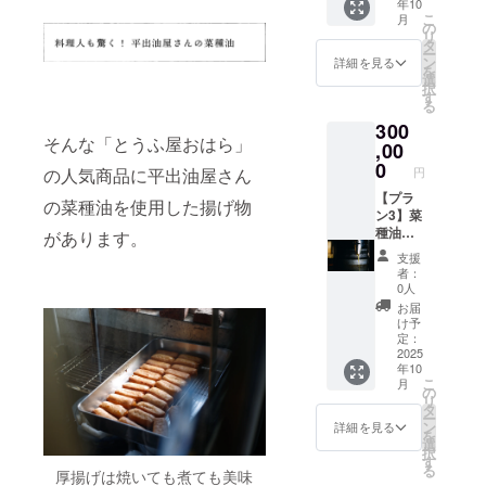
年10
年秋以
認くだ
待券は
ン４】
ファン
お楽し
トメー
こ
月
降の予
さい。
下記
とうふ
ディン
の
み揚げ
ルを毎
リ
定。
※このプ
A~Cの
屋おは
グ感謝
タ
物・豆
月送信
ー
クール
ランは
いずれ
らのお
掲示板
ン
腐セッ
詳細を見る
しま
を
便なの
10万円
か1回で
楽しみ
にお名
選
ト ・
す。
択
で、お
コー
お使い
揚げ
前掲載
す
「厚揚
る
受け取
ス、30
いただ
物・豆
（希望
げ」３
300
りの日
万円
けま
腐セッ
者の
本入（
そんな「とうふ屋おはら」
程を
コー
す。招
ト 10
,00
み、匿
原材料:
メール
ス、50
待券は
万円
名可）
0
国産大
円
の人気商品に平出油屋さん
で相談
万円
菜種油
コース
・掲載
豆、天
させて
コー
ととも
搾油施
【プラ
期間：
然にが
の菜種油を使用した揚げ物
いただ
ス、100
に発送
設稼働
ン3】菜
事業が
り、菜
きま
万円
しま
後の菜
種油２
存続す
があります。
種油）
す。 ※
コース
す。発
種油を
合瓶
る限り
・「生
支援
原材料
とで同
送は、
使用し
（330g)
・掲載
揚げ」6
者：
及び添
じリ
搾油施
た「厚
30万
方法：
個入り
0人
加物等
ターン
設稼働
揚
円コー
文字の
（ 原材
お届
の食品
内容に
後の
げ」、
ス 出来
み、掲
料:国産
け予
表示は
なりま
2025年
「生揚
上がっ
載サイ
定：
大豆、
お届け
す。 ■
秋の予
げ」、
た菜種
2025
ズ 12ポ
天然に
年10
商品の
記念ラ
定。 ※
2024年
油を２
イント
がり、
こ
月
ラベル
ベルの
原材料
度東北
合瓶に
（50音
の
菜種
リ
に表記
菜種油
及び添
豆腐品
詰め、
順） ・
タ
油） ・
ー
されま
２合瓶
加物等
評会 金
発送し
支援
ン
「もめ
詳細を見る
を
す。 商
（330g)
の食品
賞（木
ます。
時、希
選
ん豆
択
品開封
10本 ■
表示は
綿豆腐
クラウ
望の方
す
腐」1丁
る
前には
感謝の
お届け
部門）
ドファ
厚揚げは焼いても煮ても美味
は備考
（ 原材