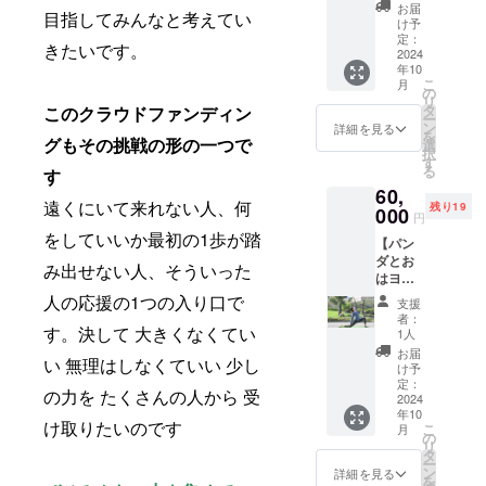
「結
いけ
でご連
を演出
お届
目指してみんなと考えてい
浜」の
ど、 本
絡させ
しま
け予
寝言】
定：
当に必
ていた
す。 ※
きたいです。
2024
アドベ
要なネ
だきま
クラウ
年10
ン
ジと今
す。 ※
ドファ
こ
月
チャー
の
のあな
万が一
ンディ
リ
ワール
タ
このクラウドファンディン
たにい
メール
ング特
ー
ドの
ン
らない
が届か
別価格
詳細を見る
を
グもその挑戦の形の一つで
ジャイ
選
ネジを
ない等
となり
択
アント
す
整理で
の事態
ます。
る
す
パンダ
き、よ
に備
※デザイ
60,
結浜が
り行動
え、備
ンの相
遠くにいて来れない人、何
残り19
000
睡眠中
できる
考欄に
談は、
円
に発し
きっか
て連絡
クラウ
をしていいか最初の1歩が踏
【パン
た鳴き
けにな
のつき
ドファ
ダとお
声の
れる時
やすい
ンディ
み出せない人、そういった
はヨガ
ファイ
間を作
電話番
ング終
へのご
人の応援の1つの入り口で
ル！ 飼
れたら
号もご
了後に
支援
招
育ス
と思い
記載く
担当者
者：
待！】
す。決して 大きくなくてい
タッフ
1人
企画し
ださ
より
完成後
でもな
まし
い。 ※
メール
お届
い 無理はしなくていい 少し
のパン
かなか
け予
た。
全ての
でご連
ダバン
定：
遭遇で
ハッ
ご要望
絡させ
の力を たくさんの人から 受
ブー
2024
きな
ピーこ
にお応
ていた
年10
アート
い、超
うちゃ
えでき
だきま
け取りたいのです
こ
月
で朝ヨ
の
レアな
んのユ
ない場
す。 ※
リ
ガ体
タ
音声で
キヤナ
合もあ
万が一
ー
験！ 開
ン
す。 彩
詳細を見る
ギに泊
ります
メール
を