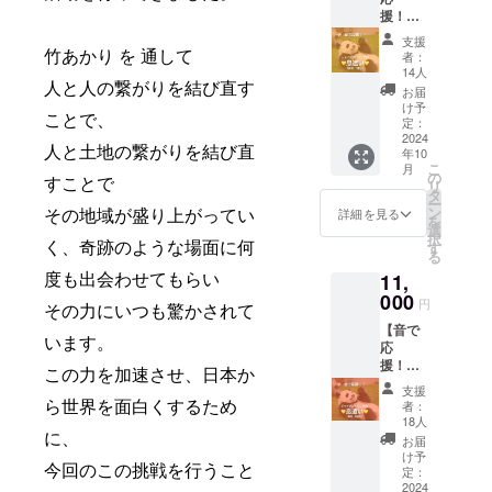
を食べ
帯の着
援！？
る咀嚼
信音、
ジャイ
音の音
アラー
支援
アント
竹あかり を 通して
声ファ
ム等、
者：
パンダ
イル！
楽しい
14人
人と人の繋がりを結び直す
の鼻息
人間の
活用を
お届
の音！
食事と
期待し
け予
ことで、
のリ
は一味
定：
ていま
ターン
2024
ちがう
す。 ・
人と土地の繋がりを結び直
年10
（1頭
バッキ
ファイ
こ
月
分）】
バキ
の
ル形
すことで
リ
アドベ
感、1頭
タ
式：
ー
ン
1頭まっ
その地域が盛り上がってい
ン
mp3 ・
詳細を見る
を
チャー
たく異
選
長さ：
択
く、奇跡のような場面に何
ワール
なる個
す
60-90秒
る
ドの
性的な
（個体
度も出会わせてもらい
11,
ジャイ
咀嚼音
により
アント
000
をお楽
異なり
円
その力にいつも驚かされて
パンダ1
しみく
ます）
【音で
頭の鼻
ださ
・送付
います。
応
息の音
い。 携
方法：
援！？
声ファ
帯の着
この力を加速させ、日本か
メール
ジャイ
イル！
信音、
アドレ
支援
アント
「えっ
ら世界を面白くするため
アラー
ス宛に
者：
パンダ
、これ
ム等、
18人
ご送付
に、
の鼻息
が鼻
楽しい
※オプ
お届
の音！
息....？
活用を
け予
ション
今回のこの挑戦を行うこと
のリ
」と、
定：
期待し
（プル
ターン
2024
意外性