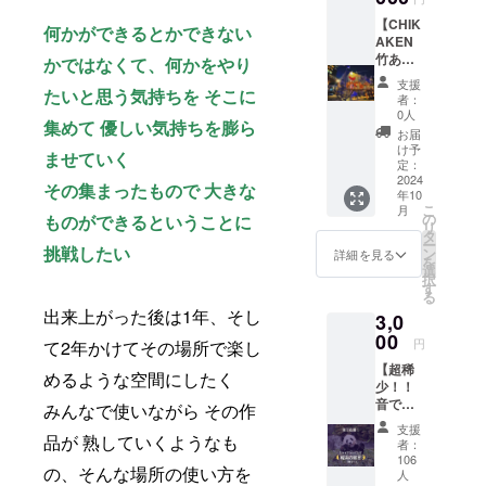
りで生
て、
オリジ
産する
「バカ
ナルの
【CHIK
何かができるとかできない
ため、
になる
竹あか
AKEN
お届け
勇気 資
りによ
竹あか
かではなくて、何かをやり
までお
本主義
る全体
り装飾
支援
たいと思う気持ちを そこに
時間を
を無視
の空間
プラン
者：
いただ
して豊
づくり
（中）
0人
集めて 優しい気持ちを膨ら
く場合
かにな
を演出
】 例 ）
お届
がござ
る29の
しま
ステー
け予
ませていく
いま
方法」
す。 ※
ジ全体
定：
す。1点
著者 池
クラウ
装飾、
2024
その集まったもので 大きな
年10
1点手刷
田親生
ドファ
ショー
こ
月
りしま
とハッ
ンディ
ウィン
の
ものができるということに
リ
すので
ピーこ
ング特
ドウ な
タ
ー
写真と
うちゃ
別価格
ど その
挑戦したい
ン
詳細を見る
を
は多少
んの
となり
場所の
選
択
異なる
「バカ
ます。
ストー
す
る
デザイ
になる
※デザイ
リーを
出来上がった後は1年、そし
3,0
ンや配
合宿」
ンの相
引き出
置にな
参加券
談は、
し、そ
00
円
て2年かけてその場所で楽し
りま
＜池田
クラウ
の場所
【超稀
す。
親生
ドファ
オリジ
めるような空間にしたく
少！！
メッ
ンディ
ナルの
音で応
セージ
ング終
竹あか
みんなで使いながら その作
援！
＞ 2人
了後に
りによ
支援
ジャイ
品が 熟していくようなも
とも、
担当者
る全体
者：
アント
頭のネ
より
の空間
106
の、そんな場所の使い方を
パンダ
ジがな
メール
づくり
人