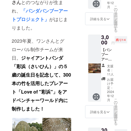
の作品
2025年
さん
とのつながりが生ま
年12
浜」の
食べて
基に、
のた
3月まで
こ
月
手型ガ
いる
白浜の
の
め、作
れ、
「パンダバンブーアー
・エリ
リ
ラス】
姿」 の
ガラス
タ
品完成
ア：国
ー
白浜パ
いずれ
工房
トプロジェクト」
がはじま
ン
後にT
詳細を見る
内（和
を
ンダ
かのラ
「CAV
選
シャツ
歌山県
択
りました。
ファミ
フイラ
O」さん
す
の制作
白浜町
る
リー
スト ■
と、ハ
に入り
から日
3,0
「浜
サイ
ンドメ
ます。
帰りま
2023年夏、ワンさんとグ
残り14
家」
00
ズ：ポ
イドの
お届け
たは1泊
円
で、
スト
足形ガ
までに
2日で往
ローバル制作チームが来
【バン
2012年
カード
ラスを
は時間
復でき
ブー
に誕生
サイズ
制作し
がかか
るエリ
日。
ジャイアントパンダ
アート
し2017
（148m
まし
りま
ア）限
にも使
年に中
m×100
た。 足
「彩浜（さいひん）」の５
す。
定 ・費
支援
用
国へ旅
mm） ■
の毛や
（年内
者：
用：支
中！】
立った
歳の誕生日を記念して、300
数量：
爪の尖
11人
発送予
援額に
パンダ
「優
限定50
りなど
定） ・
お届
加え、
本の竹を活用したプレアー
バン
浜」の
枚 ■注
の立体
け予
プロ
出張で
ブー
7ヶ月令
定：
意事項/
感か
ジェク
発生す
ト「Love of "彩浜"」をア
アート
2024
の貴重
その他
ら、永
トとコ
る交通
年12
の小
な手形
・絵の
明を身
ラボ
費・宿
ドベンチャーワールド内に
こ
月
ドーム
ガラ
の
ポーズ
近に感
レー
泊費は
リ
内で展
ス。 過
タ
は選べ
じてい
ション
制作しました！
実費負
ー
開して
去に
ン
ませ
ただけ
詳細を見る
バー
担にな
を
いる、
とった
選
ん。上
ます。
ジョン
ります
択
パラ
石膏の
す
記の
シリア
として
・事前
る
シュー
手形を
ポーズ
ルナン
パンダ
に打ち
30,
トの素
基に、
の中か
バー入