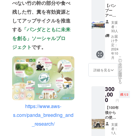
の完成
（運営
べない竹の幹の部分や食べ
【バン
を共に
主催
ブー
残した竹、糞を有効資源と
感じ、
者）
アート
普段の
②イベ
してアップサイクルを推進
を見に
パーク
ント実
支援
行こ
では味
施権 ・
者：
する
「パンダとともに未来
う！
わえな
支援者
33人
パーク
い特別
様の交
お届
を創る」ソーシャルプロ
1dayチ
な時を
通費や
け予
ケット
共に過
定：
滞在費
ジェクト
です。
＋竹製
2024
ごしま
は各自
年10
オリジ
しょ
でご負
こ
月
ナル
う！ 場
の
担くだ
リ
チャー
所：ア
タ
さい。
ー
ム】 完
ドベン
ン
・ご購
詳細を見る
を
成後の
チャー
選
入後、
択
バン
ワール
す
オンラ
る
ブー
ド 時
インで
300
アート
間：
実施日
を体験
,00
10:00-
程調整
残り2
しに、
17:00（
0
や企画
円
ぜひお
終日イ
の打ち
https://www.aws-
越しく
【100年
ベント
合わせ
ださ
後から
を実施
を行う
s.com/panda_breeding_and
い！ ＜
の使者
予定、
流れと
特典＞
「すみ
パーク
_research/
なりま
支援
以下2点
れ
内散策
す。 ・
者：
を郵送
（Smile
可）
音響機
1人