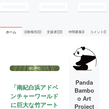
活動報告
支援者
仲間募集
コメント
ホーム
19
99+
1
4
Panda
「
南紀白浜アドベ
Bambo
ンチャーワールド
o Art
に巨大な竹アート
Project