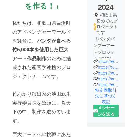
を作る！」
2024
和歌山県
初めてのプ
私たちは、和歌山県白浜町
ロジェクト
のアドベンチャーワールド
です
《パンダバ
を舞台に、
パンダが食べる
ンブーアー
竹5,000本を使用した巨大
トプロジェ
アート作品制作
のために結
クト2024実
https://www.aws-s.com/pandabamboo-art/
行委員会》
成された産官学連携のプロ
https://x.com/PandaBambooArt
和歌山県白
https://www.facebook.com/pandabambooart2024/
ジェクトチームです。
https://www.instagram.com/pandabamboo_art/
浜町のアド
https://www.ms-aws.com/vision/sustainability/policy02/
ベンチャー
特定商取引
ワールドを
竹あかり演出家の池田親生
法に基づく
舞台に、パ
表記
実行委員長を筆頭に、炎天
ンダが食べ
メッセー
下の中、制作を進めていま
る竹5,000本
ジを送る
を使用した
す。
巨大アート
作品を制作
巨大アートへの挑戦にあた