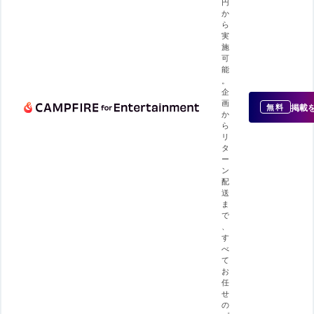
円
か
ら
実
施
可
能
。
企
画
掲載
無料
か
ら
リ
タ
ー
ン
配
送
ま
で
、
す
べ
て
お
任
せ
の