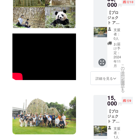
バン
合わせ
残り10
材でで
000
白浜の
ら1点1
り。名
ブー
円
で内容
きてい
ガラス
点直筆
入れも
アート
を協議
【プロ
るロー
工房
で制作
可能で
プロ
のうえ
ジェク
プを使
「CAV
しま
す（字
ジェク
出張し
ト アー
用した
O」さん
す。 ・
数制限
トロゴ
ます。
ティス
リター
と、ハ
作品に
あ
が入り
支援
企画内
ト作成
ン品と
ンドメ
は琴塚
り）。
者：
ます。
容に
竹の
なりま
イドの
0人
さんの
・数
よって
オーナ
す。
手形ガ
サイン
量：1点
お届
は実現
メント
ロープ
ラスを
け予
が入り
・サイ
できな
（大）
アー
定：
制作し
ます。
ズ：約
い場合
】 パン
2024
ティス
まし
・額は
縦30×横
もござ
年11
ダバン
トであ
た。 パ
付属し
24cm×
いま
こ
月
ブー
り、本
の
ンダの
ませ
幅1-
す。 ＜
リ
アート
プロ
タ
赤ちゃ
ん。
3cm ・
ご支援
ー
プロ
ジェク
ン
んサイ
詳細を見る
素材：
に際の
を
ジェク
トでも
選
ズの
ガラス
入力事
択
トチー
ロープ
す
とって
・提供
項＞ 記
る
ムで、
アート
もかわ
方法：
入欄に
15,
通訳兼
を展開
いらし
個包装
以下に
残り9
制作メ
000
してい
い手形
（箱入
円
ついて
ンバー
る「ま
です。
り）、
わかる
【プロ
として
さみっ
シリア
宅急便
範囲で
ジェク
大活躍
ちょ」
ルナン
にて発
ご記入
ト アー
中の台
のコラ
バー入
送 ＜シ
くださ
ティス
湾人
ボ商
り。名
リアル
支援
い。 ・
ト作成
アー
品！ カ
入れも
者：
ナン
ご希望
竹の
ティス
ラフル
1人
可能で
バーと