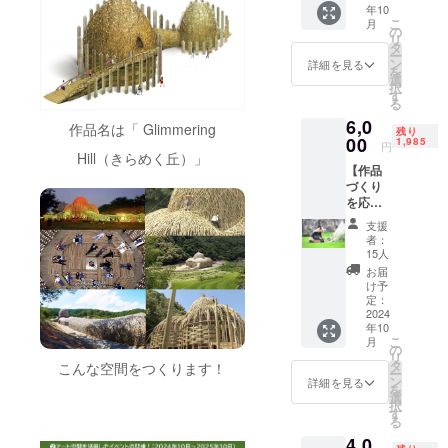
イベン
230mm
い。 ・
アー
リを掛
身につ
年10
なりま
5,000本
ト内で
光源：
ご購入
ティス
こ
け合わ
月
け、
す。ま
のうち1
の
はアー
電池式
後、詳
ト/空間
リ
せ、ア
【生き
た細か
本をご
タ
トのラ
ロウソ
細情報
演出
ー
ジア各
る楽し
い気泡
支援い
ン
イト
詳細を見る
ク型
をメー
家】 台
を
地の
さ】を
が入り
ただ
選
アップ
LED（
ルにて
湾出
択
フェス
味わっ
ます。
き、パ
す
や親生
電球
ご案内
身、｢目
る
やイベ
ている
・シリ
ンダバ
さんに
色） ※
しま
に見え
ントで
ことを
6,0
アルナ
ンブー
作品名は「 Glimmering
よる
竹は自
す。
残り
ない世
空間演
モッ
ンバー
アート
00
1,985
アート
然素材
円
界と光
出中。
トーと
の数字
プロ
Hill（きらめく丘）」
解説、
です。
の具現
して、
【作品
は指定
ジェク
親生さ
１つと
化｣をコ
日本全
づくり
できま
ト2024
んと飼
して同
ンセプ
国を舞
を応
せん。
の応援
育ス
じもの
トに、
台に楽
援！6m
・お一
パート
タッフ
はあり
支援
平面作
しくワ
の真竹
人様1点
ナーに
のトー
者：
ませ
品の
クワク
×1本】
限り購
なりま
15人
クもお
ん。 ま
ウォー
する空
アート
入可能
せん
楽しみ
お届
た、ヒ
ルペイ
間を作
で使用
です。
か？！
け予
いただ
ビ割
ント、
り上げ
する竹
※本プロ
＜アー
定：
けます
れ・カ
立体作
てい
5,000本
2024
ジェク
トで使
日時：
ビが発
品のカ
年10
る。
のうち1
トのみ
用する
10月6日
生する
こ
ミアカ
月
本をご
の販売
竹＞ 10
の
(日)
ことが
リ
リを掛
支援い
になり
m×700
タ
こんな空間をつくります！
17:30-
ありま
ー
け合わ
ただ
ます
本（孟
ン
詳細を見る
18:10（
す。直
を
せ、ア
き、パ
宗竹）
選
40分
射日光
択
ジア各
ンダバ
←こち
す
間） ※
や高温
る
地の
ンブー
らの応
アーカ
多湿を
フェス
4,0
アート
援 6 m×