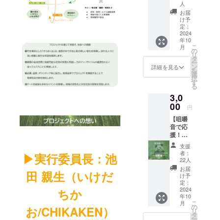
パンダ
か？！
人
特設サ
画像×映
「彩
＜アー
イトへ
お届
像のご
浜」の
トで使
け予
ご支援
提供 ア
寝
定：
用する
者氏名
ドベン
2024
言」】
竹＞ 10
の掲
チャー
年10
アドベ
m×700
載
ワール
こ
月
ン
の
本（孟
https://
ドの愛
リ
チャー
タ
宗竹）
www.a
らしい
ー
ワール
ン
6 m×
詳細を見る
ws-
パンダ
を
ドの
選
2150本
s.com/p
が、の
択
ジャイ
す
（真
andaba
んびり
る
アント
竹） 4
mboo-
と過ご
3,0
パンダ
m×
art/ ②
す画像
00
「彩
2150本
ジャイ
円
と映像
浜」が
（真
アント
をお届
【咀嚼
睡眠中
竹）←
パンダ
けしま
音で応
に発し
こちら
の特別
す。
援！？
た鳴き
のご支
映像の
（良
ジャイ
声の
援 【特
ご提供
支援
浜、結
アント
ファイ
典】 ①
者：
アドベ
▶︎実行委員長：
池
浜、彩
パンダ
ル！ 飼
22人
特設サ
ン
浜、楓
が竹を
育ス
イトへ
お届
チャー
浜の画
田 親生（いけだ
食べる
タッフ
け予
ご支援
ワール
像を1枚
音のリ
定：
でもな
者氏名
ドでし
ずつ、
ターン
2024
ちか
かなか
の掲
か見ら
合計4枚
年10
（1頭
遭遇で
載
れない
と、4頭
こ
月
分）】
の
きな
お/CHIKAKEN）
https://
パンダ
の動画
リ
アドベ
タ
い、超
www.a
の特別
をお送
ー