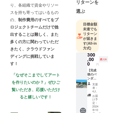
リターンを
するために
り、各組織で資金やリソー
結成された
選ぶ
スを持ち寄ってはいるもの
プロジェク
トチームで
の、
制作費用のすべてをプ
目標金額
す。
ロジェクトチームだけで捻
未達でも
竹あかり演
リターン
出することは難しく、また
出家の池田
が届きま
親生実行委
多くの方に関わっていただ
す
(All-in
員長を筆頭
方式)
きたく、クラウドファン
に、産官学
300
ディングに挑戦していま
連携でプロ
,00
残り6
す！
ジェクトを
0
円
推進してい
【完成
ます。
「なぜそこまでしてアート
後のパ
ンダバ
を作りたいのか？」ぜひご
ンブー
支援
CHIKAKEN
アート
者：
覧いただき、応援いただけ
空間の
／株式会社
4人
利用
お届
ると嬉しいです！
アワーズ
権！
け予
（アドベン
（土日
定：
祝また
2024
チャーワー
年10
は休園