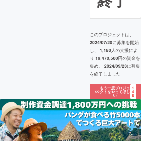
終了
このプロジェクトは、
2024/07/20
に募集を開始
し、
1,180
人の支援によ
り
19,470,500
円の資金を
集め、
2024/09/23
に募集
を終了しました
もう一度プロジェ
1
クトをやってほし
4
い
8