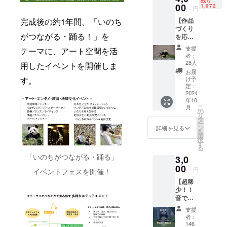
イブと
避け、
残り
やイベ
プロ
00
2150本
1,972
イベン
円
室内の
ントで
ジェク
（真
ト中に
風通し
空間演
完成後の約1年間、「いのち
【作品
ト2024
竹） 4
撮影し
の良い
出中。
づくり
の応援
m×
た楓浜
場所で
がつながる・踊る！」を
を応
パート
2150本
の写真
使用・
援！4m
ナーに
（真
をお送
支援
テーマに、アート空間を活
保管し
の真竹
なりま
竹）
者：
りいた
てくだ
×1本】
せん
【特
28人
用したイベントを開催しま
します
さい。
アート
か？！
典】 ①
お届
※フィー
で使用
＜アー
す。
特設サ
け予
ダー：
する竹
トで使
定：
イトへ
動物本
5,000本
2024
用する
ご支援
来の餌
年10
のうち1
竹＞ 10
者氏名
を探す
こ
月
本をご
m×700
の
の掲載
野生行
リ
支援い
本（孟
タ
（ご希
動をと
ー
ただ
宗竹）
ン
望の
詳細を見る
らせる
を
き、パ
6 m×
選
方）
ため
択
ンダバ
2150本
す
https://
の、餌
る
ンブー
（真
www.a
を入れ
「いのちがつながる・踊る」
3,0
アート
竹）←
ws-
る仕掛
プロ
00
こちら
s.com/p
円
け
イベントフェスを開催！
ジェク
のご支
andaba
【超稀
ト2024
援 4 m×
mboo-
少！！
の応援
2150本
art/ ②
音で応
パート
（真
ジャイ
援！
ナーに
竹）
アント
支援
ジャイ
なりま
【特
パンダ
者：
アント
せん
典】 ①
146
の特別