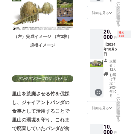
ルド）／TSP
こ
月
日、1日
の
リ
太陽 株式会
終
タ
ー
日）】
ン
詳細を見る
社／HI合同
を
※好評に
選
会社／安部
択
より追
す
る
加 場
良アトリエ
20,
所：ア
一級建築士
残り
ドベン
000
（左）完成イメージ （右3枚）
188
円
事務所／和
チャー
【2024
規模イメージ
ワール
歌山大学／
年10月5
ド 時
白浜町／岸
日
間：
（土）1
和田市／ゆ
10:00-
支援
日入園
17:00
者：
めみヶ丘岸
券＋完
日程：
12人
和田まちづ
成披露
購入
お届
パー
後、ご
くり協議会
け予
ティー
希望日
定：
へのご
2024
に応じ
年10
招
里山を荒廃させる竹を伐採
て調整
こ
月
待！】
有効期
の
リ
し、ジャイアントパンダの
パンダ
限：
タ
ー
バン
2025年
ン
詳細を見る
を
食事として活用することで
ブー
8月末
選
択
アート
【特
す
里山の環境を守り、これま
る
プロ
典】 ①
10,
ジェク
当日特
で廃棄していたパンダが食
ト2024
000
別入園
円