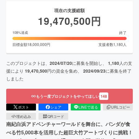
現在の支援総額
19,470,500
円
終了
108
%達成
目標金額
18,000,000
円
支援者数
1,180
人
このプロジェクトは、
2024/07/20
に募集を開始し、
1,180
人の支
援により
19,470,500
円の資金を集め、
2024/09/23
に募集を終了
しました
もう一度プロジェクトをやってほしい
148
ポスト
シェア
LINEで送る
URLコピー
埋め込み
QRコード
南紀白浜アドベンチャーワールドを舞台に、パンダが食
べる竹5,000本を活用した超巨大竹アートづくりに挑戦！