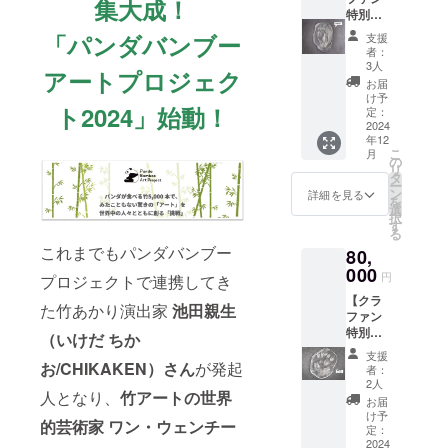
す。 ■
集大成！
＝しあ
ショ
特別企
内容 ・
わせ）
ン！ ポ
画！50
現在制
が溢れ
「パンダバンブー
支援
スト
個限
作中の
る社会
者：
カード
定！伝
「良
を目指
3人
アートプロジェク
サイズ
説のお
浜」の
して活
お届
のパン
父さん
描画作
動して
け予
ト2024」始動！
ダラフ
「永
品をプ
定：
いま
イラス
明」の
2024
リント
す。 ・
年12
トを制
足形ガ
したT
稼働時
こ
月
作いた
ラス】
シャツ
の
間：準
リ
だきま
白浜パ
■サイ
タ
備含め3
ー
す。 ク
ンダ
ズ：S
ン
時間程
詳細を見る
を
ラファ
ファミ
/M /L
選
度（実
択
ン限定
リー
/XL （詳
す
稼働時
る
の支援
「浜
細サイ
間20分
これまでもパンダバンブー
80,
作品と
家」の
ズは画
程度）
なりま
16頭の
000
像をご
・基本
円
プロジェクトで連携してき
す。 ■
お父さ
確認く
的に着
【クラ
内容 ・
ん「永
ださ
座状態
た竹あかり演出家
池田親生
ファン
パンダ
明」の
い） ■
となり
特別企
の
貴重な
数量：
（いけだ ちか
ます。
画！50
「顔」
ガラス
限定100
激しい
支援
個限
お/CHIKAKEN）さん
が発起
、「寝
の足
枚 ■注
動きは
者：
定！パ
姿」、
形。 過
意事項/
2人
できま
人となり、
竹アートの世界
ンダ
「斜め
去に
その他
せん。
お届
ファミ
後ろ
とった
・現在
け予
・対応
的芸術家 ワン・ウェンチー
リー
姿」、
石膏の
定：
制作中
期間：
「優
2024
「笹を
足形を