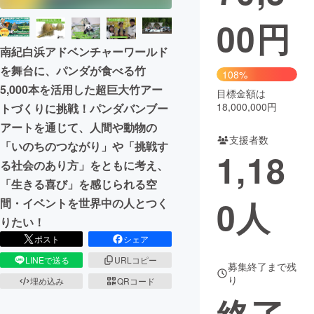
00
円
まちづくり・地域活性化
南紀白浜アドベンチャーワールド
を舞台に、パンダが食べる竹
CAMPFIRE for Social Good
CAMPFIRE Creation
108%
5,000本を活用した超巨大竹アー
CAMPFIREふるさと納税
machi-ya
コミュニティ
目標金額は
18,000,000円
トづくりに挑戦！パンダバンブー
アートを通じて、人間や動物の
支援者数
「いのちのつながり」や「挑戦す
1,18
る社会のあり方」をともに考え、
「生きる喜び」を感じられる空
0
人
間・イベントを世界中の人とつく
りたい！
ポスト
シェア
LINEで送る
URLコピー
募集終了まで残
り
埋め込み
QRコード