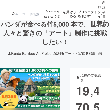
新
ロ
規
グ
会
プロジェクトを掲
はじ
プロジェクト
/
載するには
める
をさがす
イ
員
ン
登
パンダが食べる竹5,000 本で、世界の
録
人々と驚きの「アート」制作に挑戦
したい！
人気のプロ
注目のリ
注目の新着プロ
募集終了が近いプ
もうすぐ公開
ジェクト
ターン
ジェクト
ロジェクト
されます
Panda Bamboo Art Project 2024
アート・写真
和歌山県
アート・写真
音楽
現在の支援総
テクノロジー・ガジェット
ゲーム・サ
額
19,4
映像・映画
書籍・雑誌
70,5
ビジネス・起業
チャレンジ