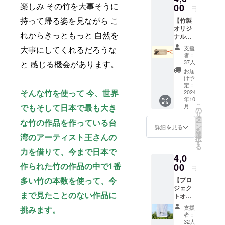
楽しみ その竹を大事そうに
親生の
00
20-40
ダの音
円
音声
秒/頭
をご選
持って帰る姿を見ながら こ
【竹製
ファイ
（個体
択くだ
オリジ
ル！
により
さい。
れからきっともっと 自然を
ナルロ
ジャイ
異なり
ゴブッ
アント
ます）
大事にしてくれるだろうな
支援
クマー
パンダ
・送付
者：
ク】 パ
の咀嚼
方法：
37人
と 感じる機会があります。
ンダバ
音と
メール
お届
ンブー
セット
アドレ
け予
プロ
で、動
定：
ス宛に
そんな竹を使って 今、世界
ジェク
2024
物と人
ご送付
年10
トオリ
の違い
こ
でもそして日本で最も大き
月
ジナル
等をお
の
リ
ロゴの
楽しみ
タ
な竹の作品を作っている台
ー
竹製
くださ
ン
詳細を見る
を
ブック
い。 携
選
湾のアーティスト王さんの
択
マーク
帯の着
す
る
です。
信音、
力を借りて、今まで日本で
4,0
読書家
アラー
作られた竹の作品の中で1番
のみな
00
ム等、
円
さま
尖った
多い竹の本数を使って、今
【プロ
へ！ ＜
活用方
ジェク
素材＞
法を期
まで見たことのない作品に
トオリ
本体：
待して
ジナル
竹 栞
いま
支援
挑みます。
てぬぐ
紐：
す。 ・
者：
いで応
レーヨ
ファイ
32人