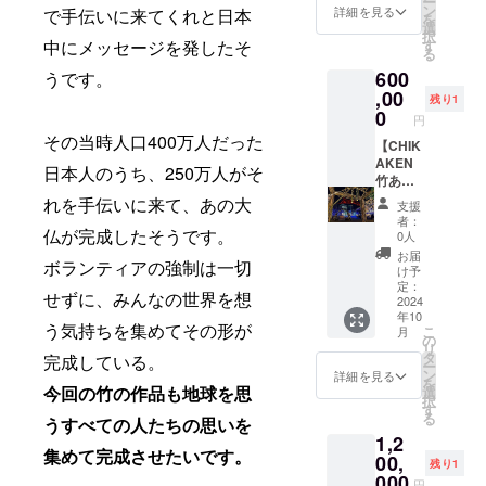
ー
援しま
加券】
ン
詳細を見る
で手伝いに来てくれと日本
を
せん
金額
選
択
か？ ■
100,000
中にメッセージを発したそ
す
る
内容に
円 本プ
600
うです。
ついて
ロジェ
ハンド
クト応
,00
残り1
メイド
援団
0
円
オリジ
「ハッ
その当時人口400万人だった
ナルて
ピーこ
【CHIK
ぬぐ
うちゃ
AKEN
日本人のうち、250万人がそ
い 1点
ん」
竹あか
（ほつ
（https:
り装飾
れを手伝いに来て、あの大
支援
れない
//www.i
プラン
者：
加工
nstagra
（小）
仏が完成したそうです。
0人
済） ■
m.com/
】 例 ）
お届
ボランティアの強制は一切
サイ
kawash
ステー
け予
ズ・原
ima.koi
ジ全体
定：
せずに、みんなの世界を想
材料 約
chi/）
装飾、
2024
年10
33×89c
の、北
ショー
う気持ちを集めてその形が
こ
月
m 綿
海道の
ウィン
の
リ
100％
会員制
ドウ な
タ
完成している。
ー
日本製
一棟貸
ど その
ン
詳細を見る
を
■注意事
し宿
場所の
今回の竹の作品も地球を思
選
択
項/その
「Yukiy
ストー
す
る
うすべての人たちの思いを
他 シル
anagi」
リーを
1,2
クスク
（ユキ
引き出
集めて完成させたいです。
リーン
ヤナ
し、そ
00,
残り1
を手刷
ギ）に
の場所
000
円