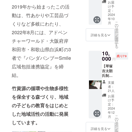
しま
）」が
材の使
お届
す。 ・
出張し
2019年から始まったこの活
17:00〜
用や物
け予
アドベ
ます】
19:30（
定：
品販売
動は、竹あかりや工芸品づ
ン
100年後
2024
支援者/
の可否
年10
チャー
の豊か
招待者
は内容
こ
くりなど多岐にわたり、
月
ワール
な世界
限定）
の
により
リ
ド1day
から
対象：1
タ
ますの
2022年8月には、アドベン
ー
入園チ
「未来
名様/1
ン
で、ご
詳細を見る
を
ケット
のSmile
口 ※17
選
質問は
チャーワールド・大阪府岸
択
・パン
アンバ
歳以下
す
事前に
る
ダバン
サ
のお子
和田市・和歌山県白浜町の3
お問い
10,
ブー
ダー」
様も同
合わせ
残り79
者で『パンダバンブーSmile
アート
として
000
額とな
くださ
円
プロ
やって
ります
い（飲
広域包括連携協定』を締
【琴塚
ジェク
きた
【特
食物の
吉太朗
ト竹製
ジャイ
典】※支
製造・
結。
氏制作
オリジ
アント
援者の
販売、
中の良
ナル
パンダ
方限
並びに
支援
浜描画
チャー
キャラ
定！ ①
飲食物
者：
竹資源の循環や生物多様性
作品のT
ム ※ご
クター
当日特
21人
の提供
シャ
支援1口
の「す
別入園
を保全する森づくり、地域
を行う
お届
ツ】 現
につ
みれ
チケッ
け予
ために
在アド
き、入
（Smile
定：
の子どもの教育をはじめと
ト
は、法
ベン
2024
園チ
）」が
②17:00
令上の
年12
した地域活性の活動に発展
チャー
ケット
出張し
（閉園
業務資
こ
月
ワール
を1枚お
ます！
の
後）か
格・営
リ
しています。
ドで制
送りし
企業イ
タ
らの関
業許可
ー
作され
ます（1
ベン
ン
係者限
詳細を見る
等が必
を