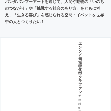
パンダバンブーアートを通じて、人間や動物の「いのち
のつながり」や「挑戦する社会のあり方」をともに考
え、「生きる喜び」を感じられる空間・イベントを世界
中の人とつくりたい！
エ
ン
タ
メ
領
域
特
化
型
ク
ラ
フ
ァ
ン
手
数
料
0