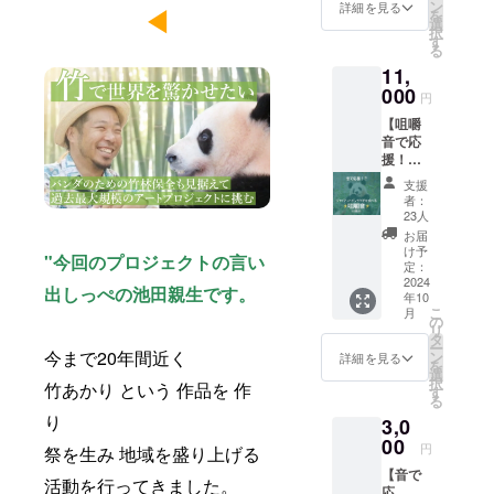
ン
ン
レアな
詳細を見る
ws-
映像を
◀︎
りしま
を
チャー
選
音声で
s.com/p
お届け
す）
択
ワール
す
す。 本
andaba
しま
る
ドの
当に夢
mboo-
す。
11,
ジャイ
でも見
art/ ②
（良
アント
000
ていそ
アドベ
円
浜、結
パンダ
うな鳴
ン
浜、彩
【咀嚼
が竹を
き声
チャー
浜、楓
音で応
食べる
で、動
ワール
浜、4頭
援！？
咀嚼音
物の奥
ドの愛
の動画
ジャイ
の音声
深さを
らしい
支援
をお送
アント
ファイ
感じら
者：
パンダ
りしま
パンダ
ル！ 人
23人
れま
たちの
す）
が竹を
間の食
す。 ・
お届
画像を
食べる
事とは
け予
ファイ
ご提供
"
今回のプロジェクトの言い
音のリ
一味ち
定：
ル形
（良
ターン
2024
がう
式：
出しっぺの池田親生です
。
浜、結
年10
（4頭
バッキ
mp3 ・
浜、彩
こ
月
分）】
バキ
の
長さ：
浜、楓
リ
アドベ
感、動
タ
約20秒
浜の画
ー
ン
今まで20年間近く
物なら
ン
詳細を見る
・送付
像を1枚
を
チャー
ではの
選
方法：
ずつ、
択
竹あかり という 作品を 作
ワール
オリジ
す
メール
合計4枚
る
ドの
ナル感
アドレ
をお送
り
3,0
ジャイ
をお楽
ス宛に
りしま
アント
00
しみく
ご送付
円
す）
祭を生み 地域を盛り上げる
パンダ4
ださ
【音で
頭が竹
い。 携
活動を行ってきました。
応