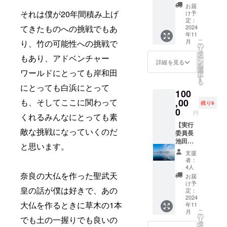
援！】
ン（色
ル形
お届
パンダ
はラン
それは僕が20年間積み上げ
式：
け予
バン
ダムで
定：
mp3 ・
てきたものへの挑戦でもあ
ブー
2024
す） 日
長さ：
年11
アート
本製
60-90
こ
月
り、竹の可能性への挑戦で
プロ
の
秒/音 ・
リ
ジェク
タ
送付方
もあり、アドベンチャー
ー
トオリ
ン
法：
詳細を見る
を
ジナル
選
メール
ワールドにとっても岸和田
択
ロゴを
す
アドレ
る
シルク
にとっても白浜にとって
ス宛に
100
スク
ご送付
リーン
も、そしてここに関わって
,00
※オプ
残り9
で手刷
0
ション
円
くれるみんなにとっても素
りした
（プル
てぬぐ
【実行
ダウン
敵な挑戦になっていくのだ
い！ロ
委員長
選択）
ゴをあ
池田親
より、
と思います。
しらっ
生×ハッ
ご希望
支援
た薄手
ピーこ
の音を
者：
のてぬ
うちゃ
ご選択
4人
ぐいを
ん
奈良の大仏を作った聖武天
くださ
お届
肩にか
Present
い。
け予
皇の話が僕は好きで、あの
けなが
s 2泊3
定：
ら一緒
日「バ
2024
大仏を作るときに草木の1本
年11
にプロ
カにな
こ
月
ジェク
る合
の
でも土の一握りでも良いの
リ
トを応
宿」参
タ