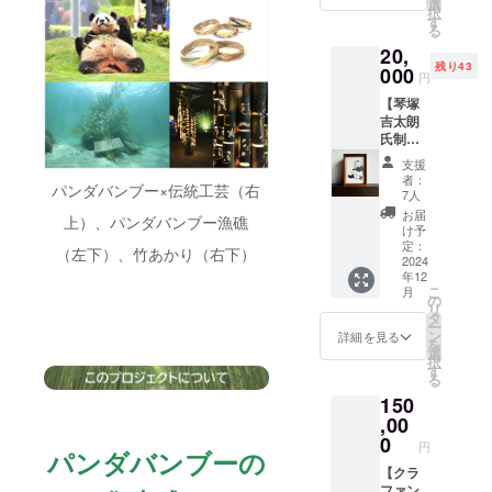
てい
名様1回
ト、結
選
定の完
要にな
択
る、動
ご入園
婚式、
す
成パー
る場合
る
物画家
いただ
各種記
ティー
があり
20,
として
けま
念日
への参
ます）
残り43
活躍す
000
す） ※
等、盛
加権
円
る琴塚
有効期
り上げ
（飲食
【琴塚
吉太朗
限：
たい
込み）
吉太朗
さんの
2025年
シーン
・支援
氏制作
「良
9月30日
にお呼
者様の
のパン
浜」の
まで ※
び出し
交通費
支援
ダラフ
描画作
転売・
くださ
や滞在
者：
パンダバンブー×伝統工芸（右
イラス
品が完
換金・
い。 本
7人
費は各
ト作
成した
再発行
キャラ
自でご
お届
上）、パンダバンブー漁礁
品】
絵がデ
はでき
クター
け予
負担く
「良
ザイン
定：
ません
はアド
ださ
（左下）、竹あかり（右下）
浜」の
2024
されて
ベン
い。 ・
年12
描画作
いるT
チャー
お申し
こ
月
品を現
シャツ
の
ワール
込み
リ
在制作
をクラ
タ
ドの公
後、会
ー
されて
ファン
ン
式
詳細を見る
場など
を
いる、
特別コ
選
YouTub
詳細情
択
動物画
ラボ
す
eに出演
報を
る
家とし
レー
するな
メール
150
て活躍
ション
ど、人
にてご
する琴
,00
として
と動物
案内し
塚吉太
限定100
0
と自然
ます。
円
パンダバンブーの
朗さん
枚制作
の
とコラ
【クラ
しま
Smile（
ボレー
ファン