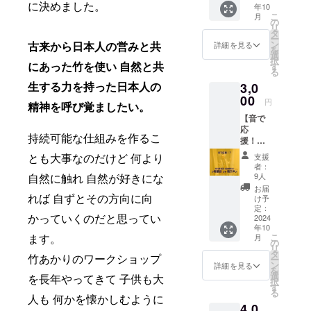
ていま
ダウン
に決めました。
年10
（4頭
のある
す。 ・
選択）
こ
月
分）】
音声で
の
ファイ
より、
リ
アドベ
す。 ・
タ
ル形
ご希望
ー
ン
ファイ
ン
古来から日本人の営みと共
式：
詳細を見る
のパン
を
チャー
ル形
選
mp3 ・
ダの音
択
ワール
にあった竹を使い 自然と共
式：
す
長さ：
をご選
る
ドの
mp3 ・
60-90
択くだ
生する力を持った日本人の
3,0
ジャイ
長さ：
秒/頭
さい。
アント
00
20-40
（個体
円
精神を呼び覚ましたい。
パンダ4
秒/頭
により
【音で
頭の鼻
（個体
異なり
応
息の音
により
ます）
持続可能な仕組みを作るこ
援！？
声ファ
異なり
・送付
実行委
イル！
ます）
方法：
とも大事なのだけど 何より
支援
員長 池
「えっ
・送付
メール
者：
田親生
、これ
自然に触れ 自然が好きにな
方法：
9人
アドレ
さんオ
が鼻
メール
ス宛に
お届
リジナ
れば 自ずとその方向に向
息....？
アドレ
け予
ご送付
ル咀嚼
」と、
定：
ス宛に
かっていくのだと思ってい
音 or 鳴
2024
意外性
ご送付
年10
き声】
のある
※オプ
ます。
こ
月
パンダ
音声で
の
ション
リ
バン
す。 ・
タ
（プル
竹あかりのワークショップ
ー
ブープ
ファイ
ン
ダウン
詳細を見る
を
ロジェ
ル形
選
選択）
を長年やってきて 子供も大
択
クト実
式：
す
より、
る
行委員
人も 何かを懐かしむように
mp3 ・
ご希望
4,0
長 池田
長さ：
のパン