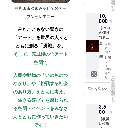
の撮影
メン
選
むこと
ンダム
ナン
像をご
択
を心お
ト！ 岸
す
も可能
で提供
岸和田市ゆめみヶ丘でのオー
バー：
覧くだ
る
きなく
和田市
です！
させて
裏面に
さい）
10,
お楽し
で伐採
プンセレモニー
※竹は自
いただ
「YUHI
・文字
みくだ
000
した、
然素材
きます
円
N
種/数：
さい。
パンダ
です。
■サイ
00X」
ひらが
【CHIK
みたこともない驚きの
普段の
バン
１つと
ズ：
と記入
な、カ
AKEN
パーク
ブー
して同
（約
します
タカ
「アート」を世界の人々と
竹あか
では味
アート
じもの
60mm×
・名入
ナ、ア
りラン
わえな
の竹の
はあり
約
支援
れの要
ともに創る「挑戦」を。
ルファ
プ
い特別
未利用
ませ
者：
10mm
不要は
ベット
シェー
な体験
部分を
30人
ん。 ま
そして、完成後の竹アート
） ■数
選択可
から10
ド
をどう
使用し
た、ヒ
お届
量：限
能です
文字以
mini】
ぞ。 場
ていま
け予
空間で
ビ割
定25本
（ご購
内 ＜注
オリジ
所：ア
定：
す。 庭
れ・カ
■注意事
入後ご
意事項
ナルデ
2024
ドベン
に飾る
ビが発
項/その
希望を
＞ ・ハ
年12
ザイン
人間や動物の「いのちのつ
チャー
もよ
生する
他 ・カ
お伺い
こ
ンドメ
月
の、一
ワール
の
し、ラ
ことが
ラーは
しま
リ
イドで
ながり」や「挑戦する社会
穴一
ド 日
タ
ンプ等
ありま
選べま
す） ・
ー
ガラス
穴、手
程：ご
ン
をつけ
詳細を見る
す。直
せん。
裏面に
を
のあり方」をともに考え、
を型に
作りの
希望の
選
て室内
射日光
・頑丈
手書き
択
流し込
竹あか
休園日
す
で楽し
や高温
な素材
「生きる喜び」を感じられ
で記入
る
む一点
りラン
（希望
むこと
多湿を
で作ら
します
物のた
3,5
プ
日に応
も可能
る空間・イベントをみなさ
避け、
れてい
（記入
め、ガ
シェー
00
じて調
です！
室内の
円
ます
イメー
ラスの
ドで
整） 時
んとともに作っていきたい
※竹は自
風通し
が、消
ジは画
輪郭部
【楓浜
す。 寝
間：
然素材
の良い
耗品と
像をご
分の形
に特製
です！
室な
10:00-
です。
場所で
なりま
覧くだ
状やサ