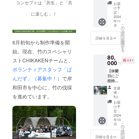
出張時
オーナ
コンセプトは「共生」と「共
ト
なロー
す（字
お届
名入れ
期 ・出
メント
Mikey
プアー
け予
数制限
＞ ・シ
張イベ
（小）
Panさ
定：
トでワ
に楽しむ」！
あ
リアル
ント等
】 パン
2024
んとの
ンポイ
り）。
ナン
の主催
年11
ダバン
コラボ
ント
・数
バー：
こ
名 ・出
月
ブー
レー
の
コーデ
量：1点
裏面に
リ
張イベ
アート
ション
タ
をぜひ
・サイ
「EIMEI
ー
ント概
プロ
オーナ
ン
お楽し
詳細を見る
ズ：約
00X」
を
要
6月初旬から制作準備を開
ジェク
メン
選
みくだ
縦20×横
と記入
択
トチー
ト！
す
さい！
17cm×
します
る
始。現在、竹のスペシャリ
ムで、
ジャイ
ファス
幅1-
・名入
80,
通訳兼
アント
ナーの
3cm ・
れの要
ストCHIKAKENチームと、
残り41
制作メ
000
パンダ
延長ス
素材：
円
不要は
ンバー
に餌で
トラッ
ガラス
ボランティアスタッフ「ぱ
選択可
【休園
として
与えた
プ等に
・提供
能です
日にご
大活躍
竹の食
んだず」（募集中！）
で岸
も！ ■
方法：
（ご購
招待！
中の台
べ残し
内容 ・
個包装
入後ご
パンダ
湾人
和田市を中心に、竹の伐採
部分を
2本セッ
（箱入
支援
希望を
の写真
アー
使用し
ト 実際
者：
り）、
お伺い
を進めています。
撮り放
ティス
ていま
9人
にアー
宅急便
しま
題！】
ト
す。 庭
トで使
お届
にて発
す） ・
休園日
Mikey
に飾る
け予
用した
送 ＜シ
裏面に
の静か
Panさ
定：
もよ
赤ロー
リアル
手書き
なパー
2024
んとの
し、ラ
プベー
ナン
で記入
年10
クで
コラボ
ンプ等
スのも
バーと
します
こ
月
ジャイ
レー
の
をつけ
のと、
名入れ
（記入
リ
アント
ション
タ
て室内
もう一
＞ ・シ
イメー
ー
パンダ
オーナ
ン
で楽し
詳細を見る
本はラ
リアル
ジは画
を