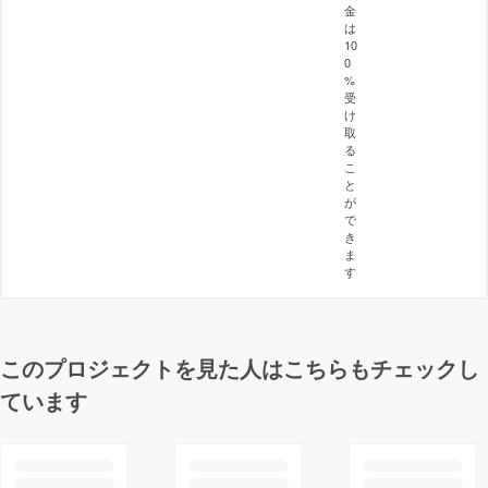
金
は
10
0
%
受
け
取
る
こ
と
が
で
き
ま
す
このプロジェクトを見た人はこちらもチェックし
ています