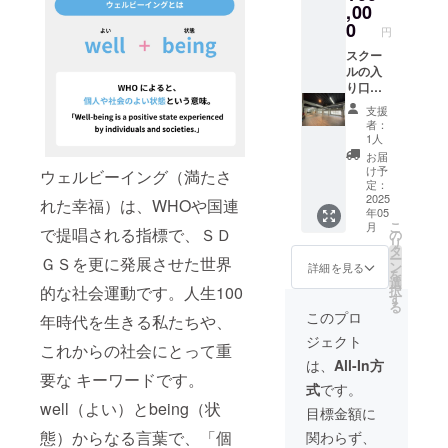
べてプ
スクー
,00
ロジェ
ルの運
0
円
クト
営状
オー
況、子
スクー
ナーに
供たち
ルの入
帰属し
の喜び
り口に
ます
の声な
支援者
支援
どを１
として
者：
年間毎
あなた
1人
月御報
のお名
お届
告しま
前を掲
け予
ウェルビーイング（満たさ
す ⁑リ
載しま
定：
ターン
す ま
2025
れた幸福）は、WHOや国連
年05
品の著
た、ス
こ
月
作権及
クール
で提唱される指標で、ＳＤ
の
リ
びその
の運営
タ
ー
ＧＳを更に発展させた世界
他法的
状況、
ン
詳細を見る
を
権利に
子供た
選
的な社会運動です。人生100
択
ついて
ちの喜
す
る
は、支
びの声
このプロ
年時代を生きる私たちや、
援者様
などを
ジェクト
に譲渡
１年間
これからの社会にとって重
します
毎月御
は、
All-In方
報告し
要な キーワードです。
式
です。
ます 掲
well（よい）とbeing（状
載する
目標金額に
お名前
態）からなる言葉で、「個
関わらず、
を備考