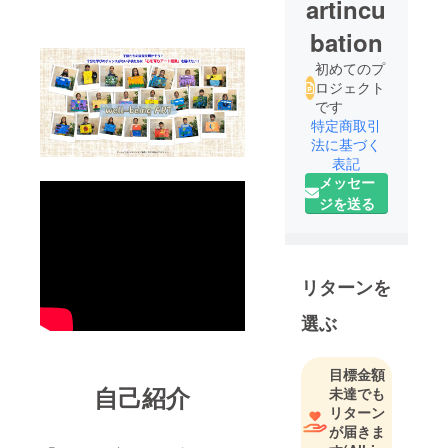
artincu
bation
初めてのプ
ロジェクト
です
特定商取引
法に基づく
表記
メッセー
ジを送る
リターンを
選ぶ
目標金額
自己紹介
未達でも
リターン
が届きま