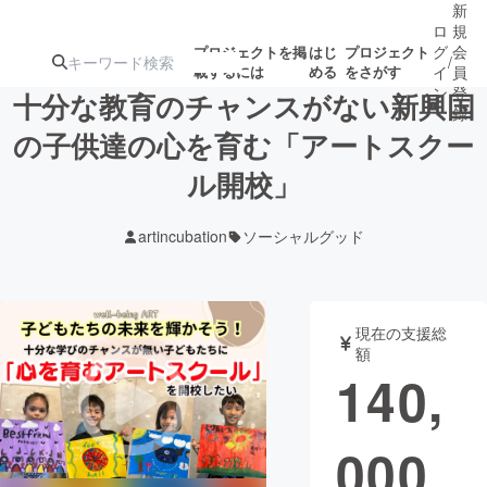
新
ロ
規
グ
会
プロジェクトを掲
はじ
プロジェクト
/
載するには
める
をさがす
イ
員
ン
登
十分な教育のチャンスがない新興国
録
の子供達の心を育む「アートスクー
ル開校」
人気のプロ
注目のリ
注目の新着プロ
募集終了が近いプ
もうすぐ公開
ジェクト
ターン
ジェクト
ロジェクト
されます
artincubation
ソーシャルグッド
アート・写真
音楽
現在の支援総
テクノロジー・ガジェット
ゲーム・サ
額
140,
映像・映画
書籍・雑誌
000
ビジネス・起業
チャレンジ