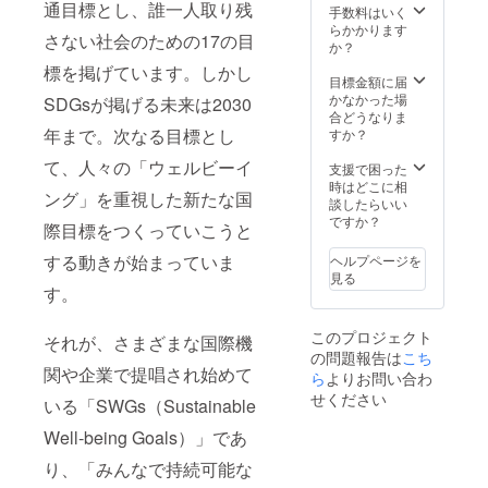
通目標とし、誰一人取り残
記入く
手数料はいく
ださい
らかかります
さない社会のための17の目
か？
標を掲げています。しかし
目標金額に届
かなかった場
SDGsが掲げる未来は2030
合どうなりま
年まで。次なる目標とし
すか？
て、人々の「ウェルビーイ
支援で困った
時はどこに相
ング」を重視した新たな国
談したらいい
ですか？
際目標をつくっていこうと
する動きが始まっていま
ヘルプページを
見る
す。
このプロジェクト
それが、さまざまな国際機
の問題報告は
こち
関や企業で提唱され始めて
ら
よりお問い合わ
せください
いる「SWGs（Sustainable
Well-being Goals）」であ
り、「みんなで持続可能な