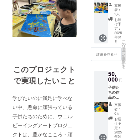
敵なポ
供たち
支援
スト
の喜び
者：
カード
の声な
2人
をデー
どを１
お届
タ化し
年間毎
け予
てメー
月御報
定：
ルで送
2025
告しま
年01
りま
す 多
こ
月
す。 ま
くの子
の
リ
た、ス
供たち
タ
ー
クール
から
ン
詳細を見る
を
の運営
の、そ
選
択
状況、
れぞれ
す
る
このプロジェクト
子供た
の感謝
50,
ちの喜
の手紙
で実現したいこと
びの声
000
があり
円
などを
ますの
子供た
１年間
で 是
ちの作
毎月御
非、複
学びたいのに満足に学べな
品の原
報告し
数口も
画を届
ます 多
御支援
支援
い中、懸命に頑張っている
けま
くの子
くださ
者：
す。 ま
供たち
い
0人
子供たちのために、ウェル
た、ス
からの
お届
クール
それぞ
け予
ビーイングアートプロジェ
の運営
れのポ
定：
状況、
2025
スト
クトは、豊かなこころ・頑
年01
子供た
カード