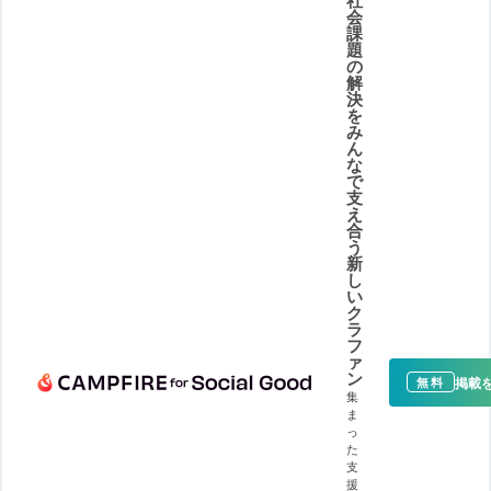
会
課
題
の
解
決
を
み
ん
な
で
支
え
合
う
新
し
い
ク
ラ
フ
ァ
ン
掲載
無料
集
ま
っ
た
支
援