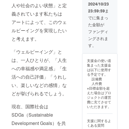
欄にご
2024/10/23
人や社会のよい状態」と定
記入く
23:59:59
ま
ださい
義されています私たちは
ませ。
でに集まっ
・掲載
アートによって、このウェ
た金額が
期間：
ルビーイングを実現したい
2025年
ファンディ
5月から
と考えます。
ングされま
事業が
存続す
す。
る限り
「ウェルビーイング」と
掲載
・掲載
は、一人ひとりが、「人生
支援金の使い道
方法：
集まった支援金
お名前
への幸福感や満足感」「生
は以下に使用す
を文字
る予定です。
で掲載
活への自己評価」「うれし
設備費
します
人件費
い、楽しいなどの感情」な
・注意
※目標金額を超
事項：
どが挙げられるでしょう。
えた場合はプロ
支援
ジェクトの運営
時、必
費に充てさせて
ず備考
現在、国際社会は
いただきます。
欄に掲
載を希
SDGs（Sustainable
望され
支援に関するよ
るお名
Development Goals）を共
くある質問
前をご