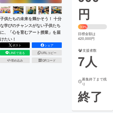
円
まちづくり・地域活性化
子供たちの未来を輝かそう！ 十分
な学びのチャンスがない子供たち
CAMPFIRE for Social Good
CAMPFIRE Creation
33%
に、「心を育むアート授業」を届
CAMPFIREふるさと納税
machi-ya
コミュニティ
目標金額は
420,000円
けたい！
ポスト
シェア
支援者数
LINEで送る
URLコピー
7
人
埋め込み
QRコード
募集終了まで残
り
終了