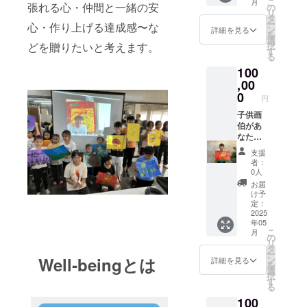
こ
月
ちの喜
張れる心・仲間と一緒の安
があり
の
リ
びの声
ますの
タ
ー
心・作り上げる達成感〜な
などを
で 是
ン
詳細を見る
を
１年間
非、複
選
どを贈りたいと考えます。
択
毎月御
数口も
す
る
報告し
御支援
100
ます 多
くださ
くの子
,00
い ⁑リ
供たち
ターン
0
円
から
品の著
の、複
子供画
作権及
数の原
伯があ
びその
画があ
なたの
他法的
ります
ために
権利に
支援
ので 是
御希望
ついて
者：
非、複
の絵を
は、す
0人
数口も
描きま
べてプ
お届
御支援
す
ロジェ
け予
くださ
（描い
クト
定：
い ⁑リ
て欲し
2025
オー
年05
ターン
い画伯
ナーに
こ
月
品の著
と作品
帰属し
の
リ
作権及
内容を
ます。
タ
ー
びその
備考欄
Well‐beingとは
ン
詳細を見る
を
他法的
にご記
選
択
権利に
入くだ
す
る
ついて
さい）
100
は、す
また、