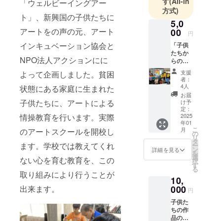
す
(All-in
「ウェルビーイングアー
方式)
ト」、新興国の子供たちに
5,0
アートをの声の元、アート
00
円
インキュベーション協会と
「子供
たちか
NPO法人アクションにに
らの感
謝の手
支援
よって企画しました。貧困
紙」
者：
アート
4人
状態にある家庭に生まれた
スクー
お届
ルが開
子供たちに、アートによる
け予
校し、
定：
情操教育を行います。実際
アート
2025
年01
を学ん
こ
月
のアートスクールを開校し
だ喜び
の
リ
などの
タ
ます。学校では教えてくれ
ー
感謝の
ン
詳細を見る
を
メール
選
ない心を育む教育を、この
択
があな
す
る
たに届
取り組みにより行うことが
10,
きます
また、
出来ます。
000
円
スクー
子供た
ルの運
ちの作
営状
品の素
況、子