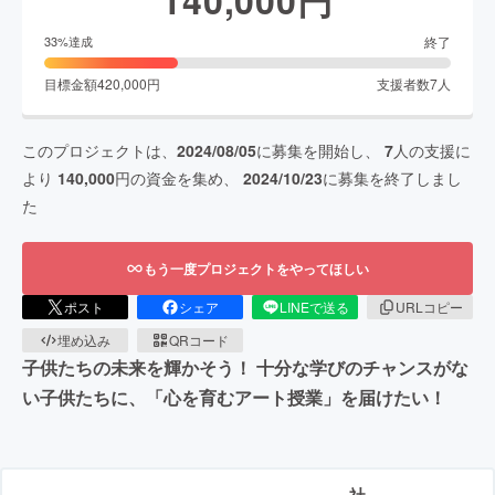
終了
33
%達成
目標金額
420,000
円
支援者数
7
人
このプロジェクトは、
2024/08/05
に募集を開始し、
7
人の支援に
より
140,000
円の資金を集め、
2024/10/23
に募集を終了しまし
た
もう一度プロジェクトをやってほしい
ポスト
シェア
LINEで送る
URLコピー
埋め込み
QRコード
子供たちの未来を輝かそう！ 十分な学びのチャンスがな
い子供たちに、「心を育むアート授業」を届けたい！
社