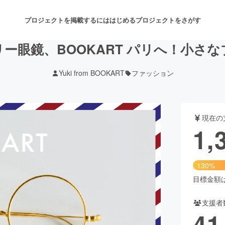
プロジェクトを掲載するには
はじめる
プロジェクトをさがす
ー眼鏡、BOOKART パリへ！小さ
Yuki from BOOKART
ファッション
注目のリターン
注目の新着プロジェクト
募集終了が近いプロジェクト
も
現在の
音楽
舞台・パフォーマンス
1,
ゲーム・サービス開発
フード・飲食店
130%
書籍・雑誌出版
アニメ・漫画
目標金額は1
支援者
チャレンジ
ビューティー・ヘルスケ
41