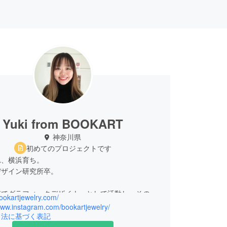
Yuki from BOOKART
神奈川県
初めてのプロジェクトです
れ、横浜育ち。
デザイン研究所卒。
京でグラフィックデザイナーとして活動し、その後
bookartjewelry.com/
ークへ。
www.instagram.com/bookartjewelry/
ポスターデザインや、本の装丁、イベントや店舗の
引法に基づく表記
ィレクションなどを手掛ける。