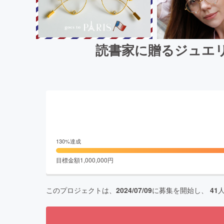
読書家に贈るジュエリ
130
%達成
目標金額
1,000,000
円
このプロジェクトは、
2024/07/09
に募集を開始し、
41