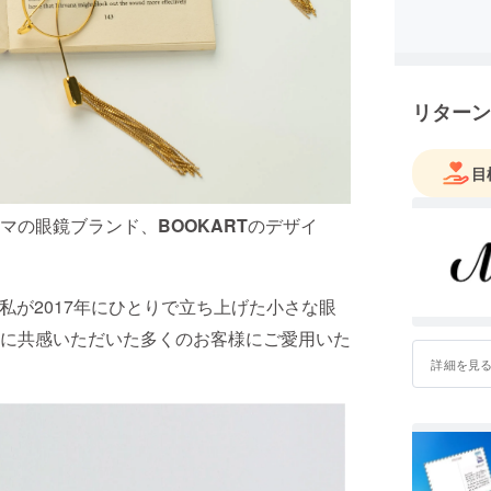
「美しさ
「年を重
ニューヨ
リターン
に帰国後2
タートさ
目
マの眼鏡ブランド、
BOOKART
のデザイ
た私が2017年にひとりで立ち上げた小さな眼
に共感いただいた多くのお客様にご愛用いた
詳細を見