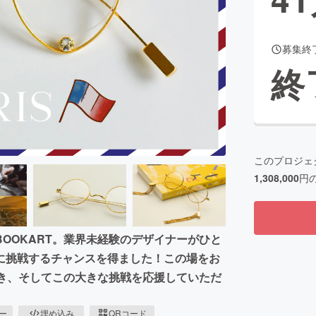
募集終
CAMPFIRE for Social Good
CAMPFIRE Creation
終
CAMPFIREふるさと納税
machi-ya
コミュニティ
このプロジェ
1,308,000
円
OOKART。業界未経験のデザイナーがひと
に挑戦するチャンスを得ました！この場をお
だき、そしてこの大きな挑戦を応援していただ
ピー
埋め込み
QRコード