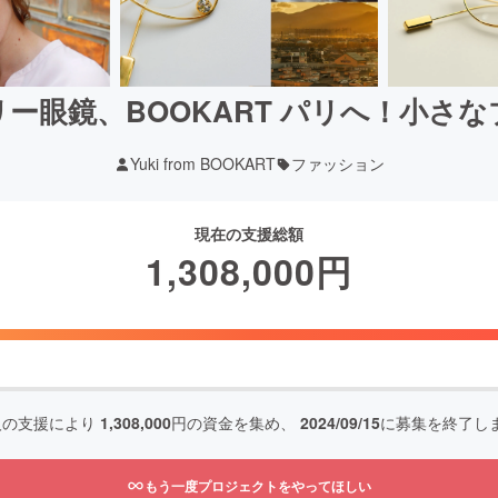
ー眼鏡、BOOKART パリへ！小さ
Yuki from BOOKART
ファッション
現在の支援総額
1,308,000
円
人の支援により
1,308,000
円の資金を集め、
2024/09/15
に募集を終了し
もう一度プロジェクトをやってほしい