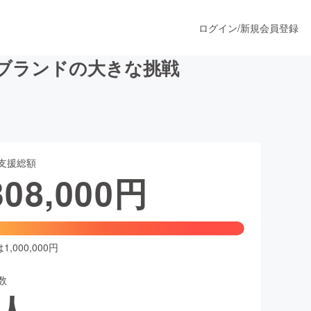
ログイン
/
新規会員登録
なブランドの大きな挑戦
うすぐ公開されます
支援総額
プロダクト
308,000
円
ファッション
スポーツ
,000,000円
数
ア
ソーシャルグッド
人