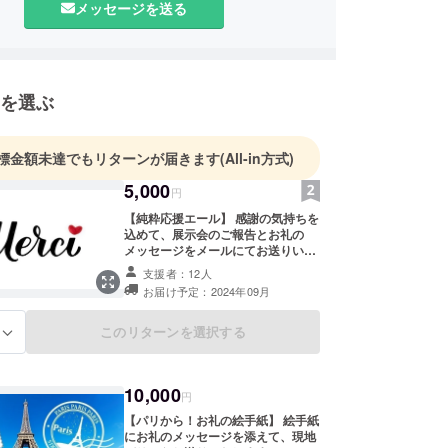
メッセージを送る
は内面からにじみ出る」
ねるごとに、人は魅力的になってゆく」
ークで出会った美しさへの視点に感銘を受け、日本
を選ぶ
017年にアイジュエリーブランド、BOOKARTをス
せる。
標金額未達でもリターンが届きます
(All-in方式)
5,000
円
【純粋応援エール】 感謝の気持ちを
込めて、展示会のご報告とお礼の
メッセージをメールにてお送りいた
します。
支援者：12人
お届け予定：2024年09月
このリターンを選択する
る
10,000
円
【パリから！お礼の絵手紙】 絵手紙
にお礼のメッセージを添えて、現地