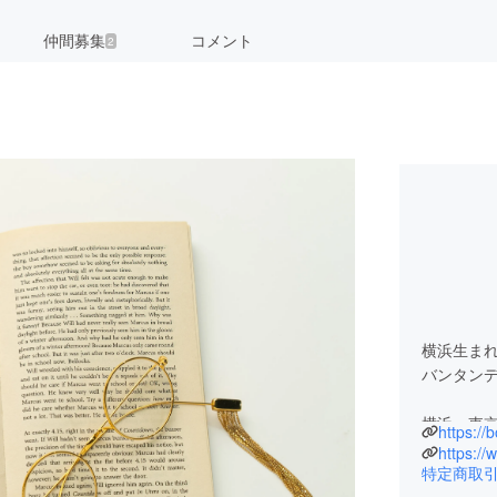
仲間募集
コメント
2
横浜生ま
バンタン
横浜、東
https://
ニューヨ
https://
美術館の
特定商取
アートデ