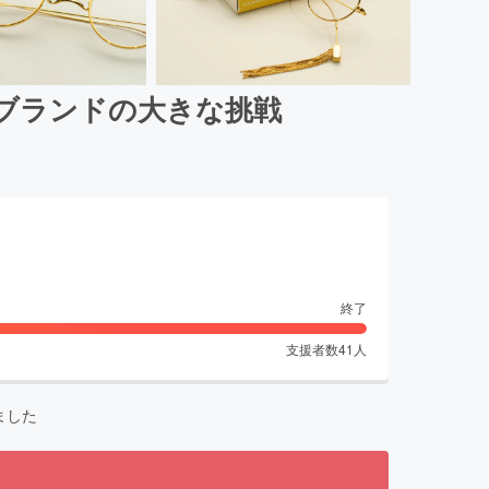
なブランドの大きな挑戦
終了
支援者数
41
人
ました