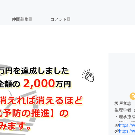
仲間募集
コメント
1
4
坂戸孝志
生理学者（
・理学療
・認定心
https:/
https:/