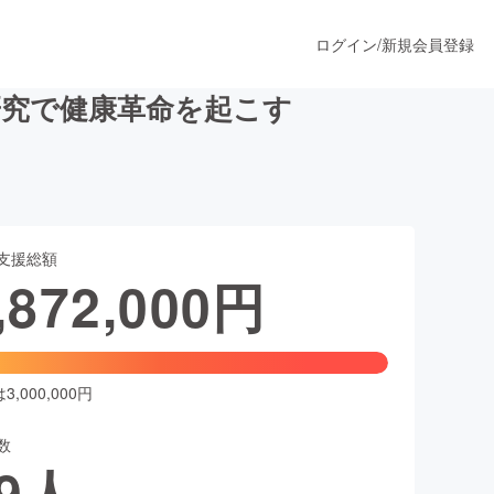
ログイン
/
新規会員登録
研究で健康革命を起こす
うすぐ公開されます
支援総額
プロダクト
,872,000
円
ファッション
スポーツ
,000,000円
数
ア
ソーシャルグッド
9
人