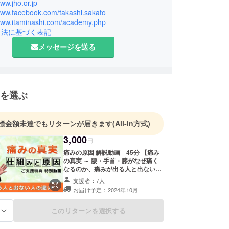
に"緩消法"（かんしょうほう）を開発人間の痛みの原
www.jho.or.jp
/www.facebook.com/takashi.sakato
し、多くの患者さんに痛みの原因を伝え、改善方法
/www.itaminashi.com/academy.php
行うかたわら、医療現場では解明されていない難病
引法に基づく表記
明の痛みや病気について、日々研究を行っていま
メッセージを送る
を選ぶ
標金額未達でもリターンが届きます
(All-in方式)
3,000
円
痛みの原因 解説動画 45分 【痛み
の真実 ～ 腰・手首・膝がなぜ痛く
なるのか、痛みが出る人と出ない人
の違い ～】 ※ご支援を確認後、準備
支援者：7人
でき次第メールにて動画のリンクを
お届け予定：2024年10月
お送りします。 ※なお、支援画面に
て、支援金額の上乗せが可能です。
何卒、ご協力のほどよろしくお願い
このリターンを選択する
る
します