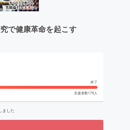
研究で健康革命を起こす
終了
支援者数
179
人
しました