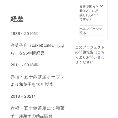
ドと共
幅
にお送
10cm×
支援で困った
りさせ
高さ
時はどこに相
ていた
6.5cm
談したらいい
経歴
だきま
(サイズ
ですか？
す。 名
は多少
称/伊
誤差が
ヘルプページを
ロー
出る場
1986～2010年
見る
ル・シ
合がご
ロ サイ
ざいま
ズ/長さ
す) 重
洋菓子店（cake&cafeいしは
このプロジェクト
12cm×
さ/約
の問題報告は
幅
こち
ら）を25年間経営
350g 原
10cm×
材料/生
ら
よりお問い合わ
高さ
クリー
せください
2011～2018年
6.5cm
ム(北海
(サイズ
道産)・
は多少
卵(三重
赤福・五十鈴茶屋オープン
誤差が
県産)・
出る場
米粉(秋
より和菓子を10年製造
合がご
田・新
ざいま
潟・三
す) 重
重県
2018～2021年
さ/約
産)・砂
350g 原
糖(徳
材料/生
島・京
赤福・五十鈴茶屋にて和菓
クリー
都・北
子・洋菓子の商品開発
ム(北海
海道県