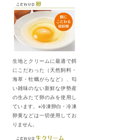
道)・あ
太白胡
ずき(北
麻油(国
海道
内製
産)・グ
造)・香
ラス
料(タヒ
フェッ
チ産バ
ドバ
ニラ
ター
ビーン
（北海
ズ・マ
道
ダガス
産）・
カル産
製菓用
バニラ
生地とクリームに最適で餌
太白胡
ビーン
麻油(国
ズ) 賞味
にこだわった（天然飼料・
内製
期限/発
造)・香
送から
海草・牡蠣がらなど）、匂
料(タヒ
30日間
チ産バ
保存方
い雑味のない新鮮な伊勢産
ニラ
法/冷凍
の生みたて卵のみを使用し
ビーン
(-18℃
ズ・マ
以下) 製
ています。※冷凍卵白・冷凍
ダガス
造元/良
カル産
菓子開
卵黄などは一切使用してお
バニラ
発室(三
ビーン
重県伊
りません。
ズ) 賞味
勢市)
期限/発
送から