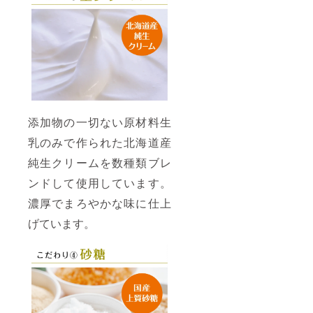
30日間
保存方
法/冷凍
(-18℃
以下) 製
造元/良
菓子開
発室(三
重県伊
勢市)
添加物の一切ない原材料生
乳のみで作られた北海道産
純生クリームを数種類ブレ
ンドして使用しています。
濃厚でまろやかな味に仕上
げています。