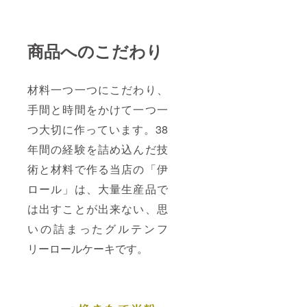
チ産バ
保存方
ニラ
法/冷凍
ビーン
(-18℃
ズ・マ
以下) 製
商品へのこだわり
ダガス
造元/良
カル産
菓子開
バニラ
発室(三
ビーン
重県伊
材料一つ一つにこだわり、
ズ) 賞味
勢市) 名
期限/発
称/伊
手間と時間をかけて一つ一
送から
ロー
30日間
ル・ア
つ大切に作っています。38
保存方
カ サイ
法/冷凍
ズ/長さ
年間の経験を詰め込んだ技
(-18℃
12cm×
術と材料で作る当店の「伊
以下) 製
幅
造元/良
10cm×
ロール」は、大量生産品で
菓子開
高さ
発室(三
6.5cm
は出すことが出来ない、思
重県伊
(サイズ
勢市) 名
は多少
いの詰まったグルテンフ
称/伊
誤差が
ロー
出る場
リーロールケーキです。
ル・ア
合がご
カ サイ
ざいま
ズ/長さ
す) 重
12cm×
さ/約
幅
350g 生