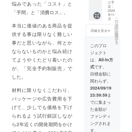
す。
きま
頭及び
け予
悩みであった「コスト」と
す。 お
当店販
定：
礼のお
2024
売サイ
「手間」と「消費ロス」。
年11
手紙と
トから
こ
月
共に特
ご購入
の
リ
本当に価値のある商品を提
別会員
いただ
タ
ー
カード
いた
ン
詳細を見る
を
供する事は限りなく難しい
をご郵
際、
選
択
送させ
5％OFF
す
事だと思いながら、何とか
る
ていた
させて
このプロ
だくた
いただ
ならないものかと悩み続け
ジェクト
め、お
きま
名前・
す。
てようやくたどり着いたの
は、
All-In方
ご住
カード
式
です。
所・お
が、「完全予約制販売」で
有効期
電話番
限/事業
目標金額に
した。
号をご
が継続
関わらず、
記入く
する限
ださ
り ●厳
2024/09/19
材料に限りなくこだわり、
い。 店
選素材
23:59:59
ま
頭及び
のみ使
パッケージや広告費用を下
当店販
用。グ
でに集まっ
売サイ
ルテン
げて、少しでも価格を下げ
た金額が
トから
フリー
ご購入
られるよう試行錯誤しなが
ロール
ファンディ
いただ
ケーキ
ングされま
ら2年近くの開発期間をかけ
いた
｢伊ロー
際、
ル・シ
す。