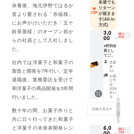
未達でも
休養後、地元伊勢ではるか
なども行っ
リターン
てきまし
が届きま
昔より愛される「赤福様」
す
(All-in
た。
にお声がけいただき「五十
方式)
2024年5月よ
鈴茶屋様」のオープン前か
3,0
り、自身の
残り
00
498
キャリア全
円
らの社員として入社しまし
てを注ぎ込
●特別会
た。
員とし
み、材料コ
てご購
ストを考え
入の際
社内では洋菓子と和菓子の
支援
5％OFF
ず、手間を
者：
させて
製造と開発を7年行い、定年
2人
惜しむこと
いただ
お届
なく詰め込
退職後、業務委託を受けて
きま
け予
す。 お
定：
んだ、新食
和洋菓子の商品開発を3年間
礼のお
2024
感のグルテ
年11
手紙と
行いました。
こ
月
ンフリー
共に特
の
リ
別会員
タ
ロールケー
ー
カード
ン
詳細を見る
数十年の間、お菓子作りと
キ｢伊ロー
を
をご郵
選
択
送させ
ル｣を完全予
す
共に日々行ってきた和菓子
る
ていた
約制、店頭
6,0
だくた
と洋菓子の未発表開発レシ
残り
お渡しのみ
め、お
00
199
円