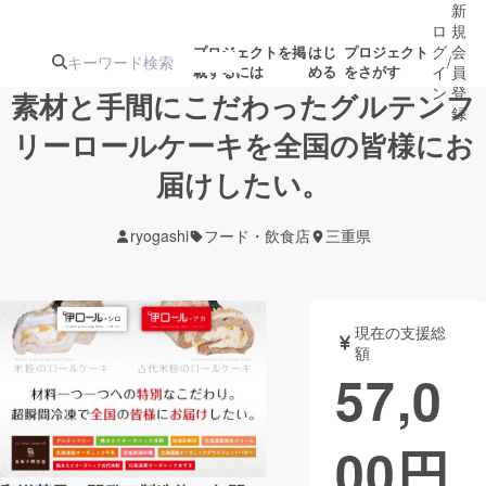
新
ロ
規
グ
会
プロジェクトを掲
はじ
プロジェクト
/
載するには
める
をさがす
イ
員
ン
登
素材と手間にこだわったグルテンフ
録
リーロールケーキを全国の皆様にお
届けしたい。
人気のプロ
注目のリ
注目の新着プロ
募集終了が近いプ
もうすぐ公開
ジェクト
ターン
ジェクト
ロジェクト
されます
ryogashi
フード・飲食店
三重県
アート・写真
音楽
現在の支援総
テクノロジー・ガジェット
ゲーム・サ
額
57,0
映像・映画
書籍・雑誌
00
円
ビジネス・起業
チャレンジ