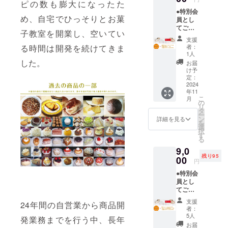
ピの数も膨大になったた
名前・
で販売して
●特別会
ご住
います。
め、自宅でひっそりとお菓
員とし
所・お
てご購
厳選した素
電話番
子教室を開業し、空いてい
入の際
号をご
材を惜しみ
支援
5％OFF
記入く
者：
る時間は開発を続けてきま
なく使用
させて
ださ
1人
いただ
い。 店
し、製造直
した。
お届
きま
頭及び
け予
前に挽く
す。 お
当店販
定：
オーガニッ
礼のお
2024
売サイ
年11
手紙と
トから
ク米粉の風
こ
月
共に特
ご購入
の
味豊かなグ
リ
別会員
いただ
タ
ー
カード
ルテンフ
いた
ン
詳細を見る
を
をご郵
際、
選
リーロール
択
送させ
5％OFF
す
る
ケーキ｢伊
ていた
させて
9,0
だくた
いただ
ロール｣を瞬
残り95
め、お
00
きま
円
間冷凍で閉
名前・
す。
●特別会
じ込めた冷
ご住
カード
員とし
所・お
有効期
凍販売を11
てご購
電話番
限/事業
月よりス
入の際
号をご
が継続
支援
24年間の自営業から商品開
5％OFF
記入く
タートさせ
する限
者：
させて
ださ
り
5人
る予定で
発業務までを行う中、長年
いただ
い。 店
お届