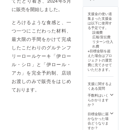
てたどり着き、2024年5月
5％OFF
ロ｣又は
させて
｢伊ロー
に販売を開始しました。
いただ
ル・ア
支援金の使い道
きま
カ｣のど
集まった支援金
す。
ちらか1
とろけるような食感と、一
は以下に使用す
カード
本をお
る予定です。
有効期
送りさ
つ一つにこだわった材料、
設備費
限/2099
せてい
広報/宣伝費
最大限の手間をかけて完成
年12月
ただき
リターン仕入
31日ま
ます。
れ費
したこだわりのグルテンフ
で ●厳
特別会
※目標金額を超
選素材
員カー
リーロールケーキ「伊ロー
えた場合はプロ
のみ使
ドと共
ジェクトの運営
用。グ
に、｢伊
ル・シロ」と「伊ロール・
費に充てさせて
ルテン
ロー
いただきます。
フリー
ル・シ
アカ」を完全予約制、店頭
ロール
ロ｣1本
ケーキ
お渡しのみで販売をはじめ
をお送
支援に関するよ
｢伊ロー
りさせ
くある質問
ております。
ル・シ
ていた
ロ｣1本
だきま
手数料はいく
と、｢伊
す。 名
らかかります
ロー
称/伊
か？
ル・ア
ロー
カ｣1本
ル・シ
目標金額に届
ずつ、
ロ サイ
かなかった場
特別会
ズ/長さ
合どうなりま
員カー
12cm×
すか？