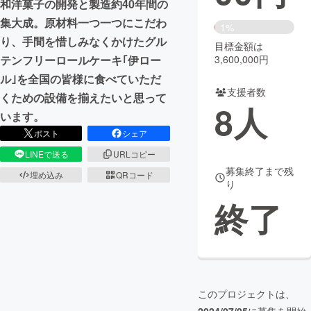
和洋菓子の開発と製造約40年間の
集大成。原材料一つ一つにこだわ
まちづくり・地域活性化
1%
り、手間を惜しみなくかけたグル
目標金額は
3,600,000円
テンフリーロールケーキ｢伊ロー
CAMPFIRE for Social Good
CAMPFIRE Creation
ル｣を全国の皆様に食べていただ
CAMPFIREふるさと納税
machi-ya
コミュニティ
支援者数
くための設備を揃えたいと思って
8
人
います。
ポスト
シェア
LINEで送る
URLコピー
募集終了まで残
埋め込み
QRコード
り
終了
このプロジェクトは、