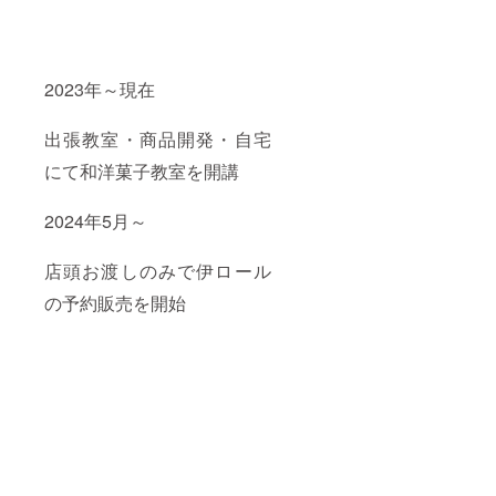
道産)・
産)・牛
卵(三重
乳(北海
県産)・
道産)・
米粉(秋
グラス
田・新
フェッ
2023年～現在
潟・三
ドバ
重県
ター
産)・砂
（北海
出張教室・商品開発・自宅
糖(徳
道
島・京
産）・
にて和洋菓子教室を開講
都・北
製菓用
海道県
太白胡
産)・牛
2024年5月～
麻油(国
乳(北海
内製
道産)・
造)・香
店頭お渡しのみで伊ロール
グラス
料(タヒ
フェッ
チ産バ
の予約販売を開始
ドバ
ニラ
ター
ビーン
（北海
ズ・マ
道
ダガス
産）・
カル産
製菓用
バニラ
太白胡
ビーン
麻油(国
ズ) 賞味
内製
期限/発
造)・香
送から
料(タヒ
30日間