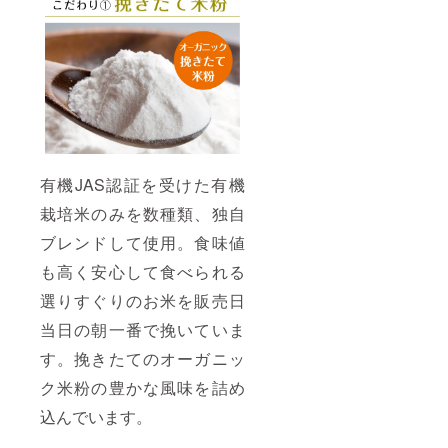
10cm×
クリー
高さ
ム(北海
6.5cm
道産)・
(サイズ
卵(三重
は多少
県産)・
誤差が
米粉(秋
出る場
田・新
合がご
潟・三
ざいま
重県
す) 重
産)・砂
さ/約
糖(徳
350g 生
島・京
有機JAS認証を受けた有機
クリー
都・北
栽培米のみを数種類、独自
ム(北海
海道県
道産)・
産)・牛
ブレンドして使用。食味値
卵(三重
乳(北海
県産)・
道)・あ
も高く安心して食べられる
米粉(秋
ずき(北
田・新
海道
選りすぐりのお米を販売日
潟・三
産)・グ
重県
ラス
当日の朝一番で挽いていま
産)・砂
フェッ
糖(徳
す。挽きたてのオーガニッ
ドバ
島・京
ター
ク米粉の豊かな風味を詰め
都・北
（北海
海道県
道
込んでいます。
産)・牛
産）・
乳(北海
製菓用