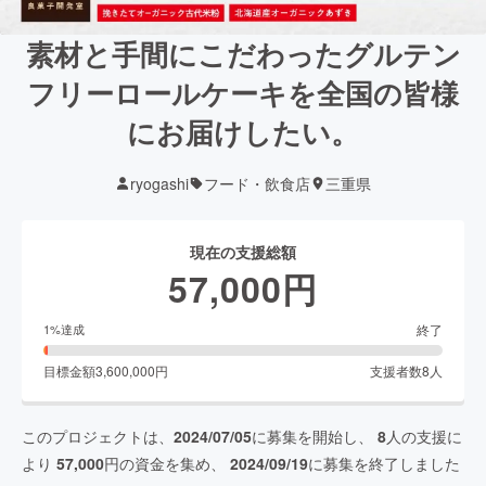
素材と手間にこだわったグルテン
フリーロールケーキを全国の皆様
にお届けしたい。
ryogashi
フード・飲食店
三重県
現在の支援総額
57,000
円
終了
1
%達成
目標金額
3,600,000
円
支援者数
8
人
このプロジェクトは、
2024/07/05
に募集を開始し、
8
人の支援に
より
57,000
円の資金を集め、
2024/09/19
に募集を終了しました