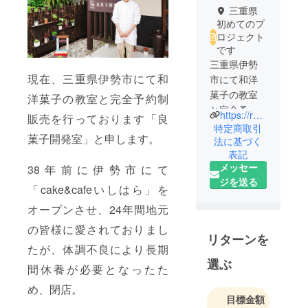
三重県
初めてのプ
ロジェクト
です
三重県伊勢
現在、三重県伊勢市にて和
市にて和洋
菓子の教室
洋菓子の教室と完全予約制
と完全予約
https://ryogashi.com/
販売を行っております「良
制販売を
特定商取引
菓子開発室」と申します。
行っており
法に基づく
表記
ます「良菓
メッセー
38年前に伊勢市にて
子開発室」
ジを送る
の石原良子
「cake&cafeいしはら」を
と申しま
オープンさせ、24年間地元
す。
の皆様に愛されておりまし
和洋菓子の
リターンを
プロとして
たが、体調不良により長期
のキャリア
選ぶ
間休養が必要となったた
は38年とな
め、閉店。
り、数々の
目標金額
商品の開発