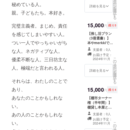
タ
す。 ※すべての
ー
秘めている人。
ン
出版社に対応し
詳細を見る
を
選
ているわけでは
親。子どもたち。本好き。
択
す
ありません。 ※
る
詳しくは、メー
15,000
ルにて調整いた
完璧主義者。まじめ。責任
円
残り5
します。
【推し活プラン
を感じてしまいやすい人。
（3冊選書）】
つい一人でやっちゃいがち
本やmerkkiで取
り扱う本を3冊指
支援者：0人
な人。ネガティブな人。
定できます。 ※
お届け予定：
少なくとも1年以
こ
優柔不断な人。三日坊主な
2024年11月
の
上は仕入れま
リ
タ
す。 ※すべての
人。極端だと言われる人。
ー
ン
出版社に対応し
詳細を見る
を
選
ているわけでは
択
す
ありません。 ※
それらは、わたしのことで
る
詳しくは、メー
15,000
あり、
ルにて調整いた
円
残り4
します。
あなたのことかもしれな
【棚市ターナー
権（半年間）】
い。
棚貸し本屋とし
て半年間、棚（1
あの人のことかもしれな
支援者：0人
区画）使用でき
お届け予定：
ます。 ※使用す
い。
こ
2024年11月
の
る際は、来店い
リ