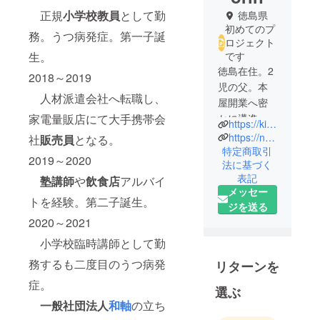
正規
小学校教員
として勤
徳島県
初めてのプ
務。うつ病発症。第一子誕
ロジェクト
生。
です
徳島在住。2
2018～2019
児の父。本
人材派遣会社へ転職し、
屋開業へ密
家電量販店にて大手携帯会
かに邁進
https://kirjan-merkki.com/
中。何気に
https://note.com/tumayoji_hojorin
社
販売員
となる。
尺八歴20年
特定商取引
2019～2020
法に基づく
目？ミント
表記
塾講師
や
飲食店
アルバイ
系が好き。
メッセー
もちろん
トを経験。第二子誕生。
ジを送る
チョコミン
2020～2021
ト好き。紙
小学校臨時講師として勤
の本が好
き。小学校
務するも二度目のうつ病発
リターンを
教員→うつ
症。
選ぶ
→家電量販
一般社団法人
和軸
の立ち
店での携帯