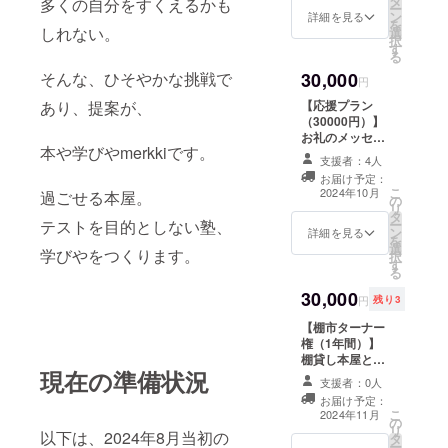
タ
ただくことが望
多くの自分をすくえるかも
ー
ン
ましいです。 ※
詳細を見る
を
しれない。
選
詳しくは、メー
択
す
ルにて調整いた
る
します。
30,000
そんな、ひそやかな挑戦で
円
【応援プラン
あり、提案が、
（30000円）】
お礼のメッセー
本や学びやmerkkiです。
ジをお送りしま
支援者：4人
す。 ※このリ
お届け予定：
ターンは各種
こ
2024年10月
過ごせる本屋。
の
「応援プラン，
リ
タ
もっと応援プラ
ー
テストを目的としない塾、
ン
ン」（3000円，
詳細を見る
を
選
5000円，10000
学びやをつくります。
択
す
円，30000円）
る
のリターンと同
30,000
じ内容になりま
円
残り3
す。
【棚市ターナー
権（1年間）】
棚貸し本屋とし
現在の準備状況
て1年間、棚（1
支援者：0人
区画）使用でき
お届け予定：
ます。 ※使用す
こ
2024年11月
の
る際は、来店い
リ
以下は、2024年8月当初の
タ
ただくことが望
ー