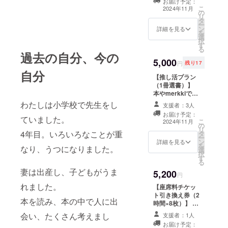
お届け予定：
※少なくとも1冊
こ
2024年11月
の
かつ1年以上は仕
リ
タ
入れます。 ※す
ー
ン
べての出版社に
詳細を見る
を
選
対応しているわ
択
す
けではありませ
る
ん。 ※詳しく
過去の自分、今の
5,000
は、メールにて
円
残り17
調整いたしま
自分
【推し活プラン
す。
（1冊選書）】
本やmerkkiで取
り扱う本を1冊指
わたしは小学校で先生をし
支援者：3人
定できます。 ※
お届け予定：
少なくとも1年以
ていました。
こ
2024年11月
の
上は仕入れま
リ
4年目。いろいろなことが重
タ
す。 ※すべての
ー
ン
出版社に対応し
詳細を見る
を
なり、うつになりました。
選
ているわけでは
択
す
ありません。 ※
る
詳しくは、メー
妻は出産し、子どもがうま
5,200
ルにて調整いた
円
します。
れました。
【座席料チケッ
ト引き換え券（2
本を読み、本の中で人に出
時間×8枚）】 本
やmerkkiで使う
会い、たくさん考えまし
支援者：1人
ことのできるチ
お届け予定：
ケット（2時間以