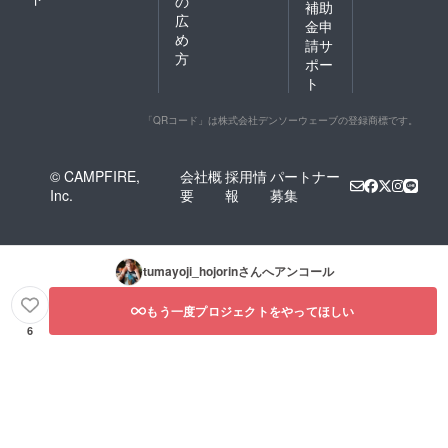
の
補助
広
金申
め
請サ
方
ポー
ト
「QRコード」は株式会社デンソーウェーブの登録商標です。
© CAMPFIRE,
会社概
採用情
パートナー
Inc.
要
報
募集
tumayoji_hojorin
さんへアンコール
もう一度プロジェクトをやってほしい
6