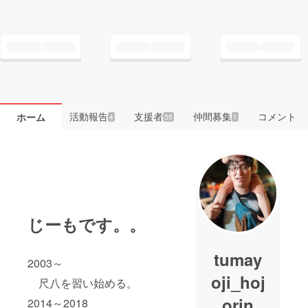
活動報告
支援者
仲間募集
コメント
ホーム
4
35
1
じーもです。。
tumay
2003～
oji_hoj
尺八を習い始める。
orin
2014～2018