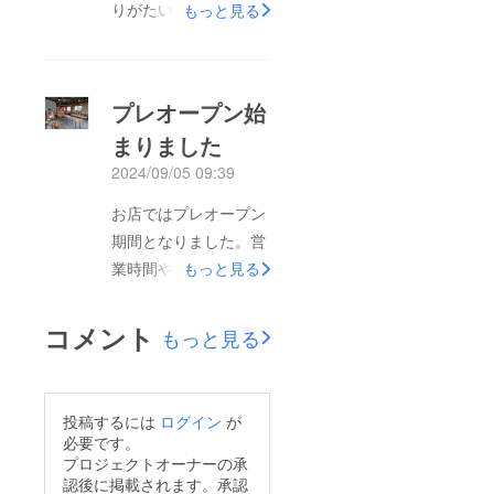
りがたいことに、来店
もっと見る
してくださる方々。少
ない期間ながら、出会
いもあり、本当に感謝
プレオープン始
です。正式オープン日
まりました
を9月28日（土）とし
2024/09/05 09:39
たいと思います。プレ
オープン期間と営業時
お店ではプレオープン
間が変わりますのでご
期間となりました。営
注意ください。9/18～
業時間や予約制（直前
もっと見る
9/27の営業時間は、
の連絡OK）など、通
9:00～18:00ですが、
常とは異なることもあ
コメント
もっと見る
変更する場合もありま
りますが、お店に来て
すので、詳しくは、
いただけるようになり
Instagramもしくはｘ
ました。気になる方
投稿するには
ログイン
が
でご確認ください。正
は、一度覗きに来てみ
必要です。
式オープンまでの座席
てくださいね。詳しく
プロジェクトオーナーの承
利用についてはこちら
認後に掲載されます。承認
はこちら。