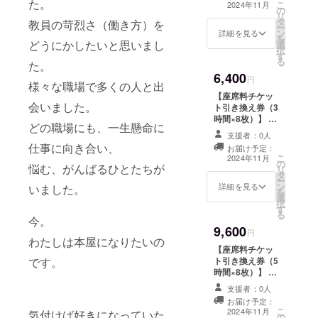
た。
こ
2024年11月
の
内×8枚）と引換
リ
タ
ができるデジタ
教員の苛烈さ（働き方）を
ー
ン
ルチケットをお
詳細を見る
を
どうにかしたいと思いまし
選
送りします。 ※
択
す
デジタル引換券
る
た。
（2025年11月
6,400
30日まで）は
円
様々な職場で多くの人と出
メールもしくは
【座席料チケッ
各種SNS等を利
会いました。
ト引き換え券（3
用して送付する
時間×8枚）】 本
予定です。期日
どの職場にも、一生懸命に
やmerkkiで使う
までに来店いた
支援者：0人
ことのできるチ
仕事に向き合い、
だき、座席料チ
お届け予定：
ケット（3時間以
こ
ケットへの引き
2024年11月
の
内×8枚）と引換
悩む、がんばるひとたちが
リ
換えを済ませて
タ
ができるデジタ
ー
ください。 ※詳
ン
ルチケットをお
詳細を見る
いました。
を
しくは、メール
選
送りします。 ※
択
にて調整いたし
す
デジタル引換券
る
ます。
今。
（2025年11月
9,600
30日まで）は
円
わたしは本屋になりたいの
メールもしくは
【座席料チケッ
各種SNS等を利
ト引き換え券（5
です。
用して送付する
時間×8枚）】 本
予定です。期日
やmerkkiで使う
までに来店いた
支援者：0人
ことのできるチ
だき、座席料チ
お届け予定：
ケット（5時間以
こ
ケットへの引き
2024年11月
気付けば好きになっていた
の
内×8枚）と引換