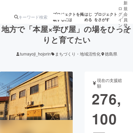
新
ロ
規
グ
会
プロジェクトを掲
はじ
プロジェクト
/
載するには
める
をさがす
イ
員
ン
登
地方で「本屋×学び屋」の場をひっそ
録
りと育てたい
人気のプロ
注目のリ
注目の新着プロ
募集終了が近いプ
もうすぐ公開
tumayoji_hojorin
まちづくり・地域活性化
徳島県
ジェクト
ターン
ジェクト
ロジェクト
されます
アート・写真
音楽
現在の支援総
額
276,
テクノロジー・ガジェット
ゲーム・サ
100
映像・映画
書籍・雑誌
ビジネス・起業
チャレンジ