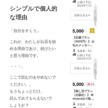
お届け予定：
ケット（1時間以
こ
2024年11月
シンプルで個人的
の
内×8枚）と引換
リ
タ
ができるデジタ
ー
ン
な理由
ルチケットをお
詳細を見る
を
選
送りします。 ※
択
す
デジタル引換券
る
（2025年11月
5,000
「自分をすくう」
30日まで）は
円
メールもしくは
【応援プラン
各種SNS等を利
これが、わたしがお店を始
（5000円）】 お
用して送付する
礼のメッセージ
予定です。期日
める理由であり、続けたい
をお送りしま
までに来店いた
支援者：8人
す。 ※このリ
だき、座席料チ
と思う理由です。
お届け予定：
ターンは各種
ケットへの引き
こ
2024年10月
の
「応援プラン，
換えを済ませて
リ
タ
もっと応援プラ
ください。 ※詳
・・・。
ー
ン
ン」（3000円，
詳細を見る
しくは、メール
を
選
5000円，10000
にて調整いたし
択
す
円，30000円）
ここで読むのをやめないで
ます。
る
のリターンと同
5,000
ください。。
じ内容になりま
円
残り4
す。
もうちょっとだけ。
【推し活プラン
（出版社）】 本
読んでみてもらえないで
やmerkkiで取り
扱う出版社を1社
支援者：1人
しょうか？
指定できます。