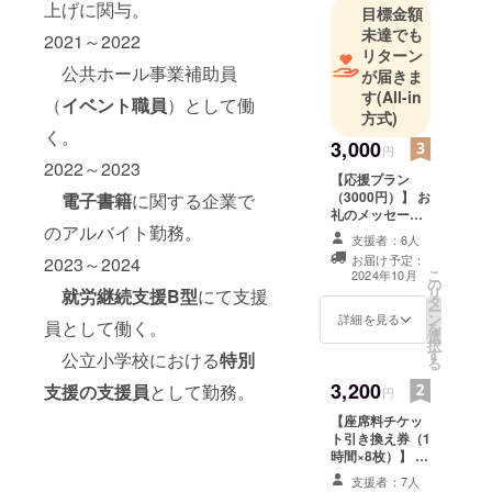
販売→フ
上げに関与。
目標金額
リーター
未達でも
2021～2022
(塾、カ
リターン
公共ホール事業補助員
が届きま
フェ)→小学
す
(All-in
校講師→う
（
イベント職員
）として働
方式)
つ→公共
く。
3,000
ホール事業
円
2022～2023
部→電子書
【応援プラン
籍バイト→
（3000円）】 お
電子書籍
に関する企業で
礼のメッセージ
就労継続支
のアルバイト勤務。
をお送りしま
支援者：6人
援B型支援員
す。 ※このリ
お届け予定：
2023～2024
ターンは各種
や小学校支
こ
2024年10月
の
「応援プラン，
リ
援員→開業
就労継続支援B型
にて支援
タ
もっと応援プラ
ー
準備中(今こ
ン
ン」（3000円，
詳細を見る
員として働く。
を
選
5000円，10000
こ)
択
す
円，30000円）
公立小学校における
特別
る
のリターンと同
3,200
支援の支援員
として勤務。
じ内容になりま
円
す。
【座席料チケッ
ト引き換え券（1
時間×8枚）】 本
やmerkkiで使う
支援者：7人
ことのできるチ