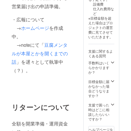
設備費
営業届け出の申請準備。
仕入れ費用な
ど
※目標金額を超
・広報について
えた場合はプロ
→
ホームページ
を作成
ジェクトの運営
費に充てさせて
中。
いただきます。
→noteにて「
豆腐メンタ
支援に関するよ
ルが本屋とかを開くまでの
くある質問
話
」を遅々として執筆中
手数料はいく
らかかります
（？）。
か？
目標金額に届
かなかった場
合どうなりま
すか？
リターンについて
支援で困った
時はどこに相
談したらいい
ですか？
全額を開業準備・運用資金
ヘルプページを