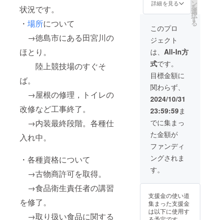
ン
ましいです。 ※
詳細を見る
を
状況です。
選
詳しくは、メー
択
す
ルにて調整いた
・
場所
について
る
します。
このプロ
→徳島市にある田宮川の
ジェクト
ほとり。
は、
All-In方
式
です。
陸上競技場のすぐそ
目標金額に
ば。
関わらず、
→屋根の修理，トイレの
2024/10/31
改修など工事終了。
23:59:59
ま
でに集まっ
→内装最終段階。各種仕
た金額が
入れ中。
ファンディ
ングされま
・各種資格について
す。
→古物商許可を取得。
→食品衛生責任者の講習
支援金の使い道
を修了。
集まった支援金
は以下に使用す
→取り扱い食品に関する
る予定です。