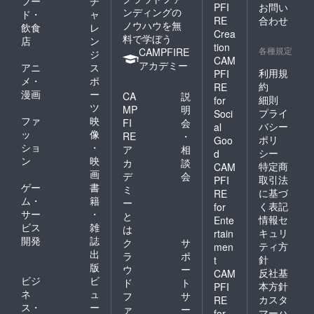
フー
チ
PFI
お問い
ンディングの
ド・
ャ
RE
合わせ
ノウハウを無
飲食
レ
Crea
料で学ぼう
店
ン
tion
各種規定
CAMPFIRE
ジ
CAM
アカデミー
アニ
ス
利用規
PFI
メ・
ポ
約
RE
漫画
ー
CA
説
細則
for
ツ
MP
明
プライ
Soci
ファ
映
FI
会
バシー
al
ッ
像
RE
・
ポリ
Goo
ショ
・
ア
相
シー
d
ン
映
カ
談
特定商
CAM
画
デ
会
取引法
PFI
ゲー
書
ミ
に基づ
RE
ム・
籍
ー
く表記
for
サー
・
と
情報セ
Ente
ビス
雑
は
キュリ
rtain
開発
誌
ク
サ
ティ方
men
出
ラ
ポ
針
t
版
ウ
ー
反社基
CAM
ビジ
ビ
ド
ト
本方針
PFI
ネ
ュ
フ
サ
カスタ
RE
ス・
ー
ァ
ー
マーハ
for