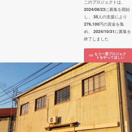
このプロジェクトは、
2024/08/23
に募集を開始
し、
35
人の支援により
276,100
円の資金を集
め、
2024/10/31
に募集を
終了しました
もう一度プロジェク
トをやってほしい