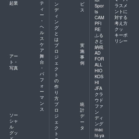
起業
テ
ン
ビ
ラスメ
Spor
ィ
デ
ス
ントに
ts
ー
ィ
対する
CAM
・
ン
考え方
PFI
ヘ
グ
クッ
RE
ル
と
キーポ
ふる
ス
は
リシー
さと
ケ
プ
実
納税
ア
ロ
施
AD
アー
舞
ジ
事
FOR
ト・
台
ェ
例
ALL
写真
・
ク
HIO
パ
ト
KOS
フ
の
HI
ォ
作
JFA
ー
り
クラ
マ
方
ウド
ン
プ
統
ファ
ス
ロ
計
ン
ソー
ジ
デ
ディ
シャ
ェ
ー
ング
ル
ク
タ
mac
グッ
ト
hi-ya
ド