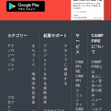
カテゴリー
起案サポート
サ
CAMP
ー
FIRE
テク
ま
プ
ス
ビ
につい
ノロ
ち
ロ
タ
ス
て
ジー
づ
ジ
ッ
・ガ
く
ェ
フ
CAM
CAMP
ジェ
り
ク
に
PFI
FIREと
ット
・
ト
相
RE
は
地
を
談
CAM
あんし
域
作
す
PFI
ん・安
活
る
る
RE
全への
性
資
コ
取り組
化
料
ミュ
み
プロ
音
請
ニ
ニュー
ダク
楽
求
ティ
ス
ト
CAM
ヘルプ
クラウドファ