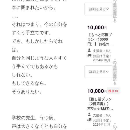
リ
換えを済ませて
タ
ができるデジタ
ー
本に囲まれたいから。
ください。 ※詳
ン
ルチケットをお
詳細を見る
を
しくは、メール
選
送りします。 ※
…。
択
にて調整いたし
す
デジタル引換券
る
ます。
（2025年11月
それはつまり、今の自分を
10,000
30日まで）は
円
すくう手立てです。
メールもしくは
【もっと応援プ
各種SNS等を利
ラン（10000
でも、もしかしたらそれ
用して送付する
円）】 お礼の
予定です。期日
メッセージをお
は。
までに来店いた
支援者：5人
送りします。 ※
だき、座席料チ
お届け予定：
自分と同じような人をすく
このリターンは
こ
ケットへの引き
2024年10月
の
各種「応援プラ
リ
換えを済ませて
う手立てでもあるかも
タ
ン，もっと応援
ー
ください。 ※詳
ン
プラン」（3000
詳細を見る
を
しれない。
しくは、メール
選
円，5000円，
択
にて調整いたし
す
10000円，
もしできるなら。
る
ます。
30000円）のリ
10,000
ターンと同じ内
そうありたい。
円
残り10
容になります。
【推し活プラン
（2冊選書）】
本やmerkkiで取
り扱う本を2冊指
支援者：0人
学校の先生。うつ病。
定できます。 ※
お届け予定：
少なくとも1年以
こ
2024年11月
声は大きくなくとも自分を
の
上は仕入れま
リ