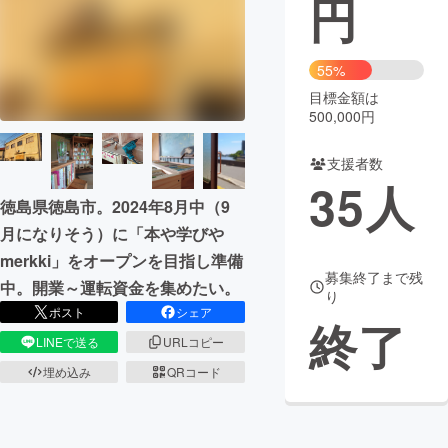
円
まちづくり・地域活性化
55%
目標金額は
CAMPFIRE for Social Good
CAMPFIRE Creation
500,000円
CAMPFIREふるさと納税
machi-ya
コミュニティ
支援者数
35
人
徳島県徳島市。2024年8月中（9
月になりそう）に「本や学びや
merkki」をオープンを目指し準備
募集終了まで残
中。開業～運転資金を集めたい。
り
ポスト
シェア
終了
LINEで送る
URLコピー
埋め込み
QRコード