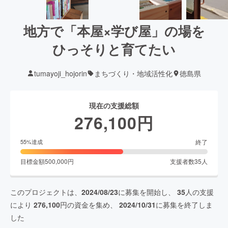
地方で「本屋×学び屋」の場を
ひっそりと育てたい
tumayoji_hojorin
まちづくり・地域活性化
徳島県
現在の支援総額
276,100
円
終了
55
%達成
目標金額
500,000
円
支援者数
35
人
このプロジェクトは、
2024/08/23
に募集を開始し、
35
人の支援
により
276,100
円の資金を集め、
2024/10/31
に募集を終了しま
した