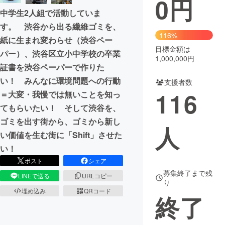
0
円
中学生2人組で活動していま
まちづくり・地域活性化
す。 渋谷から出る繊維ゴミを、
116%
紙に生まれ変わらせ（渋谷ペー
目標金額は
CAMPFIRE for Social Good
CAMPFIRE Creation
パー）、渋谷区立小中学校の卒業
1,000,000円
CAMPFIREふるさと納税
machi-ya
コミュニティ
証書を渋谷ペーパーで作りた
い！ みんなに環境問題への行動
支援者数
116
＝大変・我慢では無いことを知っ
てもらいたい！ そして渋谷を、
ゴミを出す街から、ゴミから新し
人
い価値を生む街に「Shift」させた
い！
ポスト
シェア
募集終了まで残
LINEで送る
URLコピー
り
埋め込み
QRコード
終了