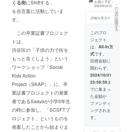
くる街
にShiftする」
お届け予定：
いよう入力お願
こ
2025年03月
の
いします。 ※こ
を合言葉に活動していま
リ
タ
のリターン内容
ー
ン
は【簡単応援
詳細を見る
す。
を
選
A❢】【簡単応援
択
す
B❢】【簡単応援
る
C❢】【簡単応援
この卒業証書プロジェク
このプロ
D❢】【簡単応援
ジェクト
トは、
E❢】と同じにな
ります。
は、
All-In方
渋谷区の「子供の力で街を
式
です。
もっと良くしよう」という
目標金額に
ワークショップ「Social
関わらず、
2024/10/31
Kids Action
23:59:59
ま
Project（SKAP）」に、卒
でに集まっ
業証書プロジェクトの発案
た金額が
者であるSaayaが小学5年生
ファンディ
の時に参加し、「SCSFTプ
ングされま
す。
ロジェクト」というものを
発案したことから始まりま