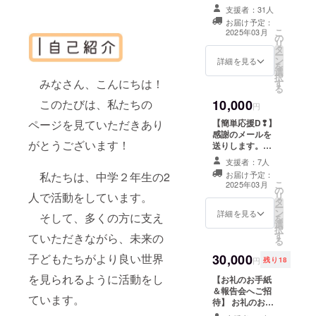
メールをお送り
支援者：31人
します。そし
お届け予定：
て、本プロジェ
こ
2025年03月
の
クトのレポート
リ
タ
も送らせていた
ー
ン
だきます。(デー
詳細を見る
を
選
タ) ※レポートに
択
みなさん、こんにちは！
す
ついてはプロ
る
ジェクトの進み
このたびは、私たちの
10,000
次第なので遅く
円
なるかもしれま
ページを見ていただきあり
【簡単応援D❢】
せん。
感謝のメールを
がとうございます！
送りします。
メールアドレス
支援者：7人
を、お間違いな
私たちは、中学２年生の2
お届け予定：
いよう入力お願
こ
2025年03月
の
いします。 ※こ
人で活動をしています。
リ
タ
のリターン内容
ー
ン
は【簡単応援
詳細を見る
そして、多くの方に支え
を
選
A❢】【簡単応援
択
す
B❢】【簡単応援
ていただきながら、未来の
る
C❢】【簡単応援
子どもたちがより良い世界
30,000
E❢】【簡単応援
円
残り18
F❢】と同じにな
を見られるように活動をし
【お礼のお手紙
ります。
＆報告会へご招
ています。
待】 お礼のお手
紙をお送りしま