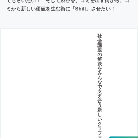
てもらいたい！ そして渋谷を、ゴミを出す街から、ゴ
ミから新しい価値を生む街に「Shift」させたい！
社
会
課
題
の
解
決
を
み
ん
な
で
支
え
合
う
新
し
い
ク
ラ
フ
ァ