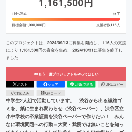
1,161,500
円
終了
116
%達成
目標金額
1,000,000
円
支援者数
116
人
このプロジェクトは、
2024/09/13
に募集を開始し、
116
人の支援
により
1,161,500
円の資金を集め、
2024/10/31
に募集を終了し
ました
もう一度プロジェクトをやってほしい
ポスト
シェア
LINEで送る
URLコピー
埋め込み
QRコード
中学生2人組で活動しています。 渋谷から出る繊維ゴ
ミを、紙に生まれ変わらせ（渋谷ペーパー）、渋谷区立
小中学校の卒業証書を渋谷ペーパーで作りたい！ みん
なに環境問題への行動＝大変・我慢では無いことを知っ