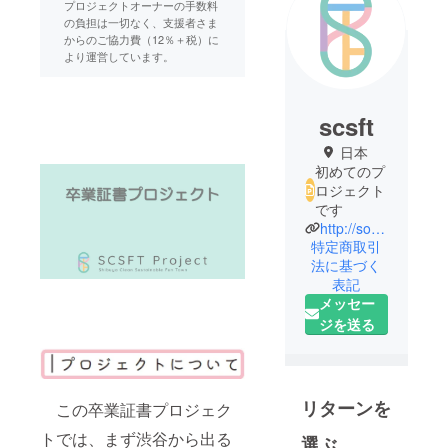
プロジェクトオーナーの手数料
の負担は一切なく、支援者さま
からのご協力費（12％＋税）に
より運営しています。
scsft
日本
初めてのプ
ロジェクト
です
http://social-kids-action.jp/suggest/scsft%E3%83%97%E3%83%AD%E3%82%B8%E3%82%A7%E3%82%AF%E3%83%88/
特定商取引
法に基づく
表記
メッセー
ジを送る
リターンを
この卒業証書プロジェク
トでは、まず渋谷から出る
選ぶ