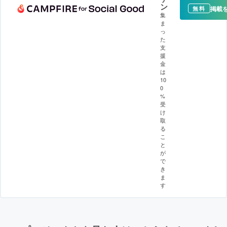
ン
掲載
無料
集
ま
っ
た
支
援
金
は
10
0
%
受
け
取
る
こ
と
が
で
き
ま
す