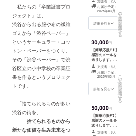
支援者：2人
す。そしてご希
私たちの『卒業証書プロ
お届け予定：
望の方には報告
こ
2025年03月
の
会にご招待しま
ジェクト』は、
リ
タ
す。 場所：渋谷
ー
ン
区内 日時：春頃
詳細を見る
渋谷から出る服や布の繊維
を
選
開催予定 詳しい
択
ゴミから「渋谷ペーパー」
す
場所・日時が決
る
定次第メールよ
というサーキュラー・コッ
30,000
りお知らせいた
円
します。 ※日程
トン・ペーパーをつくり、
【簡単応援E❢】
についてはプロ
感謝のメールを
ジェクトの進行
その「渋谷ペーパー」で渋
送りします。
により遅くなる
メールアドレス
かもしれませ
支援者：5人
谷区立の小中学校の卒業証
を、お間違いな
ん。 ※会場まで
お届け予定：
いよう入力お願
書を作るというプロジェク
こ
の交通費は自己
2025年03月
の
いします。 ※こ
リ
負担でお願いい
タ
のリターン内容
トです。
ー
たします。
ン
は【簡単応援
詳細を見る
を
選
A❢】【簡単応援
択
す
B❢】【簡単応援
る
「捨てられるものが多い
C❢】【簡単応援
50,000
D❢】【簡単応援
円
渋谷の街を、
F❢】と同じにな
【簡単応援F❢】
ります。
捨てられるものから
感謝のメールを
送りします。
新たな価値を生み未来をつ
メールアドレス
支援者：8人
を、お間違いな