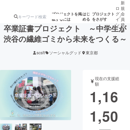
新
ロ
規
グ
会
プロジェクトを掲
はじ
プロジェクト
/
載するには
める
をさがす
イ
員
ン
登
卒業証書プロジェクト ～中学生が
録
渋谷の繊維ゴミから未来をつくる～
人気のプロ
注目のリ
注目の新着プロ
募集終了が近いプ
もうすぐ公開
scsft
ソーシャルグッド
東京都
ジェクト
ターン
ジェクト
ロジェクト
されます
アート・写真
音楽
現在の支援総
額
1,16
テクノロジー・ガジェット
ゲーム・サ
1,50
映像・映画
書籍・雑誌
ビジネス・起業
チャレンジ