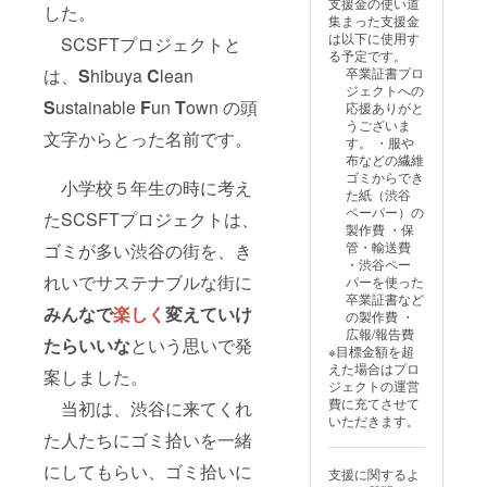
支援金の使い道
した。
集まった支援金
は以下に使用す
SCSFTプロジェクトと
る予定です。
は、
S
hibuya
C
lean
卒業証書プロ
ジェクトへの
S
ustainable
F
un
T
own の頭
応援ありがと
うございま
文字からとった名前です。
す。 ・服や
布などの繊維
ゴミからでき
小学校５年生の時に考え
た紙（渋谷
ペーパー）の
たSCSFTプロジェクトは、
製作費 ・保
管・輸送費
ゴミが多い渋谷の街を、き
・渋谷ペー
れいでサステナブルな街に
パーを使った
卒業証書など
みんなで
楽しく
変えていけ
の製作費 ・
広報/報告費
たらいいな
という思いで発
※目標金額を超
えた場合はプロ
案しました。
ジェクトの運営
費に充てさせて
当初は、渋谷に来てくれ
いただきます。
た人たちにゴミ拾いを一緒
にしてもらい、ゴミ拾いに
支援に関するよ