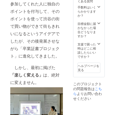
くある質問
参加してくれた人に独自の
手数料はいく
ポイントを付与して、その
らかかります
か？
ポイントを使って渋谷の街
目標金額に届
で買い物ができて街もきれ
かなかった場
合どうなりま
いになるというアイデアで
すか？
したが、その後発展させな
支援で困った
がら「卒業証書プロジェク
時はどこに相
談したらいい
ト」に進化してきました。
ですか？
ヘルプページを
しかし、最初に掲げた
見る
「楽しく変える」
は、絶対
に変えません。
このプロジェクト
の問題報告は
こち
ら
よりお問い合わ
せください