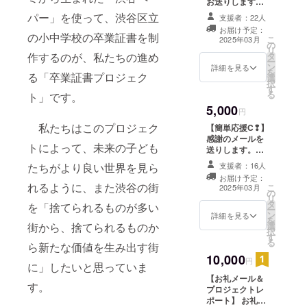
お送りします。
メールアドレス
パー」を使って、渋谷区立
支援者：22人
を、お間違いな
お届け予定：
いよう入力お願
の小中学校の卒業証書を制
こ
2025年03月
の
いします。 ※こ
リ
作するのが、私たちの進め
タ
のリターン内容
ー
ン
は【簡単応援
詳細を見る
を
る「卒業証書プロジェク
選
A❢】【簡単応援
択
す
C❢】【簡単応援
る
ト」です。
D❢】【簡単応援
5,000
E❢】【簡単応援
円
F❢】と同じにな
私たちはこのプロジェク
【簡単応援C❢】
ります。
感謝のメールを
トによって、未来の子ども
送りします。
メールアドレス
たちがより良い世界を見ら
支援者：16人
を、お間違いな
お届け予定：
いよう入力お願
れるように、また渋谷の街
こ
2025年03月
の
いします。 ※こ
リ
タ
のリターン内容
を「捨てられるものが多い
ー
ン
は【簡単応援
詳細を見る
を
街から、捨てられるものか
選
A❢】【簡単応援
択
す
B❢】【簡単応援
る
ら新たな価値を生み出す街
D❢】【簡単応援
10,000
E❢】【簡単応援
円
に」したいと思っていま
F❢】と同じにな
【お礼メール＆
ります。
す。
プロジェクトレ
ポート】 お礼の