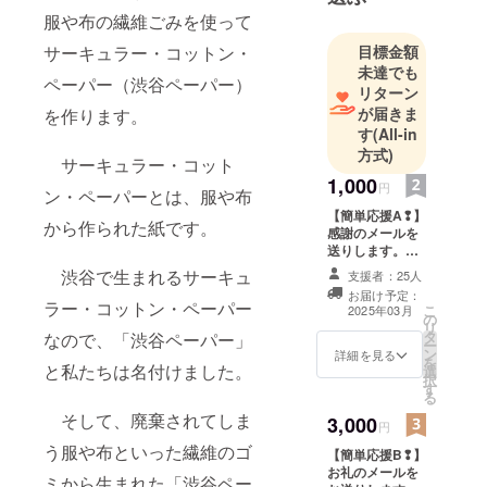
服や布の繊維ごみを使って
サーキュラー・コットン・
目標金額
未達でも
ペーパー（渋谷ペーパー）
リターン
が届きま
を作ります。
す
(All-in
方式)
サーキュラー・コット
1,000
円
ン・ペーパーとは、服や布
【簡単応援A❢】
から作られた紙です。
感謝のメールを
送りします。
メールアドレス
渋谷で生まれるサーキュ
支援者：25人
を、お間違いな
お届け予定：
いよう入力お願
ラー・コットン・ペーパー
こ
2025年03月
の
いします。 ※こ
リ
タ
なので、「渋谷ペーパー」
のリターン内容
ー
ン
は【簡単応援
詳細を見る
を
と私たちは名付けました。
選
B❢】【簡単応援
択
す
C❢】【簡単応援
る
D❢】【簡単応援
そして、廃棄されてしま
3,000
E❢】【簡単応援
円
F❢】と同じにな
う服や布といった繊維のゴ
【簡単応援B❢】
ります。
お礼のメールを
ミから生まれた「渋谷ペー