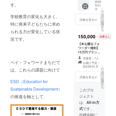
容】 自
2025
学校に
了後に
す。
年01
身が影
配布す
メール
こ
月
響を受
るチラ
の
にて報
リ
けた本
シやポ
タ
告させ
学校教育の変化も大きく、
ー
を1冊選
スター
ン
ていた
詳細を見る
を
択して
のデザ
特に将来子どもたちに求め
選
だきま
択
もら
インと
す
す。
る
られる力が変化している状
い、
印刷
【申し
45,000
150,000
費、本
込みの
円
在庫なし
況です。
円以内
屋にて
流れ】
で購入
【本を贈るフォ
配布す
この支
できる
ワーダー権利】
る事業
援を選
数の本
15万円プラン
案内し
択後、
を町田
【内容】 自身が
おりに
備考欄
支援者：1人
市内の
影響を受けた本
使わせ
に以下
ペイ・フォワードまちだで
お届け予定：
中高生
を1冊選択しても
ていた
を記入
こ
2025年01月
に贈り
の
らい、110,000
だきま
は、これらの課題に向けて
してく
リ
ます。
タ
円以内で購入で
す。プ
ださ
ー
※残りの
ン
きる数の本を町
ロジェ
詳細を見る
い。
を
資金は
ESD（Education for
選
田市内の中高生
クト終
①「今
択
学校に
す
に贈ります。 ※
了後に
回贈る
る
Sustainable Development）
配布す
残りの資金は学
メール
このプロ
本」の
るチラ
校に配布するチ
にて報
タイト
の推進を軸として
ジェクト
シやポ
ラシやポスター
告させ
ル ※必
スター
のデザインと印
ていた
は、
All-In方
ず正確
のデザ
刷費、本屋にて
だきま
なタイ
式
です。
インと
配布する事業案
す。
トルを
印刷
内しおりに使わ
【申し
目標金額に
記載し