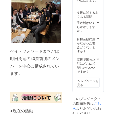
してく
はまった本で
度） ※
本を読
ださ
す。ラグビーに
このコ
まな
い。
明け暮れて花園
メント
かった
支援に関するよ
①「今
を目指していた
が町田
私が唯
くある質問
回贈る
夏合宿で大けが
市内の
一は
本」の
をしました。そ
手数料はいく
書店で
まった
タイト
んなときに出
らかかります
掲示さ
本で
ル ※必
会ったのが東野
か？
れま
す。ラ
ず正確
圭吾の「白夜
す。 ※
グビー
なタイ
行」。 主人公の
目標金額に届
このコ
に明け
トルを
徹と自分の境遇
かなかった場
メント
暮れて
記載し
が重なり、「も
合どうなりま
が本と
花園を
ペイ・フォワードまちだは
てくだ
う一度頑張ろ
すか？
一緒に
目指し
さい。
う」と思えたの
中高生
ていた
町田周辺の40歳前後のメン
②この
がこの本に出
支援で困った
に渡さ
夏合宿
本につ
会った瞬間でし
時はどこに相
れま
で大け
バーを中心に構成されてい
いての
た。 以上でフォ
談したらいい
す。 ●
がをし
コメン
ワーダーの準備
ですか？
記載例
まし
ます。
ト（150
としては完了と
高校生
た。そ
文字程
なります。 その
の頃は
んなと
ヘルプページを
度） ※
後、私達で以下
本を読
きに出
見る
このコ
の手続きを行い
まな
会った
メント
ます。 【レシー
かった
のが東
が町田
バー（中高生）
私が唯
野圭吾
このプロジェクト
市内の
募集】 ・町田市
一は
の「白
の問題報告は
こち
書店で
内の事業に協力
まった
夜
掲示さ
ら
よりお問い合わ
していただく中
本で
行」。
●現在の活動
れま
高にてチラシ配
す。ラ
せください
主人公