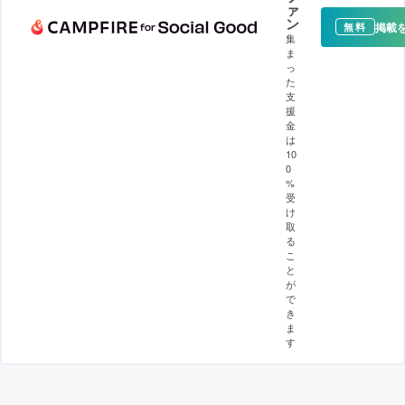
ァ
ン
掲載
無料
集
ま
っ
た
支
援
金
は
10
0
%
受
け
取
る
こ
と
が
で
き
ま
す