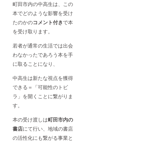
させて
政治
町田市内の中高生は、この
ちらか
いただ
的、宗
ら再度
本でどのような影響を受け
きま
教的な
連絡し
す。
書籍は
本を再
たのかの
コメント付き
で本
【注意
不可と
度選択
事項】
させて
してい
を受け取ります。
・書店
いただ
ただき
が仕入
きま
ます。
れでき
す。 ・
・いか
若者が通常の生活では出会
ない書
本は中
なる理
籍は選
古では
わなかったであろう本を手
由でも
択でき
なく新
ご返金
ませ
に取ることになり、
刊を準
は致し
ん。 ・
備しま
かねま
本人が
す。 ・
すこと
中高生は新たな視点を獲得
書いた
本が絶
ご了承
本は選
版に
くださ
できる＝「可能性のトビ
定でき
なって
い。
ませ
いる場
ラ」を開くことに繋がりま
ん。 ・
合、こ
政治
ちらか
す。
的、宗
ら再度
教的な
連絡し
書籍は
本の受け渡しは
町田市内の
本を再
不可と
度選択
書店
にて行い、地域の書店
させて
してい
いただ
ただき
の活性化にも繋がる事業と
きま
ます。