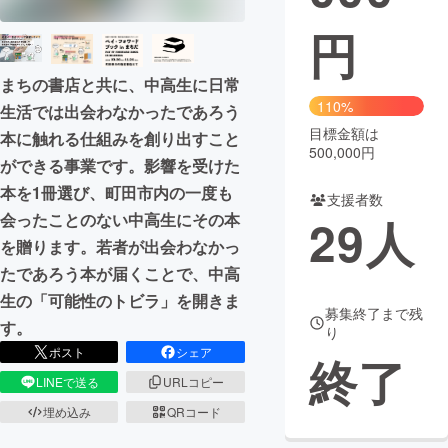
円
まちづくり・地域活性化
まちの書店と共に、中高生に日常
CAMPFIRE for Social Good
CAMPFIRE Creation
110%
生活では出会わなかったであろう
CAMPFIREふるさと納税
machi-ya
コミュニティ
目標金額は
本に触れる仕組みを創り出すこと
500,000円
ができる事業です。影響を受けた
本を1冊選び、町田市内の一度も
支援者数
29
人
会ったことのない中高生にその本
を贈ります。若者が出会わなかっ
たであろう本が届くことで、中高
生の「可能性のトビラ」を開きま
募集終了まで残
す。
り
ポスト
シェア
終了
LINEで送る
URLコピー
埋め込み
QRコード