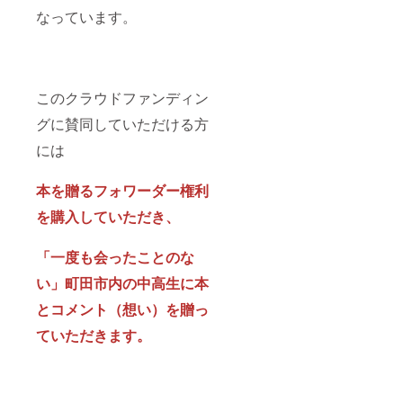
す。 ・
・いか
なっています。
本は中
なる理
古では
由でも
なく新
ご返金
刊を準
は致し
備しま
かねま
す。 ・
すこと
このクラウドファンディン
本が絶
ご了承
グに賛同していただける方
版に
くださ
なって
い。
には
いる場
合、こ
ちらか
本を贈るフォワーダー権利
ら再度
連絡し
を購入していただき、
本を再
度選択
してい
「一度も会ったことのな
ただき
ます。
い」町田市内の中高生に本
・いか
とコメント（想い）を贈っ
なる理
由でも
ていただきます。
ご返金
は致し
かねま
すこと
ご了承