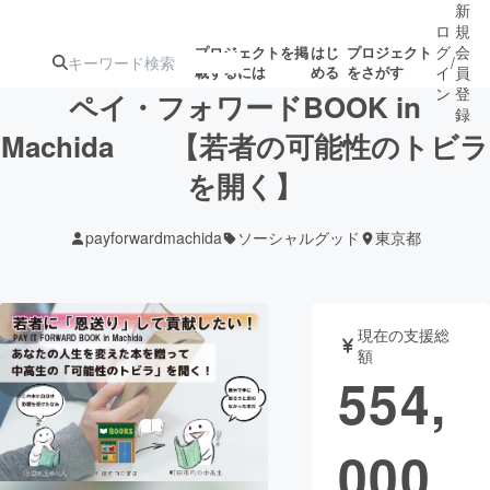
新
ロ
規
グ
会
プロジェクトを掲
はじ
プロジェクト
/
載するには
める
をさがす
イ
員
ン
登
ペイ・フォワードBOOK in
録
Machida 【若者の可能性のトビラ
を開く】
人気のプロ
注目のリ
注目の新着プロ
募集終了が近いプ
もうすぐ公開
ジェクト
ターン
ジェクト
ロジェクト
されます
payforwardmachida
ソーシャルグッド
東京都
アート・写真
音楽
現在の支援総
テクノロジー・ガジェット
ゲーム・サ
額
554,
映像・映画
書籍・雑誌
000
ビジネス・起業
チャレンジ