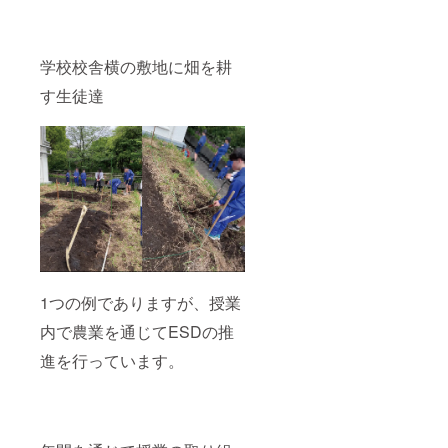
ポーツ
以下の
す。 ・
で落ち
手続き
市内の
込んだ
を行い
書店、
ときに
ます。
飲食店
学校校舎横の敷地に畑を耕
読むと
【レ
や店舗
やる気
シー
にてポ
す生徒達
が出る
バー
スター
一冊で
（中高
掲示を
す。 以
生）募
行いま
上で
集】 ・
す。 ・
フォ
町田市
SNSに
ワー
内の事
て事業
ダーの
業に協
の告知
準備と
力して
を行い
しては
いただ
ます。
完了と
く中高
・協力
なりま
にてチ
書店に
す。 そ
ラシ配
て事業
の後、
布を行
の告知
1つの例でありますが、授業
私達で
いま
が印刷
以下の
す。 ・
内で農業を通じてESDの推
された
手続き
市内の
「しお
進を行っています。
を行い
書店、
り」の
ます。
飲食店
配布を
【レ
や店舗
行いま
シー
にてポ
す。
バー
スター
【本を
（中高
掲示を
渡す流