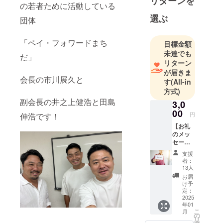
リターンを
の若者ために活動している
選ぶ
団体
「ペイ・フォワードまち
目標金額
未達でも
だ」
リターン
が届きま
会長の市川展久と
す
(All-in
方式)
副会長の井之上健浩と田島
3,0
00
円
伸浩です！
【お礼
のメッ
セー
ジ】 事
支援
業の実
者：
施報告
13人
と共に
お届
感謝の
け予
気持ち
定：
を込め
2025
年01
て、お
こ
月
礼の
の
リ
メッ