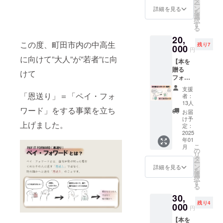
タ
ー
セージ
ン
詳細を見る
を
をお送
選
択
りしま
す
る
す。
20,
この度、町田市内の中高生
残り7
000
円
に向けて”大人”が”若者”に向
【本を
贈る
けて
フォ
ワー
支援
ダー権
「恩送り」＝「ペイ・フォ
者：
利】 2
13人
万円プ
ワード」をする事業を立ち
お届
ラン
け予
上げました。
【内
定：
容】 自
2025
年01
身が影
こ
月
響を受
の
リ
けた本
タ
ー
を1冊選
ン
詳細を見る
を
択して
選
択
もら
す
る
い、
30,
15,000
残り4
円以内
000
円
で購入
【本を
できる