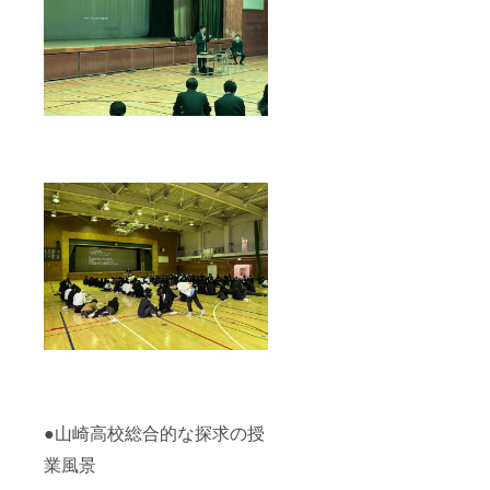
がをし
田市内の児童養
う」と
ダーの
まし
護施設や中高生
思えた
準備と
た。そ
が本に触れる場
のがこ
しては
んなと
所に書籍を寄付
の本に
完了と
きに出
させていただき
出会っ
なりま
会った
ます。 【注意事
た瞬間
す。 そ
のが東
項】 ・書店が仕
でし
の後、
野圭吾
入れできない書
た。ス
私達で
の「白
籍は選択できま
ポーツ
以下の
夜
せん。 ・本人が
で落ち
手続き
行」。
書いた本は選定
込んだ
を行い
主人公
できません。 ・
ときに
ます。
の徹と
政治的、宗教的
読むと
【レ
自分の
な書籍は不可と
やる気
シー
境遇が
させていただき
が出る
バー
重な
ます。 ・本は中
一冊で
（中高
り、
古ではなく新刊
す。 以
生）募
「もう
を準備します。
上で
集】 ・
一度頑
・本が絶版に
フォ
町田市
張ろ
なっている場
ワー
内の事
う」と
合、こちらから
ダーの
業に協
思えた
再度連絡し本を
準備と
力して
のがこ
再度選択してい
しては
いただ
の本に
ただきます。 ・
完了と
く中高
出会っ
●山崎高校総合的な探求の授
いかなる理由で
なりま
にてチ
た瞬間
もご返金は致し
す。 そ
ラシ配
業風景
でし
かねますことご
の後、
布を行
た。ス
了承ください。
私達で
いま