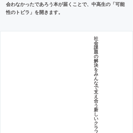
会わなかったであろう本が届くことで、中高生の「可能
性のトビラ」を開きます。
社
会
課
題
の
解
決
を
み
ん
な
で
支
え
合
う
新
し
い
ク
ラ
フ