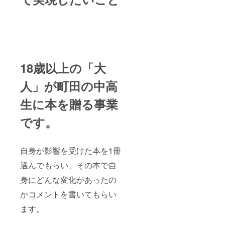
す。 ・
児童養
ませ
学生か
護施設
ん。 ・
らの募
や中高
本人が
集が多
生が本
書いた
数の場
に触れ
本は選
合、抽
る場所
定でき
選を実
に書籍
ませ
施しま
を寄付
ん。 ・
18歳以上の「大
す。 ・
させて
政治
本を受
いただ
的、宗
人」が町田の中高
取りに
きま
教的な
来ない
す。
書籍は
生に本を贈る事業
などの
【注意
不可と
理由で
事項】
させて
本が
・書店
です。
いただ
余って
が仕入
きま
しまっ
れでき
す。 ・
た場合
ない書
本は中
は町田
自身が影響を受けた本を1冊
籍は選
古では
市内の
択でき
なく新
選んでもらい、その本で自
児童養
ませ
刊を準
護施設
ん。 ・
備しま
身にどんな変化があったの
や中高
本人が
す。 ・
生が本
書いた
本が絶
かコメントを書いてもらい
に触れ
本は選
版に
る場所
定でき
なって
ます。
に書籍
ませ
いる場
を寄付
ん。 ・
合、こ