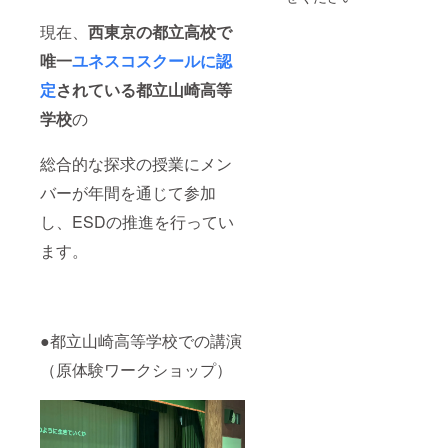
す。 ※
布を行います。
グビー
の徹と
このコ
・市内の書店、
に明け
自分の
現在、
西東京の都立高校で
メント
飲食店や店舗に
暮れて
境遇が
が本と
てポスター掲示
花園を
唯一
ユネスコスクールに認
重な
一緒に
を行います。 ・
目指し
り、
定
されている都立山崎高等
中高生
SNSにて事業の
ていた
「もう
に渡さ
告知を行いま
夏合宿
一度頑
学校
の
れま
す。 ・協力書店
で大け
張ろ
す。 ●
にて事業の告知
がをし
う」と
記載例
が印刷された
まし
思えた
総合的な探求の授業にメン
高校生
「しおり」の配
た。そ
のがこ
の頃は
布を行います。
んなと
の本に
バーが年間を通じて参加
本を読
【本を渡す流
きに出
出会っ
まな
れ】 ・110,000
会った
し、ESDの推進を行ってい
た瞬間
かった
円以内で購入で
のが東
でし
私が唯
ます。
きる最大数の本
野圭吾
た。ス
一は
を協力書店にて
の「白
ポーツ
まった
購入し、町田市
夜
で落ち
本で
内の中高生に書
行」。
込んだ
す。ラ
店にて渡しま
主人公
ときに
グビー
す。 ・学生から
の徹と
読むと
●都立山崎高等学校での講演
に明け
の募集が多数の
自分の
やる気
暮れて
場合、抽選を実
境遇が
が出る
（原体験ワークショップ）
花園を
施します。 ・本
重な
一冊で
目指し
を受取りに来な
り、
す。 以
ていた
いなどの理由で
「もう
上で
夏合宿
本が余ってし
一度頑
フォ
で大け
まった場合は町
張ろ
ワー