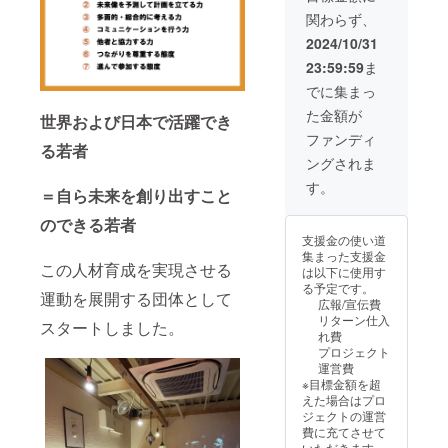
費、本
せていただきま
込みの
てくだ
関わらず、
屋にて
す。プロジェク
流れ】
さい。
配布す
ト終了後にメー
この支
2024/10/31
②この
る事業
ルにて報告させ
援を選
本につ
23:59:59
ま
案内し
ていただきま
択後、
いての
おりに
す。 【申し込み
備考欄
でに集まっ
コメン
使わせ
の流れ】 この支
に以下
ト（150
た金額が
世界および日本で活躍でき
ていた
援を選択後、備
を記入
文字程
だきま
考欄に以下を記
してく
ファンディ
度） ※
る若者
す。プ
入してくださ
ださ
このコ
ングされま
ロジェ
い。 ①「今回贈
い。
メント
クト終
る本」のタイト
①「今
す。
が町田
＝自ら未来を創り出すこと
了後に
ル ※必ず正確な
回贈る
市内の
メール
タイトルを記載
本」の
書店で
のできる若者
にて報
してください。
タイト
掲示さ
支援金の使い道
告させ
②この本につい
ル ※必
れま
集まった支援金
ていた
てのコメント
ず正確
この人材育成を実現させる
す。 ※
は以下に使用す
だきま
（150文字程
なタイ
このコ
る予定です。
す。
運動を展開する団体として
度） ※このコメ
トルを
メント
広報/宣伝費
【申し
ントが町田市内
記載し
が本と
リターン仕入
スタートしました。
込みの
の書店で掲示さ
てくだ
一緒に
れ費
流れ】
れます。 ※この
さい。
中高生
プロジェクト
この支
コメントが本と
②この
に渡さ
運営費
援を選
一緒に中高生に
本につ
れま
※目標金額を超
択後、
渡されます。 ●
いての
す。 ●
えた場合はプロ
備考欄
記載例 高校生の
コメン
記載例
ジェクトの運営
に以下
頃は本を読まな
ト（150
高校生
費に充てさせて
を記入
かった私が唯一
文字程
の頃は
いただきます。