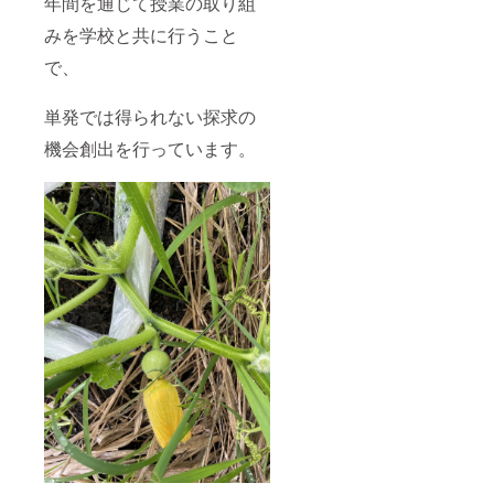
年間を通じて授業の取り組
生）募
行いま
れ】 ・
集】 ・
す。 ・
15,000
みを学校と共に行うこと
町田市
SNSに
円以内
内の事
て事業
で、
で購入
業に協
の告知
できる
力して
を行い
最大数
いただ
単発では得られない探求の
ます。
の本を
く中高
・協力
協力書
機会創出を行っています。
にてチ
書店に
店にて
ラシ配
て事業
購入
布を行
の告知
し、町
いま
が印刷
田市内
す。 ・
された
の中高
市内の
「しお
生に書
書店、
り」の
店にて
飲食店
配布を
渡しま
や店舗
行いま
す。 ・
にてポ
す。
学生か
スター
【本を
らの募
掲示を
渡す流
集が多
行いま
れ】 ・
数の場
す。 ・
25,000
合、抽
SNSに
円以内
選を実
て事業
で購入
施しま
の告知
できる
す。 ・
を行い
最大数
本を受
ます。
の本を
取りに
・協力
協力書
来ない