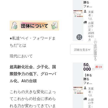
贈る
数の本
フォ
を町田
ワー
市内の
支援
ダー権
中高生
者：
利】 3
に贈り
1人
万円プ
ます。
お届
ラン
※残りの
け予
【内
資金は
定：
容】 自
2025
学校に
年01
身が影
●私達”ペイ・フォワードま
配布す
こ
月
響を受
るチラ
の
リ
ちだ”とは
けた本
シやポ
タ
ー
を1冊選
スター
ン
詳細を見る
を
択して
のデザ
選
択
現代において
もら
インと
す
る
い、
印刷
50,
25,000
費、本
超高齢化社会、少子化、国
残り2
円以内
000
屋にて
円
で購入
配布す
際競争力の低下、グローバ
【本を
できる
る事業
贈る
数の本
案内し
ル化、AIの台頭
フォ
を町田
おりに
ワー
市内の
使わせ
支援
ダー権
これらの大きな変化によっ
中高生
ていた
者：
利】 5
に贈り
だきま
1人
てこれからの社会に求めら
万円プ
ます。
す。プ
お届
ラン
※残りの
ロジェ
け予
れる力が変わってきていま
【内
資金は
定：
クト終