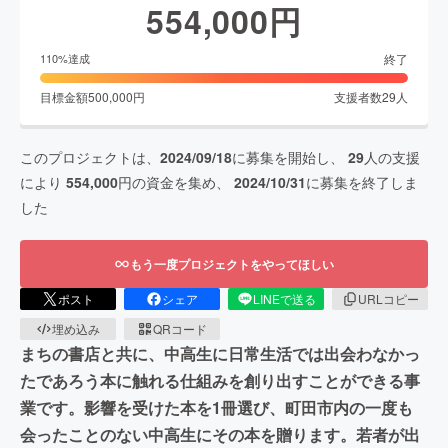
554,000
円
終了
110
%達成
目標金額
500,000
円
支援者数
29
人
このプロジェクトは、
2024/09/18
に募集を開始し、
29
人の支援
により
554,000
円の資金を集め、
2024/10/31
に募集を終了しま
した
もう一度プロジェクトをやってほしい
ポスト
シェア
LINEで送る
URLコピー
埋め込み
QRコード
まちの書店と共に、中高生に日常生活では出会わなかっ
たであろう本に触れる仕組みを創り出すことができる事
業です。影響を受けた本を1冊選び、町田市内の一度も
会ったことのない中高生にその本を贈ります。若者が出