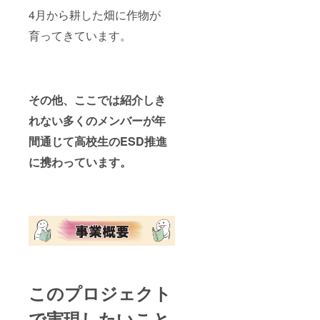
書店に
店にて
などの
4月から耕した畑に作物が
て事業
購入
理由で
の告知
し、町
本が
育ってきています。
が印刷
田市内
余って
された
の中高
しまっ
「しお
生に書
た場合
り」の
店にて
は町田
配布を
渡しま
市内の
行いま
す。 ・
その他、ここでは紹介しき
児童養
す。
学生か
護施設
れない多くのメンバーが年
【本を
らの募
や中高
渡す流
集が多
生が本
間通じて高校生のESD推進
れ】 ・
数の場
に触れ
45,000
合、抽
る場所
に携わっています。
円以内
選を実
に書籍
で購入
施しま
を寄付
できる
す。 ・
させて
最大数
本を受
いただ
の本を
取りに
きま
協力書
来ない
す。
店にて
などの
【注意
購入
理由で
事項】
し、町
本が
・書店
田市内
余って
が仕入
の中高
しまっ
れでき
このプロジェクト
生に書
た場合
ない書
店にて
は町田
籍は選
で実現したいこと
渡しま
市内の
択でき