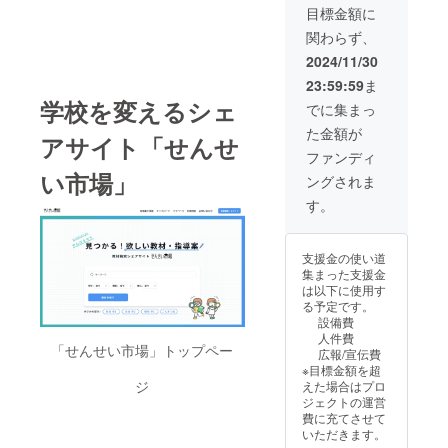
供いた
ペン立
す。
報のご
索） ※
目標金額に
しま
て 1個
（第一
提出に
掲載期
関わらず、
す。 ＜
※画像は
回）
ついて
間：1年
スポン
イメー
・日
は、
間 ※備
2024/11/30
サー特
ジで
時：
メール
考欄に
23:59:59
ま
典＞ ■
す。
2024年
にてご
は、
トップ
学校を変えるシェ
12月末
案内い
「企業
でに集まっ
ページ
頃の開
たしま
名」を
た金額が
最上部
催 ・
す。 ■
ご記入
アサイト「せんせ
の
場所：
年四回
くださ
ファンディ
「spon
名古屋
の協賛
い。 ※
い市場」
ングされま
sored
近郊
者交流
協賛
by」の
（第二
会への
ページ
す。
後ろに
回）
参加権
への掲
企業名
・日
協賛
載は、
を掲載
時：
者の皆
購入
支援金の使い道
■トップ
2025年
様と、
後、時
集まった支援金
ページ
3月末頃
インフ
間がか
は以下に使用す
に企業
の開催
ルエン
かる場
る予定です。
ロゴを
・場
サーを
合があ
設備費
掲載 ■
所：東
ゲスト
りま
人件費
協賛
京近郊
に迎え
す。ご
「せんせい市場」トップペー
広報/宣伝費
ページ
（第
た交流
了承く
※目標金額を超
にメイ
三回）
会で
ださ
ジ
えた場合はプロ
ンスポ
・日
す。
い。 ※
ジェクトの運営
ンサー
時：
（第一
掲載情
費に充てさせて
として
2025年
回）
報のご
いただきます。
最上部
6月末頃
・日
提出に