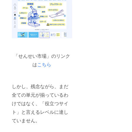
回）
・日
時：
2024年
12月末
頃の開
催 ・
場所：
名古屋
近郊
（第二
回）
「せんせい市場」のリンク
・日
時：
は
こちら
2025年
3月末頃
の開催
・場
しかし、残念ながら、まだ
所：東
京近郊
全ての単元が揃っているわ
（第
三回）
けではなく、「役立つサイ
・日
時：
ト」と言えるレベルに達し
2025年
ていません。
6月末頃
の開催
・場