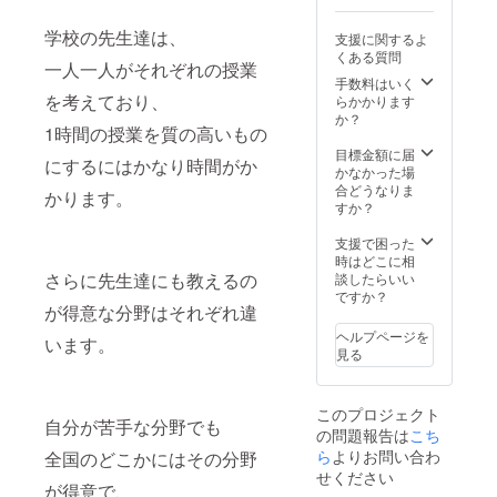
に掲載
の開催
時：
ついて
・ロ
・場
2024年
は、
学校の先生達は、
支援に関するよ
ゴ ・
所：名
12月末
メール
くある質問
企業名
古屋近
頃の開
にてご
一人一人がそれぞれの授業
・企
手数料はいく
郊 （第
催 ・
案内い
業説明
を考えており、
らかかります
四回）
場所：
たしま
・HP
か？
・日
名古屋
す。 ■
1時間の授業を質の高いもの
へのリ
時：
近郊
各種
ンク ※
目標金額に届
2025年
（第二
SNSの
にするにはかなり時間がか
表示方
かなかった場
9月末頃
回）
ショー
法は
合どうなりま
の開催
・日
ト動画
かります。
「せん
すか？
・場
時：
でご紹
せい市
所：東
2025年
介
場」
支援で困った
京近郊
3月末頃
YouTub
ホーム
時はどこに相
※支援者
の開催
e登録者
ページ
さらに先生達にも教えるの
談したらいい
様の交
・場
46万
をご確
ですか？
通費や
所：東
人、
認くだ
が得意な分野はそれぞれ違
滞在費
京近郊
SNSの
さい。
は各自
（第
総フォ
ヘルプページを
います。
（せん
でご負
三回）
ロワー
見る
せい市
担願い
・日
60万人
場で検
ます。
時：
超の
索） ※
※交流会
2025年
「やん
このプロジェクト
掲載期
への参
6月末頃
ばるゼ
自分が苦手な分野でも
の問題報告は
間：1年
こち
加費用
の開催
ミ」
間 ※備
ら
よりお問い合わ
が別途
・場
が、
全国のどこかにはその分野
考欄に
発生す
所：名
YouTub
せください
は、
が得意で、
る場合
古屋近
eと各種