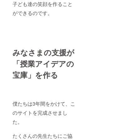
の中
子ども達の笑顔を作ること
四回）
で、会
・日
社につ
ができるのです。
時：
いても
2025年
インタ
9月末頃
ビュー
の開催
させて
・場
いただ
所：東
きま
京近郊
す。 ■
※支援者
みなさまの支援が
各種
様の交
SNSの
通費や
「
授業アイデアの
ショー
滞在費
ト動画
は各自
でご紹
宝庫」を作る
でご負
介
担願い
YouTub
ます。
e登録者
※交流会
46万
への参
人、
加費用
SNSの
僕たちは3年間をかけて、こ
が別途
総フォ
発生す
のサイトを完成させまし
ロワー
る場合
60万人
があり
た。
超の
ます。
「やん
■協賛者
ばるゼ
交流会
たくさんの先生たちにご協
ミ」
でのご