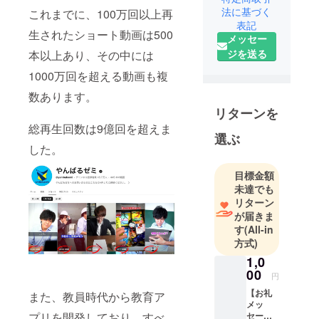
法に基づく
数47万人突
これまでに、100万回以上再
表記
破
生されたショート動画は500
メッセー
教育アプリ
ジを送る
本以上あり、その中には
多数開発
1000万回を超える動画も複
総ダウン
ロード数10
数あります。
万突破
リターンを
株式会社せ
総再生回数は9億回を超えま
選ぶ
んせい市
した。
場 代表取
目標金額
未達でも
リターン
が届きま
す
(All-in
方式)
1,0
00
円
【お礼
また、教員時代から教育ア
メッ
セー
プリを開発しており、すべ