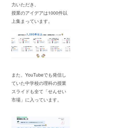
が、
紹介
力いただき、
YouTub
上記の
eと各種
授業のアイデアは1000件以
協賛者
SNSの
交流会
ショー
上集まっています。
全4回
ト動画
で、ス
でスポ
ポン
ンサー
サー様
様をご
をご紹
紹介し
介させ
ます。
ていた
■年四回
だきま
の協賛
す。 ※
者交流
連絡方
会への
法：詳
参加権
細は
また、YouTubeでも発信し
協賛
メール
者の皆
でご連
ていた中学校の理科の授業
様と、
絡いた
インフ
しま
スライドも全て「せんせい
ルエン
す。
サーを
市場」に入っています。
ゲスト
に迎え
た交流
会で
す。
（第一