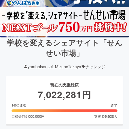
学校を変えるシェアサイト「せん
せい市場」
yambalsensei_MizunoTakaya
チャレンジ
現在の支援総額
7,022,281
円
終了
140
%達成
目標金額
5,000,000
円
支援者数
538
人