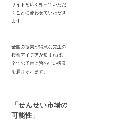
■協賛者
サイトを広く知っていただ
交流会
でのご
くことに使わせていただき
紹介
ます。
上記の
協賛者
交流会
全4回
で、ス
ポン
全国の授業が得意な先生の
サー様
をご紹
授業アイデアが集まれば、
介させ
ていた
全ての子供に質のいい授業
だきま
す。 ※
を届けられます。
連絡方
法：詳
細は
メール
でご連
絡いた
「せんせい市場の
しま
す。
可能性」