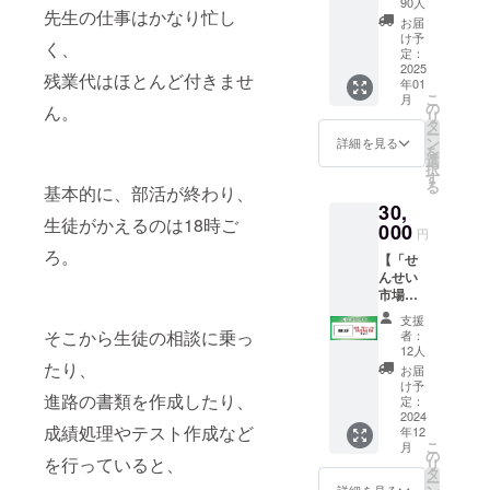
てくれ
90人
先生の仕事はかなり忙し
ション
ている
お届
with ハ
方と、
け予
く、
ナロ
直接お
定：
ロ】 ク
2025
会いで
残業代はほとんど付きませ
年01
ラウド
きるこ
こ
月
ファン
とを楽
の
ん。
リ
ディン
しみに
タ
ー
グ限
してい
ン
詳細を見る
を
定！や
ます！
選
択
んばる
■イベン
す
る
基本的に、部活が終わり、
ゼミの
ト概要
30,
ロゴが
【開催
生徒がかえるのは18時ご
入った
000
日】12
円
オリジ
月1日
ろ。
【「せ
ナルの
(日)
んせい
ビーズ
16:30～
市場」
クッ
19:00（
一般ス
ショ
受付時
支援
ポン
ン！
間16:00
そこから生徒の相談に乗っ
者：
サー】
「やん
～
12人
「せん
ばるゼ
たり、
16:30）
お届
せい市
ミのこ
【開催
け予
進路の書類を作成したり、
場」に
だわ
定：
地】愛
お名前
2024
り」 活
知県岡
成績処理やテスト作成など
年12
を掲
動拠点
崎市
こ
月
載！ 協
岡崎の
の
岡崎
を行っていると、
リ
賛して
企業
タ
ニュー
ー
くださ
「タキ