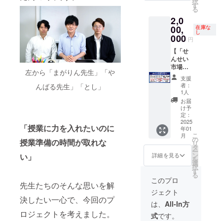
担願い
択
てい
す
了承く
せい市
ルドス
令に違
ビーズ
ます。
る
る、丸
ださ
場で検
ポン
反する
クッ
2,0
付け用
い。 ※
索） ※
サーと
内容な
ショ
00,
の赤ペ
在庫な
掲載情
掲載期
して掲
ど、こ
ン」、
し
ンで
000
報のご
間：1年
載 ・
ちらが
「人を
円
す。 や
提出に
間 ※備
ロゴ
不適切
だめに
【「せ
んばる
ついて
考欄に
・企
と判断
する
んせい
ゼミの
は、
は、
業名
した場
クッ
市場」
ロゴが
メール
「企業
・企
合、掲
ショ
左から「まがりん先生」「や
メイン
入った
にてご
名」を
業説明
載を中
ン」で
支援
スポン
赤ペン2
案内い
ご記入
・HP
止する
者：
んばる先生」「とし」
有名。
サー】
本とペ
たしま
くださ
へのリ
1人
場合が
せんせ
ン立て
す。 ■
い。 ※
ンク ※
ありま
お届
い市場
をセッ
年四回
協賛
表示方
け予
す。
の
トでお
定：
の協賛
ページ
法は
「トッ
2025
送りし
者交流
への掲
「せん
「授業に力を入れたいのに
年01
プペー
ます。
会への
載は、
せい市
こ
月
ジ最上
＜商品
の
参加権
購入
場」
授業準備の時間が取れな
リ
部」に
概要＞
タ
協賛
後、時
ホーム
ー
企業名
・やん
ン
者の皆
間がか
ページ
い」
詳細を見る
を
を掲
ばるゼ
選
様と、
かる場
の協賛
択
載！ 協
ミロゴ
す
インフ
合があ
一覧を
る
賛して
入り赤
ルエン
りま
ご確認
このプロ
先生たちのそんな思いを解
くださ
ペン 2
サーを
す。ご
くださ
ジェクト
る方
本 ・や
ゲスト
了承く
い。
決したい一心で、今回のプ
へ、以
んばる
に迎え
ださ
（せん
は、
All-In方
下の特
ゼミロ
た交流
い。 ※
せい市
ロジェクトを考えました。
式
です。
典を提
ゴ入り
会で
掲載情
場で検