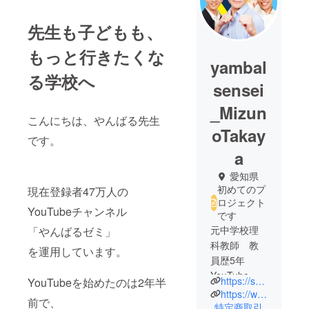
先生も子どもも、
もっと行きたくな
yambal
る学校へ
sensei
_Mizun
こんにちは、やんばる先生
oTakay
です。
a
愛知県
初めてのプ
現在登録者47万人の
ロジェクト
YouTubeチャンネル
です
元中学校理
「やんばるゼミ」
科教師 教
を運用しています。
員歴5年
YouTube「
https://senseiichiba.com/
YouTubeを始めたのは2年半
やんばるゼ
https://www.youtube.com/channel/UCbikEJtfgTM3v0CFA8EV1mQ
前で、
ミ」 登録者
特定商取引