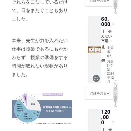
ン
グラン
詳細を見る
それらをこなしているだけ
を
る方
コウ縫
選
ドホテ
択
へ、以
製」様
す
で、日をまたぐこともあり
ル 【内
る
下の特
ととも
容】 ・
60,
典を提
ました。
に、生
やんば
供いた
000
地選び
るゼミ
円
しま
からデ
が高校
【「せ
す。 ＜
ザイ
時代に
んせい
スポン
ン、サ
作った
本来、先生が力を入れたい
市場」
サー特
イズま
映画の
ブロン
典＞ ■
で、一
上映会
支援
仕事は授業であるにもかか
ズスポ
協賛
緒にこ
高校
者：
ン
ページ
だわっ
8人
の同級
わらず、授業の準備をする
サー】
に一般
て製
生だっ
お届
「せん
スポン
時間が取れない現状があり
作。
け予
たやん
せい市
サーと
定：
「安心
ばるゼ
場」に
2024
ました。
して掲
の日本
ミの2人
年12
企業ロ
載 ・
製」、
が、高
こ
月
ゴを掲
名前
の
「こだ
校時代
リ
載！ 協
（個人
タ
わりの
に初め
ー
賛して
名・
ン
ハンド
詳細を見る
て作っ
を
くださ
ニック
選
メイ
た映画
択
る方
ネー
す
ド」 愛
「パト
る
へ、以
ム）
知県岡
リック
120
下の特
・
崎市の
ス」を
典を提
,00
HP、
工場で
上映し
供いた
SNS等
0
縫製
ます！
円
しま
へのリ
し、生
※同級
す。 ＜
【「せ
ンク
地・そ