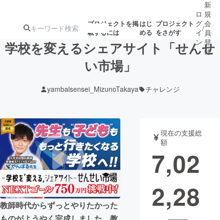
新
ロ
規
グ
会
プロジェクトを掲
はじ
プロジェクト
/
載するには
める
をさがす
イ
員
ン
登
学校を変えるシェアサイト「せんせ
録
い市場」
人気のプロ
注目のリ
注目の新着プロ
募集終了が近いプ
もうすぐ公開
yambalsensei_MizunoTakaya
チャレンジ
ジェクト
ターン
ジェクト
ロジェクト
されます
アート・写真
音楽
現在の支援総
額
7,02
テクノロジー・ガジェット
ゲーム・サ
2,28
映像・映画
書籍・雑誌
教師時代からずっとやりたかった
ビジネス・起業
チャレンジ
ものがようやく完成しました。教