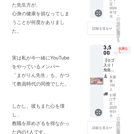
できる
ご確認
ページ
い市場
た先生方が、
ンサー
定：
要＞ や
コー
くださ
にシル
の
2024
リター
んばる
ナーで
年12
心身の健康を損なってしま
い。
バース
「トッ
ンの中
ゼミロ
す！ ・
こ
月
（せん
ポン
プペー
からお
の
ゴ入り
記念撮
リ
うことが何度かありまし
せい市
サーと
ジ」に
願いい
タ
ビーズ
影、フ
ー
場で検
して掲
企業ロ
たしま
ン
クッ
詳細を見る
リータ
た。
を
索） ※
載 ・
ゴを掲
す。 ※
選
ショ
イム ※
択
掲載期
企業ロ
載！ 協
備考欄
す
ン 1個
詳しい
る
間：1年
ゴ ・
賛して
には、
サイ
情報は
3,5
間 ※備
企業名
くださ
・掲載
ズ：縦
メール
在庫な
考欄に
・HP
る方
00
してほ
し
33cm×
にてご
円
は、
へのリ
へ、以
しい名
実は私が今一緒にYouTube
横
案内い
【ロゴ
「企業
ンク
下の特
前（必
43cm×
たしま
入り！
をやっているメンバー
名」を
（任
典を提
須） ・
厚さ
す。 ※
先生の
ご記入
意） ※
供いた
リンク
12cm
内容は
「まがりん先生」も、かつ
赤ペン
くださ
表示方
しま
先
色：ネ
予告な
支援
＆ペン
い。 ※
法は
す。 ＜
URL（
イビー
者：
く変更
て教員時代の同僚でした。
立て
協賛
「せん
スポン
任意）
100
＜ハナ
になる
セッ
ページ
せい市
サー特
人
をご記
ロロ＞
場合が
ト】 や
への掲
場」
典＞ ■
入くだ
お届
地元岡
ありま
んばる
載は、
ホーム
トップ
け予
さい。
崎市の
す。 ※
ゼミも
定：
購入
ページ
ページ
※掲載期
しかし、彼もまた心を壊
企業
支援者
2025
撮影で
後、時
の協賛
に企業
間：1年
「タキ
様の交
年01
愛用！
間がか
一覧を
ロゴを
し、
間 ※公
コウ縫
通費や
こ
月
実際の
の
かる場
ご確認
掲載 ■
序良俗
製」の
滞在費
リ
教職を辞めざるを得なかっ
先生た
タ
合があ
くださ
協賛
に反す
ブラン
は各自
ー
ちもよ
ン
りま
い。
ページ
詳細を見る
る内
ド。
でご負
を
た内の1人です。
く使っ
選
す。ご
（せん
にゴー
容、法
「着る