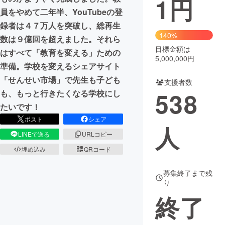
1
円
員をやめて二年半、YouTubeの登
まちづくり・地域活性化
録者は４７万人を突破し、総再生
140%
数は９億回を超えました。それら
目標金額は
CAMPFIRE for Social Good
CAMPFIRE Creation
はすべて「教育を変える」ための
5,000,000円
CAMPFIREふるさと納税
machi-ya
コミュニティ
準備。学校を変えるシェアサイト
「せんせい市場」で先生も子ども
支援者数
538
も、もっと行きたくなる学校にし
たいです！
ポスト
シェア
人
LINEで送る
URLコピー
埋め込み
QRコード
募集終了まで残
り
終了