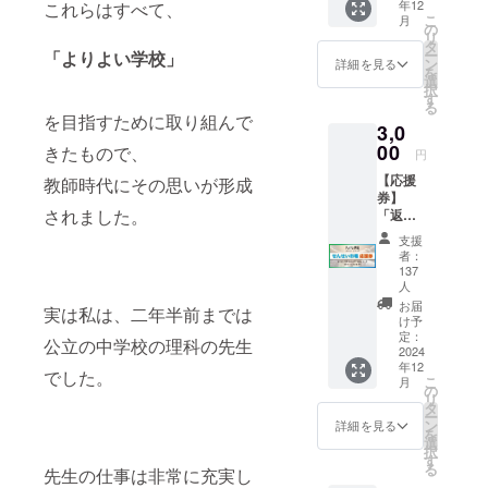
年12
これらはすべて、
「やん
こ
月
ばるゼ
の
リ
ミ」か
タ
ー
「よりよい学校」
ら、お
ン
詳細を見る
を
礼動画
選
択
とお礼
す
る
メッ
を目指すために取り組んで
3,0
セージ
をお送
00
きたもので、
円
りしま
【応援
教師時代にその思いが形成
す。 ・
券】
送信方
されました。
「返礼
法：E
品はい
メール
支援
らない
・動画
者：
から、
はURL
137
ただ純
のリン
人
粋に応
クをお
お届
実は私は、二年半前までは
援した
送りし
け予
い！」
定：
ます。
公立の中学校の理科の先生
2024
と思っ
・収録
年12
ていた
時間：
でした。
こ
月
だける
の
約1分間
リ
方向け
タ
ー
のリ
ン
詳細を見る
を
ターン
選
択
です。
す
る
先生の仕事は非常に充実し
※お礼の