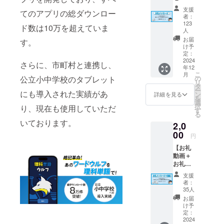
ジ】 感
支援
てのアプリの総ダウンロー
謝の気
者：
持ちを
123
ド数は10万を超えていま
込め
人
て、
お届
す。
「やん
け予
ばるゼ
定：
2024
ミ」か
さらに、市町村と連携し、
年12
らお礼
こ
月
メッ
の
公立小中学校のタブレット
リ
セージ
タ
ー
にも導入された実績があ
をお送
ン
詳細を見る
を
りしま
選
択
り、現在も使用していただ
す。 ・
す
る
送信方
いております。
2,0
法：E
00
メール
円
【お礼
動画＋
お礼
メッ
支援
セー
者：
ジ】 感
35人
謝の気
お届
持ちを
け予
込め
定：
て、
2024