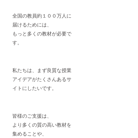
所：名
古屋近
郊 （第
全国の教員約１００万人に
四回）
・日
届けるためには、
時：
2025年
もっと多くの教材が必要で
9月末頃
の開催
す。
・場
所：東
京近郊
※支援者
様の交
私たちは、まず良質な授業
通費や
滞在費
アイデアがたくさんあるサ
は各自
でご負
イトにしたいです。
担願い
ます。
※交流会
への参
加費用
皆様のご支援は、
が別途
発生す
より多くの質の高い教材を
る場合
があり
集めることや、
ます。