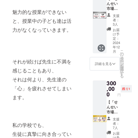
生の個
スポン
んせい
（任
の他の
人情報
サー特
市場」
意） ※
行程も
保護の
魅力的な授業ができない
典＞ ■
シル
表示方
国内工
ため、
支援
協賛
バース
法は
場で製
と、授業中の子ども達は活
一部の
者：
ページ
ポン
「せん
造。 縫
3人
みの公
にブロ
サー】
せい市
力がなくなっていきます。
い子さ
開とさ
お届
ンズス
「せん
場」
んひと
け予
せてい
ポン
せい市
ホーム
定：
りひと
ただき
サーと
場」に
2024
ページ
りが１
ます。
年12
して掲
企業ロ
の協賛
つ１つ
・質問
こ
月
載 ・
ゴ・企
一覧を
の
ていね
コー
リ
企業ロ
業名・
ご確認
タ
いに縫
ナー、
それが続けば先生に不満を
ー
ゴ ・
企業説
くださ
ン
い上げ
詳細を見る
トーク
を
HP、
明を掲
い。
選
ていま
セッ
感じることもあり、
択
SNS等
載！ 協
（せん
す
す。
ション
る
へのリ
賛して
せい市
それは何より、先生達の
「着る
やん
300
ンク
くださ
場で検
ビーズ
ばるゼ
（任
る方
「心」を疲れさせてしまい
,00
索） ※
クッ
ミの3人
残り1
意） ※
へ、以
個人様
0
ショ
「やん
円
ます。
表示方
下の特
用のリ
ン」で
ばる先
法は
典を提
【「せ
ターン
有名な
生」、
「せん
供いた
んせい
となっ
「ハナ
「と
せい市
しま
市場」
ており
ロロ」
し」、
場」
す。 ＜
ゴール
ます。
とのコ
「まが
支援
ホーム
スポン
ドスポ
企業
ラボ商
りん」
者：
私の学校でも、
ページ
サー特
ン
様は企
品で
7人
に直接
の協賛
典＞ ■
サー】
業様用
す。 ＜
生徒に真摯に向き合ってい
質問が
お届
一覧を
協賛
せんせ
のスポ
商品概
け予