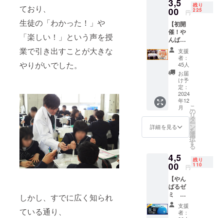
3,5
メール
残り
ており、
00
を送信
225
円
いたし
生徒の「わかった！」や
【初開
ます。
催！や
※リター
「楽しい！」という声を授
んばる
ンの内
ゼミ オ
容は
業で引き出すことが大きな
支援
フ会 in
1,000円
者：
岡崎
やりがいでした。
の【お
45人
参加
礼メッ
お届
券】 や
セー
け予
んばる
定：
ジ】と
ゼミの
2024
同じ内
年12
活動拠
容で
こ
月
点であ
の
す。
リ
る岡崎
タ
ー
で、初
ン
詳細を見る
を
めての
選
択
オフ会
す
る
を開催
4,5
しま
残り
す！ 支
00
110
円
援して
【やん
いただ
ばるゼ
いた方
ミ オ
や、い
しかし、すでに広く知られ
リジナ
つも動
支援
ルビー
ている通り、
画を見
者：
ズクッ