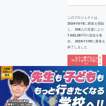
このプロジェクトは、
2024/10/18
に募集を開始
し、
538
人の支援により
7,022,281
円の資金を集
め、
2024/11/30
に募集を
終了しました
もう一度プロジェ
8
クトをやってほし
1
い
4