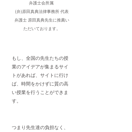
す。
弁護士会所属
細は
2024年
■YouTu
メール
12月末
(弁)原田真典法律事務所 代表
be動画
でご連
頃の開
への出
絡いた
催 ・
弁護士 原田真典先生に推薦い
演 ク
しま
場所：
ラウド
す。
名古屋
ただいております。
ファン
近郊
ディン
（第二
グ終了
回）
後、登
・日
録者46
時：
万人
2025年
もし、全国の先生たちの授
「やん
3月末頃
ばるゼ
の開催
業のアイデアが集まるサイ
ミ」の
・場
YouTub
所：東
トがあれば、サイトに行け
e動画に
京近郊
ご出演
ば、時間をかけずに質の高
（第
いただ
三回）
い授業を行うことができま
き、ス
・日
ポン
時：
す。
サー様
2025年
をご紹
6月末頃
介いた
の開催
しま
・場
す。
所：名
またそ
古屋近
つまり先生達の負担なく、
の動画
郊 （第