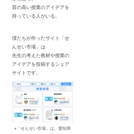
「企業
があり
郊 （第
SNSの
質の高い授業のアイデアを
名」を
ます。
四回）
ショー
ご記入
※連絡方
・日
ト動画
持っている人がいる。
くださ
法：詳
時：
でスポ
い。 ※
細は
2025年
ンサー
協賛
メール
9月末頃
様をご
ページ
でご連
の開催
紹介し
への掲
絡いた
・場
ます。
僕たちが作ったサイト「せ
載は、
しま
所：東
■年四回
購入
んせい市場」は
す。
京近郊
の協賛
後、時
※支援者
者交流
先生の考えた教材や授業の
間がか
様の交
会への
かる場
通費や
参加権
アイデアを投稿するシェア
合があ
滞在費
協賛
りま
は各自
者の皆
サイトです。
す。ご
でご負
様と、
了承く
担願い
インフ
ださ
ます。
ルエン
い。 ※
※交流会
サーを
掲載情
への参
ゲスト
報のご
加費用
に迎え
提出に
が別途
た交流
ついて
発生す
会で
は、
る場合
す。
メール
があり
（第一
にてご
ます。
回）
案内い
※連絡方
・日
※「せんせい市場」は、愛知県
たしま
法：詳
時：