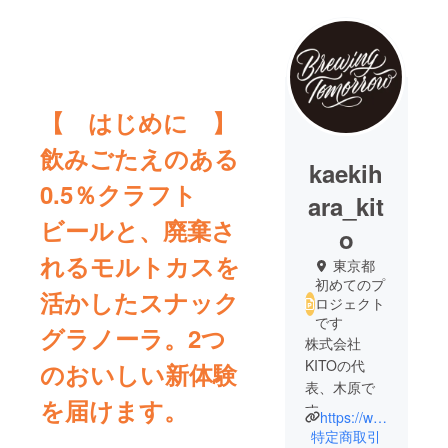
【 はじめに 】
飲みごたえのある
kaekih
0.5％クラフト
ara_kit
ビールと、廃棄さ
o
れるモルトカスを
東京都
初めてのプ
活かしたスナック
ロジェクト
です
グラノーラ。2つ
株式会社
KITOの代
のおいしい新体験
表、木原で
を届けます。
す。
https://www.instagram.com/brewing_tomorrow/
今回、ノン
特定商取引