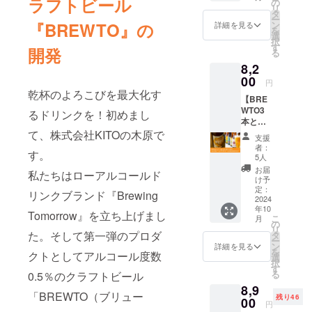
ラフトビール
す。 ----
の
リ
tropical
--- ◇
タ
ー
XPAの6
ローア
ン
『BREWTO』の
詳細を見る
を
本セッ
ルコー
選
択
トに オ
ルクラ
す
開発
る
リジナ
フト
8,2
ルス
ビー
テッ
00
ル
円
カーと
BREWT
乾杯のよろこびを最大化す
【BRE
開発中
O
WTO3
のモル
tropical
るドリンクを！初めまし
本と山
トグラ
XPA ・
口地
て、株式会社KITOの木原で
ノーラ
品目 :
支援
ビール
エス
炭酸飲
者：
す。
クラフ
ニック
料 ・原
5人
トビー
味を一
材料名 :
お届
私たちはローアルコールド
ルの3本
口おつ
麦芽
け予
の6本
けして
定：
（外国
リンクブランド『Brewing
セッ
2024
お届け
製
年10
ト】
しま
造）、
Tomorrow』を立ち上げまし
こ
月
ローア
す。 ◇
の
大麦、
リ
ルコー
ローア
た。そして第一弾のプロダ
タ
オーツ
ー
ルクラ
ルコー
ン
麦、
詳細を見る
を
クトとしてアルコール度数
フト
ルクラ
選
ホッ
択
ビール
フト
す
プ、炭
る
0.5％のクラフトビール
「BRE
ビー
酸 ・内
8,9
WTO」
ル
容量 :
「BREWTO（ブリュー
残り46
3本と
00
BREWT
330ml
円
山口地
O