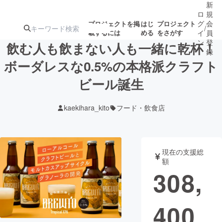
新
ロ
規
グ
会
プロジェクトを掲
はじ
プロジェクト
/
載するには
める
をさがす
イ
員
ン
登
飲む人も飲まない人も一緒に乾杯！
録
ボーダレスな0.5%の本格派クラフト
ビール誕生
人気のプロ
注目のリ
注目の新着プロ
募集終了が近いプ
もうすぐ公開
ジェクト
ターン
ジェクト
ロジェクト
されます
kaekihara_kito
フード・飲食店
アート・写真
音楽
現在の支援総
テクノロジー・ガジェット
ゲーム・サ
額
308,
映像・映画
書籍・雑誌
400
ビジネス・起業
チャレンジ