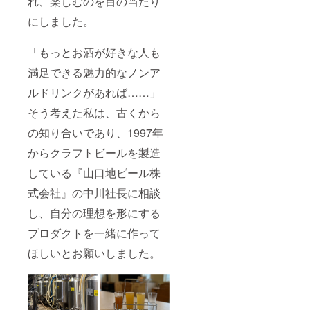
れ、楽しむのを目の当たり
以下）
「原材
にしました。
料及び
添加物
等の食
「もっとお酒が好きな人も
品表示
満足できる魅力的なノンア
はお届
け商品
ルドリンクがあれば……」
のラベ
ルに表
そう考えた私は、古くから
記され
ます。
の知り合いであり、1997年
商品開
封前に
からクラフトビールを製造
は必ず
している『山口地ビール株
お届け
のリ
式会社』の中川社長に相談
ターン
に貼付
し、自分の理想を形にする
された
ラベル
プロダクトを一緒に作って
や注意
書きを
ほしいとお願いしました。
ご確認
くださ
い。」
◇Brewi
ng