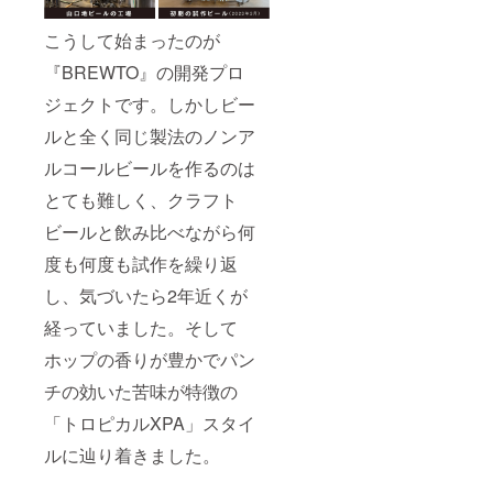
Tomorr
owオリ
こうして始まったのが
ジナル
キャッ
『BREWTO』の開発プロ
プ ロ
ゴマー
ジェクトです。しかしビー
クの刺
繍が
ルと全く同じ製法のノンア
入った
ルコールビールを作るのは
オリジ
ナル
とても難しく、クラフト
キャッ
プで
ビールと飲み比べながら何
す。
サイズ :
度も何度も試作を繰り返
フリー
◇オリ
し、気づいたら2年近くが
ジナル
経っていました。そして
ステッ
カー
ホップの香りが豊かでパン
チの効いた苦味が特徴の
「トロピカルXPA」スタイ
ルに辿り着きました。