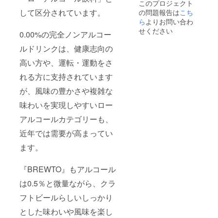
このプロジェクト
書きを
限：常
して区分されています。
の問題報告は
ご確認
こち
温にて
くださ
ら
よりお問い合わ
製造か
い。」
ら2ヶ月
せください
0.00%の完全ノンアルコー
◇モル
・保存
トグラ
方法 :
ルドリンクは、健康志向の
ノーラ
直射日
セッ
光、高
高い方や、運転・運動をさ
ト・エ
温を避
スニッ
れる方に支持されています
けて保
クグラ
存
が、風味の豊かさや複雑な
ノーラ
（25℃
・原材
以下）
味わいを実現しやすいロー
料：
◇モル
オーツ
トグラ
アルコールカテゴリーも、
麦、モ
ノーラ
ルト、
セッ
近年では需要が高まってい
砂糖、
ト・ス
米油、
ます。
イーツ
スイー
グラ
トチリ
ノーラ
ソー
『BREWTO』もアルコール
・原材
ス、コ
料：
は0.5％と微量ながら、クラ
コナッ
オーツ
ツロン
麦、モ
フトビールらしいしっかり
グ、ナ
ルト、
ンプ
砂糖、
とした味わいや風味を楽し
ラー、
米油、