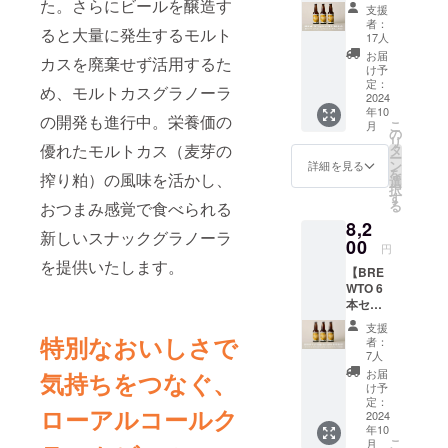
ト】
た。さらにビールを醸造す
支援
ローア
で、あなた
者：
ると大量に発生するモルト
ルコー
17人
の日常に彩
ルクラ
お届
カスを廃棄せず活用するた
りを加えた
フト
け予
ビー
定：
いと考えて
め、モルトカスグラノーラ
ル
2024
年10
BREWT
の開発も進行中。栄養価の
こ
月
O
の
リ
tropical
優れたモルトカス（麦芽の
タ
ー
XPAの3
ン
詳細を見る
を
搾り粕）の風味を活かし、
本セッ
選
択
トに オ
す
る
おつまみ感覚で食べられる
リジナ
8,2
ルス
新しいスナックグラノーラ
テッ
00
円
カーと
を提供いたします。
【BRE
開発中
WTO 6
のモル
本セッ
トグラ
ト】
ノーラ
支援
ローア
エス
特別なおいしさで
者：
ルコー
ニック
7人
ルクラ
味を一
お届
気持ちをつなぐ、
フト
口おつ
け予
ビー
けして
定：
ローアルコールク
ル
2024
お届け
年10
BREWT
しま
こ
月
O