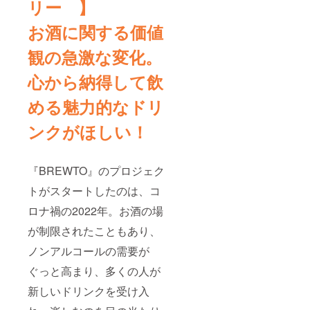
リー 】
麦、モ
等の食
ルト、
品表示
お酒に関する価値
砂糖、
はお届
米油、
け商品
カカオ
観の急激な変化。
のラベ
ニブ、
ルに表
オレン
記され
心から納得して飲
ジ、
ます。
アーモ
商品開
める魅力的なドリ
ンドス
封前に
ライ
は必ず
ンクがほしい！
ス、塩
お届け
・内容
のリ
量：
ターン
100g ・
に貼付
『BREWTO』のプロジェク
賞味期
された
限：常
ラベル
トがスタートしたのは、コ
温にて
や注意
製造か
書きを
ロナ禍の2022年。お酒の場
ら2ヶ月
ご確認
・保存
が制限されたこともあり、
くださ
方法 :
い。」
直射日
ノンアルコールの需要が
◇オリ
光、高
ジナル
ぐっと高まり、多くの人が
温を避
ステッ
けて保
カー
新しいドリンクを受け入
存
（25℃