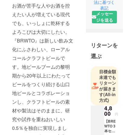
アルコール
法に基づく
お酒が苦手な人やお酒を控
表記
ドリンクブ
メッセー
えたい人が増えている現代
ランド
ジを送る
「BrewingTo
でも、いっしょに乾杯する
morrow」を
よろこびは大切にしたい。
立ち上げ、
『BRWTO』は新しい飲み文
クラフト
リターンを
ビール醸造
化にふさわしい、ローアル
所とコラボ
選ぶ
コールクラフトビールで
レーション
す。地ビールブームの黎明
したローア
目標金額
ルコールク
期から20年以上にわたって
未達でも
ラフトビー
リターン
ビールをつくり続ける山口
ルを発売し
が届きま
地ビールとコラボレーショ
す
(All-in
ます。どん
方式)
なシーンで
ンし、クラフトビールの素
4,8
も心地よく
材や製法はそのままに、研
00
楽しめる、
円
究や試作を重ねおいしい
深い味わい
【BRE
WTO 3
0.5％を独自に実現しまし
を持つクラ
本セッ
フトビール