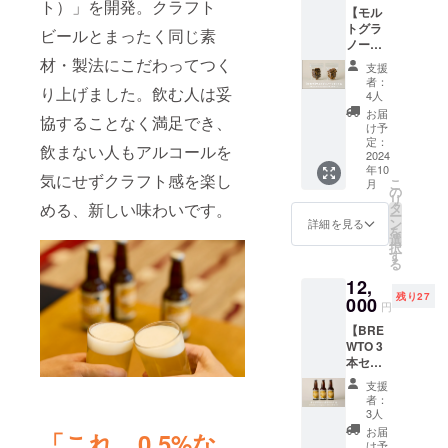
・アル
ト）」を開発。クラフト
【モル
ビール
tropical
コール
トグラ
のクラ
XPA ・
ビールとまったく同じ素
分 :
ノーラ
フト
品目 :
0.5% ・
セット
ビール3
材・製法にこだわってつく
炭酸飲
賞味期
支援
&『BR
本の6本
料 ・原
限：常
者：
り上げました。飲む人は妥
EWTO
セット
材料名 :
4人
温にて
』3本
です。
麦芽
製造か
お届
協することなく満足でき、
セッ
スタン
（外国
け予
ら5ヶ月
ト】
ダード
定：
製
・保存
飲まない人もアルコールを
BREWT
2024
なクラ
造）、
方法 :
年10
Oのモル
フト
大麦、
直射日
気にせずクラフト感を楽し
こ
月
トカス
ビール
の
オーツ
光、高
リ
を使用
と、
タ
める、新しい味わいです。
麦、
温を避
ー
したグ
ローア
ン
ホッ
詳細を見る
けて保
を
ラノー
ルコー
選
プ、炭
存
択
ラ、エ
ルクラ
す
酸 ・内
（25℃
る
スニッ
フト
容量 :
以下）
12,
クテイ
ビール
330ml
「原材
残り27
スト
000
BREWT
・アル
料及び
円
（100g
Oの飲み
コール
添加物
【BRE
）とカ
比べを
分 :
等の食
WTO 3
カオニ
お楽し
0.5% ・
品表示
本セッ
ブ&オレ
みくだ
賞味期
はお届
トとオ
ンジ
さい。
限：常
け商品
支援
リジナ
（100g
◇ロー
温にて
者：
のラベ
ル
）の
アル
3人
製造か
ルに表
キャッ
セット
コール
ら5ヶ月
お届
記され
「これ、0.5%な
プの
です。
クラフ
け予
・保存