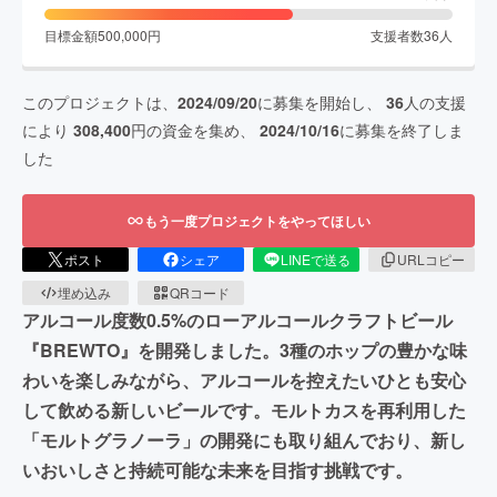
目標金額
500,000
円
支援者数
36
人
このプロジェクトは、
2024/09/20
に募集を開始し、
36
人の支援
により
308,400
円の資金を集め、
2024/10/16
に募集を終了しま
した
もう一度プロジェクトをやってほしい
ポスト
シェア
LINEで送る
URLコピー
埋め込み
QRコード
アルコール度数0.5%のローアルコールクラフトビール
『BREWTO』を開発しました。3種のホップの豊かな味
わいを楽しみながら、アルコールを控えたいひとも安心
して飲める新しいビールです。モルトカスを再利用した
「モルトグラノーラ」の開発にも取り組んでおり、新し
いおいしさと持続可能な未来を目指す挑戦です。