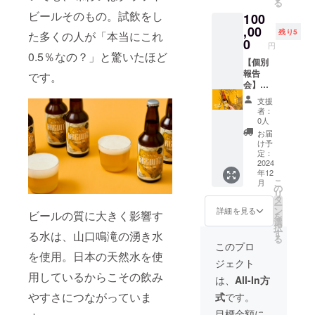
麦、モ
る
フト
炭酸飲
材料名 :
温にて
や注意
ルト、
ビールそのもの。試飲をし
100
ビール
料 ・原
麦芽
製造か
書きを
砂糖、
「BRE
,00
材料名 :
（外国
ら5ヶ月
残り5
ご確認
た多くの人が「本当にこれ
米油、
WTO」
麦芽
0
製
・保存
くださ
円
スイー
3本と
（外国
造）、
方法 :
0.5％なの？」と驚いたほど
い。」
トチリ
モルト
【個別
製
大麦、
直射日
◇【ひ
ソー
グラ
報告
造）、
です。
オーツ
光、高
とく
ス、コ
ノーラ
会】
大麦、
麦、
温を避
ち】モ
コナッ
セット
Brewin
オーツ
ホッ
けて保
ルトグ
支援
ツロン
（エス
gTomor
麦、
プ、炭
存
者：
ラノー
グ、ナ
ニック&
rowのメ
ホッ
酸 ・内
0人
（25℃
ラセッ
ンプ
スイー
ンバー
プ、炭
容量 :
以下）
お届
ト・エ
ラー、
ツの2
が、
酸 ・内
330ml
け予
「原材
スニッ
塩 ・内
袋）の
BREWT
容量 :
定：
・アル
料及び
クグラ
容量：
セット
Oを片手
2024
330ml
コール
添加物
ノーラ
15g程度
年12
オリジ
に、
・アル
分 :
等の食
・原材
・賞味
こ
月
ナル
BREWT
コール
の
0.5% ・
品表示
料：
期限：
リ
キャッ
Oやモル
分 :
タ
賞味期
はお届
オーツ
常温に
ー
プ ◇
トグラ
0.5% ・
ン
限：常
詳細を見る
け商品
麦、モ
ビールの質に大きく影響す
て製造
を
ローア
ノーラ
賞味期
選
温にて
のラベ
ルト、
から2ヶ
択
ルコー
の開発
限：常
す
製造か
る水は、山口鳴滝の湧き水
ルに表
砂糖、
月 ・保
る
ルクラ
秘話、
温にて
ら5ヶ月
このプロ
記され
米油、
存方法 :
フト
そして
製造か
を使用。日本の天然水を使
・保存
ます。
スイー
直射日
ジェクト
ビー
新規事
ら5ヶ月
方法 :
商品開
トチリ
光、高
用しているからこその飲み
ル
業の立
・保存
直射日
は、
All-In方
封前に
ソー
温を避
BREWT
ち上げ
方法 :
光、高
は必ず
ス、コ
けて保
やすさにつながっていま
式
です。
O
にまつ
直射日
温を避
お届け
コナッ
存
tropical
わるハ
光、高
けて保
目標金額に
のリ
ツロン