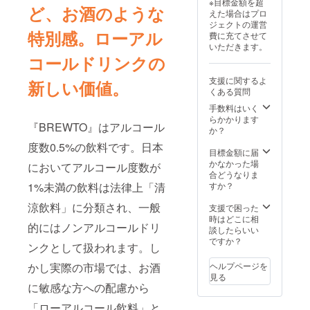
※目標金額を超
直射日
ださ
くださ
ど、お酒のような
◇モル
料及び
えた場合はプロ
光、高
い。 オ
い。」
トグラ
添加物
ジェクトの運営
温を避
ンライ
◇Brewi
ノーラ
等の食
特別感。ローアル
費に充てさせて
けて保
ン：事
ng
セッ
品表示
いただきます。
存
前に
Tomorr
ト・エ
はお届
コールドリンクの
（25℃
BREWT
owオリ
スニッ
け商品
以下）
Oのお送
ジナル
クグラ
のラベ
支援に関するよ
新しい価値。
「原材
りしま
キャッ
ノーラ
ルに表
くある質問
料及び
す。オ
プ ロ
・原材
記され
添加物
ンライ
ゴマー
手数料はいく
料：
ます。
等の食
ンで乾
クの刺
らかかります
オーツ
商品開
『BREWTO』はアルコール
品表示
杯しま
繍が
か？
麦、モ
封前に
はお届
しょ
入った
ルト、
は必ず
度数0.5%の飲料です。日本
け商品
う。 ・
オリジ
目標金額に届
砂糖、
お届け
のラベ
所要時
ナル
かなかった場
米油、
のリ
においてアルコール度数が
ルに表
間：70
キャッ
合どうなりま
スイー
ターン
記され
分程度
プで
1%未満の飲料は法律上「清
すか？
トチリ
に貼付
ます。
・有効
す。
ソー
された
商品開
期限：
涼飲料」に分類され、一般
サイズ :
支援で困った
ス、コ
ラベル
封前に
2025年
フリー
時はどこに相
コナッ
や注意
的にはノンアルコールドリ
は必ず
2月末ま
◇オリ
談したらいい
ツロン
書きを
お届け
で
ジナル
ですか？
グ、ナ
ご確認
ンクとして扱われます。し
のリ
ステッ
ンプ
くださ
ターン
カー
ラー、
い。」
かし実際の市場では、お酒
ヘルプページを
に貼付
塩 ・内
◇オリ
見る
された
容量：
に敏感な方への配慮から
ジナル
ラベル
100g ・
ステッ
や注意
「ローアルコール飲料」と
賞味期
カー