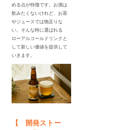
塩 ・内
カカオ
める点が特徴です。お酒は
容量：
ニブ、
100g ・
飲みたくないけれど、お茶
オレン
賞味期
ジ、
やジュースでは物足りな
限：常
アーモ
温にて
ンドス
い。そんな時に選ばれる
製造か
ライ
ら2ヶ月
ス、塩
ローアルコールドリンクと
・保存
・内容
方法 :
量：
して新しい価値を提供して
直射日
100g ・
光、高
いきます。
賞味期
温を避
限：常
けて保
温にて
存
製造か
（25℃
ら2ヶ月
以下）
・保存
◇モル
方法 :
トグラ
直射日
ノーラ
光、高
セッ
温を避
ト・ス
けて保
イーツ
存
グラ
（25℃
ノーラ
以下）
・原材
「原材
【 開発ストー
料：
料及び
オーツ
添加物