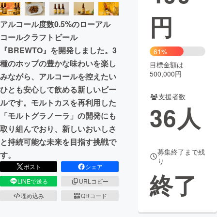
円
まちづくり・地域活性化
アルコール度数0.5%のローアル
コールクラフトビール
CAMPFIRE for Social Good
CAMPFIRE Creation
『BREWTO』を開発しました。3
61%
CAMPFIREふるさと納税
machi-ya
コミュニティ
種のホップの豊かな味わいを楽し
目標金額は
500,000円
みながら、アルコールを控えたい
ひとも安心して飲める新しいビー
支援者数
ルです。モルトカスを再利用した
36
人
「モルトグラノーラ」の開発にも
取り組んでおり、新しいおいしさ
と持続可能な未来を目指す挑戦で
募集終了まで残
す。
り
ポスト
シェア
終了
LINEで送る
URLコピー
埋め込み
QRコード