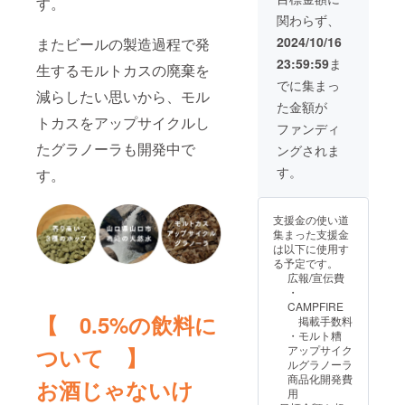
す。
（25℃
XPA ・
プニン
温を避
存
ターン
グ、ナ
以下）
関わらず、
品目 :
グや苦
けて保
（25℃
に貼付
ンプ
◇オリ
炭酸飲
労話を
存
以下）
2024/10/16
された
またビールの製造過程で発
ラー、
ジナル
料 ・原
楽しく
（25℃
「原材
ラベル
塩 ・内
ステッ
23:59:59
ま
材料名 :
語り合
以下）
生するモルトカスの廃棄を
料及び
や注意
容量：
カー
麦芽
いま
「原材
添加物
でに集まっ
書きを
15g程度
（外国
す。新
減らしたい思いから、モル
料及び
等の食
ご確認
・賞味
た金額が
製
しい挑
添加物
品表示
くださ
期限：
トカスをアップサイクルし
造）、
戦の舞
等の食
はお届
ファンディ
い。」
常温に
大麦、
台裏を
品表示
け商品
◇山口
て製造
たグラノーラも開発中で
ングされま
オーツ
一緒に
はお届
のラベ
地ビー
から2ヶ
麦、
体験し
け商品
ルに表
す。
ルクラ
す。
月 ・保
ホッ
てくだ
のラベ
記され
フト
存方法 :
プ、炭
さい。
ルに表
ます。
ビール
直射日
酸 ・内
オフラ
記され
商品開
ライン
光、高
支援金の使い道
容量 :
イン：
ます。
封前に
ナップ
温を避
集まった支援金
330ml
実施場
商品開
は必ず
の中か
けて保
は以下に使用す
・アル
所は東
封前に
お届け
ら種類
存
る予定です。
コール
京23区
は必ず
のリ
の違う3
（25℃
広報/宣伝費
分 :
内にな
お届け
ターン
本をお
以下）
・
0.5% ・
りま
のリ
に貼付
送りし
◇オリ
CAMPFIRE
賞味期
す。実
ターン
された
ます。
【 0.5%の飲料に
ジナル
掲載手数料
限：常
施場所
に貼付
ラベル
種類は
ステッ
・モルト糟
温にて
までの
された
や注意
お選び
カー
ついて 】
アップサイク
製造か
交通費
ラベル
書きを
いただ
ルグラノーラ
ら5ヶ月
は支援
や注意
ご確認
けませ
商品化開発費
お酒じゃないけ
・保存
者でご
書きを
くださ
ん。
用
方法 :
負担く
ご確認
い。」
「原材