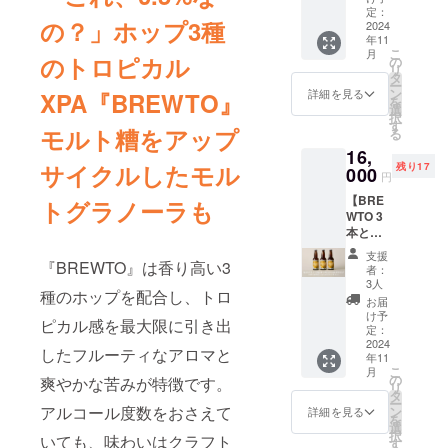
ます。
セッ
小袋の
定：
トビー
方法 :
商品開
の？」ホップ3種
ト】
2024
モルト
ル
直射日
封前に
年11
ローア
カスも
BREWT
光、高
は必ず
こ
月
ルコー
のトロピカル
おつけ
の
O
温を避
お届け
リ
ルクラ
しま
タ
tropical
けて保
のリ
ー
フト
す。 モ
ン
XPA ・
詳細を見る
XPA『BREWTO』
存
ターン
を
ビー
ルトグ
選
品目 :
（25℃
に貼付
択
ル
ラノー
す
炭酸飲
以下）
された
モルト糟をアップ
る
BREWT
ラはク
料 ・原
「原材
ラベル
16,
O
ラウド
材料名 :
料及び
や注意
サイクルしたモル
残り17
tropical
000
ファン
麦芽
添加物
円
書きを
XPAを3
ディン
（外国
等の食
ご確認
【BRE
本と
トグラノーラも
グ限定
製
品表示
くださ
WTO 3
Brewin
品で
造）、
はお届
い。」
本とモ
g
す。 ◇
大麦、
け商品
◇【ひ
ルトカ
Tomorr
ローア
オーツ
のラベ
支援
とく
スアッ
『BREWTO』は香り高い3
owのオ
ルコー
麦、
者：
ルに表
ち】モ
プサイ
リジナ
ルクラ
3人
ホッ
記され
ルトグ
種のホップを配合し、トロ
クルグ
ル
フト
プ、炭
お届
ます。
ラノー
ラノー
キャッ
ビー
け予
酸 ・内
商品開
ラセッ
ピカル感を最大限に引き出
ラセッ
プの
定：
ル
容量 :
封前に
ト・エ
ト&オリ
2024
セット
BREWT
330ml
は必ず
したフルーティなアロマと
スニッ
年11
ジナル
です。
O
・アル
お届け
クグラ
こ
月
キャッ
◇BRE
の
tropica
爽やかな苦みが特徴です。
コール
のリ
ノーラ
リ
プ】
WTO
タ
lXPA ・
分 :
ターン
・原材
ー
ローア
tropical
アルコール度数をおさえて
ン
品目 :
詳細を見る
0.5% ・
に貼付
料：
を
ルコー
XPA ・
選
炭酸飲
賞味期
された
オーツ
択
いても、味わいはクラフト
ルクラ
品目 :
す
料 ・原
限：常
ラベル