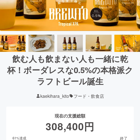
飲む人も飲まない人も一緒に乾
杯！ボーダレスな0.5%の本格派ク
ラフトビール誕生
kaekihara_kito
フード・飲食店
現在の支援総額
308,400
円
終了
61
%達成