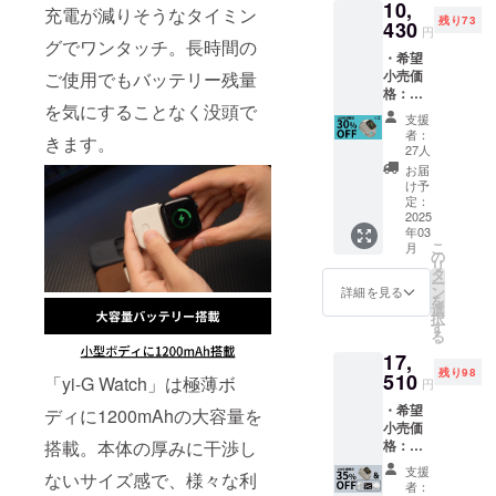
10,
型モバ
44/45/4
充電が減りそうなタイミン
残り73
イル
430
6mm、
円
バッテ
グでワンタッチ。長時間の
49mm
・希望
リー
から選
小売価
ご使用でもバッテリー残量
「yi-G
択くだ
格：
Watch
さい。
を気にすることなく没頭で
14,900
」×1 ※
※バンド
支援
円(税込)
カラー
は付属
者：
きます。
より
は、グ
27人
してお
30%OF
レーブ
りませ
お届
F ※日本
ラッ
け予
ん。 ※
語取扱
ク、オ
定：
リター
説明書
2025
フホワ
ン価格
年03
及び商
イトか
は送
こ
月
品到着
ら選択
の
料・消
リ
後1ヶ月
くださ
タ
費税込
ー
間の交
い。 ※
ン
詳細を見る
みの価
を
換保証
サイズ
選
格で
択
付き ・
は、
す
す。 ※
る
ケース
40/41/4
ご注文
17,
型モバ
2mm、
状況製
残り98
イル
510
44/45/4
「yi-G Watch」は極薄ボ
造工程
円
バッテ
6mm、
上の都
・希望
リー
ディに1200mAhの大容量を
49mm
合等に
小売価
「yi-G
から選
より出
格：
搭載。本体の厚みに干渉し
Watch
択くだ
荷時期
26,940
」×2 ※
さい。
が遅れ
支援
ないサイズ感で、様々な利
円(税込)
カラー
・キメ
者：
ること