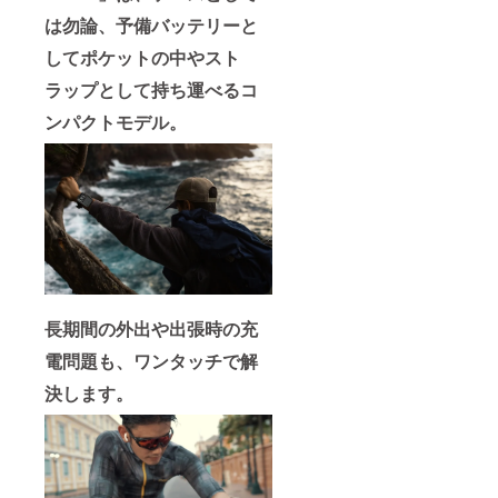
により
況、製
録番号
は勿論、予備バッテリーと
量産効
造工程
の記載
率が向
上の都
のある
してポケットの中やスト
上した
合等に
インボ
場合、
より出
イスが
ラップとして持ち運べるコ
正規販
荷時期
必要な
売価格
が遅れ
場合
ンパクトモデル。
が販売
る場合
は、
予定価
があり
CAMPF
格より
ます。
IREメッ
下がる
※適格請
セージ
可能性
求書発
より実
もござ
行事業
行者に
いま
者登録
直接お
す。 ※
番号：
問い合
ご注文
あり
わせく
状況、
（適格
ださ
使用部
請求書
い）
長期間の外出や出張時の充
材の供
発行事
給状
業者登
電問題も、ワンタッチで解
況、製
録番号
造工程
の記載
決します。
上の都
のある
合等に
インボ
より出
イスが
荷時期
必要な
が遅れ
場合
る場合
は、