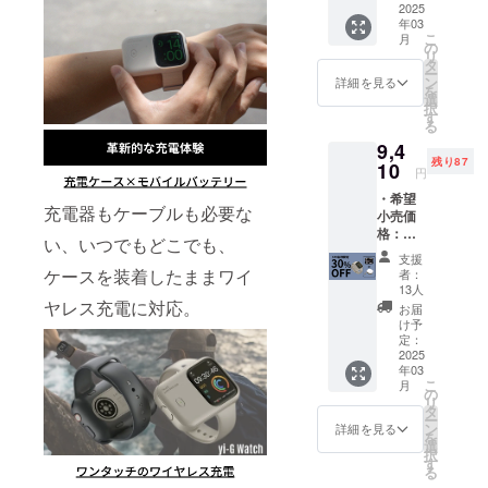
い！
2025
及び商
年03
品到着
こ
月
後1ヶ月
の
リ
間の交
タ
ー
換保証
ン
詳細を見る
を
付き ・
選
択
ケース
す
る
型モバ
9,4
イル
残り87
10
バッテ
円
リー
・希望
「yi-G
充電器もケーブルも必要な
小売価
Watch
格：
」×1 ※
い、いつでもどこでも、
13,450
カラー
支援
円(税込)
は、グ
ケースを装着したままワイ
者：
より
レーブ
13人
30%OF
ヤレス充電に対応。
ラッ
お届
F ※日本
ク、オ
け予
語取扱
定：
フホワ
説明書
2025
イトか
年03
及び商
ら選択
こ
月
品到着
の
くださ
リ
後1ヶ月
タ
い。 ※
ー
間の交
ン
サイズ
詳細を見る
を
換保証
選
は、
択
付き ・
す
40/41/4
る
ケース
2mm、