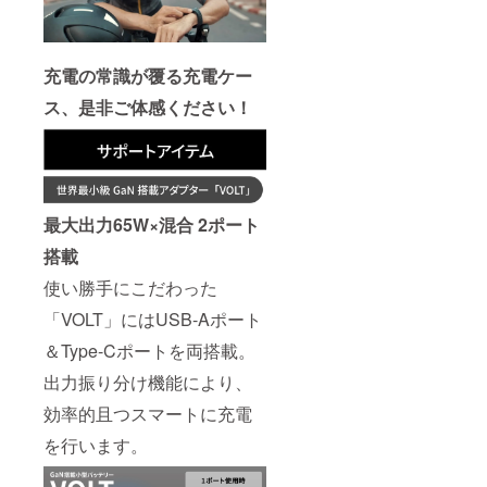
があり
CAMPF
ます。
IREメッ
※適格請
セージ
求書発
より実
充電の常識が覆る充電ケー
行事業
行者に
者登録
直接お
ス、是非ご体感ください！
番号：
問い合
あり
わせく
（適格
ださ
請求書
い）
発行事
業者登
録番号
最大出力65W×混合 2ポート
の記載
のある
搭載
インボ
イスが
使い勝手にこだわった
必要な
「VOLT」にはUSB-Aポート
場合
は、
＆Type-Cポートを両搭載。
CAMPF
IREメッ
出力振り分け機能により、
セージ
より実
効率的且つスマートに充電
行者に
直接お
を行います。
問い合
わせく