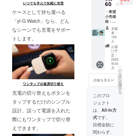
上の都
わせく
イル
60
44/45/4
し
状況製
ださ
円
状況、
合等に
ださ
バッテ
6mm、
造工程
い。 ※
使用部
より出
い）
ケースとして持ち運べる
・希望
リー
49mm
上の都
皆様の
材の供
荷時期
小売価
「yi-G
から選
合等に
ご支援
給状
が遅れ
「yi-G Watch」なら、どん
格：
Watch
択くだ
より出
により
況、製
る場合
7,450円
」×1 ※
さい。
荷時期
量産効
支援
なシーンでも充電をサポー
造工程
があり
(税込)よ
カラー
※バンド
が遅れ
者：
率が向
上の都
ます。
り
は、グ
は付属
100
ること
トします。
上した
合等に
※適格請
20%OF
レーブ
人
してお
がござ
場合、
より出
求書発
F ※日本
ラッ
りませ
お届
いま
正規販
荷時期
行事業
語取扱
ク、オ
け予
ん。 ※
す。 ※
売価格
が遅れ
者登録
説明書
定：
フホワ
リター
デザイ
が販売
る場合
番号：
2025
及び商
イトか
ン価格
ン・仕
予定価
があり
あり
年03
品到着
ら選択
は送
様は変
格より
こ
ます。
月
（適格
後1ヶ月
の
くださ
料・消
更にな
下がる
リ
※適格請
請求書
間の交
タ
い。 ※
費税込
る可能
可能性
ー
求書発
発行事
換保証
ン
サイズ
詳細を見る
みの価
性もご
もござ
を
行事業
業者登
付き ・
選
は、
格で
ざいま
いま
択
者登録
録番号
ケース
す
40/41/4
す。 ※
す。ご
す。 ※
る
充電の切り替えもボタンを
番号：
の記載
型モバ
2mm、
このプロ
ご注文
了承く
ご注文
あり
のある
イル
44/45/4
状況製
ださ
タップするだけのシンプル
状況、
（適格
ジェクト
インボ
バッテ
6mm、
造工程
い。 ※
使用部
請求書
イスが
リー
49mm
は、
All-In方
設計。誤って電源を入れた
上の都
皆様の
材の供
発行事
必要な
「yi-G
から選
合等に
ご支援
給状
業者登
式
です。
場合
Watch
際にもワンタップで切り替
択くだ
より出
により
況、製
録番号
は、
」×1 ※
さい。
目標金額に
荷時期
量産効
造工程
の記載
CAMPF
えできます。
カラー
※バンド
が遅れ
率が向
上の都
のある
関わらず、
IREメッ
は、グ
は付属
ること
上した
合等に
インボ