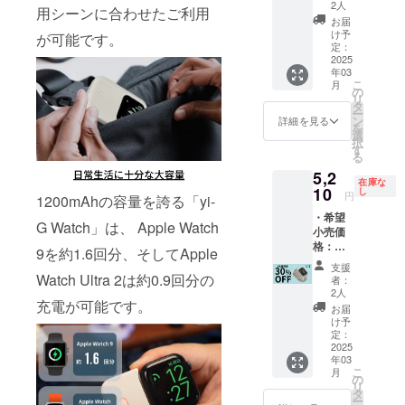
より
は、グ
ラケー
2人
がござ
用シーンに合わせたご利用
35%OF
レーブ
ブル or
お届
いま
F ※日本
ラッ
多機能
け予
が可能です。
す。 ※
語取扱
ク、オ
定：
ポーチ
デザイ
説明書
2025
フホワ
「MAR
ン・仕
年03
及び商
イトか
US」
様は変
こ
月
品到着
ら選択
の
（いず
更にな
リ
後1ヶ月
くださ
タ
れか1点
る可能
ー
間の交
い。 ※
ン
選択）
詳細を見る
性もご
を
換保証
サイズ
選
※バンド
ざいま
択
付き ・
は、
す
は付属
す。ご
る
ケース
40/41/4
してお
了承く
5,2
型モバ
2mm、
りませ
ださ
在庫な
イル
10
44/45/4
し
ん。 ※
円
い。 ※
1200mAhの容量を誇る「yi-
バッテ
6mm、
リター
皆様の
・希望
リー
49mm
ン価格
G Watch」は、 Apple Watch
ご支援
小売価
「yi-G
から選
は送
により
格：
Watch
択くだ
9を約1.6回分、そしてApple
料・消
量産効
7,450円
」×1 ※
さい。
費税込
支援
率が向
(税込)よ
カラー
Watch Ultra 2は約0.9回分の
※バンド
みの価
者：
上した
り
は、グ
は付属
2人
格で
場合、
充電が可能です。
30%OF
レーブ
してお
す。 ※
お届
正規販
F ※日本
ラッ
りませ
け予
ご注文
売価格
語取扱
ク、オ
定：
ん。 ※
状況製
が販売
説明書
2025
フホワ
リター
造工程
予定価
年03
及び商
イトか
ン価格
上の都
格より
こ
月
品到着
ら選択
の
は送
合等に
下がる
リ
後1ヶ月
くださ
タ
料・消
より出
可能性
ー
間の交