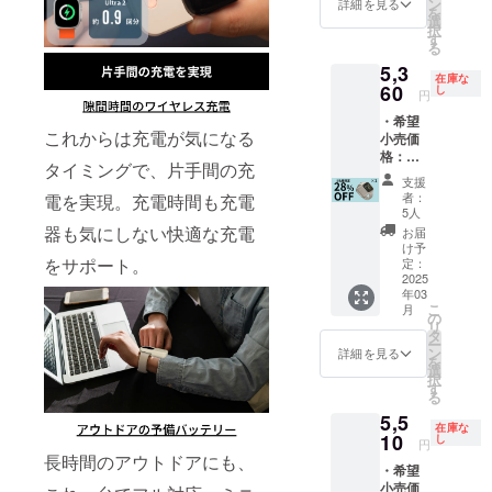
い。 ※
ン
費税込
詳細を見る
荷時期
もござ
を
換保証
サイズ
選
みの価
が遅れ
いま
択
付き ・
は、
す
格で
ること
す。 ※
る
ケース
40/41/4
す。 ※
がござ
ご注文
5,3
型モバ
2mm、
ご注文
いま
在庫な
状況、
イル
60
44/45/4
し
状況製
す。 ※
円
使用部
バッテ
6mm、
造工程
デザイ
材の供
・希望
リー
49mm
上の都
ン・仕
給状
これからは充電が気になる
小売価
「yi-G
から選
合等に
様は変
況、製
格：
Watch
択くだ
より出
更にな
タイミングで、片手間の充
造工程
7,450円
」×1 ※
さい。
荷時期
る可能
支援
上の都
(税込)よ
カラー
・GaN
が遅れ
者：
電を実現。充電時間も充電
性もご
合等に
り
は、グ
アダプ
5人
ること
ざいま
より出
28%OF
レーブ
ター
器も気にしない快適な充電
がござ
お届
す。ご
荷時期
F ※日本
ラッ
「VOLT
け予
いま
了承く
が遅れ
語取扱
をサポート。
ク、オ
定：
」×1 ・
す。 ※
ださ
る場合
説明書
2025
フホワ
多機能
デザイ
い。 ※
があり
年03
及び商
イトか
ポーチ
ン・仕
皆様の
こ
ます。
月
品到着
ら選択
の
「MAR
様は変
ご支援
リ
※適格請
後1ヶ月
くださ
タ
US」
更にな
により
ー
求書発
間の交
い。 ※
ン
×1 ・キ
詳細を見る
る可能
量産効
を
行事業
換保証
サイズ
選
メラ
性もご
率が向
択
者登録
付き ・
は、
す
ケーブ
ざいま
上した
る
番号：
ケース
40/41/4
ル ×1 ※
す。ご
場合、
あり
5,5
型モバ
2mm、
バンド
了承く
正規販
在庫な
（適格
イル
10
44/45/4
し
は付属
ださ
円
売価格
請求書
バッテ
6mm、
してお
長時間のアウトドアにも、
い。 ※
が販売
発行事
・希望
リー
49mm
りませ
皆様の
予定価
業者登
小売価
「yi-G
から選