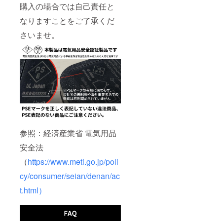
購入の場合では自己責任と
なりますことをご了承くだ
さいませ。
参照：経済産業省 電気用品
安全法
（
https://www.meti.go.jp/poli
cy/consumer/seian/denan/ac
t.html）