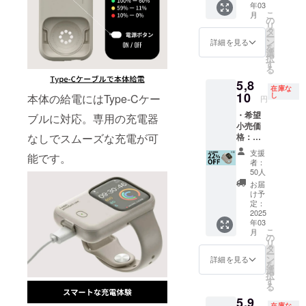
す。ご
る場合
請求書
年03
及び商
イトか
ン価格
ン・仕
了承く
があり
こ
発行事
月
品到着
ら選択
の
は送
様は変
ださ
ます。
リ
業者登
後1ヶ月
くださ
タ
料・消
更にな
い。 ※
※適格請
ー
録番号
間の交
い。 ※
ン
費税込
詳細を見る
る可能
皆様の
求書発
を
の記載
換保証
サイズ
選
みの価
性もご
ご支援
行事業
択
のある
付き ・
は、
す
格で
ざいま
により
者登録
る
インボ
ケース
40/41/4
す。 ※
す。ご
量産効
番号：
イスが
5,8
型モバ
2mm、
ご注文
了承く
率が向
在庫な
あり
必要な
イル
10
44/45/4
し
状況製
本体の給電にはType-Cケー
ださ
円
上した
（適格
場合
バッテ
6mm、
造工程
い。 ※
場合、
請求書
は、
・希望
リー
ブルに対応。専用の充電器
49mm
上の都
皆様の
正規販
発行事
CAMPF
小売価
「yi-G
から選
合等に
ご支援
売価格
業者登
IREメッ
格：
なしでスムーズな充電が可
Watch
択くだ
より出
により
が販売
録番号
セージ
7,450円
」×1 ※
さい。
荷時期
量産効
支援
予定価
の記載
能です。
より実
(税込)よ
カラー
※バンド
が遅れ
者：
率が向
格より
のある
行者に
り
は、グ
は付属
50人
ること
上した
下がる
インボ
直接お
22%OF
レーブ
してお
がござ
お届
場合、
可能性
イスが
問い合
F ※日本
ラッ
りませ
け予
いま
正規販
もござ
必要な
わせく
語取扱
ク、オ
定：
ん。 ※
す。 ※
売価格
いま
場合
ださ
説明書
2025
フホワ
リター
デザイ
が販売
す。 ※
は、
い）
年03
及び商
イトか
ン価格
ン・仕
予定価
ご注文
こ
CAMPF
月
品到着
ら選択
の
は送
様は変
格より
状況、
リ
IREメッ
後1ヶ月
くださ
タ
料・消
更にな
下がる
使用部
ー
セージ
間の交
い。 ※
ン
費税込
詳細を見る
る可能
可能性
材の供
を
より実
換保証
サイズ
選
みの価
性もご
もござ
給状
択
行者に
付き ・
は、
す
格で
ざいま
いま
況、製
る
直接お
ケース
40/41/4
す。 ※
す。ご
す。 ※
造工程
問い合
5,9
型モバ
2mm、
ご注文
了承く
ご注文
在庫な