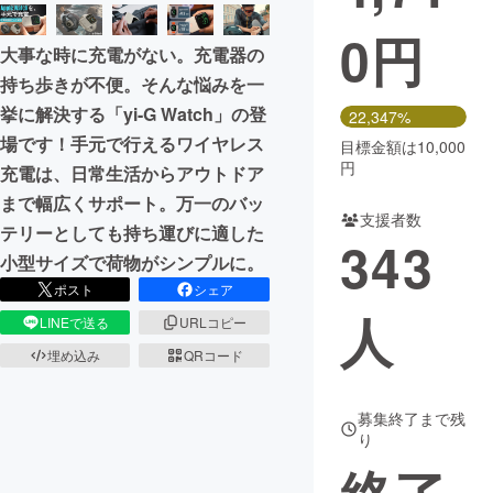
0
円
まちづくり・地域活性化
大事な時に充電がない。充電器の
持ち歩きが不便。そんな悩みを一
CAMPFIRE for Social Good
CAMPFIRE Creation
挙に解決する「yi-G Watch」の登
22,347%
CAMPFIREふるさと納税
machi-ya
コミュニティ
場です！手元で行えるワイヤレス
目標金額は10,000
円
充電は、日常生活からアウトドア
まで幅広くサポート。万一のバッ
支援者数
テリーとしても持ち運びに適した
343
小型サイズで荷物がシンプルに。
ポスト
シェア
人
LINEで送る
URLコピー
埋め込み
QRコード
募集終了まで残
り