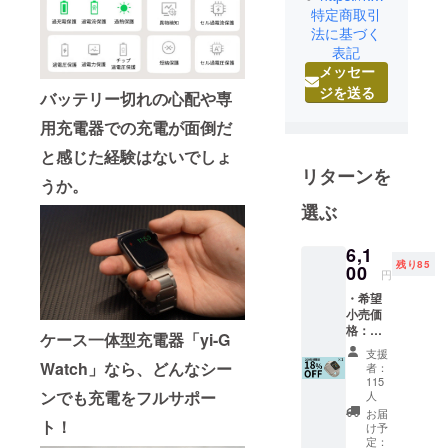
Mall です！
特定商取引
私たちは、
法に基づく
表記
素敵なアイ
メッセー
ディアやコ
ジを送る
ンセプトの
バッテリー切れの心配や専
ある商品を
用充電器での充電が面倒だ
中心に皆様
と感じた経験はないでしょ
へご紹介す
リターンを
うか。
ることでよ
り豊かな暮
選ぶ
らしを提案
してまいり
6,1
残り85
00
ます。
円
公式HPや
・希望
小売価
SNSアカウ
格：
ケース一体型充電器「yi-G
ントも日々
7,450円
支援
更新してい
(税込)よ
Watch
」なら、どんなシー
者：
り
115
ますので、
18%OF
ンでも充電をフルサポー
人
是非遊びに
F ※日本
お届
ト！
語取扱
来てくださ
け予
説明書
定：