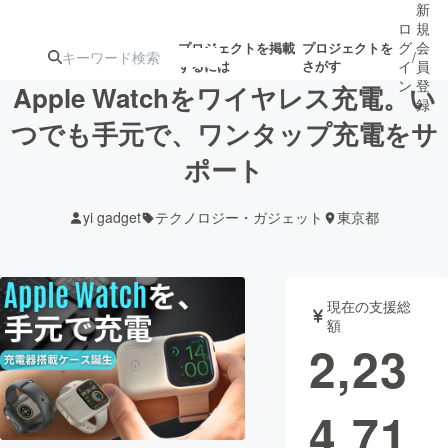
新
ロ
規
グ
会
プロジェクトを掲載
プロジェクトを
/
するには
さがす
イ
員
ン
登
Apple Watchをワイヤレス充電。い
録
つでも手元で、ワンタップ充電をサ
ポート
人気のプロ
注目のリ
注目の新着プロ
募集終了が近いプ
もうすぐ公開
ジェクト
ターン
ジェクト
ロジェクト
されます
yi gadget
テクノロジー・ガジェット
東京都
アート・写真
音楽
現在の支援総
テクノロジー・ガジェット
ゲーム・サ
額
2,23
映像・映画
書籍・雑誌
4,71
ビジネス・起業
チャレンジ