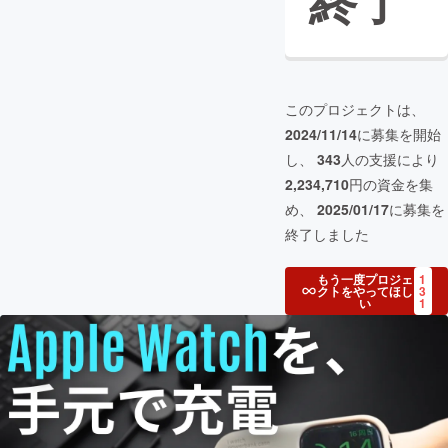
終了
このプロジェクトは、
2024/11/14
に募集を開始
し、
343
人の支援により
2,234,710
円の資金を集
め、
2025/01/17
に募集を
終了しました
もう一度プロジェ
1
クトをやってほし
3
い
1