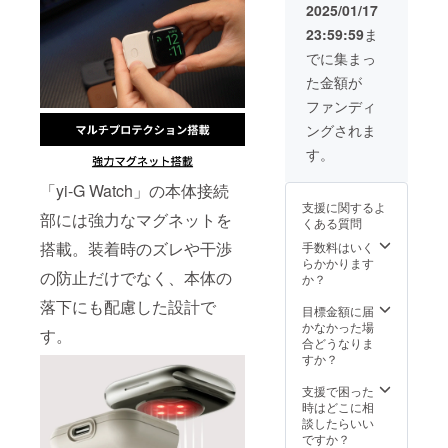
セージ
レーブ
してお
2025/01/17
がござ
場合、
より出
イスが
より実
ラッ
りませ
いま
正規販
荷時期
必要な
23:59:59
ま
行者に
ク、オ
ん。 ※
す。 ※
売価格
が遅れ
場合
直接お
フホワ
リター
でに集まっ
デザイ
が販売
る場合
は、
問い合
イトか
ン価格
ン・仕
予定価
があり
CAMPF
た金額が
わせく
ら選択
は送
様は変
格より
ます。
IREメッ
ださ
くださ
料・消
ファンディ
更にな
下がる
※適格請
セージ
い）
い。 ※
費税込
る可能
可能性
求書発
より実
ングされま
サイズ
みの価
性もご
もござ
行事業
行者に
は、
格で
す。
ざいま
いま
者登録
直接お
40/41m
す。 ※
す。ご
す。 ※
番号：
問い合
m、
ご注文
了承く
「yi-G Watch」の本体接続
ご注文
あり
わせく
44/45m
状況製
ださ
状況、
（適格
支援に関するよ
ださ
m、
造工程
部には強力なマグネットを
い。 ※
使用部
請求書
くある質問
い）
49mm
上の都
皆様の
材の供
発行事
搭載。装着時のズレや干渉
から選
手数料はいく
合等に
ご支援
給状
業者登
択くだ
らかかります
より出
により
況、製
録番号
の防止だけでなく、本体の
さい。
か？
荷時期
量産効
造工程
の記載
※バンド
が遅れ
率が向
上の都
のある
落下にも配慮した設計で
は付属
目標金額に届
ること
上した
合等に
インボ
してお
かなかった場
がござ
場合、
より出
す。
イスが
りませ
合どうなりま
いま
正規販
荷時期
必要な
ん。 ※
すか？
す。 ※
売価格
が遅れ
場合
リター
デザイ
が販売
る場合
は、
ン価格
支援で困った
ン・仕
予定価
があり
CAMPF
は送
時はどこに相
様は変
格より
ます。
IREメッ
料・消
談したらいい
更にな
下がる
※適格請
セージ
費税込
ですか？
る可能
可能性
求書発
より実