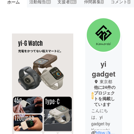
活動報告
支援者
仲間募集
コメント
ホーム
93
99+
1
2
yi
gadget
東京都
他に24件の
プロジェク
トを掲載し
ています
こんにち
は、yi
gadget by
Komorebi
https://komorebimall.official.ec