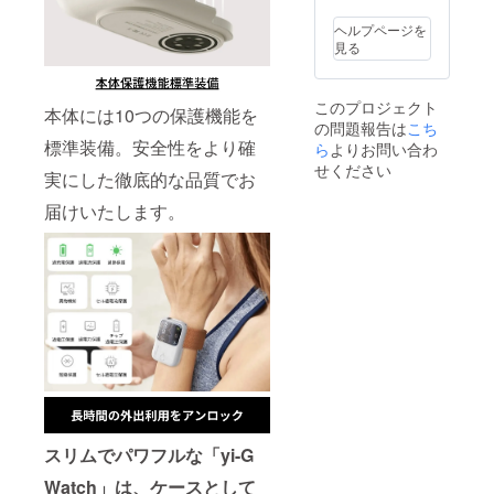
みの価
性もご
もござ
行事業
行者に
格で
ざいま
いま
ヘルプページを
者登録
直接お
す。 ※
す。ご
す。 ※
見る
番号：
問い合
ご注文
了承く
ご注文
あり
わせく
状況製
ださ
状況、
（適格
ださ
造工程
い。 ※
使用部
請求書
い）
このプロジェクト
本体には10つの保護機能を
上の都
皆様の
材の供
発行事
の問題報告は
こち
合等に
ご支援
給状
業者登
標準装備。安全性をより確
ら
よりお問い合わ
より出
により
況、製
録番号
荷時期
量産効
せください
造工程
の記載
実にした徹底的な品質でお
が遅れ
率が向
上の都
のある
ること
上した
合等に
インボ
届けいたします。
がござ
場合、
より出
イスが
いま
正規販
荷時期
必要な
す。 ※
売価格
が遅れ
場合
デザイ
が販売
る場合
は、
ン・仕
予定価
があり
CAMPF
様は変
格より
ます。
IREメッ
更にな
下がる
※適格請
セージ
る可能
可能性
求書発
より実
性もご
もござ
行事業
行者に
ざいま
いま
者登録
直接お
す。ご
す。 ※
番号：
問い合
了承く
ご注文
あり
わせく
ださ
状況、
（適格
ださ
い。 ※
使用部
請求書
スリムでパワフルな「yi-G
い）
皆様の
材の供
発行事
ご支援
Watch」は、ケースとして
給状
業者登