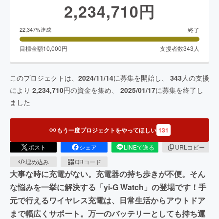
2,234,710
円
終了
22,347
%達成
目標金額
10,000
円
支援者数
343
人
このプロジェクトは、
2024/11/14
に募集を開始し、
343
人の支援
により
2,234,710
円の資金を集め、
2025/01/17
に募集を終了し
ました
もう一度プロジェクトをやってほしい
131
ポスト
シェア
LINEで送る
URLコピー
埋め込み
QRコード
大事な時に充電がない。充電器の持ち歩きが不便。そん
な悩みを一挙に解決する「yi-G Watch」の登場です！手
元で行えるワイヤレス充電は、日常生活からアウトドア
まで幅広くサポート。万一のバッテリーとしても持ち運