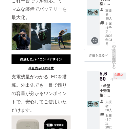
これ一台でフル対応。ミニ
ん。 ※
ご支援
格より
録番号
格：
Watch
択くだ
リター
により
下がる
の記載
7,450円
マムな装備でバッテリーを
」×1 ※
さい。
ン価格
量産効
支援
可能性
のある
(税込)よ
カラー
※バンド
は送
者：
率が向
もござ
最大化。
インボ
り
は、グ
は付属
10人
料・消
上した
いま
イスが
26%OF
レーブ
してお
費税込
お届
場合、
す。 ※
必要な
F ※日本
ラッ
りませ
け予
みの価
正規販
ご注文
場合
語取扱
ク、オ
定：
ん。 ※
格で
売価格
状況、
は、
説明書
2025
フホワ
リター
す。 ※
が販売
使用部
CAMPF
年03
及び商
イトか
ン価格
ご注文
予定価
材の供
こ
月
IREメッ
品到着
ら選択
の
は送
状況製
格より
給状
リ
セージ
後1ヶ月
くださ
タ
料・消
造工程
下がる
況、製
ー
より実
間の交
い。 ※
ン
費税込
詳細を見る
上の都
可能性
造工程
を
行者に
換保証
サイズ
選
みの価
合等に
もござ
上の都
択
直接お
付き ・
は、
す
格で
より出
いま
合等に
る
問い合
ケース
40/41/4
す。 ※
荷時期
す。 ※
より出
わせく
5,6
型モバ
2mm、
ご注文
が遅れ
ご注文
在庫な
荷時期
充電残量がわかるLEDを搭
ださ
イル
60
44/45/4
し
状況製
ること
円
状況、
が遅れ
い）
バッテ
6mm、
造工程
がござ
使用部
載。外出先でも一目で残り
る場合
・希望
リー
49mm
上の都
いま
材の供
があり
小売価
「yi-G
から選
合等に
の容量が分かるワンポイン
す。 ※
給状
ます。
格：
Watch
択くだ
より出
デザイ
況、製
※適格請
7,450円
」×1 ※
さい。
トで、安心してご使用いた
荷時期
ン・仕
支援
造工程
求書発
(税込)よ
カラー
※バンド
が遅れ
者：
様は変
上の都
行事業
り
だけます。
は、グ
は付属
20人
ること
更にな
合等に
者登録
24%OF
レーブ
してお
がござ
お届
る可能
より出
番号：
F ※日本
ラッ
りませ
け予
いま
性もご
荷時期
あり
語取扱
ク、オ
定：
ん。 ※
す。 ※
ざいま
が遅れ
（適格
説明書
2025
フホワ
リター
デザイ