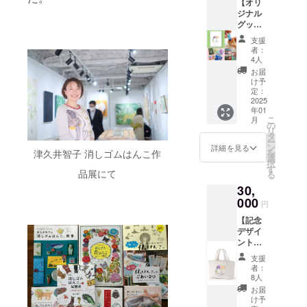
【オリ
の詳
ポーチ
ジナル
細〜
として
グッズ
〈記念
ご使用
B】 記
デザイ
いただ
支援
念デザ
ンA5ク
けま
者：
インA5
リア
す。 ※
4人
クリア
ファイ
画像は
お届
ファイ
ル〉 サ
イメー
け予
ル1枚／
イズ横
定：
ジです
象夏堂
2025
148mm
年01
A5クリ
(14.8c
こ
月
アファ
m)×縦
の
リ
イル1枚
210mm
タ
ー
／象夏
(21cm)
ン
詳細を見る
を
津久井智子 消しゴムはんこ作
堂ポス
クラ
選
択
トカー
ファン
す
品展にて
る
ド3枚／
記念デ
30,
ラバー
ザイン
スタン
000
の特別
円
プ2個／
なクリ
【記念
インク1
アファ
デザイ
個 〜リ
イルで
ントー
ターン
す。持
トバッ
の詳
ち運び
支援
グ】 ク
細〜
に便利
者：
ラファ
〈記念
なA5サ
8人
ン記念
デザイ
イズで
お届
デザイ
ンA5ク
大切な
け予