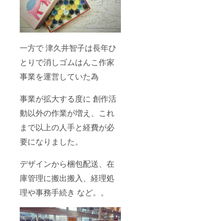
ご記入
くださ
い ③
ホーム
ページ
一方で 津久井智子は長年ひ
やSNS
の
とりで消しゴムはんこ作家
URL(掲
載の際
事業を運営していた為
にお名
前or企
業名と
事業が拡大する度に 創作活
ともに
ご紹介
動以外の作業が増え、これ
させて
まで以上の人手と経費が必
いただ
きます)
要になりました。
ご不要
の場合
は「不
デザインから梱包配送、在
要」と
ご記入
庫管理に搬出搬入、経理処
くださ
い ※画
理や事務手続き など。。
像はイ
メージ
です