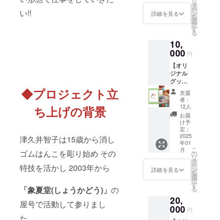
リ
す。 サ
タ
ー
イズ：
い!!
ン
詳細を見る
を
約
選
択
W200x
す
る
H120x
10,
D55mm
船底マ
000
円
チ付き
【オリ
のキャ
ジナル
ンバス
グッズ
ポーチ
A】 記
です。
◆プロジェクト立
支援
念デザ
小物を
者：
インA5
整理す
12人
ち上げの背景
クリア
るのに
お届
ファイ
ちょう
け予
ル1枚／
ど良い
定：
象夏堂
2025
大きさ
津久井智子は15歳から消し
年01
オリジ
で、文
こ
月
ナルポ
ゴムはんこを彫り始め その
房具や
の
リ
スト
化粧品
タ
ー
特技を活かし 2003年から
カード2
などの
ン
詳細を見る
を
枚／ス
収納に
選
択
タンプ1
おすす
す
る
「象夏堂(しょうかどう)」
の
個／イ
め。ペ
20,
ンク1個
ンケー
屋号で活動して参りまし
〜リ
000
スやコ
円
ターン
スメ
た。