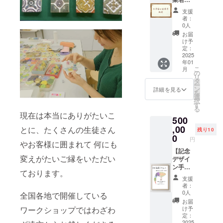
お楽し
してお
バッグ
け。ひ
掲載】
み♪)が
ります)
支援
として
とつひ
下記の
入りま
台木(持
者：
最適で
とつ手
場所に
す。
0人
ち手部
す。財
作りさ
て クラ
〈象夏
分)高さ
お届
布とス
せてい
ウド
堂ポス
け予
は
マホを
ただき
ファン
定：
トカー
2.4cm
入れて
額縁に
ディン
2025
ド3枚〉
文字入
年01
近所へ
入れて
グご報
サイズ
りのか
こ
月
のお出
お送り
告の際
の
横
わいい
リ
かけ
いたし
にお名
タ
100mm
デザイ
ー
に、
ます！
前or企
ン
(10cm)
詳細を見る
ンのス
を
ペット
サイズ
業名の
選
×縦
タンプ
択
のオリ
(額)縦
掲載を
す
150mm
です！
る
ジナル
378mm
させて
(15cm)
現在は本当にありがたいこ
(どんな
500
バッグ
×横
いただ
象夏堂
デザイ
やお散
288mm
きま
,00
とに、たくさんの生徒さん
オリジ
ンが届
残り10
歩バッ
(フレー
す。 ・
0
ナルポ
くかは
円
やお客様に囲まれて 何にも
グに
ム高さ
象夏堂
スト
お楽し
も。
23mm)
ホーム
【記念
カード
み♪)
変えがたいご縁をいただい
〈記念
※画像は
ページ
デザイ
の中か
〈イン
デザイ
イメー
(お知ら
ン手押
ら人気
ク(そら
ております。
ンポー
ジです
せ) ・象
し版画
のデザ
まめイ
支援
チ〉 ク
夏堂
(宛名入
インの
ンク1
者：
ラファ
Instagr
り＆額
もの3枚
0人
個)〉 津
全国各地で開催している
ン記念
am ・象
入り)＋
(何が届
久井智
お届
デザイ
夏堂
お名前
ワークショップではわざわ
くかお
け予
子プロ
ンの
Facebo
or企業
定：
楽しみ
デュー
ポーチ
ok ・
名掲
2025