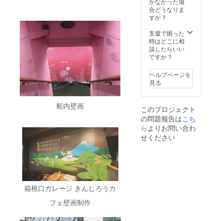
かなかった場
個)〉 津
台木(持
いただ
りいた
合どうなりま
久井智
ち手部
きます)
しま
すか？
子プロ
分)高さ
ご不要
す！ ※
デュー
は
の場合
記載す
支援で困った
ス！ス
2.4cm
は「不
るお名
時はどこに相
タンプ
文字入
要」と
前のご
談したらいい
インク
りのか
ご記入
希望は
ですか？
のトッ
わいい
くださ
備考欄
プメー
デザイ
い
にご記
カー
ヘルプページを
ンのス
入お願
（株）
見る
タンプ
いいた
ツキネ
です！
しま
コさん
(どんな
す。企
とのコ
船内壁画
このプロジェクト
デザイ
業名や
ラボ商
の問題報告は
ンが届
ニック
こち
品にな
くかは
ネーム
ら
よりお問い合わ
りま
お楽し
も可で
す。イ
せください
み♪)
す！お
ンク
〈イン
名前ご
パッド
ク(そら
不要の
は直径
まめイ
場合は
14mm
ンク)〉
「不
の円筒
津久井
要」と
形。人
箱根口ガレージ きんじろうカ
智子プ
ご記入
差し指
ロ
下さ
にはめ
フェ壁画制作
デュー
い。
て使え
ス！ス
〈お名
る、グ
タンプ
前or企