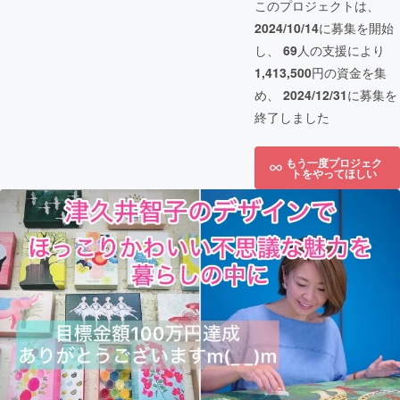
このプロジェクトは、
2024/10/14
に募集を開始
し、
69
人の支援により
1,413,500
円の資金を集
め、
2024/12/31
に募集を
終了しました
もう一度プロジェク
トをやってほしい