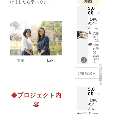
けましたら幸いです！
方式)
3,0
00
円
【お礼
のメー
ル】 感
謝の気
支援
持ちを
者：
込めて
15人
お礼の
お届
メール
け予
をお送
定：
りいた
2025
年01
しま
遠藤 keiko
こ
月
す。
の
リ
タ
ー
ン
詳細を見る
を
選
択
す
る
5,0
00
◆プロジェクト内
円
【お礼
容
のメー
ルとオ
リジナ