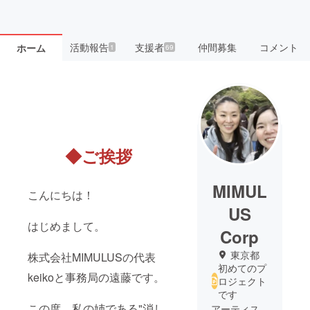
活動報告
支援者
仲間募集
コメント
ホーム
1
69
◆ご挨拶
MIMUL
こんにちは！
US
はじめまして。
Corp
東京都
株式会社MIMULUSの代表
初めてのプ
keikoと事務局の遠藤です。
ロジェクト
です
この度、私の姉である"消し
アーティス