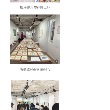
サイズ
Facebo
銀座伊東屋(押し活)
です。
ok ・
こちら
MIMUL
のリ
US Lab
ターン
ホーム
には36
ページ
色のう
(NEWS)
ち ラ
掲載す
バース
るお名
タンプ
前また
に使い
は企業
やすい1
名のご
色(1個)
希望は
が入り
備考欄
ます。
にご記
※画像は
入お願
イメー
いいた
表参道ehara gallery
ジです
しま
す。
ホーム
ページ
のURL
も合わ
せて掲
載可能
です。
※備考欄
に①〜