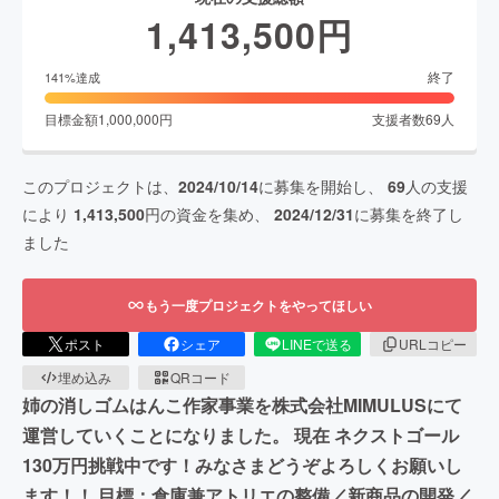
1,413,500
円
終了
141
%達成
目標金額
1,000,000
円
支援者数
69
人
このプロジェクトは、
2024/10/14
に募集を開始し、
69
人の支援
により
1,413,500
円の資金を集め、
2024/12/31
に募集を終了し
ました
もう一度プロジェクトをやってほしい
ポスト
シェア
LINEで送る
URLコピー
埋め込み
QRコード
姉の消しゴムはんこ作家事業を株式会社MIMULUSにて
運営していくことになりました。 現在 ネクストゴール
130万円挑戦中です！みなさまどうぞよろしくお願いし
ます！！ 目標：倉庫兼アトリエの整備／新商品の開発／