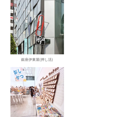
ラデー
インク
業名の
ション
のトッ
掲載〉
や色分
プメー
下記の
けのし
カー
場所に
やすい
（株）
て クラ
便利な
ツキネ
ウド
サイズ
コさん
ファン
です。
とのコ
ディン
こちら
ラボ商
グご報
のリ
品にな
告の際
ターン
りま
にお名
には36
す。イ
前or企
色のう
ンク
業名の
ち ラ
パッド
掲載を
銀座伊東屋(押し活)
バース
は直径
させて
タンプ
14mm
いただ
に使い
の円筒
きま
やすい1
形。人
す。 ・
色(1個)
差し指
象夏堂
が入り
にはめ
ホーム
ます。
て使え
ページ
※画像は
る、グ
(inform
イメー
ラデー
ation)
ジで
ション
・象夏
す。
や色分
堂
けのし
Instagr
やすい
am ・象
便利な
夏堂