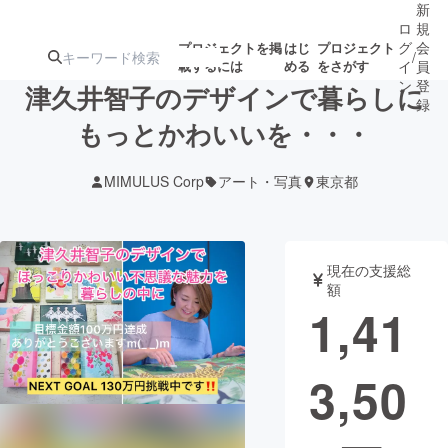
新
ロ
規
グ
会
プロジェクトを掲
はじ
プロジェクト
/
載するには
める
をさがす
イ
員
ン
登
津久井智子のデザインで暮らしに
録
もっとかわいいを・・・
人気のプロ
注目のリ
注目の新着プロ
募集終了が近いプ
もうすぐ公開
MIMULUS Corp
アート・写真
東京都
ジェクト
ターン
ジェクト
ロジェクト
されます
アート・写真
音楽
現在の支援総
額
1,41
テクノロジー・ガジェット
ゲーム・サ
3,50
映像・映画
書籍・雑誌
ビジネス・起業
チャレンジ