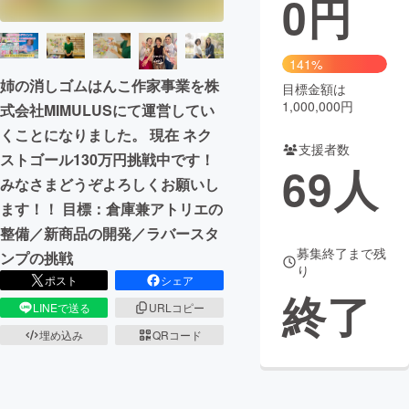
0
円
まちづくり・地域活性化
141%
姉の消しゴムはんこ作家事業を株
目標金額は
CAMPFIRE for Social Good
CAMPFIRE Creation
1,000,000円
式会社MIMULUSにて運営してい
CAMPFIREふるさと納税
machi-ya
コミュニティ
くことになりました。 現在 ネク
支援者数
ストゴール130万円挑戦中です！
69
人
みなさまどうぞよろしくお願いし
ます！！ 目標：倉庫兼アトリエの
整備／新商品の開発／ラバースタ
募集終了まで残
ンプの挑戦
り
ポスト
シェア
終了
LINEで送る
URLコピー
埋め込み
QRコード