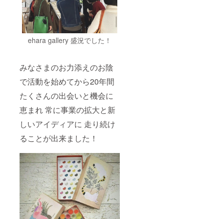
③の回
答をお
願いい
たしま
す ①版
ehara gallery 盛況でした！
画作品
に入れ
るお名
みなさまのお力添えのお陰
前(又は
企業名)
で活動を始めてから20年間
の表記
ご不要
たくさんの出会いと機会に
の場合
恵まれ 常に事業の拡大と新
は「不
要」と
しいアイディアに 走り続け
ご記入
くださ
ることが出来ました！
い ②掲
載する
際のお
名前(又
は企業
名)の表
記 ご不
要の場
合は
「不
要」と