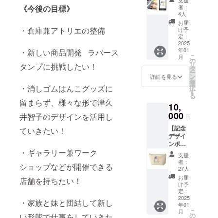
支援
ル待受
者：
《今後の目標》
画像】
4人
感謝の
お届
気持ち
・倉庫兼アトリエの整備
け予
を込め
定：
て お礼
2025
年01
のメー
・新しい商品開発 ラバース
こ
月
ルと、
の
リ
タンプに挑戦したい！
クラ
タ
ー
ファン
ン
詳細を見る
を
限定デ
選
・消しゴムはんこグッズに
択
ザイン
す
る
待ち受
留まらず、様々な形で津久
10,
け画像
(データ)
000
井智子のデザインを活用し
円
をお送
【記念
りしま
ていきたい！
デザイ
す。 ※
ンポー
画像は
チ】 ク
・ギャラリー兼ワーク
イメー
支援
ラファ
ジです
者：
ショップなどが開催できる
ン記念
27人
デザイ
お届
店舗を持ちたい！
ンの
け予
ポーチ
定：
をお送
2025
・家族と妹と団結して新し
年01
りいた
こ
月
しま
の
い形態で仕事をしていきた