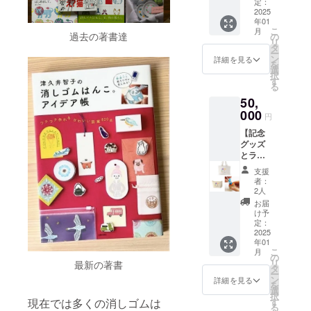
ンの
リア
定：
書類 レ
トート
2025
ファイ
シート
年01
バッグ
ル〉 サ
お手紙
こ
月
をお送
イズ横
過去の著書達
の
ポスト
リ
りいた
148mm
タ
カード
ー
しま
(14.8c
ン
などの
詳細を見る
を
す。 サ
m)×縦
選
保管に
択
イズ約
210mm
す
適して
る
W300x
(21cm)
いま
50,
H200x
クラ
す。
D100m
000
ファン
〈象夏
円
m マチ
記念デ
堂オリ
【記念
ありミ
ザイン
ジナル
グッズ
ニトー
の特別
ポスト
とラ
ト。お
なクリ
カード2
バース
弁当箱
アファ
枚〉 サ
支援
タンプ
とペッ
イルで
イズ横
者：
のセッ
トボト
す。持
2人
100mm
ト】記
ルが入
ち運び
(10cm)
お届
念デザ
るサイ
に便利
け予
×縦
イン
ズなの
定：
なA5サ
150mm
トート
2025
で、ラ
イズで
(15cm)
年01
バッグ
ンチ
大切な
象夏堂
こ
月
／記念
バッグ
の
書類 レ
オリジ
リ
最新の著書
デザイ
として
タ
シート
ナルポ
ー
ンポー
最適で
ン
お手紙
詳細を見る
スト
を
チ／ラ
す。財
選
ポスト
カード
択
バース
布とス
現在では多くの消しゴムは
す
カード
の中か
る
タンプ