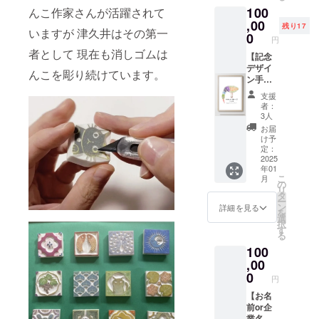
マホを
などの
ら人気
100
んこ作家さんが活躍されて
１個／
入れて
保管に
のデザ
インク
,00
近所へ
適して
インの
残り17
いますが 津久井はその第一
１個 〜
のお出
0
いま
もの2枚
円
リター
かけ
す。
(何が届
者として 現在も消しゴムは
ンの詳
【記念
に、
〈象夏
くかお
細〜
デザイ
ペット
堂A5ク
楽しみ
んこを彫り続けています。
〈記念
ン手押
のオリ
リア
♪)が入
デザイ
し版画
ジナル
ファイ
りま
支援
ントー
(額入
バッグ
ル〉 サ
す。
者：
トバッ
り)】 ク
やお散
イズ横
3人
〈ラ
グ〉 サ
ラファ
歩バッ
148mm
バース
お届
イズ約
ン限定
グに
(14.8c
け予
タン
W300x
デザイ
も。 ※
定：
m)×縦
プ〉 新
H200x
ンの消
2025
画像は
210mm
商品ラ
年01
D100m
しゴム
イメー
(21cm)
バース
こ
月
m マ
はんこ
ジです
の
象夏堂
タンプ
リ
チあり
アート
タ
オリジ
ゴム印
ー
ミニ
(版画作
ン
ナルク
詳細を見る
面及び
を
トー
品)で
選
リア
台木の
択
ト。お
す。津
す
ファイ
１辺が
る
弁当箱
久井智
ルの中
約3cm×
100
とペッ
子が手
から 人
約
トボト
彫りの
,00
気のデ
3cm(2.
ルが入
消しゴ
0
ザイン
5~4cm
円
るサイ
ムはん
のもの1
程度で
ズなの
こで 一
【お名
枚(何が
の作成
で、ラ
色ずつ
前or企
届くか
を予定
ンチ
色付
業名の