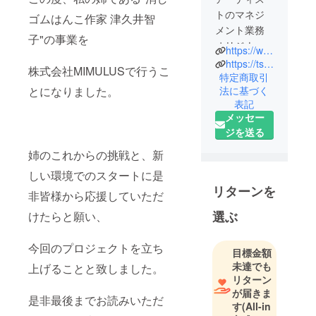
トのマネジ
ゴムはんこ作家 津久井智
メント業務
子"の事業を
オリジナル
https://www.mimulus.info
グッズブラ
https://tsukuitomoko.com
株式会社MIMULUSで行うこ
ンドの製造
特定商取引
とになりました。
法に基づく
販売 管理 業
表記
務
メッセー
独自研究(家
ジを送る
族構成論)を
姉のこれからの挑戦と、新
元にした タ
イプ分析 セ
しい環境でのスタートに是
ミナー カウ
リターンを
非皆様から応援していただ
ンセリング
選ぶ
けたらと願い、
の提供を行
なっており
今回のプロジェクトを立ち
ます。
目標金額
未達でも
上げることと致しました。
リターン
が届きま
是非最後までお読みいただ
す
(All-in