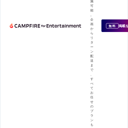
施
可
能
。
企
画
掲載
無料
か
ら
リ
タ
ー
ン
配
送
ま
で
、
す
べ
て
お
任
せ
の
プ
ラ
ン
も