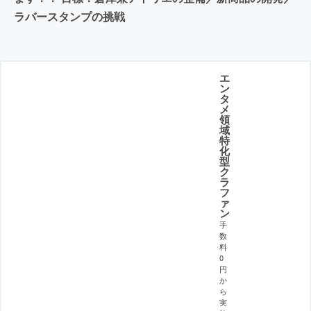
ラバースタンプの挑戦
エ
ン
タ
メ
領
域
特
化
型
ク
ラ
フ
ァ
ン
手
数
料
0
円
か
ら
実