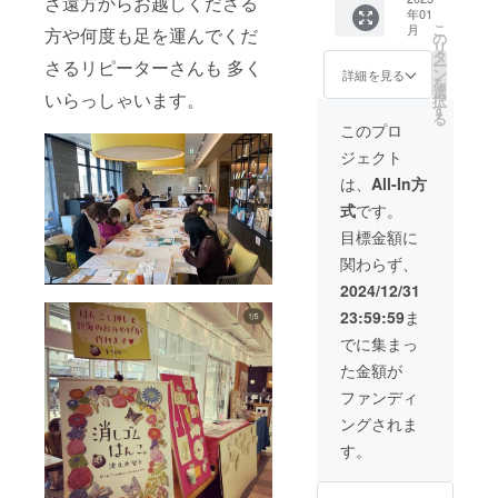
ざ遠方からお越しくださる
♪)が入
ス！ス
年01
をお送
MIMUL
載】 〜
りま
タンプ
こ
月
方や何度も足を運んでくだ
りいた
US Lab
リター
の
す。
インク
リ
しま
ホーム
ン詳
タ
〈ラ
のトッ
さるリピーターさんも 多く
ー
す。 サ
ページ
細〜
ン
バース
詳細を見る
プメー
を
イズ 約
(NEWS)
〈記念
選
タンプ2
カー
いらっしゃいます。
択
W200x
掲載す
デザイ
す
個〉 新
（株）
る
H120x
るお名
ン手押
商品ラ
このプロ
ツキネ
D55mm
前また
し版画
バース
コさん
ジェクト
船底マ
は企業
(宛名入
タンプ
とのコ
チ付き
名のご
り＆額
ゴム印
は、
All-In方
ラボ商
のキャ
希望は
入り)〉
面及び
品にな
式
です。
ンバス
備考欄
クラ
台木の
りま
ポーチ
にご記
ファン
１辺が
目標金額に
す。イ
です。
入お願
限定デ
約3cm×
ンク
関わらず、
小物を
いいた
ザイン
約
パッド
整理す
しま
の消し
3cm(2.
2024/12/31
は直径
るのに
す。
ゴムは
5~4cm
14mm
23:59:59
ま
ちょう
ホーム
んこ
程度で
の円筒
ど良い
ページ
アート
の作成
でに集まっ
形。人
大きさ
のURL
(版画作
を予定
差し指
た金額が
で、文
も合わ
品)で
してお
にはめ
房具や
せて掲
す。津
ります)
ファンディ
て使え
化粧品
載可能
久井智
台木(持
る、グ
ングされま
などの
です。
子が手
ち手部
ラデー
収納に
※備考欄
彫りの
分)高さ
す。
ション
おすす
に①と
消しゴ
は
や色分
め。ペ
②の回
ムはん
2.4cm
けのし
ンケー
答をお
こで 一