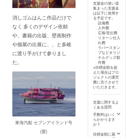
文字入
やすい
支援金の使い道
スやコ
願いい
色ずつ
りのか
便利な
集まった支援金
スメ
たしま
色付
わいい
サイズ
は以下に使用す
ポーチ
す ①掲
け。お
デザイ
です。
消しゴムはんこ作品だけで
る予定です。
として
載する
名前と
ンのス
こちら
設備費
ご使用
際のお
お礼の
なく 多くのデザイン依頼
タンプ
のリ
人件費
いただ
名前(又
一言を
です！
ターン
広報/宣伝費
けま
は企業
添え
や、書籍の出版、壁画制作
(どんな
には36
リターン仕入
す。
名)の表
て。
デザイ
色のう
れ費
や個展の出展に、、と多岐
〈ラ
記 ご不
（お名
ンが届
ち ラ
ラバースタン
バース
要の場
前不要
くかは
バース
に渡り手がけて参りまし
プなどオリジ
タン
合は
も承り
お楽し
タンプ
ナルグッズ製
プ〉 新
「不
ます）
み♪) こ
に使い
た。
作費
商品ラ
要」と
サイズ
ちらの
やすい1
※目標金額を超
バース
ご記入
(額)縦
リター
色(1個)
えた場合はプロ
タンプ
くださ
378mm
ンには
が入り
ジェクトの運営
ゴム印
い ②
×横
デザイ
ます！
費に充てさせて
面及び
ホーム
288mm
ンの異
※画像は
いただきます。
台木の
ページ
(フレー
なる2個
イメー
１辺が
やSNS
ム高さ
のラ
ジです
約3cm×
の
23mm)
バース
支援に関するよ
約
URL(掲
ひとつ
タンプ
くある質問
3cm(2.
載の際
ひとつ
が入り
5~4cm
にお名
手作り
手数料はいく
ます。
程度で
前or企
させて
らかかります
〈イン
東海汽船 セブンアイランド号
の作成
業名と
いただ
か？
ク(そら
を予定
ともに
き 額縁
まめイ
(愛)
してお
ご紹介
に入れ
目標金額に届
ンク1
ります)
させて
てお送