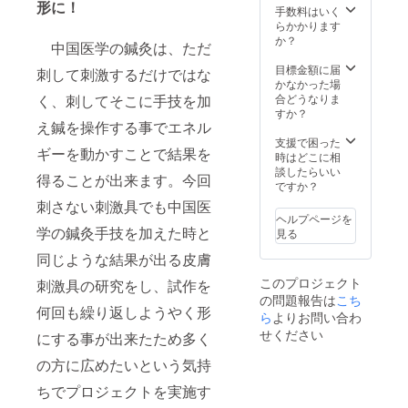
形に！
意：数
手数料はいく
量に限
らかかります
りはあ
か？
中国医学の鍼灸は、ただ
りませ
んが、
目標金額に届
刺して刺激するだけではな
リター
かなかった場
ン数が
く、刺してそこに手技を加
合どうなりま
多い場
すか？
え鍼を操作する事でエネル
合発送
が12月
支援で困った
ギーを動かすことで結果を
になる
時はどこに相
可能性
談したらいい
得ることが出来ます。今回
があり
ですか？
ます。
刺さない刺激具でも中国医
又、日
ヘルプページを
本国内
学の鍼灸手技を加えた時と
見る
のみの
発送と
同じような結果が出る皮膚
なりま
このプロジェクト
刺激具の研究をし、試作を
す。表
の問題報告は
こち
示価格
何回も繰り返しようやく形
は税込
ら
よりお問い合わ
価格と
せください
にする事が出来たため多く
なりま
す。
の方に広めたいという気持
ちでプロジェクトを実施す