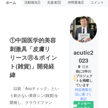
活動報告
支援者
仲間募集
コメント
ホーム
6
33
1
①中国医学的美容
刺激具「皮膚リ
acutic2
リースⓇ＆ポイン
023
ト(雑貨)」開発経
日本
他に2件の
緯
プロジェク
トを掲載し
ています
以前「Acuティック」とい
特定商取引
法に基づく
う刺さない美容シン(雑貨)を
表記
開発し、クラウドファン
メッセー