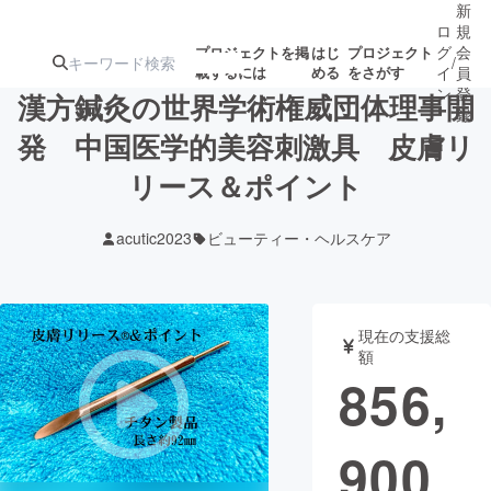
新
ロ
規
グ
会
プロジェクトを掲
はじ
プロジェクト
/
載するには
める
をさがす
イ
員
ン
登
漢方鍼灸の世界学術権威団体理事開
録
発 中国医学的美容刺激具 皮膚リ
リース＆ポイント
人気のプロ
注目のリ
注目の新着プロ
募集終了が近いプ
もうすぐ公開
ジェクト
ターン
ジェクト
ロジェクト
されます
acutic2023
ビューティー・ヘルスケア
アート・写真
音楽
現在の支援総
テクノロジー・ガジェット
ゲーム・サ
額
856,
映像・映画
書籍・雑誌
900
ビジネス・起業
チャレンジ