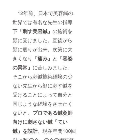
12年前、日本で美容鍼の
世界では有名な先生の指導
下
「刺す美容鍼」
の施術を
顔に受けました。直後から
顔に痼りが出来、次第に大
きくなり
「痛み」
と
「容姿
の異常」
に苦しみました。
そこから刺鍼施術経験の少
ない先生から顔に刺す鍼を
受けることによって自分と
同じような経験をさせたく
ないと、
プロである鍼灸師
向けに刺さない鍼「てい
鍼」を設計
、現在年間100回
以上(医学会、学会学術研修