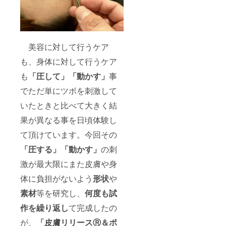
美容に対して行うケア
も、身体に対して行うケア
も
「圧して」「動かす」
事
でただ単にツボを刺激して
いたときと比べて大きく結
果が異なる事を日頃体験し
て頂けています。今回その
「圧する」「動かす」
の刺
激が最大限にまた皮膚や身
体に負担がないよう
形状
や
素材
等を研究し、
何度も試
作を繰り返し
て完成したの
が、
「皮膚リリースⓇ＆ポ