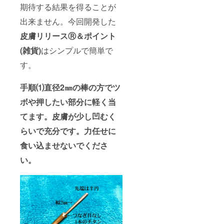
期待する結果を得ることが
出来ません。今回開発した
皮膚リリースⓇ＆ポイント
(雑貨)
はシンプルで簡単で
す。
手順⑴直径2㎜の棒の方でツ
ボや押したい部分に軽く当
てます。皮膚が少し凹むく
らいで充分です。力任せに
食い込ませないでくださ
い。