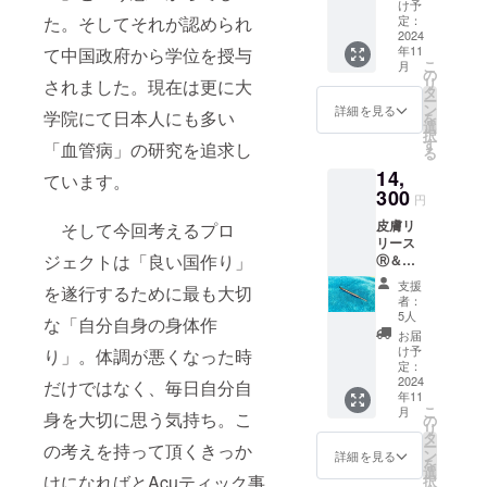
Acu
け予
ティッ
た。そしてそれが認められ
定：
ク
2024
年11
て中国政府から学位を授与
Body(
こ
月
純銅)全
の
リ
されました。現在は更に大
長5.5㎝
タ
ー
(幅6
ン
詳細を見る
学院にて日本人にも多い
を
㎜)。本
選
択
体中央
す
「血管病」の研究を追求し
る
に
14,
「心」
ています。
の刻印
300
円
入。 注
皮膚リ
そして今回考えるプロ
意：数
リース
量に限
ジェクトは「良い国作り」
Ⓡ＆ポ
りはあ
イント
りませ
支援
を遂行するために最も大切
(2年間
んが、
者：
の使い
リター
5人
な「自分自身の身体作
方動画
ン数が
お届
学習投
多い場
け予
り」。体調が悪くなった時
稿付)、
合発送
定：
自宅や
2024
が12月
だけではなく、毎日自分自
年11
サロン
になる
こ
月
身を大切に思う気持ち。こ
で簡単
可能性
の
リ
に行え
があり
タ
ー
の考えを持って頂くきっか
る刺さ
ます。
ン
詳細を見る
を
ない美
又、日
選
けになればとAcuティック事
択
容シン