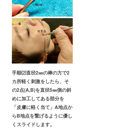
手順⑵直径2㎜の棒の方で2
カ所軽く刺激をしたら、そ
の2点(A,B
)を直径5㎜側の斜
めに加工してある部分を
「皮膚に軽く当て」A地点か
らB地点を繋げるように優し
くスライドします。