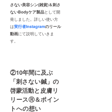
さない美容シン(雑貨)＆刺さ
ないBodyケア製品
として開
発しました。詳しい使い方
は
実行者Instagram
のリール
動画
にて説明していきま
す。
②10年間に及ぶ
「刺さない鍼」の
啓蒙活動と皮膚リ
リースⓇ＆ポイン
トへの想い