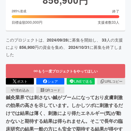
終了
285
%達成
目標金額
300,000
円
支援者数
33
人
このプロジェクトは、
2024/09/28
に募集を開始し、
33
人の支援
により
856,900
円の資金を集め、
2024/10/31
に募集を終了しま
した
もう一度プロジェクトをやってほしい
ポスト
シェア
LINEで送る
URLコピー
埋め込み
QRコード
鍼灸業界では刺さない鍼がブームになっており皮膚刺激
の効果の高さを示しています。しかしツボに刺激するだ
けでは結果は薄く、刺激により得たエネルギー(気)が動
かないと期待する結果は得られません。そこで長年の臨
床研究の結果一般の方にも安全で期待する結果が得やす