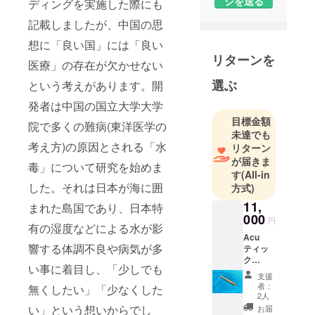
ジを送る
ディングを実施した際にも
記載しましたが、中国の思
想に「良い国」には「良い
リターンを
医療」の存在が欠かせない
選ぶ
という考えがあります。開
発者は中国の国立大学大学
目標金額
院で多くの難病(東洋医学の
未達でも
考え方)の原因とされる「水
リターン
が届きま
毒」について研究を始めま
す
(All-in
した。それは日本が海に囲
方式)
11,
まれた島国であり、日本特
000
円
有の湿度などによる水が影
Acu
響する体調不良や病気が多
ティッ
ク
い事に着目し、「少しでも
Body(
支援
純銅)1
者：
無くしたい」「少なくした
本(雑
2人
貨)。
い」という想いからでし
お届