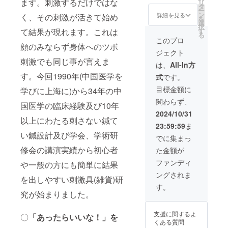
ます。刺激するだけではな
リ
に行え
意：数
タ
があり
ー
る刺さ
量に限
ン
ます。
詳細を見る
く、その刺激が活きて始め
を
ない美
りはあ
選
又、日
択
容シン
りませ
て結果が現れます。これは
す
本国内
る
(雑貨)＆
んが、
の発送
このプロ
顔のみならず身体へのツボ
Bodyケ
リター
のみと
ジェクト
ア2本組
ン数が
なりま
刺激でも同じ事が言えま
＋Acu
多い場
す。表
は、
All-In方
ティッ
合発送
示価格
す。今回1990年(中国医学を
式
です。
ク
が12月
は税込
Body(
になる
価格と
目標金額に
学びに上海に)から34年の中
純銅)。
可能性
なりま
関わらず、
皮膚リ
があり
国医学の臨床経験及び10年
す。
リース
ます。
2024/10/31
Ⓡポイ
以上にわたる刺さない鍼て
又、日
23:59:59
ま
ント全
本国内
い鍼設計及び学会、学術研
長約9.2
のみの
でに集まっ
㎝(幅5
発送と
修会の講演実績から初心者
た金額が
㎜、2
なりま
㎜)。
す。表
ファンディ
や一般の方にも簡単に結果
Acu
示価格
ングされま
ティッ
は税込
を出しやすい刺激具(雑貨)研
ク
価格と
す。
Body(
究が始まりました。
なりま
純銅)全
す。
長約5.5
支援に関するよ
〇
「あったらいいな！」を
㎝(幅6
くある質問
㎜)。 注