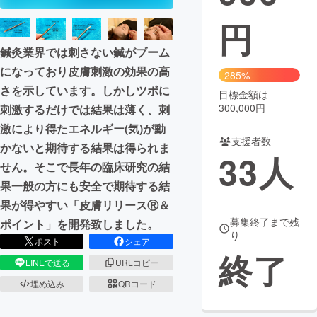
円
まちづくり・地域活性化
鍼灸業界では刺さない鍼がブーム
になっており皮膚刺激の効果の高
CAMPFIRE for Social Good
CAMPFIRE Creation
285%
さを示しています。しかしツボに
CAMPFIREふるさと納税
machi-ya
コミュニティ
目標金額は
300,000円
刺激するだけでは結果は薄く、刺
激により得たエネルギー(気)が動
支援者数
かないと期待する結果は得られま
33
人
せん。そこで長年の臨床研究の結
果一般の方にも安全で期待する結
果が得やすい「皮膚リリースⓇ＆
募集終了まで残
ポイント」を開発致しました。
り
ポスト
シェア
終了
LINEで送る
URLコピー
埋め込み
QRコード