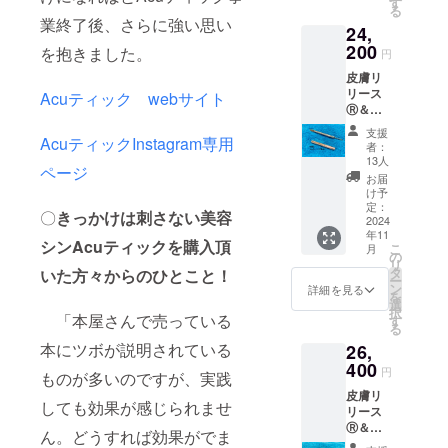
本国内
す
る
(雑貨)＆
の発送
業終了後、さらに強い思い
24,
Bodyケ
のみと
ア単
200
なりま
を抱きました。
円
品。全
す。表
皮膚リ
長9.2㎝
示価格
リース
(幅5
Acuティック webサイト
は税込
Ⓡ＆ポ
㎜、2
価格と
イント
㎜)。 注
なりま
支援
AcuティックInstagram専用
(2年間
意：数
す。
者：
の使い
量に限
13人
ページ
方動画
りはあ
お届
学習投
りませ
け予
稿付)、
んが、
定：
〇
きっかけは刺さない美容
自宅や
2024
リター
年11
サロン
ン数が
シンAcuティックを購入頂
こ
月
で簡単
多い場
の
リ
に行え
合発送
タ
いた方々からのひとこと！
ー
る刺さ
が12月
ン
詳細を見る
を
ない美
になる
選
択
容シン
「本屋さんで売っている
可能性
す
る
(雑貨)＆
があり
本にツボが説明されている
26,
Bodyケ
ます。
ア単品
400
又、日
円
ものが多いのですが、実践
＋Acu
本国内
皮膚リ
ティッ
のみの
しても効果が感じられませ
リース
ク
発送と
Ⓡ＆ポ
Body(
なりま
ん。どうすれば効果がでま
イント
純銅)。
す。表