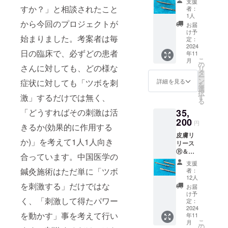
支援
(2年間
皮膚リ
すか？」と相談されたこと
示価格
者：
の使い
リース
は税込
1人
方動画
から今回のプロジェクトが
Ⓡ＆ポ
価格と
お届
学習投
イント
なりま
け予
始まりました。考案者は毎
稿付) 、
全長9.2
定：
す。
自宅や
2024
㎝(幅5
日の臨床で、必ずどの患者
年11
サロン
㎜、2
こ
月
で簡単
㎜)。
の
さんに対しても、どの様な
リ
に行え
Acu
タ
ー
る刺さ
ティッ
ン
詳細を見る
症状に対しても「ツボを刺
を
ない美
ク
選
択
容シン
激」するだけでは無く、
Body(
す
る
(雑貨)＆
純銅)全
「どうすればその刺激は活
35,
Bodyケ
長5.5㎝
ア2本
200
(幅6
円
きるか(効果的に作用する
組。全
㎜)。 注
皮膚リ
長約9.2
意：数
か)」を考えて1人1人向き
リース
㎝(幅5
量に限
Ⓡ＆ポ
㎜、2
りはあ
合っています。中国医学の
イント
㎜)。左
りませ
支援
(2年間
右のお
んが、
鍼灸施術はただ単に「ツボ
者：
の使い
顔同時
リター
12人
方動画
を刺激する」だけではな
にケア
ン数が
お届
学習投
する場
多い場
け予
く、「刺激して得たパワー
稿付)、
合は2本
定：
合発送
自宅や
2024
組がオ
が12月
を動かす」事を考えて行い
年11
サロン
スス
になる
こ
月
で簡単
メ。 注
の
可能性