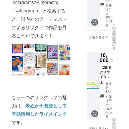
着いて
InstagramやPinterestで
異なり
ポン
す。 ・
座って
お届
ます）
サー欄
2枚同時
お絵描
け予
「#risograph」と検索する
・イン
に支援
でのご
定：
きがで
ク代は
者様の
2025
利用と
と、国内外のアーティスト
きるく
別途：
年03
法人名
なりま
らい）
770円〜
こ
月
もしく
によるリソグラフ作品を見
す。
の
もご利
1,210円
リ
はお名
（ご家
タ
用いた
（イン
ー
ることができます！
前を掲
族やご
ン
だけま
詳細を見る
クの種
を
載いた
友人を
選
す。 ※
類に
択
しま
お誘い
す
スタジ
よって
る
す！
の上ご
オには
値段が
10,
（希望
利用く
道具類
異なり
制） ・
000
ださ
や作品
円
ます）
掲載期
い） ・
などが
・イン
【ZINE
間：HP
保護者
たくさ
クは持
クリエ
公開日
同伴で
んあり
ち込み
イター
から3年
あれば
ますの
OK ・
向けプ
間 ・掲
小さい
で、走
支援
版、イ
ランB】
載方
お子様
り回ら
者：
ンクは
店内に
法：文
（落ち
3人
ないよ
持ち帰
ZINE作
字の
着いて
もう一つのリソグラフの魅
うにお
お届
り
品を展
み、ロ
座って
け予
気をつ
OK（ご
示＆販
力は、
米ぬかを資源として
ゴ／バ
定：
お絵描
けくだ
自宅ま
売して
2025
ナーの
きがで
さい。
たは次
年02
有効活用したライスインク
いただ
掲載は
きるく
・現金
こ
回来店
月
けま
不可 ・
の
らい）
への交
リ
です。
時にご
す！ ・
注意事
タ
もご利
換はで
ー
利用い
展示＆
項：掲
ン
用いた
詳細を見る