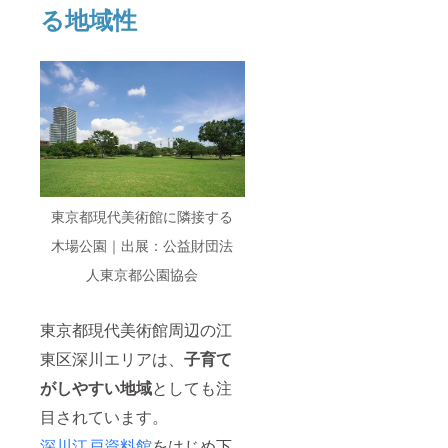
ー ・HP
お名前
る地域性
にお名
（ニッ
前記載
クネー
（希望
ム可）
制） ・
をご記
ワーク
入くだ
ショッ
さい。
プ開催
ーーー
の権利
ーーー
ーーー
ー ・HP
にお名
前記載
（希望
東京都現代美術館に隣接する
制） ・
木場公園｜出展：公益財団法
個展開
催の権
人東京都公園協会
利
東京都現代美術館周辺の江
東区深川エリアは、
子育て
がしやすい地域
としても注
目されています。
深川江戸資料館
をはじめ下