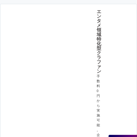
エ
ン
タ
メ
領
域
特
化
型
ク
ラ
フ
ァ
ン
手
数
料
0
円
か
ら
実
施
可
能
。
企