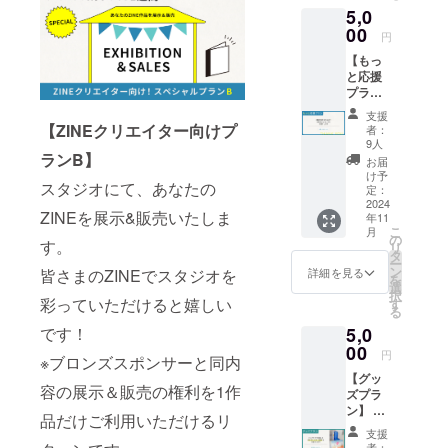
5,0
みで自
由にリ
00
円
ソグラ
【もっ
フをお
と応援
楽しみ
プラ
いただ
ン】 感
けるチ
支援
謝の気
ケット
【ZINEクリエイター向けプ
者：
持ちを
です。
9人
込め
ランB】
・ス
お届
て、お
タッフ
け予
スタジオにて、あなたの
礼の
が付か
定：
メッ
2024
ないた
ZINEを展示&販売いたしま
年11
セージ
め、リ
こ
月
をお送
ソグラ
の
す。
リ
りしま
フ印刷
タ
ー
す！ ※
の操作
ン
詳細を見る
皆さまのZINEでスタジオを
を
このリ
経験が
選
択
ターン
彩っていただけると嬉しい
ある方
す
る
は「応
向けで
です！
5,0
援プラ
す。 ・
ン」
00
現金へ
円
※ブロンズスポンサーと同内
3,000円
の交換
【グッ
のリ
はでき
容の展示＆販売の権利を1作
ズプラ
ターン
ません
ン】 リ
と同じ
のでご
品だけご利用いただけるリ
ソグラ
内容で
了承く
支援
フで印
す。
ださ
者：