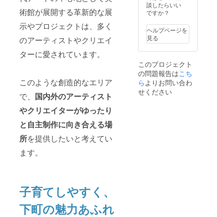
字の
す！
時に、
談したらいい
ー ・レ
術館が展開する革新的な展
み、ロ
（希望
必ず備
ですか？
ク
ゴ／バ
制） ・
考欄に
チャー
示やプロジェクトは、多く
ナーの
掲載期
希望さ
ヘルプページを
プラン
掲載は
間：HP
れる法
見る
90分チ
のアーティストやクリエイ
不可 ・
公開日
人名も
ケット
注意事
から3年
しくは
ターに愛されています。
（シル
項：記
間 ・掲
お名前
クスク
このプロジェクト
載ご希
載方
（ニッ
リー
の問題報告は
望の方
法：文
こち
クネー
ン）2枚
は支援
字の
このような創造的なエリア
ム可）
ら
よりお問い合わ
時に、
み、ロ
をご記
せください
で、
国内外のアーティスト
必ず備
ゴ／バ
入くだ
考欄に
ナーの
さい。
やクリエイターがゆったり
希望さ
掲載は
ーーー
れる法
不可 ・
ーーー
と自主制作に向き合える場
人名も
注意事
ーーー
しくは
項：記
ー ・HP
所
を提供したいと考えてい
お名前
載ご希
にお名
（ニッ
望の方
ます。
前記載
クネー
は支援
（希望
ム可）
時に、
制） ・
をご記
必ず備
店内展
入くだ
考欄に
示＆販
子育てしやすく、
さい。
希望さ
売の権
ーーー
れる法
利
ーーー
人名も
下町の魅力あふれ
ーーー
しくは