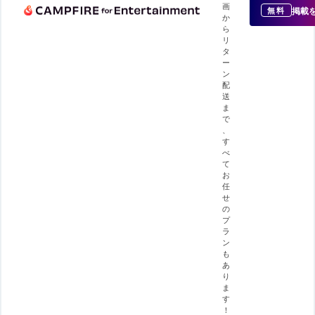
画
掲載
無料
か
ら
リ
タ
ー
ン
配
送
ま
で
、
す
べ
て
お
任
せ
の
プ
ラ
ン
も
あ
り
ま
す
！