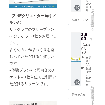
メッ
定：
セージ
2024
年11
をお送
こ
月
りしま
の
リ
す！ ※
【ZINEクリエイター向けプ
タ
ー
このリ
ン
詳細を見る
を
ランA】
ターン
選
択
は
す
リソグラフのフリープラン
る
「もっ
3,0
と応援
60分チケット1枚をお届けし
プラ
00
円
ン」
ます。
【ZINE
5,000円
クリエ
のリ
多くの方に作品づくりを楽
イター
ターン
向けプ
しんでいただけると嬉しい
と同じ
支援
ランA】
内容で
者：
です！
フリー
す。
3人
プラン
ーーー
お届
※体験プランAと同内容のチ
60分チ
ーーー
け予
ケット
ーーー
定：
ケットを1枚単位でご利用い
（1,500
2025
ー ・お
年02
円相
礼メッ
ただけるリターンです。
こ
月
当）を1
セージ
の
リ
枚お送
タ
ー
りしま
ン
詳細を見る
を
す！ ・
選
択
データ
す
る
持ち込