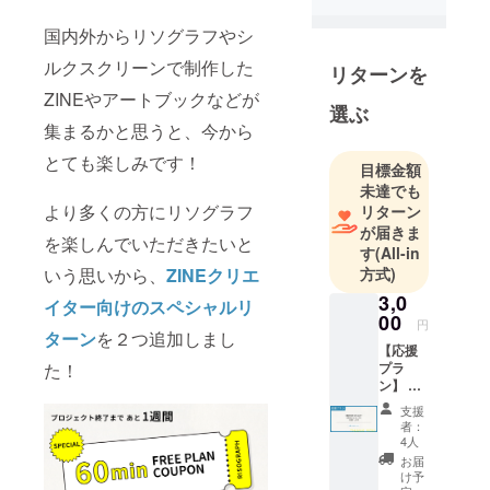
国内外からリソグラフやシ
ルクスクリーンで制作した
リターンを
ZINEやアートブックなどが
選ぶ
集まるかと思うと、今から
とても楽しみです！
目標金額
未達でも
より多くの方にリソグラフ
リターン
が届きま
を楽しんでいただきたいと
す
(All-in
方式)
いう思いから、
ZINEクリエ
3,0
イター向けのスペシャルリ
00
円
ターン
を２つ追加しまし
【応援
プラ
た！
ン】 感
謝の気
支援
持ちを
者：
込め
4人
て、お
お届
礼の
け予