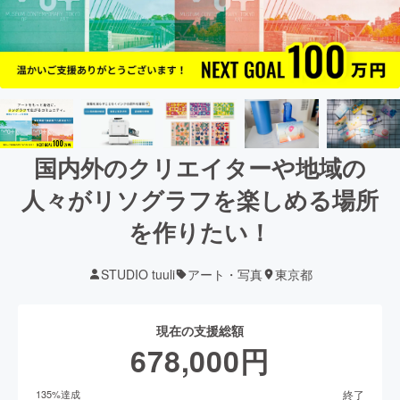
国内外のクリエイターや地域の
人々がリソグラフを楽しめる場所
を作りたい！
STUDIO tuuli
アート・写真
東京都
現在の支援総額
678,000
円
終了
135
%達成