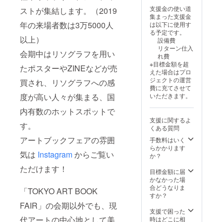
した旨
事前打
援者様
印刷素
支援金の使い道
ストが集結します。（2019
をご連
ち合わ
の法人
材は当
集まった支援金
絡くだ
せを行
名もし
日スタ
年の来場者数は3万5000人
は以下に使用す
さい。
います
くはお
ジオで
る予定です。
ーーー
ので、
名前を
以上）
もご購
設備費
ーーー
クラウ
掲載い
入いた
リターン仕入
ーーー
ドファ
たしま
会期中はリソグラフを用い
だけま
れ費
ー ②HP
ンディ
す！
す。 ・
※目標金額を超
のスポ
ングで
たポスターやZINEなどが売
（希望
版、イ
えた場合はプロ
ンサー
支援を
制） ・
ンクは
ジェクトの運営
買され、リソグラフへの感
欄に支
した旨
掲載期
持ち帰
費に充てさせて
援者様
をご連
間：HP
り
度が高い人々が集まる、国
いただきます。
の法人
絡くだ
公開日
OK（ご
名もし
さい。
から3年
内有数のホットスポットで
自宅ま
くはお
ーーー
間 ・掲
たは次
支援に関するよ
名前を
ーーー
載方
す。
回来店
くある質問
掲載い
ーーー
法：文
時にご
たしま
ー ②HP
アートブックフェアの雰囲
字の
手数料はいく
利用い
す！
のスポ
み、ロ
らかかります
ただけ
気は
Instagram
からご覧い
（希望
ンサー
ゴ／バ
か？
ます）
制） ・
欄に支
ナーの
・有効
ただけます！
掲載期
援者様
掲載は
目標金額に届
期間：
間：HP
の法人
不可 ・
かなかった場
オープ
公開日
名もし
注意事
合どうなりま
ンから1
「TOKYO ART BOOK
から3年
くはお
項：記
すか？
年間
間 ・掲
名前を
載ご希
FAIR」の会期以外でも、現
ーーー
載方
掲載い
望の方
支援で困った
ーーー
法：文
たしま
は支援
代アートの中心地として美
時はどこに相
ーーー