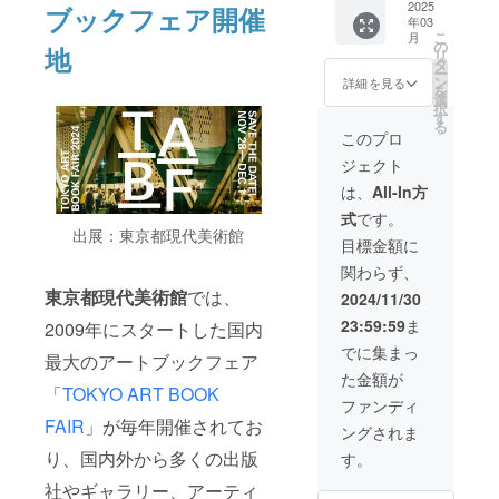
期間：
ショッ
してい
2025
い。 ・
ブックフェア開催
ーーー
イズ)は
オープ
年03
プであ
ただけ
ご来店
ーーー
リター
ンから1
こ
月
れば基
ます！
が難し
の
ーーー
地
ンに含
年間
リ
本的に
・有効
い場合
タ
ー ・店
まれま
ーーー
ー
OKです
期間：
は郵送
ン
内展示
詳細を見る
す。 ・
ーーー
を
が、内
店舗
いただ
選
＆販売
インク
ーーー
択
容に
オープ
き、ク
す
の権利
代は1色
ー ・レ
る
よって
ンから1
ラウド
このプロ
までリ
ク
はお断
年間 ・
ファン
ターン
チャー
ジェクト
りさせ
SNS等
ディン
に含ま
プラン
ていた
で宣伝
グで支
は、
All-In方
れま
90分チ
だく場
をお手
援をし
す。2色
ケット
式
です。
合がご
伝いし
た旨を
目以降
（リソ
出展：東京都現代美術館
ざいま
ます。
手紙で
目標金額に
は770
グラ
すので
・作品
同封く
円〜
フ）2枚
関わらず、
ご了承
の内容
ださ
1,210円
くださ
によっ
東京都現代美術館
では、
い。（※
2024/11/30
（イン
い。 ・
てはお
送料は
クの種
23:59:59
ま
2009年にスタートした国内
事前打
断りさ
ご負担
類に
ち合わ
せてい
願いま
でに集まっ
よって
最大のアートブックフェア
せを行
ただく
す）
値段が
た金額が
います
場合が
ーーー
異なり
「
TOKYO ART BOOK
ので、
ござい
ーーー
ファンディ
ます）
クラウ
ますの
ーーー
FAIR
」が毎年開催されてお
・印刷
ングされま
ドファ
で、ご
ー ②HP
素材を
ンディ
了承く
のスポ
り、国内外から多くの出版
す。
お持ち
ングで
ださ
ンサー
くださ
社やギャラリー、アーティ
支援を
い。 ・
欄に支
い。 ・