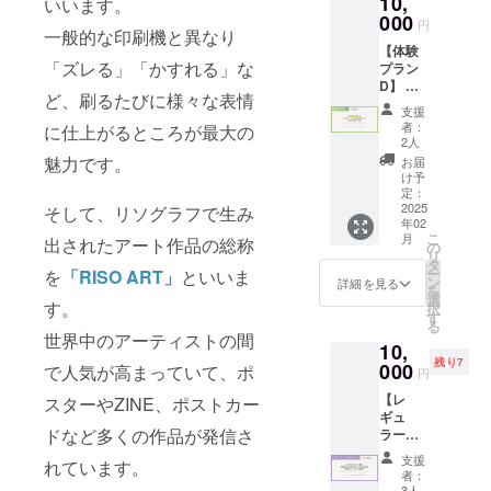
10,
フの一
いいます。
イズは
ンから1
連の流
000
XSサイ
円
年間
一般的な印刷機と異なり
れをレ
ズ
ーーー
【体験
ク
(200×8
ーーー
「ズレる」「かすれる」な
プラン
チャー
0mm)／
ーーー
D】 レ
＆サ
Sサイズ
ー ・フ
ど、刷るたびに様々な表情
ク
ポート
(200×1
支援
リープ
チャー
しま
者：
80mm)
に仕上がるところが最大の
ラン60
プラン
す。 ・
2人
／Mサ
分チ
90分チ
2枚同時
魅力です。
お届
イズ
ケット
ケット
でのご
け予
(200×3
（リソ
（3,500
利用と
定：
10mm)
グラ
円相
2025
なりま
そして、リソグラフで生み
／Lサイ
フ）2枚
年02
当）を2
す。
ズ
こ
月
出されたアート作品の総称
枚お送
（ご家
の
(200×4
リ
りしま
族やご
タ
20mm)
ー
を
「RISO ART」
といいま
す！ ・
友人を
ン
詳細を見る
の4種類
を
スタッ
お誘い
選
です。
す。
択
フがシ
の上ご
す
・製版
る
ルクス
利用く
世界中のアーティストの間
代は別
10,
クリー
ださ
途：1版
残り7
ンの一
000
い） ・
で人気が高まっていて、ポ
円
1,200
連の流
保護者
円〜
【レ
れをレ
スターやZINE、ポストカー
同伴で
3,000円
ギュ
ク
あれば
（サイ
ドなど多くの作品が発信さ
ラース
チャー
小さい
ズに
ポン
＆サ
お子様
支援
よって
れています。
サー】
ポート
（落ち
者：
値段が
HPのス
しま
3人