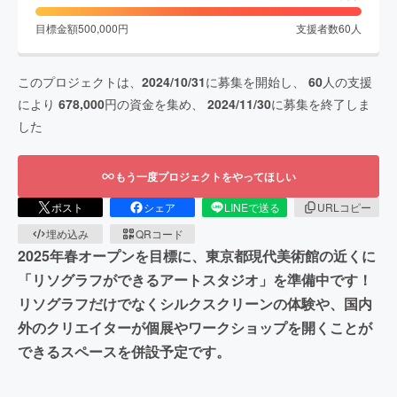
目標金額
500,000
円
支援者数
60
人
このプロジェクトは、
2024/10/31
に募集を開始し、
60
人の支援
により
678,000
円の資金を集め、
2024/11/30
に募集を終了しま
した
もう一度プロジェクトをやってほしい
ポスト
シェア
LINEで送る
URLコピー
埋め込み
QRコード
2025年春オープンを目標に、東京都現代美術館の近くに
「リソグラフができるアートスタジオ」を準備中です！
リソグラフだけでなくシルクスクリーンの体験や、国内
外のクリエイターが個展やワークショップを開くことが
できるスペースを併設予定です。