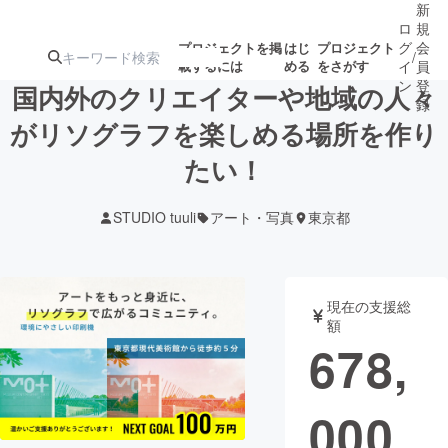
新
ロ
規
グ
会
プロジェクトを掲
はじ
プロジェクト
/
載するには
める
をさがす
イ
員
ン
登
国内外のクリエイターや地域の人々
録
がリソグラフを楽しめる場所を作り
たい！
人気のプロ
注目のリ
注目の新着プロ
募集終了が近いプ
もうすぐ公開
ジェクト
ターン
ジェクト
ロジェクト
されます
STUDIO tuuli
アート・写真
東京都
アート・写真
音楽
現在の支援総
テクノロジー・ガジェット
ゲーム・サ
額
678,
映像・映画
書籍・雑誌
000
ビジネス・起業
チャレンジ