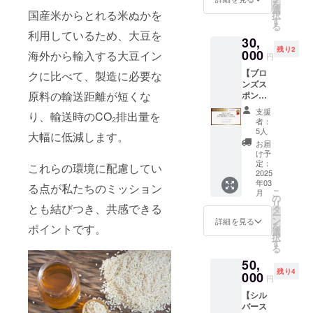
きませ
を
ただけ
販売期
載をご
選
だけま
んので
国産米からとれる米ぬかを
択
ます）
間：出
希望の
す
す。 ※
ご了承
る
・有効
展日か
方は支
スタジ
利用しているため、大豆を
くださ
期間：
30,
ら6ヶ月
援時
オには
い。 ・
オープ
残り2
間 ・
000
に、必
海外から輸入する大豆イン
道具類
来店時
円
ンから1
ZINE作
ず備考
や作品
にご利
年間
【ブロ
クに比べて、製造に必要な
品を1種
欄に希
などが
用いた
ーーー
ンズス
類、10
望され
たくさ
だけま
ーーー
原料の輸送距離が短くな
ポン
点まで
る法人
んあり
す。ス
ーーー
サー】
お預か
名もし
ますの
タッフ
支援
り、輸送時のCO₂排出量を
ー ・フ
①店内
りしま
くはお
で、走
者：
に紙チ
リープ
にリソ
す。 ・
名前
5人
り回ら
ケット
大幅に低減します。
ラン60
グラフ
期間内
（ニッ
ないよ
お届
をお見
分チ
作品を
に完売
クネー
け予
うにお
せくだ
ケット
展示＆
した場
定：
ム可）
これらの環境に配慮してい
気をつ
さい。
（シル
販売し
2025
合は追
をご記
けくだ
・デザ
クスク
年03
ていた
加で納
る点が私たちのミッション
入くだ
さい。
イン
こ
月
リー
だけま
品いた
の
さい。
・現金
データ
リ
ン）2枚
とも結びつき、共感できる
す！ ・
だけま
タ
ーーー
への交
は当日
ー
展示＆
す。 ・
ン
ーーー
詳細を見る
換はで
作成い
を
ポイントです。
販売期
作品を
選
ーーー
きませ
たしま
択
間：出
持って
す
ー ・HP
んので
す。
る
展日か
ご来店
にお名
ご了承
（デー
50,
ら6ヶ月
いただ
前記載
くださ
タ持ち
残り4
間 ・リ
000
き、ス
（希望
い。 ・
円
込み
ソグラ
タッフ
制）
来店時
可） ・
【シル
フ作品
にクラ
にご利
印刷サ
バース
を2種
ウド
用いた