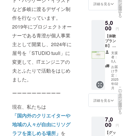
ト・パッケージ・イラスト
ー
データ
ン
詳細を見る
刷代、
を
持ち込
など多岐に渡るデザイン制
選
わら半
択
みで自
す
紙20枚
る
作を行なっています。
由にリ
はリ
5,0
ソグラ
ターン
2019年にプロジェクトオー
フをお
00
に含ま
円
楽しみ
れま
ナーである青澄が個人事業
【体験
いただ
す。 ・
プラン
けるチ
わら半
主として開業し、2024年に
B】 フ
ケット
紙以外
リープ
です。
屋号を「STUDIO tuuli」に
の用紙
支援
ラン60
・ス
者：
代は別
分チ
タッフ
変更して、ITエンジニアの
0人
途：1枚
ケット
が付か
お届
2円〜
夫とふたりで活動をはじめ
（1,500
ないた
け予
（紙の
円相
め、リ
定：
種類に
ました。
当）を2
2025
ソグラ
よって
年02
枚お送
フ印刷
値段が
こ
月
りしま
の操作
の
異なり
ーーーーーーーーーー
リ
す！ ・
経験が
タ
ます）
ー
データ
ある方
ン
詳細を見る
・60分
を
持ち込
向けで
選
現在、私たちは
以上ご
択
みで自
す。 ・
す
利用い
る
由にシ
2枚同時
「国内外のクリエイターや
ただく
7,0
ルクス
でのご
場合は
クリー
地域の人々が自由にリソグ
00
利用と
円
別途予
ンをお
なりま
約、ス
ラフを楽しめる場所」
を
【グッ
楽しみ
す。 ・
ペース