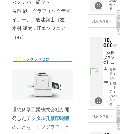
作品を
2025
＜メンバー紹介＞
点
来店時
A3／ポ
年05
収録し
にご利
スト
こ
月
青澄 凪：グラフィックデザ
たオリ
の
用いた
カード
リ
ジナル
タ
だけま
の3種類
ー
イナー、二級建築士（左）
作品集
ン
す。ス
詳細を見る
です。
を
をお送
選
タッフ
・製版
木村 颯太：ITエンジニア
択
りしま
す
に紙チ
代、印
る
す！
ケット
（右）
刷代、
10,
ーーー
をお見
わら半
ーーー
000
せくだ
紙20枚
円
ーーー
さい。
はリ
【体験
ー ・リ
・印刷
ターン
プラン
ソグラ
したい
に含ま
C】 レ
フ作品
データ
れま
ク
集1点 ※
と印刷
す。 ・
支援
チャー
作品集
素材を
者：
用紙代
プラン
はスタ
4人
お持ち
は別
90分チ
ジオ完
くださ
お届
途：1枚
ケット
成後に
け予
い。 ・
2円〜
（3,500
制作す
定：
印刷素
（紙の
円相
2025
るた
材は当
種類に
年02
当）を2
め、
日スタ
よって
こ
月
枚お送
オープ
の
ジオで
値段が
リ
理想科学工業株式会社が開
りしま
ン後2ヶ
タ
もご購
異なり
ー
す！ ・
月以内
ン
詳細を見る
入いた
ます）
発した
デジタル孔版印刷機
を
スタッ
に発送
選
だけま
・有効
択
フがリ
いたし
す
のことを「リソグラフ」と
す。 ・
期間：
る
ソグラ
ます。
印刷サ
オープ