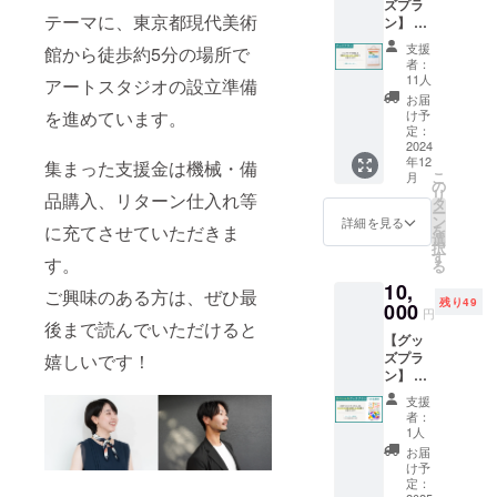
ズプラ
いただ
現金へ
利用料
テーマに、東京都現代美術
ン】 リ
けるチ
の交換
（1,500
ソグラ
ケット
はでき
支援
館から徒歩約5分の場所で
円/時
フで印
です。
ません
者：
間）が
刷した
・ス
のでご
11人
アートスタジオの設立準備
必要で
壁掛け
タッフ
了承く
お届
す。 ・
カレン
が付か
を進めています。
ださ
け予
有効期
ダー
ないた
定：
い。 ・
間：
2025年
2024
め、シ
来店時
オープ
年12
版をお
集まった支援金は機械・備
ルクス
にご利
ンから1
こ
月
送りし
クリー
の
用いた
年間
リ
品購入、リターン仕入れ等
ます！
ン経験
タ
だけま
ーーー
ー
ーーー
がある
ン
す。ス
詳細を見る
ーーー
に充てさせていただきま
を
ーーー
方向け
選
タッフ
ーーー
択
ーーー
です。
す
に紙チ
す。
ー ・フ
る
ー ・オ
・2枚同
ケット
リープ
10,
リジナ
時での
をお見
ご興味のある方は、ぜひ最
ラン60
残り49
ル壁掛
000
ご利用
せくだ
円
分チ
けカレ
後まで読んでいただけると
となり
さい。
ケット
【グッ
ンダー
ます。
・印刷
（リソ
ズプラ
嬉しいです！
（A4サ
・現金
したい
グラ
ン】 人
イズ）1
への交
データ
フ）1枚
気クリ
点 ・ポ
換はで
をお持
支援
エイ
スター
きませ
ちくだ
者：
ターた
ハン
んので
1人
さい。
ちによ
ガー
ご了承
・印刷
お届
るリソ
（A4サ
くださ
け予
サイズ
グラフ
イズ）1
定：
い。 ・
はA4／