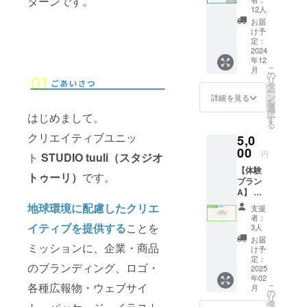
ターンです。
刷した
ーーー
い。 ・
12人
卓上カ
ーーー
来店時
お届
レン
ーーー
にご利
け予
ダー
ー ・お
定：
用いた
2025年
2024
礼メッ
だけま
年12
版をお
セージ
す。ス
こ
月
送りし
の
タッフ
リ
ます！
タ
に紙チ
ー
ーーー
ン
ケット
詳細を見る
を
ーーー
選
をお見
択
はじめまして。
ーーー
す
せくだ
る
ー ・オ
さい。
クリエイティブユニッ
5,0
リジナ
・印刷
ル卓上
00
したい
円
ト
STUDIO tuuli（スタジオ
カレン
データ
【体験
ダー
をお持
トゥーリ）
です。
プラン
（カ
ちくだ
A】 フ
セット
さい。
リープ
テープ
地球環境に配慮したクリエ
・印刷
支援
ラン60
サイ
サイズ
者：
分チ
イティブを提供する
ことを
ズ）1点
3人
はA4／
ケット
・カ
A3／ポ
お届
ミッションに、企業・商品
（1,500
セット
け予
スト
円相
テープ
定：
カード
のブランディング、ロゴ・
当）を2
2025
ケース1
の3種類
年02
枚お送
点
です。
各種広報物・ウェブサイ
こ
月
りしま
の
・製版
リ
す！ ・
タ
代、印