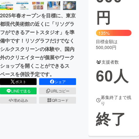
円
まちづくり・地域活性化
2025年春オープンを目標に、東京
都現代美術館の近くに「リソグラ
CAMPFIRE for Social Good
CAMPFIRE Creation
フができるアートスタジオ」を準
135%
CAMPFIREふるさと納税
machi-ya
コミュニティ
備中です！リソグラフだけでなく
目標金額は
500,000円
シルクスクリーンの体験や、国内
外のクリエイターが個展やワーク
支援者数
ショップを開くことができるス
60
人
ペースを併設予定です。
ポスト
シェア
LINEで送る
URLコピー
募集終了まで残
埋め込み
QRコード
り
終了