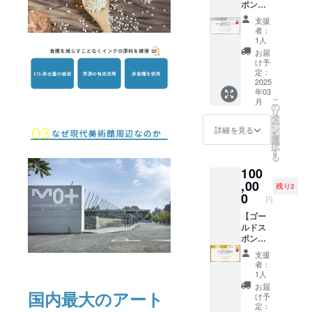
イズは
ポン
類、各
ファン
だけま
A4／A3
サー】
10点ま
ディン
す。ス
支援
／ポス
①店内
でお預
グで支
者：
タッフ
トカー
で自由
かりし
援をし
1人
に紙チ
ドの3種
にワー
ます。
た旨を
お届
ケット
類で
ク
・期間
お伝え
け予
をお見
す。 ・
ショッ
内に完
定：
くださ
せくだ
製版
プ（3時
2025
売した
い。 ・
さい。
代、印
年03
間）を
場合は
ご来店
・デザ
刷代、
こ
月
開催し
追加で
の
が難し
イン
わら半
リ
ていた
納品い
タ
い場合
データ
紙20枚
ー
だけま
ただけ
ン
は郵送
詳細を見る
は当日
はリ
を
す! ・有
ます。
選
いただ
作成い
ターン
択
効期
・作品
す
き、ク
たしま
に含ま
る
間：店
を持っ
ラウド
す。
れま
100
舗オー
てご来
ファン
（デー
す。 ・
プンか
,00
店いた
ディン
残り2
タ持ち
用紙代
ら1年間
だき、
0
グで支
込み
円
は別
・SNS
スタッ
援をし
可） ・
途：1枚
等で宣
【ゴー
フにク
た旨を
印刷サ
2円〜
伝をお
ルドス
ラウド
手紙で
イズはS
（紙の
手伝い
ポン
ファン
同封く
サイズ
種類に
しま
サー】
ディン
ださ
(200×1
支援
よって
す。 ・
①店内
グで支
い。※送
者：
80mm)
値段が
ものづ
で個展
援をし
料はご
1人
の1種類
異なり
くりに
（土日2
た旨を
負担願
お届
です。
ます）
国内最大のアート
関する
日間）
お伝え
いま
け予
・製版
・有効
ワーク
を開催
くださ
定：
す）
代 (Sサ