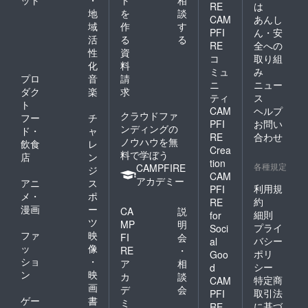
RE
は
地
を
談
CAM
あんし
域
作
す
PFI
ん・安
活
る
る
RE
全への
性
資
コ
取り組
化
料
ミュ
み
プロ
音
請
ニ
ニュー
ダク
楽
求
ティ
ス
ト
CAM
ヘルプ
クラウドファ
フー
チ
PFI
お問い
ンディングの
ド・
ャ
RE
合わせ
ノウハウを無
飲食
レ
Crea
料で学ぼう
店
ン
tion
各種規定
CAMPFIRE
ジ
CAM
アカデミー
アニ
ス
利用規
PFI
メ・
ポ
約
RE
漫画
ー
CA
説
細則
for
ツ
MP
明
プライ
Soci
ファ
映
FI
会
バシー
al
ッ
像
RE
・
ポリ
Goo
ショ
・
ア
相
シー
d
ン
映
カ
談
特定商
CAM
画
デ
会
取引法
PFI
ゲー
書
ミ
に基づ
RE