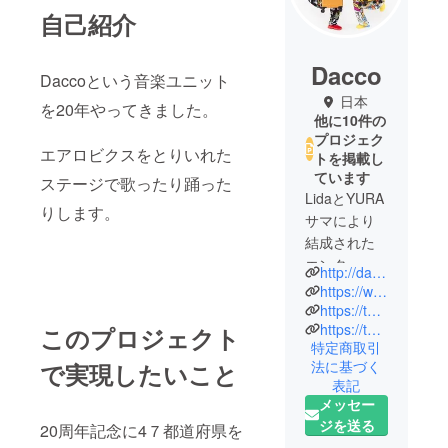
自己紹介
Dacco
Daccoという音楽ユニット
日本
を20年やってきました。
他に10件の
プロジェク
エアロビクスをとりいれた
トを掲載し
ています
ステージで歌ったり踊った
LidaとYURA
りします。
サマにより
結成された
エンターテ
http://dacco.life
イメントユ
https://www.youtube.com/channel/UCsyJZ4JGLnVM6Zr7PIqzqnA
ニット、
https://twitter.com/Lida_Gt
https://twitter.com/YURAsamaTakeshi
Dacco。ヴィ
このプロジェクト
特定商取引
ジュアル系
法に基づく
で実現したいこと
の概念を崩
表記
す姿勢が話
メッセー
題となり、
ジを送る
20周年記念に4７都道府県を
多くのアー