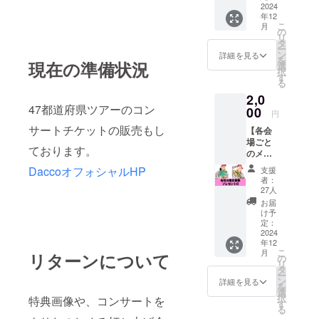
メッ
2024
年12
セージ
こ
月
をお送
の
リ
りしま
タ
ー
す。 ※
ン
詳細を見る
を
現在の準備状況
ただた
選
択
だ
す
る
Dacco
2,0
のツ
47都道府県ツアーのコン
アーを
00
円
応援し
サートチケットの販売もし
【各会
たい方
場ごと
はこち
ております。
のメン
らへど
バー画
うぞ！
DaccoオフォシャルHP
支援
像】 岡
支援い
者：
山,鳥取,
ただけ
27人
島根,山
れば美
お届
口,広島
味しい
け予
／5~9ま
お弁当
定：
での数
2024
が食べ
年12
字が顔
られま
こ
月
リターンについて
にメイ
すっ。
の
リ
クされ
タ
ー
た画像
ン
詳細を見る
を
(合計5
選
択
特典画像や、コンサートを
枚)を
す
る
メール