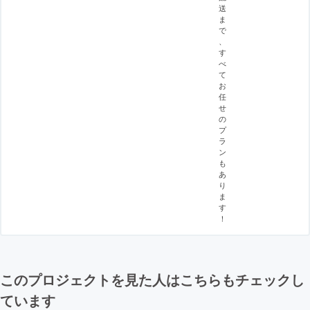
送
ま
で
、
す
べ
て
お
任
せ
の
プ
ラ
ン
も
あ
り
ま
す
！
このプロジェクトを見た人はこちらもチェックし
ています