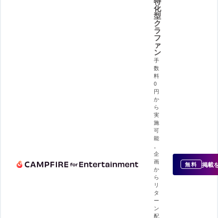
特
化
型
ク
ラ
フ
ァ
ン
手
数
料
0
円
か
ら
実
施
可
能
。
企
画
掲載
無料
か
ら
リ
タ
ー
ン
配