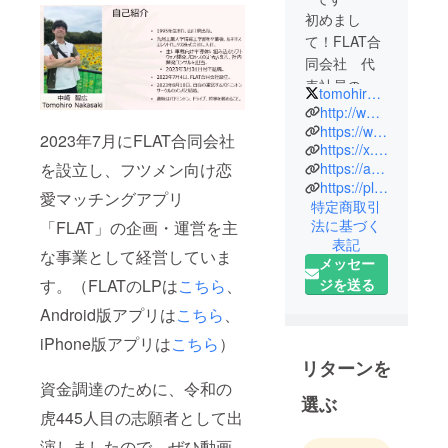
初めまし
て！FLAT合
同会社 代
表社員の中
tomohiro_0912
崎と申しま
http://www.flat.dating/
す。
https://www.instagram.com/flat_for22men/?hl=ja
2023年7月にFLAT合同会社
https://x.com/tomohiro_0912
恋愛マッチ
を設立し、フツメン向け恋
https://apps.apple.com/jp/app/flat-%E3%83%95%E3%83%A9%E3%83%83%E3%83%88/id6464448923
ングアプリ
https://play.google.com/store/apps/details?id=dating.flat
「FLAT」の
愛マッチングアプリ
特定商取引
開発/運用を
法に基づく
「FLAT」の企画・運営を主
通して、フ
表記
な事業として経営していま
ツメンが・
メッセー
フツメンと
す。（FLATのLPは
こちら
、
ジを送る
真剣恋愛で
Android版アプリは
こちら
、
きる世界観
iPhone版アプリは
こちら
）
の実現を目
リターンを
指しており
資金調達のために、令和の
ます。
選ぶ
ご協力のほ
虎445人目の志願者として出
どよろしく
演しましたので、ぜひ動画