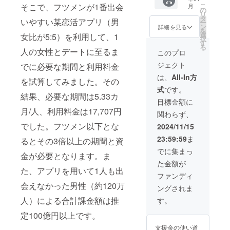
サーに
者は以
入者か
アル
すの
そこで、フツメンが1番出会
こ
月
なれる
下の通
の
ら知人
コール
で、い
リ
権利で
りで
タ
の独身
飲み放
いやすい某恋活アプリ（男
ずれか
ー
す。 リ
す。 ・
ン
男性に
詳細を見る
題と料
にご参
を
ニュー
プロ
選
クーポ
女比が5:5）を利用して、1
理代込
加いた
択
アル後
フィー
す
ンコー
みの料
だけれ
る
のHPに
人の女性とデートに至るま
ル写真
ドをお
このプロ
金で
ばと思
企業ス
登録の
伝えす
す。 2
いま
ジェクト
でに必要な期間と利用料金
ポン
箇所
ること
か月以
す。 2
サーと
に、提
でチ
は、
All-In方
上先の
か月前
を試算してみました。その
して企
携カメ
ケット
スケ
にはス
式
です。
業名と
ラマン
が2枚利
ジュー
ケ
結果、必要な期間は5.33カ
ロゴと
をまと
用可能
目標金額に
ルが必
ジュー
事業説
めた
になり
月/人、利用料金は17,707円
要な支
ルを公
関わらず、
明文、
FLAT公
ます。
援者様
開いた
ホーム
式の
でした。フツメン以下とな
利用期
2024/11/15
に関し
しま
ページ
Instagr
限は1年
ては、
す。 オ
23:59:59
ま
るとその3倍以上の期間と資
のリン
amへの
間
メール
ンライ
クを掲
リンク
（2025
でに集まっ
にてそ
ン街コ
金が必要となります。ま
載させ
を掲
年12月
の旨を
ンは
た金額が
ていた
載。そ
31日ま
ご要望
Zoomに
た、アプリを用いて1人も出
だきま
の投稿
で）で
ファンディ
くださ
て、1:1
す。あ
にて、
す。 オ
い。
会えなかった男性（約120万
のビデ
ングされま
なたの
事業者
ンライ
※20歳未
オ通話
企業名
名（個
人）による合計課金額は推
ン街コ
す。
満の方
10分間
をHPで
人も法
ンを最
はリ
を1回の
PRでき
定100億円以上です。
人も可
低でも
ターン
参加に
ます。
能）と
2, 6, 10
の性質
つき、4
支援金の使い道