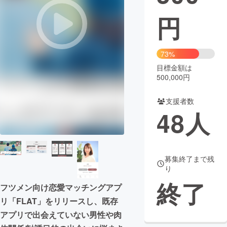
円
まちづくり・地域活性化
CAMPFIRE for Social Good
CAMPFIRE Creation
73%
CAMPFIREふるさと納税
machi-ya
コミュニティ
目標金額は
500,000円
支援者数
48
人
募集終了まで残
り
終了
フツメン向け恋愛マッチングアプ
リ「FLAT」をリリースし、既存
アプリで出会えていない男性や肉