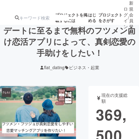
新
ロ
規
グ
会
プロジェクトを掲
はじ
プロジェクト
/
載するには
める
をさがす
イ
員
ン
登
デートに至るまで無料のフツメン向
録
け恋活アプリによって、真剣恋愛の
手助けをしたい！
人気のプロ
注目のリ
注目の新着プロ
募集終了が近いプ
もうすぐ公開
ジェクト
ターン
ジェクト
ロジェクト
されます
flat_dating
ビジネス・起業
アート・写真
音楽
現在の支援総
テクノロジー・ガジェット
ゲーム・サ
額
369,
映像・映画
書籍・雑誌
500
ビジネス・起業
チャレンジ