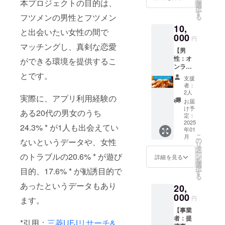
を
本プロジェクトの目的は、
業種交
加でき
選
で予め
択
流会に
ま
す
ご了承
フツメンの男性とフツメン
る
参加で
す！）
下さ
10,
きま
リター
い。
と出会いたい女性の間で
す！ リ
000
ン購入
円
ターン
者に
マッチングし、真剣な恋愛
【男
購入者
メール
性：オ
にメー
ができる環境を提供するこ
でクー
ンライ
ルで
ポン
とです。
ン/オフ
クーポ
コード
支援
ライン
ンコー
を送り
者：
両用街
ドを送
ますの
2人
実際に、アプリ利用経験の
コン参
ります
で、購
お届
加チ
ので、
入者ご
け予
ある20代の男女のうち
ケット2
参加時
定：
自身又
枚のご
2025
に主催
は、購
24.3% * が1人も出会えてい
年01
提供
者へ
入者か
こ
月
（友人
クーポ
の
ないというデータや、女性
ら知人
リ
参加可
ンコー
タ
の独身
ー
能、
のトラブルの20.6% * が遊び
ドをお
ン
女性に
詳細を見る
を
12,000
伝えす
選
クーポ
択
目的、17.6% * が勧誘目的で
円相
ること
す
ンコー
る
当）】
で交流
ドをお
あったというデータもあり
20,
メール
会に参
伝えす
にて告
000
加でき
ること
円
ます。
知され
ます。
でチ
【事業
る街コ
利用期
ケット
者：提
ンに参
限は1年
が2枚利
*引用：
三菱UFJリサーチ&