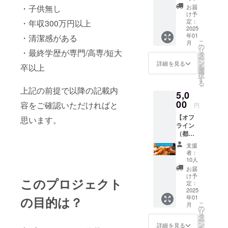
コン参
お礼の
ミング
・子供無し
お届
加チ
メール
につい
け予
ケット2
を送ら
定：
・年収300万円以上
ては
枚のご
2025
せてい
メール
年01
・清潔感がある
提供
ただき
にて調
こ
月
（友人
ます。
の
整しま
リ
・最終学歴が専門/高専/短大
参加可
タ
す。基
ー
能、
ン
本的に
詳細を見る
卒以上
を
6,000円
選
は非通
択
相
す
知でか
る
当）】
けさせ
上記の前提で以降の記載内
5,0
メール
ていた
にて告
00
容をご確認いただければと
だきま
円
知され
す。 電
【オフ
る街コ
思います。
話番号
ライン
ンに参
のみ備
（都
加でき
考欄へ
内）異
るチ
記載い
支援
業種交
ケット
ただけ
者：
流会参
（飲食
10人
ればと
加券】
代含
思いま
お届
メール
む）を2
け予
す。 な
このプロジェクト
にて告
枚ご提
定：
お、公
知され
2025
供しま
序良俗
年01
の目的は？
るオフ
す。
に反す
こ
月
ライン
（ご友
の
る内容
リ
（都
人と一
タ
は不可
ー
内）異
緒に参
ン
詳細を見る
ですの