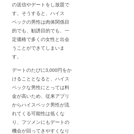
加もで
せてい
の送信やデートをし放題で
きま
ただき
す。 ※
ます。
す。そうすると、ハイス
他の事
業者も
ペックの男性は肉体関係目
内容次
第では
的でも、勧誘目的でも、一
掲載が
定価格で多くの女性と出会
可能な
場合も
うことができてしまいま
ありま
すの
す。
で、ご
相談の
方は
デートのたびに3,000円をか
info@fl
at.datin
けることとなると、ハイス
g 宛に
ペックな男性にとっては料
一度ご
連絡く
金が高いため、従来アプリ
ださ
い。 ※
からハイスペック男性が流
ネット
ワーク
れてくる可能性は低くな
販売や
企業イ
り、フツメンにもデートの
メージ
が相違
機会が回ってきやすくなり