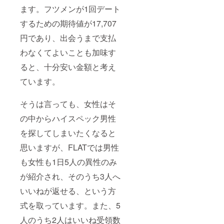
する場
ます。フツメンが1回デート
合等、
掲載を
するための期待値が17,707
お断り
させて
円であり、出会うまで支払
いただ
く場合
わなくてよいことも加味す
があり
ますの
ると、十分安い金額と考え
で、不
ています。
安な場
合も上
記アド
そうは言っても、女性はそ
レスへ
一度ご
の中からハイスペック男性
相談く
ださ
を探してしまいたくなると
い。お
断りさ
思いますが、FLATでは男性
せてい
も女性も1日5人の異性のみ
ただい
た場合
が紹介され、そのうち3人へ
におい
ても返
いいねが返せる、という方
金はい
たしか
式を取っています。また、5
ねま
す。 ※
人のうち2人はいいね受領数