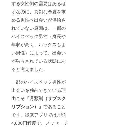
掲載期
を掲
題と料
する女性側の需要はあるは
間は
載。そ
理代込
2025年
の投稿
みの料
ずなのに、真剣な恋愛を求
1月から
にて、
金で
1年間で
事業者
める男性へ出会いが供給さ
す。 2
す。
名（個
か月以
れていない原因は、一部の
人も法
上先の
人も可
スケ
ハイスペック男性（身長や
能）と
ジュー
HPなど
ルが必
年収が高く、ルックスもよ
のURL
要な支
を1つ掲
援者様
い男性）によって、出会い
載。 ※
に関し
購入時
ては、
が独占されている状態にあ
の備考
メール
ると考えました。
欄に掲
にてそ
載する
の旨を
お名前
ご要望
一部のハイスペック男性が
または
くださ
屋号と
い。
出会いを独占できている理
リンク
※20歳未
を必ず
満の方
由こそ
「月額制（サブスク
ご記入
はリ
くださ
ターン
リプション）」
であること
い。 ※
の性質
ニック
です。従来アプリでは月額
上、支
ネーム
援をお
4,000円程度で、メッセージ
での参
断りさ