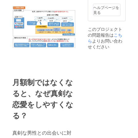
掲載を
HPなど
す。 オ
に関し
お断り
のURL
ンライ
ヘルプページを
ては、
させて
を1つ掲
ン街コ
見る
メール
いただ
載。 ・
ンは
にてそ
く場合
デート
Zoomに
の旨を
があり
承認後
て、1:1
ご要望
このプロジェクト
ますの
のメッ
のビデ
くださ
の問題報告は
で、不
こち
セージ
オ通話
い。
安な場
やりと
ら
よりお問い合わ
10分間
※20歳未
合は
りの箇
を1回の
せください
満の方
info@fl
所に、
参加に
はリ
at.datin
提携美
つき、4
ターン
g へ
容師、
名の異
の性質
メール
眉毛サ
性と実
上、支
で一度
ロン、
施いた
援をお
ご相談
ホワイ
だく想
断りさ
くださ
トニン
月額制ではなくな
定で
せてい
い。お
グ業者
す。 オ
ただき
断りさ
等、美
フライ
ると、なぜ真剣な
ます。
せてい
容に関
ン街コ
ただい
する事
ンは都
恋愛をしやすくな
た場合
業者を
内飲食
におい
まとめ
店にて
る？
ても返
たFLAT
実施予
金はい
公式の
定で、
たしか
Instagr
アル
ねま
amへの
コール
真剣な男性との出会いに対
す。 ※
リンク
飲み放