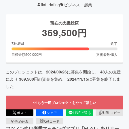
flat_dating
ビジネス・起業
現在の支援総額
369,500
円
終了
73
%達成
目標金額
500,000
円
支援者数
48
人
このプロジェクトは、
2024/09/26
に募集を開始し、
48
人の支援
により
369,500
円の資金を集め、
2024/11/15
に募集を終了しま
した
もう一度プロジェクトをやってほしい
ポスト
シェア
LINEで送る
URLコピー
埋め込み
QRコード
フツメン向け恋愛マッチングアプリ「FLAT」をリリー