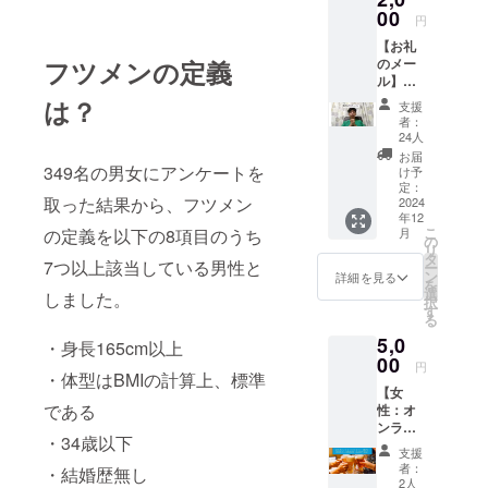
す！ ク
00
円
ラウド
【お礼
ファン
フツメンの定義
のメー
ディン
ル】
グの終
FLATを
了後に
は？
支援
ただた
はお電
者：
だ応援
話（10
24人
してい
分以
お届
ただけ
349名の男女にアンケートを
内）に
け予
る方へ
てお礼
定：
取った結果から、フツメン
のリ
2024
の言葉
年12
ターン
を述べ
こ
の定義を以下の8項目のうち
月
です。
させて
の
リ
応援し
頂きま
タ
7つ以上該当している男性と
ー
ていた
す。令
ン
詳細を見る
を
だき、
和の虎
選
しました。
択
ありが
に関す
す
る
とうご
る質問
5,0
ざいま
や事業
・身長165cm以上
す！ ク
00
計画の
円
・体型はBMIの計算上、標準
ラウド
ことに
【女
ファン
ついて
である
性：オ
ディン
もお話
ンライ
グの終
しでき
・34歳以下
ン/オフ
了後に
ます。
支援
ライン
は心を
お電話
者：
・結婚歴無し
両用街
込めた
のタイ
2人