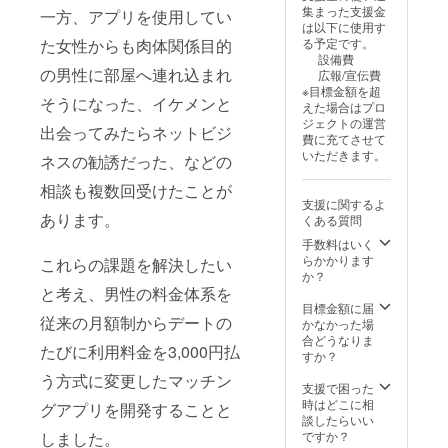
※購入時
HPなど
月の3
上、支
名の異
集まった支援金
一方、アプリを使用してい
の備考
のURL
回、オ
援をお
性と実
は以下に使用す
欄に掲
を1つ掲
フライ
断りさ
施いた
た女性からも肉体関係目的
る予定です。
載する
載。 ・
ン街コ
せてい
だく想
設備費
お名前
デート
ン（都
ただき
の男性に部屋へ連れ込まれ
定で
広報/宣伝費
または
承認前
内）を
ます。
す。 オ
※目標金額を超
屋号、
のメッ
最低で
そうになった、イケメンと
フライ
えた場合はプロ
事業説
セージ
も
ン街コ
ジェクトの運営
明文、
出会ってみたらネットビジ
やりと
1,3,5,7,
ンは都
費に充てさせて
HPリン
りの箇
9,11月
内飲食
いただきます。
ネスの勧誘だった、などの
クを必
所に、
の6回開
店にて
ずご記
提携飲
催しま
実施予
相談も複数回受けたことが
入くだ
食店を
すの
定で、
支援に関するよ
さい。
まとめ
で、い
アル
あります。
くある質問
※ニック
たFLAT
ずれか
コール
ネーム
公式の
手数料はいく
にご参
飲み放
での参
Instagr
らかかります
加いた
これらの課題を解決したい
題と料
加もで
amへの
か？
だけれ
理代込
きま
リンク
と考え、男性の料金体系を
ばと思
みの料
す。 ※
を掲
目標金額に届
いま
金で
従来の月額制からデートの
ネット
載。そ
かなかった場
す。 2
す。 2
ワーク
の投稿
合どうなりま
か月前
か月以
たびに利用料金を3,000円払
販売や
にて、
すか？
にはス
上先の
企業イ
事業者
ケ
スケ
う方式に変更したマッチン
メージ
名（個
支援で困った
ジュー
ジュー
が相違
人も法
時はどこに相
ルを公
グアプリを開発することと
ルが必
する場
人も可
談したらいい
開いた
要な支
合等、
能）と
しました。
ですか？
しま
援者様