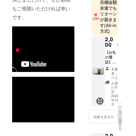
目標金額
お願いいた
もご視聴いただければ幸い
未達でも
します。
リターン
です。
が届きま
す
(All-in
方式)
2,0
00
円
【お礼
の電
話】
FLATを
支援
ただた
者：
だ応援
11人
してい
お届
ただけ
け予
る方へ
定：
のリ
2024
年12
ターン
こ
月
です。
の
リ
応援し
タ
ー
て頂
ン
詳細を見る
を
き、あ
選
択
りがと
す
る
うござ
2,0
いま