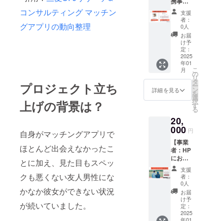
携事業
加でき
間
用可能
者の紹
るチ
コンサルティング マッチン
（2025
になり
支援
介権】
ケット
年12月
ます。
者：
FLATの
グアプリの動向整理
（飲食
31日ま
0人
利用期
アプリ
代含
で）で
限は1年
お届
内に、
む）を2
す。
け予
間
FLAT公
枚ご提
定：
2,4,6,8,
（2025
式の
2025
供しま
10,12月
年12月
年01
Instagr
す。
の最低6
31日ま
こ
月
amの投
（ご友
の
回、開
で）で
リ
稿への
人と一
タ
催予定
す。 オ
プロジェクト立ち
ー
リンク
緒に参
ン
です。
詳細を見る
ンライ
を
を掲載
加でき
選
2か月前
ン街コ
択
上げの背景は？
し、そ
ま
す
にはス
ンを最
る
の
す！）
ケ
低でも
20,
Instagr
リター
ジュー
2, 6, 10
am内で
000
ン購入
ルを公
月の3
円
自身がマッチングアプリで
提携事
者に
開いた
回、オ
【事業
業者と
メール
しま
フライ
ほとんど出会えなかったこ
者：HP
して紹
でクー
す。 オ
ン街コ
におけ
介を受
ポン
フライ
とに加え、見た目もスペッ
ン（都
るスポ
けられ
コード
ン異業
内）を
支援
ンサー
る権利
クも悪くない友人男性にな
を送り
種交流
者：
最低で
情報掲
です。
ますの
0人
会は都
も
載権】
かなか彼女ができない状況
基本的
で、購
内飲食
お届
1,3,5,7,
FLATア
には紹
入者ご
け予
店にて
9,11月
が続いていました。
プリの
介対象
定：
自身又
実施予
の6回開
スポン
2025
の事業
は、購
定で、
催しま
年01