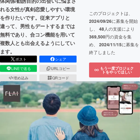
体関係/勧誘目的の出会いに悩まさ
れる女性が真剣恋愛しやすい環境
このプロジェクトは、
を作りたいです。従来アプリと
2024/09/26
に募集を開始
違って、男性もデートするまでは
し、
48
人の支援により
無料であり、合コン機能を用いて
369,500
円の資金を集
複数人とも出会えるようにしてい
め、
2024/11/15
に募集を
ます。
終了しました
ポスト
シェア
もう一度プロジェク
LINEで送る
URLコピー
トをやってほしい
埋め込み
QRコード