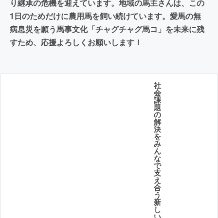
り継承の危機を迎えています。地域の馬主さんは、この
1日のためだけに農用馬を飼い続けています。愛馬の無
病息災を願う馬事文化「チャグチャグ馬コ」を未来に残
すため、応援よろしくお願いします！
社
会
課
題
の
解
決
を
み
ん
な
で
支
え
合
う
新
し
い