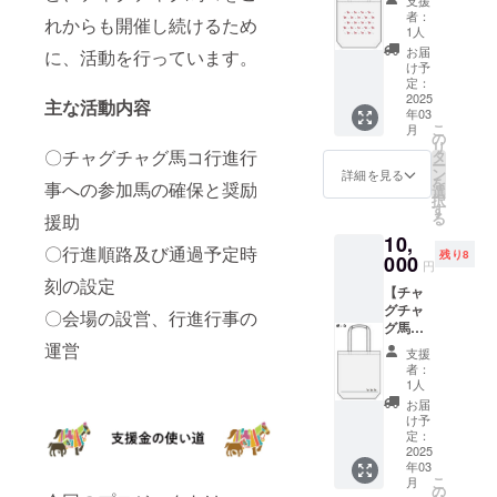
支援
ンバッ
（取手
で、あ
者：
れからも開催し続けるため
グ
部分の
らかじ
1人
（柄：
みの高
めご了
お届
に、活動を行っています。
Ｂ）】
さ：
承くだ
け予
チャグ
150mm
定：
さい。
チャグ
2025
） ※リ
※サイズ
主な活動内容
年03
馬コを
ターン
は商品
こ
月
デザイ
品の発
の
によっ
リ
ンした
〇チャグチャグ馬コ行進行
送のた
タ
て多少
ー
コット
め、住
ン
の差が
詳細を見る
を
事への参加馬の確保と奨励
ンバッ
所・氏
選
ありま
択
グで
名・電
す
す。
る
援助
す。 ・
話番号
10,
柄：Ｂ
は必ず
〇行進順路及び通過予定時
残り8
・サイ
000
ご入力
円
ズ：
くださ
刻の設定
【チャ
W355×
い。 ※
グチャ
H363×
返品・
〇会場の設営、行進行事の
グ馬コ
マチ
交換は
コット
運営
110mm
承って
支援
ンバッ
（取手
おりま
者：
グ
部分の
せんの
1人
（柄：
みの高
で、あ
お届
Ｄ）】
さ：
らかじ
け予
チャグ
150mm
定：
めご了
チャグ
2025
） ※リ
承くだ
年03
馬コを
ターン
さい。
こ
月
デザイ
品の発
の
※サイズ