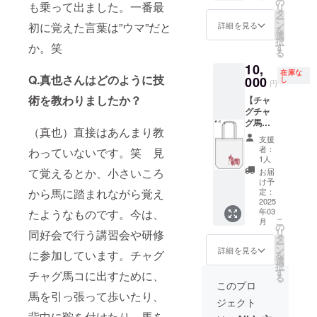
ます。
ん。 ①
6月14日
の
せんの
交換は
も乗って出ました。一番最
リ
ランチ
※首紐を
鬼越蒼
（土）
タ
で、あ
承って
ー
バッグ
結ぶこ
前神社
9：30～
ン
らかじ
詳細を見る
初に覚えた言葉は”ウマ”だと
おりま
を
です。
とで全
⇒青山
14：00
選
めご了
せんの
択
・柄：
体の長
町 ②青
・会
か。笑
す
承くだ
で、あ
る
Ｃ ・サ
さを調
山町⇒
場：下
さい。
らかじ
10,
イズ：
節でき
材木町
記をご
閉じる
めご了
在庫な
Q.真也さんはどのように技
W305×
000
ます。
③材木
参照く
し
承くだ
円
H200×
■パス
町⇒盛
ださ
さい。
術を教わりましたか？
【チャ
マチ
ケース
岡八幡
い。
グチャ
100mm
・サイ
宮 ・支
【親子
グ馬コ
（取手
ズ：縦
援者様
で行進
（真也）直接はあんまり教
コット
部分の
約7㎝・
の交通
コー
支援
ンバッ
みの高
横約11
費や滞
ス】
者：
わっていないです。笑 見
グ
さ：
㎝ ・
在費：
は、鬼
1人
（柄：
100mm
色：
支援者
越蒼前
て覚えるとか、小さいころ
お届
Ｃ）】
） ※リ
黄・
様の交
神社か
け予
チャグ
ターン
定：
から馬に踏まれながら覚え
緑・茶
通費や
ら盛岡
チャグ
2025
品の発
※申込時
滞在費
八幡宮
年03
たようなものです。今は、
馬コを
送のた
に色を
は各自
までの
こ
月
デザイ
め、住
の
お選び
でご負
全区間
リ
同好会で行う講習会や研修
ンした
所・氏
タ
くださ
担くだ
でのご
ー
コット
名・電
ン
い。 ※
さい。
参加と
詳細を見る
に参加しています。チャグ
を
ンバッ
話番号
選
定期券
・支援
なりま
択
グで
は必ず
す
の他、
者様と
す。 ・
チャグ馬コに出すために、
る
す。 ・
ご入力
学生証
の連絡
支援者
このプロ
柄：Ｃ
くださ
馬を引っ張って歩いたり、
など2～
方法：
様の交
ジェクト
・サイ
い。 ※
3枚収納
詳細は
通費や
ズ：
背中に鞍を付けたり、馬を
返品・