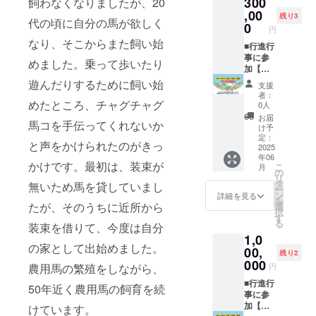
300
「RU.R
飼わなくなりましたが、20
術で日
黄・
ため、
U.Q（ル
,00
常づか
緑・茶
住所・
残り3
代の頃に自分の馬が欲しく
ル
いでき
0
※申込時
氏名・
円
ン）」B
るアイ
に色を
電話番
なり、そこからまた飼い始
型就労
■行進行
テムを
お選び
号は必
支援事
事に参
製作す
くださ
ずご入
めました。乗って歩いたり
業所で
加【お
るブラ
い。 ※
力くだ
農用馬
子さま
ンドで
表面は
遊んだりするために飼い始
さい。
支援
の世話
コー
す。 ■
社員証
※返品・
者：
や装束
ス】
めたところ、チャグチャグ
パス
入れ、
0人
交換は
製作を
2025年
ケース
裏面は
承って
お届
馬コを手伝ってくれないか
行う
の行進
・サイ
着脱可
け予
おりま
「（一
行事
ズ：縦
定：
能な名
せんの
と声をかけられたのがきっ
社）い
に、お
2025
約7㎝・
刺入れ
で、あ
年06
わてひ
子さま
横約11
が付属
らかじ
かけです。最初は、装束が
こ
月
だまり
が乗り
㎝ ・
の
してい
めご了
リ
農園」
手とし
色：
タ
ます。
無いため馬を貸していまし
承くだ
ー
が手が
てご参
黄・
ン
※首紐を
詳細を見る
さい。
を
ける、
加いた
緑・茶
たが、そのうちに近所から
選
結ぶこ
択
装束製
だけま
※申込時
す
とで全
る
装束を借りて、今度は自分
作の技
す。
に色を
体の長
1,0
術で日
【開催
お選び
さを調
の家として出始めました。
常づか
日程
00,
くださ
節でき
残り2
いでき
（予
い。 ※
000
ます。
円
農用馬の繁殖をしながら、
るアイ
定）】
定期券
※返品・
テムを
・日
■行進行
の他、
交換は
50年近く農用馬の飼育を続
製作す
時：
事に参
学生証
承って
るブラ
2025年
加【親
など2～
けています。
おりま