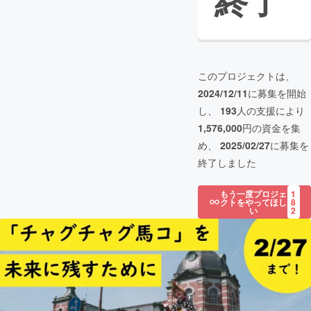
終了
このプロジェクトは、
2024/12/11
に募集を開始
し、
193
人の支援により
1,576,000
円の資金を集
め、
2025/02/27
に募集を
終了しました
もう一度プロジェ
1
クトをやってほし
8
い
2