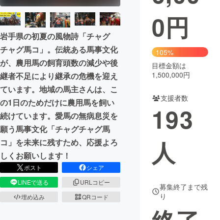
0
円
まちづくり・地域活性化
岩手県の初夏の風物詩「チャグ
チャグ馬コ」。伝統ある馬事文化
CAMPFIRE for Social Good
CAMPFIRE Creation
105%
が、農用馬の飼育頭数の減少や後
CAMPFIREふるさと納税
machi-ya
コミュニティ
目標金額は
1,500,000円
継者不足により継承の危機を迎え
ています。地域の馬主さんは、こ
支援者数
の1日のためだけに農用馬を飼い
193
続けています。愛馬の無病息災を
願う馬事文化「チャグチャグ馬
人
コ」を未来に残すため、応援よろ
しくお願いします！
ポスト
シェア
LINEで送る
URLコピー
募集終了まで残
り
埋め込み
QRコード