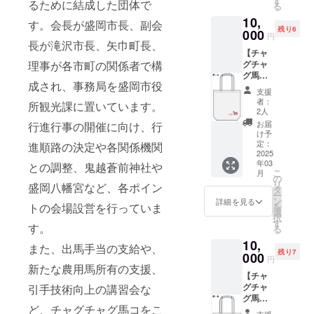
す
す。
るために結成した団体で
る
Ｄ ・サ
ご入力
10,
イズ：
くださ
す。会長が盛岡市長、副会
残り6
W305×
000
い。 ※
円
H200×
長が滝沢市長、矢巾町長、
返品・
【チャ
マチ
交換は
理事が各市町の関係者で構
グチャ
100mm
承って
グ馬コ
（取手
おりま
成され、事務局を盛岡市役
コット
部分の
せんの
支援
ンバッ
みの高
で、あ
者：
所観光課に置いています。
グ
さ：
らかじ
2人
（柄：
100mm
めご了
お届
行進行事の開催に向け、行
Ａ）】
） ※リ
承くだ
け予
チャグ
ターン
定：
進順路の決定や各関係機関
さい。
チャグ
2025
品の発
※サイズ
年03
馬コを
との調整、鬼越蒼前神社や
送のた
は商品
こ
月
デザイ
め、住
の
によっ
リ
盛岡八幡宮など、各ポイン
ンした
所・氏
タ
て多少
ー
コット
名・電
ン
の差が
詳細を見る
トの会場設営を行っていま
を
ンバッ
話番号
選
ありま
択
グで
は必ず
す
す。
す。
る
す。 ・
ご入力
10,
柄：Ａ
くださ
また、出馬手当の支給や、
残り7
・サイ
000
い。 ※
円
ズ：
新たな農用馬所有の支援、
返品・
【チャ
W355×
交換は
グチャ
引手技術向上の講習会な
H363×
承って
グ馬コ
マチ
おりま
ど、チャグチャグ馬コをこ
コット
110mm
せんの