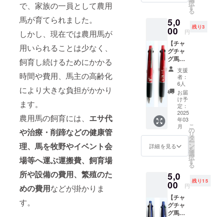
択
で、家族の一員として農用
ペンで
発送の
す
る
す。 ・
ため、
馬が育てられました。
5,0
色：ブ
住所・
残り3
ラック×
00
氏名・
円
しかし、現在では農用馬が
白 ・イ
電話番
【チャ
ンク
号は必
用いられることは少なく、
グチャ
色：
ずご入
グ馬コ
黒、
飼育し続けるためにかかる
力くだ
多機能
赤、
さい。
支援
ペン４
時間や費用、馬主の高齢化
青、緑
※返品・
者：
＆１
・ボー
交換は
6人
により大きな負担がかかり
（ボル
ル径：
承って
お届
ドー）
0.5mm
おりま
け予
ます。
】 チャ
・芯径
定：
せんの
グチャ
2025
（シャ
で、あ
農用馬の飼育には、
エサ代
年03
グ馬コ
ープペ
らかじ
こ
月
をデザ
ン）：
の
めご了
や治療・削蹄などの健康管
リ
インし
0.5mm
タ
承くだ
ー
た多機
理、馬を牧野やイベント会
※リター
ン
さい。
詳細を見る
を
能ペン
ン品の
選
択
場等へ運ぶ運搬費、飼育場
です。
発送の
す
る
・色：
ため、
所や設備の費用、繁殖のた
5,0
ボル
住所・
残り15
ドー ・
00
氏名・
円
めの費用
などが掛かりま
インク
電話番
【チャ
色：
号は必
す。
グチャ
黒、
ずご入
グ馬コ
赤、
力くだ