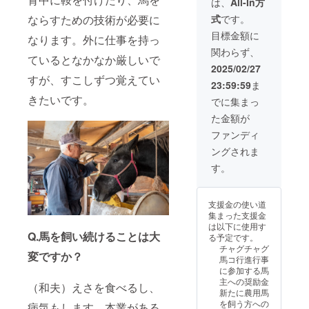
可能で
メール
滞在
は、
All-In方
W355×
交換は
す。 ※
または
費：支
式
です。
ならすための技術が必要に
H363×
承って
リター
電話で
援者様
マチ
おりま
ン品の
連絡し
の交通
目標金額に
なります。外に仕事を持っ
110mm
せんの
発送の
ます。
費や滞
関わらず、
（取手
で、あ
ため、
行列参
在費は
ているとなかなか厳しいで
部分の
らかじ
住所・
加リ
各自で
2025/02/27
みの高
めご了
氏名・
ターン
ご負担
すが、すこしずつ覚えてい
23:59:59
ま
さ：
承くだ
電話番
につい
くださ
150mm
きたいです。
さい。
号は必
てのご
い。 ・
でに集まっ
） ※リ
※サイズ
ずご入
注意 ※
支援者
た金額が
ターン
は商品
力くだ
お子さ
様との
品の発
によっ
さい。
まは小
連絡方
ファンディ
送のた
て多少
※返品・
学3年生
法：詳
ングされま
め、住
の差が
交換は
程度ま
細は
所・氏
ありま
承って
で。 ※
メール
す。
名・電
す。
おりま
事前の
または
話番号
せんの
乗馬練
電話で
は必ず
で、あ
習にご
連絡し
支援金の使い道
ご入力
らかじ
参加い
ます。
集まった支援金
くださ
めご了
ただけ
行列参
は以下に使用す
い。 ※
承くだ
る方に
加リ
Q.馬を飼い続けることは大
る予定です。
返品・
さい。
限りま
ターン
チャグチャグ
交換は
変ですか？
す。
につい
馬コ行進行事
承って
（4〜5
てのご
に参加する馬
おりま
月頃に1
注意 ※
主への奨励金
せんの
（和夫）えさを食べるし、
回以
お子さ
新たに農用馬
で、あ
上。馬
まは小
を飼う方への
病気もします。本業がある
らかじ