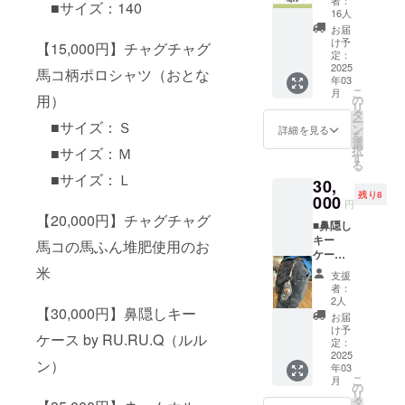
者：
■サイズ：140
使用の
電話番
16人
お米】
号は必
お届
チャグ
ずご入
け予
【15,000円】チャグチャグ
チャグ
力くだ
定：
馬コの
2025
さい。
馬コ柄ポロシャツ（おとな
年03
馬ふん
※返品・
こ
月
堆肥で
用）
交換は
の
リ
作られ
承って
タ
ー
■サイズ：Ｓ
たお米
おりま
ン
詳細を見る
を
です。
せんの
選
択
■サイズ：Ｍ
※1kg×3
で、あ
す
る
袋のお
らかじ
■サイズ：Ｌ
30,
届けと
めご了
残り8
なりま
000
承くだ
円
す。 ※
さい
【20,000円】チャグチャグ
■鼻隠し
原材料
キー
及び添
馬コの馬ふん堆肥使用のお
ケース
加物等
by
米
の食品
支援
RU.RU.
表示は
者：
Q（ルル
お届け
2人
【30,000円】鼻隠しキー
ン） 馬
商品の
お届
コの鼻
ラベル
け予
ケース by RU.RU.Q（ルル
を守る
に表記
定：
「鼻隠
2025
されま
ン）
年03
し」を
す。 商
こ
月
モチー
品開封
の
リ
フとし
前には
タ