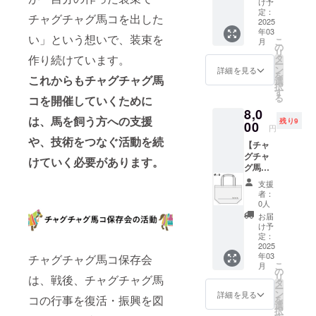
） ※リ
交換は
け予
チャグ
ターン
定：
承って
チャグチャグ馬コを出した
馬コを
2025
品の発
おりま
年03
デザイ
送のた
せんの
い」という想いで、装束を
こ
月
ンした
め、住
の
で、あ
リ
ランチ
所・氏
作り続けています。
タ
らかじ
ー
バッグ
名・電
ン
めご了
詳細を見る
を
これからもチャグチャグ馬
です。
話番号
選
承くだ
択
・柄：
は必ず
す
さい。
る
コを開催していくために
Ｂ ・サ
ご入力
8,0
イズ：
くださ
は、馬を飼う方への支援
残り9
W305×
00
い。 ※
円
H200×
返品・
や、技術をつなぐ活動を続
【チャ
マチ
交換は
グチャ
100mm
承って
けていく必要があります。
グ馬コ
（取手
おりま
ランチ
部分の
せんの
支援
バッグ
みの高
で、あ
者：
（柄：
さ：
らかじ
0人
Ｄ）】
100mm
めご了
お届
チャグ
） ※リ
承くだ
け予
チャグ
ターン
定：
さい。
馬コを
2025
品の発
※サイズ
年03
チャグチャグ馬コ保存会
デザイ
送のた
は商品
こ
月
ンした
め、住
の
によっ
リ
は、戦後、チャグチャグ馬
ランチ
所・氏
タ
て多少
ー
バッグ
名・電
ン
の差が
詳細を見る
コの行事を復活・振興を図
を
です。
話番号
選
ありま
択
・柄：
は必ず