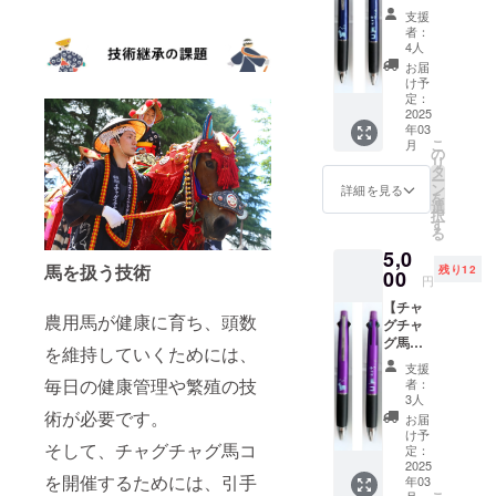
多機能
青、緑
さい。
支援
ペン４
・ボー
※返品・
者：
＆１
ル径：
交換は
4人
（ネイ
0.5mm
承って
お届
ビー）
・芯径
おりま
け予
】 チャ
（シャ
定：
せんの
グチャ
2025
ープペ
で、あ
年03
グ馬コ
ン）：
らかじ
こ
月
をデザ
0.5mm
の
めご了
リ
インし
※リター
タ
承くだ
ー
た多機
ン品の
ン
さい。
詳細を見る
を
能ペン
発送の
選
択
です。
ため、
す
る
・色：
住所・
5,0
ネイ
氏名・
馬を扱う技術
残り12
ビー ・
00
電話番
円
インク
号は必
【チャ
色：
ずご入
農用馬が健康に育ち、頭数
グチャ
黒、
力くだ
グ馬コ
赤、
さい。
を維持していくためには、
多機能
青、緑
※返品・
支援
ペン４
・ボー
交換は
毎日の健康管理や繁殖の技
者：
＆１
ル径：
承って
3人
（パー
術が必要です。
0.5mm
おりま
お届
プ
・芯径
せんの
け予
そして、チャグチャグ馬コ
ル）】
（シャ
定：
で、あ
チャグ
2025
ープペ
らかじ
を開催するためには、引手
年03
チャグ
ン）：
めご了