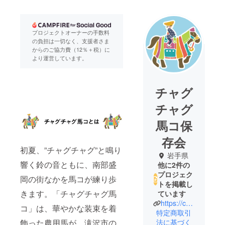
プロジェクトオーナーの手数料
の負担は一切なく、支援者さま
からのご協力費（12％＋税）に
より運営しています。
チャグ
チャグ
馬コ保
存会
初夏、”チャグチャグ”と鳴り
岩手県
響く鈴の音ともに、南部盛
他に2件の
プロジェク
岡の街なかを馬コが練り歩
トを掲載し
きます。「チャグチャグ馬
ています
https://chaguuma.com/
コ」は、華やかな装束を着
特定商取引
飾った農用馬が、滝沢市の
法に基づく