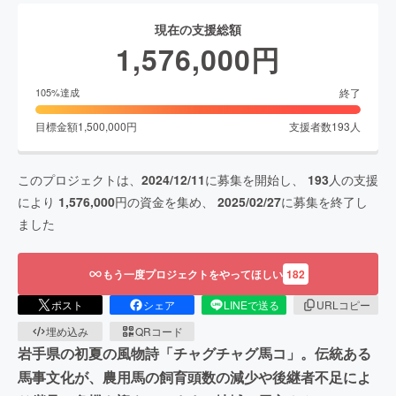
現在の支援総額
1,576,000
円
終了
105
%達成
目標金額
1,500,000
円
支援者数
193
人
このプロジェクトは、
2024/12/11
に募集を開始し、
193
人の支援
により
1,576,000
円の資金を集め、
2025/02/27
に募集を終了し
ました
もう一度プロジェクトをやってほしい
182
ポスト
シェア
LINEで送る
URLコピー
埋め込み
QRコード
岩手県の初夏の風物詩「チャグチャグ馬コ」。伝統ある
馬事文化が、農用馬の飼育頭数の減少や後継者不足によ