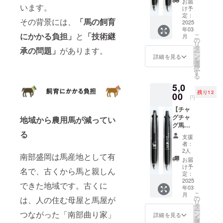
お届
います。
ラック×
め、住
け予
赤）】
所・氏
定：
その背景には、
「馬の飼育
チャグ
2025
名・電
年03
チャグ
話番号
にかかる負担」
と
「技術継
こ
月
馬コを
は必ず
の
リ
デザイ
ご入力
タ
承の問題」
があります。
ー
ンした
くださ
ン
詳細を見る
を
多機能
い。 ※
選
択
ペンで
返品・
す
る
す。 ・
交換は
5,0
色：ブ
承って
残り12
ラック×
00
おりま
円
赤 ・イ
せんの
【チャ
ンク
で、あ
グチャ
色：
地域から農用馬が減ってい
らかじ
グ馬コ
黒、
めご了
る
多機能
赤、
承くだ
支援
ペン４
青、緑
さい。
者：
＆１
・ボー
2人
南部盛岡は馬産地として有
（ブ
ル径：
お届
ラック×
0.5mm
け予
名で、古くから馬と親しん
白）】
・芯径
定：
チャグ
2025
（シャ
できた地域です。古くに
年03
チャグ
ープペ
こ
月
馬コを
ン）：
の
は、人の住む母屋と馬屋が
リ
デザイ
0.5mm
タ
ー
ンした
つながった「南部曲り家」
※リター
ン
詳細を見る
を
多機能
ン品の
選