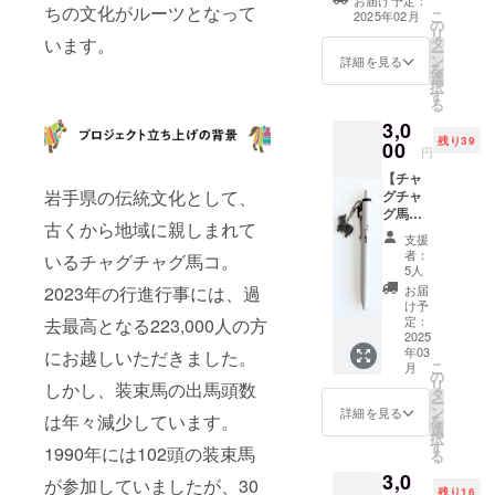
お届け予定：
を込めて、お礼
ちの文化がルーツとなって
こ
2025年02月
の
のメールをお送
リ
います。
タ
りします。リ
ー
ン
ターン品が必要
詳細を見る
を
選
ないという方に
択
す
おすすめです。
る
3,0
残り39
00
円
【チャ
岩手県の伝統文化として、
グチャ
グ馬コ
古くから地域に親しまれて
ボール
支援
ペン
者：
いるチャグチャグ馬コ。
（ブ
5人
ラッ
2023年の行進行事には、過
お届
ク）】
け予
チャグ
定：
去最高となる223,000人の方
チャグ
2025
年03
にお越しいただきました。
馬コを
こ
月
デザイ
の
リ
しかし、装束馬の出馬頭数
ンした
タ
ー
ボール
ン
詳細を見る
は年々減少しています。
を
ペンで
選
択
す。 ・
す
1990年には102頭の装束馬
る
色：ブ
3,0
ラック
が参加していましたが、30
残り16