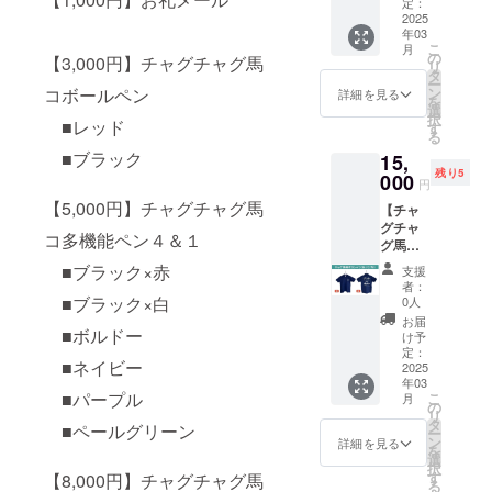
ズ）】
力くだ
定：
チャグ
2025
さい。
年03
チャグ
※返品・
こ
月
馬コを
交換は
の
【3,000円】チャグチャグ馬
リ
デザイ
承って
タ
ー
ンした
おりま
コボールペン
ン
詳細を見る
を
ポロ
せんの
選
択
■レッド
シャツ
で、あ
す
る
です。
らかじ
■ブラック
15,
・サイ
めご了
残り5
ズ：Ｓ
000
承くだ
円
※リター
さい。
【5,000円】チャグチャグ馬
【チャ
ン品の
グチャ
発送の
コ多機能ペン４＆１
グ馬コ
ため、
柄ポロ
住所・
■ブラック×赤
支援
シャツ
氏名・
者：
（おと
電話番
■ブラック×白
0人
な用：
号は必
お届
■ボルドー
Ｍサイ
ずご入
け予
ズ）】
力くだ
定：
■ネイビー
チャグ
2025
さい。
年03
チャグ
※返品・
■パープル
こ
月
馬コを
交換は
の
リ
デザイ
承って
タ
■ペールグリーン
ー
ンした
おりま
ン
詳細を見る
を
ポロ
せんの
選
択
シャツ
で、あ
す
【8,000円】チャグチャグ馬
る
です。