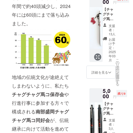
・イン
00
円
ク色：
年間で約40頭減少し、2024
【チャ
黒 ・
年には60頭にまで落ち込み
グチャ
ボール
グ馬コ
径：
ました。
ボール
0.38m
支援
ペン
m ※リ
者：
（レッ
ターン
13人
ド）】
品の発
お届
チャグ
送のた
け予
チャグ
め、住
定：
馬コを
2025
所・氏
年03
デザイ
名・電
こ
月
ンした
話番号
の
リ
ボール
は必ず
タ
ー
ペンで
ご入力
ン
詳細を見る
を
す。 ・
地域の伝統文化が途絶えて
くださ
選
択
色：
い。 ※
す
る
しまわないように、私たち
レッド
返品・
5,0
・イン
交換は
チャグチャグ馬コ保存会
や
残り9
ク色：
00
承って
円
黒 ・
おりま
行進行事に参加する方々で
【チャ
ボール
せんの
グチャ
径：
で、あ
構成される
南部盛岡チャグ
グ馬コ
0.38m
らかじ
多機能
m ※リ
めご了
チャグ馬コ同好会
が、伝統
支援
ペン４
ターン
承くだ
者：
＆１
継承に向けて活動を進めて
品の発
さい。
3人
（ブ
送のた