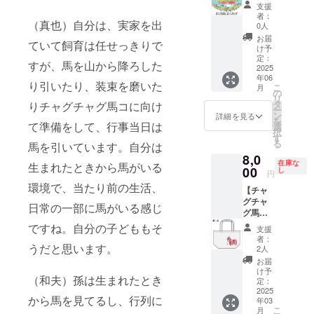
ンドで
6月14日
子で行
3枚収納
せんの
支援
す。 ■
（土）
進コー
可能で
で、あ
者：
ネーム
9：30～
ス】
（真也）自分は、実家を出
す。 ■
らかじ
0人
ホル
14：00
2025年
キーリ
めご了
お届
ていて飼育は任せっきりで
ダー ・
・会
の行進
ング ・
承くだ
け予
サイ
場：下
行事
色：
定：
さい。
すが、馬を山から降ろした
ズ：縦
記をご
に、親
2025
黄・
■キーリ
年06
約7.5
参照く
子で装
緑・茶
ング ・
り引いたり、装束を磨いた
こ
月
㎝・横
ださ
束を着
※申込時
の
色：
リ
約9㎝・
い。
てご参
に色を
タ
黄・
りチャグチャグ馬コに向け
ー
幅約1㎝
【お子
加いた
お選び
ン
緑・茶
詳細を見る
を
・色：
さま
だけま
て準備をして、行事当日は
くださ
選
※申込時
択
黄・
コー
す。 お
い。 ※
す
に色を
る
馬を引いています。自分は
緑・茶
ス】は
子さま
リター
お選び
8,0
※申込時
お一人
は装束
ン品の
くださ
在庫な
生まれたときから馬がいる
に色を
につき
馬の上
00
発送の
し
い。 ※
円
お選び
休憩地
に乗っ
ため、
リター
環境で、当たり前の生活、
【チャ
くださ
点間の
てご参
住所・
ン品の
グチャ
い。 ※
１区間
加いた
氏名・
発送の
日常の一部に馬がいる感じ
グ馬コ
表面は
のいず
だけま
電話番
ため、
ランチ
社員証
れかの
す。
号は必
ですね。自分の子どももそ
住所・
支援
バッグ
入れ、
ご参加
【開催
ずご入
氏名・
者：
（柄：
うだと思います。
裏面は
となり
日程
力くだ
2人
電話番
Ｃ）】
着脱可
ます。
（予
さい。
号は必
お届
チャグ
能な名
<対象区
定）】
※返品・
け予
ずご入
（和夫）孫は生まれたとき
チャグ
刺入れ
間>※区
・日
定：
交換は
力くだ
馬コを
2025
が付属
間は選
時：
承って
さい。
から馬を見てるし、行列に
年03
デザイ
してい
べませ
2025年
おりま
※返品・
こ
月
ンした