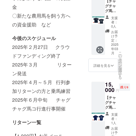
【チャ
ン品の
い。 ※
グチャ
金
発送の
返品・
グ馬コ
ため、
交換は
〇新たな農用馬を飼う方へ
柄Ｔ
住所・
承って
支援
シャツ
氏名・
おりま
者：
の資金援助 など
（子ど
電話番
せんの
0人
も用：
号は必
で、あ
お届
140サイ
ずご入
らかじ
け予
今後のスケジュール
ズ）】
力くだ
定：
めご了
チャグ
2025
さい。
承くだ
2025年２月27日 クラウ
年03
チャグ
※返品・
さい。
こ
月
馬コを
ドファンディング終了
交換は
の
※サイズ
リ
デザイ
承って
タ
は商品
ー
2025年３月 リター
ンした
おりま
ン
によっ
詳細を見る
を
Ｔシャ
せんの
選
て多少
択
ン発送
ツで
で、あ
す
の差が
る
す。 ・
らかじ
ありま
2025年４月～５月 行列参
15,
サイ
めご了
す。
残り9
ズ：140
000
承くだ
加リターンの方と乗馬練習
円
※リター
さい。
【チャ
ン品の
2025年６月中旬 チャグ
グチャ
発送の
グ馬コ
チャグ馬コ行進行事開催
ため、
柄ポロ
住所・
支援
シャツ
氏名・
者：
リターン一覧
（おと
電話番
1人
な用：
号は必
お届
Ｓサイ
ずご入
け予
【1,000円】お礼メール