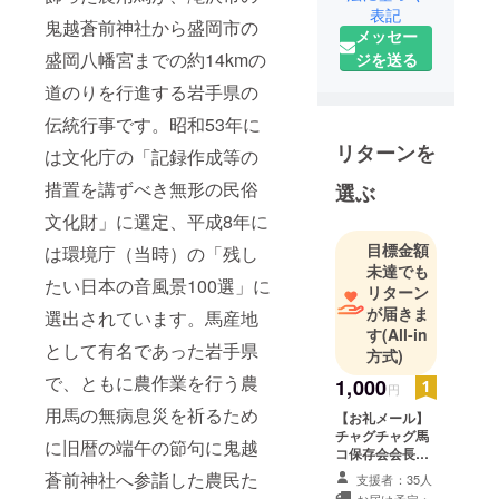
表記
鬼越蒼前神社から盛岡市の
メッセー
盛岡八幡宮までの約14kmの
ジを送る
道のりを行進する岩手県の
伝統行事です。昭和53年に
リターンを
は文化庁の「記録作成等の
措置を講ずべき無形の民俗
選ぶ
文化財」に選定、平成8年に
目標金額
は環境庁（当時）の「残し
未達でも
たい日本の音風景100選」に
リターン
が届きま
選出されています。馬産地
す
(All-in
として有名であった岩手県
方式)
で、ともに農作業を行う農
1,000
円
用馬の無病息災を祈るため
【お礼メール】
チャグチャグ馬
に旧暦の端午の節句に鬼越
コ保存会会長か
らご支援に対す
蒼前神社へ参詣した農民た
支援者：35人
る感謝の気持ち