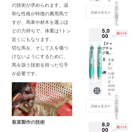
こ
月
馬コを
0.5mm
の
承くだ
の技術が求められます。温
リ
デザイ
※リター
タ
さい。
ー
ンした
ン品の
ン
詳細を見る
和な性格が特徴の農用馬で
を
多機能
発送の
選
択
ペンで
ため、
すが、馬車や材木を運ぶほ
す
る
す。 ・
住所・
5,0
どの力持ちで、体重は1トン
色：
氏名・
残り16
パープ
00
電話番
円
近くにもなります。
ル ・イ
号は必
【チャ
ンク
ずご入
切な馬を、そして人を傷つ
グチャ
色：
力くだ
グ馬コ
黒、
さい。
けないようにするために、
多機能
赤、
※返品・
支援
ペン４
青、緑
交換は
馬を扱う技術を持った引手
者：
＆１
・ボー
承って
3人
（ペー
ル径：
が必要です。
おりま
お届
ルグ
0.5mm
せんの
け予
リー
・芯径
定：
で、あ
ン）】
2025
（シャ
らかじ
年03
チャグ
ープペ
めご了
こ
月
チャグ
ン）：
の
承くだ
リ
馬コを
0.5mm
タ
さい。
ー
デザイ
※リター
ン
詳細を見る
を
ンした
ン品の
選
択
多機能
発送の
す
る
ペンで
ため、
装束製作の技術
8,0
す。 ・
住所・
残り10
色：
00
氏名・
円