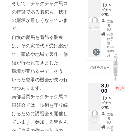
ペール
電話番
そして、チャグチャグ馬コ
【チャ
グリー
号は必
グチャ
ン ・イ
の特徴である装束も、技術
ずご入
グ馬コ
ンク
力くだ
ランチ
の継承が難しくなっていま
色：
さい。
支援
バッグ
黒、
※返品・
者：
す。
（柄：
赤、
交換は
0人
Ａ）】
青、緑
承って
お届
自慢の愛馬を着飾る装束
チャグ
・ボー
おりま
け予
チャグ
ル径：
定：
せんの
は、その家で代々受け継が
馬コを
2025
0.5mm
で、あ
年03
デザイ
・芯径
らかじ
れ、家族や地域で製作・修
こ
月
ンした
（シャ
の
めご了
リ
ランチ
繕が行われてきました。
ープペ
タ
承くだ
ー
バッグ
ン）：
ン
さい。
詳細を見る
を
環境が変わる中で、そう
です。
0.5mm
選
択
・柄：
※リター
す
る
いった継承の機会が失われ
Ａ ・サ
ン品の
8,0
イズ：
発送の
つつあります。
残り6
W305×
00
ため、
円
H200×
住所・
南部盛岡チャグチャグ馬コ
【チャ
マチ
氏名・
グチャ
100mm
電話番
同好会では、技術を守り続
グ馬コ
（取手
号は必
ランチ
けるために講習会を開催し
部分の
ずご入
支援
バッグ
みの高
力くだ
者：
ています。参加する皆さん
（柄：
さ：
さい。
0人
Ｂ）】
100mm
※返品・
お届
が「自分の作った装束で
チャグ