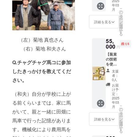
パス
2025
「（一
色：
す。 ※
年03
ケース
社）い
黄・
リター
こ
月
＆キー
わてひ
の
緑・茶
ン品の
リ
リング
だまり
タ
※申込時
発送の
ー
セット
農園」
ン
に色を
詳細を見る
ため、
を
（各1
が手が
選
お選び
住所・
択
点）】
ける、
す
くださ
氏名・
る
「RU.R
装束製
い。 ※
電話番
（左）菊地 真也さん
55,
U.Q（ル
作の技
表面は
号は必
残り5
ル
000
術で日
社員証
ずご入
円
（右）菊地 和夫さん
ン）」B
常づか
入れ、
力くだ
【装束
型就労
いでき
裏面は
さい。
の技術
支援事
るアイ
着脱可
※返品・
Q.チャグチャグ馬コに参加
を使っ
業所で
テムを
能な名
交換は
た革小
農用馬
製作す
したきっかけを教えてくだ
刺入れ
承って
支援
物
の世話
るブラ
が付属
者：
おりま
「RU.R
や装束
さい。
ンドで
0人
してい
せんの
U.Q（ル
製作を
す。 ■
ます。
お届
で、あ
ル
行う
ネーム
け予
※首紐を
らかじ
（和夫）自分が学校に上が
ン）」
「（一
定：
ホル
結ぶこ
めご了
ネーム
2025
社）い
ダー ・
とで全
承くだ
る前くらいまでは、家に馬
年03
ホル
わてひ
サイ
体の長
さい。
こ
月
ダー＆
だまり
の
ズ：縦
さを調
がいて、親と一緒に田畑に
リ
パス
農園」
タ
約7.5
節でき
ー
ケース
が手が
ン
㎝・横
詳細を見る
ます。
馬車で行った記憶がありま
を
セット
ける、
選
約9㎝・
※リター
択
（各1
装束製
す
す。機械化により農用馬を
幅約1㎝
ン品の
る
点）】
作の技
・色：
発送の