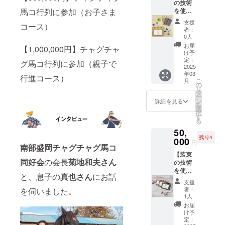
の技術
や装束
テムを
らかじ
馬コ行列に参加（お子さま
を使っ
製作を
製作す
めご了
た革小
行う
るブラ
承くだ
支援
コース）
物
「（一
ンドで
さい。
者：
「RU.R
社）い
す。 ・
0人
U.Q（ル
わてひ
サイ
お届
【1,000,000円】チャグチャ
ル
だまり
ズ：
け予
ン）」
農園」
定：
縦：約5
グ馬コ行列に参加（親子で
ネーム
2025
が手が
㎝
年03
ホル
ける、
行進コース）
横：約
こ
月
ダー＆
装束製
の
8.5㎝
リ
キーリ
作の技
タ
幅：約
ー
ング
術で日
ン
2.5㎝ ・
詳細を見る
を
セット
常づか
選
中央部
択
（各1
いでき
す
装飾の
る
点）】
るアイ
色：
50,
「RU.R
テムを
赤・水
残り4
U.Q（ル
000
製作す
色・
円
南部盛岡チャグチャグ馬コ
ル
るブラ
緑・黒
【装束
ン）」B
ンドで
※革色は
同好会
の会長
菊地和夫さん
の技術
型就労
す。 ・
選択で
を使っ
支援事
サイ
きませ
と、息子の
真也さん
にお話
た革小
業所で
ズ：縦
ん。 ※
支援
物
農用馬
約7.5
実際の
者：
を伺いました。
「RU.R
の世話
㎝・横
1人
鼻隠し
U.Q（ル
や装束
約9㎝・
とサイ
お届
ル
製作を
幅約1㎝
け予
ズは異
ン）」
行う
定：
・全３
なりま