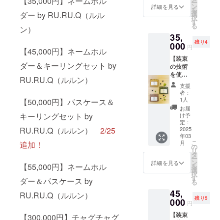
【35,000円】ネームホル
ー
たキー
必ずお
ン
詳細を見る
を
ケース
届けの
ダー by RU.RU.Q（ルル
選
択
です。
リター
す
る
ン）
「RU.R
ンに貼
35,
U.Q（ル
付され
残り4
ル
000
たラベ
円
【45,000円】ネームホル
ン）」B
ルや注
【装束
型就労
意書き
ダー＆キーリングセット by
の技術
支援事
をご確
を使っ
業所で
認くだ
RU.RU.Q（ルルン）
た革小
農用馬
さい。
支援
物
の世話
※リター
者：
「RU.R
や装束
ン品の
1人
【50,000円】パスケース＆
U.Q（ル
製作を
発送の
お届
ル
行う
キーリングセット by
ため、
け予
ン）」
「（一
定：
住所・
RU.RU.Q（ルルン）
2/25
ネーム
2025
社）い
氏名・
年03
ホル
わてひ
電話番
こ
月
追加！
ダー】
だまり
の
号は必
リ
「RU.R
農園」
タ
ずご入
ー
U.Q（ル
が手が
ン
力くだ
詳細を見る
【55,000円】ネームホル
を
ル
ける、
選
さい。
択
ン）」B
装束製
す
※返品・
ダー＆パスケース by
る
型就労
作の技
交換は
45,
支援事
術で日
RU.RU.Q（ルルン）
承って
残り5
業所で
000
常づか
おりま
円
農用馬
いでき
せんの
【装束
の世話
【300,000円】チャグチャグ
るアイ
で、あ