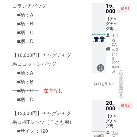
らかじ
15,
・サイ
コランチバッグ
めご了
残り3
ズ：Ｍ
000
承くだ
円
■柄：A
※リター
さい
【チャ
ン品の
■柄：B
グチャ
発送の
グ馬コ
ため、
■柄：C
柄ポロ
住所・
支援
シャツ
氏名・
者：
■柄：D
（おと
電話番
2人
な用：
号は必
お届
Ｌサイ
ずご入
【10,000円】チャグチャグ
け予
ズ）】
力くだ
定：
チャグ
2025
馬ココットンバッグ
さい。
年03
チャグ
※返品・
こ
月
■柄：A
馬コを
交換は
の
リ
デザイ
承って
タ
■柄：B
ー
ンした
おりま
ン
詳細を見る
を
ポロ
せんの
選
■柄：C
在庫なし
択
シャツ
で、あ
す
る
です。
らかじ
■柄：D
20,
・サイ
めご了
残り34
ズ：Ｌ
000
承くだ
円
※リター
【12,000円】チャグチャグ
さい
【チャ
ン品の
グチャ
馬コ柄Tシャツ（子ども用）
発送の
グ馬コ
ため、
■サイズ：120
の馬ふ
住所・
支援
ん堆肥
氏名・