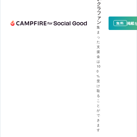
ク
ラ
フ
ァ
ン
掲載
無料
集
ま
っ
た
支
援
金
は
10
0
%
受
け
取
る
こ
と
が
で
き
ま
す