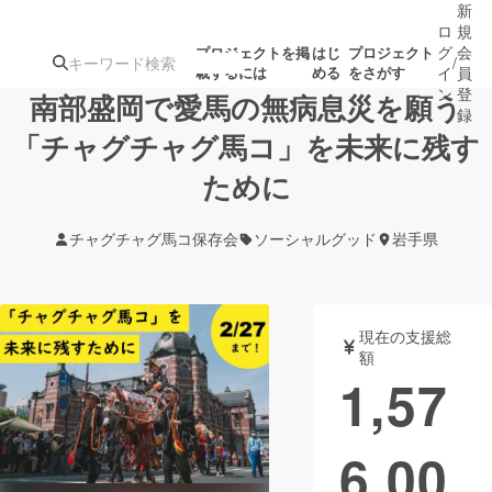
新
ロ
規
グ
会
プロジェクトを掲
はじ
プロジェクト
/
載するには
める
をさがす
イ
員
ン
登
南部盛岡で愛馬の無病息災を願う
録
「チャグチャグ馬コ」を未来に残す
ために
人気のプロ
注目のリ
注目の新着プロ
募集終了が近いプ
もうすぐ公開
ジェクト
ターン
ジェクト
ロジェクト
されます
チャグチャグ馬コ保存会
ソーシャルグッド
岩手県
アート・写真
音楽
現在の支援総
テクノロジー・ガジェット
ゲーム・サ
額
1,57
映像・映画
書籍・雑誌
6,00
ビジネス・起業
チャレンジ