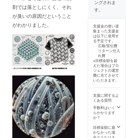
ングされま
剤では落としにくく、それ
す。
が臭いの原因だということ
がわかりました。
支援金の使い道
集まった支援金
は以下に使用す
る予定です。
広報/宣伝費
リターン仕入
れ費
※目標金額を超
えた場合はプロ
ジェクトの運営
費に充てさせて
いただきます。
支援に関するよ
くある質問
手数料はいく
らかかります
か？
目標金額に届
かなかった場
合どうなりま