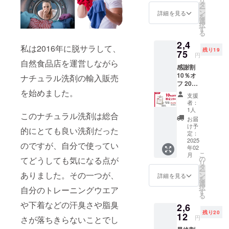
リ
タ
ー
ン
詳細を見る
を
選
択
す
る
2,4
私は2016年に脱サラして、
残り19
75
円
自然食品店を運営しながら
感謝割
10％オ
ナチュラル洗剤の輸入販売
フ 20個
を始めました。
限定！
支援
1,000ml
者：
入（洗
1人
このナチュラル洗剤は総合
濯40回
お届
分に相
け予
的にとても良い洗剤だった
当） 税
定：
込・送
2025
のですが、自分で使ってい
年02
料込
こ
月
の
てどうしても気になる点が
リ
タ
ー
ありました。その一つが、
ン
詳細を見る
を
選
択
自分のトレーニングウエア
す
る
や下着などの汗臭さや脂臭
2,6
残り20
12
円
さが落ちきらないことでし