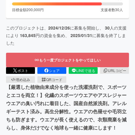
目標金額
200,000
円
支援者数
30
人
このプロジェクトは、
2024/12/26
に募集を開始し、
30
人の支援
により
163,845
円の資金を集め、
2025/01/31
に募集を終了しま
した
もう一度プロジェクトをやってほしい
ポスト
シェア
LINEで送る
URLコピー
埋め込み
QRコード
【厳選した植物由来成分を使った洗濯洗剤で、スポーツ
とエコを両立！】化繊のスポーツウエアやアスレジャー
ウエアの臭い汚れに着目した、国産自然派洗剤。アレル
ギーテスト済み。高生分解性。ウエアの色褪せや毛羽立
ちも防ぎます。ウエアが長く使えるので、衣類廃棄を減
らし、身体だけでなく地球も一緒に健康にします！