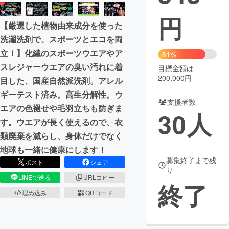
円
まちづくり・地域活性化
【厳選した植物由来成分を使った
洗濯洗剤で、スポーツとエコを両
CAMPFIRE for Social Good
CAMPFIRE Creation
立！】化繊のスポーツウエアやア
81%
CAMPFIREふるさと納税
machi-ya
コミュニティ
スレジャーウエアの臭い汚れに着
目標金額は
200,000円
目した、国産自然派洗剤。アレル
ギーテスト済み。高生分解性。ウ
支援者数
エアの色褪せや毛羽立ちも防ぎま
30
人
す。ウエアが長く使えるので、衣
類廃棄を減らし、身体だけでなく
地球も一緒に健康にします！
募集終了まで残
ポスト
シェア
り
LINEで送る
URLコピー
終了
埋め込み
QRコード