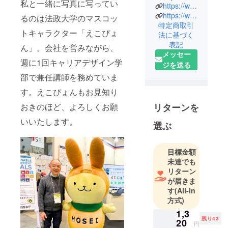
私と一緒に写真に写ってい
https://www.instagram.com/naturalstyles.jp/
なオーガ
https://www.facebook.com/naturalstyles.jp/
るのは法政大学のマスコッ
ニック＆ナ
特定商取引
チュラルの
トキャラクター「えこぴょ
法に基づく
加工食品、
表記
ん」。会社を営みながら、
子供用スキ
メッセー
週に1回キャリアデザイン学
ンケア製
ジを送る
品、アロマ
部で兼任講師を務めていま
製品などを
す。えこぴょんもお見知り
輸入し、卸
おきのほど、よろしくお願
リターンを
と小売をし
ている小さ
いいたします。
選ぶ
な企業 有
限会社ハー
目標金額
モニーで
未達でも
す。地方の
リターン
小規模生産
が届きま
者が作るユ
す
(All-in
ニークな自
方式)
然食品や雑
1,3
貨などを扱
残り43
20
円