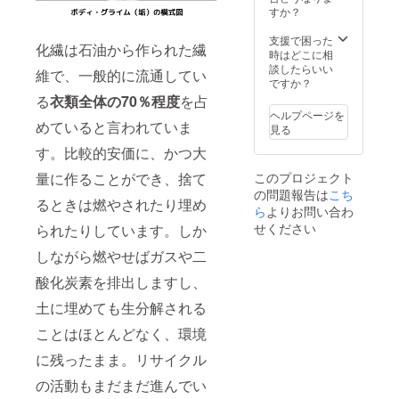
すか？
支援で困った
化繊は石油から作られた繊
時はどこに相
談したらいい
維で、一般的に流通してい
ですか？
る
衣類全体の70％程度
を占
ヘルプページを
めていると言われていま
見る
す。比較的安価に、かつ大
量に作ることができ、捨て
このプロジェクト
の問題報告は
こち
るときは燃やされたり埋め
ら
よりお問い合わ
せください
られたりしています。しか
しながら燃やせばガスや二
酸化炭素を排出しますし、
土に埋めても生分解される
ことはほとんどなく、環境
に残ったまま。リサイクル
の活動もまだまだ進んでい