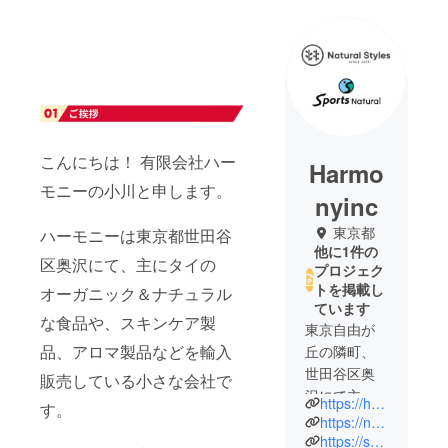
こんにちは！ 有限会社ハー
Harmo
モニーの小川と申します。
nyinc
東京都
ハーモニーは東京都世田谷
他に1件の
区奥沢にて、主にタイの
プロジェク
トを掲載し
オーガニック＆ナチュラル
ています
な食品や、スキンケア製
東京自由が
品、アロマ製品などを輸入
丘の隣町、
世田谷区奥
販売している小さな会社で
沢にて主に
https://harmonyinc.jp
す。
タイを中心
https://natural-styles.jp
とする良質
https://sports-natural.jp