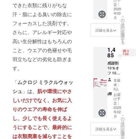
け予
当） 税
できた衣類に残りがちな
定：
派洗剤「ム
込・送
2025
クロジ ミラ
汗・脂による臭いの除去に
年02
料込
こ
月
クルウォッ
の
フォーカスした洗剤です。
リ
タ
シュ」を初
ー
ン
詳細を見る
さらに、アレルギー対応や
を
の自社ブラ
選
択
ンドとして
す
高い生分解性はもちろんの
る
発売。ヘル
1,4
こと、ウエアの色褪せや毛
残り
シーなライ
85
100
円
羽立ちなどの劣化も防ぎま
フスタイル
感謝割
を志向する
す。
10％オ
フ 100
皆様に、
個限
支援
オーガニッ
「
ムクロジ ミラクルウォッ
定！
者：
ク、ナチュ
500ml
0人
シュ
」
は、
肌や環境にやさ
入（洗
ラル、サス
お届
濯20回
け予
しいだけでなく、お気に入
テナブルな
分に相
定：
当） 税
2025
商品を提案
りのウエアの寿命を伸ば
年02
込・送
して参りま
こ
月
し、少しでも長く使えるよ
料込
の
リ
す。こちら
タ
ー
うにすることで、最終的に
のショップ
ン
詳細を見る
を
選
は衣類廃棄を減らすことを
名は「ス
択
す