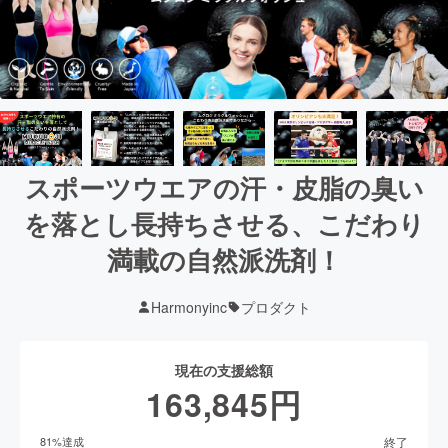
スポーツウエアの汗・皮脂の臭い
を落とし長持ちさせる、こだわり
満載の自然派洗剤！
Harmonyinc
プロダクト
現在の支援総額
163,845
円
終了
81
%達成