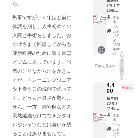
最終割
た。
5％オフ
20個限
定！
私事ですが、４年ほど前に
支援
1,000ml
者：
入（洗
体調を崩し、人生初めての
0人
濯40回
お届
入院と手術をしました。お
分に相
け予
当） 税
定：
かげさまで回復してからも
込・送
2025
年02
料込
健康維持のために週１回ほ
こ
月
の
リ
タ
どジムに通っています。当
ー
ン
詳細を見る
を
然のことながら汗をかきま
選
択
す
る
すが、トレーニングウエア
4,4
や下着をこの洗剤で洗って
残り22
00
円
も、どうも汗臭さが取れま
超早割
20％オ
せん。一方、綿や麻などの
フ 40
セット
天然繊維だけでできたタオ
支援
限定！
者：
1,000ml
ルやシャツなどは臭いが残
18人
入 2個
お届
ることはありませんでし
セット
け予
（洗濯