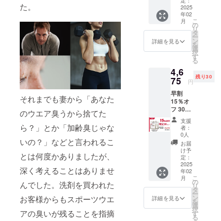
定：
た。
80回分
2025
年02
に相
こ
月
当） 税
の
リ
込・送
タ
ー
料込
ン
詳細を見る
を
選
択
す
る
4,6
残り30
75
円
早割
それまでも妻から「あなた
15％オ
フ 30
のウエア臭うから捨てた
セット
支援
限定！
ら？」とか「加齢臭じゃな
者：
1,000ml
0人
いの？」などと言われるこ
入 2個
お届
（洗濯
け予
とは何度かありましたが、
80回分
定：
に相
2025
深く考えることはありませ
年02
当） 税
こ
月
込・送
の
んでした。洗剤を買われた
リ
料込
タ
ー
ン
お客様からもスポーツウエ
詳細を見る
を
選
択
アの臭いが残ることを指摘
す
る