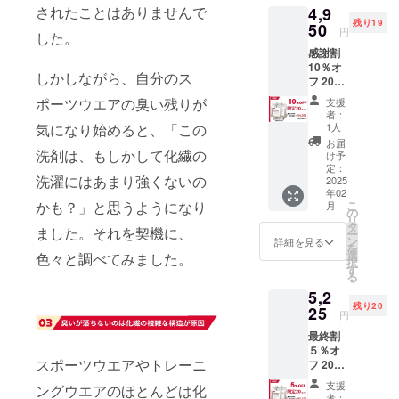
されたことはありませんで
4,9
残り19
50
円
した。
感謝割
10％オ
しかしながら、自分のス
フ 20
セット
ポーツウエアの臭い残りが
支援
限定！
者：
1,000ml
気になり始めると、「この
1人
入 2個
お届
（洗濯
洗剤は、もしかして化繊の
け予
80回分
定：
洗濯にはあまり強くないの
に相
2025
年02
当） 税
かも？」と思うようになり
こ
月
込・送
の
リ
料込
タ
ました。それを契機に、
ー
ン
詳細を見る
を
選
色々と調べてみました。
択
す
る
5,2
残り20
25
円
最終割
５％オ
スポーツウエアやトレーニ
フ 20
セット
支援
ングウエアのほとんどは化
限定！
者：