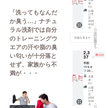
持った会社
1,000ml
者：
入（洗
です
4人
濯40回
「洗ってもなんだ
お届
分に相
け予
当） 税
定：
か臭う…」ナチュ
込・送
2025
年02
料込
ラル洗剤では自分
こ
月
の
リ
タ
ー
のトレーニングウ
ン
詳細を見る
を
選
択
エアの汗や脂の臭
す
る
2,3
い匂いが十分落と
残り20
37
円
せず、家族から不
早割
15％オ
フ 20個
満が・・・
限定！
支援
1,000ml
者：
入（洗
0人
濯40回
お届
分に相
け予
当） 税
定：
込・送
2025
年02
料込
こ
月
の