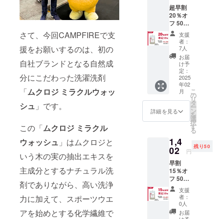
うグローサ
超早割
リーストア
20％オ
フ 50個
「ナチュラ
限定！
さて、今回CAMPFIREで支
ルスタイル
支援
500ml
者：
ズ」も運営
入（洗
援をお願いするのは、初の
7人
濯20回
（現在実店
お届
自社ブランドとなる自然成
分に相
け予
舗は休店中
当） 税
定：
分にこだわった洗濯洗剤
でネット店
込・送
2025
年02
料込
のみ）。独
「
ムクロジ ミラクルウォッ
こ
月
の
自性と品
リ
タ
シュ
」です。
ー
質、信頼に
ン
詳細を見る
を
選
こだわって
択
す
この「
ムクロジ ミラクル
る
厳選した商
1,4
ウォッシュ
」はムクロジと
品のみを
残り50
02
円
扱っていま
いう木の実の抽出エキスを
早割
す。
主成分とするナチュラル洗
15％オ
フ 50個
剤でありながら、高い洗浄
この度、ア
限定！
支援
500ml
スレジャー
者：
力に加えて、スポーツウエ
入（洗
0人
ウエア専用
濯20回
アを始めとする化学繊維で
お届
の国産自然
分に相