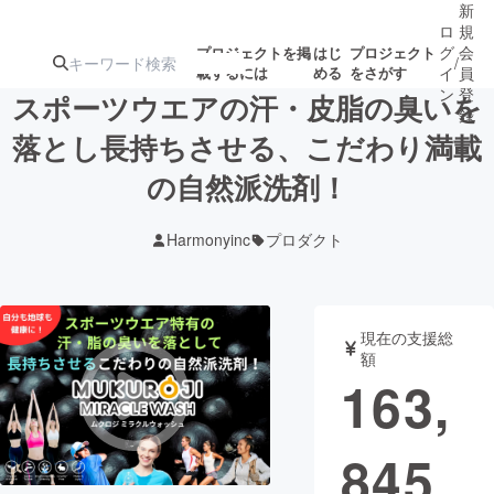
新
ロ
規
グ
会
プロジェクトを掲
はじ
プロジェクト
/
載するには
める
をさがす
イ
員
ン
登
スポーツウエアの汗・皮脂の臭いを
録
落とし長持ちさせる、こだわり満載
の自然派洗剤！
人気のプロ
注目のリ
注目の新着プロ
募集終了が近いプ
もうすぐ公開
ジェクト
ターン
ジェクト
ロジェクト
されます
Harmonyinc
プロダクト
アート・写真
音楽
現在の支援総
テクノロジー・ガジェット
ゲーム・サ
額
163,
映像・映画
書籍・雑誌
845
ビジネス・起業
チャレンジ