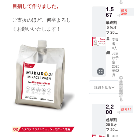
る
ポーツナ
目指して作りました。
1,5
チュラ
残り
67
200
円
ル」。
ご支援のほど、何卒よろし
最終割
５％オ
くお願いいたします！
代表は大学
フ 200
の兼任講師
個限
支援
定！
も務め、自
者：
500ml
0人
らの事業だ
入（洗
お届
濯20回
けでなく、
け予
分に相
定：
次世代の育
当） 税
2025
成や社会貢
年02
込・送
こ
月
料込
献も大切に
の
リ
タ
考えていま
ー
ン
詳細を見る
を
す。
選
択
す
る
Commerce
2,2
残り16
With
00
円
Purpose
超早割
私たちは
20％オ
フ 20個
パーパスを
限定！
支援