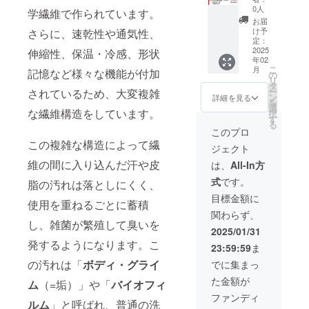
1,000ml
0人
学繊維で作られています。
入 2個
お届
（洗濯
け予
さらに、速乾性や通気性、
80回分
定：
に相
2025
伸縮性、保温・冷感、形状
年02
当） 税
こ
月
記憶など様々な機能が付加
込・送
の
リ
料込
タ
ー
されているため、大変複雑
ン
詳細を見る
を
選
な繊維構造をしています。
択
す
る
このプロ
この複雑な構造によって繊
ジェクト
維の間に入り込んだ汗や皮
は、
All-In方
式
です。
脂の汚れは落としにくく、
目標金額に
使用を重ねるごとに蓄積
関わらず、
し、雑菌が繁殖して臭いを
2025/01/31
発するようになります。こ
23:59:59
ま
の汚れは「
ボディ・グライ
でに集まっ
た金額が
ム
（=垢）」や「
バイオフィ
ファンディ
ルム
」と呼ばれ、普通の洗