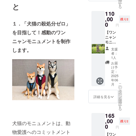
送費を
択
オー
させて
と
す
きま
除いた
る
ダーメ
いただ
す。 ●
ご支援
110
イドで
きま
お礼の
金を
制作さ
,00
す。 ※
メッ
残り2
「犬猫
せてい
１．「犬猫の殺処分ゼロ」
このリ
0
セージ
円
共生
ただき
ターン
●活動報
ファシ
を目指して！感動のワン
ます。
【ワン
は下記
告の配
リ
※制作
ニャン
5,000
信 ●犬
ティ」
ニャンモニュメントを制作
費・配
モニュ
円、
猫小法
の運
送費を
メント
10,000
師（サ
します。
支援
営、改
除いた
リアル
円のリ
イズ：
者：
修等に
ご支援
サイズ
ターン
約10cm
1人
充てさ
金を
小型犬/
と同じ
～
お届
せてい
「共生
猫 1体
内容に
14cm）
け予
ただき
施設」
製作
なりま
定：
■芯材に
ます。
の施設
コー
2025
す。 該
難燃性
年06
改装費
ス】 愛
当リ
スタイ
こ
月
に充て
犬、愛
ターン
の
ロ
リ
させて
猫のモ
【全力
タ
フォー
ー
いただ
ニュメ
応援
ン
ム、表
詳細を見る
を
きま
ントを
コース
選
面素材
択
す。 ☆
フル
A〜C】
す
に石塑
る
ワン
オー
（5,000
粘土を
165
ニャン
ダーメ
/10,000/
使用。
モニュ
イド、
,00
20,000
アクリ
残り2
犬猫のモニュメントは、動
メント
実物大
円）
0
ル絵の
円
「スタ
の大き
具で着
物愛護へのコミットメント
ンダー
さで制
【ワン
色し、