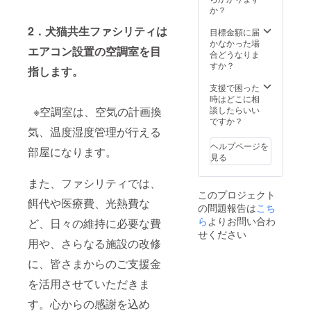
が、無
んを基
粘土を
メール
か？
い場合
本とし
使用。
を差し
2．犬猫共生ファシリティは
でもお
たサイ
アクリ
上げま
目標金額に届
気に入
ズで
ル絵の
す ☆活
かなかった場
エアコン設置の空調室を目
りの1枚
す。
具で着
動報告
合どうなりま
から再
（体高
色し、
の配信
すか？
指します。
現させ
40cm～
アクリ
■芯材に
ていた
60cm）
ルコー
難燃性
支援で困った
だくこ
■お申し
ティン
スタイ
時はどこに相
とがで
込み順
グ剤で
ロ
※空調室は、空気の計画換
談したらいい
きま
に、制
仕上げ
フォー
ですか？
す。 ■
作の打
ます。
ム、表
気、温度湿度管理が行える
メール
ち合わ
■サイズ
面素材
ヘルプページを
部屋になります。
でのお
せを行
はポー
に石塑
見る
打ち合
いま
ズなど
粘土を
わせ
す。順
により
使用。
また、ファシリティでは、
後、順
次、
異なり
アクリ
このプロジェクト
次、制
メール
ます。
ル絵の
餌代や医療費、光熱費な
の問題報告は
作に入
にてご
元のワ
具で着
こち
りま
対応さ
ンちゃ
色し、
ら
よりお問い合わ
ど、日々の維持に必要な費
す。制
せてい
ん、ネ
アクリ
せください
作期間
ただき
コちゃ
ルコー
用や、さらなる施設の改修
は制作
ますの
んを基
ティン
に、皆さまからのご支援金
開始か
で、ご
本とし
グ剤で
ら24日
案内ま
たサイ
仕上げ
を活用させていただきま
～45日
でお待
ズで
ます。
となり
ちいた
す。
■制作の
す。心からの感謝を込め
ます。
だけま
（体高
サイズ