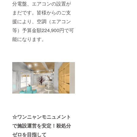
分電盤、エアコンの設置が
い。
みや色
の再現
まだです。皆様からのご支
は難し
く抽象
援により、空調（エアコン
的な再
現にな
等）予算金額224,900円で可
りま
す。参
能になります。
考画像
をご確
認下さ
い。
☆ワンニャンモニュメント
で施設運営を安定！殺処分
ゼロを目指して