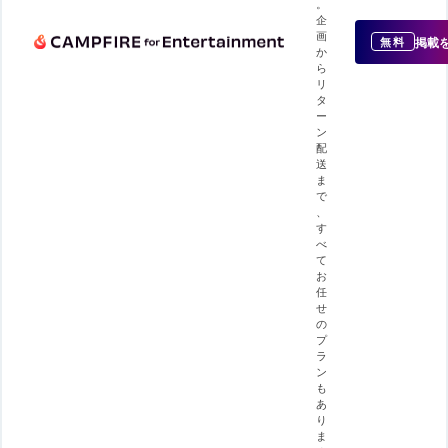
。
企
画
掲載
無料
か
ら
リ
タ
ー
ン
配
送
ま
で
、
す
べ
て
お
任
せ
の
プ
ラ
ン
も
あ
り
ま