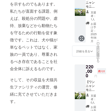
ドサイ
作させ
ニャン
を示すものでもあります。
アクリ
ズ」約
ていた
モニュ
ルコー
私たちが直面する課題、例
16cm～
だきま
メント
ティン
支援
24cm
す。
リアル
グ剤で
者：
えば、殺処分の問題や、虐
☆御礼
（体高
サイズ
仕上げ
1人
メール
40cm以
中型犬/
ます。
お届
待、放棄などから動物たち
保健
下の小
大猫 1
■温度に
け予
所犬猫
型犬/
体制作
定：
よるク
を守るための行動を促す象
応援団
猫） ※
コー
2025
ラック
年06
旗手 君
制作
ス】 愛
徴です。これは、犬や猫が
や転落
こ
月
島が心
費・配
犬、愛
の
による
リ
を込め
送費を
猫のモ
単なるペットではなく、家
タ
破損す
ー
て、御
除いた
ニュメ
ン
る場合
詳細を見る
を
族の一員であり、尊重され
礼の
ご支援
ントを
選
があり
択
メール
金を
フル
す
ます。
るべき存在であることを社
る
を差し
「共生
オー
送料は
220
上げま
施設」
ダーメ
ご負担
会全体に訴えるものです。
す ☆活
の施設
イド、
,00
になり
残り2
動報告
改装費
実物大
0
ます
円
の配信
に充て
の大き
が、無
そして、その収益を犬猫共
■芯材に
させて
さで制
【ワン
償にて
難燃性
いただ
作させ
ニャン
生ファシリティの運営、修
修理さ
スタイ
きま
ていた
モニュ
せてい
繕に充てさせていただきま
ロ
す。 ☆
だきま
メント
ただき
支援
フォー
ワン
す。
リアル
ます。
者：
す。
ム、表
ニャン
（体高
サイズ
■サイズ
0人
面素材
モニュ
40cm～
大型犬
はそれ
お届
に石塑
メント
60cmま
1体製作
ぞれ異
け予