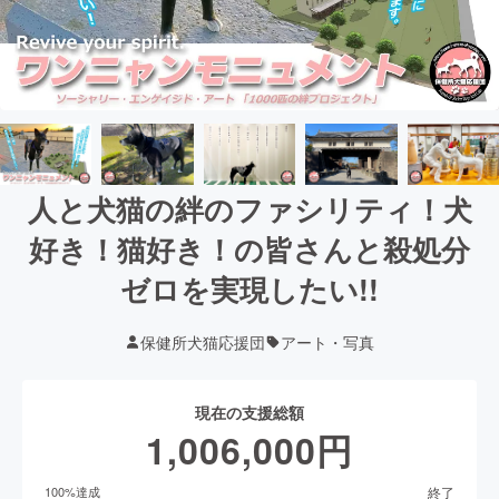
人と犬猫の絆のファシリティ！犬
好き！猫好き！の皆さんと殺処分
ゼロを実現したい!!
保健所犬猫応援団
アート・写真
現在の支援総額
1,006,000
円
終了
100
%達成