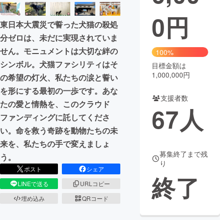
0
円
まちづくり・地域活性化
東日本大震災で誓った犬猫の殺処
分ゼロは、未だに実現されていま
CAMPFIRE for Social Good
CAMPFIRE Creation
せん。モニュメントは大切な絆の
100%
CAMPFIREふるさと納税
machi-ya
コミュニティ
シンボル。犬猫ファシリティはそ
目標金額は
1,000,000円
の希望の灯火、私たちの涙と誓い
を形にする最初の一歩です。あな
支援者数
たの愛と情熱を、このクラウド
67
人
ファンディングに託してくださ
い。命を救う奇跡を動物たちの未
来を、私たちの手で変えましょ
募集終了まで残
う。
り
ポスト
シェア
終了
LINEで送る
URLコピー
埋め込み
QRコード