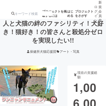
新
ロ
規
グ
会
プロジェクトを掲
はじ
プロジェクト
/
載するには
める
をさがす
イ
員
ン
登
人と犬猫の絆のファシリティ！犬好
録
き！猫好き！の皆さんと殺処分ゼロ
を実現したい!!
人気のプロ
注目のリ
注目の新着プロ
募集終了が近いプ
もうすぐ公開
ジェクト
ターン
ジェクト
ロジェクト
されます
保健所犬猫応援団
アート・写真
アート・写真
音楽
現在の支援総
テクノロジー・ガジェット
ゲーム・サ
額
1,00
映像・映画
書籍・雑誌
6,00
ビジネス・起業
チャレンジ