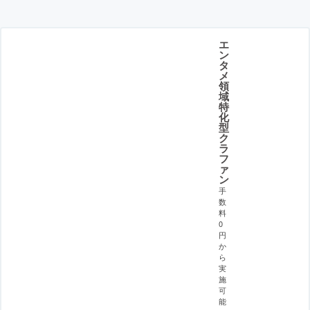
エ
ン
タ
メ
領
域
特
化
型
ク
ラ
フ
ァ
ン
手
数
料
0
円
か
ら
実
施
可
能