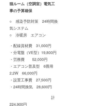
きま
て、画
ただき
猫ルーム（空調室）電気工
す。 ■
像をご
ますの
事の予算確保
メール
用意い
で、ご
でのお
ただ
案内ま
打ち合
き、
でお待
○ 感染予防対策 24時間換
わせ
前、後
ちいた
後、順
ろ、左
だけま
気システム
次、制
右など
すよう
作に入
の画像
お願い
○ 冷暖房 エアコン
りま
を参考
いたし
す。制
にで再
ます。
作期間
現させ
■製作に
・配線資材費 31,000円
は制作
ていた
あたっ
開始か
だきま
て、画
・分電盤（VE型）19,800円
ら50日
すが、
像をご
・労務費 52,000円
～90日
無い場
用意下
となり
合でも
さい。
・エアコン普及型 6畳用
ます。
お気に
前、後
■素材
入りの1
ろ、左
2.2W 66,000円
上、特
枚から
右など
に毛並
再現さ
の画像
・設置工事費 27,500円
みや色
せてい
で再現
の再現
ただく
させて
・24時間換気 28,600円
は難し
ことが
いただ
く抽象
できま
きます
計
的な再
す。 ■
が、無
現にな
メール
い場合
224,900円
りま
でのお
でもお