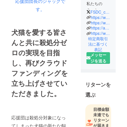
応援団団長のジャックで
私たちの
す。
ミッショ
FSDC_com
ン：殺処分
https://www.inuneko-ohyendan.com/
ゼロの未来
https://www.facebook.com/FriendsOfShelterDogsAndCats
https://ameblo.jp/kt44/
へ
犬猫を愛する皆さ
https://www.instagram.com/inuneko.ohyendan/
保健所の犬
特定商取引
んと共に殺処分ゼ
猫たちに、
法に基づく
忘れられた
表記
ロの実現を目指
小さな命に
メッセー
新たなチャ
し、再びクラウド
ジを送る
ンスと、心
ファンディングを
温まる幸せ
な未来を届
立ち上げさせてい
リターンを
けます。私
たちが彼ら
ただきました。
選ぶ
の声とな
り、優しい
目標金額
希望の灯を
未達でも
ともしま
応援団は殺処分対象になっ
リターン
す。一緒
てしまった犬猫の新たな飼
が届きま