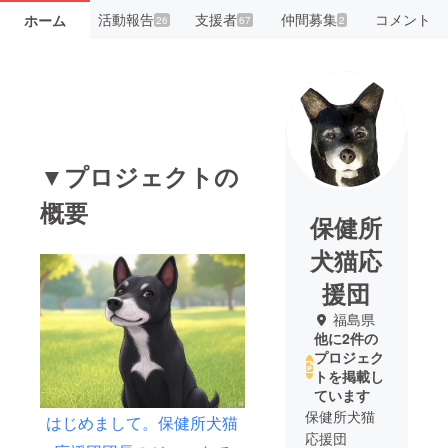
活動報告
支援者
仲間募集
コメント
ホーム
26
67
2
▼プロジェクトの
概要
保健所
犬猫応
援団
福島県
他に2件の
プロジェク
トを掲載し
ています
保健所犬猫
はじめまして。保健所犬猫
応援団