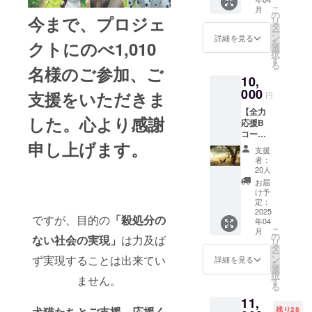
ティ」
犬猫応
した
こ
月
の運
援団
の
フィル
今まで、プロジェ
リ
営、改
マーク
タ
ム素材
ー
修等に
ステッ
ン
です。
詳細を見る
を
クトにのべ1,010
充てさ
カー1枚
選
バイク
択
せてい
のどち
す
や自動
る
ただき
名様のご参加、ご
らかの
車用ス
10,
ます。
選択が
テッ
●お礼の
000
可能で
カーに
支援をいただきま
円
メッ
す。
よく用
【全力
セージ
（サイ
いられ
した。心より感謝
応援B
●活動報
ズ：直
ます
コー
告の配
径
が、エ
申し上げます。
ス】 ご
信 ●ご
10cm）
ンジン
支援
支援金
支援者
1シー
付近な
者：
すべて
名簿を
トに
20人
ど高温
を「犬
作成、
シール2
になる
お届
猫共生
お名前
枚つづ
け予
場所へ
ファシ
を記載
定：
りに
の使用
リ
2025
し犬猫
なって
には対
ですが、目的の
「殺処分の
年04
ティ」
共生
いま
応して
こ
月
の運
ファシ
の
す。 ●
おりま
ない社会の実現」
は力及ば
リ
営、改
リティ
タ
御礼
せん。
ー
修等に
に大切
ン
ず実現することは出来てい
メール
詳細を見る
※白塩ビ
を
充てさ
に保管
選
保健所
(PVC)
択
せてい
ません。
させて
す
犬猫応
光沢ラ
る
ただき
いただ
援団旗
ミネー
11,
ます。
きま
手 君島
ト(PVC)
犬猫たちとご支援、応援く
残り28