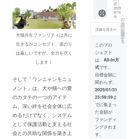
粘土を
「リア
での中
コー
定：
なりま
使用。
ルサイ
型犬/大
ス】 愛
2025
す。 ■
年10
アクリ
ズ 小型
猫） ※
犬のモ
一点も
こ
月
ル絵の
犬/
制作
ニュメ
の
のにな
リ
具で着
猫」
費・配
ントを
タ
りま
ー
色し、
体高
送費を
フル
ン
す。応
詳細を見る
を
アクリ
40cm以
除いた
オー
選
援団の
犬猫共生ファシリティは共に
択
ルコー
下の犬
ご支援
ダーメ
す
HPに表
る
ティン
or猫 ☆
金を
イド、
生きるがコンセプト、道のり
示され
このプロ
グ剤で
御礼
「共生
実物大
ている
ジェクト
は厳しいですが、全力を尽く
仕上げ
メール
施設」
の大き
ものか
ます。
保健
の施設
さで制
らお選
は、
All-In方
します！
■サイズ
所犬猫
改装費
作させ
び下さ
式
です。
はポー
応援団
に充て
ていた
い。
ズなど
旗手 君
させて
だきま
メール
目標金額に
により
島が心
いただ
す。
そして「ワンニャンモニュ
にてご
関わらず、
前後し
を込め
きま
（体高
希望を
メント」は、犬や猫への愛
ます。
て、御
す。 ☆
60cm以
お聞き
2025/01/31
■お申し
礼の
ワン
上の大
し、画
のカタチの一つのアイテ
23:59:59
ま
込み順
メール
ニャン
型犬）
像での
に、制
を差し
モニュ
※制作
ご確認
でに集まっ
ム、深い絆を社会全体に広
作の打
上げま
メント
費・配
いただ
た金額が
ち合わ
す ☆活
「リア
送費を
き決め
めるだけでなく、システム
せを行
動報告
ルサイ
除いた
ていた
ファンディ
いま
の配信
ズ 中型
ご支援
として保護活動と支える社
だきま
ングされま
す。順
■芯材に
犬/ 大
金を
す。 ■
会との共助な関係を築き上
次、
難燃性
猫」
「共生
お申込
す。
メール
スタイ
体高
施設」
み順に