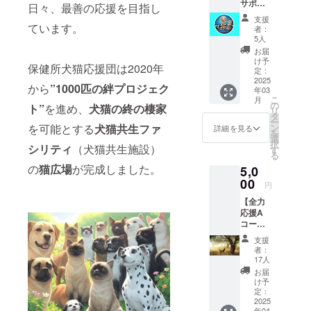
サポー
1シー
日々、最善の応援を目指し
ターズ
トに
支援
テッ
ています。
シール2
者：
カーで
枚つづ
5人
応援】
りに
お届
●ステッ
なって
け予
保健所犬猫応援団は2020年
カー
いま
定：
「保健
2025
す。 ●
から
”1000匹の絆プロジェク
年03
所犬猫
御礼
こ
月
応援
メール
の
ト”
を進め、
犬猫の終の棲家
リ
団」の
保健所
タ
ー
オリジ
犬猫応
を可能とする
犬猫共生ファ
ン
詳細を見る
を
ナルわ
援団旗
選
択
シリティ
（犬猫共生施設）
んにゃ
手 君島
す
る
んサ
が心を
の
猫広場
が完成しました。
5,0
ポー
込め
ターズ
00
て、御
円
ステッ
礼の
【全力
カー2
メール
応援A
枚、も
を差し
コー
しくは
上げま
ス】 ご
わん
す。 ●
支援
支援金
にゃん
活動報
者：
すべて
サポー
告の配
17人
を「犬
ターズ
信 ☆特
お届
猫共生
ステッ
徴 屋外
け予
ファシ
カー1枚
定：
での使
リ
2025
+保健所
用に適
年04