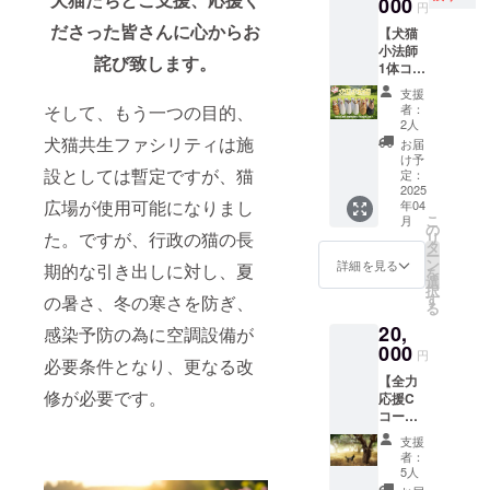
●お礼の
000
す。 ※
が心を
強粘着
円
メッ
このリ
込め
のり
ださった皆さんに心からお
【犬猫
セージ
ターン
て、御
カット
小法師
●活動報
は下記
礼の
パス作
詫び致します。
1体コー
告の配
10,000
メール
成:円形
ス】 世
信 ●ご
円、
を差し
厚さは
支援
界に一
支援者
20,000
上げま
者：
そして、もう一つの目的、
約
つ、犬
名簿を
円のリ
2人
す。 ●
0.09m
猫顔、
作成、
犬猫共生ファシリティは施
ターン
活動報
お届
m (台紙
身体が
お名前
と同じ
け予
告の配
は除
楕円形
設としては暫定ですが、猫
を記載
定：
内容に
信 ☆特
く)
の可愛
2025
し犬猫
なりま
徴 屋外
シール
広場が使用可能になりまし
年04
い笑顔
共生
す。 該
での使
の製作
こ
月
の小法
ファシ
の
当リ
用に適
費、郵
た。ですが、行政の猫の長
リ
師で
リティ
タ
ターン
した
送費を
ー
す。犬
に大切
ン
【全力
詳細を見る
フィル
期的な引き出しに対し、夏
除いた
を
猫の応
に保管
選
応援
ム素材
ご支援
択
援とい
させて
す
コース
の暑さ、冬の寒さを防ぎ、
です。
金を
る
つもそ
いただ
A〜C】
バイク
「犬猫
20,
ばにい
感染予防の為に空調設備が
きま
（5,000
や自動
共生
てあな
000
す。 ※
/10,000/
車用ス
円
ファシ
必要条件となり、更なる改
たを応
このリ
20,000
テッ
リ
【全力
援して
ターン
円）
カーに
ティ」
修が必要です。
応援C
くれま
は下記
よく用
の運
コー
す。下
5,000
いられ
営、改
ス】 ご
部には
円、
ます
支援
修等に
支援金
磁石が
20,000
者：
が、エ
充てさ
すべて
入って
円のリ
5人
ンジン
せてい
を「犬
おり、