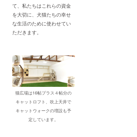
■素材
すよう
40cm～
はポー
て、私たちはこれらの資金
上、特
お願い
60cm）
ズなど
に毛並
いたし
■お申し
により
を大切に、犬猫たちの幸せ
みや色
ます。
込み順
異なり
な生活のために使わせてい
の再現
■制作に
に、制
ます。
は難し
あたっ
作の打
元のワ
ただきます。
く抽象
て、画
ち合わ
ンちゃ
的な再
像をご
せを行
んを基
現にな
用意下
いま
本とし
りま
さい。
す。順
たサイ
す。参
前、後
次、
ズで
考画像
ろ、左
メール
す。
をご確
右など
にてご
（体高
認下さ
の画像
対応さ
60cm以
い。
で再現
せてい
上） ■
させて
ただき
お申し
いただ
ますの
込み順
きます
で、ご
に、制
が、無
案内ま
作の打
猫広場は16帖プラス４帖分の
い場合
でお待
ち合わ
でもお
ちいた
せを行
キャットロフト、吹上天井で
気に入
だけま
いま
キャットウォークの増設も予
りの1枚
すよう
す。順
から再
お願い
次、
定しています。
現させ
いたし
メール
ていた
ます。
にてご
だくこ
■制作に
対応さ
とがで
あたっ
せてい