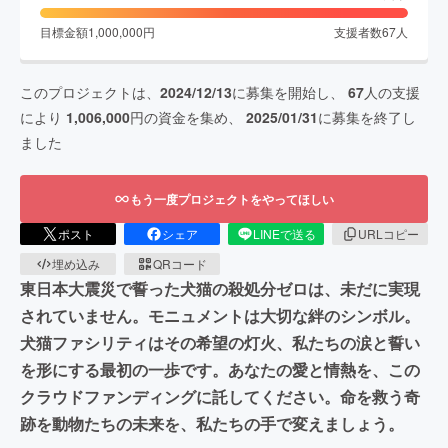
目標金額
1,000,000
円
支援者数
67
人
このプロジェクトは、
2024/12/13
に募集を開始し、
67
人の支援
により
1,006,000
円の資金を集め、
2025/01/31
に募集を終了し
ました
もう一度プロジェクトをやってほしい
ポスト
シェア
LINEで送る
URLコピー
埋め込み
QRコード
東日本大震災で誓った犬猫の殺処分ゼロは、未だに実現
されていません。モニュメントは大切な絆のシンボル。
犬猫ファシリティはその希望の灯火、私たちの涙と誓い
を形にする最初の一歩です。あなたの愛と情熱を、この
クラウドファンディングに託してください。命を救う奇
跡を動物たちの未来を、私たちの手で変えましょう。