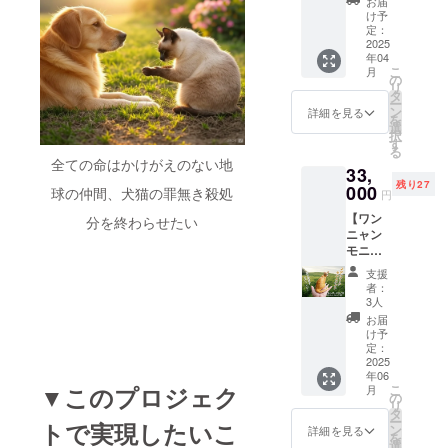
ターン
お届
付近な
ただき
猫共生
金属の
と同じ
け予
ど高温
ます。
ファシ
上では
定：
内容に
になる
リ
2025
安定し
なりま
場所へ
年04
ティ」
ます
す。 該
の使用
こ
月
の運
が、通
の
当リ
には対
リ
営、改
常は若
タ
ターン
応して
ー
修等に
干、不
ン
【全力
詳細を見る
おりま
を
充てさ
安定に
選
応援
せん。
択
せてい
なりま
す
コース
※白塩ビ
る
ただき
すの
A〜C】
全ての命はかけがえのない地
(PVC)
33,
ます。
で、お
（5,000
光沢ラ
残り27
●お礼の
000
取り扱
球の仲間、犬猫の罪無き殺処
/10,000/
円
ミネー
メッ
いにご
20,000
ト(PVC)
【ワン
セージ
分を終わらせたい
注意下
円）
強粘着
ニャン
●活動報
さい。
のり
モニュ
告の配
※製作
カット
メント
信 ●ご
費・配
支援
パス作
スタン
支援者
送費を
者：
成:円形
ダード
名簿を
除いた
3人
厚さは
サイズ
作成、
ご支援
お届
約
1体制作
お名前
金を
け予
0.09m
コー
を記載
定：
「共生
m (台紙
ス】 愛
2025
し犬猫
施設」
は除
年06
犬、愛
共生
の施設
く)
▼このプロジェク
こ
月
猫のモ
ファシ
の
改装費
シール
リ
ニュメ
リティ
タ
に充て
の製作
ー
トで実現したいこ
ントを
に大切
ン
させて
詳細を見る
費、郵
を
フル
に保管
選
いただ