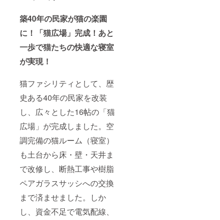
す。参
打ち合
気に入
考画像
わせ
りの1枚
築40年の民家が猫の楽園
をご確
後、順
から再
認下さ
次、制
現させ
に！「猫広場」完成！あと
い。
作に入
ていた
りま
だくこ
一歩で猫たちの快適な寝室
す。制
とがで
が実現！
作期間
きま
は制作
す。 ■
開始か
メール
猫ファシリティとして、歴
ら50日
でのお
～90日
打ち合
史ある40年の民家を改装
となり
わせ
ます。
後、順
し、広々とした16帖の「猫
■素材
次、制
上、特
作に入
広場」が完成しました。空
に毛並
りま
みや色
す。制
調完備の猫ルーム（寝室）
の再現
作期間
も土台から床・壁・天井ま
は難し
は制作
く抽象
開始か
で改修し、断熱工事や樹脂
的な再
ら60日
現にな
～90日
ペアガラスサッシへの交換
りま
となり
す。参
ます。
まで済ませました。しか
考画像
■素材
をご確
上、特
し、資金不足で電気配線、
認下さ
に毛並