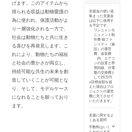
げます。このアイテムから
にてご
ロ
40cm～
の施設
なりま
対応さ
フォー
60cmま
改装費
すの
得られる収益は動物愛護の
支援金の使い道
せてい
ム、表
での犬
に充て
で、予
集まった支援金
ただき
面素材
or猫 ☆
させて
めご容
為に使われ、保護活動がよ
は以下に使用す
ますの
に石塑
御礼
いただ
赦下さ
る予定です。
で、ご
粘土を
メール
きま
り一層強化される一方で、
い。
ワンニャンモ
案内ま
使用。
保健
す。 ☆
（決定
ニュメント制
でお待
アクリ
所犬猫
ワン
社会は動物たちと共に生き
済表示
作費 猫ファ
ちいた
ル絵の
応援団
ニャン
のご案
シリティ（施
る喜びを再発見します。こ
だけま
具で着
旗手 君
モニュ
内が遅
設）の運営
すよう
色し、
島が心
メント
れる場
れにより、動物たちの福祉
費、改装費
お願い
アクリ
を込め
「リア
合があ
内、エアコ
いたし
ルコー
て、御
ルサイ
りま
と社会の豊かさが両立し、
ンの設置と専
ます。
ティン
礼の
ズ 大型
す）
用回線、分電
■制作に
グ剤で
メール
犬」
持続可能な共生の未来を創
盤の交換費と
あたっ
仕上げ
を差し
体高
して25万円
て、画
ます。
上げま
60cm以
造していくことが可能とな
※目標金額を超
像をご
■サイズ
す。 ☆
上の犬
えた場合はプロ
り、そして、モデルケース
用意下
はポー
活動報
☆御礼
ジェクトの運営
さい。
ズなど
告の配
メール
費に充てさせて
になれることを願っており
前、後
により
信 ■芯
保健
いただきます。
ろ、左
前後し
材に難
所犬猫
ます。
右など
ます
燃性ス
応援団
の画像
が、元
タイロ
旗手 君
支援に関するよ
で再現
のワン
フォー
島が心
くある質問
させて
ちゃ
ム、表
を込め
いただ
ん、ネ
面素材
て、御
手数料はいく
きます
コちゃ
に石塑
礼の
らかかります