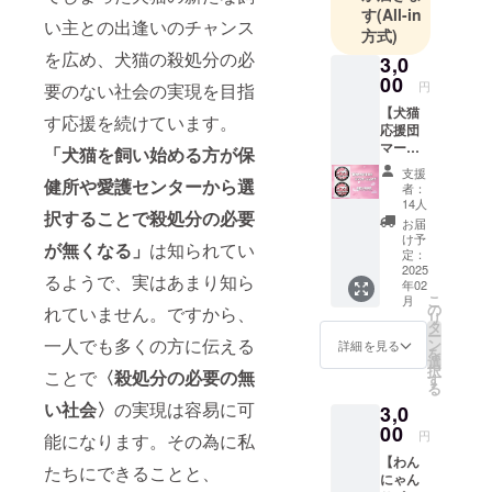
に、愛でつ
す
(All-in
い主との出逢いのチャンス
ながる命を
方式)
守る輪を、
を広め、犬猫の殺処分の必
3,0
大きく広げ
00
円
要のない社会の実現を目指
ましょう！
【犬猫
す応援を続けています。
応援団
マーク
一匹でも多
「犬猫を飼い始める方が保
ステッ
くの犬猫が
支援
カーで
健所や愛護センターから選
者：
幸せに巡り
応援】
14人
択することで殺処分の必要
●ステッ
逢えますよ
お届
カー
け予
うに！
が無くなる」
は知られてい
「保健
定：
所犬猫
2025
るようで、実はあまり知ら
年02
応援
こ
月
団」の
の
れていません。ですから、
リ
オリジ
タ
ー
ナル犬
一人でも多くの方に伝える
ン
詳細を見る
を
猫応援
選
択
ことで
〈殺処分の必要の無
シール2
す
る
枚で
い社会〉
の実現は容易に可
3,0
す。
（サイ
00
円
能になります。その為に私
ズ：直
【わん
径
たちにできることと、
にゃん
10cm）