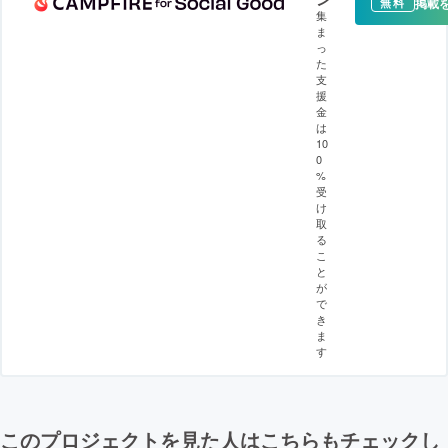
掲載
無料
集
ま
っ
た
支
援
金
は
10
0
%
受
け
取
る
こ
と
が
で
き
ま
す
このプロジェクトを見た人はこちらもチェックし