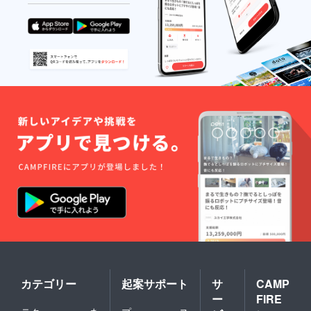
ルバッ
ます。
テリー
（電池
容量
5000 ｍ
Ah以
上、定
格出
力：
DC5.0
V、1.0
A以上）
■消臭用
バッグ
・材
質：ポ
リプロ
ピレン
・組立
時のサ
イズ：
60cm✕
50cm✕
36cm ■
折りた
カテゴリー
起案サポート
サ
CAMP
たみ
ラック2
ー
FIRE
個 ・材