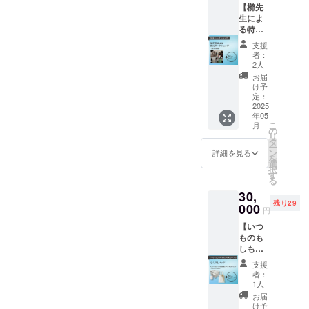
す。 ※
（12％
【櫛先
同会
for
対応等
このプ
＋税）
開催されています。デモを
生によ
社」の
Social
を記し
ロジェ
をご支
る特別
取り組
good」
た「災
クトは
援くだ
体験していただいた後、そ
ワーク
みにつ
に該当
害が起
「CAM
支援
さる皆
ショッ
いて、
しま
きた時
者：
の場で脱いでもらったお子
PFIRE
様にご
プ＠東
UCI
す。
2人
の行
for
負担い
京】 国
Lab.合
さんの靴下でも実験（片方
※「CA
動」に
お届
Social
ただく
立大学
同会社
MPFIRE
け予
関する
good」
事にな
だけナノイーの中に入れて
法人京
代表渡
定：
for
章 ・
に該当
りま
都工芸
2025
辺隆
Social
「発災
しま
す。何
みる）。全員でニオイを確
年05
繊維大
史、人
good」
時にこ
す。
卒ご理
こ
月
学 櫛
類学者
の
は社会
ども食
認してびっくり、みんなで
※「CA
解の程
リ
勝彦名
比嘉夏
タ
課題の
堂がで
MPFIRE
よろし
ー
誉教授
子さ
ン
大笑いしました。5月25日
解決を
詳細を見る
きるこ
for
くお願
を
による
ん、制
選
図る活
と」に
Social
い致し
択
（日）さいたま子ども食堂
ワーク
度経済
す
動を支
関する
good」
ます。
る
ショッ
学者北
援する
章 で構
は社会
様（さいたま市緑区）災害
30,
プにご
川亘太
もので
成され
課題の
残り29
参加い
000
さんの3
す。支
ていま
円
が起きたときのことを考え
解決を
ただけ
名の視
援金額
す。 ※
図る活
【いつ
ます。
点で書
る、「段ボールトイレづく
の手数
このプ
動を支
ものも
今回の
かれた
料
ロジェ
援する
しもの
り教室」とナノイーによる
クラウ
書籍
（12％
クトは
もので
みんな
ドファ
「地道
＋税）
「CAM
支援
す。支
ニオイの実験を同時に開
の快適
ンディ
に取り
をご支
者：
PFIRE
援金額
なんで
ングの
組むイ
1人
援くだ
for
催。たくさんの方に参加い
の手数
もバッ
ため
ノベー
さる皆
お届
Social
料
グ（コ
に、幅
ショ
け予
ただきました。実験した子
様にご
good」