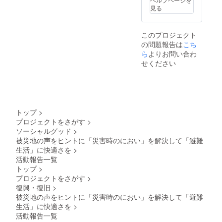
質量：
以外の
ていた
よろし
見る
約180 g
場合、
だきま
くお願
・専用
講師（2
す。 ※
い致し
ケーブ
名）の
このプ
ます。
このプロジェクト
ル：
旅費交
ロジェ
の問題報告は
USB-
通費及
こち
クトは
micro（
び宿泊
「CAM
ら
よりお問い合わ
2.5 m）
費（実
PFIRE
せください
・付属
費）を
for
品：専
別途必
Social
用ケー
要にな
good」
ブル/収
りま
に該当
納バッ
す。 ※
しま
グ ※付
このプ
す。
トップ
>
属の専
ロジェ
※「CA
プロジェクトをさがす
>
用ケー
クトは
MPFIRE
ソーシャルグッド
>
ブル
「CAM
for
（USB-
PFIRE
被災地の声をヒントに「災害時のにおい」を解決して「避難
Social
micro）
for
good」
生活」に快適さを
>
をご使
Social
は社会
活動報告一覧
用くだ
good」
課題の
トップ
>
さい
に該当
解決を
プロジェクトをさがす
>
※USB出
しま
図る活
力ACア
す。
復興・復旧
>
動を支
ダプ
※「CA
援する
被災地の声をヒントに「災害時のにおい」を解決して「避難
ターは
MPFIRE
もので
生活」に快適さを
>
付属し
for
す。支
活動報告一覧
ており
Social
援金額