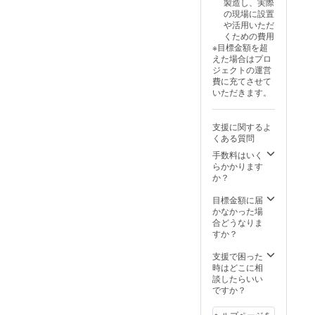
製造し、実際
果を実
後5時を
・実施
MPFIRE
の現場に設置
感して
想定 ・
りません。その分良い報告
最少催
for
や活用いただ
みてく
日程：
行人数3
Social
くための費用
書をお届け長期保証きれば
ださ
後日調
名 ※
good」
※目標金額を超
い！
整 ・場
万が一
は社会
と思いますので、今しばら
えた場合はプロ
《同梱
所：ご
人数に
課題の
ジェクトの運営
物》 ■
依頼に
満たな
解決を
くお待ちください。引き続
費に充てさせて
パナソ
より調
かった
図る活
いただきます。
ニック
整可能
きどうぞよろしくお願いい
場合に
動を支
ナノ
※クラウ
は、同
援する
たします。
イーXコ
ドファ
額支援
もので
支援に関するよ
ンパク
ンディ
の「オ
す。支
くある質問
ト脱臭
ング終
ンライ
援金額
機 (MS-
了後、
ン講
手数料はいく
の手数
DM10)
日時候
義」と
らかかります
料
・消費
補・会
「地道
か？
（12％
電力：
場につ
に取り
＋税）
約3
いて
組むイ
目標金額に届
をご支
W（本
メール
ノベー
かなかった場
援くだ
体の
で個別
ション
合どうなりま
さる皆
み） ・
ご相談
（書
すか？
様にご
本体寸
させて
籍）」
負担い
法
いただ
のセッ
支援で困った
ただく
（約）
きま
トに変
時はどこに相
事にな
：幅84×
す。 ※
更する
談したらいい
りま
奥行34×
首都圏
など別
ですか？
す。何
高さ139
（１都
途ご相
卒ご理
mm ・
３県）
談させ
解の程
ヘルプページを