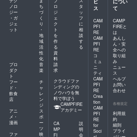
テク
ま
プ
ス
ビ
につい
質：本
ノロ
ち
ロ
タ
体：ポ
ス
て
ジー
づ
ジ
ッ
リプロ
ピレ
・ガ
く
ェ
フ
CAM
CAMP
ン、
ジェ
り
ク
に
PFI
FIREと
脚：ポ
ット
・
ト
相
リスチ
RE
は
地
を
談
レン ・
CAM
あんし
域
作
す
単品サ
PFI
ん・安
イズ：
活
る
る
RE
全への
32cm×
性
資
コ
取り組
20cm×
化
料
ミュ
み
15.9cm
プロ
音
請
■収納用
ニ
ニュー
ダク
楽
求
バッグ
ティ
ス
ト
・サイ
CAM
ヘルプ
クラウドファ
ズ：A4
フー
チ
PFI
お問い
サイズ
ンディングの
ド・
ャ
RE
合わせ
※このプ
ノウハウを無
飲食
レ
ロジェ
Crea
料で学ぼう
店
ン
クトは
tion
各種規定
CAMPFIRE
ジ
「CAM
CAM
アカデミー
PFIRE
アニ
ス
利用規
PFI
for
メ・
ポ
約
RE
Social
漫画
ー
CA
説
細則
good」
for
ツ
MP
明
に該当
プライ
Soci
ファ
映
しま
FI
会
バシー
al