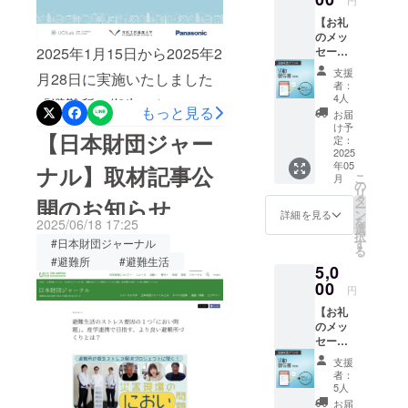
きなくなる
様子をお伺いすべく、福岡
て。今年の残り３ヶ月も、
ことで生じ
【お礼
県八女郡広川町の社会福祉
のメッ
健やかにお過ごしくださ
る避難生活
セー
2025年1月15日から2025年2
協議会さまにお邪魔して来
での「衛生
い。
ジ・活
支援
月28日に実施いたしました
動報告
ストレス」
ました。「みんなの快適
者：
プラン
4人
に着目。特
「避難所の衛生ストレス解
シューズボックス」はナノ
A】 感
もっと見る
お届
に「にお
謝の気
け予
決」プロジェクトのクラウ
イー発生機とともに、元気
【日本財団ジャー
持ちを
定：
い」の問題
込めた
2025
ドファンディングに多大な
に活躍していました！地域
に焦点を当
年05
お礼の
ナル】取材記事公
こ
月
ご支援をいただきありがと
て、デザイ
メッ
の
の皆さんが利用される（そ
リ
セージ
タ
ンと技術の
開のお知らせ
うございました。本クラウ
ー
して、災害時には避難場所
と今回
ン
詳細を見る
力で、避難
を
2025/06/18 17:25
のプロ
選
ドファンディングを通じ
択
やボランティアセンターに
ジェク
所が少しで
す
#日本財団ジャーナル
る
トの活
て、41名の方から総額
も過ごしや
#避難所
#避難生活
なる）広川町保健・福祉セ
5,0
動報告
308,500円のご支援を賜りま
すくなるよ
書を作
00
ンター内の休憩所の入り口
円
成し、
うなプロダ
した。心より感謝申し上げ
【お礼
にすっぽりと収まっていま
PDFに
クトの開発
のメッ
したも
ます。これまでの4年半にわ
す。気づいた利用者の方へ
セー
に挑戦して
のを
ジ・活
メール
たるプロジェクトの経緯
います。
支援
職員さんが機能やプロジェ
動報告
でお届
者：
と、今回のクラウドファン
プラン
けしま
5人
クトの経緯を説明され、畳
B】 感
す。
お届