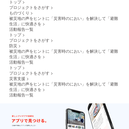
トップ
>
ませ
good」
の手数
プロジェクトをさがす
>
ん。ご
は社会
料
自身で
課題の
（12％
ものづくり
>
ご用意
解決を
＋税）
被災地の声をヒントに「災害時のにおい」を解決して「避難
くださ
図る活
をご支
生活」に快適さを
>
い。 こ
動を支
援くだ
活動報告一覧
の電気
援する
さる皆
トップ
>
脱臭機
もので
様にご
を使用
す。支
プロジェクトをさがす
>
負担い
するに
援金額
ただく
防災
>
は、い
の手数
事にな
被災地の声をヒントに「災害時のにおい」を解決して「避難
ずれか
料
りま
生活」に快適さを
>
の機器
（12％
す。何
活動報告一覧
が別途
＋税）
卒ご理
必要で
をご支
トップ
>
解の程
す。 ●
援くだ
よろし
プロジェクトをさがす
>
市販の
さる皆
くお願
災害支援
>
USB対
様にご
い致し
被災地の声をヒントに「災害時のにおい」を解決して「避難
応ACア
負担い
ます。
生活」に快適さを
>
ダプ
ただく
活動報告一覧
ター
事にな
（定格
りま
出力：
す。何
DC5.0
卒ご理
V、1.0
解の程
A以上)
よろし
●市販の
くお願
モバイ
い致し