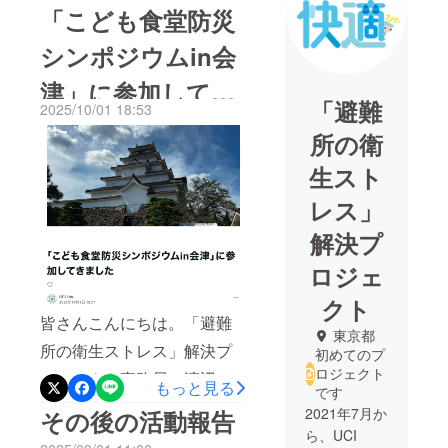
「こども食堂防災
シンポジウムin会
津」に参加してき
「避難
2025/10/01 18:53
ました
所の衛
生スト
レス」
解決プ
ロジェ
クト
皆さんこんにちは。「避難
東京都
所の衛生ストレス」解決プ
初めてのプ
ロジェクト
ロジェクト事務局の渡辺
もっと見る
です
（UCI Lab.）です。クラウ
2021年7月か
その後の活動報告
ドファンディングが終わっ
ら、UCI