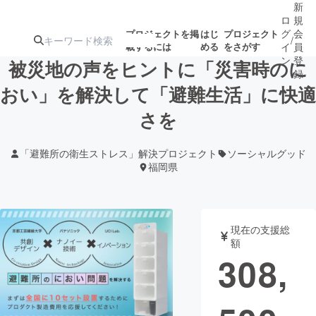
新
ロ
規
グ
会
プロジェクトを掲
はじ
プロジェクト
/
載するには
める
をさがす
イ
員
ン
登
被災地の声をヒントに「災害時のに
録
おい」を解決して「避難生活」に快適
さを
人気のプロ
注目のリ
注目の新着プロ
募集終了が近いプ
もうすぐ公開
ジェクト
ターン
ジェクト
ロジェクト
されます
「避難所の衛生ストレス」解決プロジェクト
ソーシャルグッド
福岡県
アート・写真
音楽
テクノロジー・ガジェット
ゲーム・サ
現在の支援総
額
308,
映像・映画
書籍・雑誌
ビジネス・起業
チャレンジ