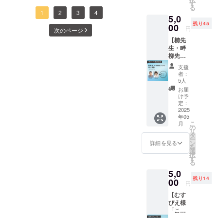
証実験
※このプ
す
決まり次第改めてご報告い
動を支
る
でご協
ロジェ
援する
広川町社会福祉協議会様と
1
2
3
4
5,0
たします。皆さまが暑さを
力いた
クトは
もので
残り45
だいた
00
むすびえ様を通じて３つの
「CAM
す。支
円
次のページ
乗り切り、実りの多い秋を
広川町
PFIRE
援金額
こども食堂に寄贈をして参
【櫛先
社会福
for
の手数
迎えられますように。どう
生・畔
祉協議
Social
料
りました！！5月19日（月）
柳先生
会よ
good」
ぞ健やかに、安全にお過ご
（12％
による
り、福
に該当
＋税）
広川町社会福祉協議会様
支援
「共創
しください。
岡県八
しま
をご支
者：
デザイ
女郡広
（福岡県八女郡広川町）24
す。
5人
援くだ
ンとプ
川町の
※「CA
さる皆
お届
年度に共同実証実験を行
ロジェ
特産品
MPFIRE
け予
様にご
クト解
「久留
定：
for
負担い
なっていただいた広川町社
説」オ
2025
米絣
Social
ただく
年05
ンライ
（かす
good」
事にな
会福祉協議会の皆さんに
こ
月
ン講
り）の
の
は社会
りま
リ
義】 プ
ハンカ
タ
は、「社協がものづくりに
課題の
す。何
ー
ロジェ
チ（1
ン
解決を
詳細を見る
卒ご理
を
関わる機会はあまりないの
クトメ
枚）」
選
図る活
解の程
択
ンバー
と「八
す
動を支
よろし
る
で、面白かった。福祉の取
である
女煎茶
援する
くお願
5,0
国立大
（4包×2
もので
い致し
り組みを広げていく先行事
残り14
学法人
00
ｇ）」
す。支
ます。
円
京都工
のセッ
例になれば良い」「我々が
援金額
【むす
芸繊維
トをお
の手数
びえ様
経験したことがいろんなと
大学 デ
届けし
料
「こど
ザイ
ます。
（12％
ころに役に立つんだと思っ
も食堂