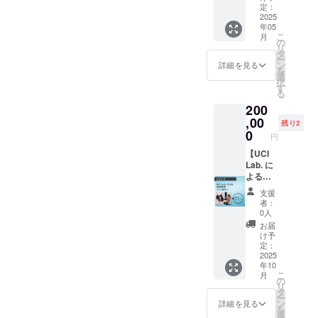
（12％
ンパク
広い
定：
ン」を
負担い
に該当
＋税）
ト脱臭
2025
供たちや保護者からは、
方々
お届け
ただく
しま
をご支
年05
機と
に”櫛先
しま
事にな
す。
援くだ
こ
月
『すごい！あんなに匂って
バッグ
生流の
の
す。 今
りま
※「CA
さる皆
リ
などの
デザイ
タ
日のイ
す。何
MPFIRE
いたのに・・・』と、驚き
様にご
ー
セッ
ン・
ン
ノベー
詳細を見る
卒ご理
for
負担い
を
ト）、
ワーク
選
ション
の声。普段の生活にも取り
解の程
Social
ただく
択
お礼の
ショッ
す
の現場
よろし
good」
事にな
る
メッ
入れたいというお声も多
プ”を体
を、立
くお願
は社会
りま
200
セージ
験して
場や専
い致し
課題の
す。何
かったです。＊＊＊＊＊＊4
付き】
,00
いただ
門の異
ます。
残り2
解決を
卒ご理
本プロ
くため
0
なる著
図る活
円
年半かけて、共創のサイク
解の程
ジェク
のプロ
者3名が
動を支
よろし
トで寄
【UCI
グラム
エスノ
ルを何回も回しながらつ
援する
くお願
贈する
Lab. に
を特別
グラ
もので
い致し
プロダ
よる出
くったアイテムが、クラ
に準備
フィッ
す。支
ます。
クトの
張研修
いただ
クに記
援金額
支援
ファンに参加いただいた皆
１つ
（1日・
きまし
述し、
者：
の手数
「いつ
企業向
た。 ・
対話的
0人
料
さまの支援でカタチにな
ものも
け）】
日程：5
に思索
お届
（12％
しもの
プロ
月実施
した野
け予
り、現場にお届けすること
＋税）
みんな
ジェク
予定
定：
心的著
をご支
の快適
トメン
2025
ができました。本当にあり
後日支
作（紹
援くだ
年10
なんで
バーで
援者の
介文よ
さる皆
こ
月
がとうございました。寄贈
もバッ
あるUCI
皆様と
の
り） 今
様にご
リ
グ」
Lab.合
櫛先生
タ
回のプ
負担い
先ではこれからガンガン使
ー
を、寄
同会社
の予定
ン
ロジェ
詳細を見る
ただく
を
贈する
による
で調整
選
クトに
いこなしていただくこと、
事にな