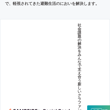
で、軽視されてきた避難生活のにおいを解決します。
社
会
課
題
の
解
決
を
み
ん
な
で
支
え
合
う
新
し
い
ク
ラ
フ
ァ
ン