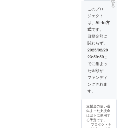
択
スペッ
出張研
・場
す
もつな
りま
る
クと同
修（１
私たちも避難所のニオイや
所：東
がって
このプロ
す。何
じもの
日）で
京都
いく、
卒ご理
ジェクト
QOLについて引き続き情報
をお届
す。 研
内 後
UCI
解の程
けしま
修内容
日調整
Lab.の
は、
All-In方
よろし
発信していくこと、さらに
す。 皆
（予
の上ご
地道な
くお願
式
です。
さんの
定）
連絡 ・
アプ
今回つながったむすびえ様
い致し
ご家庭
「生活
所要時
ローチ
目標金額に
ます。
や施設
者起点
とこども食堂での取り組み
間：1日
を、
関わらず、
でも、
のイノ
（午前
様々な
をさらに発展させていくこ
いつも
ベー
10時−午
視点か
2025/02/28
のとき
ション
後5時な
ら詳し
と。今回のクラファンが終
23:59:59
ま
の「洗
創出研
ど）を
く知る
えない
修-リ
想定 ・
ことが
でに集まっ
わりではなく、クラファン
におい
サーチ
クラウ
できま
た金額が
のケ
編-」 ・
のおかげでさらに活動を続
ドファ
す。 ※
ア」に
インタ
ンディ
このプ
ファンディ
けていくことができそうで
ご活用
ビュー
ング終
ロジェ
ングされま
いただ
技法に
了後、
クトは
す。改めて、皆さんにお礼
き、も
ついて
日時候
「CAM
す。
しもの
・分析
補・会
PFIRE
を申し上げます。これから
時にも
プロセ
場など
for
備える
ス演習
活動報告書を作成していき
詳細情
Social
支援金の使い道
ことが
※4〜20
報を
good」
集まった支援金
ますので、当初のお約束し
できま
名程度
メール
に該当
は以下に使用す
す。 ぜ
を想定
にてご
しま
ていた５月末よりもお届け
る予定です。
ひ、実
※午前10
案内し
す。
プロダクトを
際の効
時ー午
ます。
※「CA
が遅くなります。申し訳あ