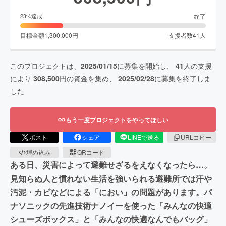
終了
23
%達成
目標金額
1,300,000
円
支援者数
41
人
このプロジェクトは、
2025/01/15
に募集を開始し、
41
人の支援
により
308,500
円の資金を集め、
2025/02/28
に募集を終了しま
した
もう一度プロジェクトをやってほしい
ポスト
シェア
LINEで送る
URLコピー
埋め込み
QRコード
ある日、災害によって避難せざるをえなくなったら…。
見知らぬ人と慣れない生活を強いられる避難所では汗や
汚泥・カビなどによる「におい」の問題があります。パ
ナソニックの先進技術ナノイーを使った「みんなの快適
シューズボックス」と「みんなの快適なんでもバッグ」