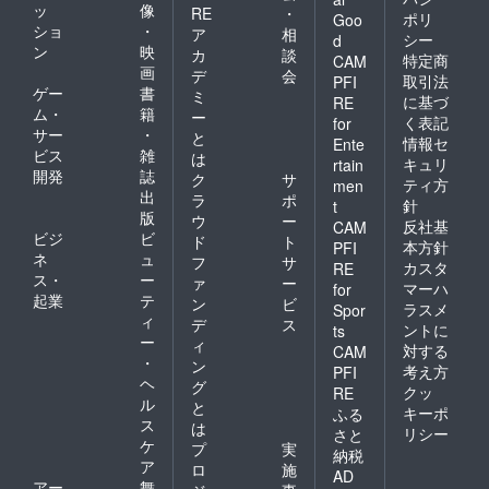
す。
ッ
像
RE
・
ポリ
Goo
※「CA
ショ
・
ア
相
シー
d
MPFIRE
ン
映
カ
談
特定商
CAM
for
画
デ
会
Social
取引法
PFI
ゲー
書
ミ
good」
に基づ
RE
ム・
籍
は社会
ー
く表記
for
課題の
サー
・
と
情報セ
Ente
解決を
ビス
雑
は
キュリ
rtain
図る活
開発
誌
ク
サ
動を支
ティ方
men
出
ラ
ポ
援する
針
t
版
もので
ウ
ー
反社基
CAM
す。支
ビジ
ビ
ド
ト
本方針
PFI
援金額
ネ
ュ
フ
サ
カスタ
RE
の手数
ス・
ー
ァ
ー
マーハ
料
for
起業
テ
ン
ビ
（12％
ラスメ
Spor
ィ
＋税）
デ
ス
ントに
ts
をご支
ー
ィ
対する
CAM
援くだ
・
ン
考え方
PFI
さる皆
ヘ
グ
クッ
RE
様にご
ル
と
負担い
キーポ
ふる
ス
は
ただく
リシー
さと
ケ
事にな
プ
実
納税
りま
ア
ロ
施
AD
す。何
アー
舞