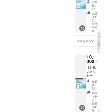
ン・建
※「八女
＋税）
支援
防災マ
築学
煎茶（4
をご支
者：
て感慨深い」「これまでの
ニュア
系 櫛
包×2
6人
援くだ
ル」、
先生と
ｇ）」
歴代のプロトタイプが愛お
さる皆
お届
お礼の
畔柳先
の原材
け予
様にご
メッ
しい…」といったコメント
生によ
定：
料及び
負担い
セージ
2025
るオン
添加物
ただく
をいただきました。寄贈し
年05
付き】
ライン
等の食
事にな
こ
月
プロダ
講義を
の
品表示
りま
たプロダクトも早速現場に
リ
クトの
お届
タ
はお届
す。何
ー
寄贈先
け。本
ン
け商品
詳細を見る
設置。 今後、”いつ
卒ご理
を
である
プロ
選
のラベ
解の程
択
NPO法
も”と”もしも”の快適をつく
ジェク
す
ルに表
よろし
る
人全国
トの
記され
くお願
るツールとして、さまざま
10,
こども
ベース
ます。
い致し
食堂支
000
となる
商品開
ます。
円
な地域福祉事業に活用いた
援セン
「共創
封前に
【お礼
ター・
デザイ
は必ず
だくとのことです。私たち
のメッ
むすび
ン」に
お届け
セー
えが発
もまた夏頃に訪問してその
ついて
のリ
ジ・活
刊した
の概論
ターン
支援
後のさらなる活用に知恵を
動報告
子ども
と、今
に貼付
者：
プラン
食堂向
回のプ
7人
された
絞っていきます。5月15日
C】 感
けの防
ロダク
ラベル
お届
謝の気
災マ
トをで
け予
や注意
（木）こども食堂かくしょ
持ちを
ニュア
定：
はどの
書きを
込めた
2025
ル「こ
うじ様（東京都調布市）ご
ように
ご確認
年05
お礼の
ども食
展開さ
くださ
こ
月
住職にもデモを体験いただ
メッ
堂防災