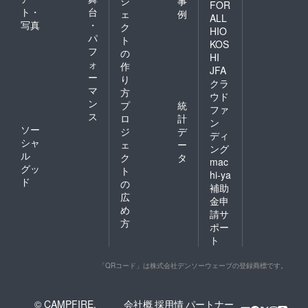
ジ
事
FOR
卒ご理
ト・
台
ェ
例
解の程
ALL
写真
・
ク
よろし
HIO
パ
くお願
ト
KOS
い致し
フ
の
HI
ます。
ォ
作
JFA
ー
り
クラ
マ
方
ウド
ン
プ
統
ファ
ス
ロ
計
ン
ソー
ジ
デ
ディ
シャ
ェ
ー
ング
ル
ク
タ
mac
グッ
ト
hi-ya
ド
の
補助
広
金申
め
請サ
方
ポー
ト
「QRコード」は株式会社デンソーウェーブの登録商標です。
© CAMPFIRE,
会社概
採用情
パートナー