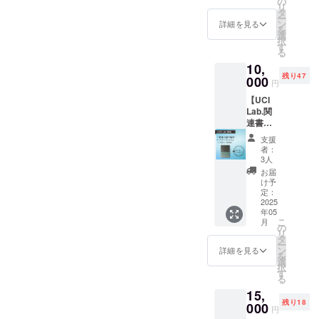
の
れたの
い ※こ
リ
セージ
マニュ
タ
か裏話
のプロ
ー
きました。当日開催されて
と今回
アル」
ン
を講義
詳細を見る
ジェク
を
のプロ
をお送
選
してい
トは
いたこども食堂だけではな
択
ジェク
りしま
す
ただき
「CAM
る
トの活
す。 ・
く、さまざまな集まりで活
ます。
PFIRE
10,
動報告
各こど
オンラ
for
残り47
用したり、お寺に来られた
書を作
000
も食堂
インに
Social
円
成し、
の設備
て視聴
good」
方に使ってみてくださると
【UCI
PDFに
規模や
いただ
に該当
Lab.関
したも
メン
けま
しま
のこと。パナソニックの技
連書籍
のを
バー、
す。 ※
す。
「地道
メール
周辺施
術者からメカニズムについ
２時間
※「CA
支援
に取り
でお届
設や環
程度を
者：
MPFIRE
組むイ
てご説明すると「ナノイー
けしま
境等に
3人
予定。
for
ノベー
す。
ついて
※具体的
お届
Social
は見えないから効果を説明
ショ
※3,000
の基本
け予
な講義
good」
ン」、
円、
定：
情報を
日程に
は社会
しにくいのは仏と一緒です
お礼の
2025
5,000円
見直す
ついて
課題の
年05
メッ
のもの
「事前
ね。」というお言葉もいた
は、ク
解決を
こ
月
セージ
と同じ
の
確認」
ラウド
図る活
リ
付き】
だきました。5月23日（金）
内容に
タ
に関す
ファン
動を支
ー
プロ
なりま
ン
る章 ・
詳細を見る
ディン
援する
を
宇出津キッズ見守りハウス
ジェク
す。 ※
選
災害直
グ終了
もので
択
トオー
このプ
す
後の動
後メー
す。支
様（石川県能登町）24年1月
る
ナーで
ロジェ
きの
ルにて
援金額
15,
ある
クトは
ルール
1日の震災後、自宅を改造し
ご案内
の手数
残り18
「UCI
000
「CAM
やリス
しま
円
料
Lab.合
て昨年9月からこども食堂を
PFIRE
クへの