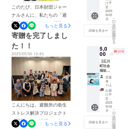
ディングで実現した寄贈の
謝の気
敷の休憩室を利用されると
※5,000
け予
このたび、日本財団ジャー
持ちを
円、
定：
様子を活動報告書としてま
きに靴を収納いただいてい
込めた
2025
10,000
ナルさんに、私たちの「避
年05
お礼の
円のも
とめました。ぜひご一読い
るとのこと。「さりげない
こ
月
メッ
のと同
の
難所の衛生ストレス解決プ
リ
ただき、今後に向けた忌憚
セージ
もっと見る
じ内容
タ
使い勝手で、災害時のニオ
ー
と今回
になり
ン
ロジェクト」を取材してい
詳細を見る
のないご意見をいただけま
を
寄贈を完了しまし
のプロ
イのことやナノイーのこと
ます。
選
択
ただきました！プロジェク
ジェク
※このプ
す
すと幸いです。「避難所の
る
を知ってもらえるのが良
トの活
た！！
ロジェ
ト発足のきっかけや関係者
5,0
動報告
クトは
衛生ストレス解決」プロ
い」と評価いただいていま
残り19
書を作
00
「CAM
2025/05/30 10:43
円
の皆さまの経験談や想いな
ジェクト 活動報告書
成し、
PFIRE
す。改めまして、支援など
【広川
PDFに
for
ど丁寧にまとめていただい
町社会
したも
で参加いただいた皆さま、
Social
福祉協
ています。よろしければ、
のを
good」
本当にありがとうございま
議会よ
メール
に該当
支援
ぜひご一読ください！リン
り広川
でお届
しま
者：
した。また、NPO法人むす
町名産
けしま
す。
11人
クはこちらです →
セッ
す。
※「CA
お届
びえさまとも、こども食堂
ト お
※3,000
MPFIRE
け予
https://www.nippon-
礼の
円、
定：
を拠点にした防災の備えに
for
メッ
2025
foundation.or.jp/journal/2025
10,000
Social
こんにちは。避難所の衛生
年05
ついて、協働を進めていく
セージ
円のも
good」
こ
月
/112659/disaster
付き】
ストレス解決プロジェクト
のと同
の
は社会
リ
予定です。こちらの取り組
本プロ
じ内容
タ
課題の
ー
の渡辺です。皆様のご支援
ジェク
になり
ン
解決を
詳細を見る
もっと見る
みについては、また詳細が
を
トの実
ます。
選
図る活
で製作したプロダクトを、
択