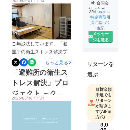
2025/09/01 11:00
Lab.合同会
たのが2月の末、春にはプロ
社と京都工
https://note.com/ucilab/m/m064504cee8b3
ダクトの寄贈を行い、気が
芸繊維大学
特定商取引
つけばもう10月ですね。私
畔柳（櫛）
法に基づく
表記
たちは先月、クラウドファ
研究室とパ
メッセー
ナソニック
ンディングがご縁で、「こ
ジを送る
が、産学連
ご無沙汰しています。「避
ども食堂防災シンポジウ
携で防災の
難所の衛生ストレス解決プ
ム」に参加してきました。
課題に取り
ロジェクト」の渡辺です。
組んでいる
その時の様子をnoteにまと
もっと見る
リターンを
プロジェク
『災害級の暑さ』が連日報
めていますので、ぜひご覧
「避難所の衛生ス
トチームで
選ぶ
じられていますが、皆さま
ください。
す。
トレス解決」プロ
お変わりなくお過ごしで
https://note.com/ucilab/n/n30
このプロ
目標金額
ジェクト ～クラ
しょうか。今回は、プロ
ジェクトで
f0666fa600?
未達でも
2025/06/30 17:34
は、被災す
ジェクトのその後の活動の
リターン
sub_rt=share_pw開催された
ウドファンディン
るまでは当
が届きま
ご報告です。さる8月19日
福島は、秋の気配でした。
す
(All-in
たり前にで
グによる寄贈活動
に、皆さまのご支援で寄贈
方式)
季節の変わり目ですが、皆
きていた衛
報告書～
3,0
生行動がで
したプロダクトのその後の
さんどうぞ体調お気をつけ
00
円