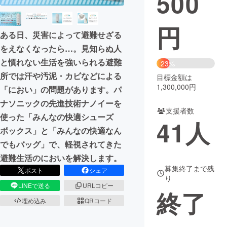
500
まちづくり・地域活性化
円
ある日、災害によって避難せざる
をえなくなったら…。見知らぬ人
CAMPFIRE for Social Good
CAMPFIRE Creation
と慣れない生活を強いられる避難
23%
CAMPFIREふるさと納税
machi-ya
コミュニティ
所では汗や汚泥・カビなどによる
目標金額は
1,300,000円
「におい」の問題があります。パ
ナソニックの先進技術ナノイーを
支援者数
使った「みんなの快適シューズ
41
人
ボックス」と「みんなの快適なん
でもバッグ」で、軽視されてきた
避難生活のにおいを解決します。
募集終了まで残
ポスト
シェア
り
LINEで送る
URLコピー
終了
埋め込み
QRコード