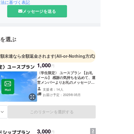
引法に基づく表記
メッセージを送る
ボールは、相手の取りやすい位置に投げ、それを受
いった、相手の気持ちに寄り添う動作が自然と求め
。つまり、相手への思いやりが生まれるスポーツで
、言葉や文化の壁を越え、人々をつなぐシンプルで
を選ぶ
ールとなります。キャッチボールという行動を通し
通じない人でも心が通じ合う世界を体現しましょ
プロジェクトを通して、異なる文化や背景をもつ
金額未達なら全額返金されます
(All-or-Nothing方式)
情を育み、偏見を減らし、より多様で共生できる社
1,000
円
ていきたいと考えています。
〈学生限定〉 ユースプラン 【お礼
メール】 感謝の気持ちを込めて、運
当日は、大阪・関西万博のメインシンボルである、
営メンバーよりお礼のメッセージを
ロの「大屋根リング」は、小さな地球を体現してい
お送りいたします。 ※〈学生限定〉
支援者：14人
ユースプランとフレンドシッププラ
です。そんな大屋根リングを舞台に、リレー形式で
お届け予定：2025年05月
ンのリターン内容は同一です。
ボールを繋げていきます。他にも、各国に興味を
らうために、参加者の皆様には多様な文化を視覚的
このリターンを選択する
る
的にも楽しむことができるような様々な演出も計画
3,000
円
チボールで世界の輪を。』 この歴史的瞬間に、ぜひ