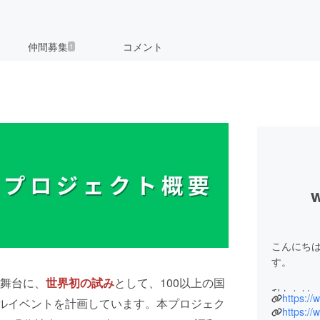
仲間募集
コメント
1
w
こんにち
す。
舞台に、
世界初の試み
として、100以上の国
私たちは、
https:/
ールイベントを計画しています。本プロジェク
ら400人