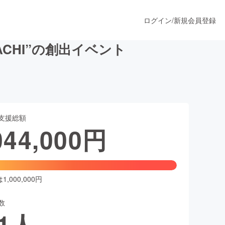
ログイン
/
新規会員登録
CHI”の創出イベント
うすぐ公開されます
支援総額
プロダクト
044,000
円
ファッション
スポーツ
,000,000円
数
ア
ソーシャルグッド
1
人