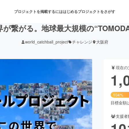
プロジェクトを掲載するには
はじめる
プロジェクトをさがす
が繋がる。地球最大規模の“TOMODA
world_catchball_project
チャレンジ
大阪府
注目のリターン
注目の新着プロジェクト
募集終了が近いプロジェクト
も
現在の
音楽
舞台・パフォーマンス
1,
ゲーム・サービス開発
フード・飲食店
104%
書籍・雑誌出版
アニメ・漫画
目標金額は1
支援者
チャレンジ
ビューティー・ヘルスケ
10