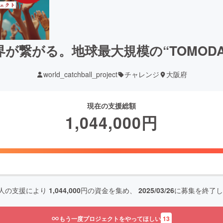
が繋がる。地球最大規模の“TOMODA
world_catchball_project
チャレンジ
大阪府
現在の支援総額
1,044,000
円
人の支援により
1,044,000
円の資金を集め、
2025/03/26
に募集を終了し
もう一度プロジェクトをやってほしい
13