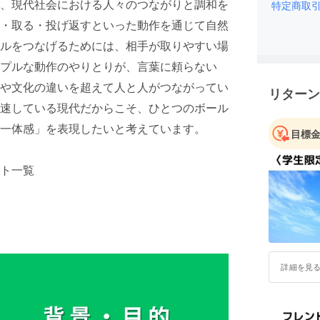
、現代社会における人々のつながりと調和を
す！
特定商取
・取る・投げ返すといった動作を通じて自然
キャッチ
ルをつなげるためには、相手が取りやすい場
け取ると
プルな動作のやりとりが、言葉に頼らない
られます
あるため
や文化の違いを超えて人と人がつながってい
リターン
強力なツ
速している現代だからこそ、ひとつのボール
て言葉が
一体感」を表現したいと考えています。
う！この
目標
人々が友
会を築い
ト一覧
イベント
円周2キ
る建築物
キャッチ
もっても
詳細を見
にも聴覚
中です！
『キャッ