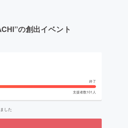
CHI”の創出イベント
終了
支援者数
101
人
ました