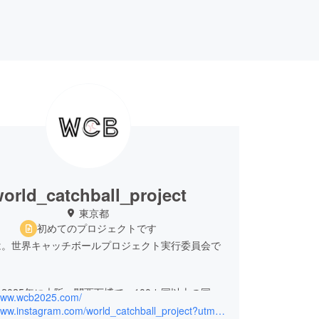
orld_catchball_project
東京都
初めてのプロジェクトです
は。世界キャッチボールプロジェクト実行委員会で
2025年に大阪・関西万博で、100カ国以上の国か
/www.wcb2025.com/
を集めた壮大なキャッチボールイベントを開催しま
https://www.instagram.com/world_catchball_project?utm_source=ig_web_button_share_sheet&igsh=ZDNlZDc0MzIxNw==