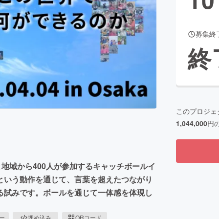
募集終
CAMPFIRE for Social Good
CAMPFIRE Creation
終
CAMPFIREふるさと納税
machi-ya
コミュニティ
このプロジェ
1,044,000
円
地域から400人が参加するキャッチボールイ
という動作を通じて、言葉を超えたつながり
る試みです。ボールを通じて一体感を体現し
ピー
埋め込み
QRコード