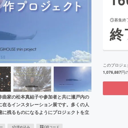
募集終
CAMPFIRE for Social Good
CAMPFIRE Creation
終
CAMPFIREふるさと納税
machi-ya
コミュニティ
このプロジェ
1,076,887
円
作曲家の松本真結子や参加者と共に瀬戸内の
に在るインスタレーション展です。多くの人
憶に残るものになるようにプロジェクトを立
ピー
埋め込み
QRコード