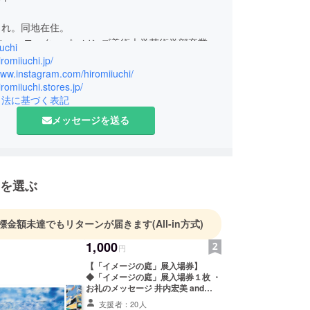
まれ。同地在住。
、ニューヨーク・パーソンズ美術大学芸術学部卒業。
uchi
003年から作品を発表し、アーティスト活動を開
iromiiuchi.jp/
住をへて2021に再び拠点を香川県に移す。密教と
www.instagram.com/hiromiiuchi/
iromiiuchi.stores.jp/
に根ざし、普遍的な美を探求する、多様で独特な絵
引法に基づく表記
制作し、国内外で発表している。
メッセージを送る
示に、塗り絵の肖像画を制作し、108枚の煩悩を
塗り絵プロジェクト」(2007)、ロールシャッハ法
識的コントロールを手放して描いた4.5mの「無意
を展示した「Burrow/Release」(2008)、抽象的
を選ぶ
景をシークエンスで表現したシリーズと、ストライ
ニマル絵画を発表した「BABYFACE PLANET」
標金額未達でもリターンが届きます
(All-in方式)
、2022年にKADOKAWAより出版されたyuji著「運命を
の処方箋」の挿絵を担当し、その原画等を展示した
1,000
円
える石の処方箋」原画展(2023)などがある。
【「イメージの庭」展入場券】
◆「イメージの庭」展入場券１枚 ・
お礼のメッセージ 井内宏美 and
MEGIHOUSE shin project 音ととも
支援者：20人
に在る美術展「イメージの庭」 入場