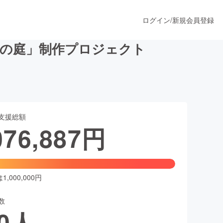
ログイン
/
新規会員登録
ジの庭」制作プロジェクト
うすぐ公開されます
支援総額
プロダクト
076,887
円
ファッション
スポーツ
,000,000円
数
ア
ソーシャルグッド
0
人