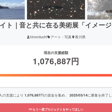
イト｜音と共に在る美術展「イメー
hiromiiuchi
アート・写真
香川県
現在の支援総額
1,076,887
円
人の支援により
1,076,887
円の資金を集め、
2025/03/14
に募集を終了し
もう一度プロジェクトをやってほしい