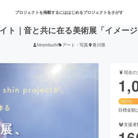
プロジェクトを掲載するには
はじめる
プロジェクトをさがす
イト｜音と共に在る美術展「イメー
hiromiiuchi
アート・写真
香川県
注目のリターン
注目の新着プロジェクト
募集終了が近いプロジェクト
も
現在の
音楽
舞台・パフォーマンス
1,
ゲーム・サービス開発
フード・飲食店
107%
書籍・雑誌出版
アニメ・漫画
目標金額は1
支援者
チャレンジ
ビューティー・ヘルスケ
16