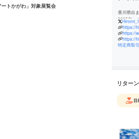
アートかがわ」対象展覧会
香川県出
2005年
Hiromi_I
在学中の2
https://h
始。東京在
https://
https://h
禅の思想
特定商取
画作品を
代表的な展
描き出す「
を模して意
識の肖像画」
リターン
な心象風
プによるミ
目
(2015)
変える石
「運命を変