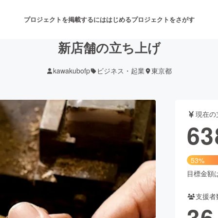
プロジェクトを掲載するには
はじめる
プロジェクトをさがす
新店舗の立ち上げ
kawakubofp
ビジネス・起業
東京都
注目のリターン
注目の新着プロジェクト
募集終了が近いプロジェクト
も
現在の
音楽
舞台・パフォーマンス
63
ゲーム・サービス開発
フード・飲食店
53%
書籍・雑誌出版
アニメ・漫画
目標金額は1
支援者
チャレンジ
ビューティー・ヘルスケ
36