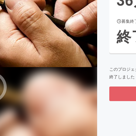
募集終
CAMPFIRE for Social Good
CAMPFIRE Creation
終
CAMPFIREふるさと納税
machi-ya
コミュニティ
このプロジェ
終了しました