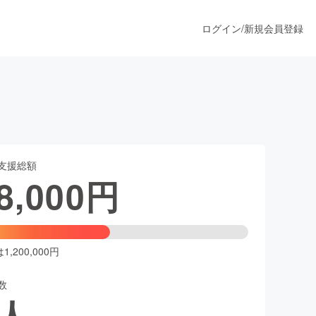
ログイン
/
新規会員登録
うすぐ公開されます
支援総額
プロダクト
8,000
円
ファッション
スポーツ
,200,000円
数
ア
ソーシャルグッド
人