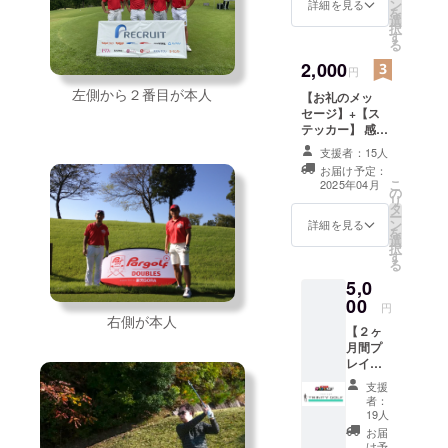
ルフの
日本のゴル
対象）
ン
詳細を見る
を
全ての
でラウ
選
フ市場が、
択
サービ
ンド頂
す
る
世界有数の
スをご
けま
利用頂
2,000
す。 ＊
ゴルフ場環
円
けます
提携
境がありな
左側から２番目が本人
【お礼のメッ
＊プレ
コース
がら、団塊
セージ】+【ス
イフィ
全てご
テッカー】 感謝
無料
利用の
世代をピー
の気持ちを込め
（土日
対象で
支援者：15人
クとしたプ
て、お礼のメッ
祝も対
す。 ＊
お届け予定：
セージをお送り
象） ＊
レイヤーの
リター
こ
2025年04月
の
します。 ステッ
提携
ンはお
高齢化とい
リ
タ
カーサイズ：
コース
１人様
ー
う大きな課
ン
5cm＊20cm
全てご
詳細を見る
１回の
を
選
利用可
み利用
題に直面し
択
す
能 ＊ご
が可能
る
ている事を
予約制
です
5,0
知りまし
限はあ
（複数
00
りませ
購入さ
円
た。大好き
右側が本人
ん。期
れても
【２ヶ
なゴルフの
間中何
同じ方
月間プ
度でも
業界になん
が２回
レイ
ご利用
以上利
とか貢献し
フィ無
頂けま
用する
支援
料＊ラ
たい。たと
す。 ＊
者：
事はで
ウンド
19人
お一人
きませ
え微力で
し放題
でお申
お届
ん。）
も、これま
コー
け予