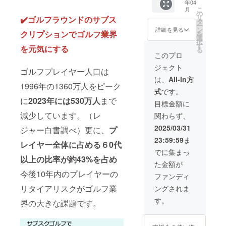
年04
文のリ
コース
＊10人
月２０
日
こ
月
ンクか
全てご
分：
日
の
（木）
リ
✔️ゴルフラウンドのサブス
らご確
利用可
200,000
（日）
タ
・４
ー
認下さ
能 ＊ご
円】 1
・５
ン
月２０
詳細を見る
クリプションでゴルフ業界
を
い ＊リ
予約制
年間ト
月１日
選
日
択
ターン
限はあ
リニ
（木）
す
（日）
を元気にする
る
の利用
りませ
ティゴ
・５
このプロ
開始日
ん。期
ルフの
月１日
ジェクト
を以下
間中何
全ての
（木）
ゴルフプレイヤー人口は
から選
度でも
サービ
は、
All-In方
択して
ご利用
スをご
1996年の1360万人をピーク
式
です。
備考欄
頂けま
利用頂
に
2023年には530万人
まで
にご記
す。 ＊
けます
目標金額に
入下さ
5名まで
＊プレ
減少しています。（レ
関わらず、
い。
ご登録
イフィ
・４
頂けま
無料
2025/03/31
ジャー白書調べ）更に、
プ
月１０
す。
（土日
23:59:59
ま
日
（記名
祝も対
レイヤー全体に占める６0代
（木）
式） ＊
象） ＊
でに集まっ
・４
プレイ
提携
以上の比率が約43%を占め
た金額が
月２０
フィ無
コース
今後10年内のプレイヤーの
日
料適用
全てご
ファンディ
（日）
は１組
利用可
リタイアリスクがゴルフ業
ングされま
・５
につき1
能 ＊ご
月１日
名様の
予約制
す。
界の大きな課題です。
（木）
みとな
限はあ
りま
りませ
す。 ＊
ん。期