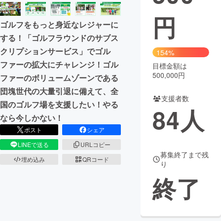
円
まちづくり・地域活性化
ゴルフをもっと身近なレジャーに
する！「ゴルフラウンドのサブス
CAMPFIRE for Social Good
CAMPFIRE Creation
クリプションサービス」でゴル
154%
CAMPFIREふるさと納税
machi-ya
コミュニティ
ファーの拡大にチャレンジ！ゴル
目標金額は
500,000円
ファーのボリュームゾーンである
団塊世代の大量引退に備えて、全
支援者数
国のゴルフ場を支援したい！やる
84
人
なら今しかない！
ポスト
シェア
LINEで送る
URLコピー
募集終了まで残
埋め込み
QRコード
り
終了