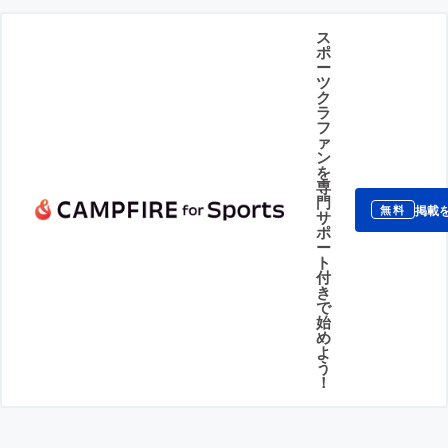
ス
ポ
ー
ツ
ク
ラ
フ
ァ
ン
を
専
門
掲載
無料
サ
ポ
ー
ト
付
き
で
始
め
よ
う
！