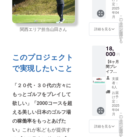
し込み
＊本リ
ス：
定：
でエンター
コース
ターン
5,000
2025
を組み
購入に
テイメント
年04
円】
合わせ
は会員
こ
月
２ヶ月
業界で培っ
の
てのご
規約・
リ
間トリ
タ
利用は
た経験を活
利用規
ー
ニティ
ン
関西エリア担当山田さん
詳細を見る
できま
定への
を
かして、ゴ
ゴルフ
選
せん
同意が
択
の全て
ルフ業界の
す
必要で
る
のサー
例）３
す。お
力になりた
18,
ビスを
口ご購
申し込
い。そんな
ご利用
000
入頂い
円
このプロジェクト
み前に
頂けま
思いから今
てもご
必ず本
【6ヶ月
す ＊プ
利用で
文のリ
回のプロ
で実現したいこと
間プレ
レイ
きるの
ンクか
イフィ
フィ無
ジェクトを
はお一
らご確
無料＊
料（土
人さま
支援
立ち上げさ
認下さ
ラウン
日祝も
者：
１ヶ月
い
「２０代・３０代の方々に
せて頂きま
ドし放
対象）
6人
までと
題コー
＊提携
した。
お届
なりま
もっとゴルフをプレイして
ス：
コース
け予
す ＊本
18,000
全てご
定：
欲しい」
「2000コースを超
リター
円】
2025
利用可
ン購入
年04
6ヶ月間
能 ＊ご
える美しい日本のゴルフ場
には会
こ
月
トリニ
予約制
の
員規
リ
の稼働率をもっとあげた
ティゴ
限はあ
タ
約・利
ー
ルフの
りませ
ン
詳細を見る
用規定
を
い」
これが私どもが提供す
全ての
ん。期
選
への同
択
サービ
間中何
す