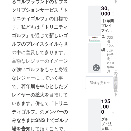
意が必
る
ゴルフラウンドのサブス
る
スをご
度でも
要で
30,
利用頂
ご利用
クリプションサービス「ト
す。お
けます
000
頂けま
円
申し込
＊プレ
す。 ＊
リニティゴルフ」
の目標で
み前に
【1年間
イフィ
お一人
必ず 本
プレイ
無料
す。私どもは
「トリニティ
でお申
文のリ
フィ無
（土日
し込み
ンクか
ゴルフ」
を通じて
新しいゴ
料＊ラ
祝も対
コース
支援
らご確
ウンド
象） ＊
を組み
者：
認下さ
ルフのプレイスタイル
を世
し放題
提携
合わせ
15人
い ＊リ
コー
コース
てのご
お届
の中に普及して参ります。
ターン
ス：
全てご
利用は
け予
の利用
30,000
利用可
定：
できま
高額なレジャーのイメージ
開始日
円】 1
2025
能 ＊ご
せん
を以下
年04
年間ト
予約制
が強いゴルフをもっと身近
から選
こ
月
リニ
限はあ
の
例）３
択して
リ
ティゴ
なレジャーにしていく事
りませ
タ
口ご購
備考欄
ー
ルフの
ん。期
ン
入頂い
詳細を見る
にご記
を
で、
若年層を中心としたプ
全ての
間中何
選
てもご
入下さ
択
サービ
度でも
す
利用で
い。
レイヤーの拡大を
目指して
る
スをご
ご利用
きるの
・４
125
利用頂
頂けま
はお一
いきます。併せて「
トリニ
月１０
けます
,00
す。 ＊
人さま
日
＊プレ
本リ
0
2ヶ月ま
ティゴルフ」
の
メンバーの
円
（木）
イフィ
ターン
でとな
・４
無料
グルー
みなさまにSNS上でゴルフ
購入に
ります
月２０
（土日
プ・法
は会員
＊本リ
日
場を告知
して頂くことで、
祝も対
人様向
規約・
ターン