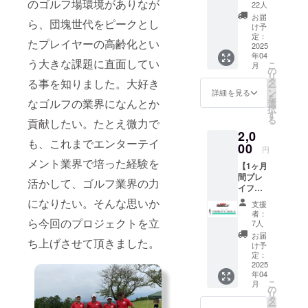
ド：
のゴルフ場環境がありなが
22人
ビーに魂を
1,000
お届
燃やして参
ら、団塊世代をピークとし
円】 ＊
け予
１回だ
定：
りました。
たプレイヤーの高齢化とい
けトリ
2025
40才を過ぎ
年04
ニティ
う大きな課題に直面してい
こ
月
た頃から
ゴルフ
の
リ
のサー
タ
る事を知りました。大好き
は、もっぱ
ー
ビスを
ン
詳細を見る
らゴルフに
を
ご利用
なゴルフの業界になんとか
選
択
頂けま
はまり、会
す
る
貢献したい。たとえ微力で
す。 ＊
社の仲間を
2,0
有効期
も、これまでエンターテイ
集めて色々
間：
00
円
2025年
な大会に参
メント業界で培った経験を
【1ヶ月
4月2
加し、目標
間プレ
日〜
活かして、ゴルフ業界の力
イフィ
に向かう充
2025年
無料＊
7月31日
になりたい。そんな思いか
実感を体感
支援
ラウン
のラウ
者：
してきまし
ドし放
ら今回のプロジェクトを立
ンドに
7人
題コー
ご利用
た。そんな
お届
ち上げさせて頂きました。
ス：
頂けま
け予
ところから
2,000
す。 ＊
定：
興味が深
円】
2025
プレイ
年04
1ヶ月間
フィ無
まったゴル
こ
月
トリニ
料（土
の
フですが、
リ
ティゴ
日祝も
タ
ー