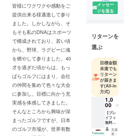
メッセー
皆様にワクワクや感動をご
く某大手洋
ジを送る
画会社で勤
提供出来る様邁進して参り
務し、映画
ました。しかしながら、そ
というコン
もそも私のDNAはスポーツ
テンツを通
リターンを
じて世の中
で構成されており、若い頃
の皆様にワ
選ぶ
から、野球、ラグビーに魂
クワクや感
を燃やして参りました。40
動をご提供
目標金額
出来る様邁
才を過ぎた頃からは、もっ
未達でも
進して参り
リターン
ぱらゴルフにはまり、会社
ました。し
が届きま
の仲間を集めて色々な大会
す
(All-in
かしなが
方式)
ら、そもそ
に参加し、目標に向かう充
1,0
も私のDNA
実感を体感してきました。
00
はスポーツ
円
そんなところから興味が深
で構成され
【プレ
イフィ
ており、若
まったゴルフですが、日本
無料で
い頃から、
１回ラ
のゴルフ市場が、世界有数
支援
ウン
野球、ラグ
者：