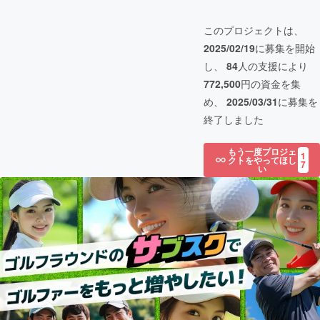
このプロジェクトは、
2025/02/19
に募集を開始
し、
84
人の支援により
772,500
円の資金を集
め、
2025/03/31
に募集を
終了しました
もう一度プロジェ
1
クトをやってほし
7
い