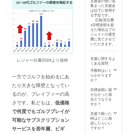
支援金の使い道
本リ
間中何
集まった支援金
ターン
度でも
は以下に使用す
購入に
ご利用
る予定です。
は会員
頂けま
広報/宣伝費
規約・
す。 ＊
※目標金額を超
利用規
10名ま
えた場合はプロ
定への
でご登
ジェクトの運営
同意が
録頂け
費に充てさせて
必要で
ます。
いただきます。
す。お
（記名
申し込
式） ＊
み前に
プレイ
支援に関するよ
必ず本
フィ無
レジャー白書2024より抜粋
くある質問
文のリ
料適用
ンクか
は１組
手数料はいく
らご確
につき1
らかかります
一方でゴルフを始めるにあ
認下さ
名様の
か？
い ＊リ
みとな
たり大きな障壁となってい
ターン
りま
目標金額に届
の利用
す。 ＊
るのが、プレイフィーの高
かなかった場
開始日
本リ
合どうなりま
さです。私どもは、
低価格
を以下
ターン
すか？
から選
購入に
で何度でもゴルフプレイが
択して
は会員
支援で困った
備考欄
規約・
時はどこに相
可能なサブスクリプション
にご記
利用規
談したらいい
入下さ
定への
ですか？
サービスを若年層、ビギ
い。
同意が