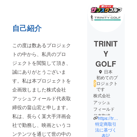
自己紹介
TRINIT
この度は数あるプロジェク
Y
トの中から、私共のプロ
GOLF
ジェクトを閲覧して頂き、
誠にありがとうございま
日本
初めてのプ
す。私は本プロジェクトを
ロジェクト
企画致しました株式会社
です
株式会社
アッシュフィールド代表取
アッシュ
締役の畠山宏と申します。
フィールド
私は、長らく某大手洋画会
代表取締役
https://trinity-golf.com/trinity_golf_lp/
の畠山宏と
特定商取引
社で勤務し、映画というコ
申します。
法に基づく
ンテンツを通じて世の中の
表記
私は、長ら