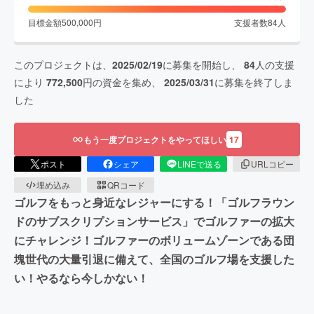
目標金額
500,000
円
支援者数
84
人
このプロジェクトは、
2025/02/19
に募集を開始し、
84
人の支援
により
772,500
円の資金を集め、
2025/03/31
に募集を終了しま
した
もう一度プロジェクトをやってほしい
17
ポスト
シェア
LINEで送る
URLコピー
埋め込み
QRコード
ゴルフをもっと身近なレジャーにする！「ゴルフラウン
ドのサブスクリプションサービス」でゴルファーの拡大
にチャレンジ！ゴルファーのボリュームゾーンである団
塊世代の大量引退に備えて、全国のゴルフ場を支援した
い！やるなら今しかない！