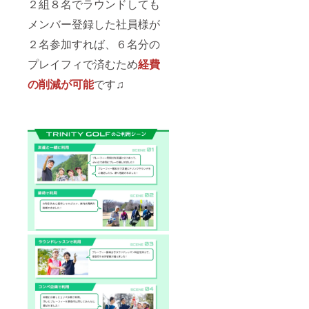
２組８名でラウンドしても
メンバー登録した社員様が
２名参加すれば、６名分の
プレイフィで済むため
経費
の削減
が可能
です♫