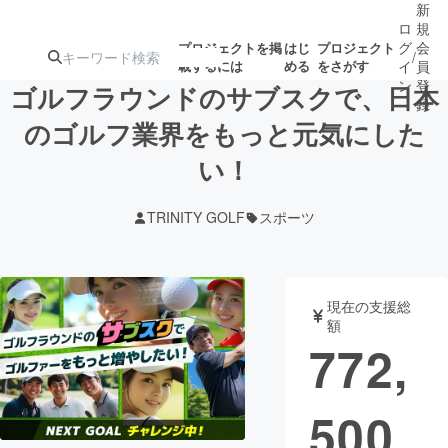
新
ロ
規
グ
会
プロジェクトを掲
はじ
プロジェクト
/
載するには
める
をさがす
イ
員
ン
登
ゴルフラウンドのサブスクで、日本
録
のゴルフ業界をもっと元気にした
い！
人気のプロ
注目のリ
注目の新着プロ
募集終了が近いプ
もうすぐ公開
ジェクト
ターン
ジェクト
ロジェクト
されます
TRINITY GOLF
スポーツ
アート・写真
音楽
現在の支援総
テクノロジー・ガジェット
ゲーム・サ
額
772,
映像・映画
書籍・雑誌
500
ビジネス・起業
チャレンジ