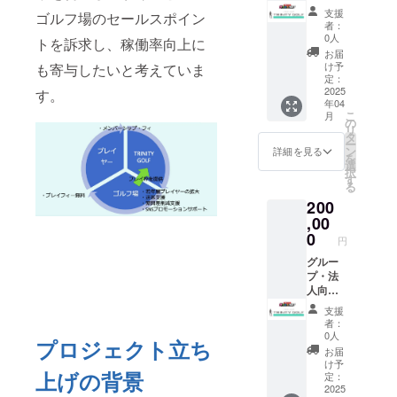
（日）
象） ＊
け 【1
利用規
購入に
支援
・５
ゴルフ場のセールスポイン
提携
年間プ
定への
は会員
者：
月１日
コース
レイ
同意が
規約・
0人
トを訴求し、稼働率向上に
（木）
全てご
フィ無
必要で
利用規
お届
利用可
料＊ラ
す。お
定への
け予
も寄与したいと考えていま
能 ＊ご
ウンド
申し込
定：
同意が
予約制
し放題
2025
み前に
す。
必要で
年04
限はあ
コース
必ず本
す。お
こ
月
りませ
＊5人
文のリ
の
申し込
リ
ん。期
分：
ンクか
タ
み前に
ー
間中何
150,000
らご確
ン
必ず 本
詳細を見る
を
度でも
円】 1
認下さ
選
文のリ
択
ご利用
年間ト
い ＊リ
す
ンクか
る
頂けま
リニ
ターン
らご確
200
す。 ＊
ティゴ
の利用
認下さ
本リ
ルフの
,00
開始日
い ＊リ
ターン
全ての
を以下
0
ターン
円
購入に
サービ
から選
の利用
は会員
スをご
グルー
択して
開始日
規約・
利用頂
プ・法
備考欄
を以下
利用規
けます
人向け
にご記
から選
定への
＊プレ
【1年間
入下さ
択して
支援
同意が
イフィ
プレイ
い。
備考欄
者：
必要で
無料
フィ無
・４
にご記
0人
プロジェクト立ち
す。お
（土日
料＊ラ
月１０
入下さ
お届
申し込
祝も対
ウンド
日
い。
け予
上げの背景
み前に
象） ＊
し放題
（木）
定：
・４
必ず本
提携
コース
2025
・４
月１０