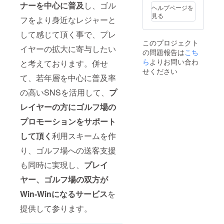
・４
必要で
ナーを中心に普及
し、ゴル
ヘルプページを
月１０
す。お
見る
フをより身近なレジャーと
日
申し込
（木）
み前に
して感じて頂く事で、プレ
・４
必ず本
このプロジェクト
月２０
文のリ
イヤーの拡大に寄与したい
の問題報告は
日
ンクか
こち
（日）
らご確
ら
よりお問い合わ
と考えております。併せ
・５
認下さ
せください
月１日
い ＊リ
て、若年層を中心に普及率
（木）
ターン
の高いSNSを活用して、
プ
の利用
開始日
レイヤーの方にゴルフ場の
を以下
から選
プロモーションをサポート
択して
備考欄
して頂く
利用スキームを作
にご記
入下さ
り、ゴルフ場への送客支援
い。
・４
も同時に実現し、
プレイ
月１０
ヤー、ゴルフ場の双方が
日
（木）
Win-Winになるサービス
を
・４
月２０
提供して参ります。
日
（日）