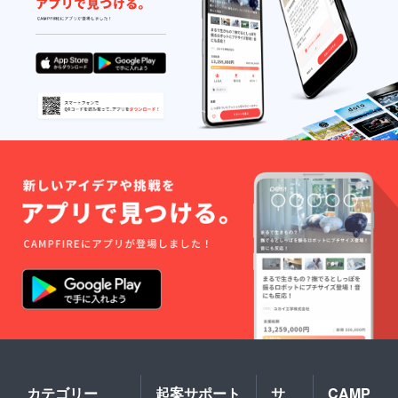
留学経験を活
かした話題や空
間づくりで、心
もリフレッシュ
できる時間に。
単なる技術だけ
でなく「日常が
楽しくなるヘア
スタイルと時
間」を提供でき
ます。
カテゴリー
起案サポート
サ
CAMP