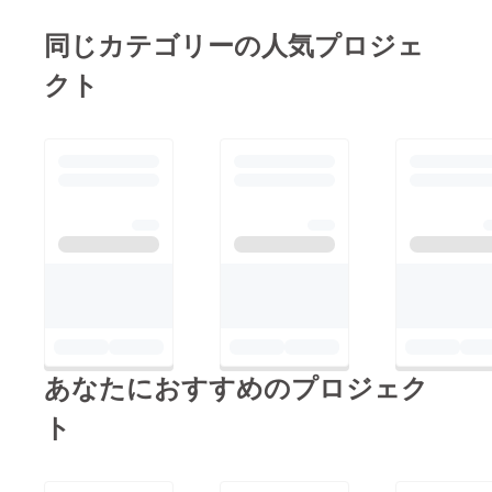
について詳しく知りた
私は以下のこと
同じカテゴリーの人気プロジェ
いです！集めた資金は
を考えていま
プロジェクトの重要な
クト
す。
ステップに使われる予
【イギリスカッ
定だと読みましたが、
ト留学が与える
このプロジェクトが完
お客様への影
全に実現された場合、
響】
どのような変化が人々
1. 最新トレンド
の生活に訪れると思い
の提供
ますか？詳細をお話し
世界最先端の
できることを楽しみに
技術やデザイン
しています！もしよろ
を取り入れた、
しければ、私のプロ
垢抜けたスタイ
フィールに記載されて
ルが手に入る。
あなたにおすすめのプロジェク
いるメールアドレス
2. 似合わせ力の
か、メッセージでご連
ト
向上
絡いただけるとありが
骨格・髪質・
たいです。もしかした
ライフスタイル