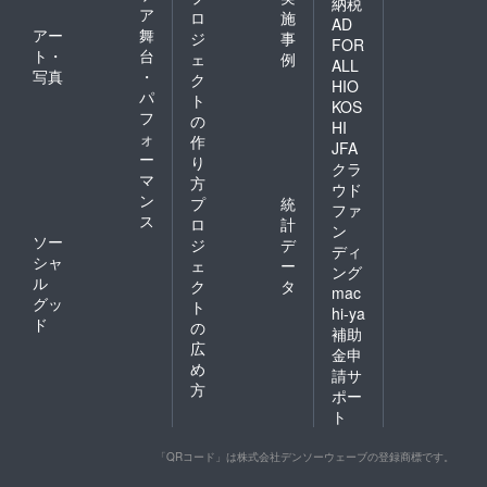
納税
ア
ロ
施
AD
アー
舞
ジ
事
FOR
ト・
台
ェ
例
ALL
写真
・
ク
HIO
パ
ト
KOS
フ
の
HI
ォ
作
JFA
ー
り
クラ
マ
方
ウド
ン
プ
統
ファ
ス
ロ
計
ン
ソー
ジ
デ
ディ
シャ
ェ
ー
ング
ル
ク
タ
mac
グッ
ト
hi-ya
ド
の
補助
広
金申
め
請サ
方
ポー
ト
「QRコード」は株式会社デンソーウェーブの登録商標です。