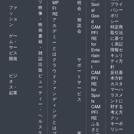
ツ
MP
明
プライ
Soci
ファ
映
FI
会
バシー
al
ッ
像
RE
・
ポリ
Goo
ショ
・
ア
相
シー
d
ン
映
カ
談
特定商
CAM
画
デ
会
取引法
PFI
ゲー
書
ミ
に基づ
RE
ム・
籍
ー
く表記
for
サー
・
と
情報セ
Ente
ビス
雑
は
キュリ
rtain
開発
誌
ク
サ
ティ方
men
出
ラ
ポ
針
t
版
ウ
ー
反社基
CAM
ビジ
ビ
ド
ト
本方針
PFI
ネ
ュ
フ
サ
カスタ
RE
ス・
ー
ァ
ー
マーハ
for
起業
テ
ン
ビ
ラスメ
Spor
ィ
デ
ス
ントに
ts
ー
ィ
対する
CAM
・
ン
考え方
PFI
ヘ
グ
クッ
RE
ル
と
キーポ
ふる
ス
は
リシー
さと
ケ
プ
実