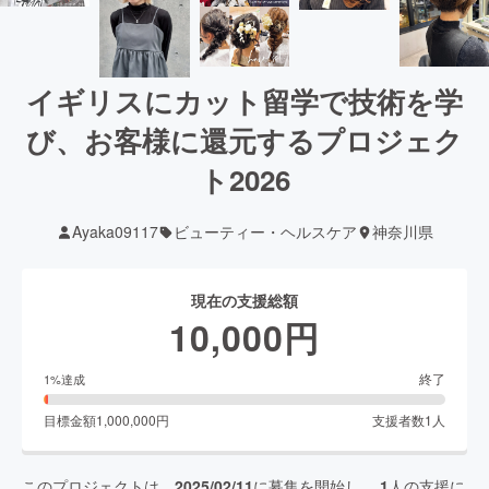
イギリスにカット留学で技術を学
び、お客様に還元するプロジェク
ト2026
Ayaka09117
ビューティー・ヘルスケア
神奈川県
現在の支援総額
10,000
円
終了
1
%達成
目標金額
1,000,000
円
支援者数
1
人
このプロジェクトは、
2025/02/11
に募集を開始し、
1
人の支援に