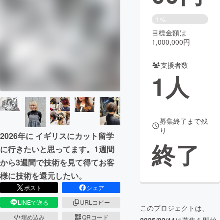
まちづくり・地域活性化
1%
目標金額は
1,000,000円
CAMPFIRE for Social Good
CAMPFIRE Creation
CAMPFIREふるさと納税
machi-ya
コミュニティ
支援者数
1
人
募集終了まで残
り
2026年に イギリスにカット留学
終了
に行きたいと思ってます。1週間
から3週間で技術を見て得てお客
様に技術を還元したい。
ポスト
シェア
LINEで送る
URLコピー
このプロジェクトは、
埋め込み
QRコード