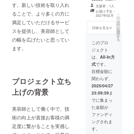
す！ ◉2027年２
渋谷区恵比寿西
す。新しい技術を取り入れ
月より一年間
支援者：1人
１－９－７ グ
2028年の2月末
お届け予定：
ることで、より多くの方に
ランベル恵比寿
まで
こ
2027年02月
の
西５Ｆ チケット
リ
満足していただけるサービ
タ
は恵比寿のお店
ー
ン
でのお買い物の
詳細を見る
を
スを提供し、美容師として
選
際にご利用いた
択
す
だけます。 ・ご
の幅を広げたいと思ってい
る
提供方法：＠
このプロ
218skmau 公式
ます。
ジェクト
LINE こちらか
ら 配布しま
は、
All-In方
す！ ◉2027年２
式
です。
月より一年間
2028年の2月末
目標金額に
まで
関わらず、
プロジェクト立ち
2025/04/27
上げの背景
23:59:59
ま
でに集まっ
た金額が
美容師として働く中で、技
ファンディ
術の向上が直接お客様の満
ングされま
足度に繋がることを実感し
す。