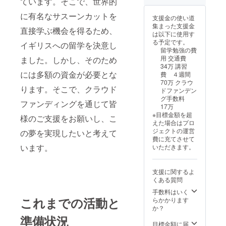
ています。そこで、世界的
に有名なサスーンカットを
支援金の使い道
集まった支援金
直接学ぶ機会を得るため、
は以下に使用す
る予定です。
イギリスへの留学を決意し
留学勉強の費
用 交通費
ました。しかし、そのため
34万 講習
には多額の資金が必要とな
費 ４週間
70万 クラウ
ります。そこで、クラウド
ドファンデン
グ手数料
ファンディングを通じて皆
17万
※目標金額を超
様のご支援をお願いし、こ
えた場合はプロ
ジェクトの運営
の夢を実現したいと考えて
費に充てさせて
います。
いただきます。
支援に関するよ
くある質問
手数料はいく
これまでの活動と
らかかります
か？
準備状況
目標金額に届