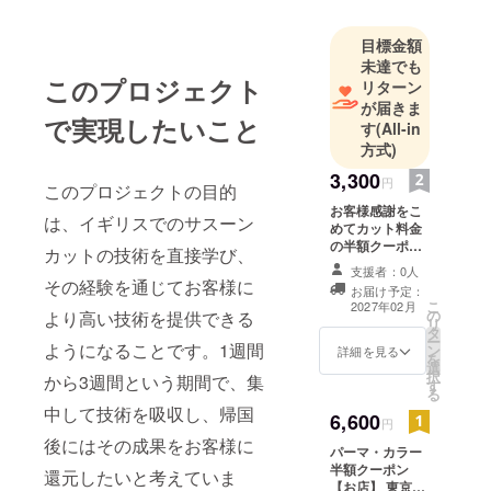
目標金額
未達でも
このプロジェクト
リターン
が届きま
で実現したいこと
す
(All-in
方式)
3,300
円
このプロジェクトの目的
お客様感謝をこ
は、イギリスでのサスーン
めてカット料金
の半額クーポン
カットの技術を直接学び、
券 【お店】 東京
支援者：0人
都渋谷区恵比寿
その経験を通じてお客様に
お届け予定：
西１－９－７
こ
2027年02月
の
より高い技術を提供できる
グランベル恵比
リ
タ
寿西５Ｆ チケッ
ー
ようになることです。1週間
ン
トは恵比寿のお
詳細を見る
を
選
店でのお買い物
択
から3週間という期間で、集
す
の際にご利用い
る
ただけます。 ・
中して技術を吸収し、帰国
6,600
ご提供方法：＠
円
218skmau 公式
後にはその成果をお客様に
パーマ・カラー
LINE こちらか
半額クーポン
ら 配布しま
還元したいと考えていま
【お店】 東京都