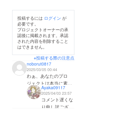
とまずは腕試し勉強頑
張ります。今年中に履
投稿するには
ログイン
が
歴書にまず書けるよう
必要です。
に頑張ります。
プロジェクトオーナーの承
認後に掲載されます。承認
された内容を削除すること
はできません。
※投稿する際の注意点
noborut0817
2025/03/05 00:44
わぁ、あなたのプロ
ジェクトは本当に素晴
Ayaka09117
らしいですね！正直に
2025/04/03 23:57
言うと、あなたのアイ
コメント遅くな
デアにとても興味を持
り申し訳ござい
ちましたし、それには
ません。
大きな可能性があると
温かいお言葉あ
感じています。もっと
りがとうござい
あなたのプロジェクト
ます！