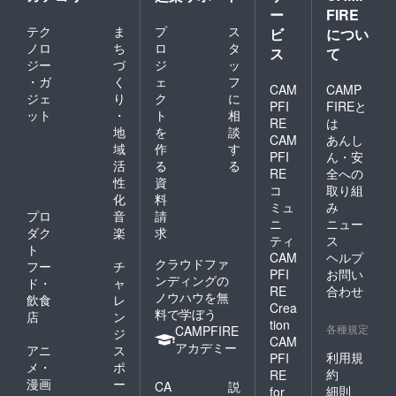
ー
FIRE
テク
ま
プ
ス
ビ
につい
ノロ
ち
ロ
タ
ス
て
ジー
づ
ジ
ッ
・ガ
く
ェ
フ
CAM
CAMP
ジェ
り
ク
に
PFI
FIREと
ット
・
ト
相
RE
は
地
を
談
CAM
あんし
域
作
す
PFI
ん・安
活
る
る
RE
全への
性
資
コ
取り組
化
料
ミュ
み
プロ
音
請
ニ
ニュー
ダク
楽
求
ティ
ス
ト
CAM
ヘルプ
クラウドファ
フー
チ
PFI
お問い
ンディングの
ド・
ャ
RE
合わせ
ノウハウを無
飲食
レ
Crea
料で学ぼう
店
ン
tion
各種規定
CAMPFIRE
ジ
CAM
アカデミー
アニ
ス
利用規
PFI
メ・
ポ
約
RE
漫画
ー
CA
説
細則
for