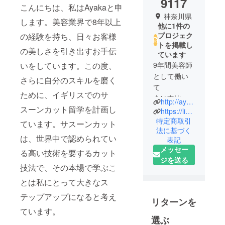
9117
こんにちは、私はAyakaと申
神奈川県
します。美容業界で8年以上
他に1件の
プロジェク
の経験を持ち、日々お客様
トを掲載し
の美しさを引き出すお手伝
ています
いをしています。この度、
9年間美容師
として働い
さらに自分のスキルを磨く
て
ために、イギリスでのサ
今は恵比寿
http://ayaka-beautyblog.com/
スーンカット留学を計画し
と神奈川の
https://lin.ee/KyGCNZW
上大岡とい
特定商取引
ています。サスーンカット
法に基づく
う場所で
は、世界中で認められてい
表記
フリーラン
メッセー
る高い技術を要するカット
スの美容師
ジを送る
として働い
技法で、その本場で学ぶこ
ています。
とは私にとって大きなス
テップアップになると考え
リターンを
ています。
選ぶ