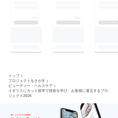
ら、追加のサポートと
に合わせた扱い
して金銭的な支援がで
やすいスタイル
きるかもしれません。
提案が可能。
3. 丁寧なカウン
セリング
一人ひとりの
悩みや希望に寄
り添い、納得の
いくヘアスタイ
ルを実現。
4. センスと美意
識の幅が広がる
トップ
>
海外ならでは
プロジェクトをさがす
>
の感性で、より
ビューティー・ヘルスケア
>
おしゃれで個性
イギリスにカット留学で技術を学び、お客様に還元するプロ
ジェクト2026
的な魅せ方がで
きる。
5. 会話や時間の
価値が高まる