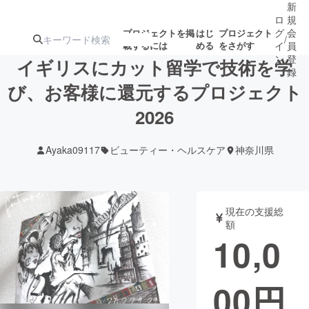
新
ロ
規
グ
会
プロジェクトを掲
はじ
プロジェクト
/
載するには
める
をさがす
イ
員
ン
登
イギリスにカット留学で技術を学
録
び、お客様に還元するプロジェクト
2026
人気のプロ
注目のリ
注目の新着プロ
募集終了が近いプ
もうすぐ公開
ジェクト
ターン
ジェクト
ロジェクト
されます
Ayaka09117
ビューティー・ヘルスケア
神奈川県
アート・写真
音楽
現在の支援総
テクノロジー・ガジェット
ゲーム・サ
額
10,0
映像・映画
書籍・雑誌
00
円
ビジネス・起業
チャレンジ