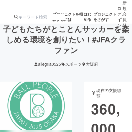
新
ロ
規
グ
会
プロジェクトを掲
はじ
プロジェクト
/
載するには
める
をさがす
イ
員
ン
登
子どもたちがとことんサッカーを楽
録
しめる環境を創りたい！#JFAクラ
ファン
人気のプロ
注目のリ
注目の新着プロ
募集終了が近いプ
もうすぐ公開
ジェクト
ターン
ジェクト
ロジェクト
されます
allegria0525
スポーツ
大阪府
アート・写真
音楽
現在の支援総
テクノロジー・ガジェット
ゲーム・サ
額
360,
映像・映画
書籍・雑誌
000
ビジネス・起業
チャレンジ