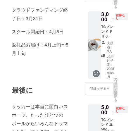
選
択
る限り
ます！
す
る
掲載 ・
Ball
クラウドファンディング終
3,0
注意事
People
在庫な
了日：3月31日
項：ロ
代表の
00
し
円
ゴやバ
浜より
TCブレ
ナーな
ZOOM
スクール開始日：4月8日
ンド ド
どの画
で直接
リップ
像の受
御礼お
３パッ
け渡し
伝えし
支援
返礼品お届け：4月上旬〜5
ク。
につい
ます。
者：
Ball
ては、
またそ
3人
月上旬
People
プロ
の後は
お届
サッ
ジェク
お時間
け予
カース
ト終了
可能で
定：
クール
2025
後にお
あれ
年04
パート
送りす
ば、1時
こ
月
ナーの
るメー
間程度
の
リ
Tenohir
ルをご
楽しく
タ
ー
aCoffee
最後に
確認く
一緒に
ン
詳細を見る
を
さんよ
ださ
お話し
選
択
りご提
い。
ましょ
す
る
供いた
う！ 有
サッカーは本当に面白いス
5,0
だきま
効期
在庫な
したド
00
限：
し
円
ポーツ。たったひとつの
リップ
2025年
TCブレ
コー
5月から
ボールからいろんなドラマ
ンド 豆
ヒー３
2025年
50g。
パック
12月末