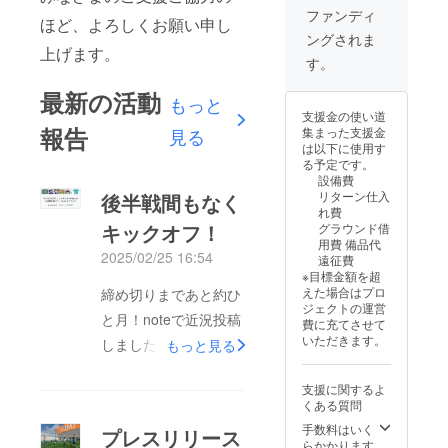
りさせ
ファンディ
ほど、よろしくお願い申し
ていた
ングされま
だきま
上げます。
す。
す。
最新の活動
もっと
支援金の使い道
報告
集まった支援金
見る
は以下に使用す
る予定です。
設備費
リターン仕入
後半戦間もなく
れ費
キックオフ！
グラウンド借
用費 備品代
2025/02/25 16:54
遠征費
※目標金額を超
えた場合はプロ
締め切りまであと約ひ
ジェクトの運営
と月！noteで近況投稿
費に充てさせて
いただきます。
しましたので、ぜひご
もっと見る
一読くださいませ。
支援に関するよ
「クラウドファンディ
くある質問
ングもうすぐ後半戦」
手数料はいく
プレスリリース
らかかります