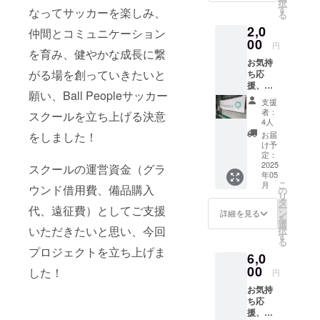
択
ていた
す
なってサッカーを楽しみ、
る
だきま
2,0
す。
仲間とコミュニケーション
00
円
を育み、健やかな成長に繋
お気持
がる場を創っていきたいと
ち応
援、も
願い、Ball Peopleサッカー
うひと
支援
超
者：
スクールを立ち上げる決意
え！！
4人
Ball
お届
をしました！
People
け予
サッ
定：
カース
2025
スクールの運営資金（グラ
年05
クール
こ
月
代表の
ウンド借用費、備品購入
の
リ
浜よ
タ
ー
代、遠征費）としてご支援
り、御
ン
詳細を見る
を
礼メッ
選
いただきたいと思い、今回
択
セージ
す
る
文お送
プロジェクトを立ち上げま
6,0
りさせ
ていた
00
した！
円
だきま
お気持
す。 ※
ち応
このリ
援、さ
ターン