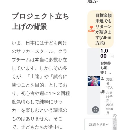
選ぶ
プロジェクト立ち
目標金額
未達でも
上げの背景
リターン
が届きま
す
(All-in
いま、日本には子ども向け
方式)
1,0
のサッカースクール、クラ
00
円
ブチームは本当に多数存在
お気持
しています。しかしその多
ち応
援！
くが、「上達」や「試合に
Ball
支援
People
者：
勝つことを目的」としてお
サッ
17人
カース
り、初心者や週に1〜２回程
お届
クール
け予
代表の
定：
度気晴らしで純粋にサッ
浜よ
2025
年05
カーを楽しむという環境の
り、御
こ
月
礼メッ
の
リ
ものはありません。そこ
セージ
タ
ー
文お送
ン
詳細を見る
で、子どもたちが夢中に
を
りさせ
選