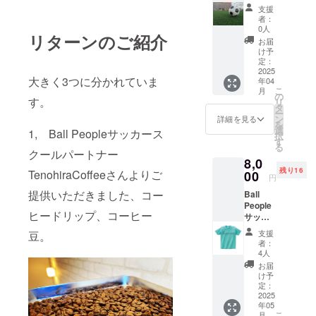
らにも
は1,000
支援
うひと
円のリ
者：
超
ターン
0人
リターンのご紹介
え！！
と同じ
お届
Ball
内容に
け予
People
なりま
定：
サッ
2025
す。
大きく3つに分かれていま
年04
カース
こ
月
クール
の
す。
リ
代表の
タ
ー
浜よ
ン
詳細を見る
を
り、御
選
1, Ball Peopleサッカース
択
礼メッ
す
る
セージ
クールパートナー
8,0
文お送
残り16
りさせ
TenohiraCoffeeさんよりご
00
円
ていた
提供いただきました、コー
Ball
だきま
People
す。 ※
ヒードリップ、コーヒー
サッ
このリ
カース
ターン
支援
豆。
クール
は1,000
者：
オリジ
円のリ
4人
ナルT
ターン
お届
シャツ
と同じ
け予
＋Ball
内容に
定：
People
2025
なりま
年05
サッ
す。
こ
月