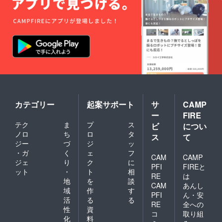
カテゴリー
起案サポート
サ
CAMP
ー
FIRE
テク
ま
プ
ス
ビ
につい
ノロ
ち
ロ
タ
ス
て
ジー
づ
ジ
ッ
・ガ
く
ェ
フ
CAM
CAMP
ジェ
り
ク
に
PFI
FIREと
ット
・
ト
相
RE
は
地
を
談
CAM
あんし
域
作
す
PFI
ん・安
活
る
る
RE
全への
性
資
コ
取り組
化
料