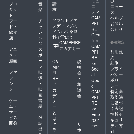
ミュ
み
プロ
音
請
ニ
ニュー
ダク
楽
求
ティ
ス
ト
CAM
ヘルプ
クラウドファ
フー
チ
PFI
お問い
ンディングの
ド・
ャ
RE
合わせ
ノウハウを無
飲食
レ
Crea
料で学ぼう
店
ン
tion
各種規定
CAMPFIRE
ジ
CAM
アカデミー
アニ
ス
利用規
PFI
メ・
ポ
約
RE
漫画
ー
CA
説
細則
for
ツ
MP
明
プライ
Soci
ファ
映
FI
会
バシー
al
ッ
像
RE
・
ポリ
Goo
ショ
・
ア
相
シー
d
ン
映
カ
談
特定商
CAM
画
デ
会
取引法
PFI
ゲー
書
ミ
に基づ
RE
ム・
籍
ー
く表記
for
サー
・
と
情報セ
Ente
ビス
雑
は
キュリ
rtain
開発
誌
ク
サ
ティ方
men
出
ラ
ポ
針
t