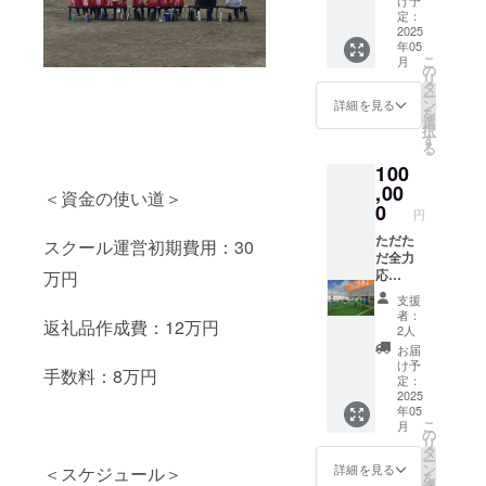
ては、
＋Ball
す。
定：
プロ
People
2025
ジェク
年05
ホーム
ト終了
こ
月
ページ
の
後にお
リ
にバ
タ
送りす
ー
ナー記
ン
るメー
詳細を見る
を
載＋イ
選
ルをご
択
ンスタ#
す
確認く
る
掲載。
ださ
100
ネーム
い。
は法
,00
＜資金の使い道＞
人、個
0
円
人どち
らも可
ただた
スクール運営初期費用：30
能で
だ全力
す。 ・
応
万円
掲載期
援！！
支援
間：
！ 子ど
者：
返礼品作成費：12万円
2025年
もたち
2人
5月1日
の健や
お届
から
かな育
け予
手数料：8万円
Ball
みに貢
定：
People
献した
2025
年05
サッ
いとい
こ
月
カース
う方、
の
リ
クール
ぜひご
タ
ー
事業が
支援お
ン
詳細を見る
＜スケジュール＞
を
存続す
願いし