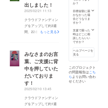
か？
出しました！
2025/02/21 11:13
目標金額に届
かなかった場
合どうなりま
クラウドファンディン
すか？
グをアップして約3週
支援で困った
間、22名の方々に
もっと見る
時はどこに相
￥80,000のご支援をい
談したらいい
ですか？
ただいております。本
当にありがとうござい
ヘルプページを
みなさまのお言
見る
ます。まだまだ目標額
葉、ご支援に背
には足りておりません
このプロジェクト
中を押していた
ので、ぜひ皆さんお力
の問題報告は
こち
かしてください！先
だいておりま
ら
よりお問い合わ
日、＠Press様のお力
せください
す！
を借りて、プレスリ
2025/02/10 13:45
リースを出させていた
クラウドファンディン
だきました。支援額が
グをアップして約1週
増えることはもちろん