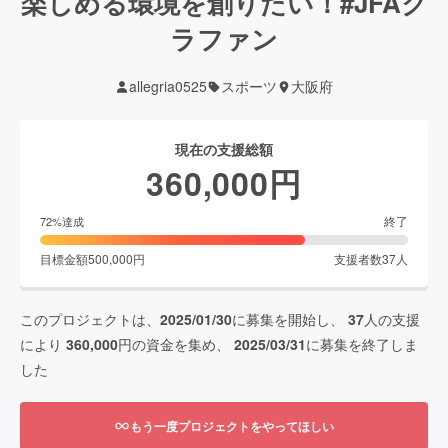
楽しめる環境を創りたい！#JFAク
ラファン
allegria0525
スポーツ
大阪府
現在の支援総額
360,000
円
終了
72
%達成
目標金額
500,000
円
支援者数
37
人
このプロジェクトは、
2025/01/30
に募集を開始し、
37
人の支援
により
360,000
円の資金を集め、
2025/03/31
に募集を終了しま
した
もう一度プロジェクトをやってほしい