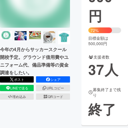
円
まちづくり・地域活性化
CAMPFIRE for Social Good
CAMPFIRE Creation
72%
CAMPFIREふるさと納税
machi-ya
コミュニティ
目標金額は
500,000円
今年の4月からサッカースクール
開校予定。グラウンド借用費やユ
支援者数
37
人
ニフォーム代、備品準備等の資金
調達をしたい。
ポスト
シェア
LINEで送る
URLコピー
募集終了まで残
り
埋め込み
QRコード
終了