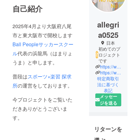
自己紹介
allegri
2025年4月より大阪府八尾
a0525
市と東大阪市で開校します
日本
Ball Peopleサッカースクー
初めてのプ
ル
代表の浜龍馬（はまりょ
ロジェクト
です
うま）と申します。
https://www.instagram.com/ball.people?igsh=OXF2bzUwa2Y5bHV2
https://www.instagram.com/ryoma.hama0525?igsh=MTltdXlsb3d4Y2UzZg==
普段は
スポーツ×楽習 探求
特定商取引
法に基づく
所
の運営をしております。
表記
メッセー
今プロジェクトをご覧いた
ジを送る
だきありがとうございま
す。
リターンを