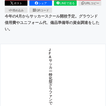
ポスト
シェア
LINEで送る
URLコピー
埋め込み
QRコード
今年の4月からサッカースクール開校予定。グラウンド
借用費やユニフォーム代、備品準備等の資金調達をした
い。
J
F
A
サ
ッ
カ
ー
特
化
型
ク
ラ
フ
ァ
ン
で