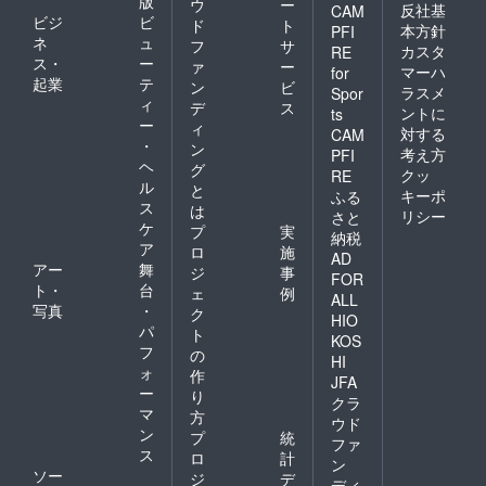
版
ウ
ー
反社基
CAM
ビジ
ビ
ド
ト
本方針
PFI
ネ
ュ
フ
サ
カスタ
RE
ス・
ー
ァ
ー
マーハ
for
起業
テ
ン
ビ
ラスメ
Spor
ィ
デ
ス
ントに
ts
ー
ィ
対する
CAM
・
ン
考え方
PFI
ヘ
グ
クッ
RE
ル
と
キーポ
ふる
ス
は
リシー
さと
ケ
プ
実
納税
ア
ロ
施
AD
アー
舞
ジ
事
FOR
ト・
台
ェ
例
ALL
写真
・
ク
HIO
パ
ト
KOS
フ
の
HI
ォ
作
JFA
ー
り
クラ
マ
方
ウド
ン
プ
統
ファ
ス
ロ
計
ン
ソー
ジ
デ
ディ