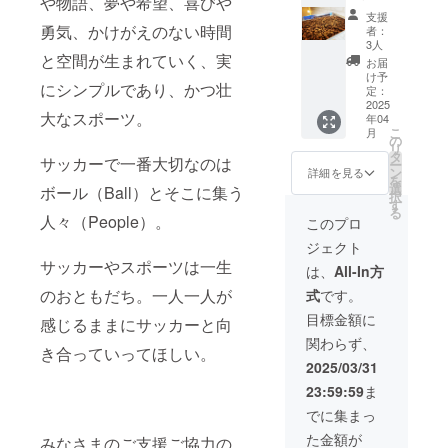
や物語、夢や希望、喜びや
Ball
＋Ball
まで
支援
People
People
勇気、かけがえのない時間
者：
サッ
サッ
3人
カース
と空間が生まれていく、実
カース
お届
クール
クール
け予
にシンプルであり、かつ壮
パート
代表の
定：
ナーの
2025
浜よ
大なスポーツ。
年04
Tenohir
り、御
こ
月
aCoffee
礼メッ
の
リ
さんよ
セージ
タ
サッカーで一番大切なのは
ー
りご提
文お送
ン
詳細を見る
を
供いた
りさせ
選
ボール（Ball）とそこに集う
択
だきま
ていた
す
る
した
だきま
人々（People）。
このプロ
コー
す。
ジェクト
ヒー豆
サッカーやスポーツは一生
50g＋
は、
All-In方
Ball
のおともだち。一人一人が
式
です。
People
サッ
目標金額に
感じるままにサッカーと向
カース
関わらず、
クール
き合っていってほしい。
代表の
2025/03/31
浜よ
23:59:59
ま
り、御
礼メッ
でに集まっ
セージ
た金額が
文お送
みなさまのご支援ご協力の