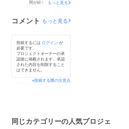
間が経ちました。早々
嬉しいですが、子ども
もっと見る
にご支援いただきまし
たちの心身の育みやス
たみなさん、本当にあ
ポーツを楽しむ環境創
コメント
もっと見る
りがとうございます！
りについて、少しでも
「微力ながら力になり
私の取り組みが広く認
ます・・・！」と言い
知されたら嬉しいなと
投稿するには
ログイン
が
ながら、このように
いうお気持ちです。下
必要です。
SNS拡散ご協力いただ
記プレスリリースの
プロジェクトオーナーの承
認後に掲載されます。承認
ける仲間もいて、大変
URLです。こちらもぜ
された内容を削除すること
心強いです。4月ス
ひ覗いていただければ
はできません。
タートに向けて、まだ
幸いです。
※投稿する際の注意点
まだ走り続けていきま
https://www.atpress.ne
す！
.jp/news/426664
同じカテゴリーの人気プロジェ