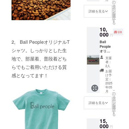
カース
の
リ
クール
タ
ー
代表の
ン
詳細を見る
を
浜よ
選
択
り、御
す
る
礼メッ
10,
セージ
残り3
文お送
000
円
りさせ
2, Ball PeopleオリジナルT
Ball
ていた
People
だきま
シャツ。しっかりとした生
オリジ
す。 普
ナルビ
段着や
支援
地で、部屋着、普段着どち
ブスの
部屋着
者：
背中部
として
2人
らでもご着用いただける質
分に
もご着
お届
ネーム
用いた
感となってます！
け予
記載＋
だける
定：
Ball
2025
限定T
年05
People
シャツ
こ
月
ホーム
です！
の
リ
ページ
※ご希望
タ
ー
にバ
のサイ
ン
詳細を見る
を
ナー記
ズをご
選
択
載＋イ
入力く
す
る
ンスタ#
ださ
15,
掲載。
い。
ネーム
000
（S・M
円