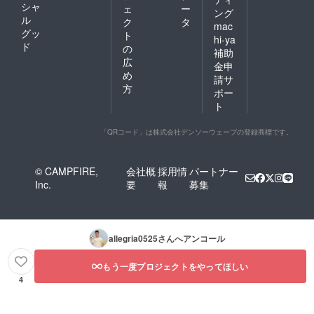
シャ
ェ
ー
ング
ル
ク
タ
mac
グッ
ト
hi-ya
ド
の
補助
広
金申
め
請サ
方
ポー
ト
「QRコード」は株式会社デンソーウェーブの登録商標です。
© CAMPFIRE,
会社概
採用情
パートナー
Inc.
要
報
募集
allegria0525
さんへアンコール
もう一度プロジェクトをやってほしい
4