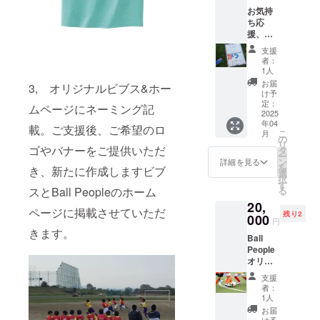
は法
・Lの3
お気持
人、個
種類か
ち応
人どち
らお選
援、最
らも可
びくだ
大
能で
さ
支援
級！！
す。 ・
い。）
者：
Ball
掲載期
1人
People
間：
お届
3, オリジナルビブス&ホー
サッ
2025年
け予
カース
5月1日
定：
ムページにネーミング記
クール
2025
から
年04
代表の
Ball
載。ご支援後、ご希望のロ
こ
月
浜よ
People
の
リ
り、御
ゴやバナーをご提供いただ
サッ
タ
ー
礼メッ
カース
ン
詳細を見る
を
き、新たに作成しますビブ
セージ
クール
選
択
文お送
事業が
す
る
スとBall Peopleのホーム
りさせ
存続す
20,
ていた
る限り
ページに掲載させていただ
残り2
だきま
000
掲載 ・
円
す。 ※
注意事
きます。
Ball
このリ
項：ロ
People
ターン
ゴやバ
オリジ
は1,000
ナーな
ナルビ
円のリ
どの画
支援
ブスの
ターン
像の受
者：
胸部分
と同じ
け渡し
1人
にネー
内容に
につい
お届
ム記載
なりま
け予