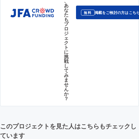
、
あ
な
掲載をご検討の方はこち
無料
た
も
プ
ロ
ジ
ェ
ク
ト
に
挑
戦
し
て
み
ま
せ
ん
か
？
このプロジェクトを見た人はこちらもチェックし
ています