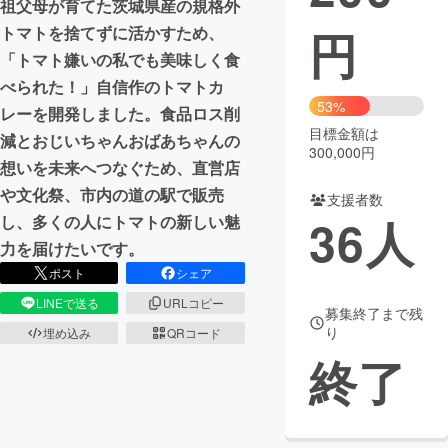
祖父母が育てた茨城県産の規格外
円
トマトを捨てずに活かすため、
まちづくり・地域活性化
「トマト嫌いの私でも美味しく食
べられた！」自信作のトマトカ
CAMPFIRE for Social Good
CAMPFIRE Creation
53%
レーを開発しました。食品ロス削
CAMPFIREふるさと納税
machi-ya
コミュニティ
目標金額は
減とおじいちゃんおばあちゃんの
300,000円
想いを未来へつなぐため、直営店
や文化祭、市内の道の駅で販売
支援者数
36
人
し、多くの人にトマトの新しい魅
力を届けたいです。
ポスト
シェア
LINEで送る
URLコピー
募集終了まで残
り
埋め込み
QRコード
終了