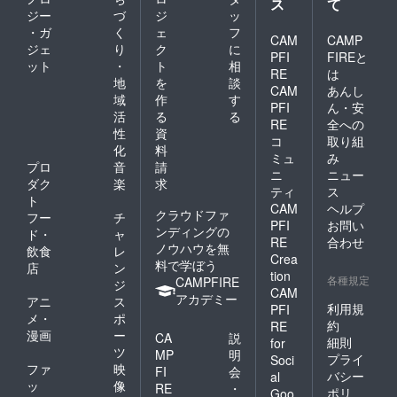
ス
て
ジー
づ
ジ
ッ
・ガ
く
ェ
フ
CAM
CAMP
ジェ
り
ク
に
PFI
FIREと
ット
・
ト
相
RE
は
地
を
談
CAM
あんし
域
作
す
PFI
ん・安
活
る
る
RE
全への
性
資
コ
取り組
化
料
ミュ
み
プロ
音
請
ニ
ニュー
ダク
楽
求
ティ
ス
ト
CAM
ヘルプ
クラウドファ
フー
チ
PFI
お問い
ンディングの
ド・
ャ
RE
合わせ
ノウハウを無
飲食
レ
Crea
料で学ぼう
店
ン
tion
各種規定
CAMPFIRE
ジ
CAM
アカデミー
アニ
ス
利用規
PFI
メ・
ポ
約
RE
漫画
ー
CA
説
細則
for
ツ
MP
明
プライ
Soci
ファ
映
FI
会
バシー
al
ッ
像
RE
・
ポリ
Goo