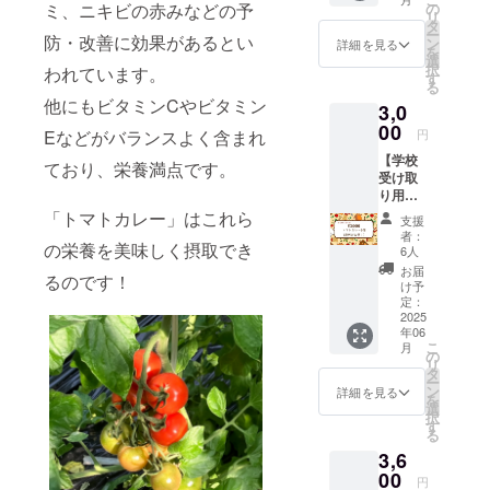
２パッ
ミ、ニキビの赤みなどの予
の
リ
クお送
タ
ー
防・改善に効果があるとい
りしま
ン
詳細を見る
を
す。 ※
選
択
われています。
内容量
す
る
は1袋
他にもビタミンCやビタミン
3,0
150gと
なりま
00
Eなどがバランスよく含まれ
円
す。 ※
【学校
原材料
ており、栄養満点です。
受け取
及び添
り用】
加物等
トマト
の食品
「トマトカレー」はこれら
支援
カレー5
表示は
者：
の栄養を美味しく摂取でき
個入り
お届け
6人
※内容量
商品の
お届
るのです！
は1袋
ラベル
け予
150gと
に表記
定：
なりま
2025
されま
年06
す。 ※
す。 商
こ
月
原材料
品開封
の
リ
及び添
前には
タ
ー
加物等
必ずお
ン
詳細を見る
を
の食品
届けの
選
択
表示は
リター
す
る
お届け
ンに貼
3,6
商品の
付され
ラベル
00
たラベ
円