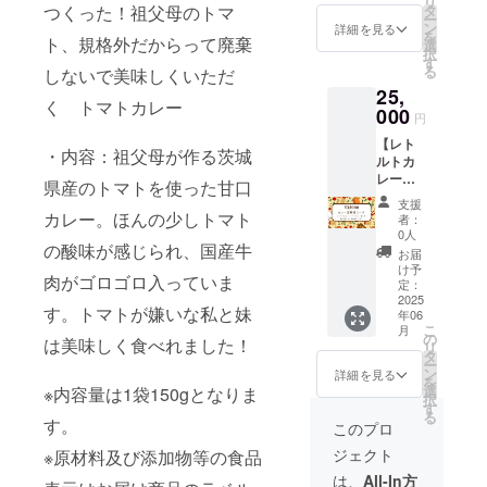
リ
できる
前には
つくった！祖父母のトマ
タ
くは
ー
コース
必ずお
ン
メッ
詳細を見る
を
ト、規格外だからって廃棄
です。
届けの
選
セージ
択
送り先
リター
す
にてお
る
しないで美味しくいただ
の住所
ンに貼
送りし
25,
や名前
付され
ます。
く トマトカレー
は、後
000
たラベ
※交通費
円
日メー
ルや注
は支援
【レト
ルで確
意書き
者様ご
・内容：祖父母が作る茨城
ルトカ
認をさ
をご確
自身で
レー
せてく
認くだ
県産のトマトを使った甘口
ご負担
（トマ
ださ
さい。
くださ
支援
トカ
い。楽
カレー。ほんの少しトマト
い。
者：
レー
しみに
0人
の酸味が感じられ、国産牛
含）を
してい
お届
毎月8
てくだ
け予
肉がゴロゴロ入っていま
個、6ヶ
さい
定：
月間送
2025
ね！ ※
す。トマトが嫌いな私と妹
年06
りま
支援者
こ
月
す！】
さまに
の
は美味しく食べれました！
リ
厳選し
はお礼
タ
ー
たレト
メール
ン
詳細を見る
を
ルトカ
をお送
選
※内容量は1袋150gとなりま
択
レー専
りしま
す
る
門店を
す。
す。 ※
このプロ
運営し
プレゼ
ジェクト
※原材料及び添加物等の食品
ている
ントす
モッタ
るお届
は、
All-In方