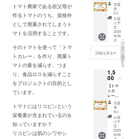
品はい
支援
トマト農家である祖父母が
らな
者：
い！た
2人
作るトマトのうち、規格外
だ応援
お届
したい
け予
として廃棄されてしまうト
という
定：
方へ。
2025
マトを活用することです。
年06
プロ
こ
月
ジェク
の
リ
そのトマトを使って「トマ
ト終了
タ
ー
後に
ン
詳細を見る
を
トカレー」を作り、廃棄ト
キャン
選
択
プファ
す
マトの量を減らす、つま
る
イヤー
1,5
上の
り、食品ロスを減らすこと
メッ
00
円
セージ
をプロジェクトの目的とし
【トマ
機能か
トカ
ています。
ら お礼
レー（2
のメッ
個入
セージ
支援
トマトにはリコピンという
り）】
をお送
者：
プロ
りしま
9人
栄養素が含まれているのを
ジェク
す。
お届
ト終了
け予
知っていますか？
後にト
定：
マトカ
2025
リコピンは肌のシワやシ
年06
レーを
こ
月