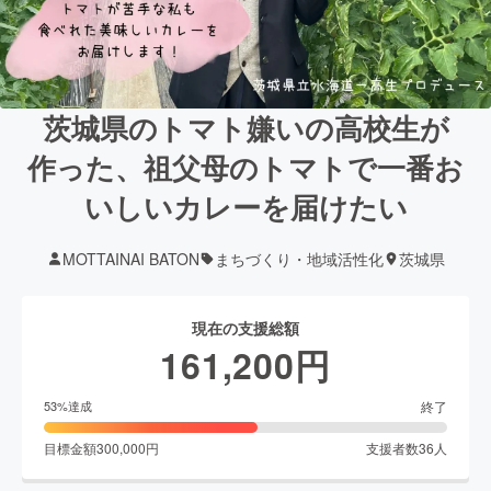
茨城県のトマト嫌いの高校生が
作った、祖父母のトマトで一番お
いしいカレーを届けたい
MOTTAINAI BATON
まちづくり・地域活性化
茨城県
現在の支援総額
161,200
円
終了
53
%達成
目標金額
300,000
円
支援者数
36
人