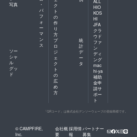
ALL
写真
・
ク
HIO
パ
ト
KOS
フ
の
HI
ォ
作
JFA
ー
り
クラ
マ
方
ウド
ン
プ
統
ファ
ス
ロ
計
ン
ソー
ジ
デ
ディ
シャ
ェ
ー
ング
ル
ク
タ
mac
グッ
ト
hi-ya
ド
の
補助
広
金申
め
請サ
方
ポー
ト
「QRコード」は株式会社デンソーウェーブの登録商標です。
© CAMPFIRE,
会社概
採用情
パートナー
Inc.
要
報
募集