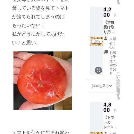
る
お名前
棄している姿を見てトマト
4,2
を掲載
しま
00
円
が捨てられてしまうのは
す。 カ
【学校
レーも5
もったいない！
受け取
個つい
り用】
ていま
私がどうにかしてあげた
トマト
す！ ※
支援
カレー
い！と思い、
内容量
者：
８個入
は1袋
6人
り ※内
150gと
お届
容量は1
なりま
け予
袋150g
す。 ※
定：
となり
2025
原材料
年06
ます。
及び添
こ
月
※原材料
加物等
の
リ
及び添
の食品
タ
ー
加物等
表示は
ン
詳細を見る
を
の食品
お届け
選
択
表示は
商品の
す
る
お届け
ラベル
4,8
商品の
に表記
ラベル
00
されま
円
に表記
す。 商
【トマ
されま
品開封
トカ
す。 商
前には
レー8個
品開封
必ずお
トマトを何かに生まれ変わ
入り
前には
届けの
支援