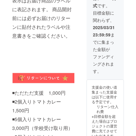
表示はお届け商品のラベル
イナイ
け先
式
です。
バトン
に、必
に表記されます。 商品開封
オスス
ず「リ
目標金額に
メのレ
ターン
前には必ずお届けのリター
関わらず、
トルト
が届く
カレー
ンに貼付されたラベルや注
とこへ
2025/03/31
を毎月8
の承
23:59:59
ま
意書きをご確認ください。
個セレ
諾」を
クト
取って
でに集まっ
し、6ヶ
くださ
た金額が
月間お
い。 ※
送りし
内容量
ファンディ
ます！
は1袋
ングされま
※初回は
150gと
2025年
なりま
す。
6月初旬
す。 ※
から中
原材料
旬に送
及び添
支援金の使い道
付いた
加物等
◾️ただただ支援 1,000円
集まった支援金
しま
の食品
は以下に使用す
す。 ※
表示は
◾️2個入りトマトカレー
る予定です。
最終発
お届け
リターン仕入
送は
商品の
1,500円
れ費
2025年
ラベル
※目標金額を超
11月末
◾️5個入りトマトカレー
に表記
えた場合はプロ
となり
されま
ジェクトの運営
3,000円（学校受け取り用）
ます。
す。 商
費に充てさせて
※トマト
品開封
いただきます。