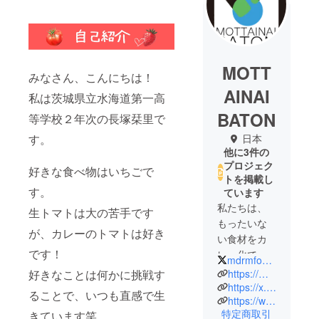
MOTT
みなさん、こんにちは！
AINAI
私は茨城県立水海道第一高
BATON
等学校２年次の長塚栞里で
す。
日本
他に3件の
プロジェク
好きな食べ物はいちごで
トを掲載し
す。
ています
私たちは、
生トマトは大の苦手です
もったいな
が、カレーのトマトは好き
い食材をカ
です！
レー化で
mdrmfoods_curry
フードロス
好きなことは何かに挑戦す
https://medorumafoods.com/
を解消する
https://x.com/mdrmfoods_curry
ることで、いつも直感で生
https://www.instagram.com/medorumafoods_retortcurry/
をミッショ
特定商取引
きています笑。
ンに、フー