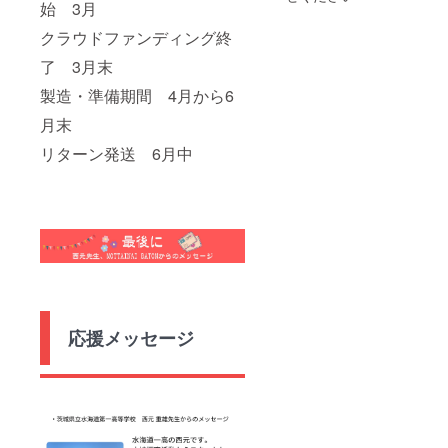
お届け
始 3月
商品の
クラウドファンディング終
ラベル
に表記
了 3月末
されま
す。 商
製造・準備期間 4月から6
品開封
前には
月末
必ずお
届けの
リターン発送 6月中
リター
ンに貼
付され
たラベ
ルや注
意書き
をご確
認くだ
さい。
応援メッセージ