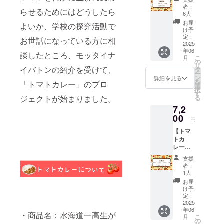
(20%off
必ずお
リター
者：
らせるためにはどうしたら
)】 プロ
届けの
ンに貼
6人
ジェク
リター
付され
お届
よいか、学校の探究活動で
ト終了
ンに貼
たラベ
け予
後にト
付され
定：
ルや注
お世話になっている方に相
マトカ
2025
たラベ
意書き
年06
レーを8
ルや注
談したところ、モッタイナ
をご確
こ
月
パック
意書き
の
認くだ
リ
お送り
イバトンの紹介を受けて、
をご確
タ
さい。
ー
しま
認くだ
ン
※備考欄
詳細を見る
を
「トマトカレー」のプロ
す。 ※
さい。
選
に記載
択
内容量
※常総市
す
するお
ジェクトが始まりました。
る
は1袋
内での
名前を
7,2
150gと
お受け
ご記入
なりま
00
取りと
くださ
円
す。 ※
なりま
い。 ※
【トマ
原材料
す。 ※
掲載期
トカ
及び添
受け取
間：
レーギ
加物等
り日時
2025年
フト
の食品
の調整
6月から
支援
コー
表示は
方法：
2025年
者：
ス】
お届け
日時の
1人
12月末
カレー
商品の
調整や
まで
お届
10食分
ラベル
受け取
け予
を、大
に表記
定：
り場所
切な方
2025
されま
の住所
年06
にプレ
す。 商
はメー
・商品名：水海道一高生が
こ
月
ゼント
品開封
の
ルもし