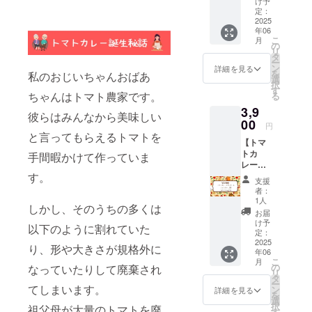
ラベル
受け取
け予
者とし
に表記
定：
り場所
てモッ
2025
されま
の住所
年06
タイナ
す。 商
はメー
こ
月
イバト
品開封
の
ルもし
リ
ンのHP
前には
タ
くは
ー
にお名
必ずお
ン
メッ
詳細を見る
を
私のおじいちゃんおばあ
前を掲
届けの
選
セージ
択
載しま
リター
す
にてお
ちゃんはトマト農家です。
る
す。 ※
ンに貼
送りし
3,9
備考欄
付され
ます。
彼らはみんなから美味しい
に記載
00
たラベ
※交通費
円
するお
ルや注
と言ってもらえるトマトを
は支援
【トマ
名前を
意書き
者様ご
トカ
ご記入
手間暇かけて作っていま
をご確
自身で
レース
くださ
認くだ
ご負担
す。
ポン
い。 ※
さい。
くださ
支援
サー＆
掲載期
い。
者：
トマト
間：
1人
しかし、そのうちの多くは
カレー5
2025年
お届
個】 ト
6月から
け予
以下のように割れていた
マトカ
2025年
定：
レーの
2025
12月末
り、形や大きさが規格外に
年06
支援者
まで
こ
月
として
の
なっていたりして廃棄され
リ
モッタ
タ
ー
イナイ
てしまいます。
ン
詳細を見る
を
バトン
選
択
祖父母が大量のトマトを廃
のHPに
す