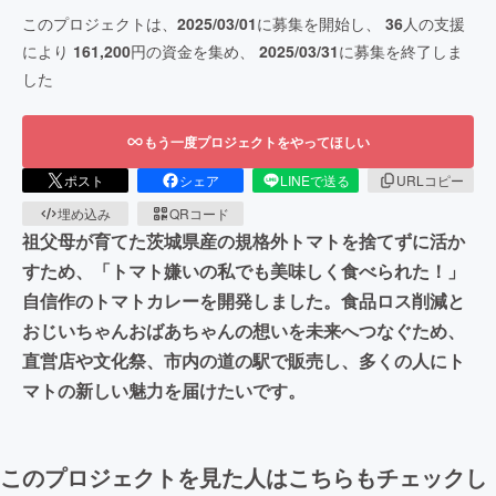
このプロジェクトは、
2025/03/01
に募集を開始し、
36
人の支援
により
161,200
円の資金を集め、
2025/03/31
に募集を終了しま
した
もう一度プロジェクトをやってほしい
ポスト
シェア
LINEで送る
URLコピー
埋め込み
QRコード
祖父母が育てた茨城県産の規格外トマトを捨てずに活か
すため、「トマト嫌いの私でも美味しく食べられた！」
自信作のトマトカレーを開発しました。食品ロス削減と
おじいちゃんおばあちゃんの想いを未来へつなぐため、
直営店や文化祭、市内の道の駅で販売し、多くの人にト
マトの新しい魅力を届けたいです。
このプロジェクトを見た人はこちらもチェックし