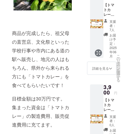
に表記
ルや注
【トマ
されま
意書き
トカ
す。 商
をご確
レー（5
品開封
認くだ
個入
前には
さい。
支援
り）】
必ずお
者：
プロ
届けの
7人
商品が完成したら、祖父母
ジェク
リター
お届
ト終了
ンに貼
け予
の直営店、文化祭といった
後にト
付され
定：
マトカ
2025
たラベ
学校行事や市内にある道の
年06
レーを5
ルや注
こ
月
パック
意書き
駅へ販売し、地元の人はも
の
リ
お送り
をご確
タ
ー
ちろん、県外から来られる
しま
認くだ
ン
詳細を見る
を
す。 ※
さい。
選
択
方にも「トマトカレー」を
内容量
※常総市
す
る
は1袋
内での
食べてもらいたいです！
3,9
150gと
お受け
なりま
00
取りと
円
す。 ※
なりま
目標金額は30万円です。
【トマ
原材料
す。 ※
トカ
及び添
受け取
集まった資金は「トマトカ
レース
加物等
り日時
ポン
の食品
レー」の製造費用、販売促
の調整
支援
サー】
表示は
方法：
者：
進費用に充てます。
トマト
お届け
日時の
0人
カレー
商品の
調整や
お届
の支援