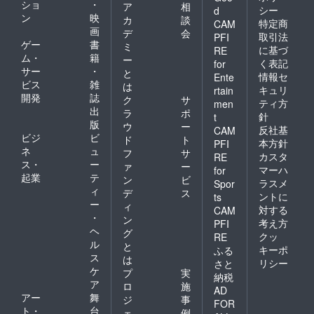
ショ
・
ア
相
シー
d
ン
映
カ
談
特定商
CAM
画
デ
会
取引法
PFI
ゲー
書
ミ
に基づ
RE
ム・
籍
ー
く表記
for
サー
・
と
情報セ
Ente
ビス
雑
は
キュリ
rtain
開発
誌
ク
サ
ティ方
men
出
ラ
ポ
針
t
版
ウ
ー
反社基
CAM
ビジ
ビ
ド
ト
本方針
PFI
ネ
ュ
フ
サ
カスタ
RE
ス・
ー
ァ
ー
マーハ
for
起業
テ
ン
ビ
ラスメ
Spor
ィ
デ
ス
ントに
ts
ー
ィ
対する
CAM
・
ン
考え方
PFI
ヘ
グ
クッ
RE
ル
と
キーポ
ふる
ス
は
リシー
さと
ケ
プ
実
納税
ア
ロ
施
AD
アー
舞
ジ
事
FOR
ト・
台
ェ
例