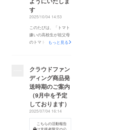
ようにいたしま
す
2025/10/04 14:53
このたびは、「トマト
嫌いの高校生が祖父母
のトマトで作ったカ
もっと見る
レー」に温かいご支援
をいただき、本当にあ
りがとうございます。
クラウドファン
MOTTAINAI BATON株
ディング商品発
式会社の目取眞（めど
送時期のご案内
るま）と申します。リ
ターンのお届けについ
（9月中を予定
て、本来でしたら９月
しております）
末に発送のところ、お
2025/07/04 16:14
時間をいただいてし
まっていることを、お
こちらの活動報告
詫びとともにご報告さ
は支援者限定の公