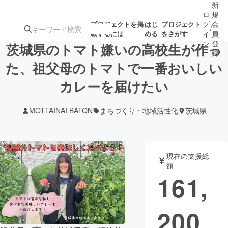
新
ロ
規
グ
会
プロジェクトを掲
はじ
プロジェクト
/
載するには
める
をさがす
イ
員
ン
登
茨城県のトマト嫌いの高校生が作っ
録
た、祖父母のトマトで一番おいしい
カレーを届けたい
人気のプロ
注目のリ
注目の新着プロ
募集終了が近いプ
もうすぐ公開
ジェクト
ターン
ジェクト
ロジェクト
されます
MOTTAINAI BATON
まちづくり・地域活性化
茨城県
アート・写真
音楽
現在の支援総
テクノロジー・ガジェット
ゲーム・サ
額
161,
映像・映画
書籍・雑誌
200
ビジネス・起業
チャレンジ