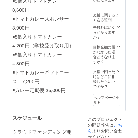
◾️5個入りトマトカレー
カレー
前には
は月に1
必ずお
3,600円
食届き
届けの
支援に関するよ
ます。
リター
◾️トマトカレースポンサー
くある質問
※宅急便
ンに貼
での配
付され
3,900円
手数料はいく
送にな
たラベ
らかかります
◾️8個入りトマトカレー
りま
ルや注
か？
す。箱
意書き
4,200円（学校受け取り用）
潰れす
をご確
目標金額に届
る可能
認くだ
かなかった場
◾️8個入りトマトカレー
性がご
さい。
合どうなりま
ざいま
すか？
4,800円
す。あ
らかじ
◾️トマトカレーギフトコー
支援で困った
めご了
時はどこに相
承くだ
ス 7,200円
談したらいい
さい。
ですか？
◾️カレー定期便 25,000円
※内容量
は1袋
ヘルプページを
150gと
見る
なりま
す。 ※
原材料
スケジュール
このプロジェクト
及び添
の問題報告は
加物等
こち
の食品
ら
よりお問い合わ
クラウドファンディング開
表示は
せください