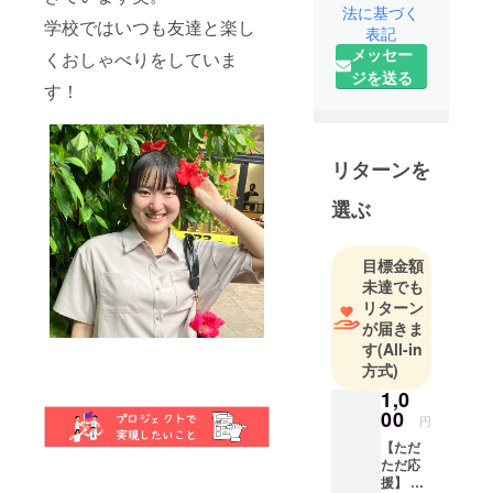
法に基づく
ドロス食材
学校ではいつも友達と楽し
表記
を活用した
メッセー
くおしゃべりをしていま
レトルトカ
ジを送る
す！
レー
（BATON
CURRY）の
企画開発、
リターンを
レトルトカ
選ぶ
レーのOEM
化、厳選し
たレトルト
目標金額
未達でも
カレー専門
リターン
店を運営し
が届きま
ておりま
す
(All-in
す。
方式)
1,0
00
円
【ただ
ただ応
援】 商