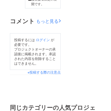
開です。
せていただきます。あ
りがたいことに、他の
地域や学校と進めてい
コメント
もっと見る
るプロジェクトも重
なっており、このカ
レーの準備が思うよう
投稿するには
ログイン
が
に進まない時期もあり
必要です。
ました。現在は、年内
プロジェクトオーナーの承
認後に掲載されます。承認
（12月中）のお届けを
された内容を削除すること
目標に、改めて準備を
はできません。
進めております。お待
※投稿する際の注意点
たせしてしまい大変申
し訳ありませんが、も
う少しだけ温かく見
守っていただけました
ら幸いです。よろしく
お願いします。
同じカテゴリーの人気プロジェ
MOTTAINAI BATON株