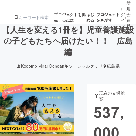
新
ロ
規
グ
会
プロジェクトを掲
はじ
プロジェクト
/
載するには
める
をさがす
イ
員
ン
登
【人生を変える1冊を】児童養護施設
録
の子どもたちへ届けたい！！ 広島
編
人気のプロ
注目のリ
注目の新着プロ
募集終了が近いプ
もうすぐ公開
ジェクト
ターン
ジェクト
ロジェクト
されます
Kodomo Mirai Oendan
ソーシャルグッド
広島県
アート・写真
音楽
現在の支援総
テクノロジー・ガジェット
ゲーム・サ
額
537,
映像・映画
書籍・雑誌
000
ビジネス・起業
チャレンジ