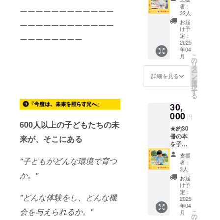
の元に
円コー
者：
（埼玉県在
ーーーーーーーーーーーー
届ける
ス・
32人
ことが
住）
3,000円
お届
ーーーーーーーーーーーー
できま
コー
け予
宮本賢伸
す★
ス・
定：
ーーーーーーーー
（兵庫県在
【お礼
2025
10,000
年04
のメッ
円コー
住）
こ
月
セー
ス・
の
宮本愛（兵
リ
ジ】 感
30,000
タ
ー
庫県在住）
謝の気
円コー
ン
詳細を見る
を
持ちを
スのリ
選
佐野卓也
択
込め
ターン
す
る
（東京都在
て、お
内容は
30,
礼の
住）
同じで
メッ
000
す
円
田中彩（埼
セージ
600人以上の子どもたちの未
玉県在住）
★約30
をお送
冊の本
りしま
来が、そこにある
萩原沙耶花
を子ど
す。
（埼玉県在
もたち
※1,000
支援
"子どもがどんな環境で育つ
の元に
住）
円コー
者：
届ける
ス・
3人
か。"
ことが
3,000円
お届
できま
コー
け予
す★
ス・
定：
"どんな体験をし、どんな機
【お礼
2025
5,000円
年04
のメッ
コー
会を与えられるか。"
こ
月
セー
ス・
の