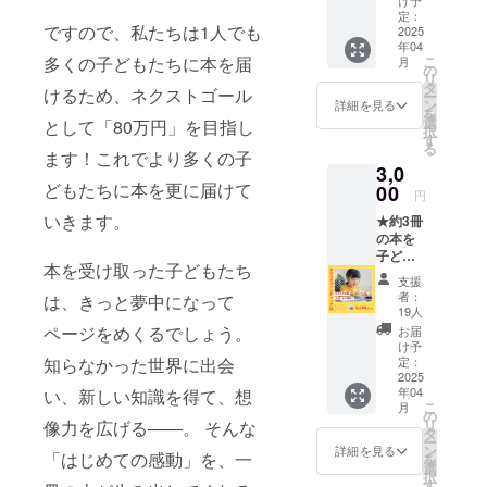
の世代を創
★ 【お
定：
ですので、私たちは1人でも
礼の
2025
る子どもた
年04
メッ
多くの子どもたちに本を届
こ
ちに渡して
月
セー
の
リ
ジ】 感
いきません
タ
けるため、ネクストゴール
ー
謝の気
ン
詳細を見る
か？そんな
を
持ちを
選
として「80万円」を目指し
択
気持ちを
込め
す
る
て、お
ます！これでより多くの子
持った方々
3,0
礼の
と一緒に教
どもたちに本を更に届けて
メッ
00
円
育を受ける
セージ
いきます。
★約3冊
をお送
環境を少し
の本を
りしま
でも与えて
子ども
す。
本を受け取った子どもたち
たちの
※3,000
あげるきっ
支援
元に届
円コー
者：
は、きっと夢中になって
かけを作り
けるこ
ス・
19人
たいと思っ
とがで
5,000円
ページをめくるでしょう。
お届
きます
コー
け予
ておりま
★ 【お
知らなかった世界に出会
ス・
定：
す。是非、
礼の
2025
10,000
年04
い、新しい知識を得て、想
メッ
この機会に
円コー
こ
月
セー
ス・
の
ご協力をお
リ
像力を広げる――。 そんな
ジ】 感
30,000
タ
ー
願いしま
謝の気
円コー
ン
詳細を見る
「はじめての感動」を、一
を
持ちを
スのリ
選
す。
択
込め
ターン
す