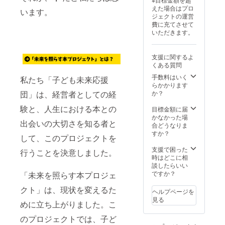
い。
えた場合はプロ
います。
ジェクトの運営
費に充てさせて
いただきます。
支援に関するよ
くある質問
手数料はいく
私たち「子ども未来応援
らかかります
団」は、経営者としての経
か？
験と、人生における本との
目標金額に届
かなかった場
出会いの大切さを知る者と
合どうなりま
すか？
して、このプロジェクトを
支援で困った
行うことを決意しました。
時はどこに相
談したらいい
ですか？
「未来を照らす本プロジェ
クト」は、現状を変えるた
ヘルプページを
見る
めに立ち上がりました。こ
のプロジェクトでは、子ど