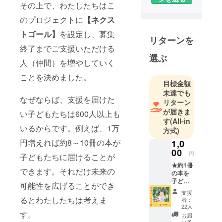
その上で、わたしたちはこ
集まったグ
のプロジェクトに
【ネクス
ループで
す。
トゴール】
を設定し、募集
リターンを
私たちは
終了までご支援いただける
「子どもた
選ぶ
人（仲間）を増やしていく
ちの未来を
照らす大
ことを決めました。
目標金額
人」をコン
未達でも
セプトに活
なぜならば、支援を届けた
リターン
動をしてい
が届きま
い子どもたちは600人以上も
ます。豊か
す
(All-in
いるからです。例えば、1万
方式)
な日本を作
り上げてく
円増えれば約8～10冊の本が
1,0
00
れた前の世
円
子どもたちに届けることが
代から受け
★約1冊
できます。それだけ未来の
の本を
取ったバト
子ども
可能性を広げることができ
ンを私たち
たちの
支援
と一緒に、
元に届
るとわたしたちは考えま
者：
けるこ
この少子化
22人
とがで
す。
お届
の時代に次
きます
け予