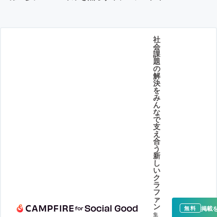
社
会
課
題
の
解
決
を
み
ん
な
で
支
え
合
う
新
し
い
ク
ラ
フ
ァ
ン
掲載
無料
集