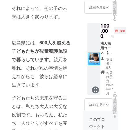
リ
ジ】 感
30,000
タ
ー
謝の気
円コー
ン
それによって、その子の未
詳細を見る
を
持ちを
スのリ
選
択
込め
来は大きく変わります。
ターン
す
る
て、お
内容は
100
礼の
同じで
メッ
,00
す
残り20
セージ
0
円
をお送
広島県には、
600人を超える
りしま
法人様
す。
用コー
子どもたちが児童養護施設
※1,000
ス 【企
円コー
業名を
で暮らしています。
親元を
支援
ス・
掲載＆
者：
3,000円
御礼の
離れ、それぞれの事情を抱
0人
コー
メッ
お届
えながらも、彼らは懸命に
ス・
セー
け予
5,000円
ジ】
定：
生きています。
コー
ブック
2025
年07
ス・
カバー
こ
月
10,000
に、支
の
子どもたちの未来を守るこ
リ
円コー
援者様
タ
ー
スのリ
のお名
ン
詳細を見る
とは、私たち大人の大切な
を
ターン
前（企
選
択
内容は
業名）
役割です。もちろん、私た
す
る
同じで
を掲載
このプロ
ち一人ひとりがすべてを完
す
しま
ジェクト
す。 ・