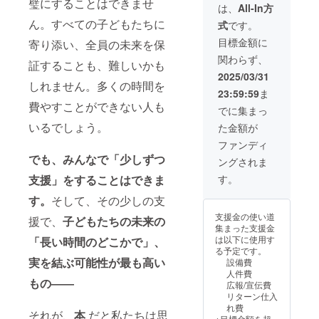
璧にすることはできませ
掲載期
は、
All-In方
間：本
ん。すべての子どもたちに
式
です。
がある
限り永
目標金額に
寄り添い、全員の未来を保
久 ・掲
関わらず、
載方
証することも、難しいかも
法：文
2025/03/31
字の
しれません。多くの時間を
23:59:59
ま
み、ロ
費やすことができない人も
ゴ／バ
でに集まっ
ナーの
いるでしょう。
た金額が
掲載は
不可 ・
ファンディ
掲載サ
でも、みんなで「少しずつ
ングされま
イズ：
小（３×
支援」をすることはできま
す。
１５ｃ
ｍ程
す。
そして、その少しの支
度） ・
支援金の使い道
援で、
子どもたちの未来の
支援
集まった支援金
時、必
は以下に使用す
「長い時間のどこかで」、
ず備考
る予定です。
欄に希
実を結ぶ可能性が最も高い
設備費
望され
人件費
るお名
もの――
広報/宣伝費
前をご
リターン仕入
記入く
れ費
ださ
それが、
本
だと私たちは思
※目標金額を超