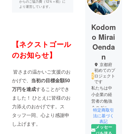
からのご協力費（12％＋税）に
より運営しています。
Kodom
o Mirai
【ネクストゴール
Oenda
のお知らせ】
n
京都府
初めてのプ
皆さまの温かいご支援のお
ロジェクト
かげで、
当初の目標金額50
です
私たちは中
万円を達成
することができ
小企業の経
ました！ ひとえに皆様のお
営者の勉強
力添えのおかげです。ス
会のグルー
特定商取引
プで「こど
タッフ一同、心より感謝申
法に基づく
も未来応援
表記
し上げます。
メッセー
団」という
ジを送る
有志一同で