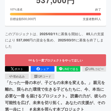
終了
107
%達成
目標金額
500,000
円
支援者数
85
人
このプロジェクトは、
2025/02/11
に募集を開始し、
85
人の支援
により
537,000
円の資金を集め、
2025/03/31
に募集を終了しま
した
もう一度プロジェクトをやってほしい
ポスト
シェア
LINEで送る
URLコピー
埋め込み
QRコード
「たった一冊の本が、子どもの未来を変える。」 親元を
離れ、限られた環境で生きる子どもたちに、今、本当に
必要な一冊 を届けるプロジェクト。 読書の力が、彼らの
可能性を広げ、未来を切り拓く。 あなたの支援が、その
第一歩に！ ＃未来を照らす本プロジェクト