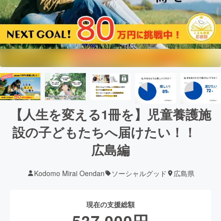
【人生を変える1冊を】児童養護施
設の子どもたちへ届けたい！！
広島編
Kodomo Mirai Oendan
ソーシャルグッド
広島県
現在の支援総額
537,000
円