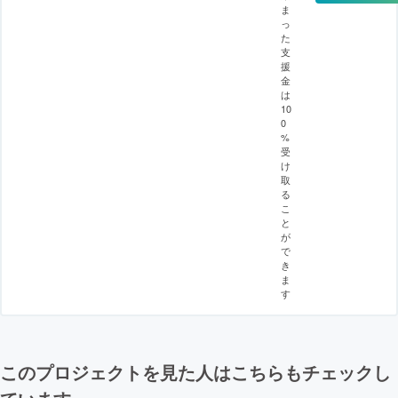
ま
っ
た
支
援
金
は
10
0
%
受
け
取
る
こ
と
が
で
き
ま
す
このプロジェクトを見た人はこちらもチェックし