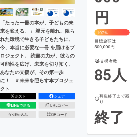
円
まちづくり・地域活性化
「たった一冊の本が、子どもの未
来を変える。」 親元を離れ、限ら
CAMPFIRE for Social Good
CAMPFIRE Creation
107%
れた環境で生きる子どもたちに、
CAMPFIREふるさと納税
machi-ya
コミュニティ
目標金額は
500,000円
今、本当に必要な一冊 を届けるプ
ロジェクト。 読書の力が、彼らの
支援者数
可能性を広げ、未来を切り拓く。
85
人
あなたの支援が、その第一歩
に！ ＃未来を照らす本プロジェ
クト
募集終了まで残
ポスト
シェア
り
LINEで送る
URLコピー
終了
埋め込み
QRコード