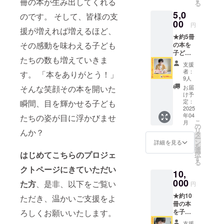
冊の本が生み出してくれる
る
て、お
内容は
5,0
【こども未
礼の
同じで
のです。 そして、皆様の支
メッ
00
す
来応援団メ
円
援が増えれば増えるほど、
セージ
ンバー】
★約5冊
をお送
その感動を味わえる子ども
の本を
りしま
リーダー 横
子ども
す。
山貴行（広
たちの数も増えていきま
たちの
※1,000
支援
島県在住）
元に届
円コー
者：
す。 「本をありがとう！」
けるこ
ス・
9人
CHAMPFIRE
とがで
5,000円
そんな笑顔その本を開いた
お届
担当窓口 谷
きます
コー
け予
★ 【お
口和馬（京
ス・
定：
瞬間、目を輝かせる子ども
礼の
2025
10,000
都府在住）
年04
たちの姿が目に浮かびませ
メッ
円コー
こ
月
伊藤由美子
セー
ス・
の
リ
んか？
ジ】 感
30,000
タ
（新潟県在
ー
謝の気
円コー
ン
詳細を見る
住）
を
持ちを
スのリ
選
はじめてこちらのプロジェ
択
岩﨑泰英
込め
ターン
す
る
て、お
内容は
（東京都在
クトページにきていただい
10,
礼の
同じで
住）
メッ
000
す
た方
、是非、以下をご覧い
円
セージ
近江谷広樹
★約10
をお送
ただき、温かいご支援をよ
（千葉県在
冊の本
りしま
住）
ろしくお願いいたします。
を子ど
す。
もたち
※1,000
萩原邦道
支援