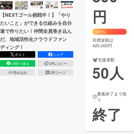
円
まちづくり・地域活性化
【NEXTゴール挑戦中！】「やり
たいこと」ができる仕組みを自分
CAMPFIRE for Social Good
CAMPFIRE Creation
達で作りたい！仲間全員巻き込ん
101%
だ、地域活性化クラウドファン
CAMPFIREふるさと納税
machi-ya
コミュニティ
目標金額は
420,000円
ディング！
ポスト
シェア
支援者数
LINEで送る
URLコピー
50
人
埋め込み
QRコード
募集終了まで残
り
終了