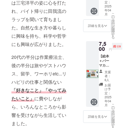
onoMor
は三宅洋平の姿に心を打た
す。 実
定：
Kabout
損傷し
場所づ
i」をリ
2025
際にお
ers様の
たりな
くりへ
年04
れ、バイト帰りに田我流の
ターン
届けす
出店イ
どメン
の費用
こ
月
です。
る商品
の
ベント
テナン
やその
リ
ラップを聞いて育ちまし
去年は
とデザ
タ
にてピ
ス・買
運用コ
ー
ハイキ
インが
ン
ザを提
詳細を見る
い替え
ストに
た。自然な生き方や暮らし
を
ングに
異なる
選
供いた
が必要
回して
択
連れ
場合が
す
しま
に興味を持ち、科学や哲学
です。
有効活
る
てって
ありま
す。本
しかし
用させ
7,5
もら
すの
にも興味が広がりました。
リター
その費
て頂き
残り9
い、キ
00
で、あ
ンの有
用を猟
円
ます！
ノコの
らかじ
効期限
師さん
必ず各
【絵本
20代の半分は作業療法士、
不思議
めご了
は、資
の自己
プラッ
＋パー
な世界
承くだ
金決済
負担し
ト
後の半分は旅やゲストハウ
マカル
の話を
さい。
に関す
ている
フォー
チャー
たくさ
【リ
る法律
のが現
支援
ムで活
ス、留学、ワーホリetc...リ
参考書
ん教え
ターン
により
者：
状で
動報告
②】
てくれ
内容】
6人
発行日
す。個
ハビリの仕事と関係ない
を行い
パーマ
まし
1.今回
から6ヶ
お届
人の支
ます。
カル
た。今
の支援
け予
「好きなこと」「やってみ
月以内
援では
あなた
チャー
回のク
定：
で制作
となり
やはり
の支援
ジャパ
2025
ラウド
たいこと」
に費やしなが
した
ますの
限界が
がどう
年04
ンの設
ファン
「ぼく
で、期
ありま
地域に
こ
月
ら、いろんなところから影
楽さん
ディン
の
らの価
間内に
す。是
貢献で
リ
から、
グの趣
タ
値」の
ご利用
非、皆
きてい
ー
響を受けながら生活してい
リター
旨を説
ン
絵本1冊
詳細を見る
くださ
様のお
るか、
を
ン品へ
明した
選
をお届
い。 ー
力をお
ました。
ぜひお
択
の協力
とこ
す
けしま
以下を
貸しく
楽しみ
る