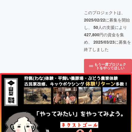
このプロジェクトは、
2025/02/22
に募集を開始
し、
50
人の支援により
427,800
円の資金を集
め、
2025/03/23
に募集を
終了しました
もう一度プロジェク
トをやってほしい