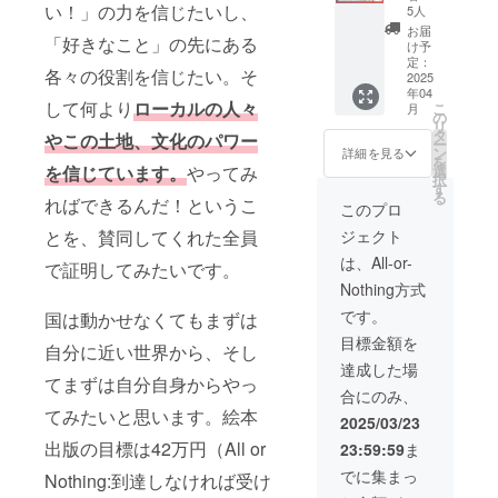
しま
ださ
冊！！
年内目
い！」の力を信じたいし、
プトで
5人
ターン
理に努
す。 →
いー ・
】 これ
標) 2.初
は壁画
お届
画像も
めます
足のサ
場所：
「好きなこと」の先にある
を機に2
回限定
などの
け予
シンプ
が、活
イズつ
山梨県
冊！と
デザイ
定：
宗教碑
ル。質
動中の
いて
各々の役割を信じたい。そ
甲州市
いう方
2025
ン 杉
文、ヒ
で勝負
ケガや
【備考
（最寄
年04
はぜひ
山商店
エログ
しま
して何より
ローカルの人々
事故、
こ
欄】に
月
IC：勝
こちら
First
の
リフを
す。
持ち物
リ
お書き
沼、最
をどう
Action
タ
記すこ
やこの土地、文化のパワー
の紛
ー
くださ
寄駅：
ぞ！
ステッ
ン
と自体
詳細を見る
失・破
を
い。 内
塩山
【リ
カー
選
を信じています。
やってみ
が神聖
損等に
択
容 ・豚
駅） ・
ターン
100枚
す
な行為
ついて
る
に餌を
日時：
内容】
ればできるんだ！というこ
（現在
でした
このプロ
は自己
やる ・
2025年
1.今回
検討
が、そ
責任と
餌にす
ジェクト
とを、賛同してくれた全員
5月の日
の支援
中） ＊
の時代
なりま
るため
曜日午
で制作
こちら
だった
は、All-or-
す。不
で証明してみたいです。
のパン
前を予
した
のリ
ら僕は
安な方
を天日
Nothing方式
定 ・現
「ぼく
ターン
塗料を
は、事
干しす
地集
らの価
は絵本
掘りに
です。
国は動かせなくてもまずは
前に各
る（曜
合、現
値」の
＋ス
いく
自でレ
日によ
目標金額を
地解散
絵本1冊
テッ
下っぱ
自分に近い世界から、そし
ジャー
る） ・
・クラ
をお届
カー100
かも。
達成した場
保険や
鶏の卵
ファン
けしま
てまずは自分自身からやっ
枚のリ
彼女の
傷害保
を回収
合にのみ、
終了
す(2025
ターン
フィル
険への
する ・
後、持
てみたいと思います。絵本
年内目
となり
ターを
2025/03/23
加入を
卵を磨
ち物や
標) 2.
ます。
通して
おすす
出版の目標は42万円（All or
いて
23:59:59
ま
場所に
パーマ
応援枠
感じた
めしま
パッキ
ついて
カル
として
ものか
でに集まっ
Nothing:到達しなければ受け
す。
ングす
の詳細
チャー
ご支援
ら、世