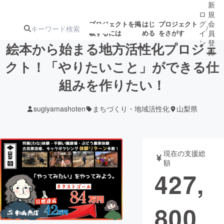
新
ロ
規
グ
会
プロジェクトを掲
はじ
プロジェクト
/
載するには
める
をさがす
イ
員
ン
登
絵本から始まる地方活性化プロジェ
録
クト！「やりたいこと」ができる仕
組みを作りたい！
人気のプロ
注目のリ
注目の新着プロ
募集終了が近いプ
もうすぐ公開
ジェクト
ターン
ジェクト
ロジェクト
されます
sugiyamashoten
まちづくり・地域活性化
山梨県
アート・写真
音楽
現在の支援総
テクノロジー・ガジェット
ゲーム・サ
額
427,
映像・映画
書籍・雑誌
800
ビジネス・起業
チャレンジ