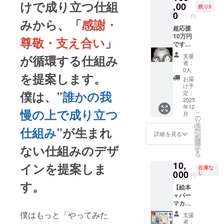
［内容
後、持
ます
けで成り立つ仕組
前に各
けしま
,00
ている
は4200
食事の
残り5
いま
ファン
量］20g
ち物や
（注
自でレ
す(2025
絵画
0
円のリ
フリー
す。国
終了
円
［加工
詳細の
意：ぶ
ジャー
年内目
みから、「
感謝・
（作家
ターン
トー
内の至
後、持
者］同
場所に
どうの
保険や
標) ＊こ
超応援
におま
と同じ
ク、お
る所で
ち物や
上 ・有
ついて
収穫体
傷害保
ちらの
10万円
かせ）
内容に
尊敬・支え合い
」
食事ご
猟師さ
詳細の
機カル
の詳細
験では
険への
リター
です。
3.写真
なりま
提供（1
ん不足
場所に
ダモン
はメー
ありま
加入を
ンは
【備考
などを
す。応
万円以
が深刻
ついて
支援
が循環する仕組み
［品
ルで直
せ
おすす
4200円
欄】に
参考に
援枠と
内） 日
者：
です。
の詳細
名］有
接連絡
ん。）
めしま
のリ
メッ
したあ
してご
0人
時 4-6
月一回
はメー
機カル
予定で
。終了
を提案します。
す。
ターン
セージ
なたの
支援お
月 山
お届
でもあ
ルで直
ダモン
す。 ・
後、希
と同じ
を添え
イラス
願いし
け予
梨県内
りがた
接連絡
パウ
現地集
望がい
内容に
て支援
僕は、
”
誰かの
我
ト！ 豪
定：
ます。
の飲食
いで
予定で
ダー
合現地
れば、
なりま
くださ
2025
華3点を
店やカ
す。詳
す。 ・
［原材
解散(詳
陽一さ
年12
す。応
い。
リター
慢の上で成り立つ
フェな
細を知
写真は
料名］
細は後
こ
んの知
月
援枠と
【リ
ン致し
の
ど 現地
りたい
イメー
有機カ
日) ・写
リ
り合い
してご
ターン
ます！
タ
集合、
方は
ジで
仕組み
”
が生まれ
ルダモ
真はイ
ー
のワイ
支援お
内容】
とにか
ン
詳細を見る
現地解
【備考
す。実
ン ［原
メージ
を
ナリー
願いし
1.今回
く人の
選
散 こん
欄】で
際の体
産国
です。
択
に訪問
ない仕組みのデザ
ます。
の支援
感じ方
す
なの支
メッ
験と異
名］グ
・豚コ
る
させて
で制作
は全然
援する
セージ
なるこ
アテマ
レラを
いただ
10,
した
インを提案しま
違く
人いる
をくだ
とがあ
在庫な
ラ ［内
持ち込
く予定
「ぼく
000
て、表
し
わけな
円
さい。
ります
容量］
まない
です。
らの価
現の仕
す。
い、と
のでご
10g
よう、
ー以下
【絵本
値」の
方も違
言った
了承く
［加工
長靴は
をご確
＋パー
絵本1冊
うなと
人を見
ださ
者］同
こちら
認の
マカル
をお届
思いま
返した
い。 最
上
で新品
上、ご
チャー
けしま
す。古
僕はもっと「やってみた
いで
支援
大限に
を準備
支援く
参考書2
す(2025
代エジ
者：
す。リ
安全管