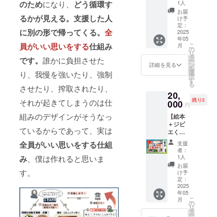
ヌ・
】ぶぅ
協力し
らの価
1人
のため
になり、
どう循環す
年内目
くれた
地元の
の諸経
味期
ハーベ
ぶぅ
てくだ
値」の
標) 2.初
お届
仲間に
資源を
費】 ＊
限 到
スト東
うぅ農
るかが見える。支援した人
さいま
絵本1冊
け予
心者
向け
有効に
こちら
着後に
京営業
園様に
した！
定：
をお届
キック
て、あ
使い、
のリ
ラベル
に別の形で帰ってくる。
全
所／東
ご協力
2025
陽一さ
けしま
ボクシ
なたの
自然と
ターン
参照 販
年05
京都杉
いただ
んは落
す
ング1時
支援が
共生出
こ
員がいい思いをする
仕組み
は4200
月
売者・
並区松
きまし
ち着い
の
（2025
間体験
どう形
来る社
リ
円のリ
製造場
庵 3-31-
た！体
ていて
タ
年内目
チケッ
になっ
です。
誰かに負担させた
会を支
ー
ターン
所 ジ
17-1F
験後、
物知り
ン
標） 2.
詳細を見る
ト
たか、
援する
を
と同じ
ビエ
・有機
農園の
で、時
選
古民家
り、我慢を強いたり、強制
（etick
杉山商
ために
択
内容に
ペット
スパイ
加工
に陽気
す
修繕
et予
店ブロ
支援金
る
なりま
フード
スカ
場・精
で優し
させたり、搾取されたり、
ワーク
定） ー
グや
を使わ
す。応
製造、
20,
レー
肉店で
い雰囲
ショッ
以下を
SNSを
せて頂
援枠と
販売:.グ
残り2
それが起きてしまうのは仕
（辛
もらえ
000
気が滲
プ参加
ご確認
円
通じて
きま
してご
レイス
口）
る3000
み出て
チケッ
の上、
透明性
す。
支援お
組みのデザインがそうなっ
ジビエ
【絵本
［品
円分の
いる方
ト
支援を
を持っ
【支援
願いし
大山隆
＋ジビ
名］有
お肉付
です。
（etick
お願い
てわか
ているからであって、実は
内容】
ます。
之 〒
エくく
機カ
き！
僕は去
et予
しま
りやす
・寄贈
409-
り罠体
レース
（冷凍
年から
定） 内
すー ・
支援
全員が
いい思いをする
仕組
く活動
先 陣
0238：
験！】
パイス
郵送も
ぶどう
容は未
者：
場所：
報告し
馬ジビ
山梨県
忙しい
［原材
可、郵
の手伝
1人
み
、僕は作れると思いま
定です
BUSSI
ます。
エ会
上野原
猟師さ
料名］
送費は
いをし
が、
お届
N’ KICK
そし
会長 大
市大倉
んから
有機コ
杉山商
す。
ていま
け予
ウッド
BOXNG
て、是
木隆之
772-1
の特別
リアン
店が負
定：
すが、
デッキ
GYM
非とも
さん ・
BASEs
体験チ
2025
ダー
担しま
僕の中
作成、
（Instgr
ご支援
支援内
年05
hop：
ケッ
（イン
す） 体
で漠然
壁（漆
am：
の後も
こ
容 罠
月
https://
ト！ 実
ド
験後、
の
として
喰な
@bussi
関心を
リ
等狩猟
naturalf
際に使
産）、
在庫の
タ
いた農
ど）、
n.gym
持ち続
ー
に関連
ood7.ba
われて