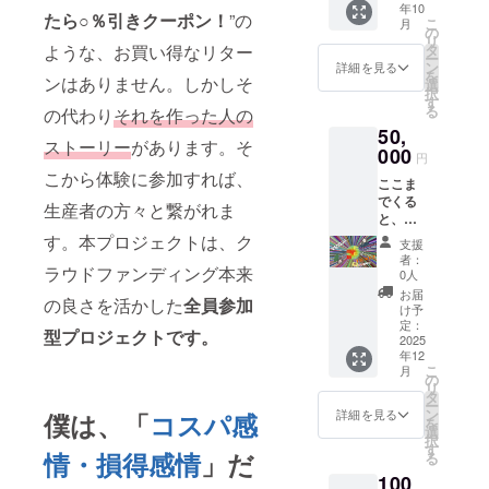
ダモ
ご確認
で2-3時
ば担当
につい
年10
イラス
しま
れば、
が異な
状を知
たら○％引きクーポン！
”の
ン、有
の上、
間のブ
こ
者にお
月
てはプ
ト】
す！ぜ
の
山梨市
る場合
りたい
機ク
ご支援
ドウ農
リ
伝えし
ロジェ
【リ
ひ僕に
タ
ような、お買い得なリター
内の場
があり
方、猟
ロープ
くださ
家体験
ー
ますの
クト終
ターン
一度お
ン
所を
詳細を見る
ますの
師さん
［内容
いー ・
ができ
を
で、備
了後に
内容】
ンはありません。しかしそ
預けく
選
【備考
で、あ
と繋が
量］15g
場所：
ます。
択
考欄ま
メール
1.今回
ださ
す
欄】に
らかじ
る良い
［加工
ぶぅ
天気が
る
でお願
の代わり
それを作った人の
で直接
の支援
い。必
お書き
めご了
機会に
者］同
ぶぅ
良けれ
いしま
ご連絡
50,
で制作
ず役に
くださ
承くだ
なると
上 ・有
うぅ農
ば富士
ストーリー
があります。そ
す。 最
いたし
した
000
立てま
い。
さい。
思いま
円
機ブ
園
山が見
大限に
ます。
「ぼく
す。
【リ
《ジビ
す。 ー
こから体験に参加すれば、
ラック
（山梨
える最
安全管
ここま
らの価
【リ
ターン
エに興
以下に
ペッ
県韮崎
高のロ
理に努
でくる
値」の
ターン
内容】
生産者の方々と繋がれま
味があ
同意の
パー
市穂坂
ケー
めます
と、も
絵本を
内容】
1.今回
る方》
上、支
［品
町三之
ション
が、活
うわか
絵本3冊
す。本プロジェクトは、ク
1.今回
の支援
上野
援をお
支援
名］有
蔵
にあり
動中の
りませ
（自分
の支援
で制作
者：
原・藤
願いし
機ブ
2332）
ます。
ケガや
ん。
ラウドファンディング本来
用1冊、
で制作
0人
した
野近郊
ますー
ラック
・日
農家の
事故、
【リ
保管用1
した
「ぼく
お届
での罠
・上野
ペッ
時：
陽一さ
の良さを活かした
全員参加
持ち物
ターン
冊、プ
「ぼく
け予
らの価
の見回
原、藤
パー粗
2025年
んご指
の紛
内容】
レゼン
定：
らの価
値」の
り、実
野近郊
挽き
5〜7月
型プロジェクトです。
導のも
失・破
1.今回
2025
ト用1
値」の
絵本2冊
際の解
で2025
［原材
ごろの
と、5月
損等に
年12
の支援
冊）お
絵本1冊
をお届
体現場
年5月頃
料名］
土曜日
こ
の作業
月
ついて
で制作
届けし
の
をお届
けしま
の手
開催予
有機コ
午後の
リ
では
は自己
した
ます
タ
けしま
す(2025
伝って
定 ・現
ショウ
予定 2
ー
「房づ
責任と
「ぼく
(2025年
ン
す(2025
詳細を見る
僕は、「
コスパ感
年内目
頂ける
地集合
［原産
時間程
を
くり」
なりま
らの価
内目標)
選
年内目
標) 2.山
ボラン
現地解
国名］
度 ・ク
択
の体験
す。不
値」の
2.現在
す
標) ＊こ
梨県内
ディア
散(詳細
情・損得感情
」だ
スリラ
ラファ
る
を予定
安な方
絵本1冊
本気で
のリ
の飲食
の方を
は後日)
ンカ
ン終了
してい
は、事
100
をお届
製作し
ターン
店での
探して
・クラ