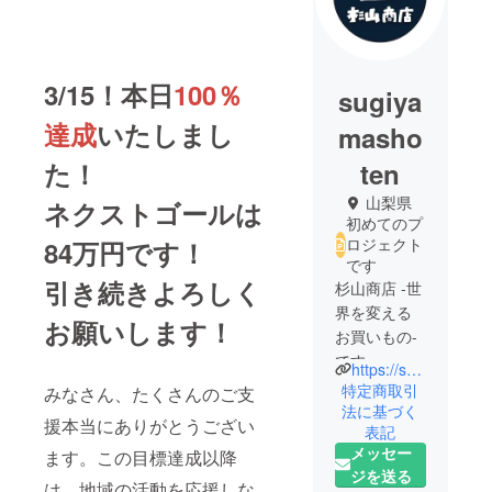
3/15！本日
100％
sugiya
達成
いたしまし
masho
た！
ten
山梨県
ネクストゴールは
初めてのプ
ロジェクト
84万円です！
です
引き続きよろしく
杉山商店 -世
界を変える
お願いします！
お買いもの-
です。
https://sugiyamashoten.jp
地域の仲間
特定商取引
みなさん、たくさんのご支
の活動、コ
法に基づく
援本当にありがとうござい
表記
ミュニティ
メッセー
ます。この目標達成以降
作りを支援
ジを送る
します。
は、地域の活動を応援しな