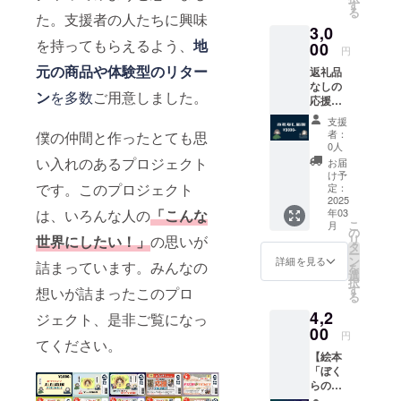
しま
そし
す
る
す。パ
た。支援者の人たちに興味
て、有
3,0
ソコン
効に使
を持ってもらえるよう、
地
やタブ
00
わせて
円
レット
いただ
元の商品や体験型のリター
返礼品
等のデ
きま
なしの
バイス
す！
ン
を多数
ご用意しました。
応援枠
にダウ
【備考
です。
ンロー
欄】に
支援
特に返
ドして
お名前
者：
僕の仲間と作ったとても思
礼なし
お楽し
をご記
0人
で応援
みいた
入くだ
い入れのあるプロジェクト
お届
してく
だけま
さい。
け予
ださる
です。このプロジェクト
す。
定：
匿名希
方、こ
2025
【リ
望の場
年03
は、いろんな人の
「こんな
ちらか
ターン
合は匿
こ
月
らお願
内容】
の
名希望
リ
世界にしたい！」
の思いが
いしま
1.今回
タ
とご記
ー
す。
の支援
ン
載くだ
詳細を見る
詰まっています。みんなの
を
で制作
選
さい。
択
した
す
想いが詰まったこのプロ
る
「ぼく
4,2
らの価
ジェクト、是非ご覧になっ
00
値」の
円
てください。
PDF
【絵本
データ
「ぼく
(2025年
らの価
内目標)
値」一