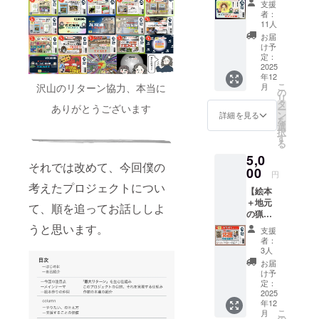
本PDF
支援
冊お届
データ
者：
けしま
は、個
11人
す！】
人でお
お届
本クラ
楽しみ
け予
ウド
定：
いただ
ファン
2025
くため
年12
ディン
のもの
こ
月
沢山のリターン協力、本当に
グのメ
の
になり
リ
イン
タ
ます。
ありがとうございます
ー
テー
ン
著作権
詳細を見る
を
マ、"好
選
は制作
択
きなこ
す
者に帰
る
と"から
属して
5,0
価値を
おり、
それでは改めて、今回僕の
生む、
00
無断で
円
絵本か
の再配
考えたプロジェクトについ
【絵本
らはじ
布・転
＋地元
まる地
載・改
て、順を追ってお話ししよ
の猟師
方創生
変・販
さん支
プロ
うと思います。
売など
支援
援！】
ジェク
はご遠
者：
絵本の
ト！た
3人
慮くだ
支援に
くさん
さい。
お届
800円を
のご支
け予
SNS等
加え
援お待
定：
への公
て、一
2025
ちして
開はご
年12
緒に地
おりま
支援者
こ
月
元の猟
す！
の