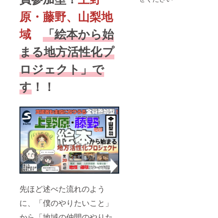
各自で
くため
レ
のデザ
原・藤野、山梨地
ジャー
イン手
保険や
法で
域
「絵本から始
傷害保
す。僕
険への
自身も
まる地方活性化プ
加入を
パーマ
おすす
カル
めしま
ロジェクト」で
チャー
す。 絵
デザイ
本の発
ンコー
す
！！
送は完
スへ参
成後
加し、
（年内
パーマ
目標）
カル
に発送
チャー
いたし
デザイ
ます。
ナーに
なりま
した。
このと
ても面
白い学
問を一
先ほど述べた流れのよう
度学ん
でみる
に、「僕のやりたいこと」
のはい
かがで
から「地域の仲間のやりた