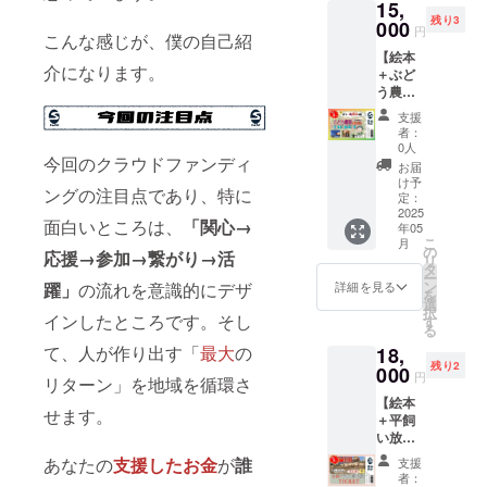
材料］
15,
今回、
ギッ
の変更
後継者
のプロ
キー50g
有機コ
残り3
杉山商
000
シュな
など、
不足や
円
ジェク
x2袋・
ショウ
こんな感じが、僕の自己紹
店で借
RYOKO
リター
狩猟道
トが成
②猪
（スリ
【絵本
りたア
さんに
ン品の
具の維
功すれ
ジャー
介になります。
ランカ
＋ぶど
トリエ
いろい
アップ
持費の
ば、こ
キー
産）、
う農家
ハウス
ろ聞き
グレー
負担が
の場所
50g2
有機ニ
体験チ
（上野
ながら
ドとし
課題に
支援
での
袋） ①
ンニク
ケッ
原市
キック
て使用
者：
なって
ワーク
鹿
（イン
ト】In
内）に
ボクシ
0人
いたし
いま
ショッ
ジャー
ド
甲州市
今回のクラウドファンディ
て、パ
ングの
ます！
お届
す。命
プ等を
キー 名
産）、
僕がお
フさん
体験は
け予
・その
懸けで
開催し
称 鹿
ングの注目点であり、特に
有機オ
世話に
の古民
定：
いかが
他、好
地域を
ますの
肉ペッ
レガ
なって
2025
家修繕
でしょ
きなこ
守る猟
で一緒
面白いところは、
「関心→
トフー
ノ、有
年05
いるブ
ワーク
う。
とが出
師さん
にやり
こ
ド、お
月
機セー
ドウ農
ショッ
の
【リ
来る仕
応援→参加→繋がり→活
の活動
ましょ
リ
やつ 原
ジ、有
家(あめ
プ参加
タ
ターン
組み、
を、持
う！ 利
ー
材料
機ロー
とひか
チケッ
ン
内容】
躍」
の流れを意識的にデザ
詳細を見る
場所づ
続可能
用先
を
名 鹿
ズマ
り)の陽
トを提
選
1.今回
くり、
な形で
【古民
択
肉（各
リー、
一さん
インしたところです。そし
供しま
す
の支援
仲間の
支える
家修
る
部位を
有機タ
に今回
す。
で制作
活動の
支援が
繕、再
含む）
イム、
て、人が作り出す「
最大
の
18,
のプロ
【リ
した
支援に
不可欠
生、飲
原産
パプリ
残り2
ジェク
000
ターン
「ぼく
使用さ
円
です。
食営業
リターン」を地域を循環さ
国 日
カ ［内
トをお
内容】
らの価
せてい
ぜひみ
ができ
本（山
容量］
【絵本
話しし
1.今回
値」の
ただき
なさん
せます。
る場所
梨県上
25g
＋平飼
たとこ
の支援
絵本1冊
ます。
のお力
作り、
野原
［加工
い放牧
ろ、快
で制作
をお届
この活
を貸し
それに
市） 内
者］
地体
くリ
した
けしま
あなたの
支援したお金
が
誰
動を支
支援
てくだ
関連し
容量
株）エ
験！！
ターン
「ぼく
す(2025
者：
援して
さい！
た活動
50g 賞