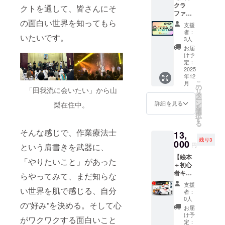
イスカ
豊かに
カル
クラ
る方》
「ぼく
を整
クトを通して、皆さんにそ
す。
レー
なるよ
チャー
ファン
上野
らの価
え、飲
ペット
（辛
うな関
ジャパ
をただ
の面白い世界を知ってもら
原・藤
値」の
食許可
がいる
口） ・
支援
係を築
ン
応
野近郊
絵本1冊
を再度
方はぜ
者：
有機
いてい
（https:
いたいです。
援！】
での罠
をお届
取得す
3人
ひどう
チャイ
くため
//pccj.jp
10000
の見回
けしま
るとい
ぞ。
お届
・有機
のデザ
）まで
円の支
り、実
す(2025
う野望
け予
【リ
ブラッ
イン手
援チ
際の解
年内目
定：
があり
ターン
クペッ
法で
ケット
2025
体現場
標) ご存
ます。
内容】
パー ・
す。 詳
年12
です。
の手
知の方
【リ
1.今回
有機カ
しくは↓
こ
月
おまか
伝って
も多い
の
ターン
の支援
ルダモ
「田我流に会いたい」から山
パーマ
リ
せ！で
頂ける
かと思
タ
内容】
で制作
ン 【注
カル
ー
応援し
ボラン
います
ン
1.今回
詳細を見る
梨在住中。
した
意事
チャー
を
てくだ
ディア
が、鹿
選
の支援
「ぼく
項】 商
ジャパ
択
さる方
の方を
や猪の
す
で制作
らの価
品開封
ン
る
はこち
探して
急増が
した
値」の
前には
（https:
そんな感じで、作業療法士
13,
らのチ
いま
深刻な
「ぼく
絵本1冊
必ずお
//pccj.jp
残り3
ケット
000
す。国
問題に
らの価
をお届
円
届けの
という肩書きを武器に、
）
でご支
内の至
なって
値」の
けしま
リター
【絵本
援くだ
る所で
いま
絵本1冊
「やりたいこと」があった
す(2025
ンに貼
＋初心
さい。
猟師さ
す。全
をお届
年内目
付され
者キッ
【リ
ん不足
国の鹿
らやってみて、まだ知らな
けしま
標) 2. ジ
たラベ
クボク
ターン
が深刻
の推定
す(2025
ビエ
支援
ルや注
シング
い
世界を肌で感じる、自分
内容】
です。
個体数
年内目
者：
ペット
意書き
体験
1.今回
月一回
は約260
0人
標) 全体
フード
をご確
の”好み”を決める。そして心
個別
の支援
でもあ
万頭、
的な修
お届
50g×4
認くだ
レッス
で制作
りがた
猪は約
け予
繕、空
袋（鹿
さい。
がワクワクする面白いこと
ン1時
した
定：
いで
88万頭
調設
ジャー