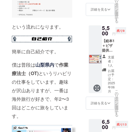
様ご自
リ
師さん
【リ
タ
身の感
ー
を支援
ターン
ン
詳細を見る
想や一
を
しませ
内容】
選
部引用
択
んか？
1.今回
す
の範囲
る
【リ
の支援
に留め
という流れになります。
5,5
ターン
で制作
ていた
残り9
内容】
00
した
だきま
円
1.今回
「ぼく
すよう
【絵本1
の支援
らの価
お願い
＋ピザ
で制作
値」の
いたし
提供
した
簡単に自己紹介です。
絵本1冊
ます。
券】 イ
「ぼく
をお届
支援
ベント
らの価
けしま
者：
僕は普段は
山梨県内
で
作業
でピザ
値」の
す(2025
1人
を販売
絵本1冊
年内目
お届
療法士（OT)
というリハビリ
してい
をお届
標) -お
け予
る
けしま
定：
知らせ-
の仕事をしています。趣味
Kabout
2025
す(2025
・予定
年06
ers様の
年内目
部数
が沢山ありますが、一番は
こ
月
ご協力
標) 僕に
の
(100部)
リ
で、お
いつも
タ
海外旅行が好きで、年2〜3
の超え
ー
好きな
丁寧に
ン
た場合
詳細を見る
を
ピザと
回はどこかに旅をしていま
技術・
選
でも、
択
交換で
知識を
す
必ず返
る
す。
きるピ
教えて
礼部数
6,5
ザ引換
くれる
を作成
残り13
券を提
00
タカさ
しま
円
供しま
ん。命
す！ ・