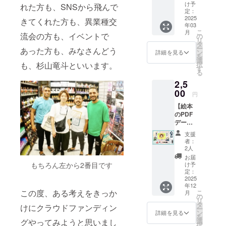
つ、感
け予
れた方も、SNSから飛んで
謝の気
定：
持ちを
2025
きてくれた方も、異業種交
年03
メール
こ
月
で送り
流会の方も、イベントで
の
リ
ます。
タ
ー
あった方も、みなさんどう
（僕、
ン
詳細を見る
を
または
選
択
も、杉山竜斗といいます。
作家よ
す
る
り）
2,5
【リ
ターン
00
円
内容】
【絵本
1.個別
のPDF
の感謝
データ
メッ
をお送
セージ
支援
りしま
を送り
者：
す】絵
ます！
2人
本「ぼ
金額の
お届
くらの
大小に
け予
もちろん左から2番目です
価値」
関わら
定：
のpdf
2025
ず、あ
年12
データ
なたの
この度、ある考えをきっか
こ
月
を
支援に
の
リ
Firestor
心から
タ
けにクラウドファンディン
ー
age等で
感謝し
ン
詳細を見る
を
共有致
ます。
選
グやってみようと思いまし
択