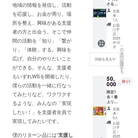
ローブ
す(2025
値」の
詳細の
場所に
援枠と
内容に
さる方
地域の情報を発信し、活動
も） 人
参照 販
プ体験
［内容
年内目
絵本1冊
場所に
ついて
してご
なりま
がいる
生・
売者・
への参
量］25g
標) 2平
をお届
支援
ついて
の詳細
支援お
を応援し、お金が周り、場
す。応
とすれ
旅・私
製造場
加チ
［加工
飼い放
者：
けしま
の詳細
はメー
願いし
援枠と
ば、、
生活・
所 同
ケット
1人
者］同
牧地体
す
はメー
所を整え、興味がある支援
ルで直
ます。
してご
、どん
自然・
上 【注
(eTicke
上 ・有
験チ
お届
（2025
ルで直
接連絡
支援お
な方な
恋愛・
意事
t予定)
け予
機チャ
ケット
年内目
者の方と出会う。そこで仲
接連絡
予定で
願いし
んで
家
定：
項】 商
初心者
イ ［品
(eticket
標） 2.
予定で
す。 グ
ます。
しょ
2025
庭、、
品開封
大歓
間の活動を「知り」「繋が
名］有
予定) 3.
ブドウ
す。 ・
ローブ
年12
う。ぜ
、どん
前には
迎！僕
機マサ
体験
農家体
現地集
こ
や防具
月
ひお会
な話で
り」「体験」する。興味を
の
必ずお
も初め
ラチャ
後、農
験参加
合現地
リ
等は必
いして
もOKで
タ
届けの
てから
イ紅茶
園の加
チケッ
解散(詳
ー
要な物
広げ、自分のやりたいこと
みたい
す。幅
ン
リター
何度も
詳細を見る
［原材
工場・
ト
細は後
を
品につ
もので
広く話
選
ンに貼
丁寧に
料名］
精肉店
（etick
日) ・
択
いては
ができる。そんな、支援者
す。感
せる方
す
付され
教えて
有機紅
でもら
et予
ワーク
る
貸し出
謝して
だと思
たラベ
もらっ
茶（イ
える
定） 品
もいずれWSを開催したり、
ショッ
しがあ
50,
もしき
いま
ルや注
ていま
ンド
3000円
種はワ
プの内
りま
残り1
れませ
000
す。美
意書き
す。 ジ
産）、
分のお
僕らの活動を一緒に行なっ
円
インな
容はま
す。着
ん。支
味しい
をご確
ビエに
有機
肉（現
どに使
だ未定
替えや
限定1
援金の
ご飯を
てみたりなど、ワクワクす
認くだ
興味が
ショウ
地から
われる
です。
飲み物
名！最
使い道
食べな
さい。
ある
ガ（ス
自宅へ
甲州と
ご希望
など最
上リ
を考
るような、みんなの「実現
がら感
実際に
方、猟
リラン
の郵便
いう品
に添え
低限の
ター
え、わ
謝の気
お届け
師さん
カ
費は杉
支援
種で
るかわ
物でご
したい！」を支援者全員で
ン！
かりや
持ちを
するリ
に聞い
者：
産）、
山商店
す。山
かりま
参加い
【絵本3
すく活
込めて
0人
ターン
てみた
有機シ
が負担
梨県甲
せん
実現してみたいです。
ただけ
冊＋作
動報告
ご馳走
とパッ
いこと
お届
ナモ
しま
州市に
が、も
ます。
家の絵
をする
しま
け予
ケージ
がある
ン、有
す） ー
あるぶ
し希望
さらな
画＋あ
ことを
定：
す。 希
等のデ
方、里
焼カル
以下を
僕のリターン品には”
支援し
どう畑
があれ
る詳細
なたの
2025
お約束
望があ
ザイン
山の現