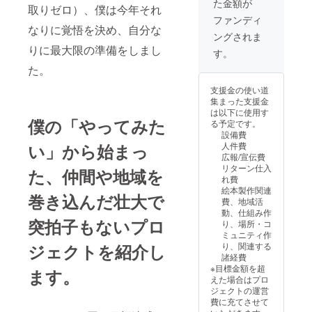
る 時期
た金額が
はメー
菜園入
お願い
界に一
取りゼロ）、僕は今年それ
により
ルで直
門 自然
しま
枚しか
ファンディ
内容は
接連絡
の仕組
す。
なりに覚悟を決め、自分な
ない絵
異なり
ングされま
予定で
みを生
をお届
ますの
す。 最
りに最大限の準備をしまし
かす家
けしま
す。
であら
大限に
庭菜園
す。
かじめ
た。
安全管
1冊
ご了承
理に努
(４〜5
支援金の使い道
くださ
めます
月ごろ
集まった支援金
い。 農
が、活
送付予
は以下に使用す
園の詳
動中の
定) 3.
僕の「やってみた
る予定です。
細は
ケガや
パーマ
設備費
ホーム
事故
カル
人件費
い」から始まっ
ページ
（ハサ
チャー
広報/宣伝費
をご覧
ミなど
自給自
リターン仕入
くださ
使用予
た、仲間や地域を
立の農
れ費
い。
定）、
的暮ら
絵本製作関連
（https:
持ち物
しに 1
巻き込んだ壮大で
費、地域活
//booho
の紛
冊（同
動、仕組み作
owoofa
失・破
上）
突拍子もないプロ
り、場所・コ
rm.jimd
損等に
パーマ
ミュニティ作
ofree.c
ついて
カル
り、関連する
ジェクトを紹介し
om） ・
は自己
チャー
諸経費
クラ
責任と
とは、
※目標金額を超
ファン
なりま
ます。
パーマ
えた場合はプロ
終了
す。不
ネント
ジェクトの運営
後、持
安な方
（永続
費に充てさせて
ち物や
は、事
性）と