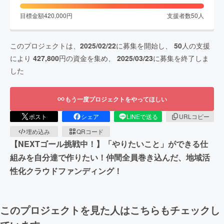
目標金額
420,000
円
支援者数
50
人
このプロジェクトは、
2025/02/22
に募集を開始し、
50
人の支援
により
427,800
円の資金を集め、
2025/03/23
に募集を終了しま
した
もう一度プロジェクトをやってほしい
ポスト
シェア
LINEで送る
URLコピー
埋め込み
QRコード
【NEXTゴール挑戦中！】「やりたいこと」ができる仕
組みを自分達で作りたい！仲間全員巻き込んだ、地域活
性化クラウドファンディング！
このプロジェクトを見た人はこちらもチェックし