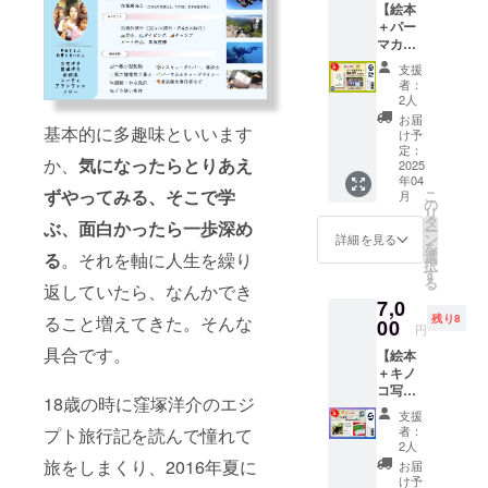
【絵本
す！
をかけ
支援額
＋パー
【リ
て地域
が上
マカル
ターン
を守る
回った
チャー
内容】
地元の
場合、
支援
参考書
1.今回
猟師さ
紙や加
者：
①】
の支援
んに、
2人
工の品
パーマ
で制作
皆で少
質、環
お届
カル
基本的に多趣味といいます
した
しづつ
け予
境配慮
チャー
「ぼく
定：
出し
素材へ
か、
気になったらとりあえ
ジャパ
2025
らの価
合って
の変更
年04
ンの設
値」の
必要な
など、
ずやってみる、そこで学
こ
月
楽さん
絵本1冊
の
道具や
リター
リ
から、
をお届
タ
備品を
ン品の
ぶ、面白かったら一歩深め
ー
リター
けしま
ン
寄贈し
詳細を見る
アップ
を
ン品へ
す(2025
選
ません
る
。それを軸に人生を繰り
グレー
択
の協力
年内目
す
か？罠
ドとし
る
を頂き
返していたら、なんかでき
標) 2.イ
は買い
て使用
7,0
まし
ベント
切りで
いたし
残り8
ること増えてきた。そんな
た！ こ
00
でのピ
長く使
ます！
円
ちらは
ザ提供
えると
・それ
具合です。
【絵本
家庭菜
券
いうも
でも余
＋キノ
園でで
(eticket
のでは
剰分が
コ写真
きるも
または
なく、
出た場
18歳の時に窪塚洋介のエジ
集！】
のなど
郵送で
ワイ
合、ジ
支援
写真家
比較的
送付予
ヤーが
者：
プト旅行記を読んで憧れて
ビエ、
Kayaさ
シンプ
定) 支援
2人
切れた
古民家
んの
ルな内
者の方
旅をしまくり、2016年夏に
り、罠
お届
修繕、
「Kinok
容で
には、
け予
自体が
その他