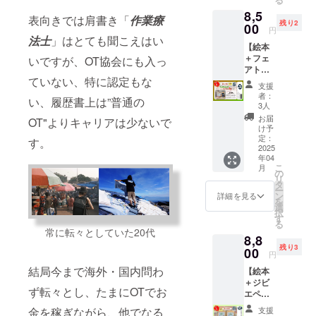
を頂き
ろ、リ
す(2025
ご確認
ださ
くださ
8,5
まし
ターン
年内目
くださ
表向きでは肩書き「
作業療
い！！
い。 完
残り2
た！ こ
00
品とし
標) 2.
いー ・
円
【支援
成は
ちらは
て扱う
法士
」はとても聞こえはい
パーマ
出店頻
内容】
2025年
【絵本
①と比
ことを
カル
度・イ
・寄贈
内、、
＋フェ
べると
いですが、OT協会にも入っ
承諾し
チャー
ベント
先 陣
しっか
アト
詳しい
てくだ
菜園入
場所も
馬ジビ
りと作
ていない、特に認定もな
レード
内容に
さいま
門 自然
未定の
支援
エ会
りたい
スパイ
なって
した。
の仕組
者：
ため、
会長 大
ので気
い、履歴書上は”普通の
ス5種
いま
【リ
3人
みを生
知り合
木隆之
長にお
セッ
す。 実
ターン
かす家
お届
いの購
OT"よりキャリアは少ないで
さん ・
待ちく
ト！！
際にお
内容】
け予
庭菜園
入を奨
支援内
ださ
】 オー
届けす
定：
1.今回
1冊
す。
励しま
容 罠
い。日
ガニッ
2025
る商品
の支援
(４〜5
す ・ピ
等狩猟
本全国
年04
クスパ
とデザ
で制作
月ごろ
ザの写
に関連
こ
どこへ
月
イスと
インが
の
した
送付予
真は実
する物
リ
でも届
紅茶、
異なる
タ
「ぼく
定) パー
物と異
品、備
ー
きます
そして
場合が
ン
らの価
詳細を見る
マカル
なる場
品の寄
を
が、環
ドライ
ありま
選
値」の
チャー
合があ
贈 ＊
択
境負荷
フルー
すの
す
絵本1冊
とは、
ります
透明性
る
を減ら
ツを取
で、あ
をお届
パーマ
常に転々としていた20代
のでご
確保の
すため
8,8
り扱っ
らかじ
けしま
ネント
了承く
ため、
知り合
残り3
ている
00
めご了
す(2025
（永続
円
ださい
支援金
いはな
エヌ・
承くだ
年内目
性）と
・出店
の直接
るべく
結局今まで海外・国内問わ
【絵本
ハーベ
さい。
標) 2.写
農業
情報は
寄付は
手渡し
＋ジビ
スト(@
【リ
真集
（アグ
公式
ず転々とし、たまにOTでお
致しま
させて
エペッ
西荻窪)
ターン
Kinoko
リカル
Instagr
せん ・
頂きま
トフー
さん。
内容】
nomori
チャー
支援
金を稼ぎながら、他でなる
am（＠
金額
す！
ド3種