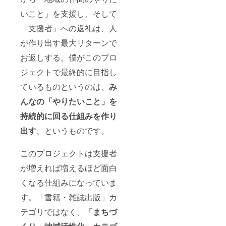
しょう
か？ 詳
いこと」を支援し、そして
しくは↓
「支援者」への返礼は、人
パーマ
カル
が作り出す最大リターンで
チャー
ジャパ
お返しする。僕がこのプロ
ン
（https:
ジェクトで最終的に目指し
//pccj.jp
）まで
ているものというのは、
み
実際に
お届け
んなの「やりたいこと」を
する商
持続的に回る仕組みを作り
品とデ
ザイン
出す
、というものです。
が異な
る場合
があり
このプロジェクトは支援者
ますの
で、あ
が増えれば増えるほど面白
らかじ
めご了
くなる仕組みになっていま
承くだ
す。「書籍・雑誌出版」カ
さい。
テゴリではなく、
「まちづ