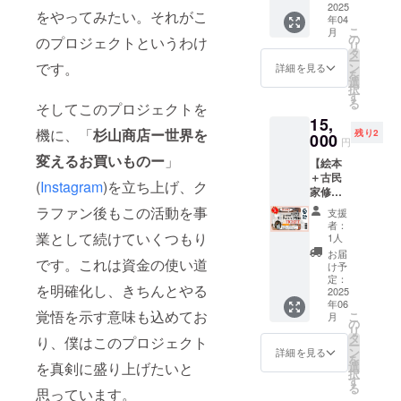
実際に
間！】
2025
「ぼく
す。詳
とさ
備、
キー50g
をやってみたい。それがこ
お届け
年04
甲府駅
らの価
細を知
れ、農
ウッド
x2袋・
するリ
こ
月
南口か
値」の
の
りたい
作物被
のプロジェクトというわけ
デッキ
猪
ターン
リ
ら徒歩3
絵本1冊
タ
方は
害は年
の設
ジャー
とパッ
ー
分。本
をお届
です。
ン
【備考
間約140
詳細を見る
置、窓
キー
ケージ
を
格的な
けしま
選
欄】で
億円
抜けの
50g2
等のデ
択
キック
す(2025
す
メッ
（令和4
修理、
袋） 杉
ザイン
る
そしてこのプロジェクトを
ボクシ
年内目
セージ
年度）
トイレ
山商店
が異な
15,
ングの
標) ・絵
をくだ
に上り
周り、
が
る場合
機に、「
杉山商店ー世界を
残り2
体験を1
000
本は予
さい。
ます。
キッチ
円
Grace
があり
時間で
定部数
食害に
ンの飲
Gibier
変えるお買いものー
」
ますの
【絵本
きま
(100部)
よる森
食店仕
様に代
で、あ
＋古民
す。主
の超え
林破壊
様への
(
Instagram
)を立ち上げ、ク
金を支
らかじ
家修繕
に山梨
た場合
も進
変更、
払い、
めご了
WSチ
県内の
でも必
ラファン後もこの活動を事
み、自
物品の
支援
4〜5月
承くだ
ケッ
イベン
ず返礼
然環境
者：
調達
中に発
さい。
ト】 以
トで
業として続けていくつもり
部数を
1人
のバラ
等々、
送予定
【商品
前より
ROCKI
作製し
ンスが
お届
皆が快
です。
詳細】
です。これは資金の使い道
古民家
N’
ます！
け予
崩れつ
適に使
【内容
・魔法
修繕、
PIZZA
定：
・支援
つあり
える場
物詳
のスパ
を明確化し、きちんとやる
手作り
2025
として
額が上
ます。
所を作
細】 ジ
イス
年06
漆喰講
ピザの
回った
猟師さ
るため
覚悟を示す意味も込めてお
ビエ
こ
［品
月
座など
移動販
の
場合、
んの平
に、や
ペット
リ
名］有
の活動
売も
タ
紙や加
均年齢
り、僕はこのプロジェクト
りたい
フード
ー
機スパ
に誘っ
行って
ン
工の品
詳細を見る
は約68
ことが
50g×4
を
イス
てくれ
いま
選
を真剣に盛り上げたいと
質、環
歳と高
山ほど
袋（①
択
ミック
るパフ
す。エ
す
境配慮
齢化が
ありま
鹿
る
ス［原
さん。
思っています。
ネル
素材へ
進み、
す！ こ
ジャー