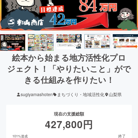
絵本から始まる地方活性化プロ
ジェクト！「やりたいこと」がで
きる仕組みを作りたい！
sugiyamashoten
まちづくり・地域活性化
山梨県
現在の支援総額
427,800
円
終了
101
%達成