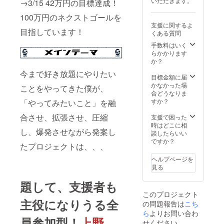
いただきます。
場所に
→3/15 42万円の目標達成！
前に各
農業
ついて
自でレ
（アグ
100万円のネクストゴールを
の詳細
ジャー
リカル
支援に関するよ
はメー
保険や
チャー
目指しています！
くある質問
ルで直
傷害保
）、そ
接連絡
険への
して文
手数料はいく
予定で
加入を
化（カ
らかかります
す。 ・
おすす
ル
か？
最大限
めしま
チャー
今まで好き放題にやりたい
に安全
す。 サ
）を組
目標金額に届
管理に
ムネイ
み合わ
かなかった場
ことをやってきた僕が、
努めま
ルの画
せた言
合どうなりま
すが、
像は2月
葉で、
すか？
「やってみたいこと」を融
活動中
の剪定
永続可
のケガ
時、そ
能な農
合させ、拡張させ、圧縮
支援で困った
や事
の他イ
業をも
時はどこに相
故、持
メージ
し、爆発させながら発案し
とに永
談したらいい
ち物の
画像と
続可能
ですか？
紛失・
たプロジェクトは、、、
なり、
な文
破損等
実際の
化、即
ヘルプページを
につい
体験と
ち、人
見る
ては自
は異な
と自然
己責任
ります
が共に
題して、
支援者も
となり
のでご
豊かに
ます。
このプロジェクト
了承く
なるよ
主役になりうる全
不安な
ださ
の問題報告は
うな関
こち
方は、
い。
係を築
ら
よりお問い合わ
事前に
員参加型！
上野
いてい
せください