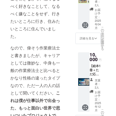
素敵な
1.今回
（キノ
者：
）、そ
kabout
500円 ×
類！】
ご縁で
の支援
2人
べく好きなことして、なる
コの写
して文
ers_jp
支援数
絵本と
巡り合
で制作
真集）
お届
化（カ
）をご
分 ・寄
ジビエ
い、今
べく嫌なことをせず、行き
した
け予
1冊
ル
確認く
贈時
ペット
回のク
定：
「ぼく
(４〜5
チャー
ださい
期
たいところに行き、住みた
フード
2025
ラファ
らの価
月ごろ
）を組
・ご利
2025年
年04
（鹿・
ンの目
値」の
送付予
み合わ
用方
こ
5〜6月
月
いところに住んでいまし
猪
的や趣
の
絵本1冊
定) 商品
せた言
法：チ
リ
を予定
ジャー
旨を説
タ
をお届
サイ
葉で、
た。
ケット
ー
上記支
キー）
明した
ン
けしま
詳細を見る
ズ:210x
永続可
を
を
援内容
のセッ
とこ
選
す
148mm
能な農
Kabout
択
に則
トリ
ろ、快
す
（2025
実際に
なので、偉そう作業療法士
業をも
ers店舗
る
り、杉
ターン
くリ
年内目
お届け
とに永
で提示
山商店
10,
です。
ターン
と書きましたが、キャリア
標） 2.
する商
続可能
・紙媒
が責任
普段僕
000
品での
パーマ
品とデ
円
な文
体チ
を持っ
が教わ
としては微妙な、中身も一
取り扱
カル
ザイン
化、即
ケット
て支援
【絵本1
りに
いを承
チャー
が異な
ち、人
を普通
を行い
般の作業療法士と比べると
冊＋た
行って
諾して
自給自
る場合
と自然
郵便で
ます。
だ応援
いる猟
くださ
立の農
があり
が共に
発送予
かなり性格の違ったタイプ
その様
瓦寄進
師の大
いまし
的暮ら
ますの
支援
豊かに
定
子を杉
チケッ
山さ
た！
し 1冊
者：
で、あ
なので、ただ一人の人の話
なるよ
(eTicke
山商店
ト】古
ん、地
【リ
2人
（4～5
らかじ
うな関
tへの変
BLOG
民家修
域の
ターン
月ごろ
お届
として聞いてください。
こ
めご了
係を築
更の可
、活動
繕・空
鹿・猪
内容】
け予
送付予
承くだ
いてい
能性も
報告、
き家利
のジビ
定：
れは僕が仕事以外で出会っ
1.今回
定）
さい。
くため
あり) ・
SNS等
用支援
2025
エペッ
の支援
パーマ
のデザ
有効期
で活動
年12
に特化
た、もっと面白い世界で思
トフー
で制作
カル
イン手
こ
限：
月
報告を
したリ
ドのリ
の
した
チャー
法で
リ
2025年
いついたプロジェクトで
しま
ターン
ターン