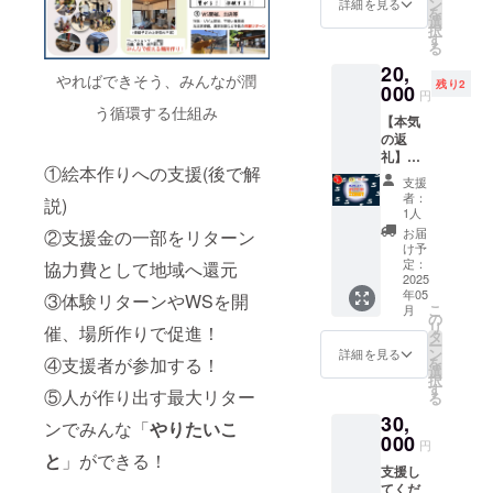
有機ク
中から
ン
家さん
詳細を見る
床の張
） ＊
け、ど
を
する物
se.shop
いるく
ミン
3000円
選
へのイ
り替
甲府駅
のよう
択
品、備
①猪
くり罠
（イン
分のお
す
メージ
え、水
南口か
にこの
る
品の寄
ジャー
を触わ
ド
選びい
をいい
回りの
ら徒歩3
場所が
贈 ＊
20,
キー 名
り、実
産）、
ただ
意味で
修繕な
分 ・日
やればできそう、みんなが潤
変わっ
透明性
残り2
称 イ
際の仕
000
有機コ
き、お
大きく
どを考
円
時：
ていく
確保の
ノシシ
掛け方
ショ
持ち帰
変えて
う循環する仕組み
えてい
2025年
かを見
ため、
【本気
ペット
を学べ
ウ、有
りして
くれた
ます。
4-5月頃
ていて
支援金
の返
フー
ます（1
機カル
いただ
方で
ー以下
の希望
くださ
の直接
礼】絵
ド、お
時間程
ダモ
けま
す。ぜ
をご確
の日時
い。仲
①絵本作りへの支援(後で解
寄付は
本＋ご
やつ 原
度）。
ン、有
す。
ひ体験
認の
支援
(プロ
間の活
致しま
飯食べ
材料
【リ
機シナ
（種類
に参加
者：
上、ご
ジェク
説)
躍に繋
せん ・
ながら
名 イ
ターン
モン、
は時期
1人
してい
支援く
ト終了
がる、
金額
人生相
ノシシ
内容】
有機
により
ろんな
お届
②支援金の一部をリターン
ださ
後に調
いいお
5000円
談チ
肉（各
1.今回
フェン
ます）
け予
ことを
いー ・
整) ・駐
金の使
× 支援
ケット
部位を
の支援
定：
ネル、
【リ
協力費として地域へ還元
聞いて
場所：
車場：
い方を
数分 ・
です。
2025
含む）
で制作
有機
ターン
みてく
上野原
あり
しま
寄贈時
年05
僕とど
③体験リターンやWSを開
原産
した
ショウ
内容】
ださ
市内 ・
（要予
こ
す！ ＊
月
期
こかの
国 日
「ぼく
の
が、有
1.今回
い！
日時：
約） ・
リ
こちら
2025年
催、場所作りで促進！
お店で
本（山
らの価
タ
機ター
の支援
【リ
2025年
現地集
ー
のリ
5〜6月
お食事
梨県上
値」の
ン
メリッ
で制作
詳細を見る
ターン
5〜7月
合現地
を
④支援者が参加する！
ターン
を予定
会をし
野原
絵本1冊
選
ク、有
した
内容】
ごろを
解散 ・
択
は4200
＊こち
ましょ
市） 内
をお届
す
機トウ
「ぼく
1.今回
予定 ・
⑤人が作り出す最大リター
クラ
る
円のリ
らのリ
う（1-2
容量
けしま
ガラ
らの価
の支援
クラ
ファン
ターン
ターン
30,
時間程
50g 賞
す(2025
シ、有
値」の
ンでみんな「
やりたいこ
で制作
ファン
終了
と同じ
は4200
度、盛
000
味期
年内目
機ニン
絵本1冊
した
円
終了
後、持
内容に
円のリ
り上が
限 到
標) 2.
と
」ができる！
ニク、
をお届
「ぼく
後、持
ち物や
なりま
ターン
支援し
ればい
着後に
ワーク
有機ク
けしま
らの価
ち物や
詳細の
す。応
と同じ
てくだ
つまで
ラベル
ショッ