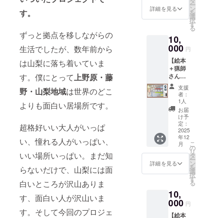
タ
「ぼく
とは、
す。僕
ー
6月から
す。支
です。
を協力
ン
らの価
詳細を見る
パーマ
自身も
す。
を
12月末
援だけ
以前飲
してく
選
値」の
ネント
パーマ
択
まで
で終わ
食営業
れまし
す
絵本1冊
（永続
カル
る
（予
らせ
を行
た！談
をお届
性）と
ずっと拠点を移しながらの
チャー
定）
ず、ぜ
10,
なって
合坂SA
けしま
農業
デザイ
ひ関心
いたこ
000
でも出
す
生活でしたが、数年前から
（アグ
円
ンコー
を持ち
ともあ
品して
（2025
リカル
スへ参
続けて
【絵本
るそう
は山梨に落ち着いていま
いま
年内目
チャー
加し、
くださ
＋猟師
です
す。僕
標） 2.
）、そ
パーマ
い。 ＊
さん特
す。僕にとって
上野原・藤
が、現
に罠や
エヌ・
して文
カル
こちら
化応
状窓抜
その後
ハーベ
化（カ
支援
チャー
野・山梨地域
は世界のどこ
のリ
援！】
けや
の捌き
ストス
者：
ル
デザイ
ターン
命懸け
壁、ト
方、そ
1人
パイス5
チャー
よりも面白い居場所です。
ナーに
は4200
で地域
イレ、
して人
種（4月
お届
）を組
なりま
円のリ
を守る
水回
生観、
け予
に郵送
み合わ
した。
ターン
猟師さ
り、床
定：
いろい
予定）
超格好いい大人がいっぱ
せた言
このと
と同じ
んを一
2025
の修繕
ろ教え
杉山商
葉で、
ても面
年12
内容に
緒に支
などが
てくれ
い、憧れる人がいっぱい、
店
永続可
こ
白い学
月
なりま
援しま
必要で
の
る猟師
Selects
能な農
リ
問を一
す。応
せん
いい場所いっぱい。まだ知
す。週
タ
さんで
のスパ
業をも
ー
度学ん
援枠と
か？
末だけ
ン
す。こ
詳細を見る
イス5種
とに永
を
でみる
らないだけで、山梨には面
してご
【リ
のレス
選
んな面
（商品
続可能
択
のはい
支援お
ターン
トラン
す
白い世
名） ・
な文
る
白いところが沢山ありま
かがで
願いし
内容】
など、
界があ
魔法の
化、即
しょう
10,
ます。
1.今回
キッチ
るんだ
スパイ
ち、人
す、面白い人が沢山いま
か？ 詳
《ジビ
の支援
000
ン周り
な〜と
ス ・有
円
と自然
しくは↓
エに興
で制作
の修理
いつも
す。そして今回のプロジェ
機スパ
が共に
パーマ
【絵本
味があ
した
や設備
思いま