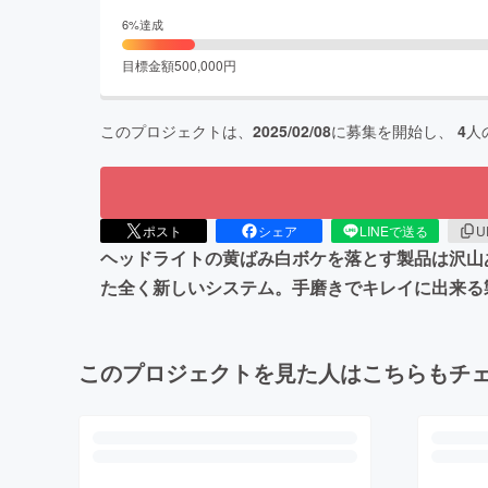
6
%達成
目標金額
500,000
円
このプロジェクトは、
2025/02/08
に募集を開始し、
4
人
ポスト
シェア
LINEで送る
U
ヘッドライトの黄ばみ白ボケを落とす製品は沢山
た全く新しいシステム。手磨きでキレイに出来る
このプロジェクトを見た人はこちらもチ