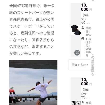
が決ま
10,
り次第
全国47都道府県で、唯一公
お知ら
000
円
せいた
設のスケートパークが無い
【Tee
しま
青森県青森市。路上や公園
シャ
す。 ・
ツ】
カ
でスケートボードをしてい
A.S.A.P.
ラー：
支援
をデザ
白
者：
ると、近隣住民へのご迷惑
インし
19人
たTシャ
お届
になったり、関係各所から
ツを提
け予
供しま
定：
の注意など、滑走すること
す。シ
2025
年07
ルクス
が難しい毎日です。
こ
月
クリー
の
リ
ンを
タ
ー
使っ
ン
詳細を見る
を
て、オ
選
択
リジナ
す
る
ルデザ
10,
インを
印刷す
000
円
るワー
【Tee
ク
シャ
ショッ
ツ】
プを開
A.S.A.P.
催し作
支援
をデザ
成しま