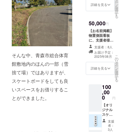
ー
ディー
ただき
ン
援者様
詳細を見る
を
（パー
ます。
選
の交通
択
カー）
・日
す
費や滞
る
を提供
時：
在費は
50,000
しま
2025年
各自で
円
す。 ※
7月下旬
ご負担
【お名前掲載】
デザイ
13:00-
くださ
物置側面看板
ンは決
16:00
い。 ・
に、支援者様の
定し次
・場
支援者
お名前（ニック
第掲載
所：青
支援者：8人
様との
ネーム可）を掲
しま
森県青
連絡方
お届け予定：
載します。 ・掲
そんな中、青森市総合体育
す。 ・
森市新
こ
2025年08月
法：詳
の
載期間：2025年
サイズ
町1‐9‐
リ
細は
館敷地内のほんの一部（雪
タ
8月15日〜（物
展開：
20 A
ー
メール
ン
置建替え時ま
詳細を見る
S, M, L,
Platinu
を
で連絡
捨て場）ではありますが、
選
で） ・掲載方
XL ・カ
m＆Co.
択
しま
す
法：文字のみ、
ラー展
・支援
る
す。 ・
スケートボードをしても良
ロゴ／バナーの
開：黒,
者様の
サイズ
100
掲載は不可 ・掲
白
いスペースをお借りするこ
交通費
展開：
,00
載サイズ：小
や滞在
S, M, L,
0
（10×20ｃｍ程
とができました。
円
費：支
XL ・カ
度） ・支援時、
援者様
ラー展
【オリ
必ず備考欄に希
の交通
開：黒,
ジナル
望されるお名前
費や滞
白
スケー
をご記入くださ
在費は
トボー
い。
支援
各自で
ドデッ
者：
ご負担
キ】
3人
くださ