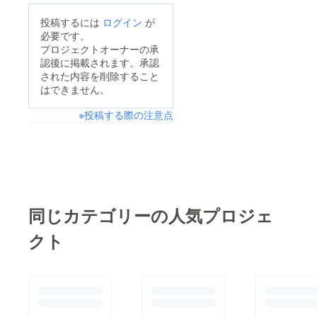
て頂くことができまし
投稿するには
ログイン
が
た。私や皆様の煩悩を
必要です。
取り払う様な、唯一無
プロジェクトオーナーの承
認後に掲載されます。承認
二なデザインになる
された内容を削除すること
と、作り手の苦労も知
はできません。
らずに勝手に思ってい
※投稿する際の注意点
ますw楽しみにしてい
てください！小山田
さんの紹介です ↓↓↓
坊さんなど。ちゃんと
したかったのにできな
かった。一般社団法人
同じカテゴリーの人気プロジェ
WORKSHOP VO 代表
クト
理事。FMごしょがわ
ら「こころを調える
(毎週月13:05)」。
web: コチラもチェッ
ク ←