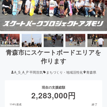
青森市にスケートボードエリアを
作ります
A_S_A_P 平岡浩気
まちづくり・地域活性化
青森県
現在の支援総額
2,283,000
円
終了
114
%達成