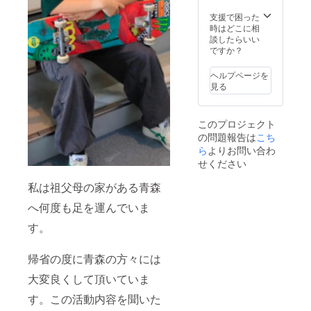
でもら
支援で困った
いまし
時はどこに相
た。
談したらいい
ですか？
ヘルプページを
見る
このプロジェクト
の問題報告は
こち
ら
よりお問い合わ
せください
私は祖父母の家がある青森
へ何度も足を運んでいま
す。
帰省の度に青森の方々には
大変良くして頂いていま
す。この活動内容を聞いた