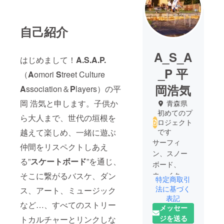
自己紹介
A_S_A
はじめまして！
A.S.A.P.
_P 平
（
A
omori
S
treet Culture
岡浩気
A
ssociation＆
P
layers）の平
岡 浩気と申します。子供か
青森県
初めてのプ
ら大人まで、世代の垣根を
ロジェクト
越えて楽しめ、一緒に遊ぶ
です
サーフィ
仲間をリスペクトしあえ
ン、スノー
る”
スケートボード
”を通じ、
ボード、
そこに繋がるバスケ、ダン
ウェイク
特定商取引
ボード、
法に基づく
ス、アート、ミュージック
ウェイクス
表記
など…、すべてのストリー
メッセー
ケート、ス
ジを送る
トカルチャーとリンクしな
ケートボー