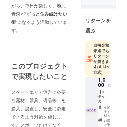
ドが大好き
がら、毎日が楽しく、地元
です。
青森が”
ずっと住み続けたい
リターンを
街
”になるよう活動していま
モットー
は、 ”自分
選ぶ
す。
の遊び場所
は自分で守
目標金額
る” そのた
未達でも
めに
リターン
は、 ”挨拶
が届きま
このプロジェクト
と清掃” が
す
(All-in
方式)
すべての始
で実現したいこと
まり。
1,0
00
そんな気持
円
ちで田舎暮
スケートエリア運営に必要
【ス
テッ
らしを最大
な器材、器具、備品等、を
カー】
限楽しもう
A.S.A.P.
支援
購入、設置し、安全に滑走
と思ってい
をデザ
者：
インし
ます。
85人
できるよう対策を施しま
たオリ
お届
ジナル
す。スポーツだけでなく、
け予