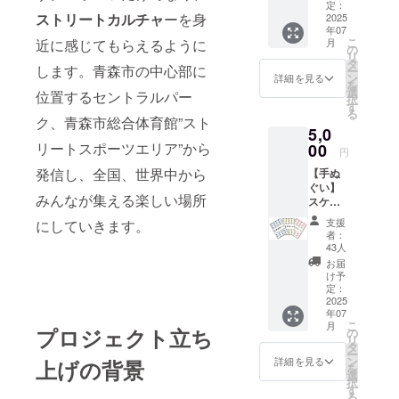
ステッ
定：
ストリートカルチャ
ーを身
カーを
2025
年07
提供し
こ
月
近に感じてもらえるように
ます。
の
リ
※デザイ
タ
します。青森市の中心部に
ー
ンが決
ン
詳細を見る
を
まり次
選
位置するセントラルパー
択
第、掲
す
る
載しま
ク、青森市総合体育館”スト
5,0
す。 ・
数量：1
リートスポーツエリア”から
00
円
点 ・サ
発信し、全国、世界中から
【手ぬ
イズ：
ぐい】
約
みんなが集える楽しい場所
スケー
3×10c
トエリ
m
支援
にしていきます。
アの
者：
オープ
43人
ンを記
お届
念し
け予
て、デ
定：
ザイン
2025
年07
した手
こ
月
ぬぐい
プロジェクト立ち
の
リ
を提供
タ
ー
しま
ン
詳細を見る
上げの背景
を
す。 デ
選
択
ザイン
す
る