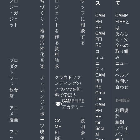
ノロ
ち
ロ
タ
ス
て
ジー
づ
ジ
ッ
・ガ
く
ェ
フ
CAM
CAMP
ジェ
り
ク
に
PFI
FIREと
ット
・
ト
相
RE
は
地
を
談
CAM
あんし
域
作
す
PFI
ん・安
活
る
る
RE
全への
性
資
コ
取り組
化
料
ミュ
み
プロ
音
請
ニ
ニュー
ダク
楽
求
ティ
ス
ト
CAM
ヘルプ
クラウドファ
フー
チ
PFI
お問い
ンディングの
ド・
ャ
RE
合わせ
ノウハウを無
飲食
レ
Crea
料で学ぼう
店
ン
tion
各種規定
CAMPFIRE
ジ
CAM
アカデミー
アニ
ス
利用規
PFI
メ・
ポ
約
RE
漫画
ー
CA
説
細則
for
ツ
MP
明
プライ
Soci
ファ
映
FI
会
バシー
al
ッ
像
RE
・
ポリ