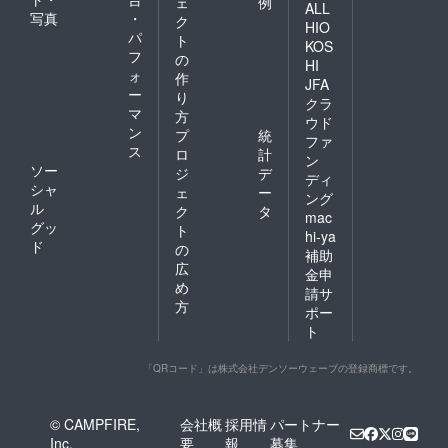
ェ
例
ALL
写真
・
ク
HIO
パ
ト
KOS
フ
の
HI
ォ
作
JFA
ー
り
クラ
マ
方
ウド
ン
プ
統
ファ
ス
ロ
計
ン
ソー
ジ
デ
ディ
シャ
ェ
ー
ング
ル
ク
タ
mac
グッ
ト
hi-ya
ド
の
補助
広
金申
め
請サ
方
ポー
ト
「QRコード」は株式会社デンソーウェーブの登録商標です。
© CAMPFIRE,
会社概
採用情
パートナー
Inc.
要
報
募集