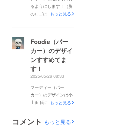
るようにします！（胸
のロゴは全て一緒で、
もっと見る
バックプリント同色と
なります）Foodie選ん
でいただいた方に、後
Foodie（パー
日デザイン選択確認の
カー）のデザイ
メールを差し上げま
ンすすめてま
す。お好きなものを
ゆっくりお選びくださ
す！
い。上記4パターンの
2025/05/26 08:33
他にも
フーディー（パー
カー）のデザインは小
山田 氏にお願いして
もっと見る
おります。ご多忙中の
ところ、急なお願いに
コメント
もっと見る
も関わらず、趣旨に賛
同していただき担当し