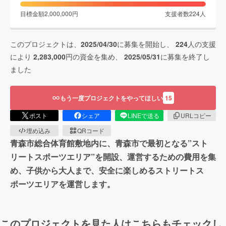
目標金額
2,000,000
円
支援者数
224
人
このプロジェクトは、
2025/04/30
に募集を開始し、
224
人の支援
により
2,283,000
円の資金を集め、
2025/05/31
に募集を終了し
ました
もう一度プロジェクトをやってほしい
15
ポスト
シェア
LINEで送る
URLコピー
埋め込み
QRコード
青森市総合体育館敷地内に、青森市で最初となる”スト
リートスポーツエリア”を開設、運営するための費用を集
め、子供から大人まで、安全に楽しめるストリートス
ポーツエリアを運営します。
このプロジェクトを見た人はこちらもチェックし