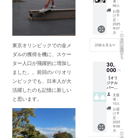
者：
インし
す。 ※
66人
たTシャ
参加で
お届
ツを提
きない
け予
供しま
方には
定：
す。 シ
2025
作成
年07
ルクス
後、発
こ
月
クリー
送させ
の
リ
ンを
ていた
タ
ー
使っ
だきま
東京オリンピックでの金メ
ン
詳細を見る
を
て、オ
す。 ・
選
択
ダルの獲得を機に、スケー
リジナ
日時：
す
る
ルデザ
2025年
ター人口が飛躍的に増加し
30,
インを
7月下旬
印刷す
000
13:00-
円
ました。。前回のパリオリ
るワー
16:00
【オリ
ク
・場
ンピックでも、日本人が大
ジナル
ショッ
所：青
パー
プを開
森県青
活躍したのも記憶に新しい
カー】
催し作
森市新
支援
A.S.A.P.
成しま
と思います。
町1‐9‐
者：
オリジ
す。
20 A
10人
ナル、
※参
Platinu
お届
スケー
加でき
m＆Co.
け予
トエリ
ない方
定：
・支援
アオー
2025
には作
者様の
年08
プンを
成後、
交通費
こ
月
記念し
発送さ
の
や滞在
リ
たフー
せてい
タ
費：支