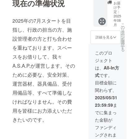
現在の準備状況
アー
お届
い。 ・
ティス
け予
支援者
トによ
定：
様との
るオリ
2025
連絡方
2025年の7月スタートを目
年08
ジナル
法：詳
こ
月
デザイ
の
指し、行政の担当の方、施
細は
リ
ンのス
タ
メール
ー
ケート
ン
詳細を見る
設管理者の方と打ち合わせ
で連絡
を
ボード
選
しま
択
デッキ
す
を重ねております。スペー
す。 ・
る
を製作
このプロ
サイズ
しお届
スをお借りして、我々
展開：
ジェクト
けしま
S, M, L,
A.S.A.P.が運営します。その
す。 シ
は、
All-In方
XL ・カ
ルクス
ラー展
ために必要な、安全対策、
式
です。
クリー
開：黒,
ンでハ
目標金額に
運営器材、器具備品、受付
白 若狭
ンドメ
達也 ク
関わらず、
イド致
用備品等、すべて準備しな
ラフト
しま
2025/05/31
ビール
す。 ※
ければなりません。その費
ラベ
23:59:59
ま
デザイ
ル、
用を皆様にお力添えいただ
ンが決
でに集まっ
パッ
まり次
ケー
きたいのです。
た金額が
第お知
ジ、ノ
らせい
ファンディ
ベル
たしま
ティ
ングされま
す。※画
や、ス