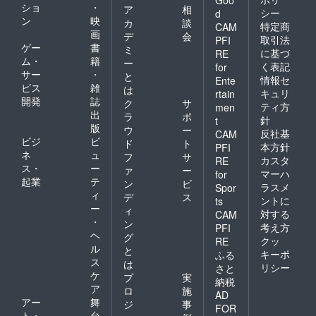
Goo
ショ
・
ア
相
シー
d
ン
映
カ
談
特定商
CAM
画
デ
会
取引法
PFI
ゲー
書
ミ
に基づ
RE
ム・
籍
ー
く表記
for
サー
・
と
情報セ
Ente
ビス
雑
は
キュリ
rtain
開発
誌
ク
サ
ティ方
men
出
ラ
ポ
針
t
版
ウ
ー
反社基
CAM
ビジ
ビ
ド
ト
本方針
PFI
ネ
ュ
フ
サ
カスタ
RE
ス・
ー
ァ
ー
マーハ
for
起業
テ
ン
ビ
ラスメ
Spor
ィ
デ
ス
ントに
ts
ー
ィ
対する
CAM
・
ン
考え方
PFI
ヘ
グ
クッ
RE
ル
と
キーポ
ふる
ス
は
リシー
さと
ケ
プ
実
納税
ア
ロ
施
AD
アー
舞
ジ
事
FOR
ト・
台