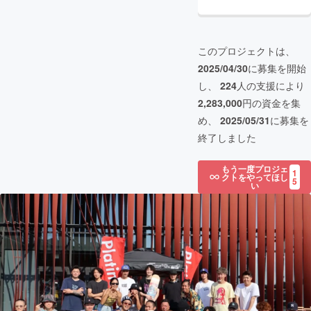
このプロジェクトは、
2025/04/30
に募集を開始
し、
224
人の支援により
2,283,000
円の資金を集
め、
2025/05/31
に募集を
終了しました
もう一度プロジェ
1
クトをやってほし
5
い