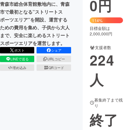
0
円
青森市総合体育館敷地内に、青森
まちづくり・地域活性化
市で最初となる”ストリートス
ポーツエリア”を開設、運営する
114%
ための費用を集め、子供から大人
目標金額は
CAMPFIRE for Social Good
CAMPFIRE Creation
2,000,000円
まで、安全に楽しめるストリート
CAMPFIREふるさと納税
machi-ya
コミュニティ
スポーツエリアを運営します。
支援者数
ポスト
シェア
224
LINEで送る
URLコピー
埋め込み
QRコード
人
募集終了まで残
り
終了