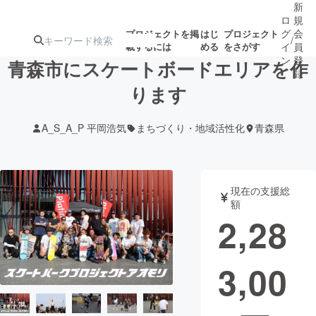
新
ロ
規
グ
会
プロジェクトを掲
はじ
プロジェクト
/
載するには
める
をさがす
イ
員
ン
登
青森市にスケートボードエリアを作
録
ります
人気のプロ
注目のリ
注目の新着プロ
募集終了が近いプ
もうすぐ公開
A_S_A_P 平岡浩気
まちづくり・地域活性化
青森県
ジェクト
ターン
ジェクト
ロジェクト
されます
アート・写真
音楽
現在の支援総
額
2,28
テクノロジー・ガジェット
ゲーム・サ
3,00
映像・映画
書籍・雑誌
ビジネス・起業
チャレンジ