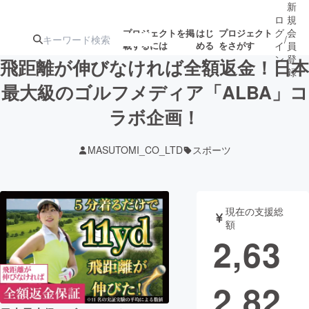
新
ロ
規
グ
会
プロジェクトを掲
はじ
プロジェクト
/
載するには
める
をさがす
イ
員
ン
登
飛距離が伸びなければ全額返金！日本
録
最大級のゴルフメディア「ALBA」コ
ラボ企画！
人気のプロ
注目のリ
注目の新着プロ
募集終了が近いプ
もうすぐ公開
ジェクト
ターン
ジェクト
ロジェクト
されます
MASUTOMI_CO_LTD
スポーツ
アート・写真
音楽
現在の支援総
テクノロジー・ガジェット
ゲーム・サ
額
2,63
映像・映画
書籍・雑誌
2,82
ビジネス・起業
チャレンジ