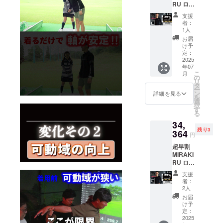
必要な
RU ロン
円 サイ
お読み
正規販
荷時期
場合
グス
ズ展
くださ
売価格
が遅れ
支援
は、
リーブ
開：S,
い。 ※
が販売
者：
る場合
CAMPF
２枚
M, L, LL
デザイ
1人
予定価
があり
IREメッ
セット
以下、
ン 仕様
格より
お届
ます。
セージ
25％off
必読事
は変更
け予
下がる
※適格請
にて実
サイ
項 ※
定：
になる
可能性
求書発
行者に
ズ：L
2025
ページ
可能性
もござ
行事業
直接お
年07
カ
下部に
もござ
いま
者登録
問合せ
こ
月
ラー：
ある、
の
いま
す。 ※
番号:あ
くださ
リ
ブラッ
【サイ
タ
す。ご
ご注文
り 適格
い
ー
ク ■一
ズ
ン
了承く
詳細を見る
状況、
請求書
を
般販売
チャー
選
ださ
使用部
発行事
択
価格 ：
ト】
す
い。 ※
材の供
業者登
る
48,400
【よく
皆様の
給状
録番号
34,
円
ある質
ご支援
況、製
の記載
残り3
■CAMP
364
問】
により
造工程
円
のある
FIRE価
【注意
量産効
上の都
インボ
超早割
格：
事項】
率が向
合等に
イスが
MIRAKI
34,364
は必ず
上した
より出
必要な
RU ロン
円 サイ
お読み
場合、
荷時期
場合
グス
ズ展
くださ
正規販
が遅れ
支援
は、
リーブ
開：S,
い。 ※
売価格
者：
る場合
CAMPF
２枚
M, L, LL
デザイ
2人
が販売
があり
IREメッ
セット
以下、
ン 仕様
予定価
お届
ます。
セージ
25％off
必読事
は変更
け予
格より
※適格請
にて実
サイ
項 ※
定：
になる
下がる
求書発
行者に
ズ：LL
2025
ページ
可能性
可能性
行事業
直接お