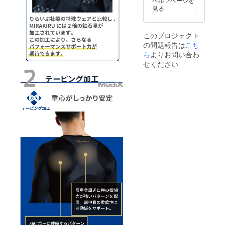
予定価
があり
IREメッ
見る
格より
ます。
セージ
下がる
※適格請
にて実
可能性
求書発
行者に
このプロジェクト
もござ
行事業
直接お
の問題報告は
いま
こち
者登録
問合せ
す。 ※
番号:あ
ら
よりお問い合わ
くださ
ご注文
り 適格
い
せください
状況、
請求書
使用部
発行事
材の供
業者登
給状
録番号
況、製
の記載
造工程
のある
上の都
インボ
合等に
イスが
より出
必要な
荷時期
場合
が遅れ
は、
る場合
CAMPF
があり
IREメッ
ます。
セージ
※適格請
にて実
求書発
行者に
行事業
直接お
者登録
問合せ
番号:あ
くださ
り 適格
い