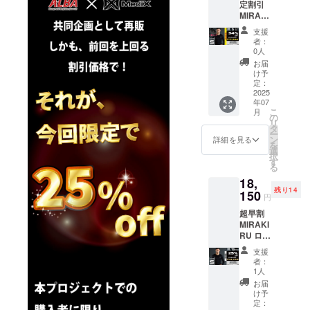
定割引
に応用し、
MIRAKI
アスリート
RU ロン
支援
グス
のパフォー
者：
リーブ
0人
マンス向上
２枚
お届
を目的とし
セット
け予
30％off
定：
たブランド
サイ
2025
です。
年07
ズ：S
こ
月
カ
私たちが追
の
リ
ラー：
タ
求するのは
ー
ブラッ
ン
詳細を見る
を
「リカバ
ク ■一
選
択
般販売
す
リーの最大
る
価格 ：
化」「ト
18,
48,400
残り14
レーニング
円
150
円
■CAMP
効果の最大
超早割
FIRE価
化」「ゲー
MIRAKI
格：
RU ロン
31944
ムパフォー
グス
円 サイ
支援
マンスの最
リーブ
ズ展
者：
大化」であ
1枚
開：S,
1人
25％off
M, L, LL
り、医学的
お届
サイ
以下、
け予
根拠に基づ
ズ：S
必読事
定：