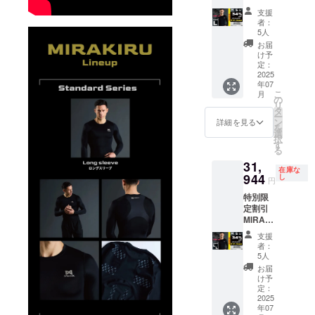
より出
必要な
RU ロン
円 サイ
くださ
正規販
荷時期
支援
場合
グス
ズ展
い。 ※
売価格
者：
が遅れ
は、
リーブ
開：S,
デザイ
5人
が販売
る場合
CAMPF
２枚
M, L, LL
ン 仕様
予定価
お届
があり
IREメッ
セット
以下、
は変更
け予
格より
ます。
セージ
30％off
必読事
定：
になる
下がる
※適格請
にて実
サイ
2025
項 ※
可能性
可能性
求書発
行者に
年07
ズ：L
ページ
もござ
もござ
行事業
直接お
こ
月
カ
下部に
の
いま
いま
者登録
問合せ
リ
ラー：
ある、
タ
す。ご
す。 ※
番号:あ
くださ
ー
ブラッ
【サイ
ン
了承く
詳細を見る
ご注文
り 適格
い
を
ク ■一
ズ
選
ださ
状況、
請求書
択
般販売
チャー
す
い。 ※
使用部
発行事
る
価格 ：
ト】
皆様の
材の供
業者登
31,
48,400
【よく
ご支援
給状
録番号
在庫な
円
944
ある質
し
により
況、製
円
の記載
■CAMP
問】
量産効
造工程
のある
特別限
FIRE価
【注意
率が向
上の都
インボ
定割引
格：
事項】
上した
合等に
イスが
MIRAKI
31,944
は必ず
場合、
より出
必要な
RU ロン
円 サイ
お読み
正規販
荷時期
支援
場合
グス
ズ展
くださ
売価格
者：
が遅れ
は、
リーブ
開：S,
い。 ※
5人
が販売
る場合
CAMPF
２枚
M, L, LL
デザイ
予定価
お届
があり
IREメッ
セット
以下、
ン 仕様
け予
格より
ます。
セージ
30％off
必読事
定：
は変更
下がる
※適格請
にて実
サイ
2025
項 ※
になる
可能性
求書発
行者に
年07
ズ：LL
ページ
可能性
もござ
行事業