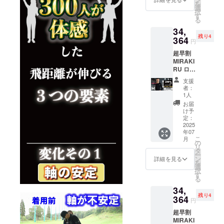
状況、
請求書
くださ
を
般販売
ト】
選
い。 ※
使用部
発行事
い
択
価格 ：
【よく
す
皆様の
材の供
業者登
る
48,400
ある質
ご支援
給状
録番号
34,
円
問】
により
況、製
の記載
残り4
■CAMP
364
【注意
量産効
造工程
円
のある
FIRE価
事項】
率が向
上の都
インボ
超早割
格：
は必ず
上した
合等に
イスが
MIRAKI
34,364
お読み
場合、
より出
必要な
RU ロン
円 サイ
くださ
正規販
荷時期
場合
グス
ズ展
い。 ※
売価格
が遅れ
支援
は、
リーブ
開：S,
デザイ
が販売
者：
る場合
CAMPF
２枚
M, L, LL
ン 仕様
1人
予定価
があり
IREメッ
セット
以下、
は変更
格より
お届
ます。
セージ
25％off
必読事
になる
け予
下がる
※適格請
にて実
サイ
項 ※
定：
可能性
可能性
求書発
行者に
ズ：M
2025
ページ
もござ
もござ
行事業
直接お
年07
カ
下部に
いま
いま
者登録
問合せ
こ
月
ラー：
ある、
の
す。ご
す。 ※
番号:あ
くださ
リ
ブラッ
【サイ
タ
了承く
ご注文
り 適格
い
ー
ク ■一
ズ
ン
ださ
詳細を見る
状況、
請求書
を
般販売
チャー
選
い。 ※
使用部
発行事
択
価格 ：
ト】
す
皆様の
材の供
業者登
る
48,400
【よく
ご支援
給状
録番号
34,
円
ある質
により
況、製
の記載
残り4
■CAMP
364
問】
量産効
造工程
円
のある
FIRE価
【注意
率が向
上の都
インボ
超早割
格：
事項】
上した
合等に
イスが
MIRAKI
34,364
は必ず
場合、
より出