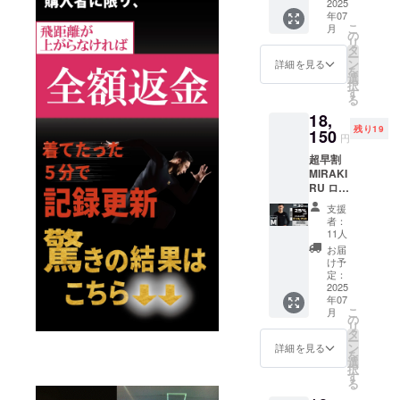
カ
2025
く独自開発
項 ※
年07
ラー：
ページ
が私たちの
こ
月
ブラッ
下部に
の
リ
Policyです。
ク ■一
ある、
タ
ー
般販売
【サイ
ン
全てのアス
詳細を見る
を
価格 ：
ズ
選
リートに信
択
24,200
チャー
す
る
頼され、い
円
ト】
18,
■CAMP
【よく
つまでも愛
残り19
FIRE価
150
ある質
円
され続ける
格：
問】
超早割
18,150
ブランドと
【注意
MIRAKI
円 サイ
事項】
して、ス
RU ロン
ズ展
は必ず
ポーツ界の
グス
開：S,
お読み
支援
リーブ
M, L, LL
くださ
発展に貢献
者：
1枚
以下、
い。 ※
11人
します。
25％off
必読事
デザイ
お届
サイ
項 ※
ン 仕様
け予
ズ：M
ページ
定：
は変更
カ
2025
下部に
になる
年07
ラー：
ある、
可能性
こ
月
ブラッ
【サイ
の
もござ
リ
ク ■一
ズ
タ
いま
ー
般販売
チャー
ン
す。ご
詳細を見る
を
価格 ：
ト】
選
了承く
択
24,200
【よく
す
ださ
る
円
ある質
い。 ※