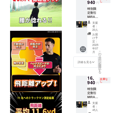
■CAMP
940
問】
し
により
況、製
円
の記載
FIRE価
【注意
量産効
造工程
のある
特別限
格：
事項】
率が向
上の都
インボ
定割引
16,940
は必ず
上した
合等に
イスが
MIRAKI
円 サイ
お読み
場合、
より出
必要な
RU ロン
ズ展
くださ
正規販
荷時期
支援
場合
グス
開：S,
い。 ※
売価格
者：
が遅れ
は、
リーブ
M, L, LL
デザイ
20人
が販売
る場合
CAMPF
1枚
以下、
ン 仕様
予定価
お届
があり
IREメッ
30％off
必読事
は変更
け予
格より
ます。
セージ
サイ
項 ※
定：
になる
下がる
※適格請
にて実
ズ：M
2025
ページ
可能性
可能性
求書発
行者に
年07
カ
下部に
もござ
もござ
行事業
直接お
こ
月
ラー：
ある、
の
いま
いま
者登録
問合せ
リ
ブラッ
【サイ
タ
す。ご
す。 ※
番号:あ
くださ
ー
ク ■一
ズ
ン
了承く
詳細を見る
ご注文
り 適格
い
を
般販売
チャー
選
ださ
状況、
請求書
択
価格 ：
ト】
す
い。 ※
使用部
発行事
る
24,200
【よく
皆様の
材の供
業者登
16,
円
ある質
ご支援
給状
録番号
在庫な
■CAMP
940
問】
し
により
況、製
円
の記載
FIRE価
【注意
量産効
造工程
のある
特別限
格：
事項】
率が向
上の都
インボ
定割引
16,940
は必ず
上した
合等に
イスが
MIRAKI
円 サイ
お読み
場合、
より出
必要な
RU ロン
ズ展
くださ
正規販
荷時期
支援
場合
グス
開：S,
い。 ※
売価格
者：
が遅れ
は、
リーブ
M, L, LL
デザイ
45人
が販売
る場合
CAMPF
1枚