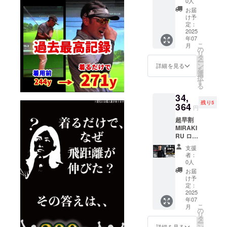
ン 仕様
0人
予定価
が遅れ
25％off
必読事
は変更
格より
お届
る場合
サイ
項 ※
になる
け予
下がる
があり
ズ：LL
ページ
定：
可能性
可能性
ます。
カ
2025
下部に
もござ
もござ
※適格請
年07
ラー：
ある、
いま
いま
求書発
こ
月
ブラッ
【サイ
の
す。ご
す。 ※
行事業
リ
ク ■一
ズ
タ
了承く
ご注文
者登録
ー
般販売
チャー
ン
ださ
詳細を見る
状況、
番号:あ
を
価格 ：
ト】
選
い。 ※
使用部
り 適格
択
24,200
【よく
す
皆様の
材の供
請求書
る
円
ある質
ご支援
給状
発行事
34,
■CAMP
問】
により
況、製
業者登
残り5
FIRE価
364
【注意
量産効
造工程
円
録番号
格：
事項】
率が向
上の都
の記載
超早割
18,150
は必ず
上した
合等に
のある
MIRAKI
円 サイ
お読み
場合、
より出
インボ
RU ロン
ズ展
くださ
正規販
荷時期
イスが
グス
開：S,
い。 ※
売価格
が遅れ
支援
必要な
リーブ
M, L, LL
デザイ
が販売
者：
る場合
場合
２枚
以下、
ン 仕様
0人
予定価
があり
は、
セット
必読事
は変更
格より
お届
ます。
CAMPF
25％off
項 ※
になる
け予
下がる
※適格請
IREメッ
サイ
ページ
定：
可能性
可能性
求書発
セージ
ズ：S
2025
下部に
もござ
もござ
行事業
にて実
年07
カ
ある、
いま
いま
者登録
行者に
こ
月
ラー：
【サイ
の
す。ご
す。 ※
番号:あ
直接お
リ
ブラッ
ズ
タ
了承く
ご注文
り 適格
問合せ
ー
ク ■一
チャー
ン
ださ
詳細を見る