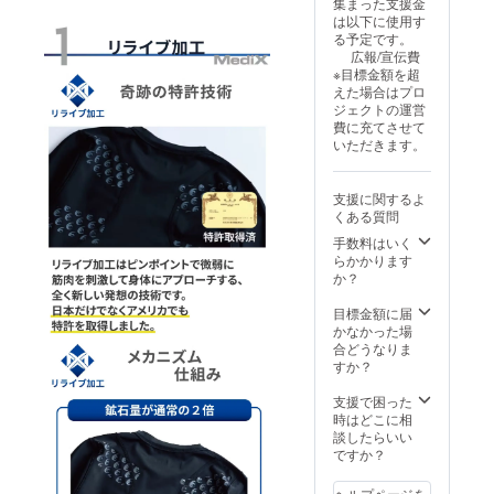
集まった支援金
問】
により
況、製
のある
は以下に使用す
【注意
量産効
造工程
インボ
る予定です。
事項】
率が向
上の都
イスが
広報/宣伝費
は必ず
上した
合等に
必要な
※目標金額を超
お読み
場合、
より出
場合
えた場合はプロ
くださ
正規販
荷時期
は、
ジェクトの運営
い。 ※
売価格
が遅れ
CAMPF
費に充てさせて
デザイ
が販売
る場合
IREメッ
いただきます。
ン 仕様
予定価
があり
セージ
は変更
格より
ます。
にて実
になる
下がる
※適格請
行者に
支援に関するよ
可能性
可能性
求書発
直接お
くある質問
もござ
もござ
行事業
問合せ
いま
いま
手数料はいく
者登録
くださ
す。ご
す。 ※
らかかります
番号:あ
い
了承く
ご注文
か？
り 適格
ださ
状況、
請求書
い。 ※
使用部
目標金額に届
発行事
皆様の
材の供
かなかった場
業者登
ご支援
給状
合どうなりま
録番号
により
況、製
すか？
の記載
量産効
造工程
のある
率が向
上の都
支援で困った
インボ
上した
合等に
時はどこに相
イスが
場合、
より出
談したらいい
必要な
正規販
荷時期
ですか？
場合
売価格
が遅れ
は、
が販売
る場合
CAMPF
ヘルプページを