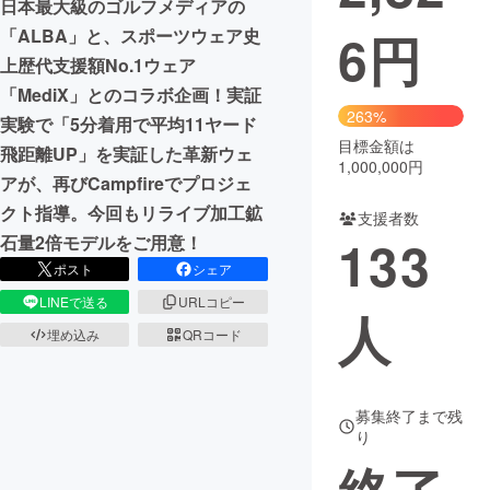
日本最大級のゴルフメディアの
6
円
「ALBA」と、スポーツウェア史
まちづくり・地域活性化
上歴代支援額No.1ウェア
「MediX」とのコラボ企画！実証
CAMPFIRE for Social Good
CAMPFIRE Creation
263%
実験で「5分着用で平均11ヤード
CAMPFIREふるさと納税
machi-ya
コミュニティ
目標金額は
飛距離UP」を実証した革新ウェ
1,000,000円
アが、再びCampfireでプロジェ
クト指導。今回もリライブ加工鉱
支援者数
133
石量2倍モデルをご用意！
ポスト
シェア
LINEで送る
URLコピー
人
埋め込み
QRコード
募集終了まで残
り