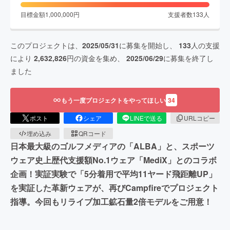
目標金額
1,000,000
円
支援者数
133
人
このプロジェクトは、
2025/05/31
に募集を開始し、
133
人の支援
により
2,632,826
円の資金を集め、
2025/06/29
に募集を終了し
ました
もう一度プロジェクトをやってほしい
34
ポスト
シェア
LINEで送る
URLコピー
埋め込み
QRコード
日本最大級のゴルフメディアの「ALBA」と、スポーツ
ウェア史上歴代支援額No.1ウェア「MediX」とのコラボ
企画！実証実験で「5分着用で平均11ヤード飛距離UP」
を実証した革新ウェアが、再びCampfireでプロジェクト
指導。今回もリライブ加工鉱石量2倍モデルをご用意！