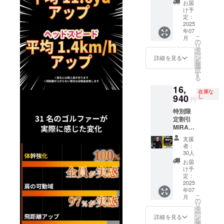
以下、
ン 仕様
予定価
お届
があり
IREメッ
30％off
必読事
は変更
け予
格より
ます。
セージ
サイ
項 ※
定：
になる
下がる
※適格請
にて実
ズ：L
2025
ページ
可能性
可能性
求書発
行者に
年07
カ
下部に
もござ
もござ
行事業
直接お
こ
月
ラー：
ある、
の
いま
いま
者登録
問合せ
リ
ブラッ
【サイ
タ
す。ご
す。 ※
番号:あ
くださ
ー
ク ■一
ズ
ン
了承く
詳細を見る
ご注文
り 適格
い
を
般販売
チャー
選
ださ
状況、
請求書
択
価格 ：
ト】
す
い。 ※
使用部
発行事
る
24,200
【よく
皆様の
材の供
業者登
16,
円
ある質
ご支援
給状
録番号
在庫な
■CAMP
940
問】
し
により
況、製
円
の記載
FIRE価
【注意
量産効
造工程
のある
特別限
格：
事項】
率が向
上の都
インボ
定割引
16,940
は必ず
上した
合等に
イスが
MIRAKI
円 サイ
お読み
場合、
より出
必要な
RU ロン
ズ展
くださ
正規販
荷時期
支援
場合
グス
開：S,
い。 ※
売価格
者：
が遅れ
は、
リーブ
M, L, LL
デザイ
30人
が販売
る場合
CAMPF
1枚
以下、
ン 仕様
予定価
お届
があり
IREメッ
30％off
必読事
は変更
け予
格より
ます。
セージ
サイ
項 ※
定：
になる
下がる
※適格請
にて実
ズ：LL
2025
ページ
可能性
可能性
求書発
行者に
年07
カ
下部に
もござ
もござ
行事業
直接お
こ
月
ラー：
ある、
の
いま
いま
者登録
問合せ
リ
ブラッ
【サイ
タ
す。ご
す。 ※
番号:あ
くださ
ー
ク ■一
ズ
ン
了承く
詳細を見る
ご注文
り 適格
い
を
般販売
チャー