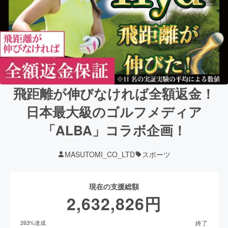
飛距離が伸びなければ全額返金！
日本最大級のゴルフメディア
「ALBA」コラボ企画！
MASUTOMI_CO_LTD
スポーツ
現在の支援総額
2,632,826
円
終了
263
%達成