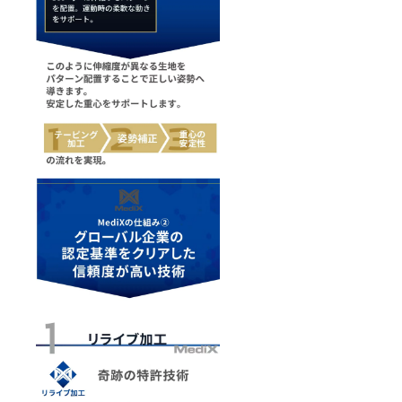
請求書
発行事
業者登
録番号
の記載
のある
インボ
イスが
必要な
場合
は、
CAMPF
IREメッ
セージ
にて実
行者に
直接お
問合せ
くださ
い