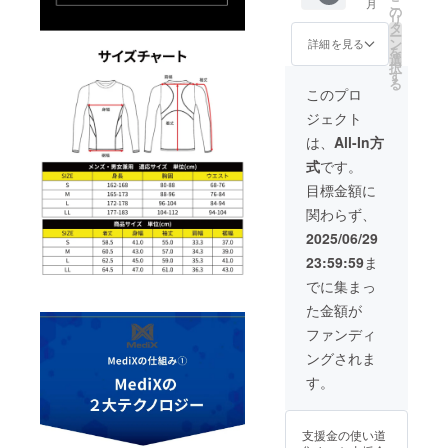
直接お
こ
月
カ
下部に
の
もござ
いま
者登録
問合せ
リ
ラー：
ある、
タ
いま
す。 ※
番号:あ
くださ
ー
ブラッ
【サイ
ン
す。ご
詳細を見る
ご注文
り 適格
い
を
ク ■一
ズ
選
了承く
状況、
請求書
択
般販売
チャー
す
ださ
使用部
発行事
る
価格 ：
ト】
い。 ※
このプロ
材の供
業者登
48,400
【よく
皆様の
給状
録番号
ジェクト
円
ある質
ご支援
況、製
の記載
■CAMP
問】
により
は、
All-In方
造工程
のある
FIRE価
【注意
量産効
上の都
インボ
式
です。
格：
事項】
率が向
合等に
イスが
31,944
は必ず
上した
目標金額に
より出
必要な
円 サイ
お読み
場合、
荷時期
場合
関わらず、
ズ展
くださ
正規販
が遅れ
は、
開：S,
い。 ※
売価格
2025/06/29
る場合
CAMPF
M, L, LL
デザイ
が販売
があり
IREメッ
23:59:59
ま
以下、
ン 仕様
予定価
ます。
セージ
必読事
は変更
格より
でに集まっ
※適格請
にて実
項 ※
になる
下がる
求書発
行者に
た金額が
ページ
可能性
可能性
行事業
直接お
下部に
もござ
もござ
ファンディ
者登録
問合せ
ある、
いま
いま
番号:あ
くださ
ングされま
【サイ
す。ご
す。 ※
り 適格
い
ズ
了承く
ご注文
す。
請求書
チャー
ださ
状況、
発行事
ト】
い。 ※
使用部
業者登
【よく
皆様の
材の供
録番号
支援金の使い道
ある質
ご支援
給状
の記載