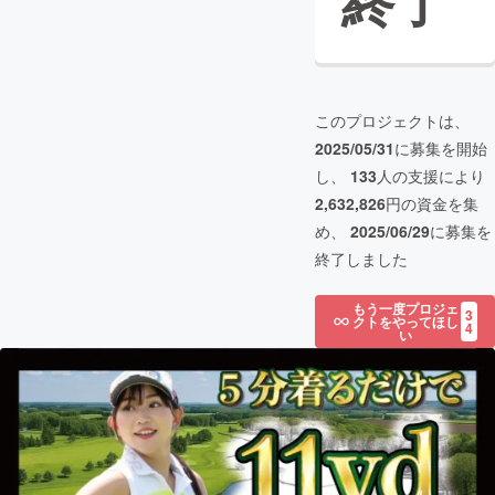
終了
このプロジェクトは、
2025/05/31
に募集を開始
し、
133
人の支援により
2,632,826
円の資金を集
め、
2025/06/29
に募集を
終了しました
もう一度プロジェ
3
クトをやってほし
4
い