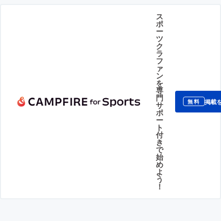
ス
ポ
ー
ツ
ク
ラ
フ
ァ
ン
を
専
門
掲載
無料
サ
ポ
ー
ト
付
き
で
始
め
よ
う
！