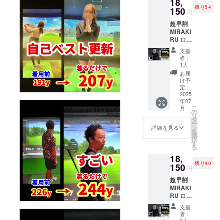
18,
■CAMP
問】
皆様の
残り54
FIRE価
150
【注意
ご支援
円
格：
事項】
により
超早割
18,150
は必ず
量産効
MIRAKI
円 サイ
お読み
率が向
RU ロン
ズ展
くださ
上した
グス
開：S,
い。 ※
場合、
支援
リーブ
M, L, LL
デザイ
正規販
者：
1枚
以下、
ン 仕様
1人
売価格
25％off
必読事
は変更
が販売
お届
サイ
項 ※
になる
け予
予定価
ズ：L
ページ
定：
可能性
格より
カ
2025
下部に
もござ
下がる
年07
ラー：
ある、
いま
可能性
こ
月
ブラッ
【サイ
の
す。ご
もござ
リ
ク ■一
ズ
タ
了承く
いま
ー
般販売
チャー
ン
ださ
詳細を見る
す。 ※
を
価格 ：
ト】
選
い。 ※
ご注文
択
24,200
【よく
す
皆様の
状況、
る
円
ある質
ご支援
使用部
18,
■CAMP
問】
により
材の供
残り40
FIRE価
150
【注意
量産効
給状
円
格：
事項】
率が向
況、製
超早割
18,150
は必ず
上した
造工程
MIRAKI
円 サイ
お読み
場合、
上の都
RU ロン
ズ展
くださ
正規販
合等に
グス
開：S,
い。 ※
売価格
より出
支援
リーブ
M, L, LL
デザイ
が販売
者：
荷時期
1枚
以下、