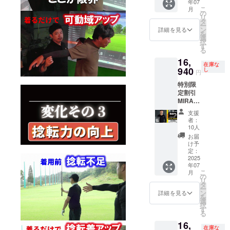
年07
カ
下部に
もござ
もござ
者登録
問合せ
こ
月
ラー：
ある、
の
いま
いま
番号:あ
くださ
リ
ブラッ
【サイ
タ
す。ご
す。 ※
り 適格
い
ー
ク ■一
ズ
ン
了承く
詳細を見る
ご注文
請求書
を
般販売
チャー
選
ださ
状況、
発行事
択
価格 ：
ト】
す
い。 ※
使用部
業者登
る
48,400
【よく
皆様の
材の供
録番号
16,
円
ある質
ご支援
給状
の記載
在庫な
■CAMP
940
問】
し
により
況、製
円
のある
FIRE価
【注意
量産効
造工程
インボ
特別限
格：
事項】
率が向
上の都
イスが
定割引
34,364
は必ず
上した
合等に
必要な
MIRAKI
円 サイ
お読み
場合、
より出
場合
RU ロン
ズ展
くださ
正規販
荷時期
支援
は、
グス
開：S,
い。 ※
売価格
者：
が遅れ
CAMPF
リーブ
M, L, LL
デザイ
10人
が販売
る場合
IREメッ
1枚
以下、
ン 仕様
予定価
お届
があり
セージ
30％off
必読事
は変更
け予
格より
ます。
にて実
サイ
項 ※
定：
になる
下がる
※適格請
行者に
ズ：S
2025
ページ
可能性
可能性
求書発
直接お
年07
カ
下部に
もござ
もござ
行事業
問合せ
こ
月
ラー：
ある、
の
いま
いま
者登録
くださ
リ
ブラッ
【サイ
タ
す。ご
す。 ※
番号:あ
い
ー
ク ■一
ズ
ン
了承く
詳細を見る
ご注文
り 適格
を
般販売
チャー
選
ださ
状況、
請求書
択
価格 ：
ト】
す
い。 ※
使用部
発行事
る
24,200
【よく
皆様の
材の供
業者登
16,
円
ある質
ご支援
給状
録番号
在庫な