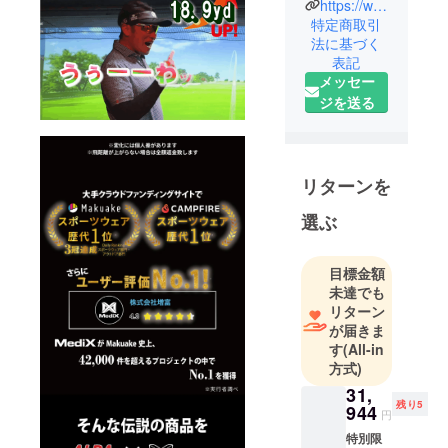
心臓や大血
https://www.instagram.com/medix_official.jp/
管の治療を
特定商取引
法に基づく
年間600症例
表記
以上サポー
メッセー
トし、血行
ジを送る
動態や解剖
学に関する
専門家集団
です。
リターンを
高度管理医
選ぶ
療機器を50
年以上取扱
い、世界の
目標金額
最先端医療
未達でも
技術を熟知
リターン
が届きま
し医療に貢
す
(All-in
献してきま
方式)
した。
31,
MediXは医学
残り5
944
円
的知見をス
特別限
ポーツ医学