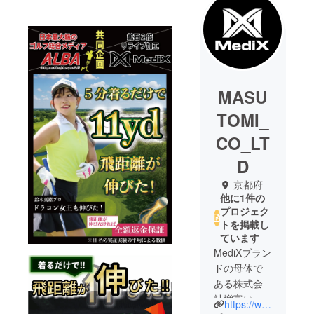
MASU
TOMI_
CO_LT
D
京都府
他に1件の
プロジェク
トを掲載し
ています
MediXブラン
ドの母体で
ある株式会
社増富は、
https://www.mastomy.co.jp/