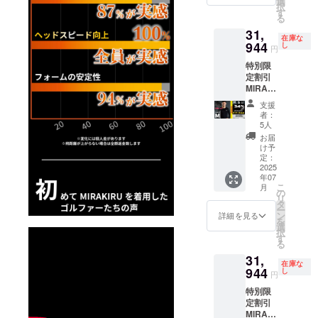
選
ださ
状況、
請求書
択
価格 ：
ト】
す
い。 ※
使用部
発行事
る
24,200
【よく
皆様の
材の供
業者登
31,
円
ある質
ご支援
給状
録番号
在庫な
■CAMP
944
問】
し
により
況、製
円
の記載
FIRE価
【注意
量産効
造工程
のある
特別限
格：
事項】
率が向
上の都
インボ
定割引
16,940
は必ず
上した
合等に
イスが
MIRAKI
円 サイ
お読み
場合、
より出
必要な
RU ロン
ズ展
くださ
正規販
荷時期
支援
場合
グス
開：S,
い。 ※
売価格
者：
が遅れ
は、
リーブ
M, L, LL
デザイ
5人
が販売
る場合
CAMPF
２枚
以下、
ン 仕様
予定価
お届
があり
IREメッ
セット
必読事
は変更
け予
格より
ます。
セージ
30％off
項 ※
定：
になる
下がる
※適格請
にて実
サイ
2025
ページ
可能性
可能性
求書発
行者に
年07
ズ：M
下部に
もござ
もござ
行事業
直接お
こ
月
カ
ある、
の
いま
いま
者登録
問合せ
リ
ラー：
【サイ
タ
す。ご
す。 ※
番号:あ
くださ
ー
ブラッ
ズ
ン
了承く
詳細を見る
ご注文
り 適格
い
を
ク ■一
チャー
選
ださ
状況、
請求書
択
般販売
ト】
す
い。 ※
使用部
発行事
る
価格 ：
【よく
皆様の
材の供
業者登
31,
48,400
ある質
ご支援
給状
録番号
在庫な
円
944
問】
し
により
況、製
円
の記載
■CAMP
【注意
量産効
造工程
のある
特別限
FIRE価
事項】
率が向
上の都
インボ
定割引
格：
は必ず
上した
合等に
イスが
MIRAKI
31,944
お読み
場合、