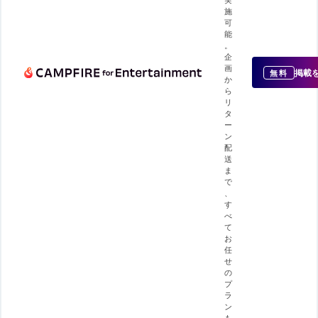
施
可
能
。
企
画
掲載
無料
か
ら
リ
タ
ー
ン
配
送
ま
で
、
す
べ
て
お
任
せ
の
プ
ラ
ン
も