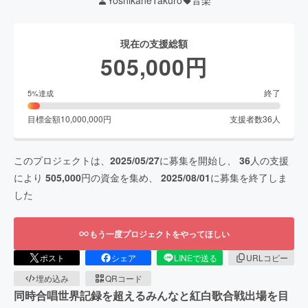
YoshikaneTakuro
音楽
現在の支援総額
505,000
円
終了
5
%達成
目標金額
10,000,000
円
支援者数
36
人
このプロジェクトは、
2025/05/27
に募集を開始し、
36
人の支援
により
505,000
円の資金を集め、
2025/08/01
に募集を終了しま
した
もう一度プロジェクトをやってほしい
ポスト
シェア
LINEで送る
URLコピー
埋め込み
QRコード
同時合唱世界記録を超えるみんなと紅白歌合戦出場を目