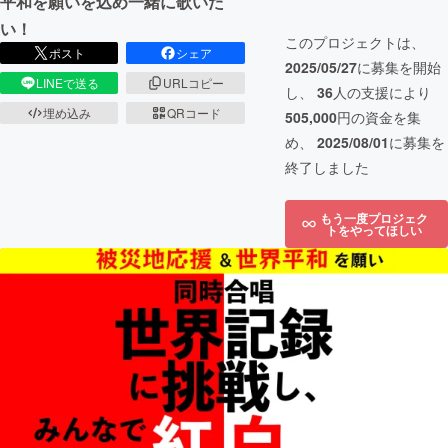
平和を願いを込め一緒に歌いた
い！
このプロジェクトは、
ポスト
シェア
2025/05/27
に募集を開始
LINEで送る
URLコピー
し、
36
人の支援により
埋め込み
QRコード
505,000
円の資金を集
め、
2025/08/01
に募集を
終了しました
もう一度プロジェク
トをやってほしい