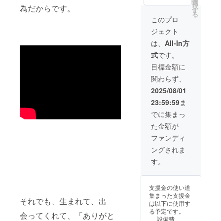
選
＋オリジナルソ
択
為だからです。
す
ング１曲制作権
る
※動画ファイルを
このプロ
ご提供ください
ジェクト
※目標金額が集ま
らなかった場
は、
All-In方
合、自己資金で
式
です。
補填いたします
目標金額に
関わらず、
2025/08/01
23:59:59
ま
でに集まっ
た金額が
ファンディ
ングされま
す。
支援金の使い道
集まった支援金
それでも、生まれて、出
は以下に使用す
る予定です。
会ってくれて、「ありがと
設備費