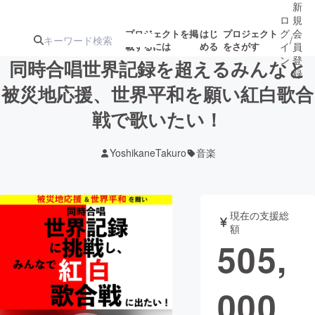
新
ロ
規
グ
会
プロジェクトを掲
はじ
プロジェクト
/
載するには
める
をさがす
イ
員
ン
登
同時合唱世界記録を超えるみんなと
録
被災地応援、世界平和を願い紅白歌合
戦で歌いたい！
人気のプロ
注目のリ
注目の新着プロ
募集終了が近いプ
もうすぐ公開
ジェクト
ターン
ジェクト
ロジェクト
されます
YoshikaneTakuro
音楽
アート・写真
音楽
現在の支援総
テクノロジー・ガジェット
ゲーム・サ
額
505,
映像・映画
書籍・雑誌
000
ビジネス・起業
チャレンジ