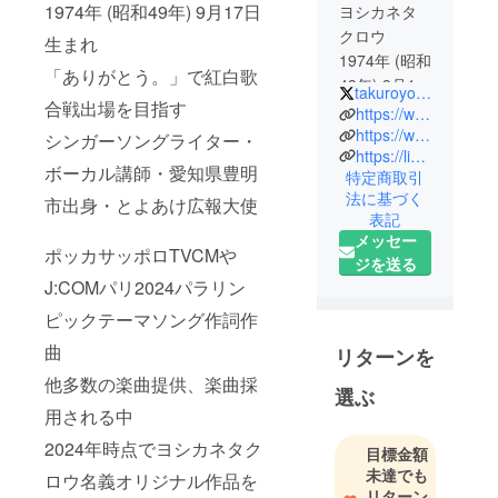
1974年 (昭和49年) 9月17日
ヨシカネタ
クロウ
生まれ
1974年 (昭和
「ありがとう。」で紅白歌
49年) 9月17
takuroyoshikane
合戦出場を目指す
日生まれ
https://www.yoshikanetakuro.com/
「ありがと
https://www.instagram.com/guinness11401/
シンガーソングライター・
https://line.me/ti/g2/iZMq0lFBiL3MTT9e_9-c5FZHRbkjYlu9ukQuSg?utm_source=invitation&utm_medium=link_copy&utm_campaign=default
う。」で紅
ボーカル講師・愛知県豊明
特定商取引
白歌合戦出
法に基づく
市出身・とよあけ広報大使
場を目指す
表記
シンガーソ
メッセー
ポッカサッポロTVCMや
ングライ
ジを送る
ター・ボー
J:COMパリ2024パラリン
カル講師・
ピックテーマソング作詞作
愛知県豊明
曲
市出身・と
リターンを
よあけ広報
他多数の楽曲提供、楽曲採
選ぶ
大使
用される中
2024年時点でヨシカネタク
ポッカサッ
目標金額
未達でも
ポロTVCMや
ロウ名義オリジナル作品を
リターン