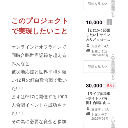
額が集まらな
ー
ン
詳細を見る
かった場合、自
を
選
己資金で補填い
択
2011年の東
す
たします
る
日本大震災
このプロジェクト
10,000
円
後、
で実現したいこと
岩手県陸前
【とにかく応援
したい】サイン
高田市の仮
入りメッセージ
設住宅をま
カード+ヨシカネ
支援者：4人
オンラインとオフラインで
わる中。自
タクロウベスト
お届け予定：
アルバムCD ※こ
同時合唱世界記録を超える
分の目と耳
こ
2025年10月
の
のリターンは
リ
と鼻で感じ
タ
5,000円のリター
みんなと
ー
ン
ンと同じ内容と
詳細を見る
た現地の
を
選
被災地応援と世界平和を願
なります。 ※目
択
人々の様子
す
標金額が集まら
る
い12月の紅白歌合戦で歌い
から
なかった場合、
30,000
自己資金で補填
応援ソング
円
残り9
たい！
いたします
「ありがと
【ライブ参加権
まずは9/17に開催する1000
+ボイトレ2時
う」を生み
間】合唱に向け
人合唱イベントを成功させ
だし、それ
たボーカル、ボ
支援者：1人
以降は誰か
イトレレッスン2
たい！
お届け予定：
時間＋9/17同時
のために う
こ
2025年09月
の
その為に必要な資金と参加
合唱世界記録＆
リ
たい 奏で続
タ
紅白出場に向け
ー