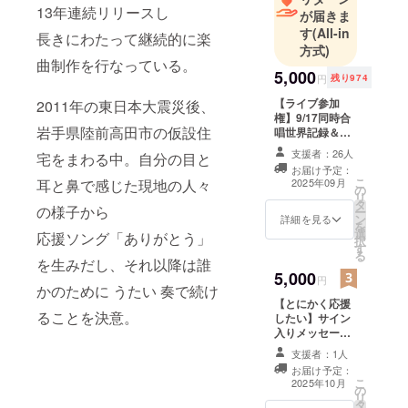
J:COMパリ
13年連続リリースし
が届きま
2024パラリ
す
(All-in
長きにわたって継続的に楽
ンピック
方式)
テーマソン
曲制作を行なっている。
5,000
円
残り974
グ作詞作曲
他多数の楽
【ライブ参加
2011年の東日本大震災後、
権】9/17同時合
曲提供、楽
岩手県陸前高田市の仮設住
唱世界記録＆紅
曲採用され
白出場に向けた
支援者：26人
宅をまわる中。自分の目と
る中
決起集会ライブ
お届け予定：
に参加できる権
2024年時点
こ
2025年09月
耳と鼻で感じた現地の人々
の
ライブ日時 2025
リ
でヨシカネ
タ
年9月17日
の様子から
ー
ン
18:00開場予定
詳細を見る
タクロウ名
を
選
場所 名古屋
応援ソング「ありがとう」
択
義オリジナ
す
COMTEC PORT
る
ル作品を13
を生みだし、それ以降は誰
BASE ※支援者
5,000
様の交通費や滞
円
年連続リ
かのために うたい 奏で続け
在費：支援者様
リースし
【とにかく応援
の交通費や滞在
ることを決意。
したい】サイン
長きにわ
費は各自でご負
入りメッセージ
担ください。 ※
たって継続
カード ※目標金
支援者様との連
支援者：1人
的に楽曲制
額が集まらな
絡方法：詳細は
お届け予定：
かった場合、自
メールで連絡し
作を行なっ
こ
2025年10月
の
己資金で補填い
ます。 ※目標金
リ
ている。
タ
たします