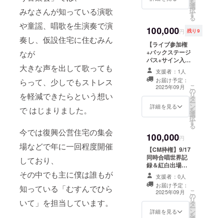
を
施場所は名古屋
古屋COMTEC
選
なります。 ※目
択
STUDIO SONGS
みなさんが知っている演歌
PORT BASE ※
す
標金額が集まら
る
スタジオです。
支援者様の交通
なかった場合、
や童謡、唱歌を生演奏で演
実施場所までの
費や滞在費：支
100,000
自己資金で補填
円
残り9
交通費は支援者
援者様の交通費
いたします
奏し、仮設住宅に住むみん
でご負担くださ
や滞在費は各自
【ライブ参加権
い。 住所：
でご負担くださ
+バックステージ
なが
464-0003愛知県
い。 ※支援者様
パス+サイン入り
名古屋市千種区
との連絡方法：
大きな声を出して歌っても
グッズ】9/17同
支援者：1人
新西2-14-10 ラ
詳細はメールで
時合唱世界記録
イブ日時 2025年
お届け予定：
らって、少しでもストレス
連絡します。 ※
＆紅白出場に向
こ
2025年09月
9月17日 18:00
目標金額が集ま
の
けた決起集会ラ
リ
を軽減できたらという想い
開場予定 場所 名
らなかった場
タ
イブバックス
ー
古屋COMTEC
合、自己資金で
ン
テージパス付与
詳細を見る
で はじまりました。
を
PORT BASE ※
補填いたします
選
+参加+合唱プロ
択
支援者様の交通
す
ジェクト参加
る
費や滞在費：支
アーティストサ
今では復興公営住宅の集会
援者様の交通費
100,000
イン入りTシャツ
円
や滞在費は各自
場などで年に一回程度開催
Tシャツ ・サイ
【CM枠権】9/17
でご負担くださ
ズ：L ・カ
同時合唱世界記
い。 ※支援者様
しており、
ラー：ピンク ・
録＆紅白出場に
との連絡方法：
デザイン：プロ
向けた決起集会
その中でも主に僕は誰もが
詳細はメールで
ジェクト特別デ
支援者：0人
ライブ開演前及
連絡します。 ※
ザイン ライブ日
お届け予定：
知っている「むすんでひら
び終演後ステー
目標金額が集ま
こ
時 2025年9月17
2025年09月
の
ジ大画面モニ
らなかった場
リ
日 18:00開場予
いて」を担当しています。
タ
ター投影の15秒
合、自己資金で
ー
定 場所 名古屋
ン
CM権 ※動画ファ
詳細を見る
補填いたします
を
COMTEC PORT