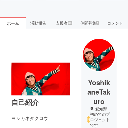
活動報告
支援者
仲間募集
コメント
ホーム
36
1
Yoshik
aneTak
uro
自己紹介
愛知県
初めてのプ
ヨシカネタクロウ
ロジェクト
です