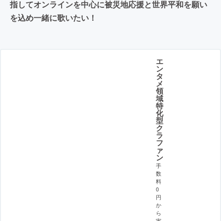
指してオンラインを中心に被災地応援と世界平和を願い
を込め一緒に歌いたい！
エ
ン
タ
メ
領
域
特
化
型
ク
ラ
フ
ァ
ン
手
数
料
0
円
か
ら
実