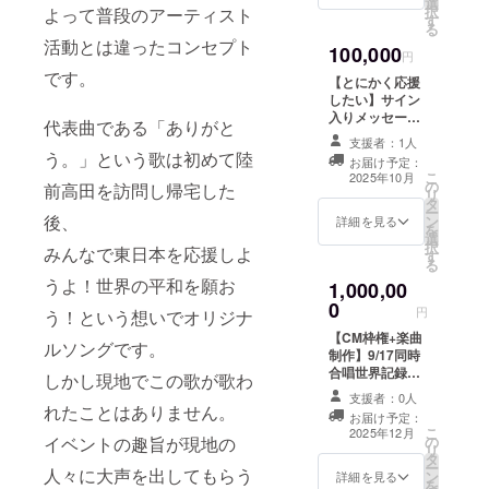
選
イルをご提供く
択
BASE ※支援者
よって普段のアーティスト
す
ださい ライブ日
る
様の交通費や滞
時 2025年9月17
活動とは違ったコンセプト
在費：支援者様
100,000
日 18:00開場予
円
の交通費や滞在
定 場所 名古屋
です。
費は各自でご負
【とにかく応援
COMTEC PORT
担ください。 ※
したい】サイン
BASE ※目標金
支援者様との連
入りメッセージ
代表曲である「ありがと
額が集まらな
絡方法：詳細は
カード+ヨシカネ
かった場合、自
支援者：1人
メールで連絡し
タクロウベスト
う。」という歌は初めて陸
己資金で補填い
お届け予定：
ます。 ※目標金
アルバム
こ
たします
2025年10月
の
額が集まらな
CD+9/17同時合
前高田を訪問し帰宅した
リ
タ
かった場合、自
唱世界記録＆紅
ー
後、
ン
己資金で補填い
白出場に向けた
詳細を見る
を
選
たします
決起集会ライブ
択
みんなで東日本を応援しよ
す
合唱プロジェク
る
ト参加アーティ
うよ！世界の平和を願お
1,000,00
ストサイン入りT
0
シャツ Tシャツ
円
う！という想いでオリジナ
・サイズ：L ・
【CM枠権+楽曲
カラー：ピンク
ルソングです。
制作】9/17同時
・デザイン：プ
合唱世界記録＆
しかし現地でこの歌が歌わ
ロジェクト特別
紅白出場に向け
デザイン ※目標
支援者：0人
た決起集会ライ
れたことはありません。
金額が集まらな
お届け予定：
ブ開演前及び終
かった場合、自
こ
2025年12月
の
イベントの趣旨が現地の
演後ステージ大
己資金で補填い
リ
タ
画面モニター投
たします
ー
人々に大声を出してもらう
ン
影の15秒CM権
詳細を見る
を