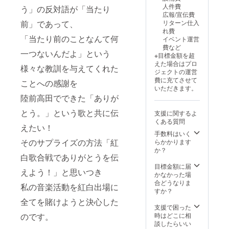
人件費
う」の反対語が「当たり
広報/宣伝費
リターン仕入
前」であって、
れ費
「当たり前のことなんて何
イベント運営
費など
一つないんだよ」という
※目標金額を超
えた場合はプロ
様々な教訓を与えてくれた
ジェクトの運営
費に充てさせて
ことへの感謝を
いただきます。
陸前高田でできた「ありが
とう。」という歌と共に伝
支援に関するよ
くある質問
えたい！
手数料はいく
そのサプライズの方法「紅
らかかります
か？
白歌合戦でありがとうを伝
目標金額に届
えよう！」と思いつき
かなかった場
合どうなりま
私の音楽活動を紅白出場に
すか？
全てを賭けようと決心した
支援で困った
時はどこに相
のです。
談したらいい