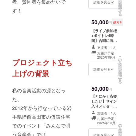
者、賛同者を集めたいで
ン
けることを
た決起集会ライ
詳細を見る
を
選
ブに参加できる
決意。
択
す！
す
権 ・レッスン実
る
施概要：60分×2
50,000
回（有効期限内
円
残り9
にて） ・有効期
【ライブ参加権
限：2025年9月
+ボイトレ4時
14日まで ・受講
間】合唱に向け
方法： ※オン
たボーカル、ボ
ラインの場合：
支援者：1人
イトレレッスン4
LINE電話、
お届け予定：
時間＋9/17同時
Instagram電話
こ
2025年09月
の
合唱世界記録＆
プロジェクト立ち
などを使用しま
リ
タ
紅白出場に向け
す。 ※オフラ
ー
ン
た決起集会ライ
詳細を見る
インの場合：実
上げの背景
を
選
ブ参加権 ・レッ
施場所は名古屋
択
す
スン実施概要：
STUDIO SONGS
る
60分×2回（有効
スタジオです。
50,000
期限内にて） ・
円
実施場所までの
私の音楽活動の源となっ
有効期限：2025
交通費は支援者
【とにかく応援
た、
年9月14日まで
でご負担くださ
したい】サイン
・受講方法：
い。 住所：
入りメッセージ
2012年から行なっている岩
※オンラインの場
464-0003愛知県
カード+ヨシカネ
合：LINE電話、
支援者：1人
名古屋市千種区
タクロウベスト
手県陸前高田市の仮設住宅
Instagram電話
新西2-14-10 ラ
お届け予定：
アルバムCD ※こ
こ
などを使用しま
2025年10月
イブ日時 2025年
でのイベント「みんなで唄
の
のリターンは
リ
す。 ※オフラ
9月17日 18:00
タ
5,000円のリター
ー
インの場合：実
開場予定 場所 名
う音楽会」では、
ン
ンと同じ内容と
詳細を見る