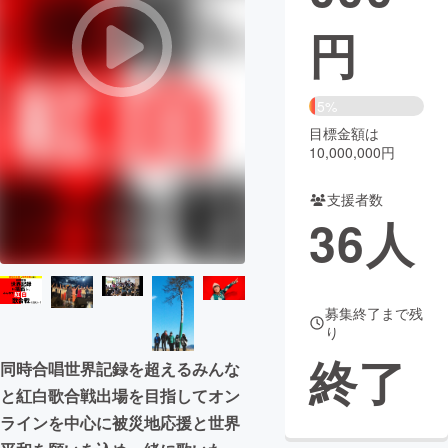
円
まちづくり・地域活性化
CAMPFIRE for Social Good
CAMPFIRE Creation
5%
CAMPFIREふるさと納税
machi-ya
コミュニティ
目標金額は
10,000,000円
支援者数
36
人
募集終了まで残
り
終了
同時合唱世界記録を超えるみんな
と紅白歌合戦出場を目指してオン
ラインを中心に被災地応援と世界