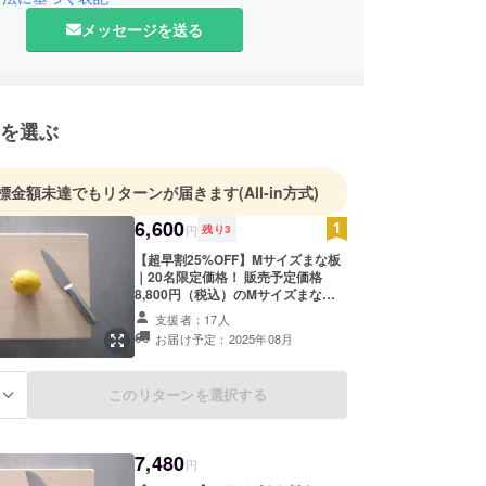
メッセージを送る
を選ぶ
標金額未達でもリターンが届きます
(All-in方式)
6,600
円
残り
3
【超早割25%OFF】Mサイズまな板
｜20名限定価格！ 販売予定価格
8,800円（税込）のMサイズまな板
を、20名様限定で25%OFFの特別価
支援者：17人
格でご提供します。この機会をどう
お届け予定：2025年08月
ぞお見逃しなく！ サイズ： 横30cm
× 縦25cm × 厚さ2.5cm ※仕上げは手
作業による制作のため、一つひとつ
このリターンを選択する
る
に多少の個体差があります。 ※ご支
援に関するご注意と同意事項 ご入力
情報は、リターン発送のほか、
TADORi会員登録および関連サービ
7,480
円
ス（お知らせ等）のご提供に利用い
たします。必ずTADORiのサービス