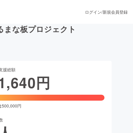
ログイン
/
新規会員登録
るまな板プロジェクト
うすぐ公開されます
支援総額
プロダクト
1,640
円
ファッション
スポーツ
00,000円
数
ア
ソーシャルグッド
人