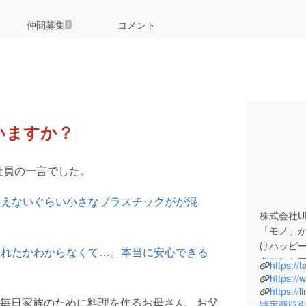
仲間募集
コメント
1
いますか？
の社員の⼀⾔でした。
見えないぐらい小さなプラスチックがが混
株式会社U
「モノ」
けハッピ
られたかわからなくて…。本当に安⼼できる
をコンセ
https://t
その想い
https://
ル」を
https:/
毎⽇家族のために料理を作るお⺟さん、お父
特定商取
楽しく紹