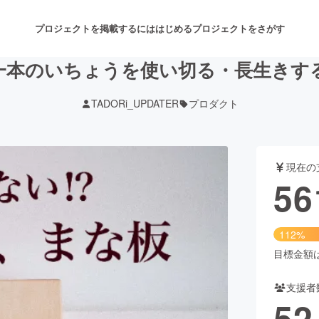
プロジェクトを掲載するには
はじめる
プロジェクトをさがす
本のいちょうを使い切る・長生きす
TADORi_UPDATER
プロダクト
注目のリターン
注目の新着プロジェクト
募集終了が近いプロジェクト
も
現在の
音楽
舞台・パフォーマンス
56
ゲーム・サービス開発
フード・飲食店
112%
書籍・雑誌出版
アニメ・漫画
目標金額は5
支援者
チャレンジ
ビューティー・ヘルスケ
52