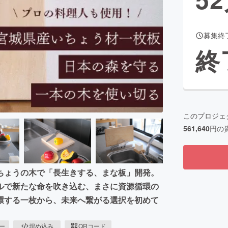
募集終
CAMPFIRE for Social Good
CAMPFIRE Creation
終
CAMPFIREふるさと納税
machi-ya
コミュニティ
このプロジェ
561,640
円の
ちょうの木で「長生きする、まな板」開発。
ルで新たな命を吹き込む、まさに資源循環の
環する一枚から、未来へ繋がる選択を初めて
ピー
埋め込み
QRコード