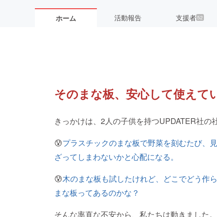
活動報告
支援者
ホーム
52
そのまな板、安⼼して使えて
きっかけは、2⼈の⼦供を持つUPDATER社
😰
プラスチックのまな板で野菜を刻むたび、
ざってしまわないかと心配になる。
😰
⽊のまな板も試したけれど、どこでどう作
まな板ってあるのかな？
そんな率直な不安から、私たちは動きました。