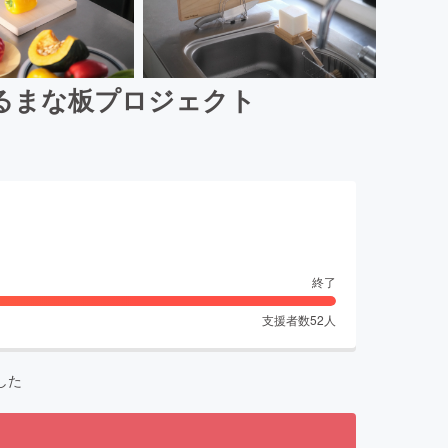
るまな板プロジェクト
終了
支援者数
52
人
した