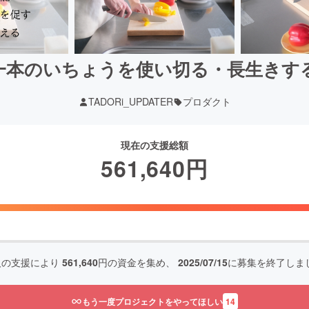
本のいちょうを使い切る・長生きす
TADORi_UPDATER
プロダクト
現在の支援総額
561,640
円
人の支援により
561,640
円の資金を集め、
2025/07/15
に募集を終了しま
もう一度プロジェクトをやってほしい
14