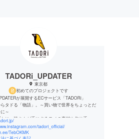
TADORi_UPDATER
東京都
初めてのプロジェクトです
PDATERが展開するECサービス「TADORi」
からタドる「物語」。～買い物で世界をちょっとだ
ーに～
プトに、皆さんが手にするモノの素材や作り手、
adori.jp/
を「タドる」ことで、普段見えにくい「サステナブ
www.instagram.com/tadori_official/
/lin.ee/TebOKMK
引法に基づく表記
介しながら、商品を販売しています。