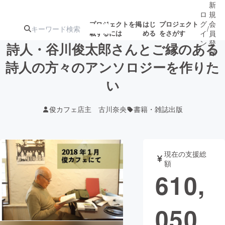
新
ロ
規
グ
会
プロジェクトを掲
はじ
プロジェクト
/
載するには
める
をさがす
イ
員
ン
登
詩人・谷川俊太郎さんとご縁のある
録
詩人の方々のアンソロジーを作りた
い
人気のプロ
注目のリ
注目の新着プロ
募集終了が近いプ
もうすぐ公開
ジェクト
ターン
ジェクト
ロジェクト
されます
俊カフェ店主 古川奈央
書籍・雑誌出版
アート・写真
音楽
現在の支援総
テクノロジー・ガジェット
ゲーム・サ
額
610,
映像・映画
書籍・雑誌
050
ビジネス・起業
チャレンジ