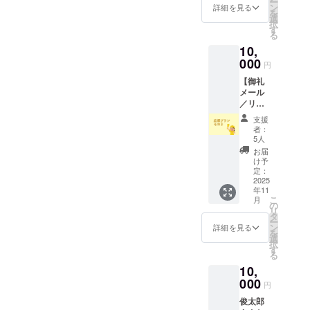
ー
+ 古川
ン
詳細を見る
を
編集に
選
択
よる小
す
る
冊子ツ
10,
ヅル１
２号
000
円
［テー
【御礼
マ：谷
メール
川俊太
／リ
郎］
ターン
３セッ
支援
なしの
ト ※詩
者：
応援プ
集は
5人
ランそ
60~80
お届
の３】
ページ
け予
古川よ
程度、
定：
りご支
2025
ツヅル
年11
援の御
は64
こ
月
礼メー
ページ
の
リ
ルをお
を予定
タ
ー
送りし
してい
ン
詳細を見る
を
ます。
ます。
選
択
※他の
す
る
「応援
10,
プラ
ン」と
000
円
内容は
俊太郎
同様と