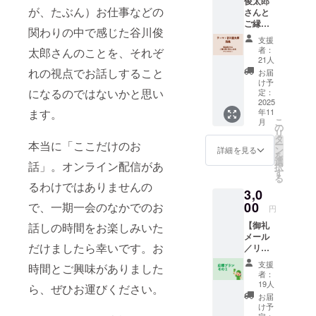
俊太郎
マ：谷
が、たぶん）お仕事などの
さんと
川俊太
ご縁の
郎］
関わりの中で感じた谷川俊
深い詩
１セッ
支援
人たち
ト ※詩
者：
太郎さんのことを、それぞ
による
集は
21人
アンソ
60~80
れの視点でお話しすること
お届
ロジー
ページ
け予
［テー
になるのではないかと思い
程度、
定：
マ：谷
2025
ツヅル
ます。
年11
川俊太
は64
こ
月
郎］詩
ページ
の
リ
集本体
を予定
タ
本当に「ここだけのお
ー
１冊 +
してい
ン
詳細を見る
を
俊カ
ます。
選
話」。オンライン配信があ
択
フェド
す
る
リンク
るわけではありませんの
3,0
チケッ
ト１枚
00
で、一期一会のなかでのお
円
※詩集は
【御礼
話しの時間をお楽しみいた
60~80
メール
ページ
だけましたら幸いです。お
／リ
程度を
ターン
予定し
支援
時間とご興味がありました
なしの
ていま
者：
応援プ
す。 ※
19人
ら、ぜひお運びください。
ランそ
チケッ
お届
の１】
ト1枚で
け予
古川よ
定：