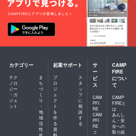
カテゴリー
起案サポート
サ
CAMP
ー
FIRE
テク
ま
プ
ス
ビ
につい
ノロ
ち
ロ
タ
ス
て
ジー
づ
ジ
ッ
・ガ
く
ェ
フ
CAM
CAMP
ジェ
り
ク
に
PFI
FIREと
ット
・
ト
相
RE
は
地
を
談
CAM
あんし
域
作
す
PFI
ん・安
活
る
る
RE
全への
性
資
コ
取り組
化
料