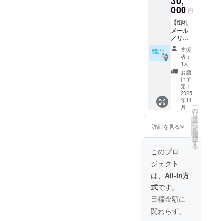
30,
ト５枚
000
円
※詩集は
【御礼
60~80
メール
ページ
／リ
程度を
ターン
予定し
支援
なしの
ていま
者：
応援プ
す。 ※
1人
ランそ
チケッ
お届
の４】
ト1枚で
け予
古川よ
ドリン
定：
りご支
2025
ク１杯
年11
援の御
分をご
こ
月
礼メー
提供し
の
リ
ルをお
ます。
タ
ー
送りし
現金へ
ン
詳細を見る
を
ます。
の交換
選
択
※他の
はでき
す
る
「応援
ませ
このプロ
プラ
ん。お
ジェクト
ン」と
つりは
内容は
でませ
は、
All-In方
同様と
ん。有
式
です。
なりま
効期
す。
限：チ
目標金額に
ケット
関わらず、
が届い
た日〜