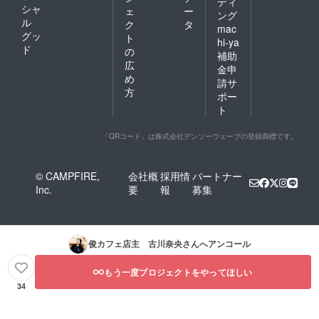
ディ
シャ
ェ
ー
ング
ル
ク
タ
mac
グッ
ト
hi-ya
ド
の
補助
広
金申
め
請サ
方
ポー
ト
「QRコード」は株式会社デンソーウェーブの登録商標です。
© CAMPFIRE,
会社概
採用情
パートナー
Inc.
要
報
募集
俊カフェ店主 古川奈央
さんへアンコール
もう一度プロジェクトをやってほしい
34