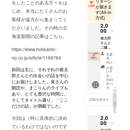
リターン
の方々が多
をしたことのある方々をは
が届きま
く来てくだ
じめ、本当にたくさんのお
す
(All-in
さいます。
方式)
客様が遠方から集まってく
今回このご
2,0
縁を通し
ださいました。その時の北
00
円
て、アンソ
海道新聞の記事はこちら。
俊太郎
ロジーを作
さんと
ることにし
ご縁の
https://www.hokkaido-
深い詩
ました。
支援
人たち
np.co.jp/article/1169764
者：
による
99人
アンソ
お届
前回は主に、それぞれの俊太
ロジー
け予
郎さんとの出会いの話を中心
［テー
定：
マ：谷
2025
にお届けしました。覚さんの
年11
川俊太
朗読や、まこりんのライブも
こ
月
郎］詩
の
リ
あり、とても贅沢な時間に。
集本体
タ
ー
+ 古川
ン
そしてタイトル通り、「ここ
詳細を見る
を
編集に
選
だけの話」が満載でした。
択
よる小
す
る
冊子ツ
2,0
ヅル１
今回は（特に具体的に決め
２号
00
円
ているわけではないのです
［テー