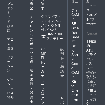
ミュ
み
プロ
音
請
ニ
ニュー
ダク
楽
求
ティ
ス
ト
CAM
ヘルプ
クラウドファ
フー
チ
PFI
お問い
ンディングの
ド・
ャ
RE
合わせ
ノウハウを無
飲食
レ
Crea
料で学ぼう
店
ン
tion
各種規定
CAMPFIRE
ジ
CAM
アカデミー
アニ
ス
利用規
PFI
メ・
ポ
約
RE
漫画
ー
CA
説
細則
for
ツ
MP
明
プライ
Soci
ファ
映
FI
会
バシー
al
ッ
像
RE
・
ポリ
Goo
ショ
・
ア
相
シー
d
ン
映
カ
談
特定商
CAM
画
デ
会
取引法
PFI
ゲー
書
ミ
に基づ
RE
ム・
籍
ー
く表記
for
サー
・
と
情報セ
Ente
ビス
雑
は
キュリ
rtain
開発
誌
ク
サ
ティ方
men
出
ラ
ポ
針
t