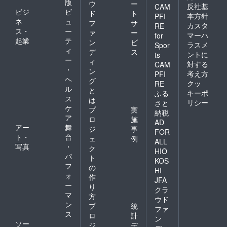
版
ウ
ー
反社基
CAM
ビジ
ビ
ド
ト
本方針
PFI
ネ
ュ
フ
サ
カスタ
RE
ス・
ー
ァ
ー
マーハ
for
起業
テ
ン
ビ
ラスメ
Spor
ィ
デ
ス
ントに
ts
ー
ィ
対する
CAM
・
ン
考え方
PFI
ヘ
グ
クッ
RE
ル
と
キーポ
ふる
ス
は
リシー
さと
ケ
プ
実
納税
ア
ロ
施
AD
アー
舞
ジ
事
FOR
ト・
台
ェ
例
ALL
写真
・
ク
HIO
パ
ト
KOS
フ
の
HI
ォ
作
JFA
ー
り
クラ
マ
方
ウド
ン
プ
統
ファ
ス
ロ
計
ン
ソー
ジ
デ