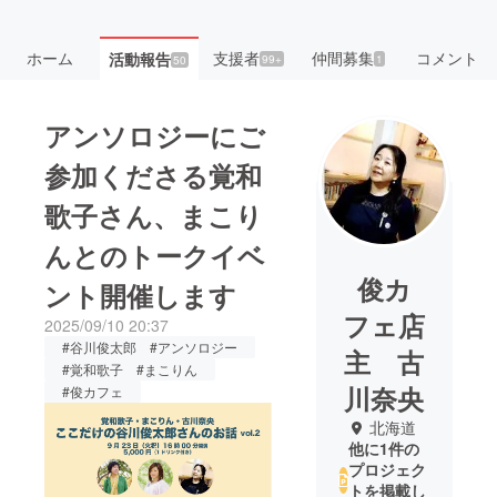
ホーム
支援者
仲間募集
コメント
活動報告
99+
1
50
アンソロジーにご
参加くださる覚和
歌子さん、まこり
んとのトークイベ
俊カ
ント開催します
フェ店
2025/09/10 20:37
#谷川俊太郎 #アンソロジー
主 古
#覚和歌子 #まこりん
川奈央
#俊カフェ
北海道
他に1件の
プロジェク
トを掲載し