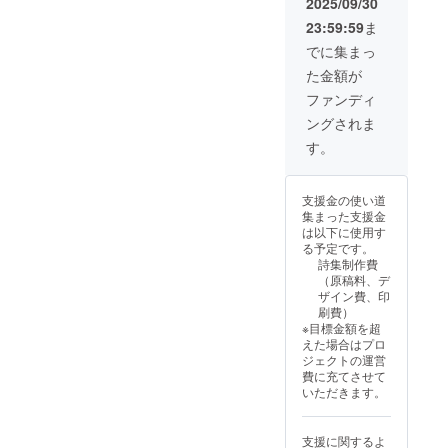
2025/09/30
2026年
23:59:59
ま
10月末
日まで
でに集まっ
た金額が
ファンディ
ングされま
す。
支援金の使い道
集まった支援金
は以下に使用す
る予定です。
詩集制作費
（原稿料、デ
ザイン費、印
刷費）
※目標金額を超
えた場合はプロ
ジェクトの運営
費に充てさせて
いただきます。
支援に関するよ