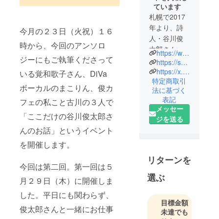
ています
札幌で2017
年より、詩
今月の２３日（火祝）１６
人・谷川俊
時から、今回のアンソロ
太郎さん公
https://www.facebook.com/shun.T.cafe
ジーにもご執筆くださって
認「俊カ
https://subsaku.com/shun-cafe/
フェ」を
https://x.com/hachamu
いる覚和歌子さん、DiVa
特定商取引
やってい
ボーカルのまこりん、俊カ
法に基づく
る、カフェ
表記
フェの私こと古川の３人で
店主・編集
メッセー
者・ライ
「ここだけの谷川俊太郎さ
ジを送る
ター（たま
んのお話」というイベント
に詩も書
を開催します。
く）です。
俊カフェに
リターンを
今回は第二回。第一回は５
は、谷川俊
選ぶ
太郎さんと
月２９日（木）に開催しま
共にお仕事
した。平日にも関わらず、
をしたこと
目標金額
俊太郎さんと一緒にお仕事
のある詩人
未達でも