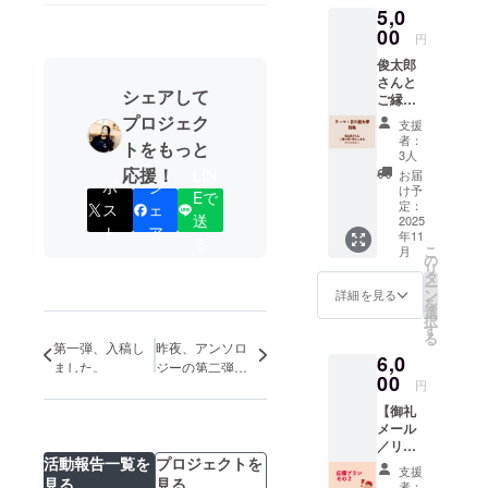
5,0
ページ
程度を
00
円
予定し
俊太郎
ていま
さんと
す。
シェアして
ご縁の
深い詩
プロジェク
支援
人たち
者：
トをもっと
による
3人
アンソ
応援！
LIN
お届
ポ
シ
ロジー
け予
Eで
［テー
定：
ス
ェ
送
マ：谷
2025
ト
ア
年11
川俊太
る
こ
月
郎］詩
の
リ
集本
タ
ー
体 ５
ン
詳細を見る
を
冊 ※詩
選
択
集は
す
る
60~80
第一弾、入稿し
昨夜、アンソロ
6,0
ページ
ました。
ジーの第二弾を
程度を
00
円
入稿しました！
予定し
【御礼
ていま
メール
す。
／リ
活動報告一覧を
プロジェクトを
ターン
支援
なしの
見る
見る
者：