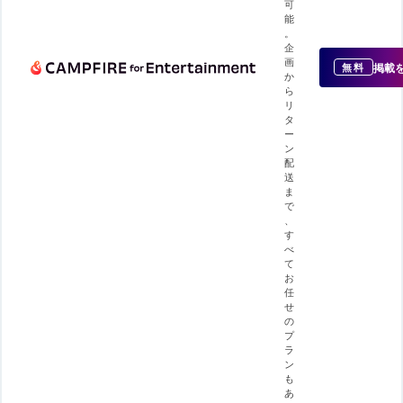
可
能
。
企
画
掲載
無料
か
ら
リ
タ
ー
ン
配
送
ま
で
、
す
べ
て
お
任
せ
の
プ
ラ
ン
も
あ