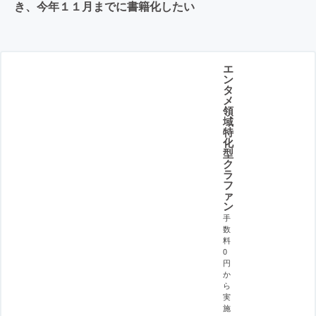
き、今年１１月までに書籍化したい
エ
ン
タ
メ
領
域
特
化
型
ク
ラ
フ
ァ
ン
手
数
料
0
円
か
ら
実
施