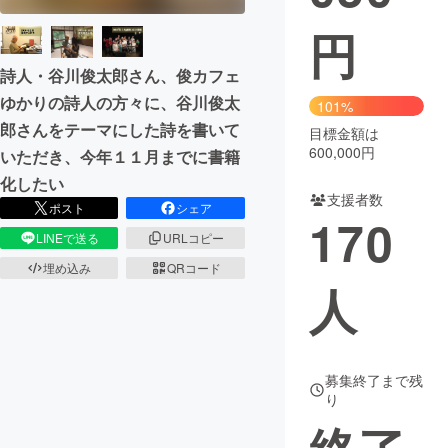
円
まちづくり・地域活性化
詩人・谷川俊太郎さん、俊カフェ
CAMPFIRE for Social Good
CAMPFIRE Creation
ゆかりの詩人の方々に、谷川俊太
101%
郎さんをテーマにした詩を書いて
CAMPFIREふるさと納税
machi-ya
コミュニティ
目標金額は
600,000円
いただき、今年１１月までに書籍
化したい
支援者数
ポスト
シェア
170
LINEで送る
URLコピー
埋め込み
QRコード
人
募集終了まで残
り