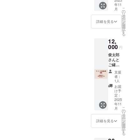
マ：谷
年11
川俊太
こ
月
郎］詩
の
リ
集本体
タ
ー
+ 古川
ン
詳細を見る
を
編集に
選
択
よる小
す
る
冊子ツ
12,
ヅル１
２号
000
円
［テー
俊太郎
マ：谷
さんと
川俊太
ご縁の
郎］
深い詩
６セッ
支援
人たち
ト ※詩
者：
による
集は
1人
アンソ
60~80
お届
ロジー
ページ
け予
［テー
程度、
定：
マ：谷
2025
ツヅル
年11
川俊太
は64
こ
月
郎］詩
ページ
の
リ
集本体
を予定
タ
ー
５冊 +
してい
ン
詳細を見る
を
俊カ
ます。
選
択
フェド
す
る
リンク
チケッ