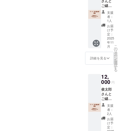
さんと
なりま
ご縁の
す。
深い詩
支援
人たち
者：
による
1人
アンソ
お届
ロジー
け予
［テー
定：
マ：谷
2025
年11
川俊太
こ
月
郎］詩
の
リ
集本
タ
ー
体 12
ン
詳細を見る
を
冊 ※詩
選
択
集は
す
る
60~80
12,
ページ
程度を
000
円
予定し
俊太郎
ていま
さんと
す。 ※2
ご縁の
冊分お
深い詩
得な
支援
人たち
セット
者：
による
です。
2人
アンソ
お届
ロジー
け予
［テー
定：
2025