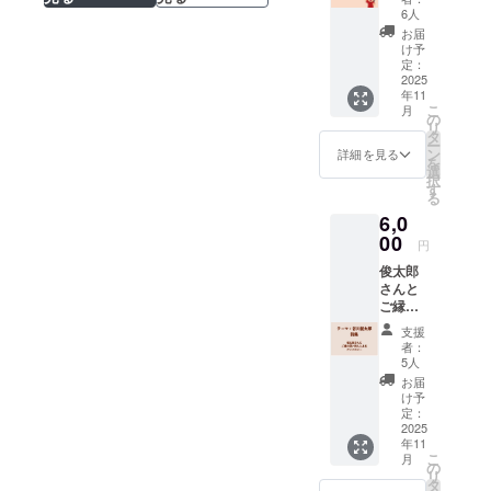
応援プ
6人
ランそ
お届
の２】
け予
古川よ
定：
りご支
2025
年11
援の御
こ
月
礼メー
の
リ
ルをお
タ
ー
送りし
ン
詳細を見る
を
ます。
選
択
※他の
す
る
「応援
6,0
プラ
ン」と
00
円
内容は
俊太郎
同様と
さんと
なりま
ご縁の
す。
深い詩
支援
人たち
者：
による
5人
アンソ
お届
ロジー
け予
［テー
定：
マ：谷
2025
年11
川俊太
こ
月
郎］詩
の
リ
集本体
タ