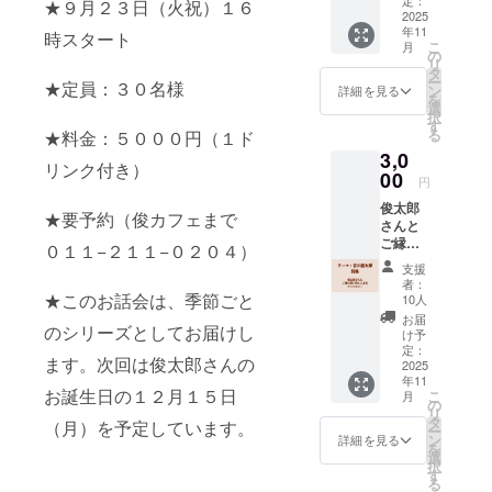
ドリン
★９月２３日（火祝）１６
りご支
2025
ク１杯
年11
援の御
時スタート
分をご
こ
月
礼メー
提供し
の
リ
ルをお
ます。
タ
ー
★定員：３０名様
送りし
現金へ
ン
詳細を見る
を
ます。
の交換
選
択
※他の
はでき
す
る
★料金：５０００円（１ド
「応援
ませ
3,0
プラ
ん。お
リンク付き）
ン」と
00
つりは
円
内容は
でませ
俊太郎
同様と
ん。有
★要予約（俊カフェまで
さんと
なりま
効期
ご縁の
す。
限：チ
０１１−２１１−０２０４）
深い詩
ケット
支援
人たち
が届い
者：
による
★このお話会は、季節ごと
た日〜
10人
アンソ
2026年
お届
のシリーズとしてお届けし
ロジー
10月末
け予
［テー
定：
日まで
ます。次回は俊太郎さんの
マ：谷
2025
年11
川俊太
お誕生日の１２月１５日
こ
月
郎］詩
の
リ
集本
タ
（月）を予定しています。
ー
体 ３
ン
詳細を見る
を
冊 ※詩
選
択
集は
す
る
60~80