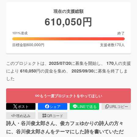
現在の支援総額
610,050
円
終了
101
%達成
目標金額
600,000
円
支援者数
170
人
このプロジェクトは、
2025/07/20
に募集を開始し、
170
人の支援
により
610,050
円の資金を集め、
2025/09/30
に募集を終了しま
した
もう一度プロジェクトをやってほしい
ポスト
シェア
LINEで送る
URLコピー
埋め込み
QRコード
詩人・谷川俊太郎さん、俊カフェゆかりの詩人の方々
に、谷川俊太郎さんをテーマにした詩を書いていただ