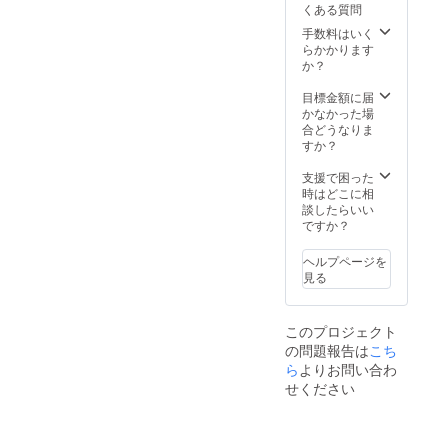
くある質問
手数料はいく
らかかります
か？
目標金額に届
かなかった場
合どうなりま
すか？
支援で困った
時はどこに相
談したらいい
ですか？
ヘルプページを
見る
このプロジェクト
の問題報告は
こち
ら
よりお問い合わ
せください