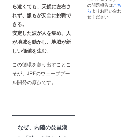
さい。
の問題報告は
す。 ※
こち
ら遠くても、天候に左右さ
・事
現時点
ら
よりお問い合わ
故・怪
れず、誰もが安全に挑戦で
でのプ
我等に
せください
レオー
備え
きる。
プン実
て、主
施は
催側に
安定した波が人を集め、人
2029年
てス
3月を予
ポーツ
が地域を動かし、地域が新
定して
保険の
いま
しい価値を生む。
加入を
す。
予定し
ていま
この循環を創り出すことこ
す。
そが、JPFのウェーブプー
ル開発の原点です。
なぜ、内陸の琵琶湖