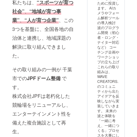
10,000
私たちは、
“スポーツが育つ
ために投資し
すが、
円コー
ます。 AIカ
合計で
社会”
、
“地域が育つ事
スの
メラやフォー
最低10
方：最
ム解析ツール
時間分
業”
、
“人が育つ企業”
、この
低4時間
の導入検討
のライ
分の体
波のプログラ
3つを基盤に、全国各地の自
ディン
験セッ
ム開発（初心
グ枠を
ション
治体と連携し、地域課題の
者・ロング・
保証し
特典を
ナイター対応
ます。
自動付
解決に取り組んできまし
など） コー
・本リ
与
チング企画や
ターン
※30,000
た。
ワークショッ
を新た
円コー
プの立ち上げ
に支援
スの
これらの取り
された
その取り組みの一例が 千葉
方：追
組みは、
場合で
加リ
WAVE
市での
JPFドーム整備
で
も、既
ターン
CREATORS.
存支援
分の体
のコミュニ
す。
特典は
験セッ
ティから出た
重複付
ション
株式会社JPFは老朽化した
アイデアを反
与され
特典を
映しながら実
ませ
自動付
競輪場をリニューアルし、
装していきま
ん。 ・
与 ・本
す。 未来の
イベン
エンターテインメント性を
リター
波と体験を
ト実施
ンを新
「一緒に考
備えた複合施設として再
時期は
たに支
え、一緒につ
プレ
援され
くる」プロセ
生。
オープ
た場合
スを大事にし
ン期間