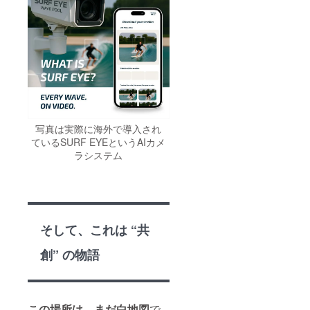
写真は実際に海外で導入され
ているSURF EYEというAIカメ
ラシステム
そして、これは “共
創” の物語
この場所は、まだ白地図
で