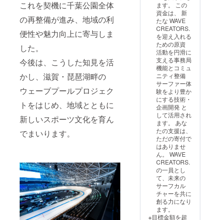
でも、
これを契機に千葉公園全体
ます。 この
内（詳
既存支
資金は、 新
細は
援特典
の再整備が進み、地域の利
たな WAVE
メール
は重複
CREATORS.
にてご
便性や魅力向上に寄与しま
付与さ
を迎え入れる
案
れませ
ための原資
内）。
した。
ん。 ・
活動を円滑に
・天
イベン
支える事務局
今後は、こうした知見を活
候、設
ト実施
機能とコミュ
備メン
時期は
かし、滋賀・琵琶湖畔の
ニティ整備
テナン
プレ
サーファー体
ス、安
オープ
ウェーブプールプロジェク
験をより豊か
全管理
ン期間
にする技術・
上の理
内（詳
トをはじめ、地域とともに
企画開発 と
由によ
細は
して活用され
り、日
新しいスポーツ文化を育ん
メール
ます。 あな
程・実
にてご
たの支援は、
でまいります。
施内容
案
ただの寄付で
が変更
内）。
はありませ
となる
・天
ん。 WAVE
場合が
候、設
CREATORS.
ありま
備メン
の一員とし
す。 ・
テナン
て、未来の
10名以
ス、安
サーフカル
上のグ
全管理
チャーを共に
ループ
上の理
創る力になり
でお申
由によ
ます。
込みの
り、日
※目標金額を超
場合、1