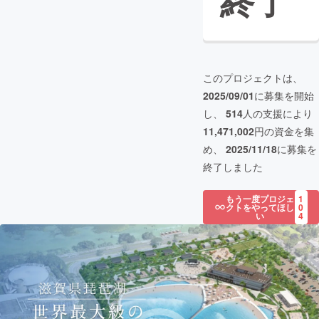
終了
このプロジェクトは、
2025/09/01
に募集を開始
し、
514
人の支援により
11,471,002
円の資金を集
め、
2025/11/18
に募集を
終了しました
もう一度プロジェ
1
クトをやってほし
0
い
4