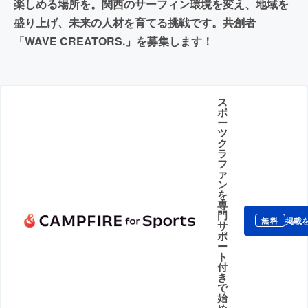
楽しめる場所を。関西のサーフィン環境を変え、地域を
盛り上げ、未来の人材を育てる挑戦です。共創者
「WAVE CREATORS.」を募集します！
ス
ポ
ー
ツ
ク
ラ
フ
ァ
ン
を
専
門
掲載
無料
サ
ポ
ー
ト
付
き
で
始
め