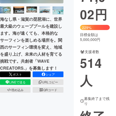
02
円
まちづくり・地域活性化
海なし県・滋賀の琵琶湖に、世界
最大級のウェーブプールを建設し
CAMPFIRE for Social Good
CAMPFIRE Creation
229%
ます。海が遠くても、本格的な
CAMPFIREふるさと納税
machi-ya
コミュニティ
目標金額は
5,000,000円
サーフィンを楽しめる場所を。関
西のサーフィン環境を変え、地域
支援者数
を盛り上げ、未来の人材を育てる
514
挑戦です。共創者「WAVE
CREATORS.」を募集します！
人
ポスト
シェア
LINEで送る
URLコピー
埋め込み
QRコード
募集終了まで残
り