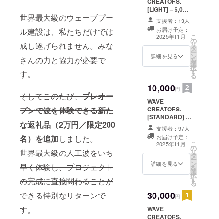
と自転車競
CREATORS.
[LIGHT] – 6,000
技には強い
世界最大級のウェーブプー
円 - 最初の一歩
支援者：13人
親和性があ
を刻む - 【内容
お届け予定：
ル建設は、私たちだけでは
ることか
詳細】 ①デジタ
こ
2025年11月
の
ル証明書（シリ
ら、サイク
リ
成し遂げられません。みな
タ
アルナンバー入
ー
ルスポーツ
ン
り／英語表記付
詳細を見る
さんの力と協力が必要で
を
選
き） ・支援者番
を主軸にス
択
す
号とお名前入
す。
ポーツ振興
る
り。プロジェク
も行ってお
10,000
ト第1章の共創者
円
そしてこのたび、
プレオー
としての証明。
ります。
WAVE
②限定ステッ
競輪場を活
CREATORS.
プンで波を体験できる新た
カー（小サイズ
[STANDARD] –
用し、小さ
／クラファン限
な返礼品（2万円／限定200
10,000円 - 共創
定デザイン） ・
支援者：97人
い子どもで
の輪の真ん中に
屋外・屋内どち
お届け予定：
名）を追加
しました。
も始めやす
加わる - 【内容
らでも使用可能
こ
2025年11月
の
詳細】 ・デジタ
な耐水仕様。
いオフロー
リ
世界最大級の人工波をいち
タ
ル証明書（シリ
【留意事項】 ・
ー
ドバイクを
ン
アルナンバー入
詳細を見る
デジタル証明書
早く体験し、プロジェクト
を
選
り／英語表記付
中心に体の
はメールにて送
択
す
き） ・限定ス
の完成に直接関わることが
付。印刷物では
使い方を教
る
テッカー（大サ
ありません。 ・
えたり、自
30,000
できる特別なリターンで
イズ／クラファ
円
ステッカーのデ
ン限定デザイ
転車を楽し
ザインは変更に
す。
WAVE
ン） ・限定T
なる場合があり
める場所を
CREATORS.
シャツ