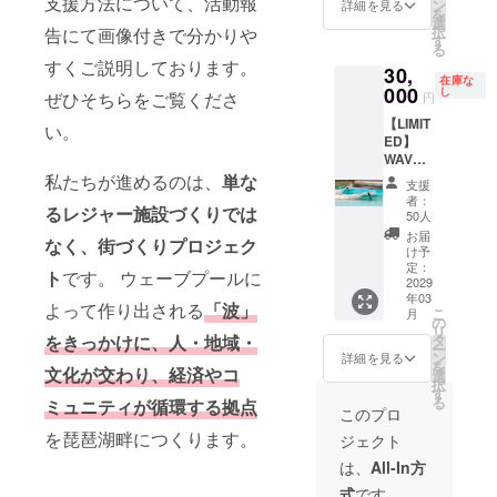
支援方法について、活動報
世界最
ン
詳細を見る
はニックネーム
を
大級の
選
を施設内記念碑
択
告にて画像付きで分かりや
波を独
す
に刻印。 ・オー
る
占する
すくご説明しております。
プニングイベン
30,
テスト
在庫な
トへの特別招待
000
ライ
し
ぜひそちらをご覧くださ
円
（抽選） └プ
ダー枠
ロサーファーや
【LIMIT
【内容
い。
関係者が集まる
ED】
詳細】
記念イベントに
WAVE
プレ
ご招待。
CREAT
私たちが進めるのは、
単な
オープ
支援
【留意事項】 ・
ORS.
ン期間
者：
記念碑への名入
るレジャー施設づくりでは
[EXPER
のサー
50人
れは希望者の
IENCE -
フィン
お届
み。文字数制限
なく、街づくりプロジェク
追加50
体験
け予
あり（最大15文
枠 リ
定：
セッ
ト
です。 ウェーブプールに
字程度）。支援
リース]
2029
ション
時、必ず備考欄
年03
–
（セッ
よって作り出される
「波」
こ
に掲載を希望さ
月
30,000
の
ション
リ
れるお名前をご
円 先着
タ
をきっかけに、人・地域・
回数に
ー
記入ください。
50名限
ン
上限な
詳細を見る
を
掲載を希望しな
定｜プ
文化が交わり、経済やコ
選
し） ・
択
い場合は「掲載
レオー
す
世界最
る
を希望しない」
ミュニティが
循環する拠点
プンで
大級の
このプロ
とご記入くださ
世界最
人工波
を琵琶湖畔につくります。
い。 ・
ジェクト
大級の
をテス
Facebookグ
波を独
トす
は、
All-In方
ループの利用に
占する
る、プ
はアカウントが
式
です。
テスト