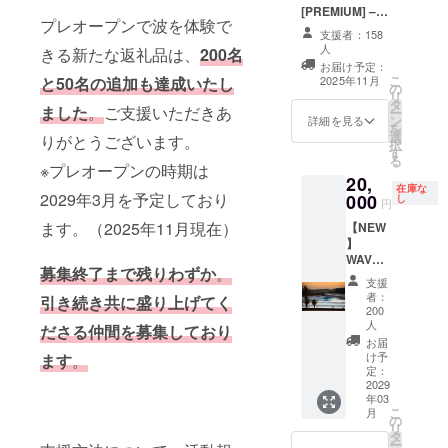
ます。
[PREMIUM] –
提供し、ス
（「WAVE
プレオープンで波を体験で
30,000円 - この
CREATORS.」
支援者：158
ポーツの普
挑戦の歴史に参
ロゴ入り） └
人
きる新たな返礼品は、
200名
及活動に力
加する - 【内容
男女兼用サイズ
お届け予定：
詳細】 ・デジタ
（S/M/L/XL）。
を入れてい
こ
2025年11月
と50名の追加も達成いたし
の
ル証明書（シリ
カラーは選択不
リ
ます。私た
タ
アルナンバー入
ました
。
ご支援いただきあ
可。 ・メルマガ
ー
ン
詳細を見る
り／英語表記付
ちJPFはス
（開発レポート
を
選
き） ・限定ス
りがとうございます。
／月1回配信）
択
ポーツ全般
す
テッカー（小サ
└工事進捗や
る
を楽しめる
※プレオープンの時期は
イズ＆大サイズ
舞台裏エピソー
20,
／クラファン限
施設作りや
在庫な
ドなど支援者限
2029年3月を予定しており
000
し
定デザイン） ・
円
定情報を配信。
事業提供を
限定Tシャツ
【留意事項】 ・
ます。（2025年11月現在）
【NEW
行い、「競
（（「WAVE
Tシャツのサイズ
】
CREATORS.」
は申込み時に選
輪場のある
WAVE
ロゴ入り） ・
択。後からの変
募集終了まで残りわずか
。
CREAT
街に住みた
Facebookク
支援
更は不可。 ・T
ORS.
者：
ローズドコミュ
い、そう思
引き続き共に盛り上げてく
シャツとステッ
[EXPER
200
ニティ参加権
カーは2025年内
われる街
IENCE]
人
ださる仲間を募集しており
└支援者限定グ
の発送を予定。
–
お届
へ」という
ループで最新情
・メルマガは
20,000
け予
ます
。
報やイベント情
想いで事業
メールアドレス
円 先着
定：
報を共有。 ・
登録者のみ受信
2029
200名限
を展開して
オープニング記
可能。
年03
定｜プ
います。
念碑への名入れ
こ
月
レオー
の
（希望者のみ）
リ
プンで
タ
└お名前また
ー