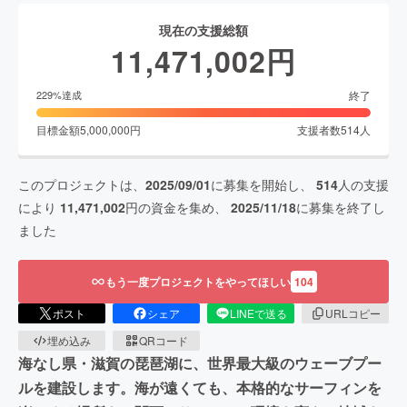
現在の支援総額
11,471,002
円
終了
229
%達成
目標金額
5,000,000
円
支援者数
514
人
このプロジェクトは、
2025/09/01
に募集を開始し、
514
人の支援
により
11,471,002
円の資金を集め、
2025/11/18
に募集を終了し
ました
もう一度プロジェクトをやってほしい
104
ポスト
シェア
LINEで送る
URLコピー
埋め込み
QRコード
海なし県・滋賀の琵琶湖に、世界最大級のウェーブプー
ルを建設します。海が遠くても、本格的なサーフィンを