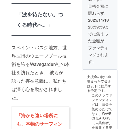
レオー
必要です。 ・
ライ
プン限
目標金額に
オープニングイ
ダー枠
定セッ
ベントは日程・
関わらず、
「波を待たない。つ
【内容
ション
内容が変更にな
詳細】
にご招
2025/11/18
る場合がありま
プレ
くる時代へ。」
待。 ・
す。 ・イベント
23:59:59
ま
オープ
1セッ
参加にかかる交
ン期間
ション
でに集まっ
通費・宿泊費は
のサー
（1時
自己負担となり
た金額が
フィン
間）あ
ます。
体験
スペイン・バスク地方。世
たり合
ファンディ
セッ
計20本
ングされま
ション
界屈指のウェーブプール技
前後の
（セッ
波を体
す。
術を誇るWavegarden社の本
ション
験でき
回数に
ます。
社を訪れたとき、 彼らが
上限な
波1本に
支援金の使い道
し） ・
つき約
語った存在意義に、私たち
集まった支援金
世界最
15秒ラ
は以下に使用す
大級の
イディ
は深く心を動かされまし
る予定です。
人工波
ング可
このクラウド
をテス
た。
能。 ・
ファンディン
トす
波のサ
グは、資金を
る、プ
イズ・
集めるだけで
レオー
間隔・
なく、WAVE
「海から遠い場所に
プン限
パワー
CREATORS.
定セッ
など、
（＝共創者）
も、本物のサーフィン
ション
正式稼
を募集する場
にご招