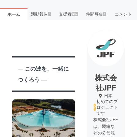
活動報告
支援者
仲間募集
コメント
ホーム
5
99+
1
― この波を、一緒に
株式会
つくろう ―
社JPF
日本
初めてのプ
ロジェクト
です
株式会社JPF
は、競輪な
どの公営競