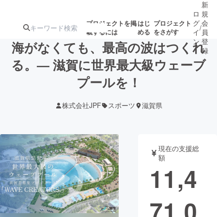
新
ロ
規
グ
会
プロジェクトを掲
はじ
プロジェクト
/
載するには
める
をさがす
イ
員
ン
登
海がなくても、最高の波はつくれ
録
る。― 滋賀に世界最大級ウェーブ
プールを！
人気のプロ
注目のリ
注目の新着プロ
募集終了が近いプ
もうすぐ公開
ジェクト
ターン
ジェクト
ロジェクト
されます
株式会社JPF
スポーツ
滋賀県
アート・写真
音楽
現在の支援総
テクノロジー・ガジェット
ゲーム・サ
額
11,4
映像・映画
書籍・雑誌
71,0
ビジネス・起業
チャレンジ