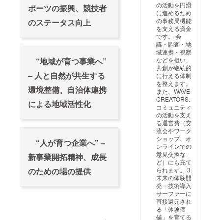
合は制
の活動を円滑
ポーツの振興、競技者
オープ
限を設
に進めるため
ン期間
ける可
の事務局機能
のステータス向上
中に複
能性が
を支える資金
数回の
ありま
です。 会
セッ
すが、
議・調査・地
ション
合計で
域連携・視察
参加が
最低10
などを担い、
“地域が育つ事業へ”
可能で
時間分
共創が継続的
す（混
のライ
– 人と自然が共生する
に行える体制
雑状
ディン
を整えます。
況・天
グ枠を
環境整備、自治体連携
また、WAVE
候によ
保証し
CREATORS.
り制限
による地域活性化
ます。
コミュニティ
を設け
・既存
の活動を支え
る場合
支援者
る運営費（交
があり
の方に
流会やワーク
ま
は、本
ショップ、オ
す）。
“人が育つ企業へ” –
リター
ンラインでの
・土日
ンの優
意見交換な
新事業開拓精神、成長
祝など
先参加
ど）にも充て
混雑が
枠を自
られます。 3.
のための場の提供
想定さ
動的に
未来の体験開
れる場
付与い
発・技術導入
合は制
たしま
サーファーに
限を設
す。
直接還元され
ける可
※6,000
る「体験価
能性が
円・
値」を育てる
ありま