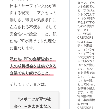
事項】
タッフ、イベ
ス
・本リ
日本のサーフィン文化が直
ント企画者な
ター」
ターン
ど、プロジェ
として
面する現実――アクセスの
では、
クトを支えて
ご参加
プレ
くれる仲間の
難しさ、環境や気象条件に
いただ
オープ
力を形にする
きま
ン期間
ための原資で
左右される不便さ、そして
す。 ・
中に複
す。 さら
体験時
数回の
安全性への懸念――と、私
に、WAVE
には、
セッ
CREATORS.
WAVEP
ション
たちJPFが掲げてきた理念
のコミュニ
OOL公
参加が
ティを形成
式ス
に重なります。
可能で
し、オンライ
タッフ
す（混
ン・オフライ
による
雑状
ンで交流でき
簡易ア
私たちJPFの企業理念は、
況・天
る仕組みづく
ンケー
候によ
りにも投資し
人の成長機会を提供できる
トやヒ
り制限
ます。 単な
アリン
を設け
企業であり続けること。
る支援者では
グを予
る場合
なく、「共に
定して
があり
つくる仲間」
いま
ま
そしてミッションは、
として関われ
す。
す）。
る環境を整え
【留意
・土日
ます。 2. 運
事項】
祝など
営基盤の整
・本リ
混雑が
“スポーツが育つ社
備・事務局機
ターン
想定さ
能 WAVE
では、
会へ” – さまざまなス
れる場
CREATORS.
プレ