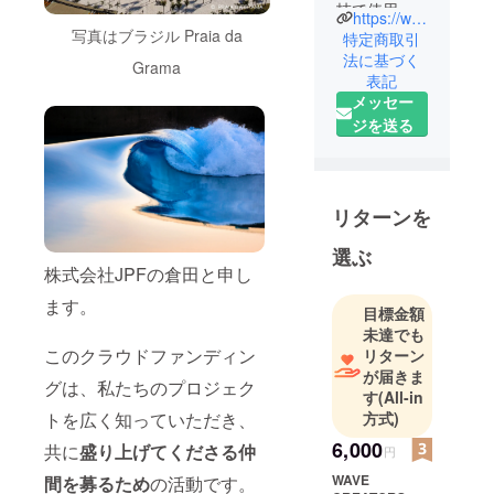
技で使用す
https://www.jpf.co.jp/
る判定写真
写真はブラジル Praia da
特定商取引
の撮影およ
法に基づく
Grama
表記
びカメラの
メッセー
開発が企業
ジを送る
のスター
ト。2010 年
以降、競輪
場のトータ
リターンを
ルマネジメ
ント・運営
選ぶ
株式会社JPFの倉田と申し
を開始しま
した。地域
ます。
目標金額
に根差した
未達でも
競技場づく
このクラウドファンディン
リターン
りを目指
が届きま
グは、私たちのプロジェク
す
(All-in
し、地域振
方式)
トを広く知っていただき、
興に寄与し
ています。
6,000
共に
盛り上げてくださる仲
円
また、競輪
WAVE
間を募るため
の活動です。