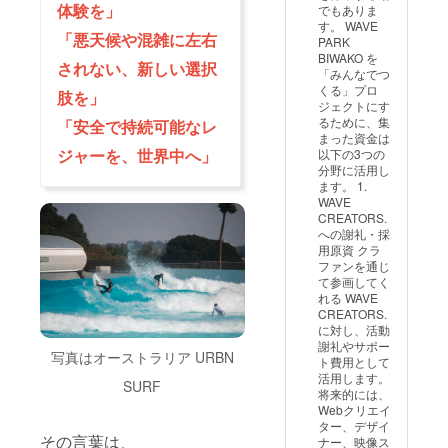
働前の
体験を」
でもありま
待。 ・
波調整
す。 WAVE
1セッ
に関わ
「悪天候や混雑に左右
PARK
ション
る「リ
BIWAKO を
（1時
されない、新しい選択
アルテ
「みんなでつ
間）あ
ス
くる」プロ
たり合
肢を」
ター」
ジェクトにす
計20本
として
るために、集
「安全で持続可能なレ
前後の
ご参加
まった資金は
波を体
いただ
ジャーを、世界中へ」
以下の3つの
験でき
きま
分野に活用し
ます。
す。 ・
ます。 1.
波1本に
体験時
WAVE
つき約
には、
CREATORS.
15秒ラ
WAVEP
への謝礼・採
イディ
OOL公
用原資 クラ
ング可
式ス
ファンを通じ
能。 ・
タッフ
て参画してく
波のサ
による
れる WAVE
イズ・
簡易ア
CREATORS.
間隔・
ンケー
に対し、活動
パワー
トやヒ
謝礼やサポー
など、
アリン
写真はオーストラリア URBN
ト費用として
正式稼
グを予
活用します。
働前の
SURF
定して
将来的には、
波調整
いま
Webクリエイ
に関わ
す。
ター、デザイ
る「リ
【留意
その言葉は、
ナー、映像ス
アルテ