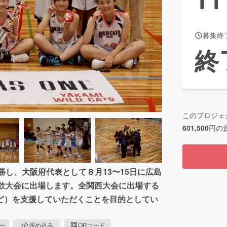
募集終
CAMPFIRE for Social Good
CAMPFIRE Creation
終
CAMPFIREふるさと納税
machi-ya
コミュニティ
このプロジェ
601,500
円の
優勝し、大阪府代表として８月13〜15日に広島
交歓大会に出場します。全関西大会に出場する
ど）を支援していただくことを目的としてい
ピー
埋め込み
QRコード