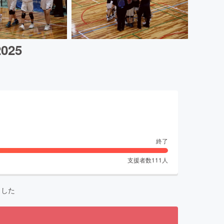
25
終了
支援者数
111
人
ました