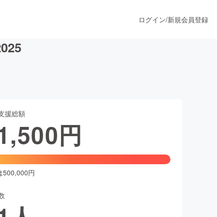
ログイン
/
新規会員登録
25
うすぐ公開されます
支援総額
プロダクト
1,500
円
ファッション
スポーツ
00,000円
数
ア
ソーシャルグッド
1
人