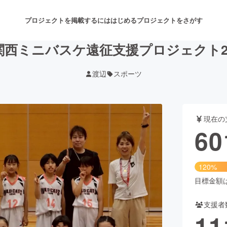
プロジェクトを掲載するには
はじめる
プロジェクトをさがす
関西ミニバスケ遠征支援プロジェクト20
渡辺
スポーツ
注目のリターン
注目の新着プロジェクト
募集終了が近いプロジェクト
も
現在の
音楽
舞台・パフォーマンス
60
ゲーム・サービス開発
フード・飲食店
120%
書籍・雑誌出版
アニメ・漫画
目標金額は5
支援者
チャレンジ
ビューティー・ヘルスケ
11