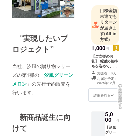
「実エンド
ウ・カボ
目標金額
チャ・ニン
未達でも
ニク・オク
リターン
ラ」他の野
が届きま
す
(All-in
菜を栽培し
”実現したいプ
方式)
ている、農
ロジェクト”
業法人で
1,000
円
す。
【ご支援のお
礼】 感謝の気持
当社、汐風の贈り物シリー
ちを込めて、お
礼のメッセージ
支援者：0人
ズの第1弾の「
汐風グリーン
をお送りしま
お届け予定：
す。
こ
2025年12月
メロン
」の先行予約販売を
の
リ
タ
行います。
ー
ン
詳細を見る
を
選
択
す
る
5,0
新商品誕生に向
00
円
けて
【汐風
グリー