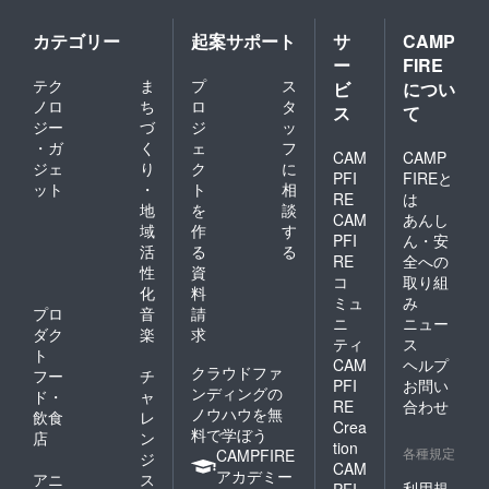
カテゴリー
起案サポート
サ
CAMP
ー
FIRE
テク
ま
プ
ス
ビ
につい
ノロ
ち
ロ
タ
ス
て
ジー
づ
ジ
ッ
・ガ
く
ェ
フ
CAM
CAMP
ジェ
り
ク
に
PFI
FIREと
ット
・
ト
相
RE
は
地
を
談
CAM
あんし
域
作
す
PFI
ん・安
活
る
る
RE
全への
性
資
コ
取り組
化
料
ミュ
み
プロ
音
請
ニ
ニュー
ダク
楽
求
ティ
ス
ト
CAM
ヘルプ
クラウドファ
フー
チ
PFI
お問い
ンディングの
ド・
ャ
RE
合わせ
ノウハウを無
飲食
レ
Crea
料で学ぼう
店
ン
tion
各種規定
CAMPFIRE
ジ
CAM
アカデミー
アニ
ス
利用規