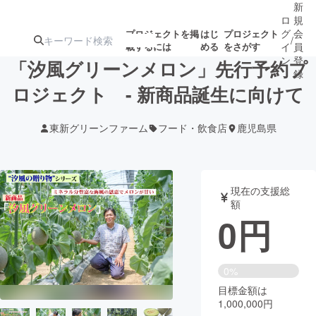
新
ロ
規
グ
会
プロジェクトを掲
はじ
プロジェクト
/
載するには
める
をさがす
イ
員
ン
登
「汐風グリーンメロン」先行予約プ
録
ロジェクト - 新商品誕生に向けて
人気のプロ
注目のリ
注目の新着プロ
募集終了が近いプ
もうすぐ公開
東新グリーンファーム
フード・飲食店
鹿児島県
ジェクト
ターン
ジェクト
ロジェクト
されます
アート・写真
音楽
現在の支援総
額
0
円
テクノロジー・ガジェット
ゲーム・サ
映像・映画
書籍・雑誌
0%
目標金額は
1,000,000円
ビジネス・起業
チャレンジ