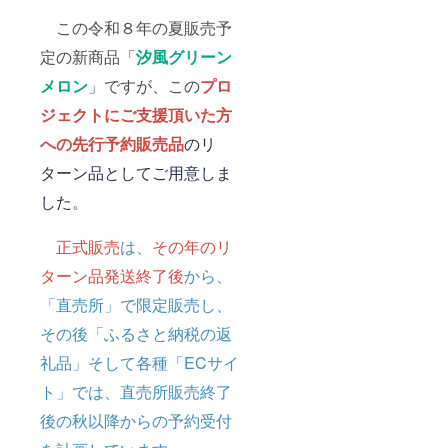
この令和８年の夏販売予
定の新商品「
汐風グリーン
メロン
」ですが、この
プロ
ジェクトに
ご支援頂いた方
への先行予約販売品
のリ
ターン品としてご用意しま
した
。
正式販売
は、
その年のリ
ターン品発送終了後
から、
「直売所」で限定販売し、
その後「ふるさと納税の返
礼品」そして各種「ECサイ
ト」では、直売所販売終了
後の秋以降からの予約受付