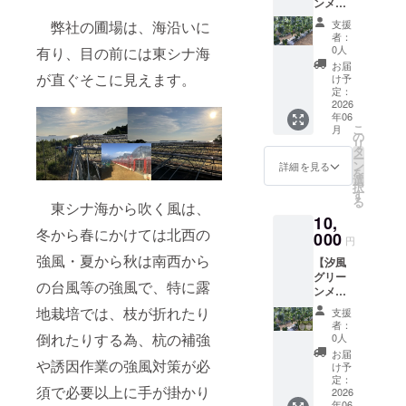
ンメロ
ン】1個
支援
弊社の圃場は、海沿いに
入り ・
者：
名称：
0人
有り、目の前には東シナ海
汐風グ
お届
リーン
が直ぐそこに見えます。
け予
メロン
定：
・個
2026
年06
数：約1
こ
月
個 ・重
の
リ
量：約
タ
ー
1.2kg～
ン
詳細を見る
を
約2.0kg
選
択
・保存
す
る
方法：
東シナ海から吹く風は、
10,
常温保
冬から春にかけては北西の
存 ・消
000
円
費期限
強風・夏から秋は南西から
【汐風
もしく
グリー
は賞味
の台風等の強風で、特に露
ンメロ
期限：
ン】2個
発送後
地栽培では、枝が折れたり
支援
入り ・
10日間
者：
名称：
・原産
倒れたりする為、杭の補強
0人
汐風グ
国、産
お届
リーン
や誘因作業の強風対策が必
地：鹿
け予
メロン
児島県
定：
須で必要以上に手が掛かり
・個
2026
阿久根
年06