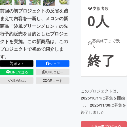
支援者数
前回の初プロジェクトの反省を踏
まちづくり・地域活性化
0
人
まえて内容を一新し、メロンの新
商品「汐風グリーンメロン」の先
CAMPFIRE for Social Good
CAMPFIRE Creation
行予約販売を目的としたプロジェ
CAMPFIREふるさと納税
machi-ya
コミュニティ
募集終了まで残
クトを実施。この新商品は、この
り
プロジェクトで初めて紹介しま
終了
す。
ポスト
シェア
LINEで送る
URLコピー
埋め込み
QRコード
このプロジェクトは、
2025/10/11
に募集を開始
し、
2025/11/30
に募集を
終了しました
もう一度プロジェク