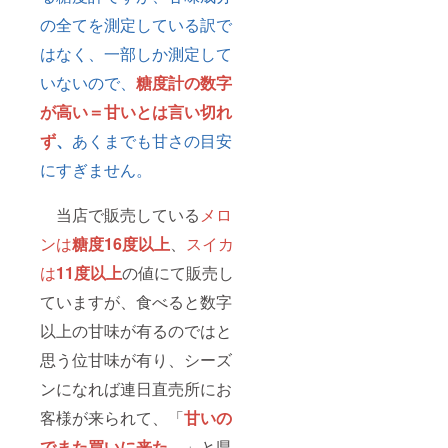
の全てを測定している訳で
はなく、一部しか測定して
いないので、
糖度計の数字
が高い＝甘いとは言い切れ
ず
、
あくまでも甘さの目安
にすぎません。
当店で販売している
メロ
ンは
糖度16度以上
、
スイカ
は
11度以上
の値にて販売し
ていますが、食べると数字
以上の甘味が有るのではと
思う位甘味が有り、シーズ
ンになれば連日直売所にお
客様が来られて、「
甘いの
でまた買いに来た。
」と県