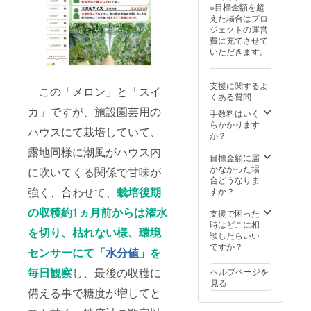
※目標金額を超
えた場合はプロ
ジェクトの運営
費に充てさせて
いただきます。
支援に関するよ
この「メロン」と「スイ
くある質問
カ」ですが、施設園芸用の
手数料はいく
らかかります
ハウスにて栽培していて、
か？
露地同様に潮風がハウス内
目標金額に届
かなかった場
に吹いてくる関係で甘味が
合どうなりま
強く、合わせて、
栽培後期
すか？
の収穫約1ヵ月前からは潅水
支援で困った
時はどこに相
を切り、枯れない様、環境
談したらいい
ですか？
センサーにて「
水分値
」を
毎日観察
し、最後の収穫に
ヘルプページを
見る
備える事で糖度が増してと