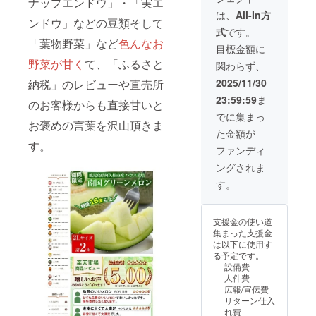
ナップエンドウ」・「実エ
費期限
は、
All-In方
ンドウ」などの豆類そして
もしく
式
です。
は賞味
「葉物野菜」など
色んなお
期限：
目標金額に
発送後
野菜が甘く
て、「ふるさと
関わらず、
10日間
・原産
2025/11/30
納税」のレビューや直売所
国、産
23:59:59
ま
地：鹿
のお客様からも直接甘いと
児島県
でに集まっ
阿久根
お褒めの言葉を沢山頂きま
た金額が
市 ※食
す。
品表示
ファンディ
はお届
ングされま
け商品
のラベ
す。
ルに表
記され
ます。
支援金の使い道
集まった支援金
は以下に使用す
る予定です。
設備費
人件費
広報/宣伝費
リターン仕入
れ費