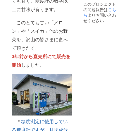
ても甘く、糖度計の数字以
このプロジェクト
上に甘味が有ります。
の問題報告は
こち
ら
よりお問い合わ
せください
このとても甘い「メロ
ン」や「スイカ」他のお野
菜を、沢山の皆さまに食べ
て頂きたく、
3年前から直売所にて販売を
開始
しました。
＊
糖度測定に使用してい
る糖度計ですが、甘味成分