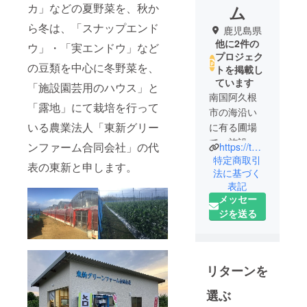
カ」などの夏野菜を、秋か
ム
ら冬は、「スナップエンド
鹿児島県
他に2件の
ウ」・「実エンドウ」など
プロジェク
の豆類を中心に冬野菜を、
トを掲載し
ています
「施設園芸用のハウス」と
南国阿久根
「露地」にて栽培を行って
市の海沿い
いる農業法人「東新グリー
に有る圃場
で、施設園
ンファーム合同会社」の代
https://tgf0177.stars.ne.jp/
芸用ハウス
特定商取引
表の東新と申します。
では、夏は
法に基づく
表記
「メロン・
メッセー
スイカ」
ジを送る
他、冬は
「スナップ
エンドウ・
実エンド
リターンを
ウ」他を、
露地では、
選ぶ