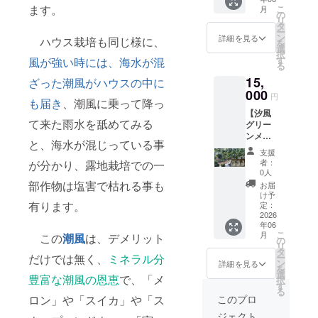
数：約2
市 ※食
ます。
こ
月
個 ・重
品表示
の
リ
量：約
はお届
タ
ー
1.2kg～
け商品
ン
詳細を見る
ハウス栽培も同じ様に、
を
約2.0kg
のラベ
選
択
・保存
ルに表
す
風が強い時には、海水が混
る
方法：
記され
15,
常温保
ざった潮風がハウスの中に
ます。
存 ・消
000
円
も届き
、潮風に乗って降っ
費期限
【汐風
もしく
て来た雨水を舐めてみる
グリー
は賞味
ンメロ
期限：
と、海水が混じっている事
ン】3個
発送後
支援
入り ・
10日間
者：
が分かり、露地栽培での一
名称：
・原産
0人
汐風グ
国、産
部作物は塩害で枯れる事も
お届
リーン
地：鹿
け予
メロン
有ります。
児島県
定：
・個
2026
阿久根
年06
数：約3
市 ※食
こ
月
この
潮風
は、デメリット
個 ・重
品表示
の
リ
量：約
はお届
タ
ー
だけでは無く、
ミネラル分
1.2kg～
け商品
ン
詳細を見る
を
約2.0kg
のラベ
選
豊富な潮風の恩恵
で、「メ
択
・保存
ルに表
す
る
方法：
記され
このプロ
ロン」や「スイカ」や「ス
常温保
ます。
ジェクト
存 ・消