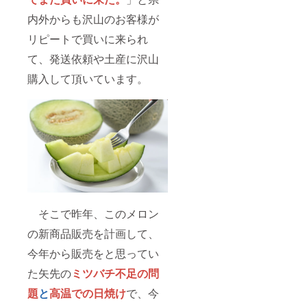
内外からも沢山のお客様が
リピートで買いに来られ
て、発送依頼や土産に沢山
購入して頂いています。
そこで昨年、このメロン
の新商品販売を計画して、
今年から販売をと思ってい
た矢先の
ミツバチ不足の問
題
と
高温での日焼け
で、今